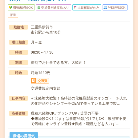
職種未経験OK
交通費別途支給あり
土日祝日が休み
WEB登録OK
派遣
三重県伊賀市
勤務地
市部駅から車10分
月～金
曜日頻度
08:30～17:30
時間
長期でお仕事できる方、大歓迎！
期間
時給1540円
時給
交通費
交通費規定内支給
≪未経験大歓迎！高時給の化粧品製造のオシゴト！≫人気
仕事内容
の化粧品やシャンプーをOEMで作っている工場で製…
職種未経験OK / ブランクOK / 英語力不要
応募資格
◆未経験OK！〇まずは事前登録だけでもOK！履歴書不要
で気軽にオンライン登録★氏名・職種などを入力す…
職場の雰囲気