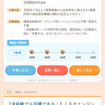
交通費規定内支給
月収29.1万以上で夜勤勤務のため効率良く稼げます○業務
仕事内容
内容(1)食品製造機械の運転や設定などを行う…
職種未経験OK / ブランクOK / パソコンスキル不要 / 英語力
応募資格
不要
＜未経験OK！＞＃学歴不問＃髪色・髪型自由！○応募後の
流れ「応募する」ボタンをクリック↓メールにてw…
職場の雰囲気
年齢層
20代
30代
40代
50代
60代
気になる!
応募へ進む
詳しく見る
派遣会社
株式会社ウィルオブ・ワーク FO事業部
未読
掲載日
2026/08/06
【未経験でも活躍できる！】くるまエンジン