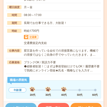
月～金
曜日頻度
08:30～17:00
時間
長期でお仕事できる方、大歓迎！
期間
時給1700円
時給
交通費
交通費規定内支給
変圧器を作っている会社での溶接業務になります。機械で
仕事内容
の溶接ではなくご自身の手でやっていただきます。ま…
ブランクOK / 英語力不要
応募資格
◆経験者歓迎！〇まずは事前登録だけでもOK！履歴書不要
で気軽にオンライン登録★氏名・職種などを入力す…
職場の雰囲気
年齢層
20代
30代
40代
50代
60代