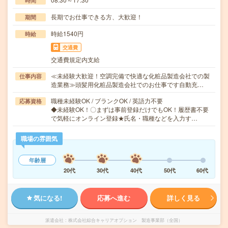
時間
長期でお仕事できる方、大歓迎！
期間
時給1540円
時給
交通費
交通費規定内支給
≪未経験大歓迎！空調完備で快適な化粧品製造会社での製
仕事内容
造業務≫頭髪用化粧品製造会社でのお仕事です自動充…
職種未経験OK / ブランクOK / 英語力不要
応募資格
◆未経験OK！〇まずは事前登録だけでもOK！履歴書不要
で気軽にオンライン登録★氏名・職種などを入力す…
職場の雰囲気
年齢層
20代
30代
40代
50代
60代
気になる!
応募へ進む
詳しく見る
派遣会社
株式会社綜合キャリアオプション 製造事業部（全国）