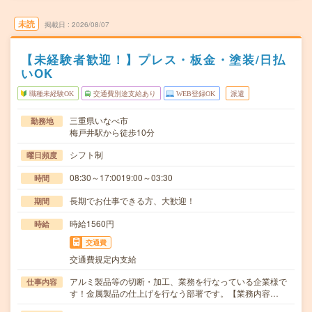
未読
掲載日
2026/08/07
【未経験者歓迎！】プレス・板金・塗装/日払
いOK
職種未経験OK
交通費別途支給あり
WEB登録OK
派遣
三重県いなべ市
勤務地
梅戸井駅から徒歩10分
シフト制
曜日頻度
08:30～17:0019:00～03:30
時間
長期でお仕事できる方、大歓迎！
期間
時給1560円
時給
交通費
交通費規定内支給
アルミ製品等の切断・加工、業務を行なっている企業様で
仕事内容
す！金属製品の仕上げを行なう部署です。【業務内容…