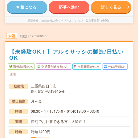
気になる!
応募へ進む
詳しく見る
派遣会社
株式会社綜合キャリアオプション 製造事業部（全国）
未読
掲載日
2026/08/06
【未経験OK！】アルミサッシの製造/日払い
OK
職種未経験OK
交通費別途支給あり
土日祝日が休み
WEB登録OK
派遣
三重県四日市市
勤務地
保々駅から徒歩15分
月～金
曜日頻度
08:30～17:1517:40～01:4019:00～03:40
時間
長期でお仕事できる方、大歓迎！
期間
時給1400円
時給