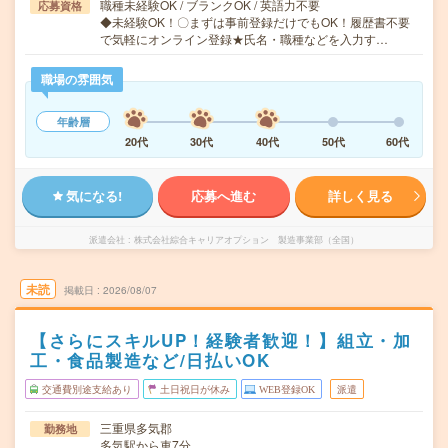
職種未経験OK / ブランクOK / 英語力不要
応募資格
◆未経験OK！〇まずは事前登録だけでもOK！履歴書不要
で気軽にオンライン登録★氏名・職種などを入力す…
職場の雰囲気
年齢層
20代
30代
40代
50代
60代
気になる!
応募へ進む
詳しく見る
派遣会社
株式会社綜合キャリアオプション 製造事業部（全国）
未読
掲載日
2026/08/07
【さらにスキルUP！経験者歓迎！】組立・加
工・食品製造など/日払いOK
交通費別途支給あり
土日祝日が休み
WEB登録OK
派遣
三重県多気郡
勤務地
多気駅から車7分