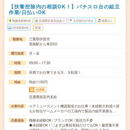
【扶養控除内の相談OK！】パチスロ台の組立
作業/日払いOK
職種未経験OK
交通費別途支給あり
土日祝日が休み
残業なし
WEB登録OK
派遣
三重県伊賀市
勤務地
美旗駅から車20分
月～金
曜日頻度
09:00～17:30
時間
長期でお仕事できる方、大歓迎！
期間
時給1130円
時給
交通費
交通費規定内支給
≪アミューズメント機器製造のお仕事！未経験大歓迎≫誰
仕事内容
もが知るゲームメーカーの工場内で製品の組手業務を…
職種未経験OK / ブランクOK / 英語力不要
応募資格
◆未経験OK！〇まずは事前登録だけでもOK！履歴書不要
で気軽にオンライン登録★氏名・職種などを入力す…