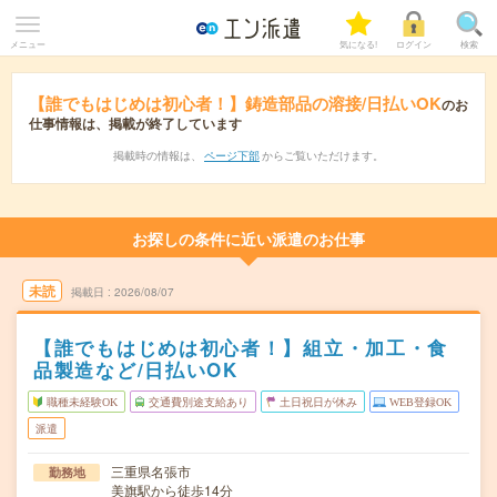
メニュー
気になる!
ログイン
検索
【誰でもはじめは初心者！】鋳造部品の溶接/日払いOK
のお
仕事情報は、掲載が終了しています
掲載時の情報は、
ページ下部
からご覧いただけます。
お探しの条件に近い派遣のお仕事
未読
掲載日
2026/08/07
【誰でもはじめは初心者！】組立・加工・食
品製造など/日払いOK
職種未経験OK
交通費別途支給あり
土日祝日が休み
WEB登録OK
派遣
三重県名張市
勤務地
美旗駅から徒歩14分