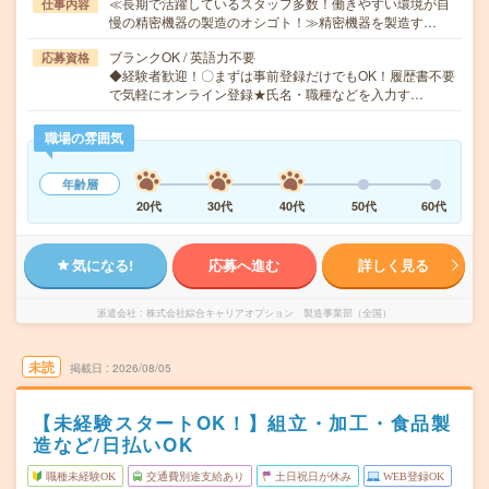
≪長期で活躍しているスタッフ多数！働きやすい環境が自
仕事内容
慢の精密機器の製造のオシゴト！≫精密機器を製造す…
ブランクOK / 英語力不要
応募資格
◆経験者歓迎！〇まずは事前登録だけでもOK！履歴書不要
で気軽にオンライン登録★氏名・職種などを入力す…
職場の雰囲気
年齢層
20代
30代
40代
50代
60代
気になる!
応募へ進む
詳しく見る
派遣会社
株式会社綜合キャリアオプション 製造事業部（全国）
未読
掲載日
2026/08/05
【未経験スタートOK！】組立・加工・食品製
造など/日払いOK
職種未経験OK
交通費別途支給あり
土日祝日が休み
WEB登録OK