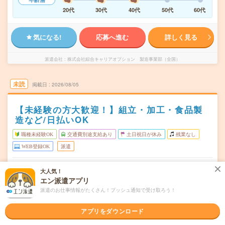
20代
30代
40代
50代
60代
気になる!
応募へ進む
詳しく見る
派遣会社
株式会社綜合キャリアオプション 製造事業部（全国）
未読
掲載日
2026/08/05
【未経験の方大歓迎！】組立・加工・食品製
造など/日払いOK
職種未経験OK
交通費別途支給あり
土日祝日が休み
残業なし
WEB登録OK
派遣
三重県津市
勤務地
大人気！
エン派遣アプリ
月～金
曜日頻度
派遣のお仕事情報がたくさん！プッシュ通知で受け取ろう！
08:45～17:20
時間
アプリをダウンロード
長期でお仕事できる方、大歓迎！
期間