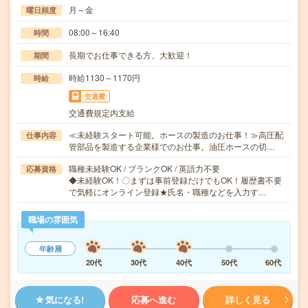
月～金
曜日頻度
08:00～16:40
時間
長期でお仕事できる方、大歓迎！
期間
時給1130～1170円
時給
交通費
交通費規定内支給
≪未経験スタート可能。ホースの製造のお仕事！≫高圧配
仕事内容
管部品を製造する企業様でのお仕事。油圧ホースの切…
職種未経験OK / ブランクOK / 英語力不要
応募資格
◆未経験OK！〇まずは事前登録だけでもOK！履歴書不要
で気軽にオンライン登録★氏名・職種などを入力す…
職場の雰囲気
年齢層
20代
30代
40代
50代
60代
気になる!
応募へ進む
詳しく見る