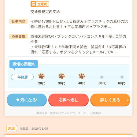
交通費
交通費規定内支給
≪時給1700円×日勤×土日祝休み≫プラスチックの原料の試
仕事内容
作に携わるお仕事！▼主な業務内容▼プラスチ…
職種未経験OK / ブランクOK / パソコンスキル不要 / 英語力
応募資格
不要
＜未経験OK！＞＃学歴不問＃髪色・髪型自由！○応募後の
流れ「応募する」ボタンをクリック↓メールにてw…
職場の雰囲気
年齢層
20代
30代
40代
50代
60代
気になる!
応募へ進む
詳しく見る
派遣会社
株式会社ウィルオブ・ワーク FO事業部
未読
掲載日
2026/08/05