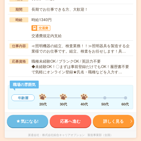
長期でお仕事できる方、大歓迎！
期間
時給1340円
時給
交通費
交通費規定内支給
≪照明機器の組立、検査業務！！≫照明器具を製造する企
仕事内容
業様でのお仕事です。組立、検査をお任せします！具…
職種未経験OK / ブランクOK / 英語力不要
応募資格
◆未経験OK！〇まずは事前登録だけでもOK！履歴書不要
で気軽にオンライン登録★氏名・職種などを入力す…
職場の雰囲気
年齢層
20代
30代
40代
50代
60代
気になる!
応募へ進む
詳しく見る
派遣会社
株式会社綜合キャリアオプション 製造事業部（全国）