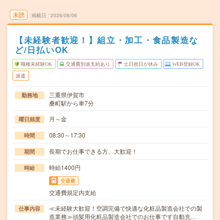
未読
掲載日
2026/08/06
【未経験者歓迎！】組立・加工・食品製造な
ど/日払いOK
職種未経験OK
交通費別途支給あり
土日祝日が休み
WEB登録OK
派遣
三重県伊賀市
勤務地
桑町駅から車7分
月～金
曜日頻度
08:30～17:30
時間
長期でお仕事できる方、大歓迎！
期間
時給1400円
時給
交通費
交通費規定内支給
≪未経験大歓迎！空調完備で快適な化粧品製造会社での製
仕事内容
造業務≫頭髪用化粧品製造会社でのお仕事です自動充…