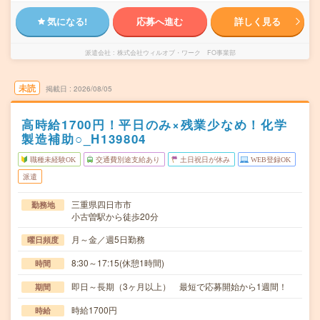
気になる!
応募へ進む
詳しく見る
派遣会社
株式会社ウィルオブ・ワーク FO事業部
未読
掲載日
2026/08/05
高時給1700円！平日のみ×残業少なめ！化学
製造補助○_H139804
職種未経験OK
交通費別途支給あり
土日祝日が休み
WEB登録OK
派遣
三重県四日市市
勤務地
小古曽駅から徒歩20分
月～金／週5日勤務
曜日頻度
8:30～17:15(休憩1時間)
時間
即日～長期（3ヶ月以上） 最短で応募開始から1週間！
期間
時給1700円
時給