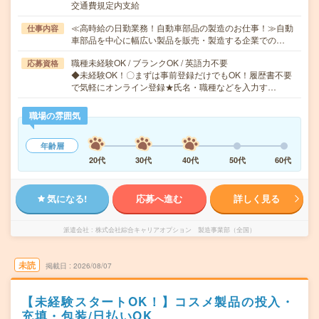
交通費規定内支給
≪高時給の日勤業務！自動車部品の製造のお仕事！≫自動
仕事内容
車部品を中心に幅広い製品を販売・製造する企業での…
職種未経験OK / ブランクOK / 英語力不要
応募資格
◆未経験OK！〇まずは事前登録だけでもOK！履歴書不要
で気軽にオンライン登録★氏名・職種などを入力す…
職場の雰囲気
年齢層
20代
30代
40代
50代
60代
気になる!
応募へ進む
詳しく見る
派遣会社
株式会社綜合キャリアオプション 製造事業部（全国）
未読
掲載日
2026/08/07
【未経験スタートOK！】コスメ製品の投入・
充填・包装/日払いOK