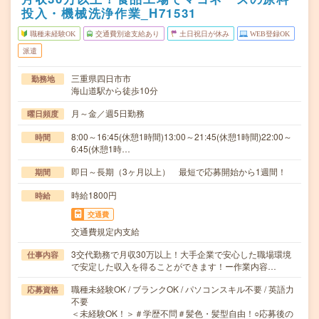
投入・機械洗浄作業_H71531
職種未経験OK
交通費別途支給あり
土日祝日が休み
WEB登録OK
派遣
三重県四日市市
勤務地
海山道駅から徒歩10分
月～金／週5日勤務
曜日頻度
8:00～16:45(休憩1時間)13:00～21:45(休憩1時間)22:00～
時間
6:45(休憩1時…
即日～長期（3ヶ月以上） 最短で応募開始から1週間！
期間
時給1800円
時給
交通費
交通費規定内支給
3交代勤務で月収30万以上！大手企業で安心した職場環境
仕事内容
で安定した収入を得ることができます！ー作業内容…
職種未経験OK / ブランクOK / パソコンスキル不要 / 英語力
応募資格
不要
＜未経験OK！＞＃学歴不問＃髪色・髪型自由！○応募後の