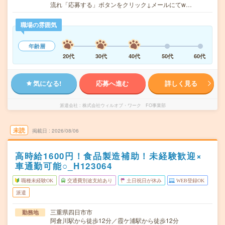
流れ「応募する」ボタンをクリック↓メールにてw…
職場の雰囲気
年齢層
20代
30代
40代
50代
60代
気になる!
応募へ進む
詳しく見る
派遣会社
株式会社ウィルオブ・ワーク FO事業部
未読
掲載日
2026/08/06
高時給1600円！食品製造補助！未経験歓迎×
車通勤可能○_H123064
職種未経験OK
交通費別途支給あり
土日祝日が休み
WEB登録OK
派遣
三重県四日市市
勤務地
阿倉川駅から徒歩12分／霞ケ浦駅から徒歩12分