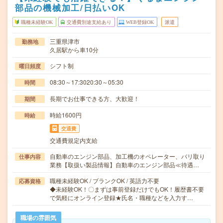
部品の機械加工/日払いOK
職種未経験OK
交通費別途支給あり
WEB登録OK
派遣
三重県津市
勤務地
久居駅から車10分
シフト制
曜日頻度
08:30～17:3020:30～05:30
時間
長期でお仕事できる方、大歓迎！
期間
時給1600円
時給
交通費
交通費規定内支給
自動車のエンジン部品、加工機のオペレーター、バリ取り
仕事内容
業務【取扱い製品情報】自動車のエンジン部品≪待遇…
職種未経験OK / ブランクOK / 英語力不要
応募資格
◆未経験OK！〇まずは事前登録だけでもOK！履歴書不要
で気軽にオンライン登録★氏名・職種などを入力す…
職場の雰囲気