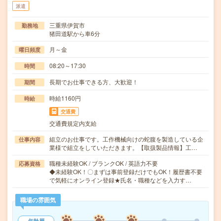
派遣
三重県伊賀市
勤務地
猪田道駅から車6分
月～金
曜日頻度
08:20～17:30
時間
長期でお仕事できる方、大歓迎！
期間
時給1160円
時給
交通費
交通費規定内支給
組立のお仕事です。工作機械向けの蛇腹を製造している企
仕事内容
業様で組立をしていただきます。【取扱製品情報】工…
職種未経験OK / ブランクOK / 英語力不要
応募資格
◆未経験OK！〇まずは事前登録だけでもOK！履歴書不要
で気軽にオンライン登録★氏名・職種などを入力す…
職場の雰囲気
年齢層