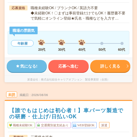
職種未経験OK / ブランクOK / 英語力不要
応募資格
◆未経験OK！〇まずは事前登録だけでもOK！履歴書不要
で気軽にオンライン登録★氏名・職種などを入力す…
職場の雰囲気
年齢層
20代
30代
40代
50代
60代
気になる!
応募へ進む
詳しく見る
派遣会社
株式会社綜合キャリアオプション 製造事業部（全国）
未読
掲載日
2026/08/06
【誰でもはじめは初心者！】車パーツ製造で
の研磨・仕上げ/日払いOK
職種未経験OK
交通費別途支給あり
WEB登録OK
派遣
三重県名張市