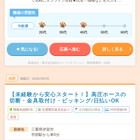
職場の雰囲気
年齢層
20代
30代
40代
50代
60代
気になる!
応募へ進む
詳しく見る
派遣会社
株式会社綜合キャリアオプション 製造事業部（全国）
未読
掲載日
2026/08/05
【未経験から安心スタート！】高圧ホースの
切断・金具取付け・ピッキング/日払いOK
職種未経験OK
交通費別途支給あり
土日祝日が休み
WEB登録OK
派遣
三重県伊賀市
勤務地
市部駅から車5分