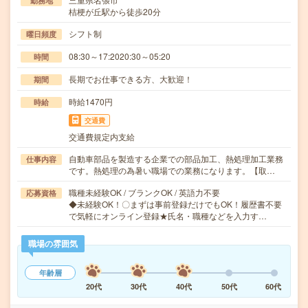
勤務地
桔梗が丘駅から徒歩20分
シフト制
曜日頻度
08:30～17:2020:30～05:20
時間
長期でお仕事できる方、大歓迎！
期間
時給1470円
時給
交通費
交通費規定内支給
自動車部品を製造する企業での部品加工、熱処理加工業務
仕事内容
です。熱処理の為暑い職場での業務になります。【取…
職種未経験OK / ブランクOK / 英語力不要
応募資格
◆未経験OK！〇まずは事前登録だけでもOK！履歴書不要
で気軽にオンライン登録★氏名・職種などを入力す…
職場の雰囲気
年齢層
20代
30代
40代
50代
60代