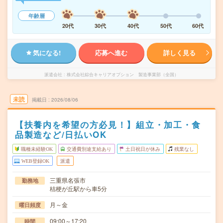
年齢層
20代
30代
40代
50代
60代
気になる!
応募へ進む
詳しく見る
派遣会社
株式会社綜合キャリアオプション 製造事業部（全国）
未読
掲載日
2026/08/06
【扶養内を希望の方必見！】組立・加工・食
品製造など/日払いOK
職種未経験OK
交通費別途支給あり
土日祝日が休み
残業なし
WEB登録OK
派遣
三重県名張市
勤務地
桔梗が丘駅から車5分
月～金
曜日頻度
09:00～17:20
時間