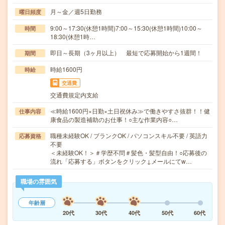
月～金／週5日勤務
曜日頻度
9:00～17:30(休憩1時間)7:00～15:30(休憩1時間)10:00～
時間
18:30(休憩1時…
即日～長期（3ヶ月以上） 最短で応募開始から1週間！
期間
時給1600円
時給
交通費
交通費規定内支給
≪時給1600円×日勤×土日祝休み≫で働きやすさ抜群！！健
仕事内容
康食品の製造補助のお仕事！○主な作業内容○…
職種未経験OK / ブランクOK / パソコンスキル不要 / 英語力
応募資格
不要
＜未経験OK！＞＃学歴不問＃髪色・髪型自由！○応募後の
流れ「応募する」ボタンをクリック↓メールにてw…
職場の雰囲気
年齢層
20代
30代
40代
50代
60代