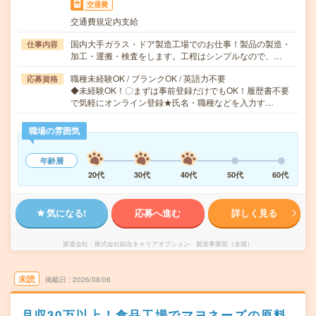
交通費
交通費規定内支給
国内大手ガラス・ドア製造工場でのお仕事！製品の製造・
仕事内容
加工・運搬・検査をします。工程はシンプルなので、…
職種未経験OK / ブランクOK / 英語力不要
応募資格
◆未経験OK！〇まずは事前登録だけでもOK！履歴書不要
で気軽にオンライン登録★氏名・職種などを入力す…
職場の雰囲気
年齢層
20代
30代
40代
50代
60代
気になる!
応募へ進む
詳しく見る
派遣会社
株式会社綜合キャリアオプション 製造事業部（全国）
未読
掲載日
2026/08/06
月収30万以上！食品工場でマヨネーズの原料