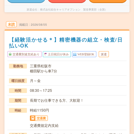
派遣会社
株式会社綜合キャリアオプション 製造事業部（全国）
未読
掲載日
2026/08/05
【経験活かせる＊】精密機器の組立・検査/日
払いOK
交通費別途支給あり
土日祝日が休み
WEB登録OK
派遣
三重県松阪市
勤務地
櫛田駅から車7分
月～金
曜日頻度
08:30～17:25
時間
長期でお仕事できる方、大歓迎！
期間
時給1150円
時給
交通費
交通費規定内支給