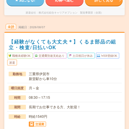
派遣会社
株式会社綜合キャリアオプション 製造事業部（全国）
未読
掲載日
2026/08/07
【経験がなくても大丈夫＊】くるま部品の組
立・検査/日払いOK
職種未経験OK
交通費別途支給あり
土日祝日が休み
WEB登録OK
派遣
三重県伊賀市
勤務地
新堂駅から車10分
月～金
曜日頻度
08:30～17:15
時間
長期でお仕事できる方、大歓迎！
期間
時給1540円
時給
交通費