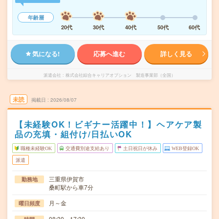
年齢層
20代
30代
40代
50代
60代
気になる!
応募へ進む
詳しく見る
派遣会社
株式会社綜合キャリアオプション 製造事業部（全国）
未読
掲載日
2026/08/07
【未経験OK！ビギナー活躍中！】ヘアケア製
品の充填・組付け/日払いOK
職種未経験OK
交通費別途支給あり
土日祝日が休み
WEB登録OK
派遣
三重県伊賀市
勤務地
桑町駅から車7分
月～金
曜日頻度
08:30～17:30