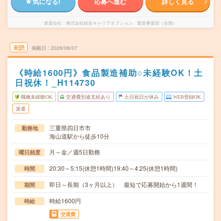
気になる!
応募へ進む
詳しく見る
派遣会社
株式会社綜合キャリアオプション 製造事業部（全国）
未読
掲載日
2026/08/07
《時給1600円》食品製造補助○未経験OK！土
日祝休！_H114730
職種未経験OK
交通費別途支給あり
土日祝日が休み
WEB登録OK
派遣
三重県四日市市
勤務地
海山道駅から徒歩10分
月～金／週5日勤務
曜日頻度
20:30～5:15(休憩1時間)19:40～4:25(休憩1時間)
時間
即日～長期（3ヶ月以上） 最短で応募開始から1週間！
期間
時給1600円
時給
交通費