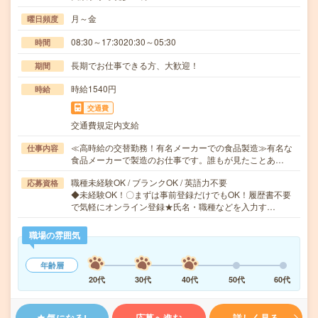
月～金
曜日頻度
08:30～17:3020:30～05:30
時間
長期でお仕事できる方、大歓迎！
期間
時給1540円
時給
交通費
交通費規定内支給
≪高時給の交替勤務！有名メーカーでの食品製造≫有名な
仕事内容
食品メーカーで製造のお仕事です。誰もが見たことあ…
職種未経験OK / ブランクOK / 英語力不要
応募資格
◆未経験OK！〇まずは事前登録だけでもOK！履歴書不要
で気軽にオンライン登録★氏名・職種などを入力す…
職場の雰囲気
年齢層
20代
30代
40代
50代
60代
気になる!
応募へ進む
詳しく見る