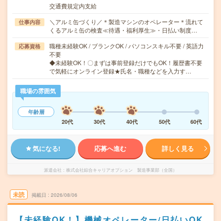
交通費規定内支給
＼アルミ缶づくり／＊製造マシンのオペレーター＊流れて
仕事内容
くるアルミ缶の検査≪待遇・福利厚生≫・日払い制度…
職種未経験OK / ブランクOK / パソコンスキル不要 / 英語力
応募資格
不要
◆未経験OK！〇まずは事前登録だけでもOK！履歴書不要
で気軽にオンライン登録★氏名・職種などを入力す…
職場の雰囲気
年齢層
20代
30代
40代
50代
60代
気になる!
応募へ進む
詳しく見る
派遣会社
株式会社綜合キャリアオプション 製造事業部（全国）
未読
掲載日
2026/08/06
【未経験OK！】機械オペレーター/日払いOK