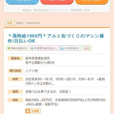
派遣会社
株式会社綜合キャリアオプション 製造事業部（全国）
未読
掲載日
2026/08/06
＊高時給1900円＊アルミ缶づくりのマシン操
作/日払いOK
職種未経験OK
交通費別途支給あり
WEB登録OK
派遣
岐阜県美濃加茂市
勤務地
前平公園駅から車2分
シフト制
曜日頻度
(3交替)8:00～16:15、16:00～翌0:15、0:00～8:15 ※最初
時間
の約1ヶ月は日勤の…
長期でお仕事できる方、大歓迎！
期間
時給1900～2375円 月収例39万2000円以上可(7時間15分
時給
×24日+残業・深夜手当)
交通費