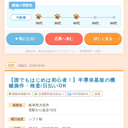
職場の雰囲気
年齢層
20代
30代
40代
50代
60代
気になる!
応募へ進む
詳しく見る
派遣会社
株式会社綜合キャリアオプション 製造事業部（全国）
未読
掲載日
2026/08/05
【誰でもはじめは初心者！】半導体基板の機
械操作・検査/日払いOK
職種未経験OK
交通費別途支給あり
WEB登録OK
派遣
岐阜県大垣市
勤務地
室駅から徒歩12分
シフト制
曜日頻度