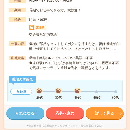
08:00～17:3520:00～05:35
時間
長期でお仕事できる方、大歓迎！
期間
時給1400円
時給
交通費
交通費規定内支給
機械に部品をセットしてボタンを押すだけ。後は機械が自
仕事内容
動で検査をしてくれるので、終わったものを取りだし…
職種未経験OK / ブランクOK / 英語力不要
応募資格
◆未経験OK！〇まずは事前登録だけでもOK！履歴書不要
で気軽にオンライン登録★氏名・職種などを入力す…
職場の雰囲気
年齢層
20代
30代
40代
50代
60代
気になる!
応募へ進む
詳しく見る
派遣会社
株式会社綜合キャリアオプション 製造事業部（全国）