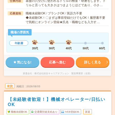
基盤の穴空けに使われるドリルの検査・研磨をします。ド
仕事内容
リルと言っても大きさはつまようじほどであり、小さ…
職種未経験OK / ブランクOK / 英語力不要
応募資格
◆未経験OK！〇まずは事前登録だけでもOK！履歴書不要
で気軽にオンライン登録★氏名・職種などを入力す…
職場の雰囲気
年齢層
20代
30代
40代
50代
60代
気になる!
応募へ進む
詳しく見る
派遣会社
株式会社綜合キャリアオプション 製造事業部（全国）
未読
掲載日
2026/08/05
【未経験者歓迎！】機械オペレーター/日払い
OK
職種未経験OK
交通費別途支給あり
WEB登録OK
派遣