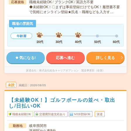
職種未経験OK / ブランクOK / 英語力不要
応募資格
◆未経験OK！〇まずは事前登録だけでもOK！履歴書不要
で気軽にオンライン登録★氏名・職種などを入力す…
職場の雰囲気
年齢層
20代
30代
40代
50代
60代
気になる!
応募へ進む
詳しく見る
派遣会社
株式会社綜合キャリアオプション 製造事業部（全国）
未読
掲載日
2026/08/05
【未経験OK！】ゴルフボールの並べ・取出
し/日払いOK
職種未経験OK
交通費別途支給あり
WEB登録OK
派遣
岐阜県関市
勤務地
坂祝駅から車8分