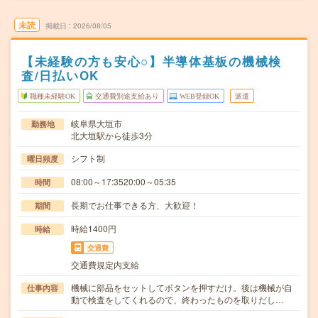
未読
掲載日
2026/08/05
【未経験の方も安心○】半導体基板の機械検
査/日払いOK
職種未経験OK
交通費別途支給あり
WEB登録OK
派遣
岐阜県大垣市
勤務地
北大垣駅から徒歩3分
シフト制
曜日頻度
08:00～17:3520:00～05:35
時間
長期でお仕事できる方、大歓迎！
期間
時給1400円
時給
交通費
交通費規定内支給
機械に部品をセットしてボタンを押すだけ。後は機械が自
仕事内容
動で検査をしてくれるので、終わったものを取りだし…