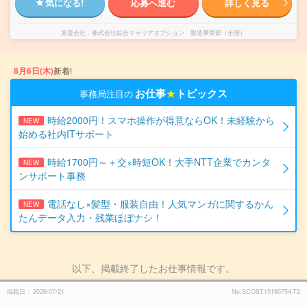
気になる!
応募へ進む
詳しく見る
派遣会社
株式会社綜合キャリアオプション 製造事業部（全国）
8月6日(木)
新着!
お仕事
★
トピックス
事務局注目の
時給2000円！スマホ操作が得意ならOK！未経験から
NEW
始める社内ITサポート
時給1700円～＋交×時短OK！大手NTT企業でカンタ
NEW
ンサポート事務
電話なし×髪型・服装自由！人気マンガに関するかん
NEW
たんデータ入力・残業ほぼナシ！
以下、掲載終了したお仕事情報です。
掲載日
2026/07/21
No.SCOST15190754-T2