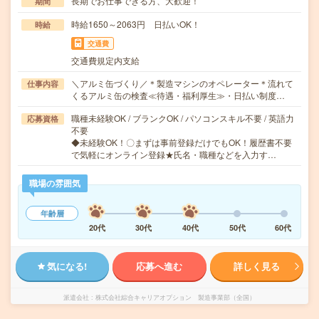
長期でお仕事できる方、大歓迎！
期間
時給1650～2063円 日払いOK！
時給
交通費
交通費規定内支給
＼アルミ缶づくり／＊製造マシンのオペレーター＊流れて
仕事内容
くるアルミ缶の検査≪待遇・福利厚生≫・日払い制度…
職種未経験OK / ブランクOK / パソコンスキル不要 / 英語力
応募資格
不要
◆未経験OK！〇まずは事前登録だけでもOK！履歴書不要
で気軽にオンライン登録★氏名・職種などを入力す…
職場の雰囲気
年齢層
20代
30代
40代
50代
60代
気になる!
応募へ進む
詳しく見る
派遣会社
株式会社綜合キャリアオプション 製造事業部（全国）