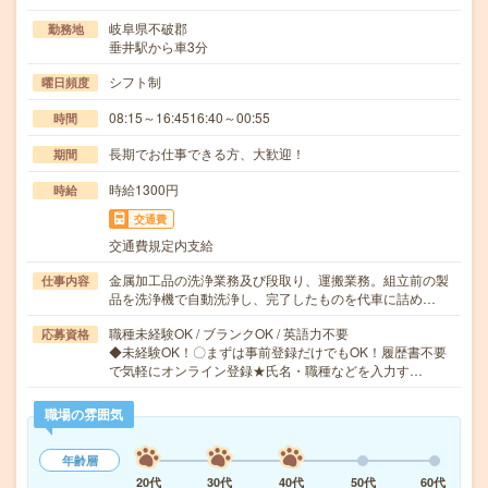
岐阜県不破郡
勤務地
垂井駅から車3分
シフト制
曜日頻度
08:15～16:4516:40～00:55
時間
長期でお仕事できる方、大歓迎！
期間
時給1300円
時給
交通費
交通費規定内支給
金属加工品の洗浄業務及び段取り、運搬業務。組立前の製
仕事内容
品を洗浄機で自動洗浄し、完了したものを代車に詰め…
職種未経験OK / ブランクOK / 英語力不要
応募資格
◆未経験OK！〇まずは事前登録だけでもOK！履歴書不要
で気軽にオンライン登録★氏名・職種などを入力す…
職場の雰囲気
年齢層
20代
30代
40代
50代
60代