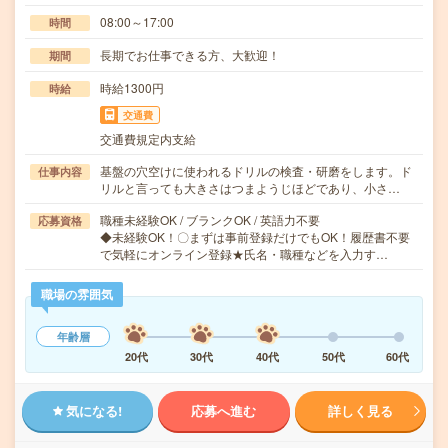
08:00～17:00
時間
長期でお仕事できる方、大歓迎！
期間
時給1300円
時給
交通費
交通費規定内支給
基盤の穴空けに使われるドリルの検査・研磨をします。ド
仕事内容
リルと言っても大きさはつまようじほどであり、小さ…
職種未経験OK / ブランクOK / 英語力不要
応募資格
◆未経験OK！〇まずは事前登録だけでもOK！履歴書不要
で気軽にオンライン登録★氏名・職種などを入力す…
職場の雰囲気
年齢層
20代
30代
40代
50代
60代
気になる!
応募へ進む
詳しく見る