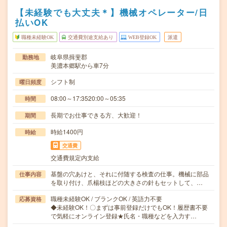
【未経験でも大丈夫＊】機械オペレーター/日
払いOK
職種未経験OK
交通費別途支給あり
WEB登録OK
派遣
岐阜県揖斐郡
勤務地
美濃本郷駅から車7分
シフト制
曜日頻度
08:00～17:3520:00～05:35
時間
長期でお仕事できる方、大歓迎！
期間
時給1400円
時給
交通費
交通費規定内支給
基盤の穴あけと、それに付随する検査の仕事。機械に部品
仕事内容
を取り付け、爪楊枝ほどの大きさの針もセットして、…
職種未経験OK / ブランクOK / 英語力不要
応募資格
◆未経験OK！〇まずは事前登録だけでもOK！履歴書不要
で気軽にオンライン登録★氏名・職種などを入力す…