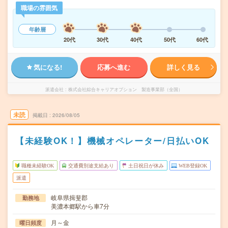
職場の雰囲気
年齢層
20代
30代
40代
50代
60代
気になる!
応募へ進む
詳しく見る
派遣会社
株式会社綜合キャリアオプション 製造事業部（全国）
未読
掲載日
2026/08/05
【未経験OK！】機械オペレーター/日払いOK
職種未経験OK
交通費別途支給あり
土日祝日が休み
WEB登録OK
派遣
岐阜県揖斐郡
勤務地
美濃本郷駅から車7分
月～金
曜日頻度