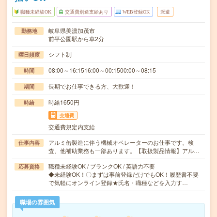
職種未経験OK
交通費別途支給あり
WEB登録OK
派遣
岐阜県美濃加茂市
勤務地
前平公園駅から車2分
シフト制
曜日頻度
08:00～16:1516:00～00:1500:00～08:15
時間
長期でお仕事できる方、大歓迎！
期間
時給1650円
時給
交通費
交通費規定内支給
アルミ缶製造に伴う機械オペレーターのお仕事です。検
仕事内容
査、他補助業務も一部あります。【取扱製品情報】アル…
職種未経験OK / ブランクOK / 英語力不要
応募資格
◆未経験OK！〇まずは事前登録だけでもOK！履歴書不要
で気軽にオンライン登録★氏名・職種などを入力す…
職場の雰囲気