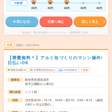
年齢層
20代
30代
40代
50代
60代
気になる!
応募へ進む
詳しく見る
派遣会社
株式会社綜合キャリアオプション 製造事業部（全国）
未読
掲載日
2026/08/06
【寮費無料＊】アルミ缶づくりのマシン操作/
日払いOK
職種未経験OK
交通費別途支給あり
WEB登録OK
派遣
岐阜県美濃加茂市
勤務地
前平公園駅から車2分
シフト制
曜日頻度
(3交替)8:00～16:15、16:00～翌0:15、0:00～8:15 ※最初
時間
の約1ヶ月は日勤の…