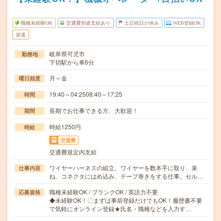
職種未経験OK
交通費別途支給あり
土日祝日が休み
WEB登録OK
派遣
岐阜県可児市
勤務地
下切駅から車6分
月～金
曜日頻度
19:40～04:2508:40～17:25
時間
長期でお仕事できる方、大歓迎！
期間
時給1250円
時給
交通費
交通費規定内支給
ワイヤーハーネスの組立。ワイヤーを数本手に取り、束
仕事内容
ね、コネクタにはめ込み、テープ巻きをする仕事。セル…
職種未経験OK / ブランクOK / 英語力不要
応募資格
◆未経験OK！〇まずは事前登録だけでもOK！履歴書不要
で気軽にオンライン登録★氏名・職種などを入力す…