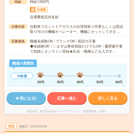
時給1350円
時給
交通費
交通費規定内支給
自動車フロントドアガラスの出荷段取り作業もしくは部品
仕事内容
取り付けの機械オペレーター。機械にセットしてボタ…
職種未経験OK / ブランクOK / 英語力不要
応募資格
◆未経験OK！〇まずは事前登録だけでもOK！履歴書不要
で気軽にオンライン登録★氏名・職種などを入力す…
職場の雰囲気
年齢層
20代
30代
40代
50代
60代
気になる!
応募へ進む
詳しく見る
派遣会社
株式会社綜合キャリアオプション 製造事業部（全国）
未読
掲載日
2026/08/05