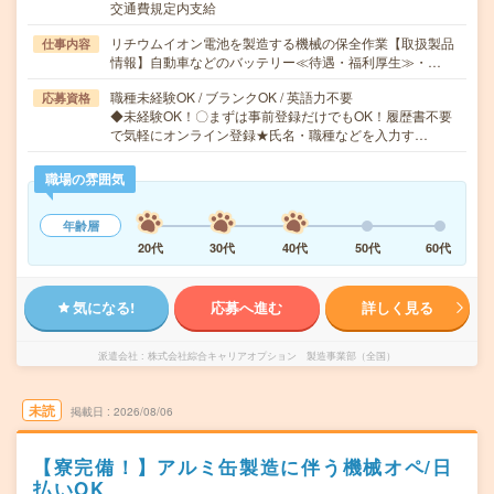
交通費規定内支給
リチウムイオン電池を製造する機械の保全作業【取扱製品
仕事内容
情報】自動車などのバッテリー≪待遇・福利厚生≫・…
職種未経験OK / ブランクOK / 英語力不要
応募資格
◆未経験OK！〇まずは事前登録だけでもOK！履歴書不要
で気軽にオンライン登録★氏名・職種などを入力す…
職場の雰囲気
年齢層
20代
30代
40代
50代
60代
気になる!
応募へ進む
詳しく見る
派遣会社
株式会社綜合キャリアオプション 製造事業部（全国）
未読
掲載日
2026/08/06
【寮完備！】アルミ缶製造に伴う機械オペ/日
払いOK