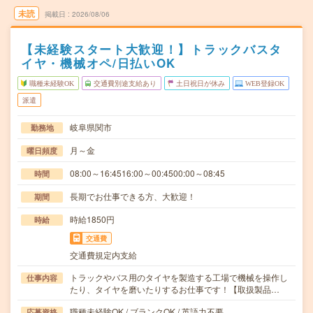
未読
掲載日
2026/08/06
【未経験スタート大歓迎！】トラックバスタ
イヤ・機械オペ/日払いOK
職種未経験OK
交通費別途支給あり
土日祝日が休み
WEB登録OK
派遣
岐阜県関市
勤務地
月～金
曜日頻度
08:00～16:4516:00～00:4500:00～08:45
時間
長期でお仕事できる方、大歓迎！
期間
時給1850円
時給
交通費
交通費規定内支給
トラックやバス用のタイヤを製造する工場で機械を操作し
仕事内容
たり、タイヤを磨いたりするお仕事です！【取扱製品…
職種未経験OK / ブランクOK / 英語力不要
応募資格