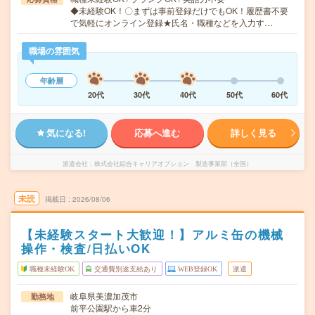
◆未経験OK！〇まずは事前登録だけでもOK！履歴書不要
で気軽にオンライン登録★氏名・職種などを入力す…
職場の雰囲気
年齢層
20代
30代
40代
50代
60代
気になる!
応募へ進む
詳しく見る
派遣会社
株式会社綜合キャリアオプション 製造事業部（全国）
未読
掲載日
2026/08/06
【未経験スタート大歓迎！】アルミ缶の機械
操作・検査/日払いOK
職種未経験OK
交通費別途支給あり
WEB登録OK
派遣
岐阜県美濃加茂市
勤務地
前平公園駅から車2分