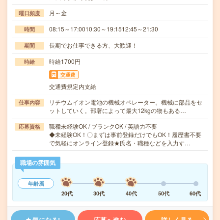
月～金
曜日頻度
08:15～17:0010:30～19:1512:45～21:30
時間
長期でお仕事できる方、大歓迎！
期間
時給1700円
時給
交通費
交通費規定内支給
リチウムイオン電池の機械オペレーター。機械に部品をセ
仕事内容
ットしていく。部署によって最大12kgの物もある…
職種未経験OK / ブランクOK / 英語力不要
応募資格
◆未経験OK！〇まずは事前登録だけでもOK！履歴書不要
で気軽にオンライン登録★氏名・職種などを入力す…
職場の雰囲気
年齢層
20代
30代
40代
50代
60代
気になる!
応募へ進む
詳しく見る