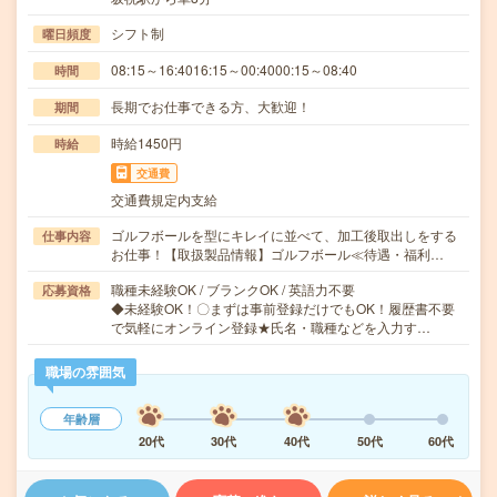
シフト制
曜日頻度
08:15～16:4016:15～00:4000:15～08:40
時間
長期でお仕事できる方、大歓迎！
期間
時給1450円
時給
交通費
交通費規定内支給
ゴルフボールを型にキレイに並べて、加工後取出しをする
仕事内容
お仕事！【取扱製品情報】ゴルフボール≪待遇・福利…
職種未経験OK / ブランクOK / 英語力不要
応募資格
◆未経験OK！〇まずは事前登録だけでもOK！履歴書不要
で気軽にオンライン登録★氏名・職種などを入力す…
職場の雰囲気
年齢層
20代
30代
40代
50代
60代