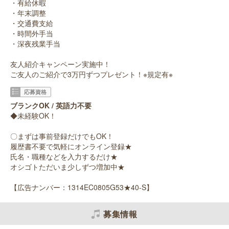
・有給休暇
・年末調整
・交通費支給
・時間外手当
・深夜残業手当
友人紹介キャンペーン実施中！
ご友人のご紹介で3万円ずつプレゼント！※規定有※
応募資格
ブランクOK / 英語力不要
◆未経験OK！
〇まずは事前登録だけでもOK！
履歴書不要で気軽にオンライン登録★
氏名・職種などを入力するだけ★
オシゴトただいま少しずつ増加中★
【広告ナンバー：1314EC0805G53★40-S】
募集情報