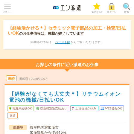
メニュー
気になる!
ログイン
検索
【経験活かせる＊】セラミック電子部品の加工・検査/日払
いOK
のお仕事情報は、掲載が終了しています
掲載時の情報は、
ページ下部
からご覧いただけます。
お探しの条件に近い派遣のお仕事
未読
掲載日
2026/08/07
【経験がなくても大丈夫＊】リチウムイオン
電池の機械/日払いOK
職種未経験OK
交通費別途支給あり
土日祝日が休み
WEB登録OK
派遣
岐阜県美濃加茂市
勤務地
加茂野駅から徒歩15分