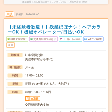
派遣会社
株式会社綜合キャリアオプション 製造事業部（全国）
未読
掲載日
2026/08/05
【未経験者歓迎！】残業ほぼナシ！ヘアカラ
ーOK！機械オペレーター/日払いOK
職種未経験OK
交通費別途支給あり
土日祝日が休み
WEB登録OK
派遣
岐阜県揖斐郡
勤務地
美濃本郷駅から車7分
月～金
曜日頻度
17:00～02:00
時間
長期でお仕事できる方、大歓迎！
期間
時給1300～1625円
時給
交通費
交通費規定内支給