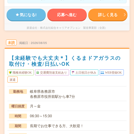
気になる!
応募へ進む
詳しく見る
派遣会社
株式会社綜合キャリアオプション 製造事業部（全国）
未読
掲載日
2026/08/05
【未経験でも大丈夫＊】くるまドアガラスの
取付け・検査/日払いOK
職種未経験OK
交通費別途支給あり
土日祝日が休み
WEB登録OK
派遣
岐阜県各務原市
勤務地
各務原市役所前駅から車7分
月～金
曜日頻度
06:30～15:30
時間
長期でお仕事できる方、大歓迎！
期間