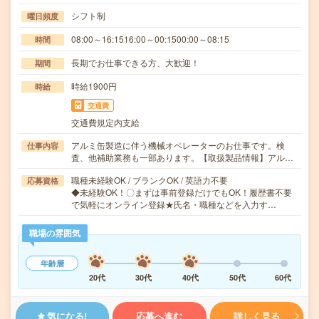
シフト制
曜日頻度
08:00～16:1516:00～00:1500:00～08:15
時間
長期でお仕事できる方、大歓迎！
期間
時給1900円
時給
交通費
交通費規定内支給
アルミ缶製造に伴う機械オペレーターのお仕事です。検
仕事内容
査、他補助業務も一部あります。【取扱製品情報】アル…
職種未経験OK / ブランクOK / 英語力不要
応募資格
◆未経験OK！〇まずは事前登録だけでもOK！履歴書不要
で気軽にオンライン登録★氏名・職種などを入力す…
職場の雰囲気
年齢層
20代
30代
40代
50代
60代
気になる!
応募へ進む
詳しく見る