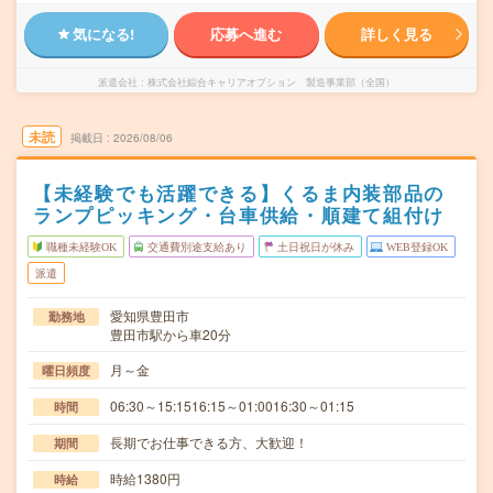
気になる!
応募へ進む
詳しく見る
派遣会社
株式会社綜合キャリアオプション 製造事業部（全国）
未読
掲載日
2026/08/06
【未経験でも活躍できる】くるま内装部品の
ランプピッキング・台車供給・順建て組付け
職種未経験OK
交通費別途支給あり
土日祝日が休み
WEB登録OK
派遣
愛知県豊田市
勤務地
豊田市駅から車20分
月～金
曜日頻度
06:30～15:1516:15～01:0016:30～01:15
時間
長期でお仕事できる方、大歓迎！
期間
時給1380円
時給