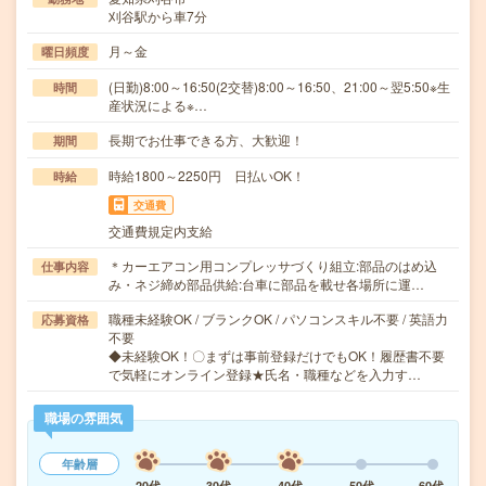
刈谷駅から車7分
月～金
曜日頻度
(日勤)8:00～16:50(2交替)8:00～16:50、21:00～翌5:50※生
時間
産状況による※…
長期でお仕事できる方、大歓迎！
期間
時給1800～2250円 日払いOK！
時給
交通費
交通費規定内支給
＊カーエアコン用コンプレッサづくり組立:部品のはめ込
仕事内容
み・ネジ締め部品供給:台車に部品を載せ各場所に運…
職種未経験OK / ブランクOK / パソコンスキル不要 / 英語力
応募資格
不要
◆未経験OK！〇まずは事前登録だけでもOK！履歴書不要
で気軽にオンライン登録★氏名・職種などを入力す…
職場の雰囲気
年齢層
20代
30代
40代
50代
60代