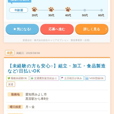
年齢層
20代
30代
40代
50代
60代
気になる!
応募へ進む
詳しく見る
派遣会社
株式会社綜合キャリアオプション 製造事業部（全国）
未読
掲載日
2026/08/06
【未経験の方も安心○】組立・加工・食品製造
など/日払いOK
職種未経験OK
交通費別途支給あり
土日祝日が休み
WEB登録OK
派遣
愛知県みよし市
勤務地
黒笹駅から車8分
月～金
曜日頻度