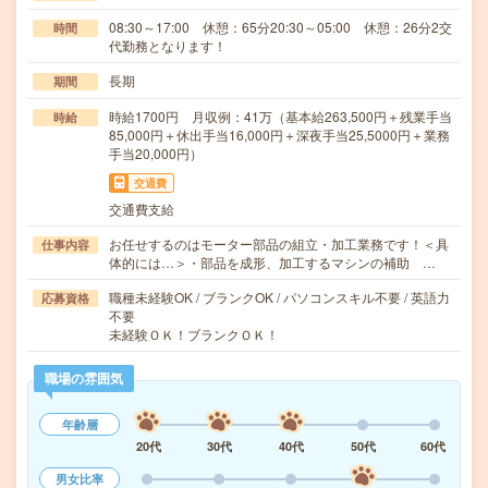
08:30～17:00 休憩：65分20:30～05:00 休憩：26分2交
時間
代勤務となります！
長期
期間
時給1700円 月収例：41万（基本給263,500円＋残業手当
時給
85,000円＋休出手当16,000円＋深夜手当25,5000円＋業務
手当20,000円）
交通費
交通費支給
お任せするのはモーター部品の組立・加工業務です！＜具
仕事内容
体的には…＞・部品を成形、加工するマシンの補助 …
職種未経験OK / ブランクOK / パソコンスキル不要 / 英語力
応募資格
不要
未経験ＯＫ！ブランクＯＫ！
職場の雰囲気
年齢層
20代
30代
40代
50代
60代
男女比率