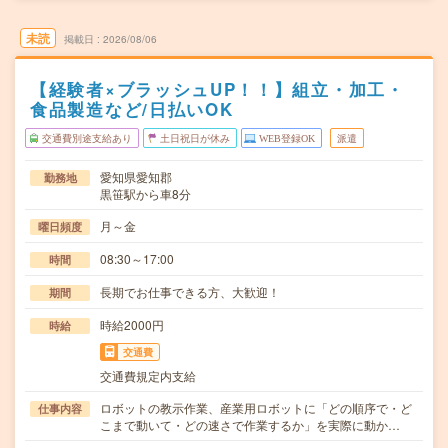
未読
掲載日
2026/08/06
【経験者×ブラッシュUP！！】組立・加工・
食品製造など/日払いOK
交通費別途支給あり
土日祝日が休み
WEB登録OK
派遣
愛知県愛知郡
勤務地
黒笹駅から車8分
月～金
曜日頻度
08:30～17:00
時間
長期でお仕事できる方、大歓迎！
期間
時給2000円
時給
交通費
交通費規定内支給
ロボットの教示作業、産業用ロボットに「どの順序で・ど
仕事内容
こまで動いて・どの速さで作業するか」を実際に動か…