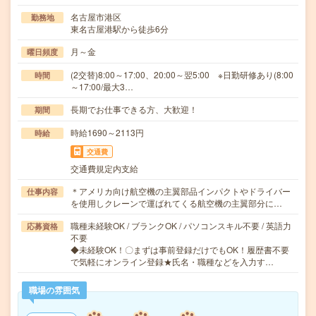
名古屋市港区
勤務地
東名古屋港駅から徒歩6分
月～金
曜日頻度
(2交替)8:00～17:00、20:00～翌5:00 ※日勤研修あり(8:00
時間
～17:00/最大3…
長期でお仕事できる方、大歓迎！
期間
時給1690～2113円
時給
交通費
交通費規定内支給
＊アメリカ向け航空機の主翼部品インパクトやドライバー
仕事内容
を使用しクレーンで運ばれてくる航空機の主翼部分に…
職種未経験OK / ブランクOK / パソコンスキル不要 / 英語力
応募資格
不要
◆未経験OK！〇まずは事前登録だけでもOK！履歴書不要
で気軽にオンライン登録★氏名・職種などを入力す…
職場の雰囲気