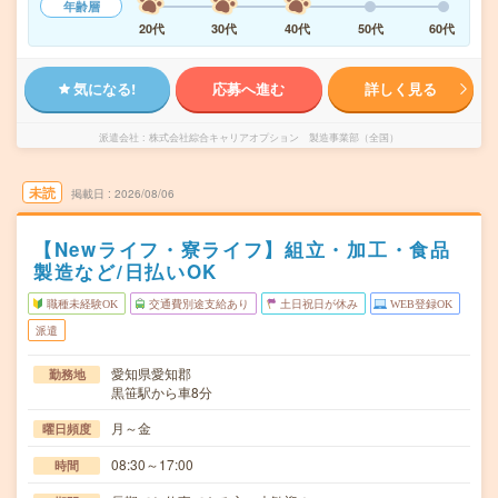
年齢層
20代
30代
40代
50代
60代
気になる!
応募へ進む
詳しく見る
派遣会社
株式会社綜合キャリアオプション 製造事業部（全国）
未読
掲載日
2026/08/06
【Newライフ・寮ライフ】組立・加工・食品
製造など/日払いOK
職種未経験OK
交通費別途支給あり
土日祝日が休み
WEB登録OK
派遣
愛知県愛知郡
勤務地
黒笹駅から車8分
月～金
曜日頻度
08:30～17:00
時間