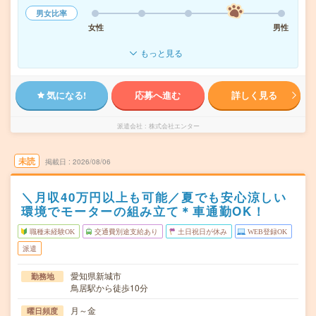
男女比率
女性
男性
もっと見る
気になる!
応募へ進む
詳しく見る
派遣会社
株式会社エンター
未読
掲載日
2026/08/06
＼月収40万円以上も可能／夏でも安心涼しい
環境でモーターの組み立て＊車通勤OK！
職種未経験OK
交通費別途支給あり
土日祝日が休み
WEB登録OK
派遣
愛知県新城市
勤務地
鳥居駅から徒歩10分
月～金
曜日頻度