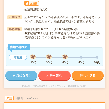
交通費
交通費規定内支給
組み立てラインへの部品供給のお仕事です。部品をでピッ
仕事内容
キングし供給します。部品順建て組付け作業もありま…
職種未経験OK / ブランクOK / 英語力不要
応募資格
◆未経験OK！〇まずは事前登録だけでもOK！履歴書不要
で気軽にオンライン登録★氏名・職種などを入力す…
職場の雰囲気
年齢層
20代
30代
40代
50代
60代
気になる!
応募へ進む
詳しく見る
派遣会社
株式会社綜合キャリアオプション 製造事業部（全国）
未読
掲載日
2026/08/06