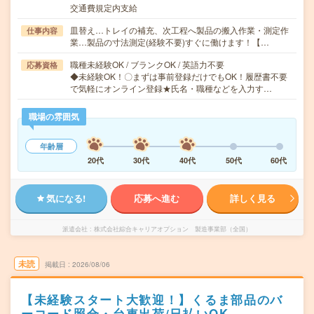
交通費規定内支給
皿替え…トレイの補充、次工程へ製品の搬入作業・測定作
仕事内容
業…製品の寸法測定(経験不要)すぐに働けます！【…
職種未経験OK / ブランクOK / 英語力不要
応募資格
◆未経験OK！〇まずは事前登録だけでもOK！履歴書不要
で気軽にオンライン登録★氏名・職種などを入力す…
職場の雰囲気
年齢層
20代
30代
40代
50代
60代
気になる!
応募へ進む
詳しく見る
派遣会社
株式会社綜合キャリアオプション 製造事業部（全国）
未読
掲載日
2026/08/06
【未経験スタート大歓迎！】くるま部品のバ
ーコード照合・台車出荷/日払いOK