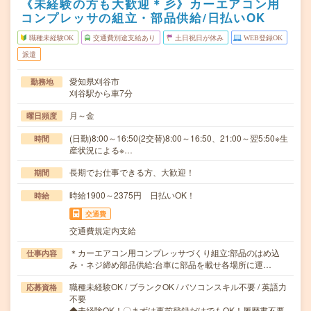
《未経験の方も大歓迎＊彡》カーエアコン用
コンプレッサの組立・部品供給/日払いOK
職種未経験OK
交通費別途支給あり
土日祝日が休み
WEB登録OK
派遣
愛知県刈谷市
勤務地
刈谷駅から車7分
月～金
曜日頻度
(日勤)8:00～16:50(2交替)8:00～16:50、21:00～翌5:50※生
時間
産状況による※…
長期でお仕事できる方、大歓迎！
期間
時給1900～2375円 日払いOK！
時給
交通費
交通費規定内支給
＊カーエアコン用コンプレッサづくり組立:部品のはめ込
仕事内容
み・ネジ締め部品供給:台車に部品を載せ各場所に運…
職種未経験OK / ブランクOK / パソコンスキル不要 / 英語力
応募資格
不要
◆未経験OK！〇まずは事前登録だけでもOK！履歴書不要