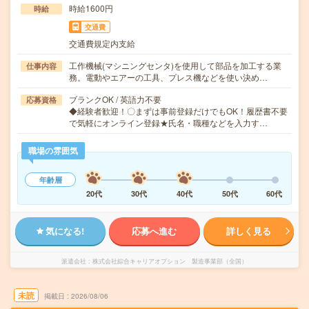
時給1600円
時給
交通費
交通費規定内支給
工作機械(マシニングセンタ)を使用して部品を加工する業
仕事内容
務。電動やエアーの工具、プレス機などを使い決め…
ブランクOK / 英語力不要
応募資格
◆経験者歓迎！〇まずは事前登録だけでもOK！履歴書不要
で気軽にオンライン登録★氏名・職種などを入力す…
職場の雰囲気
年齢層
20代
30代
40代
50代
60代
気になる!
応募へ進む
詳しく見る
派遣会社
株式会社綜合キャリアオプション 製造事業部（全国）
未読
掲載日
2026/08/06