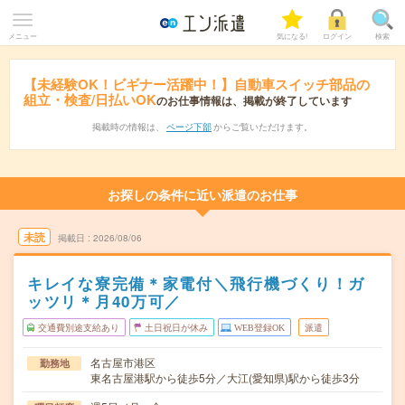
メニュー
気になる!
ログイン
検索
【未経験OK！ビギナー活躍中！】自動車スイッチ部品の
組立・検査/日払いOK
のお仕事情報は、掲載が終了しています
掲載時の情報は、
ページ下部
からご覧いただけます。
お探しの条件に近い派遣のお仕事
未読
掲載日
2026/08/06
キレイな寮完備＊家電付＼飛行機づくり！ガ
ッツリ＊月40万可／
交通費別途支給あり
土日祝日が休み
WEB登録OK
派遣
名古屋市港区
勤務地
東名古屋港駅から徒歩5分／大江(愛知県)駅から徒歩3分