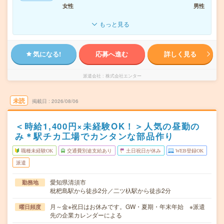
女性
男性
もっと見る
気になる!
応募へ進む
詳しく見る
派遣会社
株式会社エンター
未読
掲載日
2026/08/06
＜時給1,400円×未経験OK！＞人気の昼勤の
み＊駅チカ工場でカンタンな部品作り
職種未経験OK
交通費別途支給あり
土日祝日が休み
WEB登録OK
派遣
愛知県清須市
勤務地
枇杷島駅から徒歩2分／二ツ杁駅から徒歩2分
月～金※祝日はお休みです。GW・夏期・年末年始 ※派遣
曜日頻度
先の企業カレンダーによる