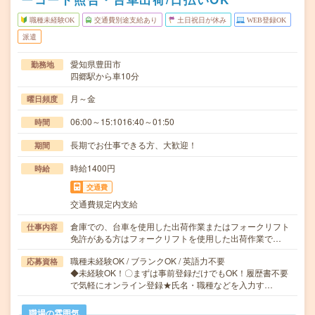
職種未経験OK
交通費別途支給あり
土日祝日が休み
WEB登録OK
派遣
愛知県豊田市
勤務地
四郷駅から車10分
月～金
曜日頻度
06:00～15:1016:40～01:50
時間
長期でお仕事できる方、大歓迎！
期間
時給1400円
時給
交通費
交通費規定内支給
倉庫での、台車を使用した出荷作業またはフォークリフト
仕事内容
免許がある方はフォークリフトを使用した出荷作業で…
職種未経験OK / ブランクOK / 英語力不要
応募資格
◆未経験OK！〇まずは事前登録だけでもOK！履歴書不要
で気軽にオンライン登録★氏名・職種などを入力す…
職場の雰囲気