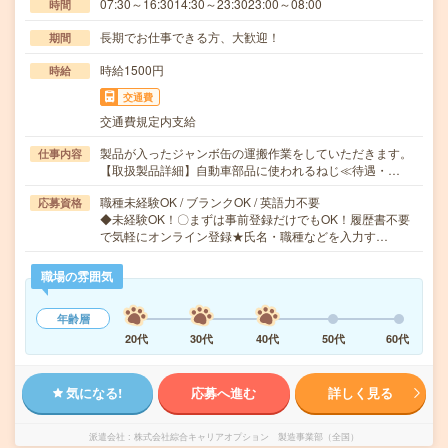
07:30～16:3014:30～23:3023:00～08:00
時間
長期でお仕事できる方、大歓迎！
期間
時給1500円
時給
交通費
交通費規定内支給
製品が入ったジャンボ缶の運搬作業をしていただきます。
仕事内容
【取扱製品詳細】自動車部品に使われるねじ≪待遇・…
職種未経験OK / ブランクOK / 英語力不要
応募資格
◆未経験OK！〇まずは事前登録だけでもOK！履歴書不要
で気軽にオンライン登録★氏名・職種などを入力す…
職場の雰囲気
年齢層
20代
30代
40代
50代
60代
気になる!
応募へ進む
詳しく見る
派遣会社
株式会社綜合キャリアオプション 製造事業部（全国）