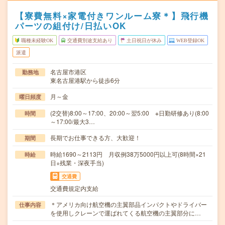
【寮費無料×家電付きワンルーム寮＊】飛行機
パーツの組付け/日払いOK
職種未経験OK
交通費別途支給あり
土日祝日が休み
WEB登録OK
派遣
名古屋市港区
勤務地
東名古屋港駅から徒歩6分
月～金
曜日頻度
(2交替)8:00～17:00、20:00～翌5:00 ※日勤研修あり(8:00
時間
～17:00/最大3…
長期でお仕事できる方、大歓迎！
期間
時給1690～2113円 月収例38万5000円以上可(8時間×21
時給
日+残業・深夜手当)
交通費
交通費規定内支給
＊アメリカ向け航空機の主翼部品インパクトやドライバー
仕事内容
を使用しクレーンで運ばれてくる航空機の主翼部分に…