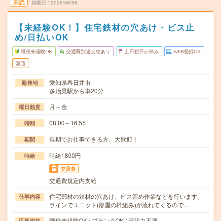
未読
掲載日
2026/08/06
【未経験OK！】住宅鉄材の穴あけ・ビス止
め/日払いOK
職種未経験OK
交通費別途支給あり
土日祝日が休み
WEB登録OK
派遣
愛知県春日井市
勤務地
多治見駅から車20分
月～金
曜日頻度
08:00～16:55
時間
長期でお仕事できる方、大歓迎！
期間
時給1800円
時給
交通費
交通費規定内支給
住宅部材の鉄材の穴あけ、ビス留め作業などを行います。
仕事内容
ラインでユニット(部屋の枠組み)が流れてくるので…
職種未経験OK / ブランクOK / 英語力不要
応募資格