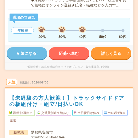
で気軽にオンライン登録★氏名・職種などを入力す…
職場の雰囲気
年齢層
20代
30代
40代
50代
60代
気になる!
応募へ進む
詳しく見る
派遣会社
株式会社綜合キャリアオプション 製造事業部（全国）
未読
掲載日
2026/08/06
【未経験の方大歓迎！】トラックサイドドア
の板組付け・組立/日払いOK
職種未経験OK
交通費別途支給あり
土日祝日が休み
WEB登録OK
派遣
愛知県安城市
勤務地
宇頭駅から徒歩15分