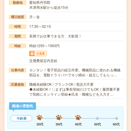
愛知県丹羽郡
勤務地
木津用水駅から徒歩15分
月～金
曜日頻度
17:30～02:15
時間
長期でお仕事できる方、大歓迎！
期間
時給1250～1563円
時給
交通費
交通費規定内支給
カンタン！電子部品の組立作業。機械部品に使われる機械
仕事内容
部品を、電動ドライバーでネジ締め・組立してもらっ…
職種未経験OK / ブランクOK / 英語力不要
応募資格
◆未経験OK！〇まずは事前登録だけでもOK！履歴書不要
で気軽にオンライン登録★氏名・職種などを入力す…
職場の雰囲気
年齢層
20代
30代
40代
50代
60代