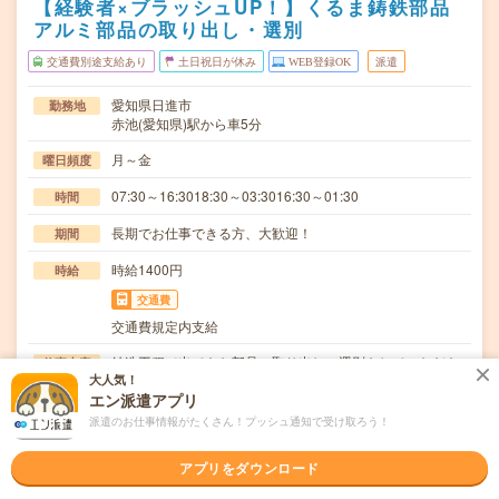
【経験者×ブラッシュUP！】くるま鋳鉄部品
アルミ部品の取り出し・選別
交通費別途支給あり
土日祝日が休み
WEB登録OK
派遣
愛知県日進市
勤務地
赤池(愛知県)駅から車5分
月～金
曜日頻度
07:30～16:3018:30～03:3016:30～01:30
時間
長期でお仕事できる方、大歓迎！
期間
時給1400円
時給
交通費
交通費規定内支給
鋳造工程で出てきた部品の取り出し、選別をしていただき
仕事内容
大人気！
ます。【取扱製品情報】自動車鋳鉄部品、アルミ部品…
エン派遣アプリ
ブランクOK / 英語力不要
応募資格
派遣のお仕事情報がたくさん！プッシュ通知で受け取ろう！
◆経験者歓迎！〇まずは事前登録だけでもOK！履歴書不要
で気軽にオンライン登録★氏名・職種などを入力す…
アプリをダウンロード