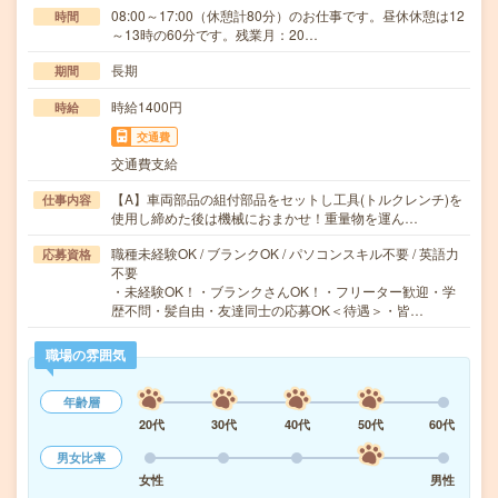
08:00～17:00（休憩計80分）のお仕事です。昼休休憩は12
時間
～13時の60分です。残業月：20…
長期
期間
時給1400円
時給
交通費
交通費支給
【A】車両部品の組付部品をセットし工具(トルクレンチ)を
仕事内容
使用し締めた後は機械におまかせ！重量物を運ん…
職種未経験OK / ブランクOK / パソコンスキル不要 / 英語力
応募資格
不要
・未経験OK！・ブランクさんOK！・フリーター歓迎・学
歴不問・髪自由・友達同士の応募OK＜待遇＞・皆…
職場の雰囲気
年齢層
20代
30代
40代
50代
60代
男女比率
女性
男性