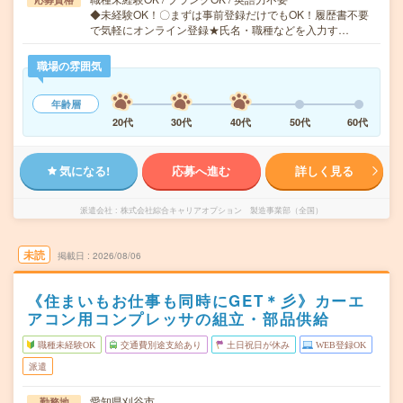
◆未経験OK！〇まずは事前登録だけでもOK！履歴書不要
で気軽にオンライン登録★氏名・職種などを入力す…
職場の雰囲気
年齢層
20代
30代
40代
50代
60代
気になる!
応募へ進む
詳しく見る
派遣会社
株式会社綜合キャリアオプション 製造事業部（全国）
未読
掲載日
2026/08/06
《住まいもお仕事も同時にGET＊彡》カーエ
アコン用コンプレッサの組立・部品供給
職種未経験OK
交通費別途支給あり
土日祝日が休み
WEB登録OK
派遣
愛知県刈谷市
勤務地