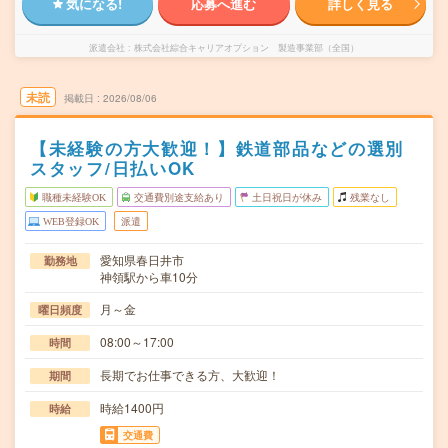
気になる!
応募へ進む
詳しく見る
派遣会社
株式会社綜合キャリアオプション 製造事業部（全国）
未読
掲載日
2026/08/06
【未経験の方大歓迎！】鉄道部品などの選別
スタッフ/日払いOK
職種未経験OK
交通費別途支給あり
土日祝日が休み
残業なし
WEB登録OK
派遣
愛知県春日井市
勤務地
神領駅から車10分
月～金
曜日頻度
08:00～17:00
時間
長期でお仕事できる方、大歓迎！
期間
時給1400円
時給
交通費