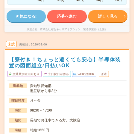
気になる!
応募へ進む
詳しく見る
派遣会社
株式会社綜合キャリアオプション 製造事業部（全国）
未読
掲載日
2026/08/06
【寮付き！ちょっと遠くても安心】半導体装
置の図面組立/日払いOK
交通費別途支給あり
土日祝日が休み
WEB登録OK
派遣
愛知県愛知郡
勤務地
黒笹駅から車8分
月～金
曜日頻度
08:30～17:00
時間
長期でお仕事できる方、大歓迎！
期間
時給1850円
時給