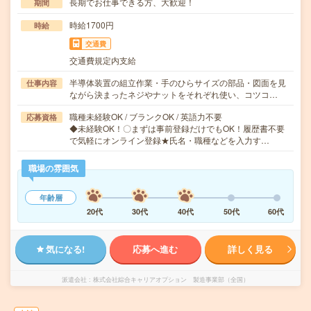
長期でお仕事できる方、大歓迎！
期間
時給1700円
時給
交通費
交通費規定内支給
半導体装置の組立作業・手のひらサイズの部品・図面を見
仕事内容
ながら決まったネジやナットをそれぞれ使い、コツコ…
職種未経験OK / ブランクOK / 英語力不要
応募資格
◆未経験OK！〇まずは事前登録だけでもOK！履歴書不要
で気軽にオンライン登録★氏名・職種などを入力す…
職場の雰囲気
年齢層
20代
30代
40代
50代
60代
気になる!
応募へ進む
詳しく見る
派遣会社
株式会社綜合キャリアオプション 製造事業部（全国）