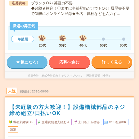
ブランクOK / 英語力不要
応募資格
◆経験者歓迎！〇まずは事前登録だけでもOK！履歴書不要
で気軽にオンライン登録★氏名・職種などを入力す…
職場の雰囲気
年齢層
20代
30代
40代
50代
60代
気になる!
応募へ進む
詳しく見る
派遣会社
株式会社綜合キャリアオプション 製造事業部（全国）
未読
掲載日
2026/08/06
【未経験の方大歓迎！】設備機械部品のネジ
締め組立/日払いOK
職種未経験OK
交通費別途支給あり
土日祝日が休み
WEB登録OK
派遣