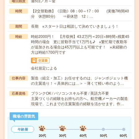
週5日／月～金
曜日頻度
【2交替勤務】《日勤》08：00～17：00 (実働7時間40
時間
分 休憩80分) ⇒昼休憩 12：…
長期 ※スタート日は相談して決めていきましょう！
期間
時給2000円！ 【月収例】43.2万円＝20日×8時間×残業45
時給
時間の場合 更に皆勤手当て1万円も♪ ※繁忙期で夜勤等
が追加される場合は45万円以上も可能です！ ※未経験の
方は時給1700円です
交通費
会社規定による
製造（組立・加工）お任せするのは、ジャンボジェット機
仕事内容
の主翼造り！＜具体的には…＞・薄くて軽い布のよう…
ブランクOK / パソコンスキル不要 / 英語力不要
応募資格
主翼づくりの経験をお持ちの方へ。航空機メーカーの製造
現場で、これまでの主翼製造の経験を活かせます。作…
職場の雰囲気
年齢層
20代
30代
40代
50代
60代