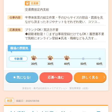
交通費
交通費規定内支給
半導体装置の組立作業・手のひらサイズの部品・図面を見
仕事内容
ながら決まったネジやナットをそれぞれ使い、コツコ…
ブランクOK / 英語力不要
応募資格
◆経験者歓迎！〇まずは事前登録だけでもOK！履歴書不要
で気軽にオンライン登録★氏名・職種などを入力す…
職場の雰囲気
年齢層
20代
30代
40代
50代
60代
気になる!
応募へ進む
詳しく見る
派遣会社
株式会社綜合キャリアオプション 製造事業部（全国）
未読
掲載日
2026/08/06