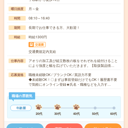
月～金
曜日頻度
08:10～16:40
時間
長期でお仕事できる方、大歓迎！
期間
時給1300円
時給
交通費
交通費規定内支給
アオリの加工及び組立数枚の板をそれぞれを組付けること
仕事内容
により強度と幅を広げていただきます。【取扱製品情…
職種未経験OK / ブランクOK / 英語力不要
応募資格
◆未経験OK！〇まずは事前登録だけでもOK！履歴書不要
で気軽にオンライン登録★氏名・職種などを入力す…
職場の雰囲気
年齢層
20代
30代
40代
50代
60代