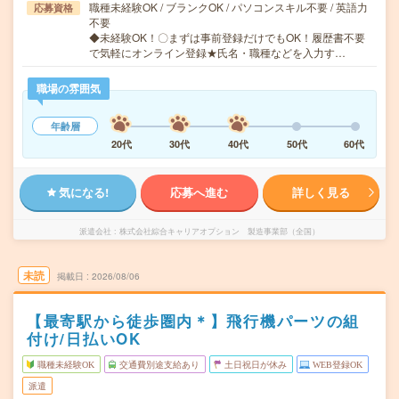
職種未経験OK / ブランクOK / パソコンスキル不要 / 英語力
応募資格
不要
◆未経験OK！〇まずは事前登録だけでもOK！履歴書不要
で気軽にオンライン登録★氏名・職種などを入力す…
職場の雰囲気
年齢層
20代
30代
40代
50代
60代
気になる!
応募へ進む
詳しく見る
派遣会社
株式会社綜合キャリアオプション 製造事業部（全国）
未読
掲載日
2026/08/06
【最寄駅から徒歩圏内＊】飛行機パーツの組
付け/日払いOK
職種未経験OK
交通費別途支給あり
土日祝日が休み
WEB登録OK
派遣