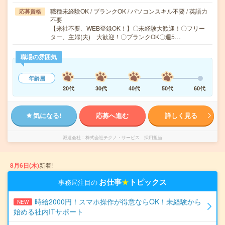
職種未経験OK / ブランクOK / パソコンスキル不要 / 英語力
応募資格
不要
【来社不要、WEB登録OK！】〇未経験大歓迎！〇フリー
ター、主婦(夫) 大歓迎！〇ブランクOK〇週5…
職場の雰囲気
年齢層
20代
30代
40代
50代
60代
気になる!
応募へ進む
詳しく見る
派遣会社
株式会社テクノ・サービス 採用担当
8月6日(木)
新着!
お仕事
★
トピックス
事務局注目の
時給2000円！スマホ操作が得意ならOK！未経験から
NEW
始める社内ITサポート