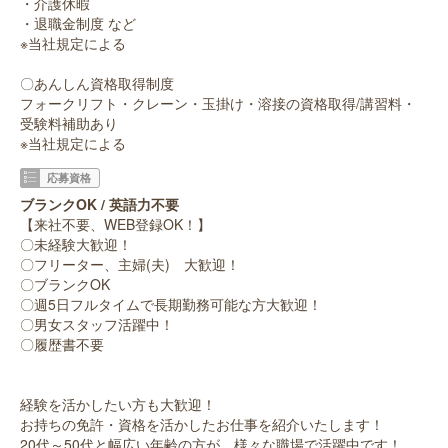
・介護休暇
・退職金制度 など
※当社規定による
〇あんしん資格取得制度
フォークリフト・クレーン・玉掛け・溶接の資格取得/講習料・
受験料補助あり
※当社規定による
応募資格
ブランクOK / 英語力不要
【来社不要、WEB登録OK！】
〇未経験大歓迎！
〇フリーター、主婦(夫) 大歓迎！
〇ブランクOK
〇週5日フルタイムで長期勤務可能な方大歓迎！
〇男女スタッフ活躍中！
〇履歴書不要
経験を活かしたい方も大歓迎！
お持ちの免許・資格を活かしたお仕事を紹介いたします！
20代～50代と幅広い年齢の方が、様々な職場で活躍中です！