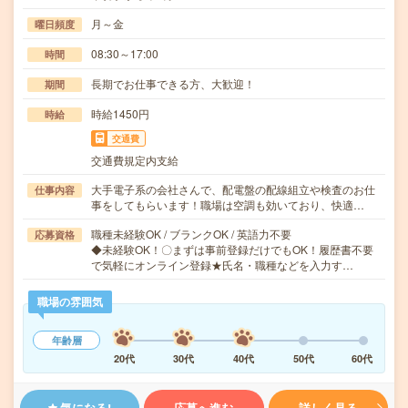
月～金
曜日頻度
08:30～17:00
時間
長期でお仕事できる方、大歓迎！
期間
時給1450円
時給
交通費
交通費規定内支給
大手電子系の会社さんで、配電盤の配線組立や検査のお仕
仕事内容
事をしてもらいます！職場は空調も効いており、快適…
職種未経験OK / ブランクOK / 英語力不要
応募資格
◆未経験OK！〇まずは事前登録だけでもOK！履歴書不要
で気軽にオンライン登録★氏名・職種などを入力す…
職場の雰囲気
年齢層
20代
30代
40代
50代
60代
気になる!
応募へ進む
詳しく見る