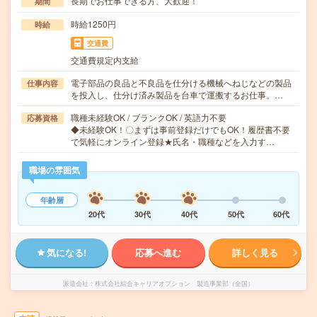
長期でお仕事できる方、大歓迎！
期間
時給1250円
時給
交通費
交通費規定内支給
電子部品の良品と不良品を仕分ける機械へねじなどの製品
仕事内容
を投入し、仕分け済み製品を台車で運搬するお仕事。…
職種未経験OK / ブランクOK / 英語力不要
応募資格
◆未経験OK！〇まずは事前登録だけでもOK！履歴書不要
で気軽にオンライン登録★氏名・職種などを入力す…
職場の雰囲気
年齢層
20代
30代
40代
50代
60代
気になる!
応募へ進む
詳しく見る
派遣会社
株式会社綜合キャリアオプション 製造事業部（全国）