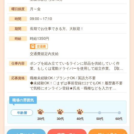
月～金
曜日頻度
09:00～17:10
時間
長期でお仕事できる方、大歓迎！
期間
時給1350円
時給
交通費
交通費規定内支給
ポンプを組み立てているラインに部品を供給していく作
仕事内容
業。もしくは電動ドライバーを使用して組立作業。【取…
職種未経験OK / ブランクOK / 英語力不要
応募資格
◆未経験OK！〇まずは事前登録だけでもOK！履歴書不要
で気軽にオンライン登録★氏名・職種などを入力す…
職場の雰囲気
年齢層
20代
30代
40代
50代
60代