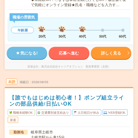
で気軽にオンライン登録★氏名・職種などを入力す…
職場の雰囲気
年齢層
20代
30代
40代
50代
60代
気になる!
応募へ進む
詳しく見る
派遣会社
株式会社綜合キャリアオプション 製造事業部（全国）
未読
掲載日
2026/08/05
【誰でもはじめは初心者！】ポンプ組立ライ
ンの部品供給/日払いOK
職種未経験OK
交通費別途支給あり
土日祝日が休み
WEB登録OK
派遣
岐阜県土岐市
勤務地
土岐市駅から車15分