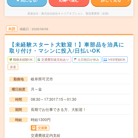
派遣会社
株式会社綜合キャリアオプション 製造事業部（全国）
未読
掲載日
2026/08/06
【未経験スタート大歓迎！】車部品を治具に
取り付け・マシンに投入/日払いOK
職種未経験OK
交通費別途支給あり
土日祝日が休み
WEB登録OK
派遣
岐阜県可児市
勤務地
月～金
曜日頻度
08:30～17:3017:15～01:30
時間
長期でお仕事できる方、大歓迎！
期間
時給1300円
時給
交通費
交通費規定内支給