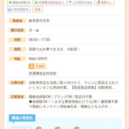
職種未経験OK
交通費別途支給あり
土日祝日が休み
残業なし
WEB登録OK
派遣
岐阜県可児市
勤務地
月～金
曜日頻度
08:30～17:30
時間
長期でお仕事できる方、大歓迎！
期間
時給1300円
時給
交通費
交通費規定内支給
自動車部品を治具に取り付けたり、マシンに部品を入れて
仕事内容
いくカンタンな単純作業。【取扱製品情報】自動車部…
職種未経験OK / ブランクOK / 英語力不要
応募資格
◆未経験OK！〇まずは事前登録だけでもOK！履歴書不要
で気軽にオンライン登録★氏名・職種などを入力す…
職場の雰囲気