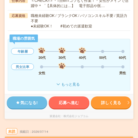
＜CHECK!!＞・1日6h×コツもく作業！・女性がメインで活
仕事内容
躍中＊゜【具体的には…】 電子部品や医…
職種未経験OK / ブランクOK / パソコンスキル不要 / 英語力
応募資格
不要
●未経験OK！ #初めての派遣歓迎
職場の雰囲気
年齢層
20代
30代
40代
50代
60代
男女比率
女性
男性
もっと見る
気になる!
応募へ進む
詳しく見る
派遣会社
株式会社ジョブコム
未読
掲載日
2026/07/14