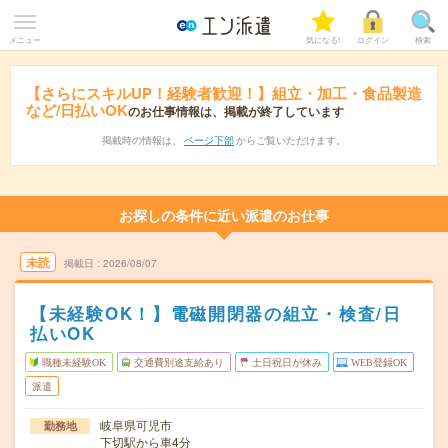
メニュー
気になる!
ログイン
検索
【さらにスキルUP！経験者歓迎！】組立・加工・食品製造
など/日払いOK
のお仕事情報は、掲載が終了しています
掲載時の情報は、
ページ下部
からご覧いただけます。
お探しの条件に近い派遣のお仕事
未読
掲載日
2026/08/07
【未経験OK！】電磁開閉器の組立・検査/日
払いOK
職種未経験OK
交通費別途支給あり
土日祝日が休み
WEB登録OK
派遣
岐阜県可児市
勤務地
下切駅から車4分