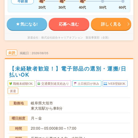
年齢層
20代
30代
40代
50代
60代
気になる!
応募へ進む
詳しく見る
派遣会社
株式会社綜合キャリアオプション 製造事業部（全国）
未読
掲載日
2026/08/05
【未経験者歓迎！】電子部品の選別・運搬/日
払いOK
職種未経験OK
交通費別途支給あり
土日祝日が休み
WEB登録OK
派遣
岐阜県大垣市
勤務地
東大垣駅から車8分
月～金
曜日頻度
20:00～05:0008:00～17:00
時間