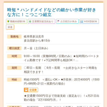
時短＊ハンドメイドなどの細かい作業が好き
な方に！こつこつ組立
職種未経験OK
交通費別途支給あり
土日祝日が休み
WEB登録OK
派遣
岐阜県多治見市
勤務地
多治見駅から車15分
月～金（土日休み）
曜日頻度
9:00～16:00（実働6時間／日勤のみ）★短時間のパートタ
時間
イム勤務です！※下記時間帯も相談OK！…
〇即日～長期 〇9月～長期 ⇒お好きなスタート時期を
期間
相談できます！
時給1500円 ＜週払いOK＞ ■月収例：20万4000円（1500
時給
円×6時間×21日＋残業代の場合）
交通費
★交通費1500円/日まで別途支給（規定あり）！※月21日出
勤の場合「3万1500円/月」！