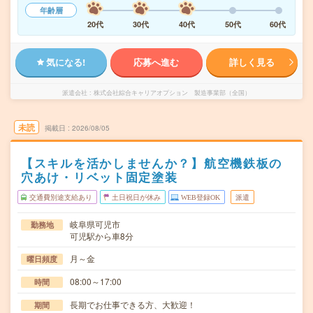
年齢層
20代
30代
40代
50代
60代
気になる!
応募へ進む
詳しく見る
派遣会社
株式会社綜合キャリアオプション 製造事業部（全国）
未読
掲載日
2026/08/05
【スキルを活かしませんか？】航空機鉄板の
穴あけ・リベット固定塗装
交通費別途支給あり
土日祝日が休み
WEB登録OK
派遣
岐阜県可児市
勤務地
可児駅から車8分
月～金
曜日頻度
08:00～17:00
時間
長期でお仕事できる方、大歓迎！
期間