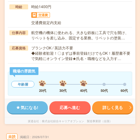
時給1400円
時給
交通費
交通費規定内支給
航空機の機体に使われる、大きな鉄板に工具で穴を開け、
仕事内容
リベットを差し込み、固定する業務。リベットの塗装…
ブランクOK / 英語力不要
応募資格
◆経験者歓迎！〇まずは事前登録だけでもOK！履歴書不要
で気軽にオンライン登録★氏名・職種などを入力す…
職場の雰囲気
年齢層
20代
30代
40代
50代
60代
気になる!
応募へ進む
詳しく見る
派遣会社
株式会社綜合キャリアオプション 製造事業部（全国）
未読
掲載日
2026/07/31