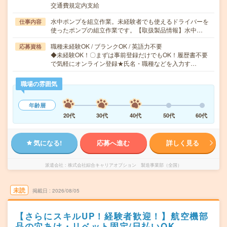
交通費規定内支給
水中ポンプを組立作業。未経験者でも使えるドライバーを
仕事内容
使ったポンプの組立作業です。【取扱製品情報】水中…
職種未経験OK / ブランクOK / 英語力不要
応募資格
◆未経験OK！〇まずは事前登録だけでもOK！履歴書不要
で気軽にオンライン登録★氏名・職種などを入力す…
職場の雰囲気
年齢層
20代
30代
40代
50代
60代
気になる!
応募へ進む
詳しく見る
派遣会社
株式会社綜合キャリアオプション 製造事業部（全国）
未読
掲載日
2026/08/05
【さらにスキルUP！経験者歓迎！】航空機部
品の穴あけ・リベット固定/日払いOK