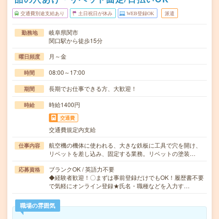
交通費別途支給あり
土日祝日が休み
WEB登録OK
派遣
岐阜県関市
勤務地
関口駅から徒歩15分
月～金
曜日頻度
08:00～17:00
時間
長期でお仕事できる方、大歓迎！
期間
時給1400円
時給
交通費
交通費規定内支給
航空機の機体に使われる、大きな鉄板に工具で穴を開け、
仕事内容
リベットを差し込み、固定する業務。リベットの塗装…
ブランクOK / 英語力不要
応募資格
◆経験者歓迎！〇まずは事前登録だけでもOK！履歴書不要
で気軽にオンライン登録★氏名・職種などを入力す…
職場の雰囲気