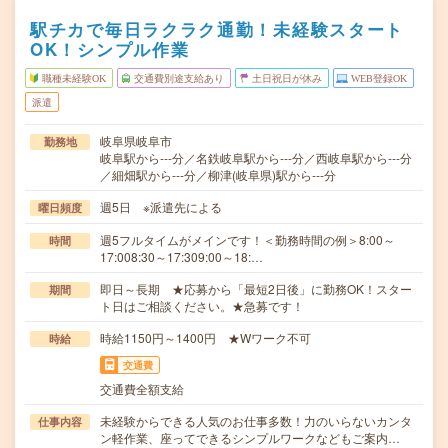
駅チカで毎日ラクラク通勤！未経験スタート
OK！シンプル作業
職種未経験OK
交通費別途支給あり
土日祝日が休み
WEB登録OK
派遣
岐阜県岐阜市
勤務地
岐阜駅から---分／名鉄岐阜駅から---分／西岐阜駅から---分
／細畑駅から---分／柳津(岐阜県)駅から---分
週5日 ※派遣先による
曜日頻度
週5フルタイムがメインです！＜勤務時間の例＞8:00～
時間
17:008:30～17:309:00～18:…
即日～長期 ★応募から「最短2日後」に勤務OK！スター
期間
ト日はご相談ください。★急募です！
時給1150円～1400円 ★Wワーク不可
時給
交通費
交通費全額支給
未経験からできる人気のお仕事多数！力のいらないカンタ
仕事内容
ン軽作業、座ってできるシンプルワークなどもご案内…