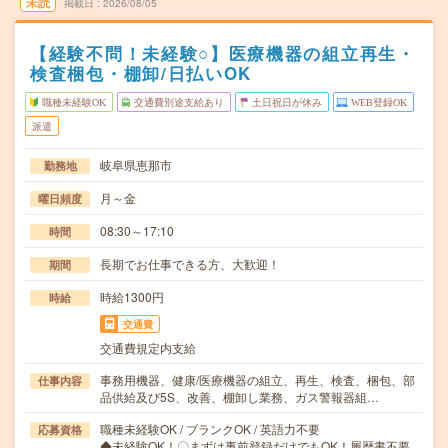
未読
掲載日
2026/08/05
【経験不問！未経験○】医療機器の組立再生・
検査梱包・棚卸/日払いOK
職種未経験OK
交通費別途支給あり
土日祝日が休み
WEB登録OK
派遣
岐阜県恵那市
勤務地
月～金
曜日頻度
08:30～17:10
時間
長期でお仕事できる方、大歓迎！
期間
時給1300円
時給
交通費
交通費規定内支給
事務用機器、健康/医療機器の組立、再生、検査、梱包、部
仕事内容
品供給及び5S、改善、棚卸し業務、ガス警報器組…
職種未経験OK / ブランクOK / 英語力不要
応募資格
◆未経験OK！〇まずは事前登録だけでもOK！履歴書不要