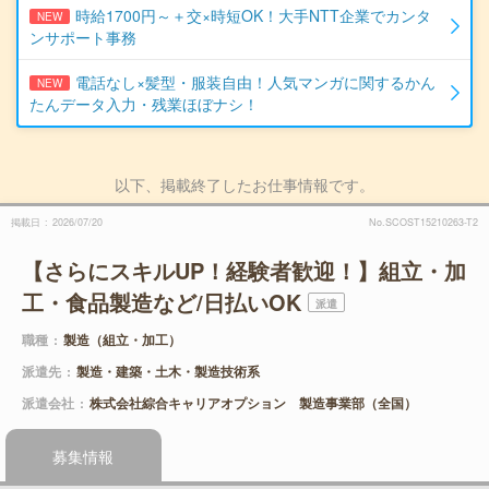
時給1700円～＋交×時短OK！大手NTT企業でカンタ
NEW
ンサポート事務
電話なし×髪型・服装自由！人気マンガに関するかん
NEW
たんデータ入力・残業ほぼナシ！
以下、掲載終了したお仕事情報です。
掲載日
2026/07/20
No.SCOST15210263-T2
【さらにスキルUP！経験者歓迎！】組立・加
工・食品製造など/日払いOK
派遣
職種
製造（組立・加工）
派遣先
製造・建築・土木・製造技術系
派遣会社
株式会社綜合キャリアオプション 製造事業部（全国）
募集情報