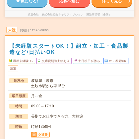
気になる!
応募へ進む
詳しく見る
派遣会社
株式会社綜合キャリアオプション 製造事業部（全国）
未読
掲載日
2026/08/05
【未経験スタートOK！】組立・加工・食品製
造など/日払いOK
職種未経験OK
交通費別途支給あり
土日祝日が休み
WEB登録OK
派遣
岐阜県土岐市
勤務地
土岐市駅から車15分
月～金
曜日頻度
09:00～17:10
時間
長期でお仕事できる方、大歓迎！
期間
時給1350円
時給
交通費