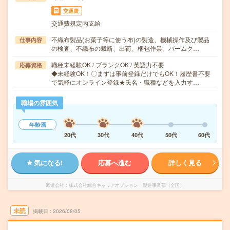
交通費
交通費規定内支給
不織布製品(お菓子等に使う布)の製造、機械操作及び製品
仕事内容
の検査、不織布の裁断、出荷、梱包作業。バームク…
職種未経験OK / ブランクOK / 英語力不要
応募資格
◆未経験OK！〇まずは事前登録だけでもOK！履歴書不要
で気軽にオンライン登録★氏名・職種などを入力す…
職場の雰囲気
年齢層
20代
30代
40代
50代
60代
気になる!
応募へ進む
詳しく見る
派遣会社
株式会社綜合キャリアオプション 製造事業部（全国）
未読
掲載日
2026/08/05