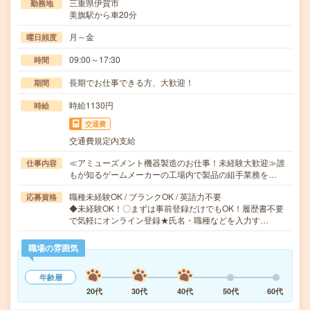
三重県伊賀市
勤務地
美旗駅から車20分
月～金
曜日頻度
09:00～17:30
時間
長期でお仕事できる方、大歓迎！
期間
時給1130円
時給
交通費
交通費規定内支給
≪アミューズメント機器製造のお仕事！未経験大歓迎≫誰
仕事内容
もが知るゲームメーカーの工場内で製品の組手業務を…
職種未経験OK / ブランクOK / 英語力不要
応募資格
◆未経験OK！〇まずは事前登録だけでもOK！履歴書不要
で気軽にオンライン登録★氏名・職種などを入力す…
職場の雰囲気
年齢層
20代
30代
40代
50代
60代