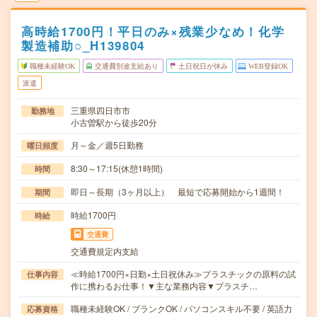
高時給1700円！平日のみ×残業少なめ！化学
製造補助○_H139804
職種未経験OK
交通費別途支給あり
土日祝日が休み
WEB登録OK
派遣
三重県四日市市
勤務地
小古曽駅から徒歩20分
月～金／週5日勤務
曜日頻度
8:30～17:15(休憩1時間)
時間
即日～長期（3ヶ月以上） 最短で応募開始から1週間！
期間
時給1700円
時給
交通費
交通費規定内支給
≪時給1700円×日勤×土日祝休み≫プラスチックの原料の試
仕事内容
作に携わるお仕事！▼主な業務内容▼プラスチ…
職種未経験OK / ブランクOK / パソコンスキル不要 / 英語力
応募資格