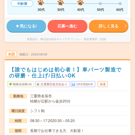
年齢層
20代
30代
40代
50代
60代
気になる!
応募へ進む
詳しく見る
派遣会社
株式会社綜合キャリアオプション 製造事業部（全国）
未読
掲載日
2026/08/06
【誰でもはじめは初心者！】車パーツ製造で
の研磨・仕上げ/日払いOK
職種未経験OK
交通費別途支給あり
WEB登録OK
派遣
三重県名張市
勤務地
桔梗が丘駅から徒歩20分
シフト制
曜日頻度
08:30～17:2020:30～05:20
時間
長期でお仕事できる方、大歓迎！
期間