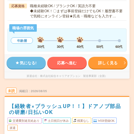
職種未経験OK / ブランクOK / 英語力不要
応募資格
◆未経験OK！〇まずは事前登録だけでもOK！履歴書不要
で気軽にオンライン登録★氏名・職種などを入力す…
職場の雰囲気
年齢層
20代
30代
40代
50代
60代
気になる!
応募へ進む
詳しく見る
派遣会社
株式会社綜合キャリアオプション 製造事業部（全国）
未読
掲載日
2026/08/05
【経験者×ブラッシュUP！！】ドアノブ部品
の研磨/日払いOK
交通費別途支給あり
土日祝日が休み
残業なし
WEB登録OK
派遣