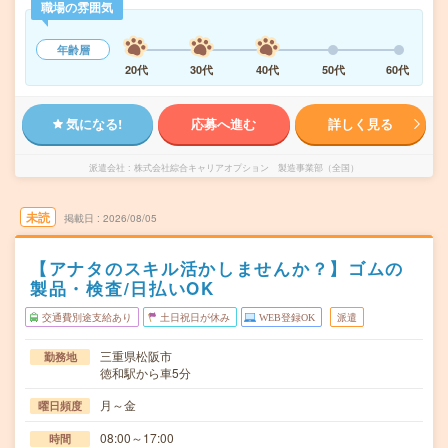
職場の雰囲気
年齢層
20代
30代
40代
50代
60代
気になる!
応募へ進む
詳しく見る
派遣会社
株式会社綜合キャリアオプション 製造事業部（全国）
未読
掲載日
2026/08/05
【アナタのスキル活かしませんか？】ゴムの
製品・検査/日払いOK
交通費別途支給あり
土日祝日が休み
WEB登録OK
派遣
三重県松阪市
勤務地
徳和駅から車5分
月～金
曜日頻度
08:00～17:00
時間