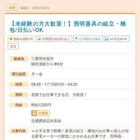
未読
掲載日
2026/08/05
【未経験の方大歓迎！】照明器具の組立・梱
包/日払いOK
職種未経験OK
交通費別途支給あり
土日祝日が休み
WEB登録OK
派遣
三重県伊賀市
勤務地
猪田道駅から車6分
月～金
曜日頻度
08:45～17:1520:00～04:20
時間
長期でお仕事できる方、大歓迎！
期間
時給1200円
時給
交通費
交通費規定内支給
≪大手企業で勤務！家電の組立・梱包のお仕事≫誰もが知
仕事内容
る家電メーカーの製造にかかわるお仕事です。照明器…