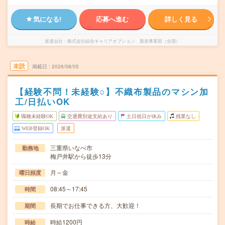
気になる!
応募へ進む
詳しく見る
派遣会社
株式会社綜合キャリアオプション 製造事業部（全国）
未読
掲載日
2026/08/05
【経験不問！未経験○】不織布製品のマシン加
工/日払いOK
職種未経験OK
交通費別途支給あり
土日祝日が休み
残業なし
WEB登録OK
派遣
三重県いなべ市
勤務地
梅戸井駅から徒歩13分
月～金
曜日頻度
08:45～17:45
時間
長期でお仕事できる方、大歓迎！
期間
時給1200円
時給