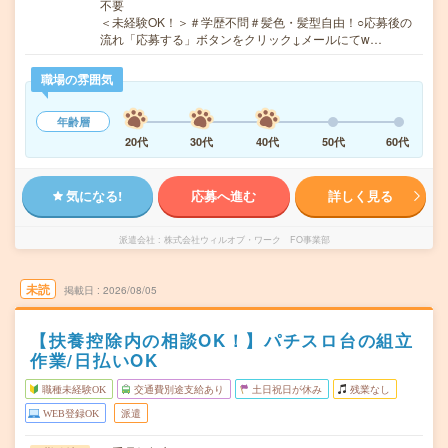
不要
＜未経験OK！＞＃学歴不問＃髪色・髪型自由！○応募後の
流れ「応募する」ボタンをクリック↓メールにてw…
職場の雰囲気
年齢層
20代
30代
40代
50代
60代
気になる!
応募へ進む
詳しく見る
派遣会社
株式会社ウィルオブ・ワーク FO事業部
未読
掲載日
2026/08/05
【扶養控除内の相談OK！】パチスロ台の組立
作業/日払いOK
職種未経験OK
交通費別途支給あり
土日祝日が休み
残業なし
WEB登録OK
派遣