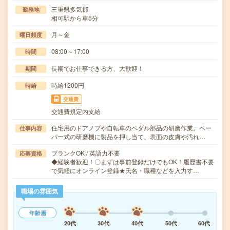
三重県多気郡
勤務地
相可駅から車5分
月～金
曜日頻度
08:00～17:00
時間
長期でお仕事できる方、大歓迎！
期間
時給1200円
時給
交通費
交通費規定内支給
住宅用のドアノブや自転車のペダル部品の研磨作業。ペー
仕事内容
パー式の研磨機に製品を押し当て、表面の皮膚や汚れ…
ブランクOK / 英語力不要
応募資格
◆経験者歓迎！〇まずは事前登録だけでもOK！履歴書不要
で気軽にオンライン登録★氏名・職種などを入力す…
職場の雰囲気
年齢層
20代
30代
40代
50代
60代