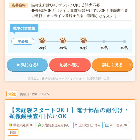
職種未経験OK / ブランクOK / 英語力不要
応募資格
◆未経験OK！〇まずは事前登録だけでもOK！履歴書不要
で気軽にオンライン登録★氏名・職種などを入力す…
職場の雰囲気
年齢層
20代
30代
40代
50代
60代
気になる!
応募へ進む
詳しく見る
派遣会社
株式会社綜合キャリアオプション 製造事業部（全国）
未読
掲載日
2026/08/05
【未経験スタートOK！】電子部品の組付け・
顕微鏡検査/日払いOK
職種未経験OK
交通費別途支給あり
土日祝日が休み
WEB登録OK
派遣