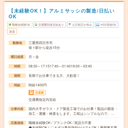
【未経験OK！】アルミサッシの製造/日払い
OK
職種未経験OK
交通費別途支給あり
土日祝日が休み
WEB登録OK
派遣
三重県四日市市
勤務地
保々駅から徒歩15分
月～金
曜日頻度
08:30～17:1517:40～01:4019:00～03:40
時間
長期でお仕事できる方、大歓迎！
期間
時給1400円
時給
交通費
交通費規定内支給
国内大手ガラス・ドア製造工場でのお仕事！製品の製造・
仕事内容
加工・運搬・検査をします。工程はシンプルなので、…
職種未経験OK / ブランクOK / 英語力不要
応募資格
◆未経験OK！〇まずは事前登録だけでもOK！履歴書不要