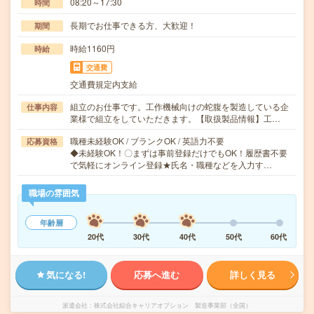
08:20～17:30
時間
長期でお仕事できる方、大歓迎！
期間
時給1160円
時給
交通費
交通費規定内支給
組立のお仕事です。工作機械向けの蛇腹を製造している企
仕事内容
業様で組立をしていただきます。【取扱製品情報】工…
職種未経験OK / ブランクOK / 英語力不要
応募資格
◆未経験OK！〇まずは事前登録だけでもOK！履歴書不要
で気軽にオンライン登録★氏名・職種などを入力す…
職場の雰囲気
年齢層
20代
30代
40代
50代
60代
気になる!
応募へ進む
詳しく見る
派遣会社
株式会社綜合キャリアオプション 製造事業部（全国）