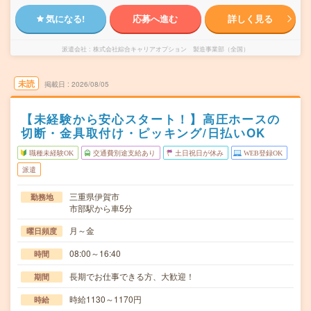
気になる!
応募へ進む
詳しく見る
派遣会社
株式会社綜合キャリアオプション 製造事業部（全国）
未読
掲載日
2026/08/05
【未経験から安心スタート！】高圧ホースの
切断・金具取付け・ピッキング/日払いOK
職種未経験OK
交通費別途支給あり
土日祝日が休み
WEB登録OK
派遣
三重県伊賀市
勤務地
市部駅から車5分
月～金
曜日頻度
08:00～16:40
時間
長期でお仕事できる方、大歓迎！
期間
時給1130～1170円
時給