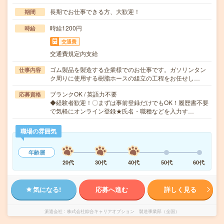
長期でお仕事できる方、大歓迎！
期間
時給1200円
時給
交通費
交通費規定内支給
ゴム製品を製造する企業様でのお仕事です。ガソリンタン
仕事内容
ク周りに使用する樹脂ホースの組立の工程をお任せし…
ブランクOK / 英語力不要
応募資格
◆経験者歓迎！〇まずは事前登録だけでもOK！履歴書不要
で気軽にオンライン登録★氏名・職種などを入力す…
職場の雰囲気
年齢層
20代
30代
40代
50代
60代
気になる!
応募へ進む
詳しく見る
派遣会社
株式会社綜合キャリアオプション 製造事業部（全国）