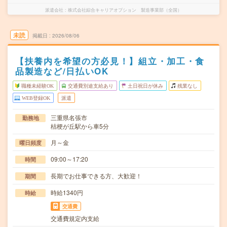
派遣会社
株式会社綜合キャリアオプション 製造事業部（全国）
未読
掲載日
2026/08/06
【扶養内を希望の方必見！】組立・加工・食
品製造など/日払いOK
職種未経験OK
交通費別途支給あり
土日祝日が休み
残業なし
WEB登録OK
派遣
三重県名張市
勤務地
桔梗が丘駅から車5分
月～金
曜日頻度
09:00～17:20
時間
長期でお仕事できる方、大歓迎！
期間
時給1340円
時給
交通費
交通費規定内支給