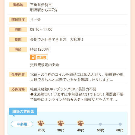
三重県伊勢市
勤務地
明野駅から車7分
月～金
曜日頻度
08:10～17:00
時間
長期でお仕事できる方、大歓迎！
期間
時給1200円
時給
交通費
交通費規定内支給
1cm～3cm程のコイルを部品にはめ込んだり、顕微鏡や拡
仕事内容
大鏡できちんと出来ているかを確認したりします…
職種未経験OK / ブランクOK / 英語力不要
応募資格
◆未経験OK！〇まずは事前登録だけでもOK！履歴書不要
で気軽にオンライン登録★氏名・職種などを入力す…
職場の雰囲気
年齢層
20代
30代
40代
50代
60代