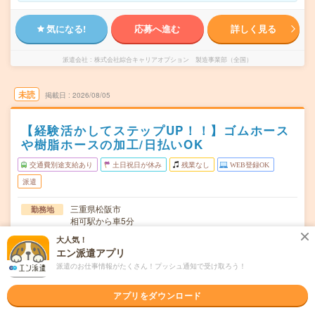
気になる!
応募へ進む
詳しく見る
派遣会社
株式会社綜合キャリアオプション 製造事業部（全国）
未読
掲載日
2026/08/05
【経験活かしてステップUP！！】ゴムホース
や樹脂ホースの加工/日払いOK
交通費別途支給あり
土日祝日が休み
残業なし
WEB登録OK
派遣
三重県松阪市
勤務地
相可駅から車5分
大人気！
月～金
曜日頻度
エン派遣アプリ
08:00～17:00
派遣のお仕事情報がたくさん！プッシュ通知で受け取ろう！
時間
長期でお仕事できる方、大歓迎！
期間
アプリをダウンロード
時給1200円
時給