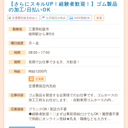
【さらにスキルUP！経験者歓迎！】ゴム製品
の加工/日払いOK
交通費別途支給あり
土日祝日が休み
WEB登録OK
派遣
三重県松阪市
勤務地
徳和駅から車5分
月～金
曜日頻度
08:00～17:00
時間
長期でお仕事できる方、大歓迎！
期間
時給1200円
時給
交通費
交通費規定内支給
ゴム製品を製造する企業様でのお仕事です。ゴムホースの
仕事内容
加工工程をお任せします。・自動車用ゴムホースの内…
ブランクOK / 英語力不要
応募資格
◆経験者歓迎！〇まずは事前登録だけでもOK！履歴書不要
で気軽にオンライン登録★氏名・職種などを入力す…