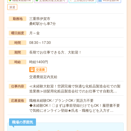
職種未経験OK
交通費別途支給あり
土日祝日が休み
WEB登録OK
派遣
三重県伊賀市
勤務地
桑町駅から車7分
月～金
曜日頻度
08:30～17:30
時間
長期でお仕事できる方、大歓迎！
期間
時給1400円
時給
交通費
交通費規定内支給
≪未経験大歓迎！空調完備で快適な化粧品製造会社での製
仕事内容
造業務≫頭髪用化粧品製造会社でのお仕事です自動充…
職種未経験OK / ブランクOK / 英語力不要
応募資格
◆未経験OK！〇まずは事前登録だけでもOK！履歴書不要
で気軽にオンライン登録★氏名・職種などを入力す…
職場の雰囲気