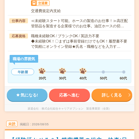
交通費
交通費規定内支給
≪未経験スタート可能。ホースの製造のお仕事！≫高圧配
仕事内容
管部品を製造する企業様でのお仕事。油圧ホースの切…
職種未経験OK / ブランクOK / 英語力不要
応募資格
◆未経験OK！〇まずは事前登録だけでもOK！履歴書不要
で気軽にオンライン登録★氏名・職種などを入力す…
職場の雰囲気
年齢層
20代
30代
40代
50代
60代
気になる!
応募へ進む
詳しく見る
派遣会社
株式会社綜合キャリアオプション 製造事業部（全国）
未読
掲載日
2026/08/05