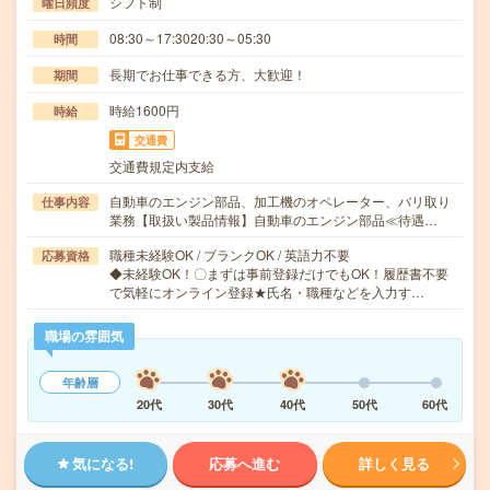
シフト制
曜日頻度
08:30～17:3020:30～05:30
時間
長期でお仕事できる方、大歓迎！
期間
時給1600円
時給
交通費
交通費規定内支給
自動車のエンジン部品、加工機のオペレーター、バリ取り
仕事内容
業務【取扱い製品情報】自動車のエンジン部品≪待遇…
職種未経験OK / ブランクOK / 英語力不要
応募資格
◆未経験OK！〇まずは事前登録だけでもOK！履歴書不要
で気軽にオンライン登録★氏名・職種などを入力す…
職場の雰囲気
年齢層
20代
30代
40代
50代
60代
気になる!
応募へ進む
詳しく見る