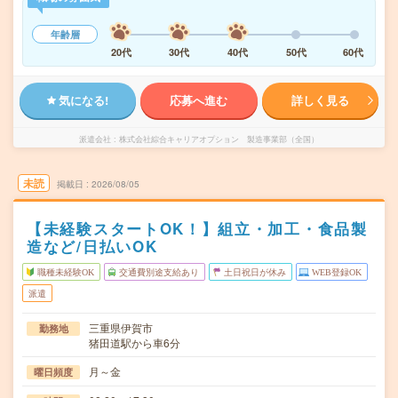
年齢層
20代
30代
40代
50代
60代
気になる!
応募へ進む
詳しく見る
派遣会社
株式会社綜合キャリアオプション 製造事業部（全国）
未読
掲載日
2026/08/05
【未経験スタートOK！】組立・加工・食品製
造など/日払いOK
職種未経験OK
交通費別途支給あり
土日祝日が休み
WEB登録OK
派遣
三重県伊賀市
勤務地
猪田道駅から車6分
月～金
曜日頻度