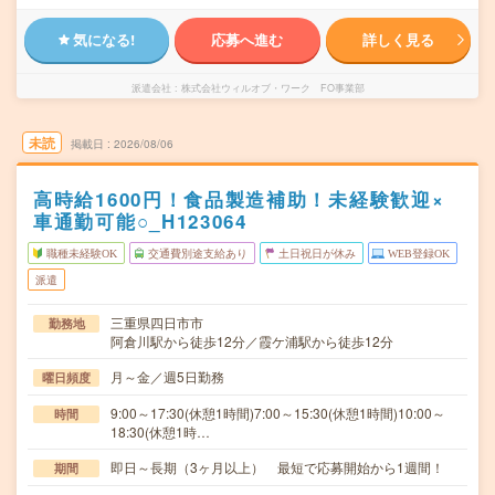
気になる!
応募へ進む
詳しく見る
派遣会社
株式会社ウィルオブ・ワーク FO事業部
未読
掲載日
2026/08/06
高時給1600円！食品製造補助！未経験歓迎×
車通勤可能○_H123064
職種未経験OK
交通費別途支給あり
土日祝日が休み
WEB登録OK
派遣
三重県四日市市
勤務地
阿倉川駅から徒歩12分／霞ケ浦駅から徒歩12分
月～金／週5日勤務
曜日頻度
9:00～17:30(休憩1時間)7:00～15:30(休憩1時間)10:00～
時間
18:30(休憩1時…
即日～長期（3ヶ月以上） 最短で応募開始から1週間！
期間