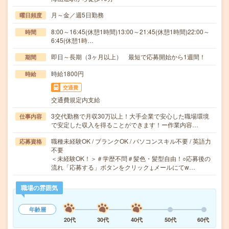
月～金／週5日勤務
曜日頻度
8:00～16:45(休憩1時間)13:00～21:45(休憩1時間)22:00～
時間
6:45(休憩1時…
即日～長期（3ヶ月以上） 最短で応募開始から1週間！
期間
時給1800円
時給
交通費
交通費規定内支給
3交代勤務で月収30万以上！大手企業で安心した職場環境
仕事内容
で安定した収入を得ることができます！ー作業内容…
職種未経験OK / ブランクOK / パソコンスキル不要 / 英語力
応募資格
不要
＜未経験OK！＞＃学歴不問＃髪色・髪型自由！○応募後の
流れ「応募する」ボタンをクリック↓メールにてw…
職場の雰囲気
年齢層
20代
30代
40代
50代
60代