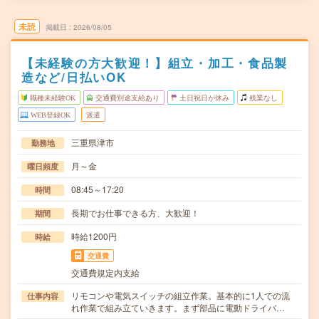
未読
掲載日
2026/08/05
【未経験の方大歓迎！】組立・加工・食品製
造など/日払いOK
職種未経験OK
交通費別途支給あり
土日祝日が休み
残業なし
WEB登録OK
派遣
三重県津市
勤務地
月～金
曜日頻度
08:45～17:20
時間
長期でお仕事できる方、大歓迎！
期間
時給1200円
時給
交通費
交通費規定内支給
リモコンや電気スイッチの組立作業。基本的に1人での流
仕事内容
れ作業で組み立ていきます。まず部品に電動ドライバ…