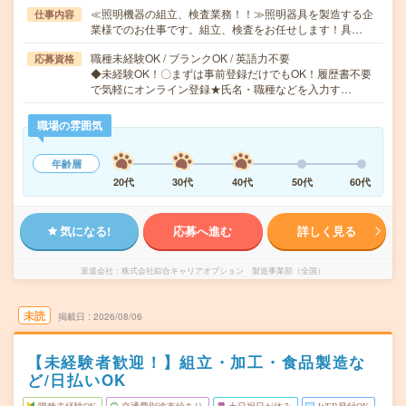
≪照明機器の組立、検査業務！！≫照明器具を製造する企
仕事内容
業様でのお仕事です。組立、検査をお任せします！具…
職種未経験OK / ブランクOK / 英語力不要
応募資格
◆未経験OK！〇まずは事前登録だけでもOK！履歴書不要
で気軽にオンライン登録★氏名・職種などを入力す…
職場の雰囲気
年齢層
20代
30代
40代
50代
60代
気になる!
応募へ進む
詳しく見る
派遣会社
株式会社綜合キャリアオプション 製造事業部（全国）
未読
掲載日
2026/08/06
【未経験者歓迎！】組立・加工・食品製造な
ど/日払いOK