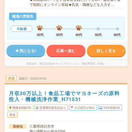
で気軽にオンライン登録★氏名・職種などを入力す…
職場の雰囲気
年齢層
20代
30代
40代
50代
60代
気になる!
応募へ進む
詳しく見る
派遣会社
株式会社綜合キャリアオプション 製造事業部（全国）
未読
掲載日
2026/08/06
月収30万以上！食品工場でマヨネーズの原料
投入・機械洗浄作業_H71531
職種未経験OK
交通費別途支給あり
土日祝日が休み
WEB登録OK
派遣
三重県四日市市
勤務地
海山道駅から徒歩10分