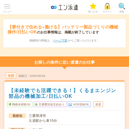
メニュー
気になる!
ログイン
検索
【寮付きで住める×働ける】バッテリー製品づくりの機械
操作/日払いOK
のお仕事情報は、掲載が終了しています
掲載時の情報は、
ページ下部
からご覧いただけます。
お探しの条件に近い派遣のお仕事
未読
掲載日
2026/08/06
【未経験でも活躍できる！】くるまエンジン
部品の機械加工/日払いOK
職種未経験OK
交通費別途支給あり
WEB登録OK
派遣
三重県津市
勤務地
久居駅から車10分