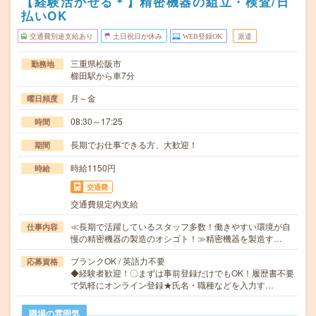
【経験活かせる＊】精密機器の組立・検査/日
払いOK
交通費別途支給あり
土日祝日が休み
WEB登録OK
派遣
三重県松阪市
勤務地
櫛田駅から車7分
月～金
曜日頻度
08:30～17:25
時間
長期でお仕事できる方、大歓迎！
期間
時給1150円
時給
交通費
交通費規定内支給
≪長期で活躍しているスタッフ多数！働きやすい環境が自
仕事内容
慢の精密機器の製造のオシゴト！≫精密機器を製造す…
ブランクOK / 英語力不要
応募資格
◆経験者歓迎！〇まずは事前登録だけでもOK！履歴書不要
で気軽にオンライン登録★氏名・職種などを入力す…
職場の雰囲気