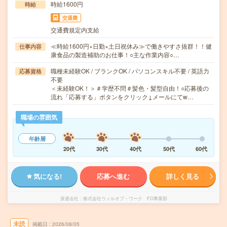
時給1600円
時給
交通費
交通費規定内支給
≪時給1600円×日勤×土日祝休み≫で働きやすさ抜群！！健
仕事内容
康食品の製造補助のお仕事！○主な作業内容○…
職種未経験OK / ブランクOK / パソコンスキル不要 / 英語力
応募資格
不要
＜未経験OK！＞＃学歴不問＃髪色・髪型自由！○応募後の
流れ「応募する」ボタンをクリック↓メールにてw…
職場の雰囲気
年齢層
20代
30代
40代
50代
60代
気になる!
応募へ進む
詳しく見る
派遣会社
株式会社ウィルオブ・ワーク FO事業部
未読
掲載日
2026/08/05