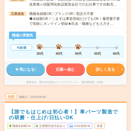
造業務≫頭髪用化粧品製造会社でのお仕事です自動充…
職種未経験OK / ブランクOK / 英語力不要
応募資格
◆未経験OK！〇まずは事前登録だけでもOK！履歴書不要
で気軽にオンライン登録★氏名・職種などを入力す…
職場の雰囲気
年齢層
20代
30代
40代
50代
60代
気になる!
応募へ進む
詳しく見る
派遣会社
株式会社綜合キャリアオプション 製造事業部（全国）
未読
掲載日
2026/08/06
【誰でもはじめは初心者！】車パーツ製造で
の研磨・仕上げ/日払いOK
職種未経験OK
交通費別途支給あり
WEB登録OK
派遣