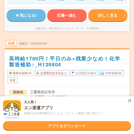
気になる!
応募へ進む
詳しく見る
派遣会社
株式会社ウィルオブ・ワーク FO事業部
未読
掲載日
2026/08/05
高時給1700円！平日のみ×残業少なめ！化学
製造補助○_H139804
職種未経験OK
交通費別途支給あり
土日祝日が休み
WEB登録OK
派遣
三重県四日市市
勤務地
小古曽駅から徒歩20分
大人気！
月～金／週5日勤務
曜日頻度
エン派遣アプリ
派遣のお仕事情報がたくさん！プッシュ通知で受け取ろう！
8:30～17:15(休憩1時間)
時間
アプリをダウンロード
即日～長期（3ヶ月以上） 最短で応募開始から1週間！
期間