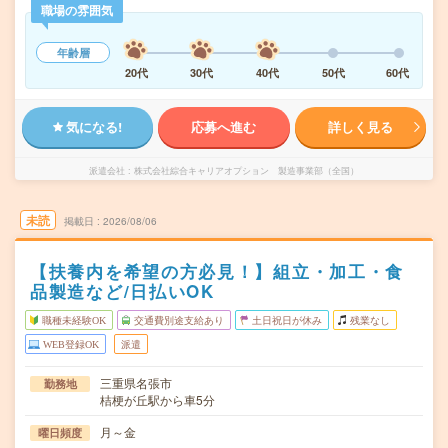
職場の雰囲気
年齢層
20代
30代
40代
50代
60代
気になる!
応募へ進む
詳しく見る
派遣会社
株式会社綜合キャリアオプション 製造事業部（全国）
未読
掲載日
2026/08/06
【扶養内を希望の方必見！】組立・加工・食
品製造など/日払いOK
職種未経験OK
交通費別途支給あり
土日祝日が休み
残業なし
WEB登録OK
派遣
三重県名張市
勤務地
桔梗が丘駅から車5分
月～金
曜日頻度