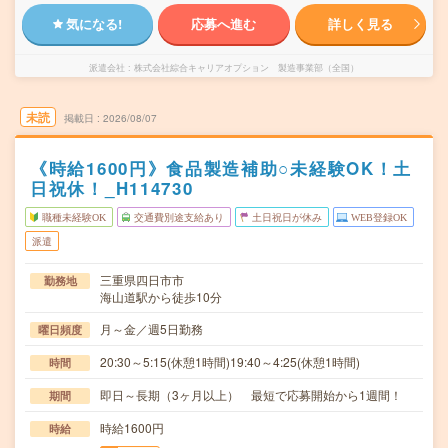
気になる!
応募へ進む
詳しく見る
派遣会社
株式会社綜合キャリアオプション 製造事業部（全国）
未読
掲載日
2026/08/07
《時給1600円》食品製造補助○未経験OK！土
日祝休！_H114730
職種未経験OK
交通費別途支給あり
土日祝日が休み
WEB登録OK
派遣
三重県四日市市
勤務地
海山道駅から徒歩10分
月～金／週5日勤務
曜日頻度
20:30～5:15(休憩1時間)19:40～4:25(休憩1時間)
時間
即日～長期（3ヶ月以上） 最短で応募開始から1週間！
期間
時給1600円
時給