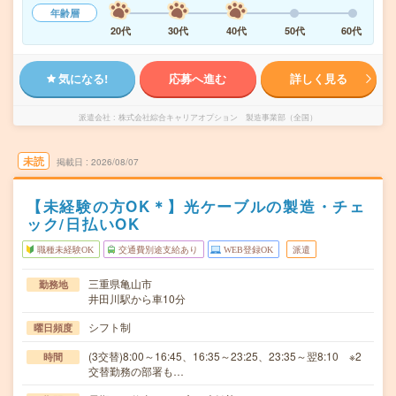
年齢層
20代
30代
40代
50代
60代
気になる!
応募へ進む
詳しく見る
派遣会社
株式会社綜合キャリアオプション 製造事業部（全国）
未読
掲載日
2026/08/07
【未経験の方OK＊】光ケーブルの製造・チェ
ック/日払いOK
職種未経験OK
交通費別途支給あり
WEB登録OK
派遣
三重県亀山市
勤務地
井田川駅から車10分
シフト制
曜日頻度
(3交替)8:00～16:45、16:35～23:25、23:35～翌8:10 ※2
時間
交替勤務の部署も…