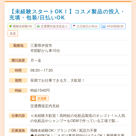
【未経験スタートOK！】コスメ製品の投入・
充填・包装/日払いOK
職種未経験OK
交通費別途支給あり
土日祝日が休み
WEB登録OK
派遣
三重県伊賀市
勤務地
市部駅から車10分
月～金
曜日頻度
08:30～17:30
時間
長期でお仕事できる方、大歓迎！
期間
時給1540円
時給
交通費
交通費規定内支給
≪未経験大歓迎！高時給の化粧品製造のオシゴト！≫人気
仕事内容
の化粧品やシャンプーをOEMで作っている工場で製…
職種未経験OK / ブランクOK / 英語力不要
応募資格
◆未経験OK！〇まずは事前登録だけでもOK！履歴書不要