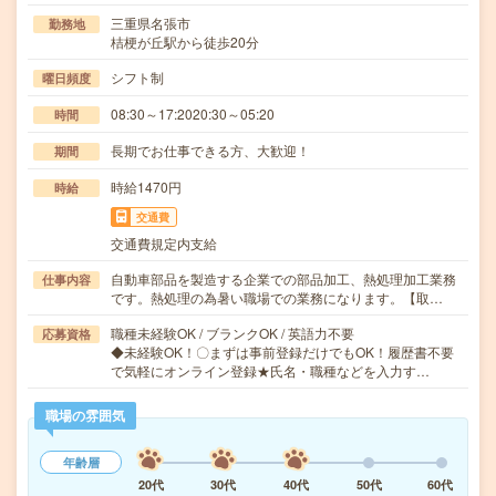
三重県名張市
勤務地
桔梗が丘駅から徒歩20分
シフト制
曜日頻度
08:30～17:2020:30～05:20
時間
長期でお仕事できる方、大歓迎！
期間
時給1470円
時給
交通費
交通費規定内支給
自動車部品を製造する企業での部品加工、熱処理加工業務
仕事内容
です。熱処理の為暑い職場での業務になります。【取…
職種未経験OK / ブランクOK / 英語力不要
応募資格
◆未経験OK！〇まずは事前登録だけでもOK！履歴書不要
で気軽にオンライン登録★氏名・職種などを入力す…
職場の雰囲気
年齢層
20代
30代
40代
50代
60代