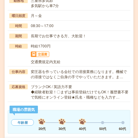
三重県多気郡
勤務地
多気駅から車7分
月～金
曜日頻度
08:30～17:00
時間
長期でお仕事できる方、大歓迎！
期間
時給1700円
時給
交通費
交通費規定内支給
変圧器を作っている会社での溶接業務になります。機械で
仕事内容
の溶接ではなくご自身の手でやっていただきます。ま…
ブランクOK / 英語力不要
応募資格
◆経験者歓迎！〇まずは事前登録だけでもOK！履歴書不要
で気軽にオンライン登録★氏名・職種などを入力す…
職場の雰囲気
年齢層
20代
30代
40代
50代
60代