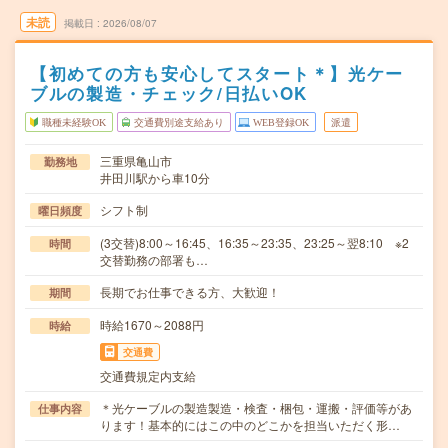
未読
掲載日
2026/08/07
【初めての方も安心してスタート＊】光ケー
ブルの製造・チェック/日払いOK
職種未経験OK
交通費別途支給あり
WEB登録OK
派遣
三重県亀山市
勤務地
井田川駅から車10分
シフト制
曜日頻度
(3交替)8:00～16:45、16:35～23:35、23:25～翌8:10 ※2
時間
交替勤務の部署も…
長期でお仕事できる方、大歓迎！
期間
時給1670～2088円
時給
交通費
交通費規定内支給
＊光ケーブルの製造製造・検査・梱包・運搬・評価等があ
仕事内容
ります！基本的にはこの中のどこかを担当いただく形…