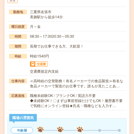
派遣
三重県名張市
勤務地
美旗駅から徒歩14分
月～金
曜日頻度
08:30～17:3020:30～05:30
時間
長期でお仕事できる方、大歓迎！
期間
時給1540円
時給
交通費
交通費規定内支給
≪高時給の交替勤務！有名メーカーでの食品製造≫有名な
仕事内容
食品メーカーで製造のお仕事です。誰もが見たことあ…
職種未経験OK / ブランクOK / 英語力不要
応募資格
◆未経験OK！〇まずは事前登録だけでもOK！履歴書不要
で気軽にオンライン登録★氏名・職種などを入力す…
職場の雰囲気
年齢層