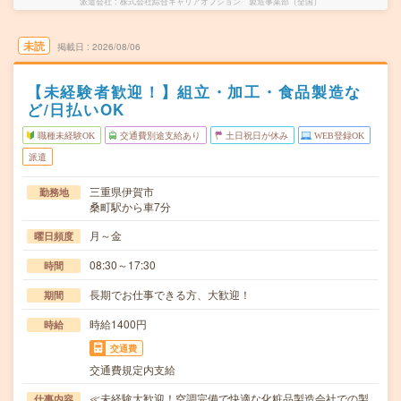
派遣会社
株式会社綜合キャリアオプション 製造事業部（全国）
未読
掲載日
2026/08/06
【未経験者歓迎！】組立・加工・食品製造な
ど/日払いOK
職種未経験OK
交通費別途支給あり
土日祝日が休み
WEB登録OK
派遣
三重県伊賀市
勤務地
桑町駅から車7分
月～金
曜日頻度
08:30～17:30
時間
長期でお仕事できる方、大歓迎！
期間
時給1400円
時給
交通費
交通費規定内支給
≪未経験大歓迎！空調完備で快適な化粧品製造会社での製
仕事内容