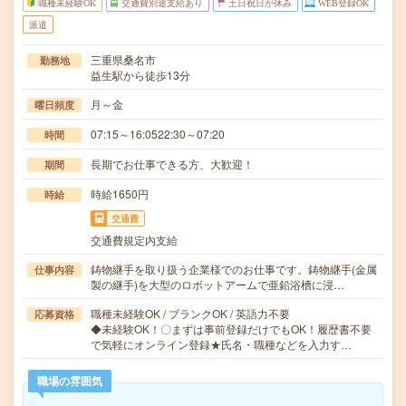
職種未経験OK
交通費別途支給あり
土日祝日が休み
WEB登録OK
派遣
三重県桑名市
勤務地
益生駅から徒歩13分
月～金
曜日頻度
07:15～16:0522:30～07:20
時間
長期でお仕事できる方、大歓迎！
期間
時給1650円
時給
交通費
交通費規定内支給
鋳物継手を取り扱う企業様でのお仕事です。鋳物継手(金属
仕事内容
製の継手)を大型のロボットアームで亜鉛浴槽に浸…
職種未経験OK / ブランクOK / 英語力不要
応募資格
◆未経験OK！〇まずは事前登録だけでもOK！履歴書不要
で気軽にオンライン登録★氏名・職種などを入力す…
職場の雰囲気