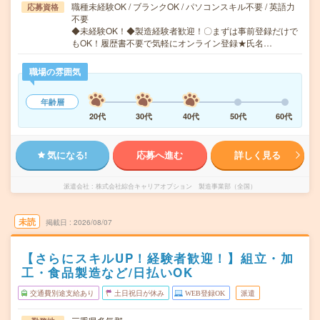
職種未経験OK / ブランクOK / パソコンスキル不要 / 英語力
応募資格
不要
◆未経験OK！◆製造経験者歓迎！〇まずは事前登録だけで
もOK！履歴書不要で気軽にオンライン登録★氏名…
職場の雰囲気
年齢層
20代
30代
40代
50代
60代
気になる!
応募へ進む
詳しく見る
派遣会社
株式会社綜合キャリアオプション 製造事業部（全国）
未読
掲載日
2026/08/07
【さらにスキルUP！経験者歓迎！】組立・加
工・食品製造など/日払いOK
交通費別途支給あり
土日祝日が休み
WEB登録OK
派遣