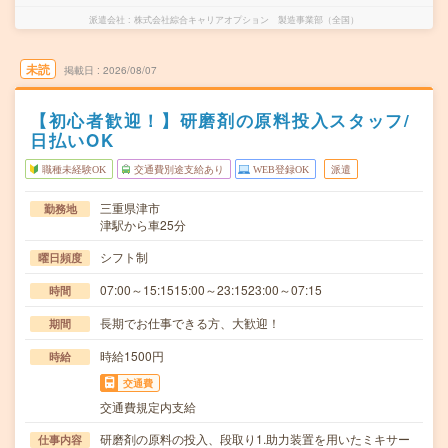
派遣会社
株式会社綜合キャリアオプション 製造事業部（全国）
未読
掲載日
2026/08/07
【初心者歓迎！】研磨剤の原料投入スタッフ/
日払いOK
職種未経験OK
交通費別途支給あり
WEB登録OK
派遣
三重県津市
勤務地
津駅から車25分
シフト制
曜日頻度
07:00～15:1515:00～23:1523:00～07:15
時間
長期でお仕事できる方、大歓迎！
期間
時給1500円
時給
交通費
交通費規定内支給
研磨剤の原料の投入、段取り1.助力装置を用いたミキサー
仕事内容