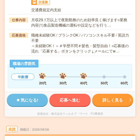
交通費
交通費規定内支給
月収29.1万以上で夜勤勤務のため効率良く稼げます○業務
仕事内容
内容(1)食品製造機械の運転や設定などを行う…
職種未経験OK / ブランクOK / パソコンスキル不要 / 英語力
応募資格
不要
＜未経験OK！＞＃学歴不問＃髪色・髪型自由！○応募後の
流れ「応募する」ボタンをクリック↓メールにてw…
職場の雰囲気
年齢層
20代
30代
40代
50代
60代
気になる!
応募へ進む
詳しく見る
派遣会社
株式会社ウィルオブ・ワーク FO事業部
未読
掲載日
2026/08/06