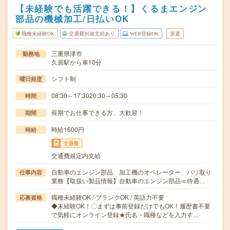
【未経験でも活躍できる！】くるまエンジン
部品の機械加工/日払いOK
職種未経験OK
交通費別途支給あり
WEB登録OK
派遣
三重県津市
勤務地
久居駅から車10分
シフト制
曜日頻度
08:30～17:3020:30～05:30
時間
長期でお仕事できる方、大歓迎！
期間
時給1600円
時給
交通費
交通費規定内支給
自動車のエンジン部品、加工機のオペレーター、バリ取り
仕事内容
業務【取扱い製品情報】自動車のエンジン部品≪待遇…
職種未経験OK / ブランクOK / 英語力不要
応募資格
◆未経験OK！〇まずは事前登録だけでもOK！履歴書不要
で気軽にオンライン登録★氏名・職種などを入力す…