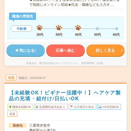
で気軽にオンライン登録★氏名・職種などを入力す…
職場の雰囲気
年齢層
20代
30代
40代
50代
60代
気になる!
応募へ進む
詳しく見る
派遣会社
株式会社綜合キャリアオプション 製造事業部（全国）
未読
掲載日
2026/08/07
【未経験OK！ビギナー活躍中！】ヘアケア製
品の充填・組付け/日払いOK
職種未経験OK
交通費別途支給あり
土日祝日が休み
WEB登録OK
派遣
三重県伊賀市
勤務地
桑町駅から車7分