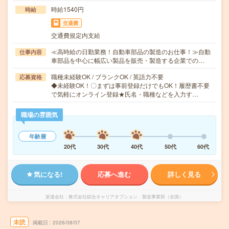
時給1540円
時給
交通費
交通費規定内支給
≪高時給の日勤業務！自動車部品の製造のお仕事！≫自動
仕事内容
車部品を中心に幅広い製品を販売・製造する企業での…
職種未経験OK / ブランクOK / 英語力不要
応募資格
◆未経験OK！〇まずは事前登録だけでもOK！履歴書不要
で気軽にオンライン登録★氏名・職種などを入力す…
職場の雰囲気
年齢層
20代
30代
40代
50代
60代
気になる!
応募へ進む
詳しく見る
派遣会社
株式会社綜合キャリアオプション 製造事業部（全国）
未読
掲載日
2026/08/07