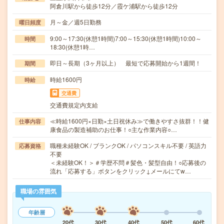
阿倉川駅から徒歩12分／霞ケ浦駅から徒歩12分
月～金／週5日勤務
曜日頻度
9:00～17:30(休憩1時間)7:00～15:30(休憩1時間)10:00～
時間
18:30(休憩1時…
即日～長期（3ヶ月以上） 最短で応募開始から1週間！
期間
時給1600円
時給
交通費
交通費規定内支給
≪時給1600円×日勤×土日祝休み≫で働きやすさ抜群！！健
仕事内容
康食品の製造補助のお仕事！○主な作業内容○…
職種未経験OK / ブランクOK / パソコンスキル不要 / 英語力
応募資格
不要
＜未経験OK！＞＃学歴不問＃髪色・髪型自由！○応募後の
流れ「応募する」ボタンをクリック↓メールにてw…
職場の雰囲気
年齢層
20代
30代
40代
50代
60代