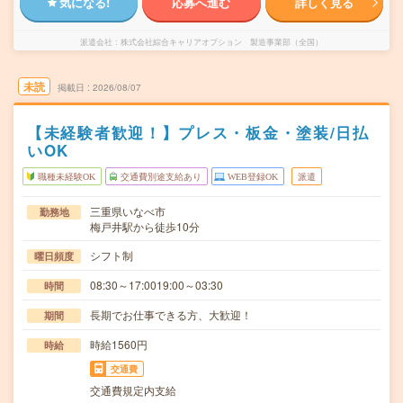
気になる!
応募へ進む
詳しく見る
派遣会社
株式会社綜合キャリアオプション 製造事業部（全国）
未読
掲載日
2026/08/07
【未経験者歓迎！】プレス・板金・塗装/日払
いOK
職種未経験OK
交通費別途支給あり
WEB登録OK
派遣
三重県いなべ市
勤務地
梅戸井駅から徒歩10分
シフト制
曜日頻度
08:30～17:0019:00～03:30
時間
長期でお仕事できる方、大歓迎！
期間
時給1560円
時給
交通費
交通費規定内支給