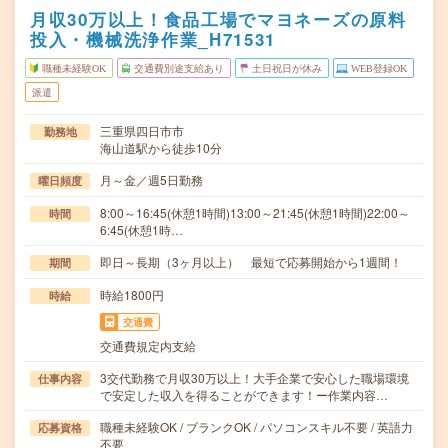
月収30万以上！食品工場でマヨネーズの原料
投入・機械洗浄作業_H71531
職種未経験OK
交通費別途支給あり
土日祝日が休み
WEB登録OK
派遣
三重県四日市市
勤務地
海山道駅から徒歩10分
月～金／週5日勤務
曜日頻度
8:00～16:45(休憩1時間)13:00～21:45(休憩1時間)22:00～
時間
6:45(休憩1時…
即日～長期（3ヶ月以上） 最短で応募開始から1週間！
期間
時給1800円
時給
交通費
交通費規定内支給
3交代勤務で月収30万以上！大手企業で安心した職場環境
仕事内容
で安定した収入を得ることができます！ー作業内容…
職種未経験OK / ブランクOK / パソコンスキル不要 / 英語力
応募資格
不要