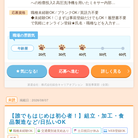
への粉塵投入2.高圧洗浄機を用いたミキサー内部…
職種未経験OK / ブランクOK / 英語力不要
応募資格
◆未経験OK！〇まずは事前登録だけでもOK！履歴書不要
で気軽にオンライン登録★氏名・職種などを入力す…
職場の雰囲気
年齢層
20代
30代
40代
50代
60代
気になる!
応募へ進む
詳しく見る
派遣会社
株式会社綜合キャリアオプション 製造事業部（全国）
未読
掲載日
2026/08/07
【誰でもはじめは初心者！】組立・加工・食
品製造など/日払いOK
職種未経験OK
交通費別途支給あり
土日祝日が休み
WEB登録OK