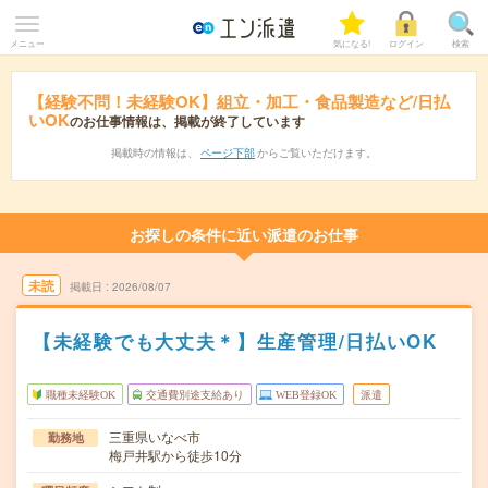
メニュー
気になる!
ログイン
検索
【経験不問！未経験OK】組立・加工・食品製造など/日払
いOK
のお仕事情報は、掲載が終了しています
掲載時の情報は、
ページ下部
からご覧いただけます。
お探しの条件に近い派遣のお仕事
未読
掲載日
2026/08/07
【未経験でも大丈夫＊】生産管理/日払いOK
職種未経験OK
交通費別途支給あり
WEB登録OK
派遣
三重県いなべ市
勤務地
梅戸井駅から徒歩10分