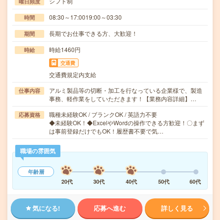
シフト制
曜日頻度
08:30～17:0019:00～03:30
時間
長期でお仕事できる方、大歓迎！
期間
時給1460円
時給
交通費
交通費規定内支給
アルミ製品等の切断・加工を行なっている企業様で、製造
仕事内容
事務、軽作業をしていただきます！【業務内容詳細】…
職種未経験OK / ブランクOK / 英語力不要
応募資格
◆未経験OK！◆ExcelやWordの操作できる方歓迎！〇まず
は事前登録だけでもOK！履歴書不要で気…
職場の雰囲気
年齢層
20代
30代
40代
50代
60代
気になる!
応募へ進む
詳しく見る