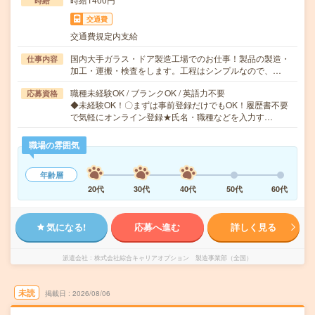
時給
交通費
交通費規定内支給
国内大手ガラス・ドア製造工場でのお仕事！製品の製造・
仕事内容
加工・運搬・検査をします。工程はシンプルなので、…
職種未経験OK / ブランクOK / 英語力不要
応募資格
◆未経験OK！〇まずは事前登録だけでもOK！履歴書不要
で気軽にオンライン登録★氏名・職種などを入力す…
職場の雰囲気
年齢層
20代
30代
40代
50代
60代
気になる!
応募へ進む
詳しく見る
派遣会社
株式会社綜合キャリアオプション 製造事業部（全国）
未読
掲載日
2026/08/06