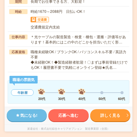
長期でお仕事できる方、大歓迎！
期間
時給1670～2088円 日払いOK！
時給
交通費
交通費規定内支給
＊光ケーブルの製造製造・検査・梱包・運搬・評価等があ
仕事内容
ります！基本的にはこの中のどこかを担当いただく形…
職種未経験OK / ブランクOK / パソコンスキル不要 / 英語力
応募資格
不要
◆未経験OK！◆製造経験者歓迎！〇まずは事前登録だけで
もOK！履歴書不要で気軽にオンライン登録★氏名…
職場の雰囲気
年齢層
20代
30代
40代
50代
60代
気になる!
応募へ進む
詳しく見る
派遣会社
株式会社綜合キャリアオプション 製造事業部（全国）