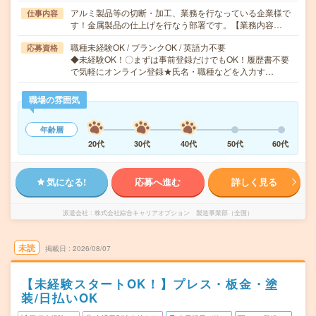
アルミ製品等の切断・加工、業務を行なっている企業様で
仕事内容
す！金属製品の仕上げを行なう部署です。【業務内容…
職種未経験OK / ブランクOK / 英語力不要
応募資格
◆未経験OK！〇まずは事前登録だけでもOK！履歴書不要
で気軽にオンライン登録★氏名・職種などを入力す…
職場の雰囲気
年齢層
20代
30代
40代
50代
60代
気になる!
応募へ進む
詳しく見る
派遣会社
株式会社綜合キャリアオプション 製造事業部（全国）
未読
掲載日
2026/08/07
【未経験スタートOK！】プレス・板金・塗
装/日払いOK