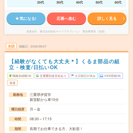
20代
30代
40代
50代
60代
気になる!
応募へ進む
詳しく見る
派遣会社
株式会社綜合キャリアオプション 製造事業部（全国）
未読
掲載日
2026/08/07
【経験がなくても大丈夫＊】くるま部品の組
立・検査/日払いOK
職種未経験OK
交通費別途支給あり
土日祝日が休み
WEB登録OK
派遣
三重県伊賀市
勤務地
新堂駅から車10分
月～金
曜日頻度
08:30～17:15
時間
長期でお仕事できる方、大歓迎！
期間