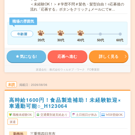
＜未経験OK！＞＃学歴不問＃髪色・髪型自由！○応募後の
流れ「応募する」ボタンをクリック↓メールにてw…
職場の雰囲気
年齢層
20代
30代
40代
50代
60代
気になる!
応募へ進む
詳しく見る
派遣会社
株式会社ウィルオブ・ワーク FO事業部
未読
掲載日
2026/08/06
高時給1600円！食品製造補助！未経験歓迎×
車通勤可能○_H123064
職種未経験OK
交通費別途支給あり
土日祝日が休み
WEB登録OK
派遣
三重県四日市市
勤務地