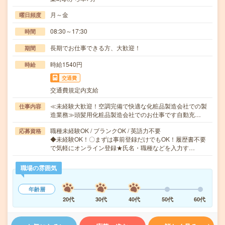
月～金
曜日頻度
08:30～17:30
時間
長期でお仕事できる方、大歓迎！
期間
時給1540円
時給
交通費
交通費規定内支給
≪未経験大歓迎！空調完備で快適な化粧品製造会社での製
仕事内容
造業務≫頭髪用化粧品製造会社でのお仕事です自動充…
職種未経験OK / ブランクOK / 英語力不要
応募資格
◆未経験OK！〇まずは事前登録だけでもOK！履歴書不要
で気軽にオンライン登録★氏名・職種などを入力す…
職場の雰囲気
年齢層
20代
30代
40代
50代
60代