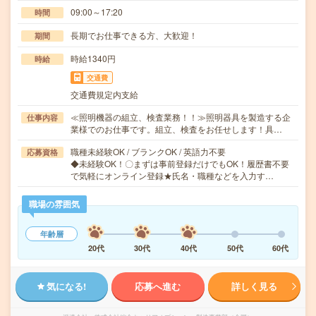
09:00～17:20
時間
長期でお仕事できる方、大歓迎！
期間
時給1340円
時給
交通費
交通費規定内支給
≪照明機器の組立、検査業務！！≫照明器具を製造する企
仕事内容
業様でのお仕事です。組立、検査をお任せします！具…
職種未経験OK / ブランクOK / 英語力不要
応募資格
◆未経験OK！〇まずは事前登録だけでもOK！履歴書不要
で気軽にオンライン登録★氏名・職種などを入力す…
職場の雰囲気
年齢層
20代
30代
40代
50代
60代
気になる!
応募へ進む
詳しく見る