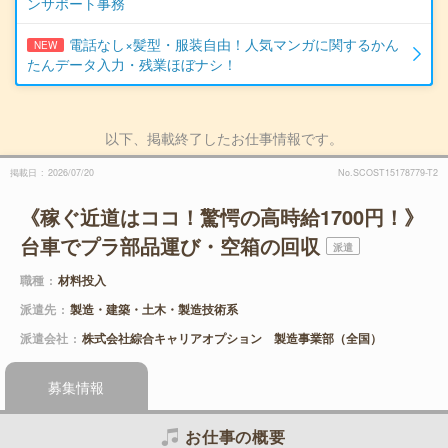
ンサポート事務
電話なし×髪型・服装自由！人気マンガに関するかん
NEW
たんデータ入力・残業ほぼナシ！
以下、掲載終了したお仕事情報です。
掲載日
2026/07/20
No.SCOST15178779-T2
《稼ぐ近道はココ！驚愕の高時給1700円！》
台車でプラ部品運び・空箱の回収
派遣
職種
材料投入
派遣先
製造・建築・土木・製造技術系
派遣会社
株式会社綜合キャリアオプション 製造事業部（全国）
募集情報
お仕事の概要