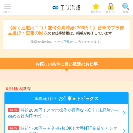
メニュー
気になる!
ログイン
検索
《稼ぐ近道はココ！驚愕の高時給1700円！》台車でプラ部
品運び・空箱の回収
のお仕事情報は、掲載が終了しています
掲載時の情報は、
ページ下部
からご覧いただけます。
お探しの条件に近い派遣のお仕事
8月6日(木)
新着!
お仕事
★
トピックス
事務局注目の
時給2000円！スマホ操作が得意ならOK！未経験から
NEW
始める社内ITサポート
時給1700円～＋交×時短OK！大手NTT企業でカンタ
NEW