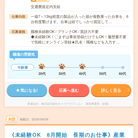
交通費規定内支給
一箱7～13kg程度の製品が入った箱が複数乗った台車を、6
仕事内容
台程度繋げます。台車は紐でしっかり固定して…
職種未経験OK / ブランクOK / 英語力不要
応募資格
◆未経験OK！〇まずは事前登録だけでもOK！履歴書不要
で気軽にオンライン登録★氏名・職種などを入力す…
職場の雰囲気
年齢層
20代
30代
40代
50代
60代
気になる!
応募へ進む
詳しく見る
派遣会社
株式会社綜合キャリアオプション 製造事業部（全国）
未読
掲載日
2026/08/09
《未経験OK 8月開始 長期のお仕事》産業