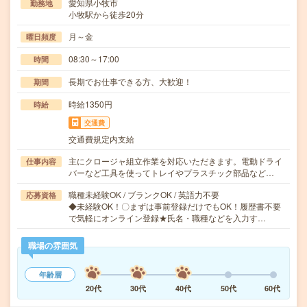
愛知県小牧市
勤務地
小牧駅から徒歩20分
月～金
曜日頻度
08:30～17:00
時間
長期でお仕事できる方、大歓迎！
期間
時給1350円
時給
交通費
交通費規定内支給
主にクロージャ組立作業を対応いただきます。電動ドライ
仕事内容
バーなど工具を使ってトレイやプラスチック部品など…
職種未経験OK / ブランクOK / 英語力不要
応募資格
◆未経験OK！〇まずは事前登録だけでもOK！履歴書不要
で気軽にオンライン登録★氏名・職種などを入力す…
職場の雰囲気
年齢層
20代
30代
40代
50代
60代