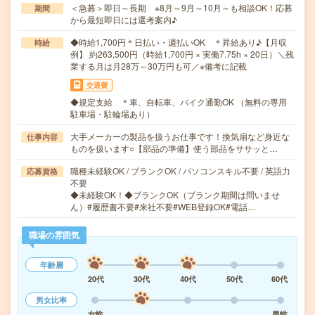
＜急募＞即日～長期 ※8月～9月～10月～も相談OK！応募
期間
から最短即日には選考案内♪
◆時給1,700円＊日払い・週払いOK ＊昇給あり♪【月収
時給
例】 約263,500円（時給1,700円 × 実働7.75h × 20日）＼残
業する月は月28万～30万円も可／※備考に記載
交通費
◆規定支給 ＊車、自転車、バイク通勤OK （無料の専用
駐車場・駐輪場あり）
大手メーカーの製品を扱うお仕事です！換気扇など身近な
仕事内容
ものを扱います○【部品の準備】使う部品をササッと…
職種未経験OK / ブランクOK / パソコンスキル不要 / 英語力
応募資格
不要
◆未経験OK！◆ブランクOK（ブランク期間は問いませ
ん）#履歴書不要#来社不要#WEB登録OK#電話…
職場の雰囲気
年齢層
20代
30代
40代
50代
60代
男女比率
女性
男性