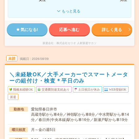
もっと見る
気になる!
応募へ進む
詳しく見る
派遣会社
株式会社セリオ 人材派遣サカソ
未読
掲載日
2026/08/09
＼未経験OK／大手メーカーでスマートメータ
ーの組付け・検査＊平日のみ
職種未経験OK
交通費別途支給あり
土日祝日が休み
WEB登録OK
派遣
愛知県春日井市
勤務地
高蔵寺駅から車4分／神領駅から車8分／中水野駅から車14
分／春日井(中央本線)駅から車16分／新瀬戸駅から車19分
月～金の週5日
曜日頻度