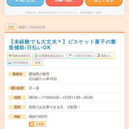
派遣会社
株式会社綜合キャリアオプション 製造事業部（全国）
未読
掲載日
2026/08/09
【未経験でも大丈夫＊】ビスケット菓子の製
造補助/日払いOK
職種未経験OK
交通費別途支給あり
土日祝日が休み
残業なし
WEB登録OK
派遣
愛知県小牧市
勤務地
石仏駅から車10分
月～金
曜日頻度
08:00～17:0004:00～13:0011:00～20:00
時間
長期でお仕事できる方、大歓迎！
期間
時給1350円
時給
交通費