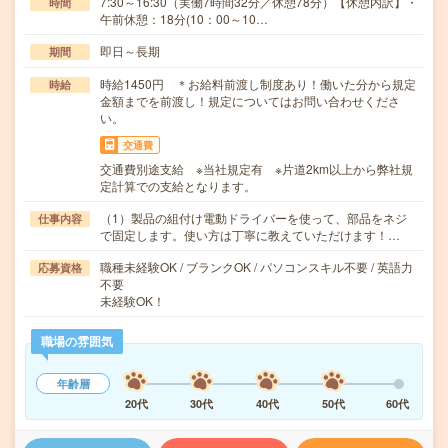
7:30～16:30（実働7時間32分／休憩78分）【休憩内訳】・
時間
午前休憩：18分(10：00～10…
即日～長期
期間
時給1450円 ＊お給料前渡し制度あり！働いた分から規定
時給
金額までを前渡し！規定についてはお問い合わせくださ
い。
交通費
交通費別途支給 ※当社規定有 ※片道2km以上から弊社規
定計算での支給となります。
（1）製品の組付け電動ドライバーを使って、部品をネジ
仕事内容
で固定します。使い方は丁寧に教えていただけます！…
職種未経験OK / ブランクOK / パソコンスキル不要 / 英語力
応募資格
不要
未経験OK！
職場の雰囲気
年齢層
20代
30代
40代
50代
60代