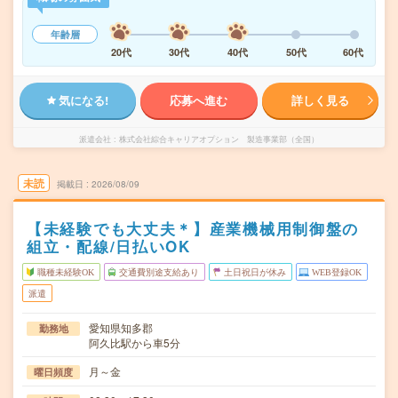
年齢層
20代
30代
40代
50代
60代
気になる!
応募へ進む
詳しく見る
派遣会社
株式会社綜合キャリアオプション 製造事業部（全国）
未読
掲載日
2026/08/09
【未経験でも大丈夫＊】産業機械用制御盤の
組立・配線/日払いOK
職種未経験OK
交通費別途支給あり
土日祝日が休み
WEB登録OK
派遣
愛知県知多郡
勤務地
阿久比駅から車5分
月～金
曜日頻度