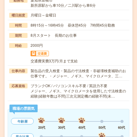
勤務地
新所原駅から車10分／二川駅から車6分
月曜日～金曜日
曜日頻度
8時15分～16時45分 昼休憩45分 7時間45分勤務
時間
8月スタート 長期のお仕事
期間
2000円
時給
交通費
交通費実費3万円/月まで支給
製缶品の受入検査・製品の寸法検査・非破壊検査補助のお
仕事内容
仕事です。・メジャー、ノギス、マイクロメータ、三…
ブランクOK / パソコンスキル不要 / 英語力不要
応募資格
メジャー、ノギス、マイクロメータを使用した寸法検査の
経験(経験年数は不問)三次元測定機の経験不問(未…
職場の雰囲気
年齢層
20代
30代
40代
50代
60代
男女比率