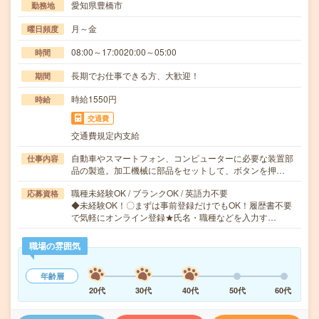
愛知県豊橋市
勤務地
月～金
曜日頻度
08:00～17:0020:00～05:00
時間
長期でお仕事できる方、大歓迎！
期間
時給1550円
時給
交通費
交通費規定内支給
自動車やスマートフォン、コンピューターに必要な装置部
仕事内容
品の製造。加工機械に部品をセットして、ボタンを押…
職種未経験OK / ブランクOK / 英語力不要
応募資格
◆未経験OK！〇まずは事前登録だけでもOK！履歴書不要
で気軽にオンライン登録★氏名・職種などを入力す…
職場の雰囲気
年齢層
20代
30代
40代
50代
60代