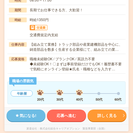
時間
長期でお仕事できる方、大歓迎！
期間
時給1350円
時給
交通費
交通費規定内支給
【組み立て業務】トラック部品や産業建機部品を中心に、
仕事内容
鋳造部品を数多く生産する企業様にて、組み立ての業…
職種未経験OK / ブランクOK / 英語力不要
応募資格
◆未経験OK！〇まずは事前登録だけでもOK！履歴書不要
で気軽にオンライン登録★氏名・職種などを入力す…
職場の雰囲気
年齢層
20代
30代
40代
50代
60代
気になる!
応募へ進む
詳しく見る
派遣会社
株式会社綜合キャリアオプション 製造事業部（全国）