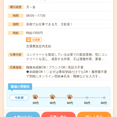
月～金
曜日頻度
08:00～17:00
時間
長期でお仕事できる方、大歓迎！
期間
時給1350円
時給
交通費
交通費規定内支給
コンクリートを製造している企業での製造業務。型にコン
仕事内容
クリートを流し、成形する作業、又は運搬作業。重量…
職種未経験OK / ブランクOK / 英語力不要
応募資格
◆未経験OK！〇まずは事前登録だけでもOK！履歴書不要
で気軽にオンライン登録★氏名・職種などを入力す…
職場の雰囲気
年齢層
20代
30代
40代
50代
60代
気になる!
応募へ進む
詳しく見る