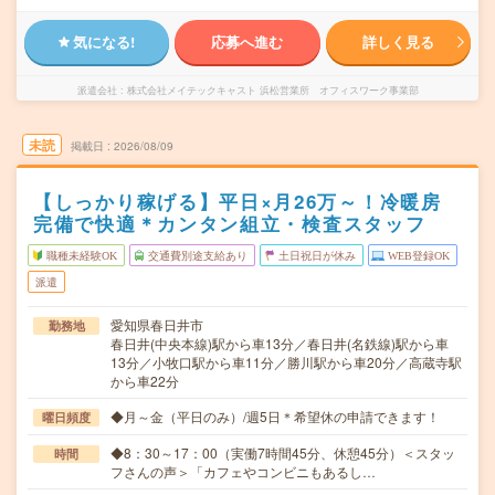
気になる!
応募へ進む
詳しく見る
派遣会社
株式会社メイテックキャスト 浜松営業所 オフィスワーク事業部
未読
掲載日
2026/08/09
【しっかり稼げる】平日×月26万～！冷暖房
完備で快適＊カンタン組立・検査スタッフ
職種未経験OK
交通費別途支給あり
土日祝日が休み
WEB登録OK
派遣
愛知県春日井市
勤務地
春日井(中央本線)駅から車13分／春日井(名鉄線)駅から車
13分／小牧口駅から車11分／勝川駅から車20分／高蔵寺駅
から車22分
◆月～金（平日のみ）/週5日＊希望休の申請できます！
曜日頻度
◆8：30～17：00（実働7時間45分、休憩45分）＜スタッ
時間
フさんの声＞「カフェやコンビニもあるし…