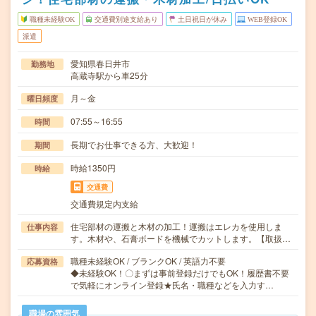
職種未経験OK
交通費別途支給あり
土日祝日が休み
WEB登録OK
派遣
愛知県春日井市
勤務地
高蔵寺駅から車25分
月～金
曜日頻度
07:55～16:55
時間
長期でお仕事できる方、大歓迎！
期間
時給1350円
時給
交通費
交通費規定内支給
住宅部材の運搬と木材の加工！運搬はエレカを使用しま
仕事内容
す。木材や、石膏ボードを機械でカットします。【取扱…
職種未経験OK / ブランクOK / 英語力不要
応募資格
◆未経験OK！〇まずは事前登録だけでもOK！履歴書不要
で気軽にオンライン登録★氏名・職種などを入力す…
職場の雰囲気