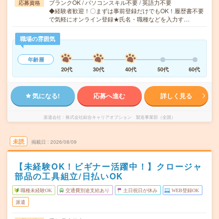
ブランクOK / パソコンスキル不要 / 英語力不要
応募資格
◆経験者歓迎！〇まずは事前登録だけでもOK！履歴書不要
で気軽にオンライン登録★氏名・職種などを入力す…
職場の雰囲気
年齢層
20代
30代
40代
50代
60代
気になる!
応募へ進む
詳しく見る
派遣会社
株式会社綜合キャリアオプション 製造事業部（全国）
未読
掲載日
2026/08/09
【未経験OK！ビギナー活躍中！】クロージャ
部品の工具組立/日払いOK
職種未経験OK
交通費別途支給あり
土日祝日が休み
WEB登録OK
派遣