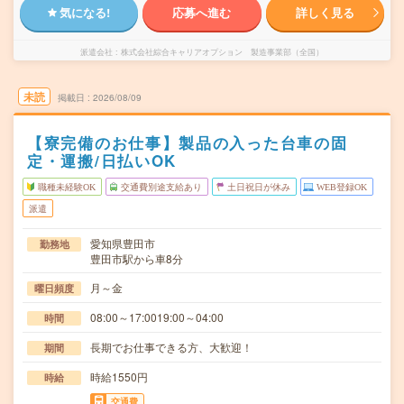
気になる!
応募へ進む
詳しく見る
派遣会社
株式会社綜合キャリアオプション 製造事業部（全国）
未読
掲載日
2026/08/09
【寮完備のお仕事】製品の入った台車の固
定・運搬/日払いOK
職種未経験OK
交通費別途支給あり
土日祝日が休み
WEB登録OK
派遣
愛知県豊田市
勤務地
豊田市駅から車8分
月～金
曜日頻度
08:00～17:0019:00～04:00
時間
長期でお仕事できる方、大歓迎！
期間
時給1550円
時給
交通費