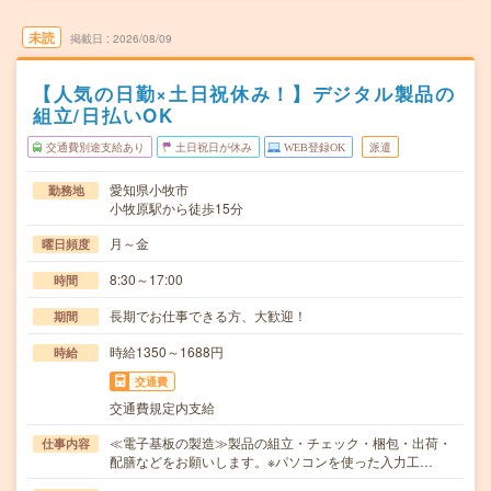
未読
掲載日
2026/08/09
【人気の日勤×土日祝休み！】デジタル製品の
組立/日払いOK
交通費別途支給あり
土日祝日が休み
WEB登録OK
派遣
愛知県小牧市
勤務地
小牧原駅から徒歩15分
月～金
曜日頻度
8:30～17:00
時間
長期でお仕事できる方、大歓迎！
期間
時給1350～1688円
時給
交通費
交通費規定内支給
≪電子基板の製造≫製品の組立・チェック・梱包・出荷・
仕事内容
配膳などをお願いします。※パソコンを使った入力工…