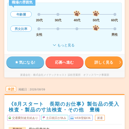
職場の雰囲気
年齢層
20代
30代
40代
50代
60代
男女比率
女性
男性
もっと見る
気になる!
応募へ進む
詳しく見る
派遣会社
株式会社メイテックキャスト 浜松営業所 オフィスワーク事業部
未読
掲載日
2026/08/09
《8月スタート 長期のお仕事》製缶品の受入
検査・製品の寸法検査・その他 豊橋
交通費別途支給あり
土日祝日が休み
WEB登録OK
派遣
愛知県豊橋市