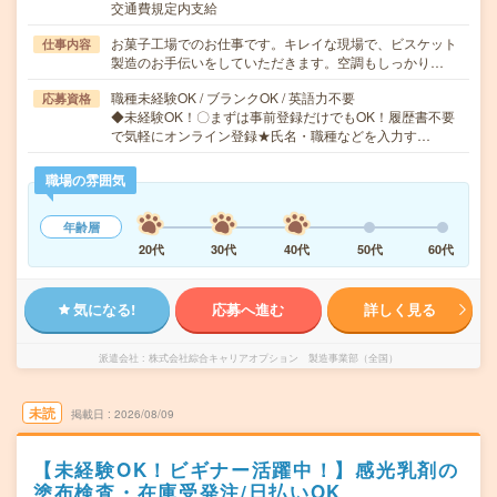
交通費規定内支給
お菓子工場でのお仕事です。キレイな現場で、ビスケット
仕事内容
製造のお手伝いをしていただきます。空調もしっかり…
職種未経験OK / ブランクOK / 英語力不要
応募資格
◆未経験OK！〇まずは事前登録だけでもOK！履歴書不要
で気軽にオンライン登録★氏名・職種などを入力す…
職場の雰囲気
年齢層
20代
30代
40代
50代
60代
気になる!
応募へ進む
詳しく見る
派遣会社
株式会社綜合キャリアオプション 製造事業部（全国）
未読
掲載日
2026/08/09
【未経験OK！ビギナー活躍中！】感光乳剤の
塗布検査・在庫受発注/日払いOK