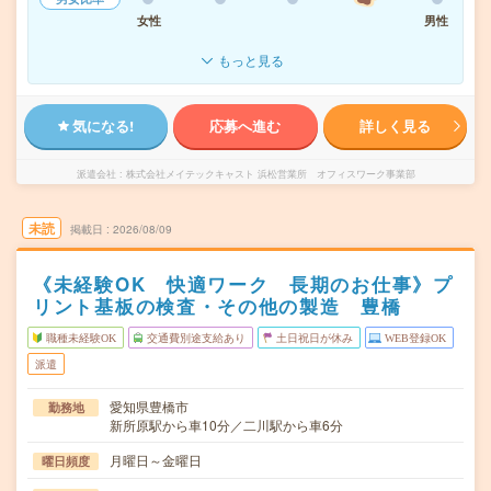
女性
男性
もっと見る
気になる!
応募へ進む
詳しく見る
派遣会社
株式会社メイテックキャスト 浜松営業所 オフィスワーク事業部
未読
掲載日
2026/08/09
《未経験OK 快適ワーク 長期のお仕事》プ
リント基板の検査・その他の製造 豊橋
職種未経験OK
交通費別途支給あり
土日祝日が休み
WEB登録OK
派遣
愛知県豊橋市
勤務地
新所原駅から車10分／二川駅から車6分
月曜日～金曜日
曜日頻度