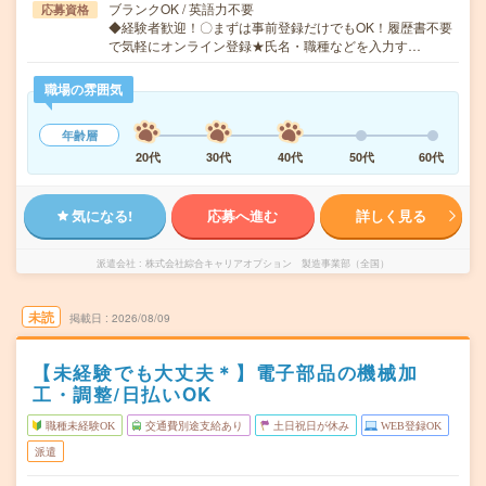
ブランクOK / 英語力不要
応募資格
◆経験者歓迎！〇まずは事前登録だけでもOK！履歴書不要
で気軽にオンライン登録★氏名・職種などを入力す…
職場の雰囲気
年齢層
20代
30代
40代
50代
60代
気になる!
応募へ進む
詳しく見る
派遣会社
株式会社綜合キャリアオプション 製造事業部（全国）
未読
掲載日
2026/08/09
【未経験でも大丈夫＊】電子部品の機械加
工・調整/日払いOK
職種未経験OK
交通費別途支給あり
土日祝日が休み
WEB登録OK
派遣