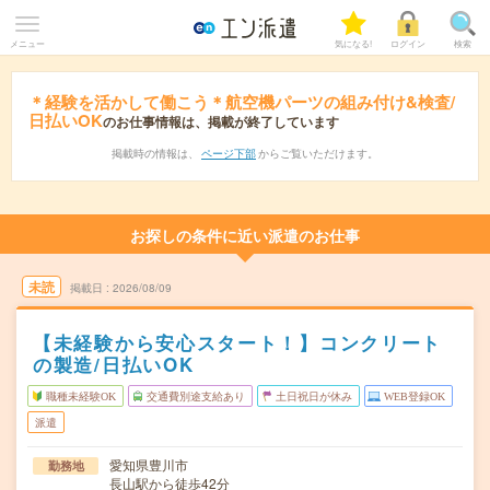
メニュー
気になる!
ログイン
検索
＊経験を活かして働こう＊航空機パーツの組み付け&検査/
日払いOK
のお仕事情報は、掲載が終了しています
掲載時の情報は、
ページ下部
からご覧いただけます。
お探しの条件に近い派遣のお仕事
未読
掲載日
2026/08/09
【未経験から安心スタート！】コンクリート
の製造/日払いOK
職種未経験OK
交通費別途支給あり
土日祝日が休み
WEB登録OK
派遣
愛知県豊川市
勤務地
長山駅から徒歩42分