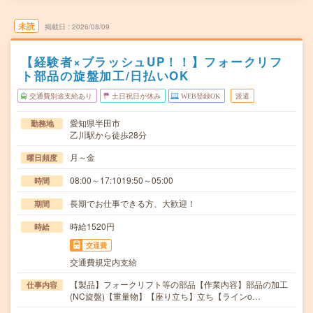
未読
掲載日
2026/08/09
【経験者×ブラッシュUP！！】フォークリフ
ト部品の旋盤加工/日払いOK
交通費別途支給あり
土日祝日が休み
WEB登録OK
派遣
愛知県半田市
勤務地
乙川駅から徒歩28分
月～金
曜日頻度
08:00～17:1019:50～05:00
時間
長期でお仕事できる方、大歓迎！
期間
時給1520円
時給
交通費
交通費規定内支給
【製品】フォークリフト等の部品【作業内容】部品の加工
仕事内容
(NC旋盤)【重量物】【座り立ち】立ち【ラインo…