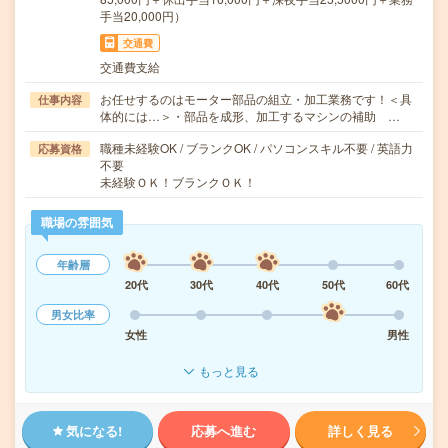
手当20,000円）
交通費
交通費支給
お任せするのはモーター部品の組立・加工業務です！＜具
仕事内容
体的には…＞・部品を成形、加工するマシンの補助 …
職種未経験OK / ブランクOK / パソコンスキル不要 / 英語力
応募資格
不要
未経験ＯＫ！ブランクＯＫ！
職場の雰囲気
年齢層
20代
30代
40代
50代
60代
男女比率
女性
男性
もっと見る
気になる!
応募へ進む
詳しく見る