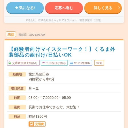
気になる!
応募へ進む
詳しく見る
派遣会社
株式会社綜合キャリアオプション 製造事業部（全国）
未読
掲載日
2026/08/09
【経験者向けマイスターワーク！】くるま外
装部品の組付け/日払いOK
交通費別途支給あり
土日祝日が休み
WEB登録OK
派遣
愛知県豊田市
勤務地
四郷駅から車2分
月～金
曜日頻度
08:00～17:0020:00～05:00
時間
長期でお仕事できる方、大歓迎！
期間
時給1350円
時給
交通費