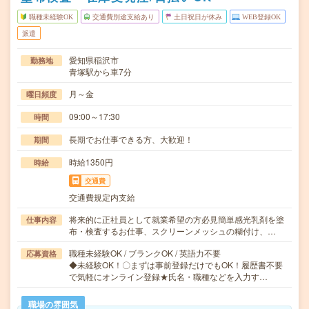
職種未経験OK
交通費別途支給あり
土日祝日が休み
WEB登録OK
派遣
愛知県稲沢市
勤務地
青塚駅から車7分
月～金
曜日頻度
09:00～17:30
時間
長期でお仕事できる方、大歓迎！
期間
時給1350円
時給
交通費
交通費規定内支給
将来的に正社員として就業希望の方必見簡単感光乳剤を塗
仕事内容
布・検査するお仕事、スクリーンメッシュの糊付け、…
職種未経験OK / ブランクOK / 英語力不要
応募資格
◆未経験OK！〇まずは事前登録だけでもOK！履歴書不要
で気軽にオンライン登録★氏名・職種などを入力す…
職場の雰囲気