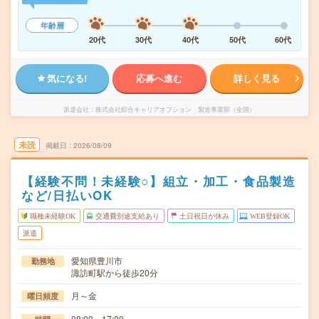
年齢層
20代
30代
40代
50代
60代
気になる!
応募へ進む
詳しく見る
派遣会社
株式会社綜合キャリアオプション 製造事業部（全国）
未読
掲載日
2026/08/09
【経験不問！未経験○】組立・加工・食品製造
など/日払いOK
職種未経験OK
交通費別途支給あり
土日祝日が休み
WEB登録OK
派遣
愛知県豊川市
勤務地
諏訪町駅から徒歩20分
月～金
曜日頻度
08:00～17:00