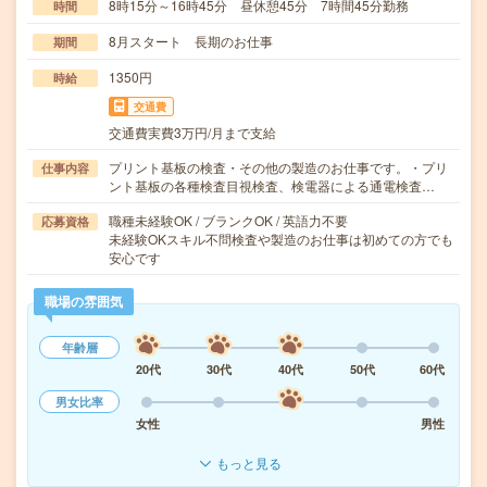
8時15分～16時45分 昼休憩45分 7時間45分勤務
時間
8月スタート 長期のお仕事
期間
1350円
時給
交通費
交通費実費3万円/月まで支給
プリント基板の検査・その他の製造のお仕事です。・プリ
仕事内容
ント基板の各種検査目視検査、検電器による通電検査…
職種未経験OK / ブランクOK / 英語力不要
応募資格
未経験OKスキル不問検査や製造のお仕事は初めての方でも
安心です
職場の雰囲気
年齢層
20代
30代
40代
50代
60代
男女比率
女性
男性
もっと見る