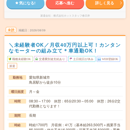
気になる!
応募へ進む
詳しく見る
派遣会社
株式会社ホットスタッフ春日井
未読
掲載日
2026/08/09
＼未経験者OK／月収40万円以上可！カンタン
なモーターの組み立て＊車通勤OK！
職種未経験OK
交通費別途支給あり
土日祝日が休み
WEB登録OK
派遣
愛知県新城市
勤務地
鳥居駅から徒歩10分
月～金
曜日頻度
08:30～17:00 休憩：65分20:30～05:00 休憩：26分2交
時間
代勤務となります！
長期
期間
時給1700円 月収例：41万（基本給263,500円＋残業手当
時給
85,000円＋休出手当16,000円＋深夜手当25,5000円＋業務