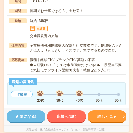
08:30～17:30
時間
長期でお仕事できる方、大歓迎！
期間
時給1350円
時給
交通費
交通費規定内支給
産業用機械用制御盤の配線と組立業務です。制御盤の大き
仕事内容
さは人よりも大きいサイズです。立ててあるので自動…
職種未経験OK / ブランクOK / 英語力不要
応募資格
◆未経験OK！〇まずは事前登録だけでもOK！履歴書不要
で気軽にオンライン登録★氏名・職種などを入力す…
職場の雰囲気
年齢層
20代
30代
40代
50代
60代
気になる!
応募へ進む
詳しく見る
派遣会社
株式会社綜合キャリアオプション 製造事業部（全国）