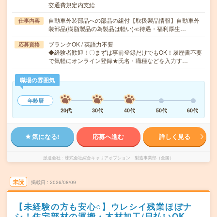
交通費規定内支給
自動車外装部品への部品の組付【取扱製品情報】自動車外
仕事内容
装部品(樹脂製品の為製品は軽い)≪待遇・福利厚生…
ブランクOK / 英語力不要
応募資格
◆経験者歓迎！〇まずは事前登録だけでもOK！履歴書不要
で気軽にオンライン登録★氏名・職種などを入力す…
職場の雰囲気
年齢層
20代
30代
40代
50代
60代
気になる!
応募へ進む
詳しく見る
派遣会社
株式会社綜合キャリアオプション 製造事業部（全国）
未読
掲載日
2026/08/09
【未経験の方も安心○】ウレシイ残業ほぼナ
シ！住宅部材の運搬・木材加工/日払いOK