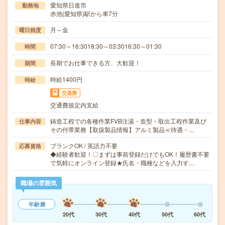
愛知県日進市
勤務地
赤池(愛知県)駅から車7分
月～金
曜日頻度
07:30～16:3018:30～03:3016:30～01:30
時間
長期でお仕事できる方、大歓迎！
期間
時給1400円
時給
交通費
交通費規定内支給
鋳造工程での各種作業FVB注湯・造型・取出工程作業及び
仕事内容
その付帯業務【取扱製品情報】アルミ製品≪待遇・…
ブランクOK / 英語力不要
応募資格
◆経験者歓迎！〇まずは事前登録だけでもOK！履歴書不要
で気軽にオンライン登録★氏名・職種などを入力す…
職場の雰囲気
年齢層
20代
30代
40代
50代
60代