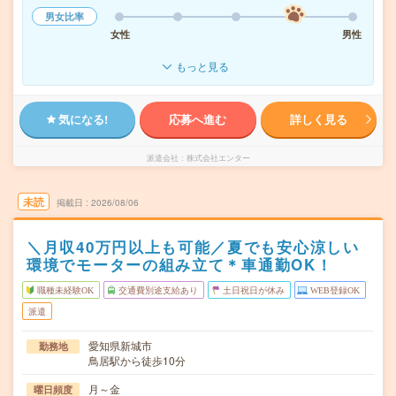
男女比率
女性
男性
もっと見る
気になる!
応募へ進む
詳しく見る
派遣会社
株式会社エンター
未読
掲載日
2026/08/06
＼月収40万円以上も可能／夏でも安心涼しい
環境でモーターの組み立て＊車通勤OK！
職種未経験OK
交通費別途支給あり
土日祝日が休み
WEB登録OK
派遣
愛知県新城市
勤務地
鳥居駅から徒歩10分
月～金
曜日頻度