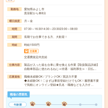
愛知県みよし市
勤務地
黒笹駅から車8分
月～金
曜日頻度
07:30～16:3014:30～23:3023:00～08:00
時間
長期でお仕事できる方、大歓迎！
期間
時給1500円
時給
交通費
交通費規定内支給
製品が入った箱を台車に乗せ換える作業【取扱製品詳細】
仕事内容
自動車部品に使われるねじ≪待遇・福利厚生≫・日払…
職種未経験OK / ブランクOK / 英語力不要
応募資格
◆未経験OK！〇まずは事前登録だけでもOK！履歴書不要
で気軽にオンライン登録★氏名・職種などを入力す…
職場の雰囲気
年齢層