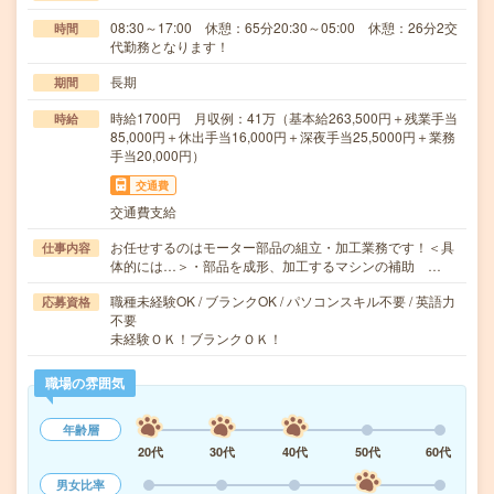
08:30～17:00 休憩：65分20:30～05:00 休憩：26分2交
時間
代勤務となります！
長期
期間
時給1700円 月収例：41万（基本給263,500円＋残業手当
時給
85,000円＋休出手当16,000円＋深夜手当25,5000円＋業務
手当20,000円）
交通費
交通費支給
お任せするのはモーター部品の組立・加工業務です！＜具
仕事内容
体的には…＞・部品を成形、加工するマシンの補助 …
職種未経験OK / ブランクOK / パソコンスキル不要 / 英語力
応募資格
不要
未経験ＯＫ！ブランクＯＫ！
職場の雰囲気
年齢層
20代
30代
40代
50代
60代
男女比率