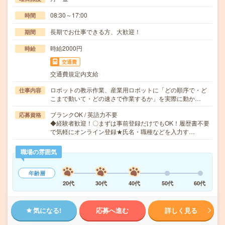
08:30～17:00
時間
長期でお仕事できる方、大歓迎！
期間
時給2000円
時給
交通費
交通費規定内支給
ロボットの教示作業、産業用ロボットに「どの順序で・ど
仕事内容
こまで動いて・どの速さで作業するか」を実際に動か…
ブランクOK / 英語力不要
応募資格
◆経験者歓迎！〇まずは事前登録だけでもOK！履歴書不要
で気軽にオンライン登録★氏名・職種などを入力す…
職場の雰囲気
年齢層
20代
30代
40代
50代
60代
気になる!
応募へ進む
詳しく見る