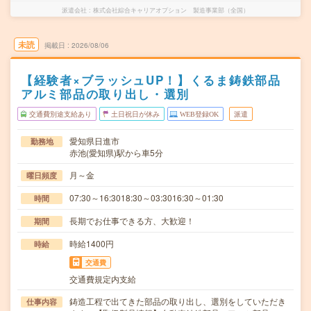
派遣会社
株式会社綜合キャリアオプション 製造事業部（全国）
未読
掲載日
2026/08/06
【経験者×ブラッシュUP！】くるま鋳鉄部品
アルミ部品の取り出し・選別
交通費別途支給あり
土日祝日が休み
WEB登録OK
派遣
愛知県日進市
勤務地
赤池(愛知県)駅から車5分
月～金
曜日頻度
07:30～16:3018:30～03:3016:30～01:30
時間
長期でお仕事できる方、大歓迎！
期間
時給1400円
時給
交通費
交通費規定内支給
鋳造工程で出てきた部品の取り出し、選別をしていただき
仕事内容