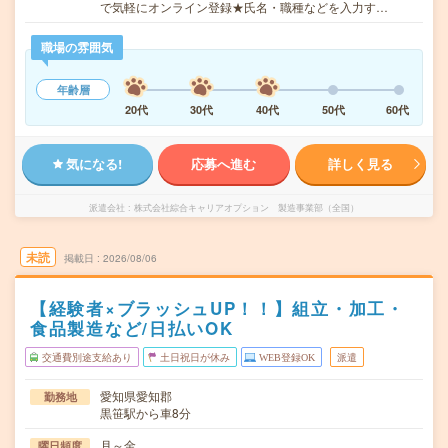
で気軽にオンライン登録★氏名・職種などを入力す…
職場の雰囲気
年齢層
20代
30代
40代
50代
60代
気になる!
応募へ進む
詳しく見る
派遣会社
株式会社綜合キャリアオプション 製造事業部（全国）
未読
掲載日
2026/08/06
【経験者×ブラッシュUP！！】組立・加工・
食品製造など/日払いOK
交通費別途支給あり
土日祝日が休み
WEB登録OK
派遣
愛知県愛知郡
勤務地
黒笹駅から車8分
月～金
曜日頻度