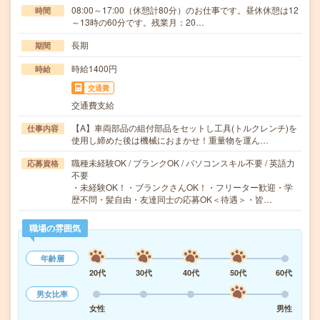
08:00～17:00（休憩計80分）のお仕事です。昼休休憩は12
時間
～13時の60分です。残業月：20…
長期
期間
時給1400円
時給
交通費
交通費支給
【A】車両部品の組付部品をセットし工具(トルクレンチ)を
仕事内容
使用し締めた後は機械におまかせ！重量物を運ん…
職種未経験OK / ブランクOK / パソコンスキル不要 / 英語力
応募資格
不要
・未経験OK！・ブランクさんOK！・フリーター歓迎・学
歴不問・髪自由・友達同士の応募OK＜待遇＞・皆…
職場の雰囲気
年齢層
20代
30代
40代
50代
60代
男女比率
女性
男性