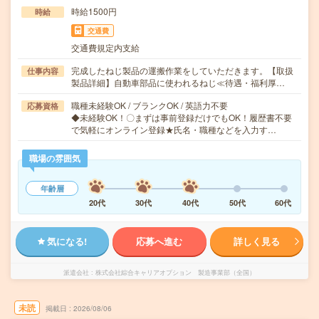
時給1500円
時給
交通費
交通費規定内支給
完成したねじ製品の運搬作業をしていただきます。【取扱
仕事内容
製品詳細】自動車部品に使われるねじ≪待遇・福利厚…
職種未経験OK / ブランクOK / 英語力不要
応募資格
◆未経験OK！〇まずは事前登録だけでもOK！履歴書不要
で気軽にオンライン登録★氏名・職種などを入力す…
職場の雰囲気
年齢層
20代
30代
40代
50代
60代
気になる!
応募へ進む
詳しく見る
派遣会社
株式会社綜合キャリアオプション 製造事業部（全国）
未読
掲載日
2026/08/06