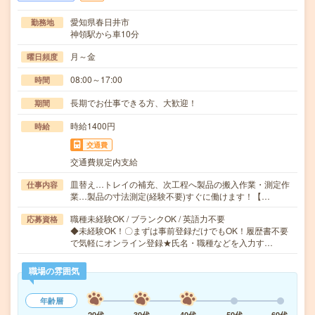
愛知県春日井市
勤務地
神領駅から車10分
月～金
曜日頻度
08:00～17:00
時間
長期でお仕事できる方、大歓迎！
期間
時給1400円
時給
交通費
交通費規定内支給
皿替え…トレイの補充、次工程へ製品の搬入作業・測定作
仕事内容
業…製品の寸法測定(経験不要)すぐに働けます！【…
職種未経験OK / ブランクOK / 英語力不要
応募資格
◆未経験OK！〇まずは事前登録だけでもOK！履歴書不要
で気軽にオンライン登録★氏名・職種などを入力す…
職場の雰囲気
年齢層
20代
30代
40代
50代
60代