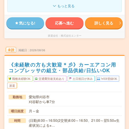
もっと見る
気になる!
応募へ進む
詳しく見る
派遣会社
株式会社エンター
未読
掲載日
2026/08/06
《未経験の方も大歓迎＊彡》カーエアコン用
コンプレッサの組立・部品供給/日払いOK
職種未経験OK
交通費別途支給あり
土日祝日が休み
WEB登録OK
派遣
愛知県刈谷市
勤務地
刈谷駅から車7分
月～金
曜日頻度
(日勤)8:00～16:50(2交替)8:00～16:50、21:00～翌5:50※生
時間
産状況による※…