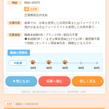
時給1400円
時給
交通費
交通費規定内支給
倉庫での、台車を使用した出荷作業またはフォークリフト
仕事内容
免許がある方はフォークリフトを使用した出荷作業で…
職種未経験OK / ブランクOK / 英語力不要
応募資格
◆未経験OK！〇まずは事前登録だけでもOK！履歴書不要
で気軽にオンライン登録★氏名・職種などを入力す…
職場の雰囲気
年齢層
20代
30代
40代
50代
60代
気になる!
応募へ進む
詳しく見る
派遣会社
株式会社綜合キャリアオプション 製造事業部（全国）
未読
掲載日
2026/08/06