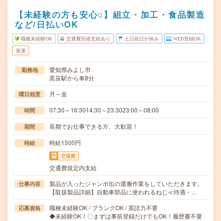
【未経験の方も安心○】組立・加工・食品製造
など/日払いOK
職種未経験OK
交通費別途支給あり
土日祝日が休み
WEB登録OK
派遣
愛知県みよし市
勤務地
黒笹駅から車8分
月～金
曜日頻度
07:30～16:3014:30～23:3023:00～08:00
時間
長期でお仕事できる方、大歓迎！
期間
時給1500円
時給
交通費
交通費規定内支給
製品が入ったジャンボ缶の運搬作業をしていただきます。
仕事内容
【取扱製品詳細】自動車部品に使われるねじ≪待遇・…
職種未経験OK / ブランクOK / 英語力不要
応募資格
◆未経験OK！〇まずは事前登録だけでもOK！履歴書不要