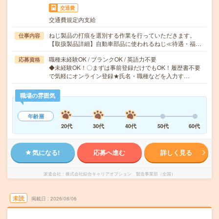
交通費
交通費規定内支給
ねじ製品の打痕を選別する作業を行っていただきます。
仕事内容
【取扱製品詳細】自動車部品に使われるねじ≪待遇・福…
職種未経験OK / ブランクOK / 英語力不要
応募資格
◆未経験OK！〇まずは事前登録だけでもOK！履歴書不要
で気軽にオンライン登録★氏名・職種などを入力す…
職場の雰囲気
年齢層
20代
30代
40代
50代
60代
気になる!
応募へ進む
詳しく見る
派遣会社
株式会社綜合キャリアオプション 製造事業部（全国）
未読
掲載日
2026/08/06