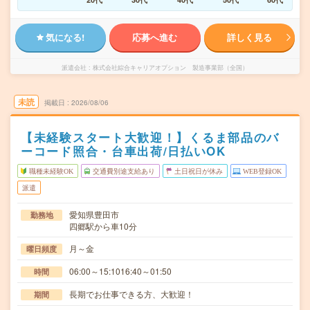
気になる!
応募へ進む
詳しく見る
派遣会社
株式会社綜合キャリアオプション 製造事業部（全国）
未読
掲載日
2026/08/06
【未経験スタート大歓迎！】くるま部品のバ
ーコード照合・台車出荷/日払いOK
職種未経験OK
交通費別途支給あり
土日祝日が休み
WEB登録OK
派遣
愛知県豊田市
勤務地
四郷駅から車10分
月～金
曜日頻度
06:00～15:1016:40～01:50
時間
長期でお仕事できる方、大歓迎！
期間