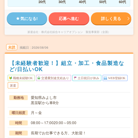
20代
30代
40代
50代
60代
気になる!
応募へ進む
詳しく見る
派遣会社
株式会社綜合キャリアオプション 製造事業部（全国）
未読
掲載日
2026/08/06
【未経験者歓迎！】組立・加工・食品製造な
ど/日払いOK
職種未経験OK
交通費別途支給あり
土日祝日が休み
WEB登録OK
派遣
愛知県みよし市
勤務地
黒笹駅から車8分
月～金
曜日頻度
08:00～17:0020:00～05:00
時間
長期でお仕事できる方、大歓迎！
期間