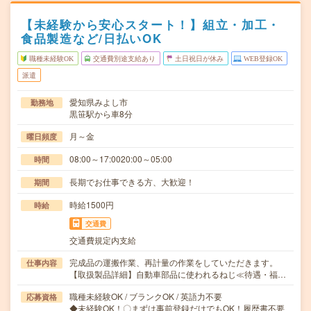
【未経験から安心スタート！】組立・加工・
食品製造など/日払いOK
職種未経験OK
交通費別途支給あり
土日祝日が休み
WEB登録OK
派遣
愛知県みよし市
勤務地
黒笹駅から車8分
月～金
曜日頻度
08:00～17:0020:00～05:00
時間
長期でお仕事できる方、大歓迎！
期間
時給1500円
時給
交通費
交通費規定内支給
完成品の運搬作業、再計量の作業をしていただきます。
仕事内容
【取扱製品詳細】自動車部品に使われるねじ≪待遇・福…
職種未経験OK / ブランクOK / 英語力不要
応募資格
◆未経験OK！〇まずは事前登録だけでもOK！履歴書不要