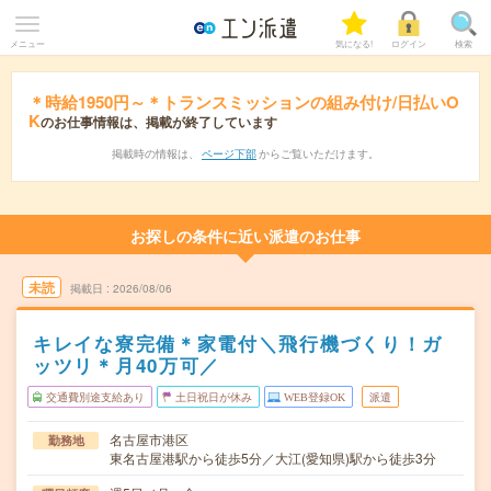
メニュー
気になる!
ログイン
検索
＊時給1950円～＊トランスミッションの組み付け/日払いO
K
のお仕事情報は、掲載が終了しています
掲載時の情報は、
ページ下部
からご覧いただけます。
お探しの条件に近い派遣のお仕事
未読
掲載日
2026/08/06
キレイな寮完備＊家電付＼飛行機づくり！ガ
ッツリ＊月40万可／
交通費別途支給あり
土日祝日が休み
WEB登録OK
派遣
名古屋市港区
勤務地
東名古屋港駅から徒歩5分／大江(愛知県)駅から徒歩3分