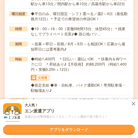
駅から車13分／間内駅から車10分／高蔵寺駅から車22分
◆平日のみ、曜日固定・シフト選べる／週2～4日（最低勤
曜日頻度
務月12日）＊予定での希望休の申請OK！
◆10：00～16：00（実働5時間15分、休憩45分）＊残業
時間
なしでプライベート充実♪◆ 居心地バツ…
＜急募＞即日～長期／8月～9月～も相談OK！応募から最
期間
短即日には選考案内♪
◆時給1,400円 ＊日払い・週払いOK ＊扶養内＆Wワー
時給
クに◎ ＊昇給あり♪【月収例】 約88,200円 （時給1,400
円 × 実働5.25h × 12日）
交通費
◆規定支給 ◆車・自転車、バイク通勤OK！専用駐車場・
駐輪場あり♪
【モクモク・シンプル作業】空調機器や換気扇の組立など!
仕事内容
大人気！
コツコツ進めるシンプル作業なので集中できますよ…
エン派遣アプリ
職種未経験OK / ブランクOK / パソコンスキル不要 / 英語力
応募資格
派遣のお仕事情報がたくさん！プッシュ通知で受け取ろう！
不要
◆未経験OK！＊弊社からも初めてさんが多数活躍してくれ
アプリをダウンロード
ています！◆ブランクOK（ブランク期間は問いま…