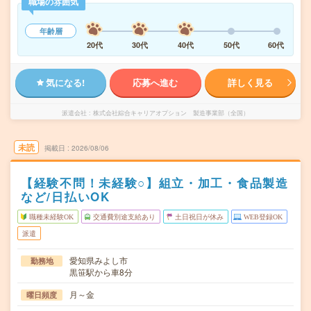
職場の雰囲気
年齢層
20代
30代
40代
50代
60代
気になる!
応募へ進む
詳しく見る
派遣会社
株式会社綜合キャリアオプション 製造事業部（全国）
未読
掲載日
2026/08/06
【経験不問！未経験○】組立・加工・食品製造
など/日払いOK
職種未経験OK
交通費別途支給あり
土日祝日が休み
WEB登録OK
派遣
愛知県みよし市
勤務地
黒笹駅から車8分
月～金
曜日頻度