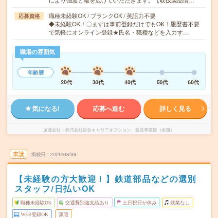
職種未経験OK / ブランクOK / 英語力不要
応募資格
◆未経験OK！〇まずは事前登録だけでもOK！履歴書不要
で気軽にオンライン登録★氏名・職種などを入力す…
職場の雰囲気
年齢層
20代
30代
40代
50代
60代
気になる!
応募へ進む
詳しく見る
派遣会社
株式会社綜合キャリアオプション 製造事業部（全国）
未読
掲載日
2026/08/06
【未経験の方大歓迎！】鉄道部品などの選別
スタッフ/日払いOK
職種未経験OK
交通費別途支給あり
土日祝日が休み
残業なし
WEB登録OK
派遣