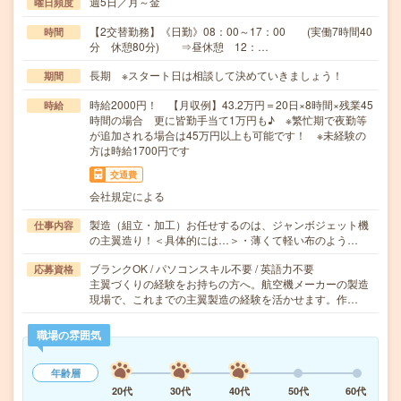
週5日／月～金
曜日頻度
【2交替勤務】《日勤》08：00～17：00 (実働7時間40
時間
分 休憩80分) ⇒昼休憩 12：…
長期 ※スタート日は相談して決めていきましょう！
期間
時給2000円！ 【月収例】43.2万円＝20日×8時間×残業45
時給
時間の場合 更に皆勤手当て1万円も♪ ※繁忙期で夜勤等
が追加される場合は45万円以上も可能です！ ※未経験の
方は時給1700円です
交通費
会社規定による
製造（組立・加工）お任せするのは、ジャンボジェット機
仕事内容
の主翼造り！＜具体的には…＞・薄くて軽い布のよう…
ブランクOK / パソコンスキル不要 / 英語力不要
応募資格
主翼づくりの経験をお持ちの方へ。航空機メーカーの製造
現場で、これまでの主翼製造の経験を活かせます。作…
職場の雰囲気
年齢層
20代
30代
40代
50代
60代