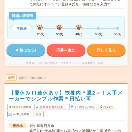
で気軽にオンライン登録★氏名・職種などを入力す…
職場の雰囲気
年齢層
20代
30代
40代
50代
60代
気になる!
応募へ進む
詳しく見る
派遣会社
株式会社綜合キャリアオプション 製造事業部（全国）
未読
掲載日
2026/08/06
【夏休み11連休あり】扶養内＊週2～！大手メ
ーカーでシンプル作業＊日払い可
職種未経験OK
交通費別途支給あり
土日祝日が休み
残業なし
WEB登録OK
派遣
愛知県春日井市
勤務地
春日井(中央本線)駅から車13分／神領駅から車16分／小牧