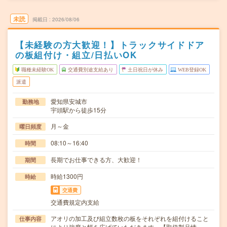
未読
掲載日
2026/08/06
【未経験の方大歓迎！】トラックサイドドア
の板組付け・組立/日払いOK
職種未経験OK
交通費別途支給あり
土日祝日が休み
WEB登録OK
派遣
愛知県安城市
勤務地
宇頭駅から徒歩15分
月～金
曜日頻度
08:10～16:40
時間
長期でお仕事できる方、大歓迎！
期間
時給1300円
時給
交通費
交通費規定内支給
アオリの加工及び組立数枚の板をそれぞれを組付けること
仕事内容
により強度と幅を広げていただきます。【取扱製品情…