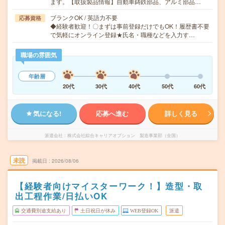
ます。【取扱製品情報】自動車鋳鉄部品、アルミ部品…
ブランクOK / 英語力不要
応募資格
◆経験者歓迎！〇まずは事前登録だけでもOK！履歴書不要
で気軽にオンライン登録★氏名・職種などを入力す…
職場の雰囲気
年齢層
20代
30代
40代
50代
60代
気になる!
応募へ進む
詳しく見る
派遣会社
株式会社綜合キャリアオプション 製造事業部（全国）
未読
掲載日
2026/08/06
【経験者向けマイスターワーク！】造型・取
出工程作業/日払いOK
交通費別途支給あり
土日祝日が休み
WEB登録OK
派遣