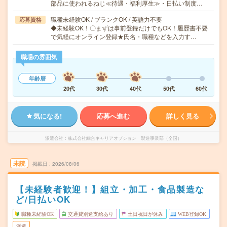
部品に使われるねじ≪待遇・福利厚生≫・日払い制度…
職種未経験OK / ブランクOK / 英語力不要
応募資格
◆未経験OK！〇まずは事前登録だけでもOK！履歴書不要
で気軽にオンライン登録★氏名・職種などを入力す…
職場の雰囲気
年齢層
20代
30代
40代
50代
60代
気になる!
応募へ進む
詳しく見る
派遣会社
株式会社綜合キャリアオプション 製造事業部（全国）
未読
掲載日
2026/08/06
【未経験者歓迎！】組立・加工・食品製造な
ど/日払いOK
職種未経験OK
交通費別途支給あり
土日祝日が休み
WEB登録OK
派遣