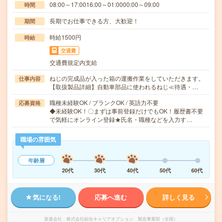
08:00～17:0016:00～01:0000:00～09:00
時間
長期でお仕事できる方、大歓迎！
期間
時給1500円
時給
交通費
交通費規定内支給
ねじの完成品が入った箱の運搬作業をしていただきます。
仕事内容
【取扱製品詳細】自動車部品に使われるねじ≪待遇・…
職種未経験OK / ブランクOK / 英語力不要
応募資格
◆未経験OK！〇まずは事前登録だけでもOK！履歴書不要
で気軽にオンライン登録★氏名・職種などを入力す…
職場の雰囲気
年齢層
20代
30代
40代
50代
60代
気になる!
応募へ進む
詳しく見る
派遣会社
株式会社綜合キャリアオプション 製造事業部（全国）