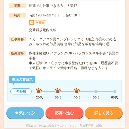
長期でお仕事できる方、大歓迎！
期間
時給1900～2375円 日払いOK！
時給
交通費
交通費規定内支給
＊カーエアコン用コンプレッサづくり組立:部品のはめ込
仕事内容
み・ネジ締め部品供給:台車に部品を載せ各場所に運…
職種未経験OK / ブランクOK / パソコンスキル不要 / 英語力
応募資格
不要
◆未経験OK！〇まずは事前登録だけでもOK！履歴書不要
で気軽にオンライン登録★氏名・職種などを入力す…
職場の雰囲気
年齢層
20代
30代
40代
50代
60代
気になる!
応募へ進む
詳しく見る
派遣会社
株式会社綜合キャリアオプション 製造事業部（全国）