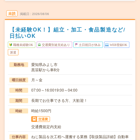
未読
掲載日
2026/08/06
【未経験OK！】組立・加工・食品製造など/
日払いOK
職種未経験OK
交通費別途支給あり
土日祝日が休み
WEB登録OK
派遣
愛知県みよし市
勤務地
黒笹駅から車8分
月～金
曜日頻度
07:00～16:0019:00～04:00
時間
長期でお仕事できる方、大歓迎！
期間
時給1500円
時給
交通費
交通費規定内支給
ねじ製品を次工程へ運搬する業務【取扱製品詳細】自動車
仕事内容