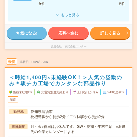
女性
男性
もっと見る
気になる!
応募へ進む
詳しく見る
派遣会社
株式会社エンター
未読
掲載日
2026/08/06
＜時給1,400円×未経験OK！＞人気の昼勤の
み＊駅チカ工場でカンタンな部品作り
職種未経験OK
交通費別途支給あり
土日祝日が休み
WEB登録OK
派遣
愛知県清須市
勤務地
枇杷島駅から徒歩2分／二ツ杁駅から徒歩2分
月～金※祝日はお休みです。GW・夏期・年末年始 ※派遣
曜日頻度
先の企業カレンダーによる