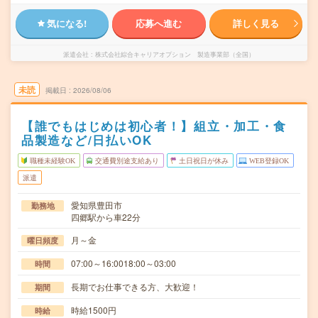
気になる!
応募へ進む
詳しく見る
派遣会社
株式会社綜合キャリアオプション 製造事業部（全国）
未読
掲載日
2026/08/06
【誰でもはじめは初心者！】組立・加工・食
品製造など/日払いOK
職種未経験OK
交通費別途支給あり
土日祝日が休み
WEB登録OK
派遣
愛知県豊田市
勤務地
四郷駅から車22分
月～金
曜日頻度
07:00～16:0018:00～03:00
時間
長期でお仕事できる方、大歓迎！
期間
時給1500円
時給