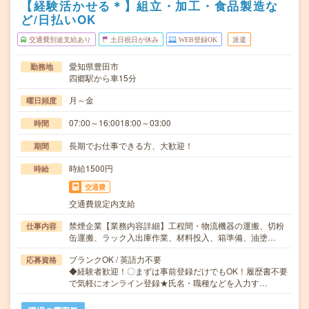
【経験活かせる＊】組立・加工・食品製造な
ど/日払いOK
交通費別途支給あり
土日祝日が休み
WEB登録OK
派遣
愛知県豊田市
勤務地
四郷駅から車15分
月～金
曜日頻度
07:00～16:0018:00～03:00
時間
長期でお仕事できる方、大歓迎！
期間
時給1500円
時給
交通費
交通費規定内支給
禁煙企業【業務内容詳細】工程間・物流機器の運搬、切粉
仕事内容
缶運搬、ラック入出庫作業、材料投入、箱準備、油塗…
ブランクOK / 英語力不要
応募資格
◆経験者歓迎！〇まずは事前登録だけでもOK！履歴書不要
で気軽にオンライン登録★氏名・職種などを入力す…