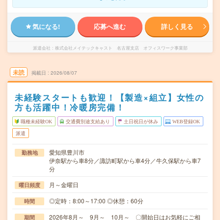
気になる!
応募へ進む
詳しく見る
派遣会社
株式会社メイテックキャスト 名古屋支店 オフィスワーク事業部
未読
掲載日
2026/08/07
未経験スタートも歓迎！【製造×組立】女性の
方も活躍中！冷暖房完備！
職種未経験OK
交通費別途支給あり
土日祝日が休み
WEB登録OK
派遣
愛知県豊川市
勤務地
伊奈駅から車8分／諏訪町駅から車4分／牛久保駅から車7
分
月～金曜日
曜日頻度
◎定時：8:00～17:00 ◎休憩：60分
時間
2026年8月～ 9月～ 10月～ 〇開始日はお気軽にご相
期間