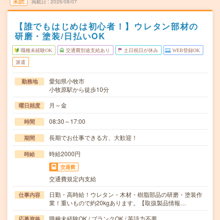
未読
掲載日
2026/08/07
【誰でもはじめは初心者！】ウレタン部材の
研磨・塗装/日払いOK
職種未経験OK
交通費別途支給あり
土日祝日が休み
WEB登録OK
派遣
愛知県小牧市
勤務地
小牧原駅から徒歩10分
月～金
曜日頻度
08:30～17:00
時間
長期でお仕事できる方、大歓迎！
期間
時給2000円
時給
交通費
交通費規定内支給
日勤・高時給！ウレタン・木材・樹脂部品の研磨・塗装作
仕事内容
業！重いもので約20kgあります。【取扱製品情報…
職種未経験OK / ブランクOK / 英語力不要
応募資格