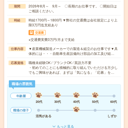
2026年8月～ 9月～ 〇長期のお仕事です。 〇開始日は
期間
ご相談ください。
時給1700円～1800円 ▼弊社の交通費は会社規定により上
時給
限3万円迄支給あり
交通費
※交通費実費3万円/月まで支給
▼産業機械製造メーカーでの製造＆組立のお仕事です▼具
仕事内容
体的には・・・自動車生産設備向け部品の加工及び組…
職種未経験OK / ブランクOK / 英語力不要
応募資格
・初めてのことにも積極的に取り組んでいただける方少し
でもご興味があれば、まずは「気になる」「応募」を…
職場の雰囲気
年齢層
20代
30代
40代
50代
60代
職場の様子
活気がある
しずか
もっと見る