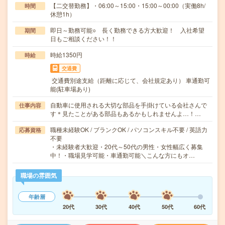
【二交替勤務】・06:00～15:00・15:00～00:00（実働8h/
時間
休憩1h）
即日～勤務可能○ 長く勤務できる方大歓迎！ 入社希望
期間
日もご相談ください！！
時給1350円
時給
交通費
交通費別途支給（距離に応じて、会社規定あり） 車通勤可
能(駐車場あり)
自動車に使用される大切な部品を手掛けている会社さんで
仕事内容
す＊見たことがある部品もあるかもしれませんよ…！…
職種未経験OK / ブランクOK / パソコンスキル不要 / 英語力
応募資格
不要
・未経験者大歓迎・20代～50代の男性・女性幅広く募集
中！・職場見学可能・車通勤可能＼こんな方にもオ…
職場の雰囲気
年齢層
20代
30代
40代
50代
60代