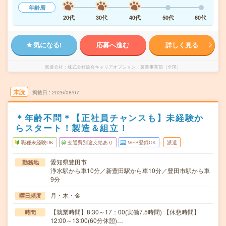
年齢層
20代
30代
40代
50代
60代
気になる!
応募へ進む
詳しく見る
派遣会社
株式会社綜合キャリアオプション 製造事業部（全国）
未読
掲載日
2026/08/07
＊年齢不問＊【正社員チャンスも】未経験か
らスタート！製造＆組立！
職種未経験OK
交通費別途支給あり
WEB登録OK
派遣
愛知県豊田市
勤務地
浄水駅から車10分／新豊田駅から車10分／豊田市駅から車
9分
月・木・金
曜日頻度
【就業時間】8:30～17：00(実働7.5時間) 【休憩時間】
時間
12:00～13:00(60分休憩)…