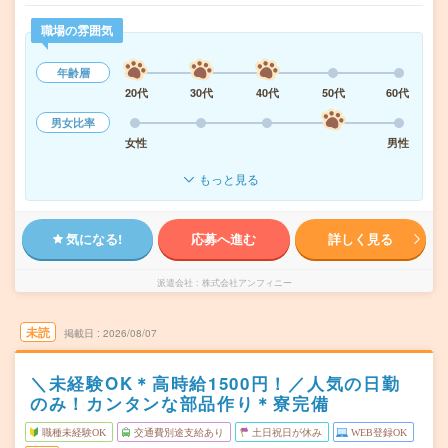
職場の雰囲気
年齢層
20代
30代
40代
50代
60代
男女比率
女性
男性
もっと見る
気になる!
応募へ進む
詳しく見る
派遣会社
株式会社アンフィニー
未読
掲載日
2026/08/07
＼未経験OK＊高時給1500円！／人気の日勤
のみ！カンタンな部品作り＊寮完備
職種未経験OK
交通費別途支給あり
土日祝日が休み
WEB登録OK