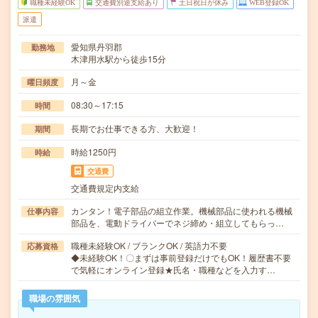
職種未経験OK
交通費別途支給あり
土日祝日が休み
WEB登録OK
派遣
愛知県丹羽郡
勤務地
木津用水駅から徒歩15分
月～金
曜日頻度
08:30～17:15
時間
長期でお仕事できる方、大歓迎！
期間
時給1250円
時給
交通費
交通費規定内支給
カンタン！電子部品の組立作業。機械部品に使われる機械
仕事内容
部品を、電動ドライバーでネジ締め・組立してもらっ…
職種未経験OK / ブランクOK / 英語力不要
応募資格
◆未経験OK！〇まずは事前登録だけでもOK！履歴書不要
で気軽にオンライン登録★氏名・職種などを入力す…
職場の雰囲気