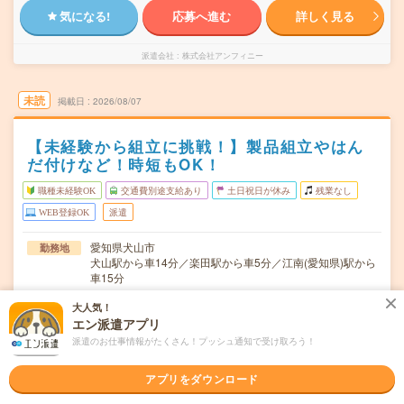
気になる!
応募へ進む
詳しく見る
派遣会社
株式会社アンフィニー
未読
掲載日
2026/08/07
【未経験から組立に挑戦！】製品組立やはん
だ付けなど！時短もOK！
職種未経験OK
交通費別途支給あり
土日祝日が休み
残業なし
WEB登録OK
派遣
愛知県犬山市
勤務地
犬山駅から車14分／楽田駅から車5分／江南(愛知県)駅から
車15分
月～金曜日
曜日頻度
大人気！
エン派遣アプリ
【定時】8:45～17:30【休憩】12:00～12:45 15:00～
時間
派遣のお仕事情報がたくさん！プッシュ通知で受け取ろう！
15:15 / 17:30～…
アプリをダウンロード
2026年8月～ 9月～ 10月～ 開始日はご相談ください
期間
＊まずは数カ月程度の予定（延長の可能性有）