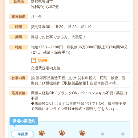
愛知県豊田市
勤務地
竹村駅から車7分
月～金
曜日頻度
(2交替)6:30～15:20、16:20～翌1:10
時間
長期でお仕事できる方、大歓迎！
期間
時給1750～2188円 月収例36万3000円以上可(7時間50分
時給
×21日+残業・深夜手当)
交通費
交通費規定内支給
(自動車部品製造工程における)材料投入、切削、検査、運
仕事内容
搬および機械操作【取扱製品情報】自動車部品≪待…
職種未経験OK / ブランクOK / パソコンスキル不要 / 英語力
応募資格
不要
◆未経験OK！〇まずは事前登録だけでもOK！履歴書不要
で気軽にオンライン登録★氏名・職種などを入力す…
職場の雰囲気
年齢層