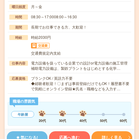
月～金
曜日頻度
08:30～17:0008:00～16:30
時間
長期でお仕事できる方、大歓迎！
期間
時給2030円
時給
交通費
交通費規定内支給
電力設備を扱っている企業での設計or電力設備の施工管理
仕事内容
補助電力設備は、製鉄プラントをはじめとする化学…
ブランクOK / 英語力不要
応募資格
◆経験者歓迎！〇まずは事前登録だけでもOK！履歴書不要
で気軽にオンライン登録★氏名・職種などを入力す…
職場の雰囲気
年齢層
20代
30代
40代
50代
60代
気になる!
応募へ進む
詳しく見る