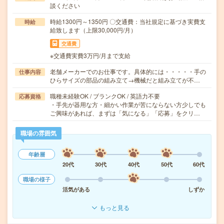
談ください
時給1300円～1350円 〇交通費：当社規定に基づき実費支
時給
給致します（上限30,000円/月）
交通費
※交通費実費3万円/月まで支給
老舗メーカーでのお仕事です。具体的には・・・・・手の
仕事内容
ひらサイズの部品の組み立て→機械だと組み立てが不…
職種未経験OK / ブランクOK / 英語力不要
応募資格
・手先が器用な方・細かい作業が苦にならない方少しでも
ご興味があれば、まずは「気になる」「応募」をクリ…
職場の雰囲気
年齢層
20代
30代
40代
50代
60代
職場の様子
活気がある
しずか
もっと見る