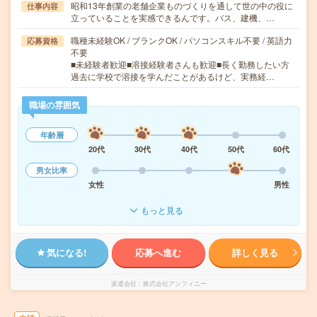
昭和13年創業の老舗企業ものづくりを通して世の中の役に
仕事内容
立っていることを実感できるんです。バス、建機、…
職種未経験OK / ブランクOK / パソコンスキル不要 / 英語力
応募資格
不要
■未経験者歓迎■溶接経験者さんも歓迎■長く勤務したい方
過去に学校で溶接を学んだことがあるけど、実務経…
職場の雰囲気
年齢層
20代
30代
40代
50代
60代
男女比率
女性
男性
もっと見る
気になる!
応募へ進む
詳しく見る
派遣会社
株式会社アンフィニー