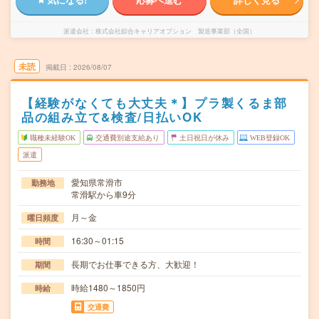
派遣会社
株式会社綜合キャリアオプション 製造事業部（全国）
未読
掲載日
2026/08/07
【経験がなくても大丈夫＊】プラ製くるま部
品の組み立て&検査/日払いOK
職種未経験OK
交通費別途支給あり
土日祝日が休み
WEB登録OK
派遣
愛知県常滑市
勤務地
常滑駅から車9分
月～金
曜日頻度
16:30～01:15
時間
長期でお仕事できる方、大歓迎！
期間
時給1480～1850円
時給
交通費