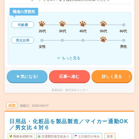
職場の雰囲気
年齢層
20代
30代
40代
50代
60代
男女比率
女性
男性
もっと見る
気になる!
応募へ進む
詳しく見る
派遣会社
株式会社エンター
未読
掲載日
2026/08/07
日用品・化粧品を製品製造／マイカー通勤OK
／男女比４対６
職種未経験OK
交通費別途支給あり
土日祝日が休み
派遣