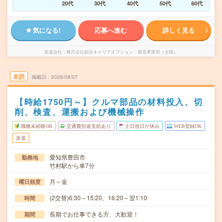
20代
30代
40代
50代
60代
気になる!
応募へ進む
詳しく見る
派遣会社
株式会社綜合キャリアオプション 製造事業部（全国）
未読
掲載日
2026/08/07
【時給1750円～】クルマ部品の材料投入、切
削、検査、運搬および機械操作
職種未経験OK
交通費別途支給あり
土日祝日が休み
WEB登録OK
派遣
愛知県豊田市
勤務地
竹村駅から車7分
月～金
曜日頻度
(2交替)6:30～15:20、16:20～翌1:10
時間
長期でお仕事できる方、大歓迎！
期間