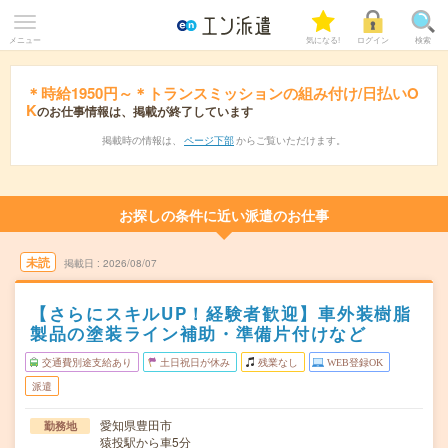
メニュー
気になる!
ログイン
検索
＊時給1950円～＊トランスミッションの組み付け/日払いO
K
のお仕事情報は、掲載が終了しています
掲載時の情報は、
ページ下部
からご覧いただけます。
お探しの条件に近い派遣のお仕事
未読
掲載日
2026/08/07
【さらにスキルUP！経験者歓迎】車外装樹脂
製品の塗装ライン補助・準備片付けなど
交通費別途支給あり
土日祝日が休み
残業なし
WEB登録OK
派遣
愛知県豊田市
勤務地
猿投駅から車5分