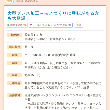
未読
掲載日
2026/08/07
大型プレス加工～モノづくりに興味がある方
も大歓迎！
職種未経験OK
土日祝日が休み
WEB登録OK
派遣
愛知県あま市
勤務地
本陣駅から車6分／新川橋駅から車8分
月～金
曜日頻度
平日：08:00～17:00※時間内休憩1時間
時間
即日～勤務可能○ 長く勤務できる方大歓迎＊ ご希望の
期間
勤務開始日があればご相談ください！
時給1500円
時給
昭和13年創業の老舗企業ものづくりを通して世の中の役に
仕事内容
立っていることを実感できるんです。バス、建機、…
職種未経験OK / ブランクOK / パソコンスキル不要 / 英語力
応募資格
不要
・未経験者大歓迎・長く勤務したい方・外国人スタッフも
活躍中従業員の働きやすさを第一に考えている企業さ…