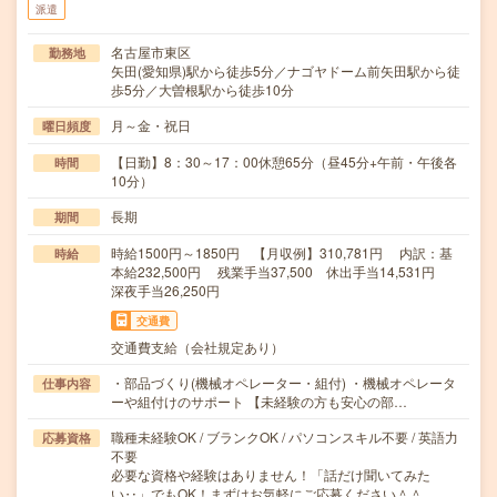
派遣
名古屋市東区
勤務地
矢田(愛知県)駅から徒歩5分／ナゴヤドーム前矢田駅から徒
歩5分／大曽根駅から徒歩10分
月～金・祝日
曜日頻度
【日勤】8：30～17：00休憩65分（昼45分+午前・午後各
時間
10分）
長期
期間
時給1500円～1850円 【月収例】310,781円 内訳：基
時給
本給232,500円 残業手当37,500 休出手当14,531円
深夜手当26,250円
交通費
交通費支給（会社規定あり）
・部品づくり(機械オペレーター・組付) ・機械オペレータ
仕事内容
ーや組付けのサポート 【未経験の方も安心の部…
職種未経験OK / ブランクOK / パソコンスキル不要 / 英語力
応募資格
不要
必要な資格や経験はありません！「話だけ聞いてみた
い‥」でもOK！まずはお気軽にご応募ください＾＾