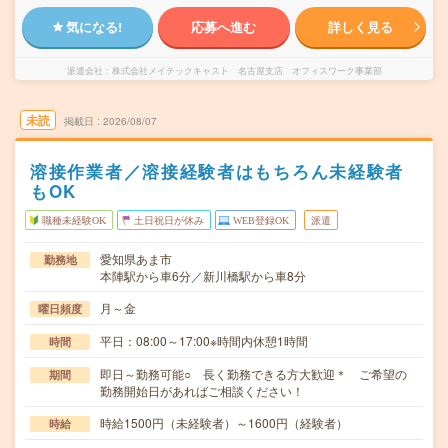
気になる!
応募へ進む
詳しく見る
派遣会社
株式会社メイテックキャスト 名古屋支店 オフィスワーク事業部
未読
掲載日
2026/08/07
溶接作業者／溶接経験者はもちろん未経験者
もOK
職種未経験OK
土日祝日が休み
WEB登録OK
派遣
愛知県あま市
勤務地
本陣駅から車6分／新川橋駅から車8分
月～金
曜日頻度
平日：08:00～17:00※時間内休憩1時間
時間
即日～勤務可能○ 長く勤務できる方大歓迎＊ ご希望の
期間
勤務開始日があればご相談ください！
時給1500円（未経験者）～1600円（経験者）
時給