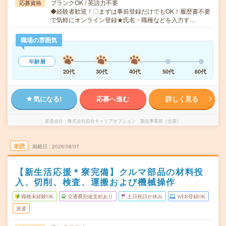
ブランクOK / 英語力不要
応募資格
◆経験者歓迎！〇まずは事前登録だけでもOK！履歴書不要
で気軽にオンライン登録★氏名・職種などを入力す…
職場の雰囲気
年齢層
20代
30代
40代
50代
60代
気になる!
応募へ進む
詳しく見る
派遣会社
株式会社綜合キャリアオプション 製造事業部（全国）
未読
掲載日
2026/08/07
【新生活応援＊寮完備】クルマ部品の材料投
入、切削、検査、運搬および機械操作
職種未経験OK
交通費別途支給あり
土日祝日が休み
WEB登録OK
派遣