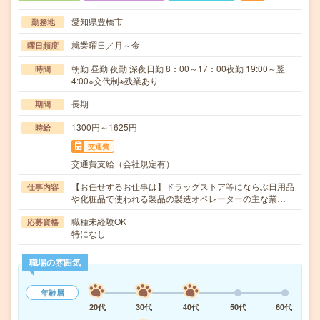
愛知県豊橋市
勤務地
就業曜日／月～金
曜日頻度
朝勤 昼勤 夜勤 深夜日勤 8：00～17：00夜勤 19:00～翌
時間
4:00※交代制※残業あり
長期
期間
1300円～1625円
時給
交通費
交通費支給（会社規定有）
【お任せするお仕事は】ドラッグストア等にならぶ日用品
仕事内容
や化粧品で使われる製品の製造オペレーターの主な業…
職種未経験OK
応募資格
特になし
職場の雰囲気
年齢層
20代
30代
40代
50代
60代