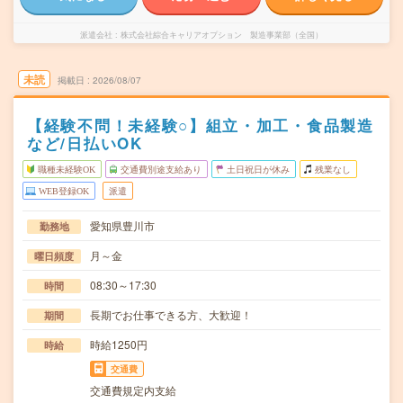
派遣会社
株式会社綜合キャリアオプション 製造事業部（全国）
未読
掲載日
2026/08/07
【経験不問！未経験○】組立・加工・食品製造
など/日払いOK
職種未経験OK
交通費別途支給あり
土日祝日が休み
残業なし
WEB登録OK
派遣
愛知県豊川市
勤務地
月～金
曜日頻度
08:30～17:30
時間
長期でお仕事できる方、大歓迎！
期間
時給1250円
時給
交通費
交通費規定内支給