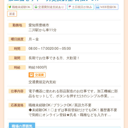
職種未経験OK
交通費別途支給あり
土日祝日が休み
WEB登録OK
派遣
愛知県豊橋市
勤務地
二川駅から車11分
月～金
曜日頻度
08:00～17:0020:00～05:00
時間
長期でお仕事できる方、大歓迎！
期間
時給1600円
時給
交通費
交通費規定内支給
電子機器に使われる部品製造のお仕事です。加工機械に部
仕事内容
品をセットして、ボタンを押すだけのシンプル作業。…
職種未経験OK / ブランクOK / 英語力不要
応募資格
◆未経験OK！〇まずは事前登録だけでもOK！履歴書不要
で気軽にオンライン登録★氏名・職種などを入力す…
職場の雰囲気