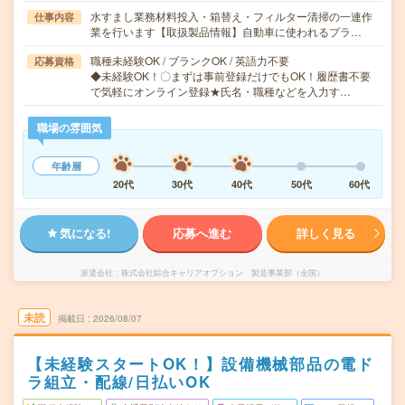
水すまし業務材料投入・箱替え・フィルター清掃の一連作
仕事内容
業を行います【取扱製品情報】自動車に使われるプラ…
職種未経験OK / ブランクOK / 英語力不要
応募資格
◆未経験OK！〇まずは事前登録だけでもOK！履歴書不要
で気軽にオンライン登録★氏名・職種などを入力す…
職場の雰囲気
年齢層
20代
30代
40代
50代
60代
気になる!
応募へ進む
詳しく見る
派遣会社
株式会社綜合キャリアオプション 製造事業部（全国）
未読
掲載日
2026/08/07
【未経験スタートOK！】設備機械部品の電ド
ラ組立・配線/日払いOK