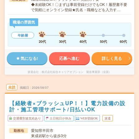
◆未経験OK！〇まずは事前登録だけでもOK！履歴書不要
で気軽にオンライン登録★氏名・職種などを入力す…
職場の雰囲気
年齢層
20代
30代
40代
50代
60代
気になる!
応募へ進む
詳しく見る
派遣会社
株式会社綜合キャリアオプション 製造事業部（全国）
未読
掲載日
2026/08/07
【経験者×ブラッシュUP！！】電力設備の設
計・施工管理サポート/日払いOK
交通費別途支給あり
土日祝日が休み
WEB登録OK
派遣
愛知県半田市
勤務地
東成岩駅から徒歩3分