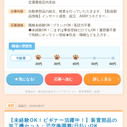
交通費規定内支給
自動車部品の組立、検査を行っていただきます。【取扱製
仕事内容
品情報】インサート成形、組立、ASSYコネクター…
職種未経験OK / ブランクOK / 英語力不要
応募資格
◆未経験OK！〇まずは事前登録だけでもOK！履歴書不要
で気軽にオンライン登録★氏名・職種などを入力す…
職場の雰囲気
年齢層
20代
30代
40代
50代
60代
気になる!
応募へ進む
詳しく見る
派遣会社
株式会社綜合キャリアオプション 製造事業部（全国）
未読
掲載日
2026/08/07
【未経験OK！ビギナー活躍中！】装置部品の
加工機セット・刃交換調整/日払いOK