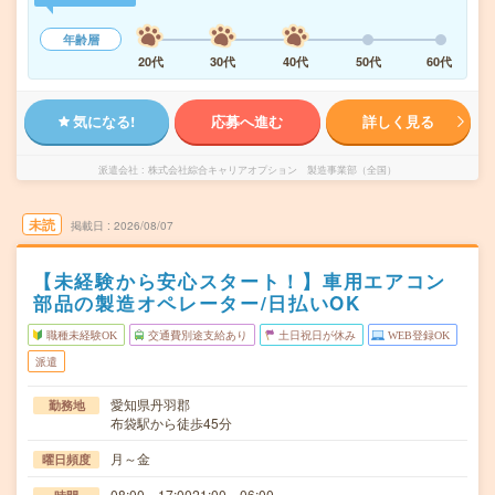
年齢層
20代
30代
40代
50代
60代
気になる!
応募へ進む
詳しく見る
派遣会社
株式会社綜合キャリアオプション 製造事業部（全国）
未読
掲載日
2026/08/07
【未経験から安心スタート！】車用エアコン
部品の製造オペレーター/日払いOK
職種未経験OK
交通費別途支給あり
土日祝日が休み
WEB登録OK
派遣
愛知県丹羽郡
勤務地
布袋駅から徒歩45分
月～金
曜日頻度
08:00～17:0021:00～06:00