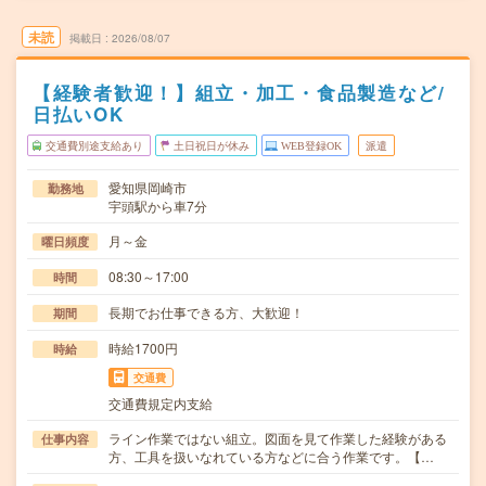
未読
掲載日
2026/08/07
【経験者歓迎！】組立・加工・食品製造など/
日払いOK
交通費別途支給あり
土日祝日が休み
WEB登録OK
派遣
愛知県岡崎市
勤務地
宇頭駅から車7分
月～金
曜日頻度
08:30～17:00
時間
長期でお仕事できる方、大歓迎！
期間
時給1700円
時給
交通費
交通費規定内支給
ライン作業ではない組立。図面を見て作業した経験がある
仕事内容
方、工具を扱いなれている方などに合う作業です。【…