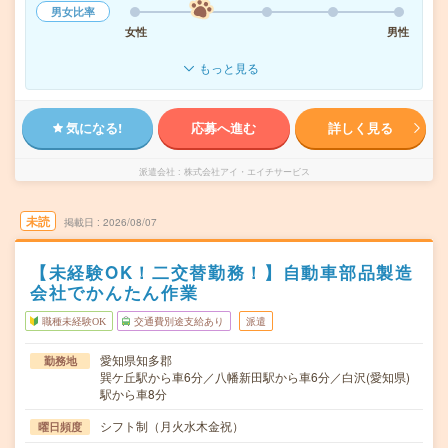
男女比率
女性
男性
もっと見る
気になる!
応募へ進む
詳しく見る
派遣会社
株式会社アイ・エイチサービス
未読
掲載日
2026/08/07
【未経験OK！二交替勤務！】自動車部品製造
会社でかんたん作業
職種未経験OK
交通費別途支給あり
派遣
愛知県知多郡
勤務地
巽ケ丘駅から車6分／八幡新田駅から車6分／白沢(愛知県)
駅から車8分
シフト制（月火水木金祝）
曜日頻度