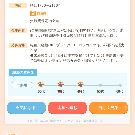
時給1750～2188円
時給
交通費
交通費規定内支給
(自動車部品製造工程における)材料投入、切削、検査、運
仕事内容
搬および機械操作【取扱製品情報】自動車部品≪待…
職種未経験OK / ブランクOK / パソコンスキル不要 / 英語力
応募資格
不要
◆未経験OK！〇まずは事前登録だけでもOK！履歴書不要
で気軽にオンライン登録★氏名・職種などを入力す…
職場の雰囲気
年齢層
20代
30代
40代
50代
60代
気になる!
応募へ進む
詳しく見る
派遣会社
株式会社綜合キャリアオプション 製造事業部（全国）