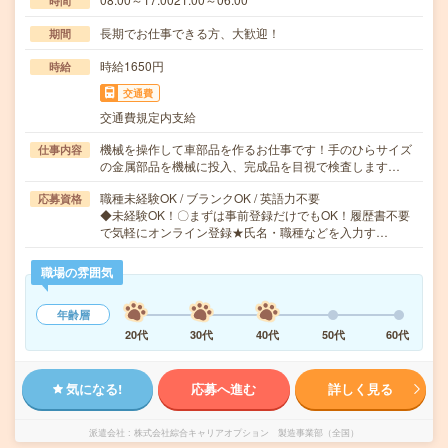
時間
長期でお仕事できる方、大歓迎！
期間
時給1650円
時給
交通費
交通費規定内支給
機械を操作して車部品を作るお仕事です！手のひらサイズ
仕事内容
の金属部品を機械に投入、完成品を目視で検査します…
職種未経験OK / ブランクOK / 英語力不要
応募資格
◆未経験OK！〇まずは事前登録だけでもOK！履歴書不要
で気軽にオンライン登録★氏名・職種などを入力す…
職場の雰囲気
年齢層
20代
30代
40代
50代
60代
気になる!
応募へ進む
詳しく見る
派遣会社
株式会社綜合キャリアオプション 製造事業部（全国）