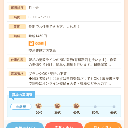
月～金
曜日頻度
08:00～17:00
時間
長期でお仕事できる方、大歓迎！
期間
時給1450円
時給
交通費
交通費規定内支給
製品の塗装ラインの補助業務(有機溶剤を扱います)。作業
仕事内容
の準備や片付け、簡単な測量を行います。日勤残業…
ブランクOK / 英語力不要
応募資格
◆経験者歓迎！〇まずは事前登録だけでもOK！履歴書不要
で気軽にオンライン登録★氏名・職種などを入力す…
職場の雰囲気
年齢層
20代
30代
40代
50代
60代
気になる!
応募へ進む
詳しく見る