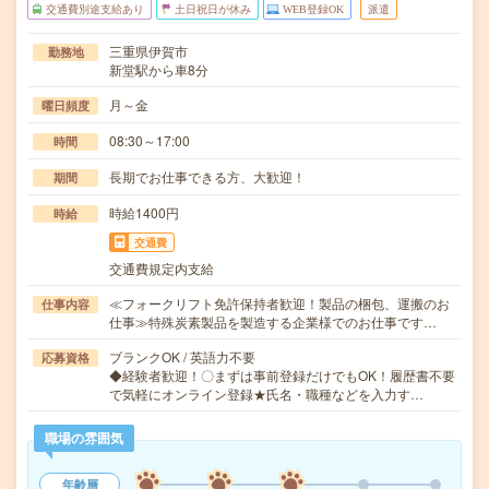
交通費別途支給あり
土日祝日が休み
WEB登録OK
派遣
三重県伊賀市
勤務地
新堂駅から車8分
月～金
曜日頻度
08:30～17:00
時間
長期でお仕事できる方、大歓迎！
期間
時給1400円
時給
交通費
交通費規定内支給
≪フォークリフト免許保持者歓迎！製品の梱包、運搬のお
仕事内容
仕事≫特殊炭素製品を製造する企業様でのお仕事です…
ブランクOK / 英語力不要
応募資格
◆経験者歓迎！〇まずは事前登録だけでもOK！履歴書不要
で気軽にオンライン登録★氏名・職種などを入力す…
職場の雰囲気
年齢層