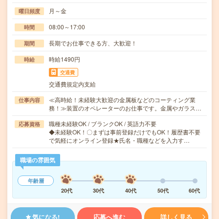
月～金
曜日頻度
08:00～17:00
時間
長期でお仕事できる方、大歓迎！
期間
時給1490円
時給
交通費
交通費規定内支給
≪高時給！未経験大歓迎の金属板などのコーティング業
仕事内容
務！≫装置のオペレーターのお仕事です。金属やガラス…
職種未経験OK / ブランクOK / 英語力不要
応募資格
◆未経験OK！〇まずは事前登録だけでもOK！履歴書不要
で気軽にオンライン登録★氏名・職種などを入力す…
職場の雰囲気
年齢層
20代
30代
40代
50代
60代
気になる!
応募へ進む
詳しく見る