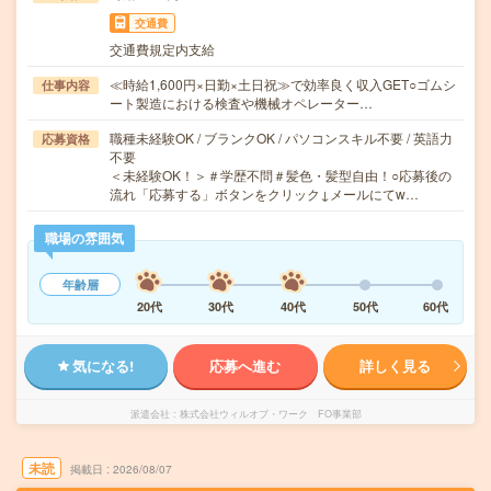
交通費
交通費規定内支給
≪時給1,600円×日勤×土日祝≫で効率良く収入GET○ゴムシ
仕事内容
ート製造における検査や機械オペレーター…
職種未経験OK / ブランクOK / パソコンスキル不要 / 英語力
応募資格
不要
＜未経験OK！＞＃学歴不問＃髪色・髪型自由！○応募後の
流れ「応募する」ボタンをクリック↓メールにてw…
職場の雰囲気
年齢層
20代
30代
40代
50代
60代
気になる!
応募へ進む
詳しく見る
派遣会社
株式会社ウィルオブ・ワーク FO事業部
未読
掲載日
2026/08/07