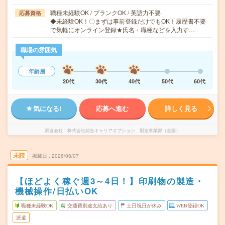
職種未経験OK / ブランクOK / 英語力不要
応募資格
◆未経験OK！〇まずは事前登録だけでもOK！履歴書不要
で気軽にオンライン登録★氏名・職種などを入力す…
職場の雰囲気
年齢層
20代
30代
40代
50代
60代
気になる!
応募へ進む
詳しく見る
派遣会社
株式会社綜合キャリアオプション 製造事業部（全国）
未読
掲載日
2026/08/07
【ほどよく稼ぐ週3～4日！】印刷物の製造・
機械操作/日払いOK
職種未経験OK
交通費別途支給あり
土日祝日が休み
WEB登録OK
派遣