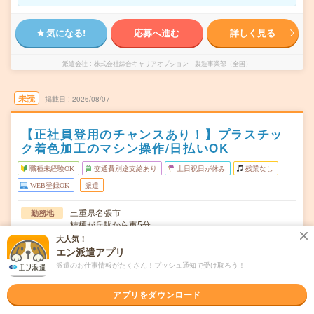
気になる!
応募へ進む
詳しく見る
派遣会社
株式会社綜合キャリアオプション 製造事業部（全国）
未読
掲載日
2026/08/07
【正社員登用のチャンスあり！】プラスチッ
ク着色加工のマシン操作/日払いOK
職種未経験OK
交通費別途支給あり
土日祝日が休み
残業なし
WEB登録OK
派遣
三重県名張市
勤務地
桔梗が丘駅から車5分
大人気！
月～金
曜日頻度
エン派遣アプリ
派遣のお仕事情報がたくさん！プッシュ通知で受け取ろう！
(2交替)8:00～19:00、20:00～翌7:00 ※1ヶ月単位の変形
時間
労働制
アプリをダウンロード
長期でお仕事できる方、大歓迎！
期間