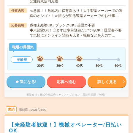
交通費規定内支給
≪急募！！敷地内に保育園あり！大手製薬メーカーでの製
仕事内容
造のオシゴト！≫誰もが知る製薬メーカーでのお仕事…
職種未経験OK / ブランクOK / 英語力不要
応募資格
◆未経験OK！〇まずは事前登録だけでもOK！履歴書不要
で気軽にオンライン登録★氏名・職種などを入力す…
職場の雰囲気
年齢層
20代
30代
40代
50代
60代
気になる!
応募へ進む
詳しく見る
派遣会社
株式会社綜合キャリアオプション 製造事業部（全国）
未読
掲載日
2026/08/07
【未経験者歓迎！】機械オペレーター/日払い
OK