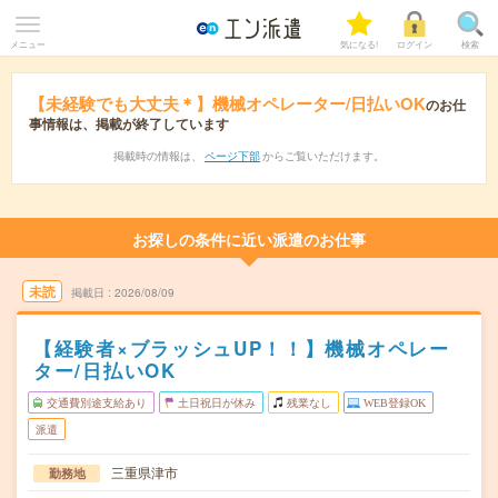
メニュー
気になる!
ログイン
検索
【未経験でも大丈夫＊】機械オペレーター/日払いOK
のお仕
事情報は、掲載が終了しています
掲載時の情報は、
ページ下部
からご覧いただけます。
お探しの条件に近い派遣のお仕事
未読
掲載日
2026/08/09
【経験者×ブラッシュUP！！】機械オペレー
ター/日払いOK
交通費別途支給あり
土日祝日が休み
残業なし
WEB登録OK
派遣
三重県津市
勤務地