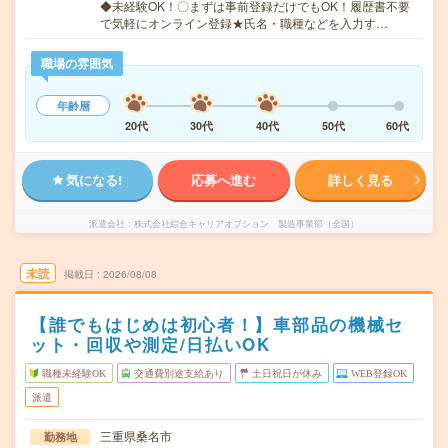
◆未経験OK！〇まずは事前登録だけでもOK！履歴書不要
で気軽にオンライン登録★氏名・職種などを入力す…
職場の雰囲気
年齢層
20代
30代
40代
50代
60代
気になる!
応募へ進む
詳しく見る
派遣会社
株式会社綜合キャリアオプション 製造事業部（全国）
未読
掲載日
2026/08/08
【誰でもはじめは初心者！】車部品の機械セ
ット・回収や測定/日払いOK
職種未経験OK
交通費別途支給あり
土日祝日が休み
WEB登録OK
派遣
三重県桑名市
勤務地