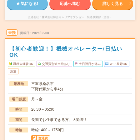
気になる!
応募へ進む
詳しく見る
派遣会社
株式会社綜合キャリアオプション 製造事業部（全国）
未読
掲載日
2026/08/08
【初心者歓迎！】機械オペレーター/日払い
OK
職種未経験OK
交通費別途支給あり
土日祝日が休み
WEB登録OK
派遣
三重県桑名市
勤務地
下野代駅から車4分
月～金
曜日頻度
20:30～05:30
時間
長期でお仕事できる方、大歓迎！
期間
時給1400～1750円
時給
交通費