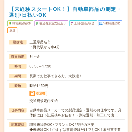
【未経験スタートOK！】自動車部品の測定・
選別/日払いOK
職種未経験OK
交通費別途支給あり
土日祝日が休み
WEB登録OK
派遣
三重県桑名市
勤務地
下野代駅から車4分
月～金
曜日頻度
08:30～17:30
時間
長期でお仕事できる方、大歓迎！
期間
時給1450円
時給
交通費
交通費規定内支給
自動車部品メーカーでの製品測定・選別のお仕事です。具
仕事内容
体的には下記業務をお任せ！・測定選別・加工して出…
職種未経験OK / ブランクOK / 英語力不要
応募資格
◆未経験OK！〇まずは事前登録だけでもOK！履歴書不要