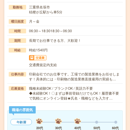
三重県名張市
勤務地
桔梗が丘駅から車5分
月～金
曜日頻度
06:30～18:3018:30～06:30
時間
長期でお仕事できる方、大歓迎！
期間
時給1540円
時給
交通費
交通費規定内支給
印刷会社でのお仕事です。工場での製造業務をお任せしま
仕事内容
す！具体的には・印刷物の製造業務直接雇用の実績も…
職種未経験OK / ブランクOK / 英語力不要
応募資格
◆未経験OK！〇まずは事前登録だけでもOK！履歴書不要
で気軽にオンライン登録★氏名・職種などを入力す…
職場の雰囲気
年齢層
20代
30代
40代
50代
60代