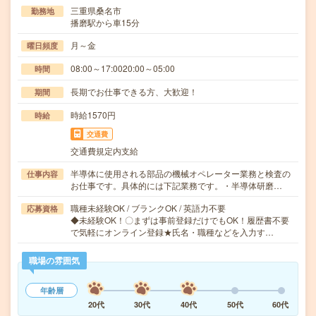
三重県桑名市
勤務地
播磨駅から車15分
月～金
曜日頻度
08:00～17:0020:00～05:00
時間
長期でお仕事できる方、大歓迎！
期間
時給1570円
時給
交通費
交通費規定内支給
半導体に使用される部品の機械オペレーター業務と検査の
仕事内容
お仕事です。具体的には下記業務です。・半導体研磨…
職種未経験OK / ブランクOK / 英語力不要
応募資格
◆未経験OK！〇まずは事前登録だけでもOK！履歴書不要
で気軽にオンライン登録★氏名・職種などを入力す…
職場の雰囲気
年齢層
20代
30代
40代
50代
60代