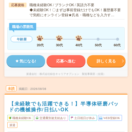
職種未経験OK / ブランクOK / 英語力不要
応募資格
◆未経験OK！〇まずは事前登録だけでもOK！履歴書不要
で気軽にオンライン登録★氏名・職種などを入力す…
職場の雰囲気
年齢層
20代
30代
40代
50代
60代
気になる!
応募へ進む
詳しく見る
派遣会社
株式会社綜合キャリアオプション 製造事業部（全国）
未読
掲載日
2026/08/08
【未経験でも活躍できる！】半導体研磨パッ
ドの機械操作/日払いOK
職種未経験OK
交通費別途支給あり
土日祝日が休み
WEB登録OK
派遣