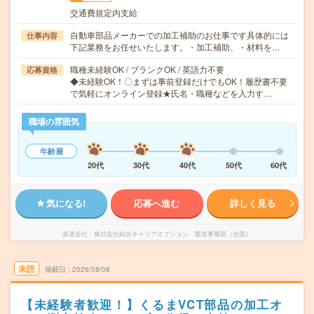
交通費規定内支給
自動車部品メーカーでの加工補助のお仕事です具体的には
仕事内容
下記業務をお任せいたします。・加工補助、・材料を…
職種未経験OK / ブランクOK / 英語力不要
応募資格
◆未経験OK！〇まずは事前登録だけでもOK！履歴書不要
で気軽にオンライン登録★氏名・職種などを入力す…
職場の雰囲気
年齢層
20代
30代
40代
50代
60代
気になる!
応募へ進む
詳しく見る
派遣会社
株式会社綜合キャリアオプション 製造事業部（全国）
未読
掲載日
2026/08/08
【未経験者歓迎！】くるまVCT部品の加工オ