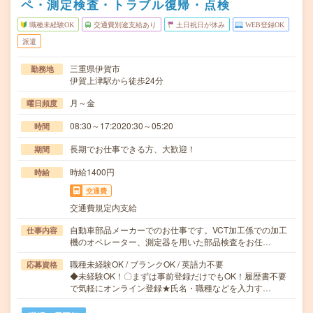
ペ・測定検査・トラブル復帰・点検
職種未経験OK
交通費別途支給あり
土日祝日が休み
WEB登録OK
派遣
三重県伊賀市
勤務地
伊賀上津駅から徒歩24分
月～金
曜日頻度
08:30～17:2020:30～05:20
時間
長期でお仕事できる方、大歓迎！
期間
時給1400円
時給
交通費
交通費規定内支給
自動車部品メーカーでのお仕事です。VCT加工係での加工
仕事内容
機のオペレーター、測定器を用いた部品検査をお任…
職種未経験OK / ブランクOK / 英語力不要
応募資格
◆未経験OK！〇まずは事前登録だけでもOK！履歴書不要
で気軽にオンライン登録★氏名・職種などを入力す…