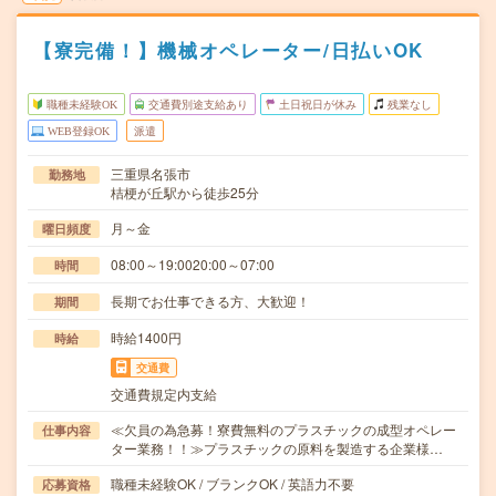
【寮完備！】機械オペレーター/日払いOK
職種未経験OK
交通費別途支給あり
土日祝日が休み
残業なし
WEB登録OK
派遣
三重県名張市
勤務地
桔梗が丘駅から徒歩25分
月～金
曜日頻度
08:00～19:0020:00～07:00
時間
長期でお仕事できる方、大歓迎！
期間
時給1400円
時給
交通費
交通費規定内支給
≪欠員の為急募！寮費無料のプラスチックの成型オペレー
仕事内容
ター業務！！≫プラスチックの原料を製造する企業様…
職種未経験OK / ブランクOK / 英語力不要
応募資格