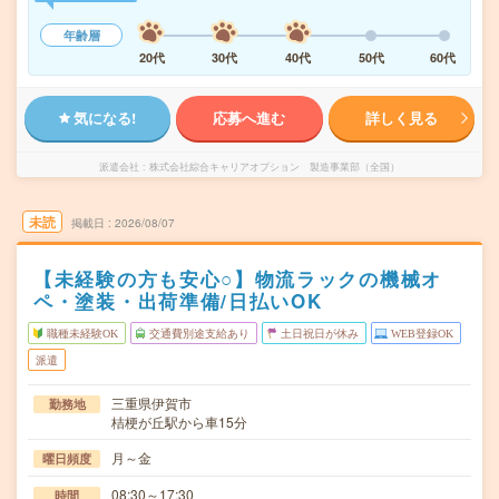
年齢層
20代
30代
40代
50代
60代
気になる!
応募へ進む
詳しく見る
派遣会社
株式会社綜合キャリアオプション 製造事業部（全国）
未読
掲載日
2026/08/07
【未経験の方も安心○】物流ラックの機械オ
ペ・塗装・出荷準備/日払いOK
職種未経験OK
交通費別途支給あり
土日祝日が休み
WEB登録OK
派遣
三重県伊賀市
勤務地
桔梗が丘駅から車15分
月～金
曜日頻度
08:30～17:30
時間