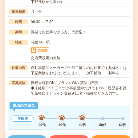
下野代駅から車4分
月～金
曜日頻度
08:30～17:30
時間
長期でお仕事できる方、大歓迎！
期間
時給1400円
時給
交通費
交通費規定内支給
自動車部品メーカーでの加工補助のお仕事です具体的には
仕事内容
下記業務をお任せいたします。・加工補助、・材料を…
職種未経験OK / ブランクOK / 英語力不要
応募資格
◆未経験OK！〇まずは事前登録だけでもOK！履歴書不要
で気軽にオンライン登録★氏名・職種などを入力す…
職場の雰囲気
年齢層
20代
30代
40代
50代
60代