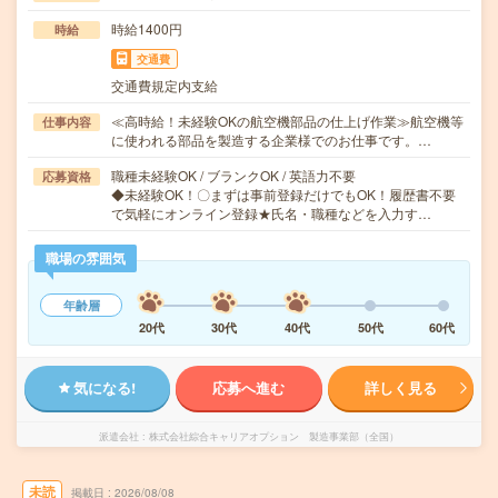
時給1400円
時給
交通費
交通費規定内支給
≪高時給！未経験OKの航空機部品の仕上げ作業≫航空機等
仕事内容
に使われる部品を製造する企業様でのお仕事です。…
職種未経験OK / ブランクOK / 英語力不要
応募資格
◆未経験OK！〇まずは事前登録だけでもOK！履歴書不要
で気軽にオンライン登録★氏名・職種などを入力す…
職場の雰囲気
年齢層
20代
30代
40代
50代
60代
気になる!
応募へ進む
詳しく見る
派遣会社
株式会社綜合キャリアオプション 製造事業部（全国）
未読
掲載日
2026/08/08