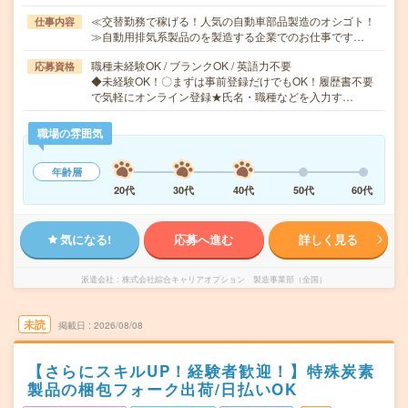
≪交替勤務で稼げる！人気の自動車部品製造のオシゴト！
仕事内容
≫自動用排気系製品のを製造する企業でのお仕事です…
職種未経験OK / ブランクOK / 英語力不要
応募資格
◆未経験OK！〇まずは事前登録だけでもOK！履歴書不要
で気軽にオンライン登録★氏名・職種などを入力す…
職場の雰囲気
年齢層
20代
30代
40代
50代
60代
気になる!
応募へ進む
詳しく見る
派遣会社
株式会社綜合キャリアオプション 製造事業部（全国）
未読
掲載日
2026/08/08
【さらにスキルUP！経験者歓迎！】特殊炭素
製品の梱包フォーク出荷/日払いOK