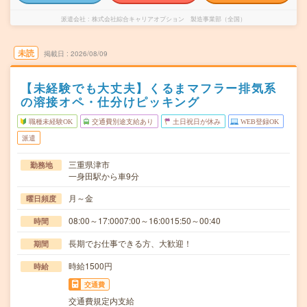
派遣会社
株式会社綜合キャリアオプション 製造事業部（全国）
未読
掲載日
2026/08/09
【未経験でも大丈夫】くるまマフラー排気系
の溶接オペ・仕分けピッキング
職種未経験OK
交通費別途支給あり
土日祝日が休み
WEB登録OK
派遣
三重県津市
勤務地
一身田駅から車9分
月～金
曜日頻度
08:00～17:0007:00～16:0015:50～00:40
時間
長期でお仕事できる方、大歓迎！
期間
時給1500円
時給
交通費
交通費規定内支給