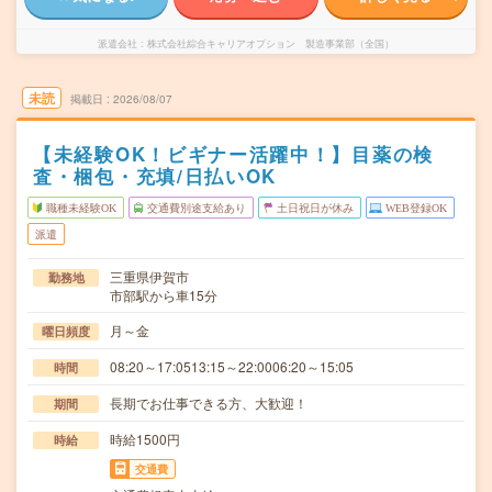
派遣会社
株式会社綜合キャリアオプション 製造事業部（全国）
未読
掲載日
2026/08/07
【未経験OK！ビギナー活躍中！】目薬の検
査・梱包・充填/日払いOK
職種未経験OK
交通費別途支給あり
土日祝日が休み
WEB登録OK
派遣
三重県伊賀市
勤務地
市部駅から車15分
月～金
曜日頻度
08:20～17:0513:15～22:0006:20～15:05
時間
長期でお仕事できる方、大歓迎！
期間
時給1500円
時給
交通費