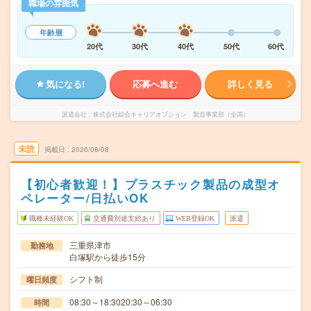
職場の雰囲気
年齢層
20代
30代
40代
50代
60代
気になる!
応募へ進む
詳しく見る
派遣会社
株式会社綜合キャリアオプション 製造事業部（全国）
未読
掲載日
2026/08/08
【初心者歓迎！】プラスチック製品の成型オ
ペレーター/日払いOK
職種未経験OK
交通費別途支給あり
WEB登録OK
派遣
三重県津市
勤務地
白塚駅から徒歩15分
シフト制
曜日頻度
08:30～18:3020:30～06:30
時間