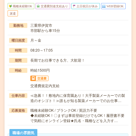
職種未経験OK
交通費別途支給あり
土日祝日が休み
WEB登録OK
派遣
三重県伊賀市
勤務地
市部駅から車15分
月～金
曜日頻度
08:20～17:05
時間
長期でお仕事できる方、大歓迎！
期間
時給1500円
時給
交通費
交通費規定内支給
≪急募！！敷地内に保育園あり！大手製薬メーカーでの製
仕事内容
造のオシゴト！≫誰もが知る製薬メーカーでのお仕事…
職種未経験OK / ブランクOK / 英語力不要
応募資格
◆未経験OK！〇まずは事前登録だけでもOK！履歴書不要
で気軽にオンライン登録★氏名・職種などを入力す…
職場の雰囲気