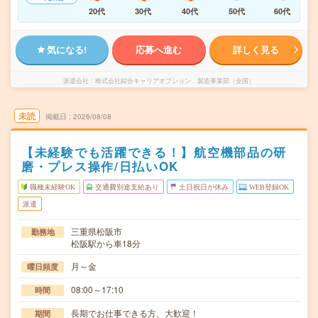
20代
30代
40代
50代
60代
気になる!
応募へ進む
詳しく見る
派遣会社
株式会社綜合キャリアオプション 製造事業部（全国）
未読
掲載日
2026/08/08
【未経験でも活躍できる！】航空機部品の研
磨・プレス操作/日払いOK
職種未経験OK
交通費別途支給あり
土日祝日が休み
WEB登録OK
派遣
三重県松阪市
勤務地
松阪駅から車18分
月～金
曜日頻度
08:00～17:10
時間
長期でお仕事できる方、大歓迎！
期間