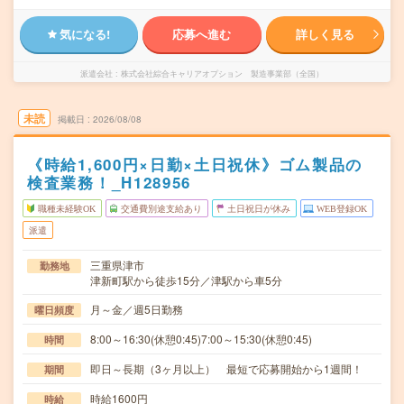
気になる!
応募へ進む
詳しく見る
派遣会社
株式会社綜合キャリアオプション 製造事業部（全国）
未読
掲載日
2026/08/08
《時給1,600円×日勤×土日祝休》ゴム製品の
検査業務！_H128956
職種未経験OK
交通費別途支給あり
土日祝日が休み
WEB登録OK
派遣
三重県津市
勤務地
津新町駅から徒歩15分／津駅から車5分
月～金／週5日勤務
曜日頻度
8:00～16:30(休憩0:45)7:00～15:30(休憩0:45)
時間
即日～長期（3ヶ月以上） 最短で応募開始から1週間！
期間
時給1600円
時給