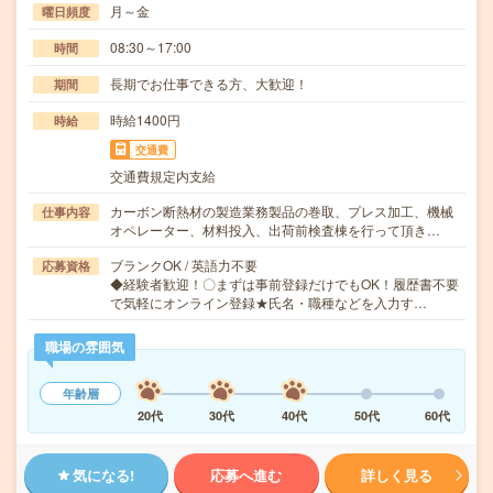
月～金
曜日頻度
08:30～17:00
時間
長期でお仕事できる方、大歓迎！
期間
時給1400円
時給
交通費
交通費規定内支給
カーボン断熱材の製造業務製品の巻取、プレス加工、機械
仕事内容
オペレーター、材料投入、出荷前検査棟を行って頂き…
ブランクOK / 英語力不要
応募資格
◆経験者歓迎！〇まずは事前登録だけでもOK！履歴書不要
で気軽にオンライン登録★氏名・職種などを入力す…
職場の雰囲気
年齢層
20代
30代
40代
50代
60代
気になる!
応募へ進む
詳しく見る