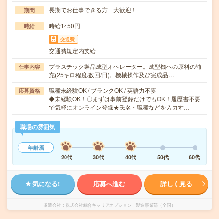
長期でお仕事できる方、大歓迎！
期間
時給1450円
時給
交通費
交通費規定内支給
プラスチック製品成型オペレーター。成型機への原料の補
仕事内容
充(25キロ程度/数回/日)。機械操作及び完成品…
職種未経験OK / ブランクOK / 英語力不要
応募資格
◆未経験OK！〇まずは事前登録だけでもOK！履歴書不要
で気軽にオンライン登録★氏名・職種などを入力す…
職場の雰囲気
年齢層
20代
30代
40代
50代
60代
気になる!
応募へ進む
詳しく見る
派遣会社
株式会社綜合キャリアオプション 製造事業部（全国）