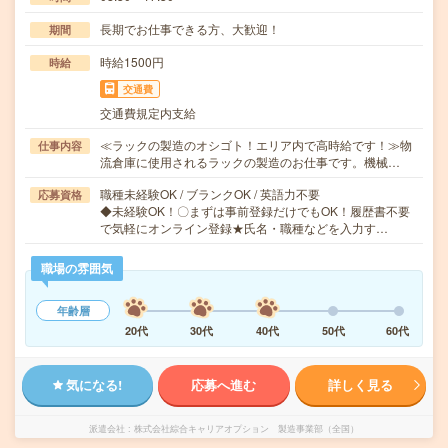
長期でお仕事できる方、大歓迎！
期間
時給1500円
時給
交通費
交通費規定内支給
≪ラックの製造のオシゴト！エリア内で高時給です！≫物
仕事内容
流倉庫に使用されるラックの製造のお仕事です。機械…
職種未経験OK / ブランクOK / 英語力不要
応募資格
◆未経験OK！〇まずは事前登録だけでもOK！履歴書不要
で気軽にオンライン登録★氏名・職種などを入力す…
職場の雰囲気
年齢層
20代
30代
40代
50代
60代
気になる!
応募へ進む
詳しく見る
派遣会社
株式会社綜合キャリアオプション 製造事業部（全国）