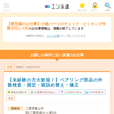
メニュー
気になる!
ログイン
検索
【寮完備のお仕事】小物パーツのチェック・ピッキング作
業/日払いOK
のお仕事情報は、掲載が終了しています
掲載時の情報は、
ページ下部
からご覧いただけます。
お探しの条件に近い派遣のお仕事
未読
掲載日
2026/08/09
【未経験の方大歓迎！】ベアリング部品の外
観検査・測定・箱詰め替え・矯正
職種未経験OK
交通費別途支給あり
土日祝日が休み
WEB登録OK
派遣
三重県亀山市
勤務地
関(三重県)駅から車5分