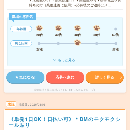
持ちの方（業務連絡に使用）※応募後のご連絡はメ…
職場の雰囲気
年齢層
20代
30代
40代
50代
60代
男女比率
女性
男性
もっと見る
気になる!
応募へ進む
詳しく見る
派遣会社
株式会社バイトレ（キャムコムグループ）
未読
掲載日
2026/08/08
《単発1日OK！日払い可》＊DMのモクモクシ
ール貼り