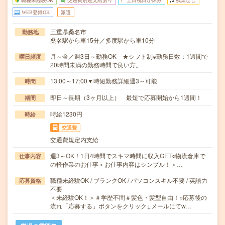
職種未経験OK
交通費別途支給あり
土日祝日が休み
残業なし
WEB登録OK
派遣
三重県桑名市
勤務地
桑名駅から車15分／多度駅から車10分
月～金／週3日～勤務OK ★シフト制※勤務日数：1週間で
曜日頻度
20時間未満の勤務時間で良い方。
13:00～17:00▼時短勤務詳細週3～可能
時間
即日～長期（3ヶ月以上） 最短で応募開始から1週間！
期間
時給1230円
時給
交通費
交通費規定内支給
週3～OK！1日4時間でスキマ時間に収入GET○物流倉庫で
仕事内容
の軽作業のお仕事＜お仕事内容はシンプル！＞…
職種未経験OK / ブランクOK / パソコンスキル不要 / 英語力
応募資格
不要
＜未経験OK！＞＃学歴不問＃髪色・髪型自由！○応募後の
流れ「応募する」ボタンをクリック↓メールにてw…