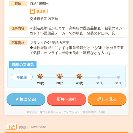
時給1600円
時給
交通費
交通費規定内支給
≪製造経験活かせます！高時給の医薬品検査・包装のオシ
仕事内容
ゴト！≫医薬品メーカーでの検査・包装のお仕事。具…
ブランクOK / 英語力不要
応募資格
◆経験者歓迎！〇まずは事前登録だけでもOK！履歴書不要
で気軽にオンライン登録★氏名・職種などを入力す…
職場の雰囲気
年齢層
20代
30代
40代
50代
60代
気になる!
応募へ進む
詳しく見る
派遣会社
株式会社綜合キャリアオプション 製造事業部（全国）
未読
掲載日
2026/08/08