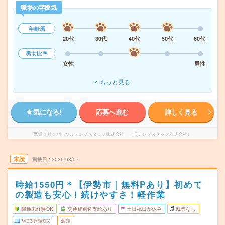
職場の雰囲気
年齢層
20代
30代
40代
50代
60代
男女比率
女性
男性
もっと見る
気になる!
応募へ進む
詳しく見る
派遣会社
パーソルテンプスタッフ株式会社 （旧テンプスタッフ株式会社）
未読
掲載日
2026/08/07
時給1550円＊【伊勢市｜無料Pあり】初めて
の製造も安心！続けやすさ！軽作業
職種未経験OK
交通費別途支給あり
土日祝日が休み
残業なし
WEB登録OK
派遣