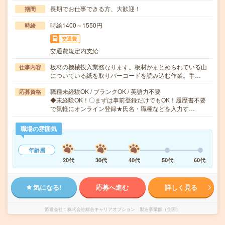
長期でお仕事できる方、大歓迎！
期間
時給1400～1550円
時給
交通費
交通費規定内支給
板材の機械投入業務なります。板材がまとめられている山
仕事内容
についている紙を取りバーコードを読み込む作業。手…
職種未経験OK / ブランクOK / 英語力不要
応募資格
◆未経験OK！〇まずは事前登録だけでもOK！履歴書不要
で気軽にオンライン登録★氏名・職種などを入力す…
職場の雰囲気
年齢層
20代
30代
40代
50代
60代
気になる!
応募へ進む
詳しく見る
派遣会社
株式会社綜合キャリアオプション 製造事業部（全国）