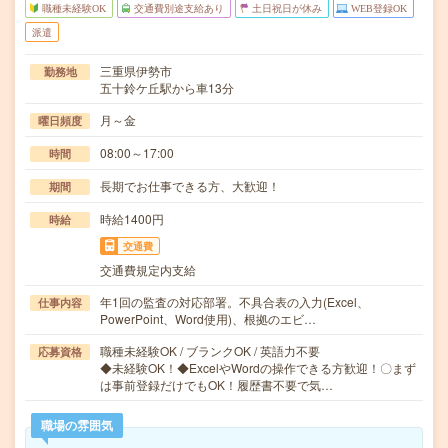
職種未経験OK
交通費別途支給あり
土日祝日が休み
WEB登録OK
派遣
三重県伊勢市
勤務地
五十鈴ケ丘駅から車13分
月～金
曜日頻度
08:00～17:00
時間
長期でお仕事できる方、大歓迎！
期間
時給1400円
時給
交通費
交通費規定内支給
年1回の監査の対応部署。不具合表の入力(Excel、
仕事内容
PowerPoint、Word使用)、根拠のエビ…
職種未経験OK / ブランクOK / 英語力不要
応募資格
◆未経験OK！◆ExcelやWordの操作できる方歓迎！〇まず
は事前登録だけでもOK！履歴書不要で気…
職場の雰囲気