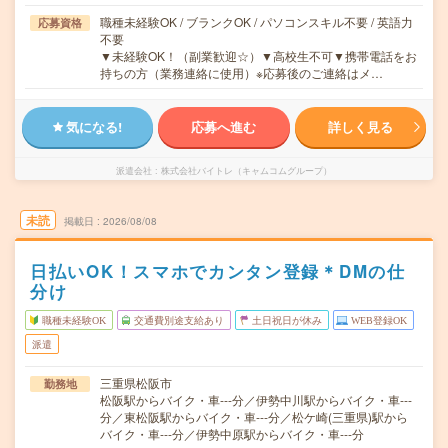
職種未経験OK / ブランクOK / パソコンスキル不要 / 英語力
応募資格
不要
▼未経験OK！（副業歓迎☆）▼高校生不可▼携帯電話をお
持ちの方（業務連絡に使用）※応募後のご連絡はメ…
気になる!
応募へ進む
詳しく見る
派遣会社
株式会社バイトレ（キャムコムグループ）
未読
掲載日
2026/08/08
日払いOK！スマホでカンタン登録＊DMの仕
分け
職種未経験OK
交通費別途支給あり
土日祝日が休み
WEB登録OK
派遣
三重県松阪市
勤務地
松阪駅からバイク・車---分／伊勢中川駅からバイク・車---
分／東松阪駅からバイク・車---分／松ケ崎(三重県)駅から
バイク・車---分／伊勢中原駅からバイク・車---分