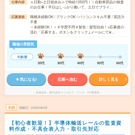
≪日勤×土日祝休み≫で時給1350円！！自動車部品の検査
仕事内容
のお仕事！平日はしっかり働いて、土日でプライ…
職種未経験OK / ブランクOK / パソコンスキル不要 / 英語力
応募資格
不要
＜未経験OK！＞＃学歴不問＃髪色・髪型自由！○応募後の
流れ「応募する」ボタンをクリック↓メールにてw…
職場の雰囲気
年齢層
20代
30代
40代
50代
60代
気になる!
応募へ進む
詳しく見る
派遣会社
株式会社ウィルオブ・ワーク FO事業部
未読
掲載日
2026/08/08
【初心者歓迎！】半導体輸送レールの監査資
料作成・不具合表入力・取引先対応