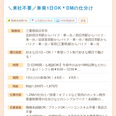
＼来社不要／単発1日OK＊DMの仕分け
職種未経験OK
土日祝日が休み
WEB登録OK
派遣
三重県四日市市
勤務地
近鉄四日市駅からバイク・車---分／四日市駅からバイク・
車---分／近鉄富田駅からバイク・車---分／南四日市駅から
バイク・車---分／富田(三重県)駅からバイク・車---分
好きな日1日～OK！＊希望シフト制で好きな曜日で働け
曜日頻度
る！
【1日3時間～も相談OK!】午前中のみや18時以降などのシ
時間
フトあり！シフト例▼9:00～12:00▼…
1日だけの単発OK！＃8月～ ＃9月～
期間
時給1,500円～1,875円
時給
＼DMの仕分け／快適！オフィスなど室内のカンタン軽作
仕事内容
業書類整理や仕分けなどのシンプルワーク！未経験の…
職種未経験OK / ブランクOK / パソコンスキル不要 / 英語力
応募資格
不要
▼未経験OK！（副業歓迎☆）▼高校生不可▼携帯電話をお