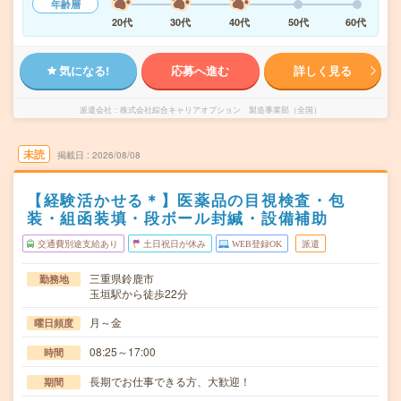
年齢層
20代
30代
40代
50代
60代
気になる!
応募へ進む
詳しく見る
派遣会社
株式会社綜合キャリアオプション 製造事業部（全国）
未読
掲載日
2026/08/08
【経験活かせる＊】医薬品の目視検査・包
装・組函装填・段ボール封緘・設備補助
交通費別途支給あり
土日祝日が休み
WEB登録OK
派遣
三重県鈴鹿市
勤務地
玉垣駅から徒歩22分
月～金
曜日頻度
08:25～17:00
時間
長期でお仕事できる方、大歓迎！
期間