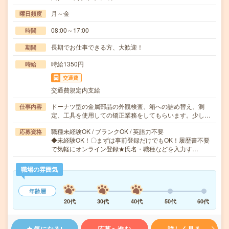
月～金
曜日頻度
08:00～17:00
時間
長期でお仕事できる方、大歓迎！
期間
時給1350円
時給
交通費
交通費規定内支給
ドーナツ型の金属部品の外観検査、箱への詰め替え、測
仕事内容
定、工具を使用しての矯正業務をしてもらいます。少し…
職種未経験OK / ブランクOK / 英語力不要
応募資格
◆未経験OK！〇まずは事前登録だけでもOK！履歴書不要
で気軽にオンライン登録★氏名・職種などを入力す…
職場の雰囲気
年齢層
20代
30代
40代
50代
60代
気になる!
応募へ進む
詳しく見る