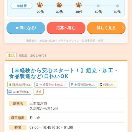
年齢層
20代
30代
40代
50代
60代
気になる!
応募へ進む
詳しく見る
派遣会社
株式会社綜合キャリアオプション 製造事業部（全国）
未読
掲載日
2026/08/08
【未経験から安心スタート！】組立・加工・
食品製造など/日払いOK
職種未経験OK
交通費別途支給あり
土日祝日が休み
残業なし
WEB登録OK
派遣
三重県津市
勤務地
久居駅から車15分
月～金
曜日頻度
08:00～16:4516:30～01:00
時間