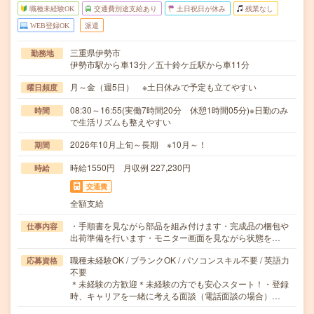
職種未経験OK
交通費別途支給あり
土日祝日が休み
残業なし
WEB登録OK
派遣
三重県伊勢市
勤務地
伊勢市駅から車13分／五十鈴ケ丘駅から車11分
月～金（週5日） ※土日休みで予定も立てやすい
曜日頻度
08:30～16:55(実働7時間20分 休憩1時間05分)※日勤のみ
時間
で生活リズムも整えやすい
2026年10月上旬～長期 ※10月～！
期間
時給1550円 月収例 227,230円
時給
交通費
全額支給
・手順書を見ながら部品を組み付けます・完成品の梱包や
仕事内容
出荷準備を行います・モニター画面を見ながら状態を…
職種未経験OK / ブランクOK / パソコンスキル不要 / 英語力
応募資格
不要
＊未経験の方歓迎＊未経験の方でも安心スタート！・登録
時、キャリアを一緒に考える面談（電話面談の場合）…