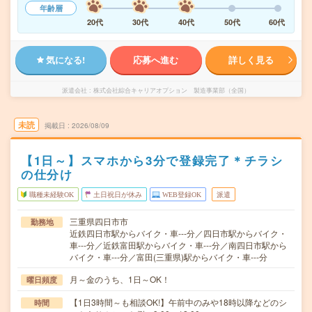
年齢層
20代
30代
40代
50代
60代
気になる!
応募へ進む
詳しく見る
派遣会社
株式会社綜合キャリアオプション 製造事業部（全国）
未読
掲載日
2026/08/09
【1日～】スマホから3分で登録完了＊チラシ
の仕分け
職種未経験OK
土日祝日が休み
WEB登録OK
派遣
三重県四日市市
勤務地
近鉄四日市駅からバイク・車---分／四日市駅からバイク・
車---分／近鉄富田駅からバイク・車---分／南四日市駅から
バイク・車---分／富田(三重県)駅からバイク・車---分
月～金のうち、1日～OK！
曜日頻度
【1日3時間～も相談OK!】午前中のみや18時以降などのシ
時間