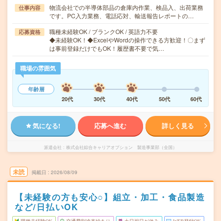
物流会社での半導体部品の倉庫内作業、検品入、出荷業務
仕事内容
です。PC入力業務、電話応対、輸送報告レポートの…
職種未経験OK / ブランクOK / 英語力不要
応募資格
◆未経験OK！◆ExcelやWordの操作できる方歓迎！〇まず
は事前登録だけでもOK！履歴書不要で気…
職場の雰囲気
年齢層
20代
30代
40代
50代
60代
気になる!
応募へ進む
詳しく見る
派遣会社
株式会社綜合キャリアオプション 製造事業部（全国）
未読
掲載日
2026/08/09
【未経験の方も安心○】組立・加工・食品製造
など/日払いOK