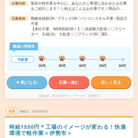
製造や軽作業を中心に、あなたのご希望に合わせたお仕事
仕事内容
をご紹介します！＼例えばこんなお仕事です／商品の…
職種未経験OK / ブランクOK / パソコンスキル不要 / 英語力
応募資格
不要
【来社不要、WEB登録OK！】〇未経験大歓迎！〇フリー
ター、主婦(夫) 大歓迎！〇ブランクOK〇週5…
職場の雰囲気
年齢層
20代
30代
40代
50代
60代
気になる!
応募へ進む
詳しく見る
派遣会社
株式会社テクノ・サービス 採用担当
未読
掲載日
2026/08/07
時給1550円＊工場のイメージが変わる！快適
環境で軽作業＜伊勢市＞