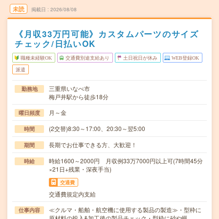
未読
掲載日
2026/08/08
《月収33万円可能》カスタムパーツのサイズ
チェック/日払いOK
職種未経験OK
交通費別途支給あり
土日祝日が休み
WEB登録OK
派遣
三重県いなべ市
勤務地
梅戸井駅から徒歩18分
月～金
曜日頻度
(2交替)8:30～17:00、20:30～翌5:00
時間
長期でお仕事できる方、大歓迎！
期間
時給1600～2000円 月収例33万7000円以上可(7時間45分
時給
×21日+残業・深夜手当)
交通費
交通費規定内支給
≪クルマ・船舶・航空機に使用する製品の製造≫・型枠に
仕事内容
原材料の投入&加工後の製品チェック・型枠に砂や蝋…