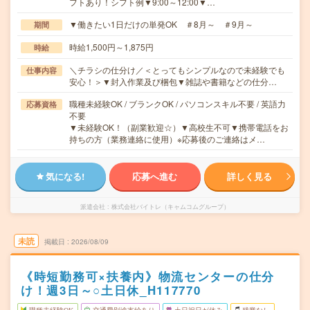
フトあり！シフト例▼9:00～12:00▼…
▼働きたい1日だけの単発OK ＃8月～ ＃9月～
期間
時給1,500円～1,875円
時給
＼チラシの仕分け／＜とってもシンプルなので未経験でも
仕事内容
安心！＞▼封入作業及び梱包▼雑誌や書籍などの仕分…
職種未経験OK / ブランクOK / パソコンスキル不要 / 英語力
応募資格
不要
▼未経験OK！（副業歓迎☆）▼高校生不可▼携帯電話をお
持ちの方（業務連絡に使用）※応募後のご連絡はメ…
気になる!
応募へ進む
詳しく見る
派遣会社
株式会社バイトレ（キャムコムグループ）
未読
掲載日
2026/08/09
《時短勤務可×扶養内》物流センターの仕分
け！週3日～○土日休_H117770