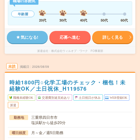
職場の雰囲気
年齢層
20代
30代
40代
50代
60代
気になる!
応募へ進む
詳しく見る
派遣会社
株式会社ウィルオブ・ワーク FO事業部
未読
掲載日
2026/08/09
時給1800円○化学工場のチェック・梱包！未
経験OK／土日祝休_H119576
職種未経験OK
交通費別途支給あり
土日祝日が休み
WEB登録OK
派遣
三重県四日市市
勤務地
塩浜駅から徒歩20分
月～金／週5日勤務
曜日頻度