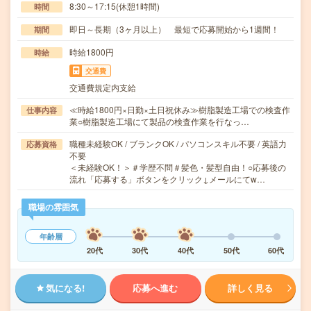
8:30～17:15(休憩1時間)
時間
即日～長期（3ヶ月以上） 最短で応募開始から1週間！
期間
時給1800円
時給
交通費
交通費規定内支給
≪時給1800円×日勤×土日祝休み≫樹脂製造工場での検査作
仕事内容
業○樹脂製造工場にて製品の検査作業を行なっ…
職種未経験OK / ブランクOK / パソコンスキル不要 / 英語力
応募資格
不要
＜未経験OK！＞＃学歴不問＃髪色・髪型自由！○応募後の
流れ「応募する」ボタンをクリック↓メールにてw…
職場の雰囲気
年齢層
20代
30代
40代
50代
60代
気になる!
応募へ進む
詳しく見る