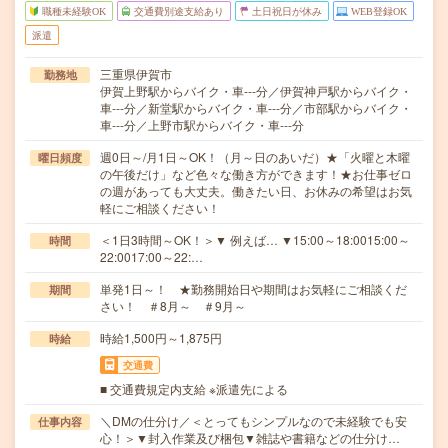
職種未経験OK
交通費別途支給あり
土日祝日が休み
WEB登録OK
派遣
三重県伊賀市
勤務地
伊賀上野駅からバイク・車---分／伊賀神戸駅からバイク・
車---分／新堂駅からバイク・車---分／市部駅からバイク・
車---分／上野市駅からバイク・車---分
週0日～/月1日～OK！（月～日のあいだ）★「火曜と木曜
曜日頻度
の午後だけ」など色々な働き方ができます！★お仕事ゼロ
の週があっても大丈夫。働きたい日、お休みの希望はお気
軽にご相談ください！
＜1日3時間～OK！＞▼ 例えば… ▼15:00～18:0015:00～
時間
22:0017:00～22:…
単発1日～！ ★勤務開始日や期間はお気軽にご相談くだ
期間
さい！ ＃8月～ ＃9月～
時給1,500円～1,875円
時給
交通費
■ 交通費規定内支給 ※派遣先による
＼DMの仕分け／＜とってもシンプルなので未経験でも安
仕事内容
心！＞▼封入作業及び梱包▼雑誌や書籍などの仕分け…