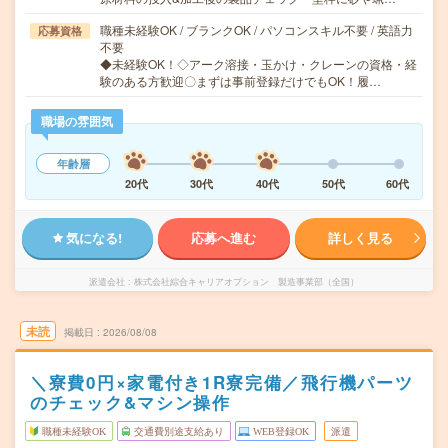
職種未経験OK / ブランクOK / パソコンスキル不要 / 英語力
応募資格
不要
◆未経験OK！◇アーク溶接・玉かけ・クレーンの資格・経
験のある方歓迎〇まずは事前登録だけでもOK！履…
職場の雰囲気
年齢層
20代
30代
40代
50代
60代
気になる!
応募へ進む
詳しく見る
派遣会社
株式会社綜合キャリアオプション 製造事業部（全国）
未読
掲載日
2026/08/08
＼寮費0円×家電付き1R寮完備／飛行機パーツ
のチェック&マシン操作
職種未経験OK
交通費別途支給あり
WEB登録OK
派遣