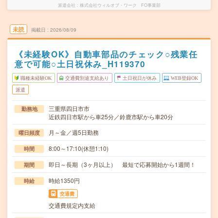
派遣会社
株式会社ウィルオブ・ワーク FO事業部
未読
掲載日
2026/08/09
《未経験OK》自動車部品のチェック○残業任
意で可能○土日祝休み_H119370
職種未経験OK
交通費別途支給あり
土日祝日が休み
WEB登録OK
派遣
三重県四日市市
勤務地
近鉄四日市駅から車25分／鈴鹿市駅から車20分
月～金／週5日勤務
曜日頻度
8:00～17:10(休憩1:10)
時間
即日～長期（3ヶ月以上） 最短で応募開始から1週間！
期間
時給1350円
時給
交通費
交通費規定内支給