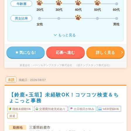
年齢層
20代
30代
40代
50代
60代
男女比率
女性
男性
もっと見る
気になる!
応募へ進む
詳しく見る
派遣会社
パーソルテンプスタッフ株式会社 （旧テンプスタッフ株式会社）
未読
掲載日
2026/08/07
【鈴鹿×玉垣】未経験OK！コツコツ検査＆ち
ょこっと事務
職種未経験OK
交通費別途支給あり
土日祝日が休み
WEB登録OK
派遣
三重県鈴鹿市
勤務地