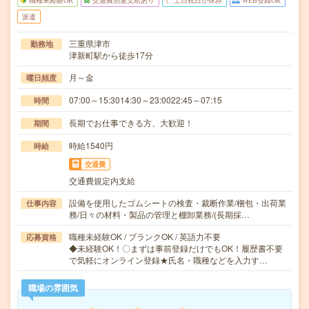
職種未経験OK
交通費別途支給あり
土日祝日が休み
WEB登録OK
派遣
三重県津市
勤務地
津新町駅から徒歩17分
月～金
曜日頻度
07:00～15:3014:30～23:0022:45～07:15
時間
長期でお仕事できる方、大歓迎！
期間
時給1540円
時給
交通費
交通費規定内支給
設備を使用したゴムシートの検査・裁断作業/梱包・出荷業
仕事内容
務/日々の材料・製品の管理と棚卸業務/(長期採…
職種未経験OK / ブランクOK / 英語力不要
応募資格
◆未経験OK！〇まずは事前登録だけでもOK！履歴書不要
で気軽にオンライン登録★氏名・職種などを入力す…
職場の雰囲気