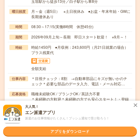
玉垣駅から徒歩13分／白子駅から車8分
月～金（週5日） ※土日祝休み ●お盆・年末年始・GWに
曜日頻度
長期連休あり
08:30～17:15(実働8時間 休憩45分)
時間
2026年09月上旬～長期 即日スタート歓迎！ ※9月～！
期間
時給1450円 ●月収例：243,600円（月21日就業の場合）
時給
プラス残業代
交通費
全額支給
＊目視チェック：8割 →自動車部品にキズが無いかのチ
仕事内容
ェック＊必要な部品のデータ入力、電話・メール対応…
職種未経験OK / ブランクOK / 英語力不要
応募資格
＊未経験の方歓迎＊未経験の方でも安心スタート！・登録
時、キャリアを一緒に考える面談（電話面談の場合）…
大人気！
エン派遣アプリ
職場の雰囲気
派遣のお仕事情報がたくさん！プッシュ通知で受け取ろう！
年齢層
アプリをダウンロード
20代
30代
40代
50代
60代