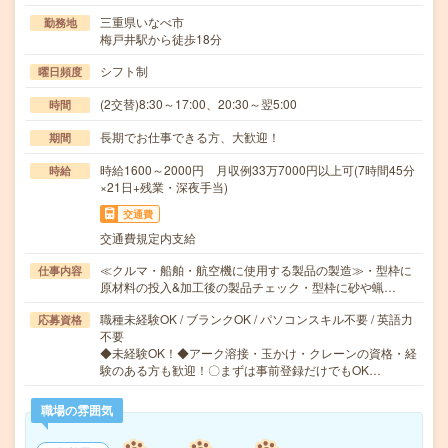
三重県いなべ市
勤務地
梅戸井駅から徒歩18分
シフト制
曜日頻度
(2交替)8:30～17:00、20:30～翌5:00
時間
長期でお仕事できる方、大歓迎！
期間
時給1600～2000円 月収例33万7000円以上可(7時間45分
時給
×21日+残業・深夜手当)
交通費
交通費規定内支給
≪クルマ・船舶・航空機に使用する製品の製造≫・型枠に
仕事内容
原材料の投入&加工後の製品チェック・型枠に砂や蝋…
職種未経験OK / ブランクOK / パソコンスキル不要 / 英語力
応募資格
不要
◆未経験OK！◆アーク溶接・玉かけ・クレーンの資格・経
験のある方も歓迎！〇まずは事前登録だけでもOK…
職場の雰囲気