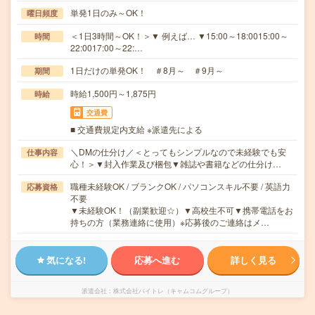
単発1日のみ～OK！
曜日頻度
＜1日3時間～OK！＞▼ 例えば… ▼15:00～18:0015:00～
時間
22:0017:00～22:…
1日だけの単発OK！ ＃8月～ ＃9月～
期間
時給1,500円～1,875円
時給
交通費
■ 交通費規定内支給 ※派遣先による
＼DMの仕分け／＜とってもシンプルなので未経験でも安
仕事内容
心！＞▼封入作業及び梱包▼雑誌や書籍などの仕分け…
職種未経験OK / ブランクOK / パソコンスキル不要 / 英語力
応募資格
不要
▼未経験OK！（副業歓迎☆）▼高校生不可▼携帯電話をお
持ちの方（業務連絡に使用）※応募後のご連絡はメ…
気になる!
応募へ進む
詳しく見る
派遣会社
株式会社バイトレ（キャムコムグループ）