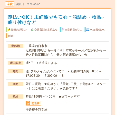
未読
掲載日
2026/08/08
即払いOK！未経験でも安心＊箱詰め・検品・
盛り付けなど
職種未経験OK
交通費別途支給あり
土日祝日が休み
WEB登録OK
派遣
三重県四日市市
勤務地
近鉄四日市駅から---分／四日市駅から---分／塩浜駅から---
分／近鉄富田駅から---分／阿倉川駅から---分
週5日 ※派遣先による
曜日頻度
週5フルタイムがメインです！＜勤務時間の例＞8:00～
時間
17:008:30～17:309:00～18:…
即日～長期 ★応募から「最短2日後」に勤務OK！スター
期間
ト日はご相談ください。★急募です！
時給1150円～1400円 ★Wワーク不可
時給
交通費
交通費全額支給