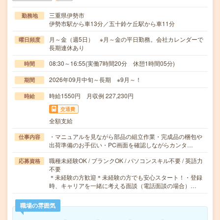
三重県伊勢市
勤務地
伊勢市駅から車13分／五十鈴ケ丘駅から車11分
月～金（週5日） ※月～金の平日勤務。会社カレンダーで
曜日頻度
長期連休あり
08:30～16:55(実働7時間20分 休憩1時間05分)
時間
2026年09月中旬～長期 ※9月～！
期間
時給1550円 月収例 227,230円
時給
交通費
全額支給
・マニュアルを見ながら部品の組立作業・完成品の梱包や
仕事内容
出荷準備のお手伝い・PC画面を確認しながらカンタ…
職種未経験OK / ブランクOK / パソコンスキル不要 / 英語力
応募資格
不要
＊未経験の方歓迎＊未経験の方でも安心スタート！・登録
時、キャリアを一緒に考える面談（電話面談の場合）…
職場の雰囲気