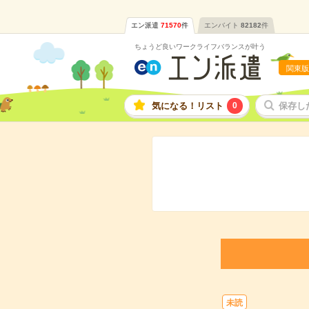
エン派遣
71570
件
エンバイト
82182
件
ちょうど良いワークライフバランスが叶う
関東版
気になる！リスト
0
保存し
未読