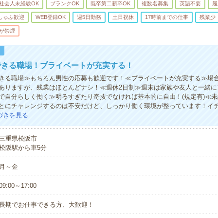
社会人未経験OK
ブランクOK
既卒第二新卒OK
複数名募集
英語不要
履
しゅふ歓迎
WEB登録OK
週5日勤務
土日祝休
17時前までの仕事
残業少
が禁煙
！
できる職場！プライベートが充実する！
きる職場≫もちろん男性の応募も歓迎です！≪プライベートが充実する≫場
ありますが、残業はほとんどナシ！≪週休2日制≫週末は家族や友人と一緒に
で自分らしく働く≫明るすぎたり奇抜でなければ基本的に自由！(規定有)≪
とにチャレンジするのは不安だけど、しっかり働く環境が整っています！イ
づきを見る
三重県松阪市
松阪駅から車5分
月～金
09:00～17:00
長期でお仕事できる方、大歓迎！