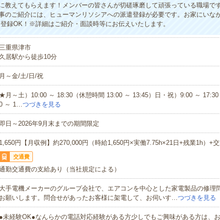
に教えてもらえます！メンバーの皆さんが切磋琢磨して頑張っている職場で
事のご紹介には、ヒューマンリソシアへの派遣登録が必要です。お家にいな
B登録OK！※詳細はご紹介・面談時等にお伝えいたします。
三重県津市
久居駅から徒歩10分
月～金/土/日/祝
★月～土）10:00 ～ 18:30（休憩時間 13:00 ～ 13:45）日・祝）9:00 ～ 17:3
0 ～ 1…
つづきを見る
即日～2026年9月末までの期間限定
1,650円【月収例】約270,000円（時給1,650円×実働7.75h×21日+残業1h）+
交通費
通勤交通費の支給あり（当社規定による）
大手電機メーカーのグループ会社で、エアコンを中心とした家電製品の修理
お願いします。問合せがあったお客様に架電して、お伺いす…
つづきを見る
●未経験OK●なんらかの電話対応経験がある方少しでもご興味がある方は、