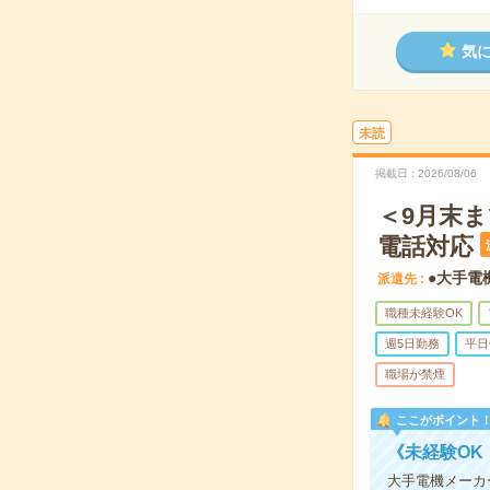
気
未読
掲載日
2026/08/06
＜9月末ま
電話対応
●大手電
派遣先
職種未経験OK
週5日勤務
平日
職場が禁煙
ここがポイント
《未経験OK
大手電機メーカ