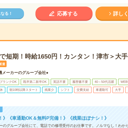
応募する
詳し
になる！
で短期！時給1650円！カンタン！津市＞大
派遣
機メーカーのグループ会社●
ブランクOK
既卒第二新卒OK
英語不要
履歴書不要
40～50代活躍
WE
休
朝10時以降スタート
残業少
シフト
交費支給
車通勤可
大手
！
！》《車通勤OK＆無料P完備！》《残業ほぼナシ！》
ーのグループ会社にて、電話での修理受付のお仕事です。ノルマなし！わか