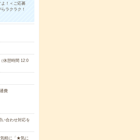
すよ！＜ご応募
がらラクラク！
0（休憩時間 12:0
交通費
問い合わせ対応を
お気軽に「★気に