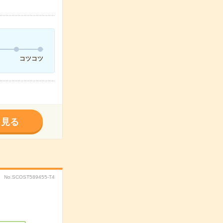
コツコツ
く見る
No.SCOST589455-T4