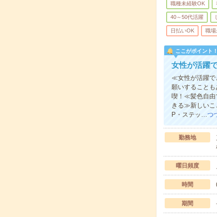
職種未経験OK
40～50代活躍
日払いOK
職場
ここがポイント
女性が活躍
≪女性が活躍で
願いすることも
喫！≪髪色自由
きる≫新しいこ
P・ステッ…
つ
勤務地
曜日頻度
時間
期間