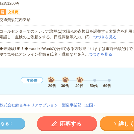
時給1250円
交通費
交通費規定内支給
コールセンターでのテレアポ業務(1)太陽光の点検日を調整する太陽光を利用
電話し、点検のご依頼をする。日程調整等入力。(2)…
つづきを見る
◆未経験OK！◆ExcelやWordの操作できる方歓迎！〇まずは事前登録だけ
要で気軽にオンライン登録★氏名・職種などを入…
つづきを見る
年齢層
20代
30代
40代
50代
60代
株式会社綜合キャリアオプション 製造事業部（全国）
応募する
詳し
になる！