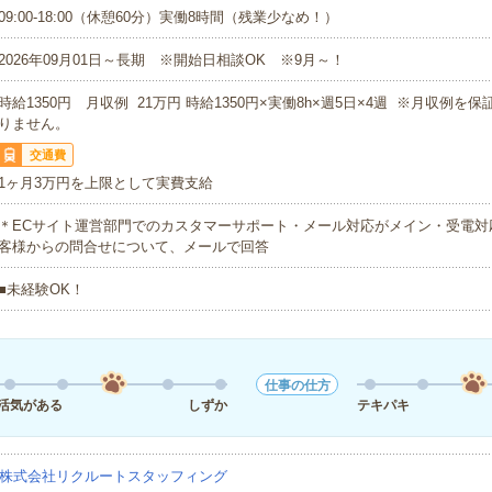
09:00-18:00（休憩60分）実働8時間（残業少なめ！）
2026年09月01日～長期 ※開始日相談OK ※9月～！
時給1350円 月収例 21万円 時給1350円×実働8h×週5日×4週 ※月収例を
りません。
交通費
1ヶ月3万円を上限として実費支給
＊ECサイト運営部門でのカスタマーサポート・メール対応がメイン・受電対
客様からの問合せについて、メールで回答
■未経験OK！
仕事の仕方
活気がある
しずか
テキパキ
株式会社リクルートスタッフィング