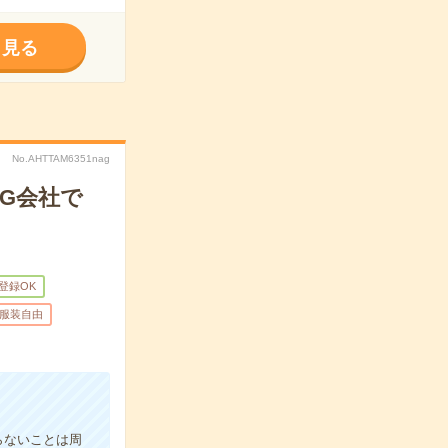
く見る
No.AHTTAM6351nag
手G会社で
B登録OK
服装自由
らないことは周