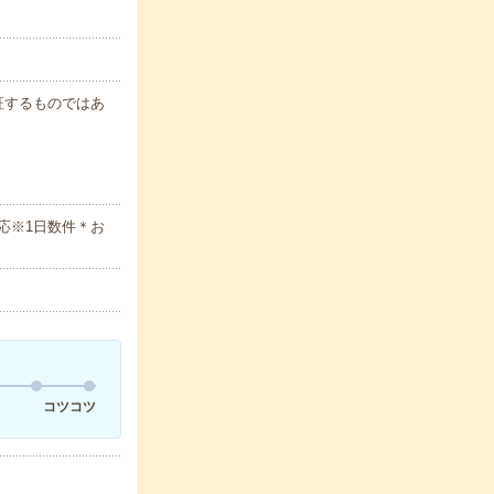
保証するものではあ
応※1日数件＊お
コツコツ