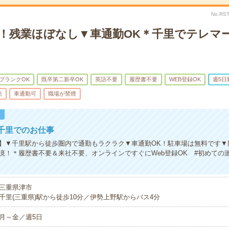
No.RS
K！残業ほぼなし▼車通勤OK＊千里でテレマ
ブランクOK
既卒第二新卒OK
英語不要
履歴書不要
WEB登録OK
週5日
給
車通勤可
職場が禁煙
！
千里でのお仕事
】▼千里駅から徒歩圏内で通勤もラクラク▼車通勤OK！駐車場は無料です▼
境！＊履歴書不要＆来社不要、オンラインですぐにWeb登録OK #初めての派
三重県津市
千里(三重県)駅から徒歩10分／伊勢上野駅からバス4分
月～金／週5日