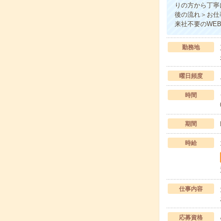
りの方から丁寧
後の流れ＞お仕
来社不要のWE
勤務地
曜日頻度
時間
期間
時給
仕事内容
応募資格