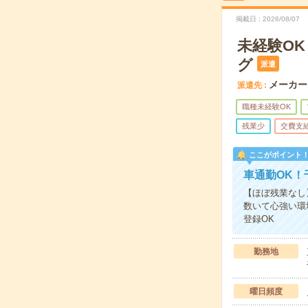
掲載日
2026/08/07
未経験O
グ
派遣
メーカー
派遣先
職種未経験OK
残業少
交費支
ここがポイント
車通勤OK！
【ほぼ残業なし
数いて心強い環
登録OK
勤務地
曜日頻度