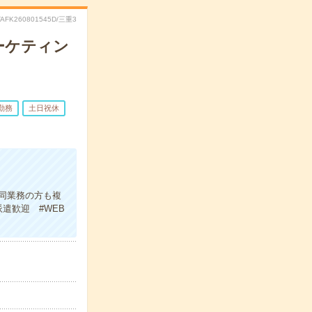
TAFK260801545D/三重3
ーケティン
勤務
土日祝休
同業務の方も複
遣歓迎 #WEB