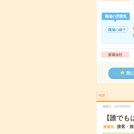
職場の雰囲気
職場の様子
派遣会社
気
未読
掲載日
2026/08/05
【誰でも
接客・旅
派遣先