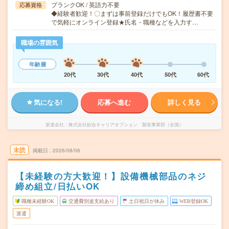
ブランクOK / 英語力不要
応募資格
◆経験者歓迎！〇まずは事前登録だけでもOK！履歴書不要
で気軽にオンライン登録★氏名・職種などを入力す…
職場の雰囲気
年齢層
20代
30代
40代
50代
60代
気になる!
応募へ進む
詳しく見る
派遣会社
株式会社綜合キャリアオプション 製造事業部（全国）
未読
掲載日
2026/08/06
【未経験の方大歓迎！】設備機械部品のネジ
締め組立/日払いOK
職種未経験OK
交通費別途支給あり
土日祝日が休み
WEB登録OK
派遣