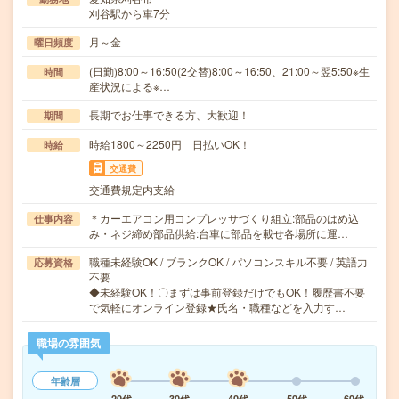
刈谷駅から車7分
月～金
曜日頻度
(日勤)8:00～16:50(2交替)8:00～16:50、21:00～翌5:50※生
時間
産状況による※…
長期でお仕事できる方、大歓迎！
期間
時給1800～2250円 日払いOK！
時給
交通費
交通費規定内支給
＊カーエアコン用コンプレッサづくり組立:部品のはめ込
仕事内容
み・ネジ締め部品供給:台車に部品を載せ各場所に運…
職種未経験OK / ブランクOK / パソコンスキル不要 / 英語力
応募資格
不要
◆未経験OK！〇まずは事前登録だけでもOK！履歴書不要
で気軽にオンライン登録★氏名・職種などを入力す…
職場の雰囲気
年齢層
20代
30代
40代
50代
60代