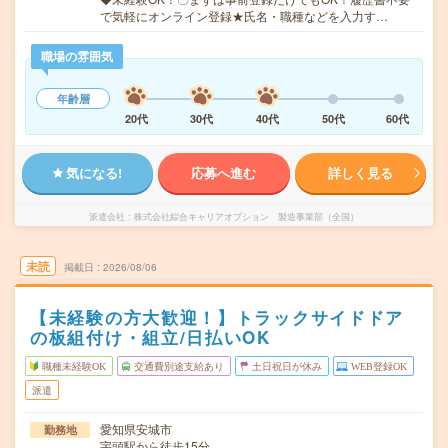
で気軽にオンライン登録★氏名・職種などを入力す…
職場の雰囲気
年齢層
20代
30代
40代
50代
60代
気になる!
応募へ進む
詳しく見る
派遣会社
株式会社綜合キャリアオプション 製造事業部（全国）
未読
掲載日
2026/08/06
【未経験の方大歓迎！】トラックサイドドア
の板組付け・組立/日払いOK
職種未経験OK
交通費別途支給あり
土日祝日が休み
WEB登録OK
派遣
愛知県安城市
勤務地
宇頭駅から徒歩15分