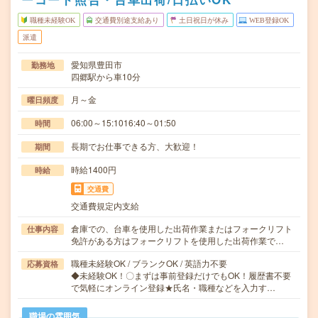
職種未経験OK
交通費別途支給あり
土日祝日が休み
WEB登録OK
派遣
愛知県豊田市
勤務地
四郷駅から車10分
月～金
曜日頻度
06:00～15:1016:40～01:50
時間
長期でお仕事できる方、大歓迎！
期間
時給1400円
時給
交通費
交通費規定内支給
倉庫での、台車を使用した出荷作業またはフォークリフト
仕事内容
免許がある方はフォークリフトを使用した出荷作業で…
職種未経験OK / ブランクOK / 英語力不要
応募資格
◆未経験OK！〇まずは事前登録だけでもOK！履歴書不要
で気軽にオンライン登録★氏名・職種などを入力す…
職場の雰囲気