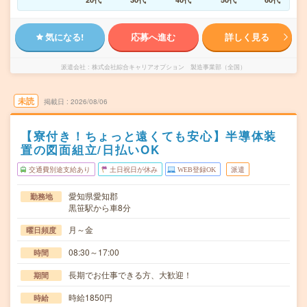
気になる!
応募へ進む
詳しく見る
派遣会社
株式会社綜合キャリアオプション 製造事業部（全国）
未読
掲載日
2026/08/06
【寮付き！ちょっと遠くても安心】半導体装
置の図面組立/日払いOK
交通費別途支給あり
土日祝日が休み
WEB登録OK
派遣
愛知県愛知郡
勤務地
黒笹駅から車8分
月～金
曜日頻度
08:30～17:00
時間
長期でお仕事できる方、大歓迎！
期間
時給1850円
時給