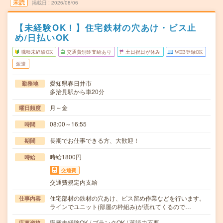
未読
掲載日
2026/08/06
【未経験OK！】住宅鉄材の穴あけ・ビス止
め/日払いOK
職種未経験OK
交通費別途支給あり
土日祝日が休み
WEB登録OK
派遣
愛知県春日井市
勤務地
多治見駅から車20分
月～金
曜日頻度
08:00～16:55
時間
長期でお仕事できる方、大歓迎！
期間
時給1800円
時給
交通費
交通費規定内支給
住宅部材の鉄材の穴あけ、ビス留め作業などを行います。
仕事内容
ラインでユニット(部屋の枠組み)が流れてくるので…
職種未経験OK / ブランクOK / 英語力不要
応募資格