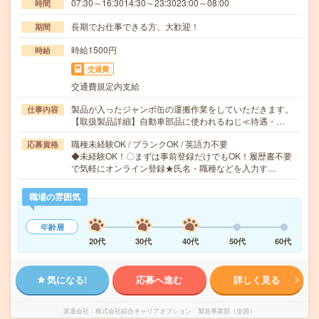
07:30～16:3014:30～23:3023:00～08:00
時間
長期でお仕事できる方、大歓迎！
期間
時給1500円
時給
交通費
交通費規定内支給
製品が入ったジャンボ缶の運搬作業をしていただきます。
仕事内容
【取扱製品詳細】自動車部品に使われるねじ≪待遇・…
職種未経験OK / ブランクOK / 英語力不要
応募資格
◆未経験OK！〇まずは事前登録だけでもOK！履歴書不要
で気軽にオンライン登録★氏名・職種などを入力す…
職場の雰囲気
年齢層
20代
30代
40代
50代
60代
気になる!
応募へ進む
詳しく見る
派遣会社
株式会社綜合キャリアオプション 製造事業部（全国）