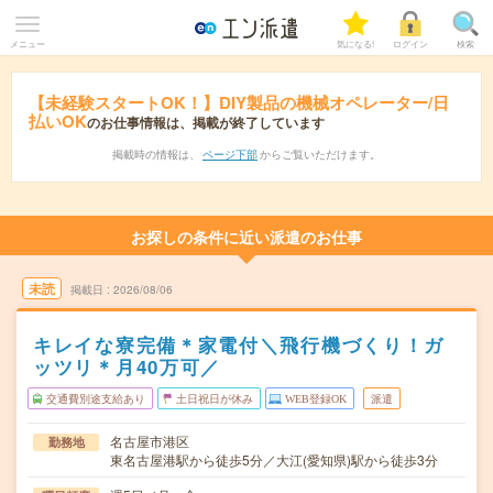
メニュー
気になる!
ログイン
検索
【未経験スタートOK！】DIY製品の機械オペレーター/日
払いOK
のお仕事情報は、掲載が終了しています
掲載時の情報は、
ページ下部
からご覧いただけます。
お探しの条件に近い派遣のお仕事
未読
掲載日
2026/08/06
キレイな寮完備＊家電付＼飛行機づくり！ガ
ッツリ＊月40万可／
交通費別途支給あり
土日祝日が休み
WEB登録OK
派遣
名古屋市港区
勤務地
東名古屋港駅から徒歩5分／大江(愛知県)駅から徒歩3分