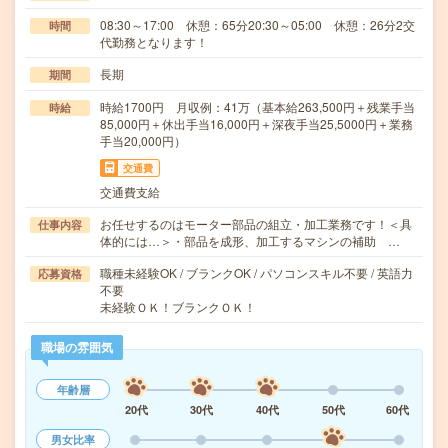
08:30～17:00 休憩：65分20:30～05:00 休憩：26分2交
時間
代勤務となります！
長期
期間
時給1700円 月収例：41万（基本給263,500円＋残業手当
時給
85,000円＋休出手当16,000円＋深夜手当25,5000円＋業務
手当20,000円）
交通費
交通費支給
お任せするのはモーター部品の組立・加工業務です！＜具
仕事内容
体的には…＞・部品を成形、加工するマシンの補助 …
職種未経験OK / ブランクOK / パソコンスキル不要 / 英語力
応募資格
不要
未経験ＯＫ！ブランクＯＫ！
職場の雰囲気
年齢層
20代
30代
40代
50代
60代
男女比率