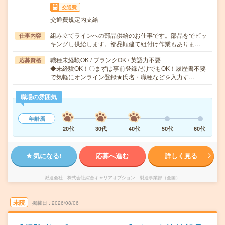
交通費
交通費規定内支給
組み立てラインへの部品供給のお仕事です。部品をでピッ
仕事内容
キングし供給します。部品順建て組付け作業もありま…
職種未経験OK / ブランクOK / 英語力不要
応募資格
◆未経験OK！〇まずは事前登録だけでもOK！履歴書不要
で気軽にオンライン登録★氏名・職種などを入力す…
職場の雰囲気
年齢層
20代
30代
40代
50代
60代
気になる!
応募へ進む
詳しく見る
派遣会社
株式会社綜合キャリアオプション 製造事業部（全国）
未読
掲載日
2026/08/06