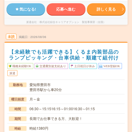
気になる!
応募へ進む
詳しく見る
派遣会社
株式会社綜合キャリアオプション 製造事業部（全国）
未読
掲載日
2026/08/06
【未経験でも活躍できる】くるま内装部品の
ランプピッキング・台車供給・順建て組付け
職種未経験OK
交通費別途支給あり
土日祝日が休み
WEB登録OK
派遣
愛知県豊田市
勤務地
豊田市駅から車20分
月～金
曜日頻度
06:30～15:1516:15～01:0016:30～01:15
時間
長期でお仕事できる方、大歓迎！
期間
時給1380円
時給