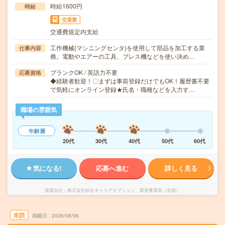
時給1600円
時給
交通費
交通費規定内支給
工作機械(マシニングセンタ)を使用して部品を加工する業
仕事内容
務。電動やエアーの工具、プレス機などを使い決め…
ブランクOK / 英語力不要
応募資格
◆経験者歓迎！〇まずは事前登録だけでもOK！履歴書不要
で気軽にオンライン登録★氏名・職種などを入力す…
職場の雰囲気
年齢層
20代
30代
40代
50代
60代
気になる!
応募へ進む
詳しく見る
派遣会社
株式会社綜合キャリアオプション 製造事業部（全国）
未読
掲載日
2026/08/06