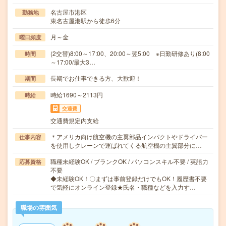
名古屋市港区
勤務地
東名古屋港駅から徒歩6分
月～金
曜日頻度
(2交替)8:00～17:00、20:00～翌5:00 ※日勤研修あり(8:00
時間
～17:00/最大3…
長期でお仕事できる方、大歓迎！
期間
時給1690～2113円
時給
交通費
交通費規定内支給
＊アメリカ向け航空機の主翼部品インパクトやドライバー
仕事内容
を使用しクレーンで運ばれてくる航空機の主翼部分に…
職種未経験OK / ブランクOK / パソコンスキル不要 / 英語力
応募資格
不要
◆未経験OK！〇まずは事前登録だけでもOK！履歴書不要
で気軽にオンライン登録★氏名・職種などを入力す…
職場の雰囲気