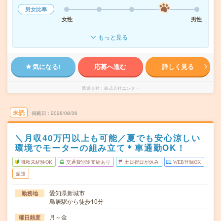
男女比率
女性
男性
もっと見る
気になる!
応募へ進む
詳しく見る
派遣会社
株式会社エンター
未読
掲載日
2026/08/06
＼月収40万円以上も可能／夏でも安心涼しい
環境でモーターの組み立て＊車通勤OK！
職種未経験OK
交通費別途支給あり
土日祝日が休み
WEB登録OK
派遣
愛知県新城市
勤務地
鳥居駅から徒歩10分
月～金
曜日頻度