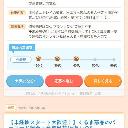
交通費規定内支給
皿替え…トレイの補充、次工程へ製品の搬入作業・測定作
仕事内容
業…製品の寸法測定(経験不要)すぐに働けます！【…
職種未経験OK / ブランクOK / 英語力不要
応募資格
◆未経験OK！〇まずは事前登録だけでもOK！履歴書不要
で気軽にオンライン登録★氏名・職種などを入力す…
職場の雰囲気
年齢層
20代
30代
40代
50代
60代
気になる!
応募へ進む
詳しく見る
派遣会社
株式会社綜合キャリアオプション 製造事業部（全国）
未読
掲載日
2026/08/06
【未経験スタート大歓迎！】くるま部品のバ
ーコード照合・台車出荷/日払いOK