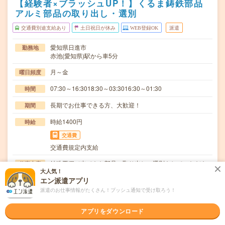
【経験者×ブラッシュUP！】くるま鋳鉄部品
アルミ部品の取り出し・選別
交通費別途支給あり
土日祝日が休み
WEB登録OK
派遣
愛知県日進市
勤務地
赤池(愛知県)駅から車5分
月～金
曜日頻度
07:30～16:3018:30～03:3016:30～01:30
時間
長期でお仕事できる方、大歓迎！
期間
時給1400円
時給
交通費
交通費規定内支給
鋳造工程で出てきた部品の取り出し、選別をしていただき
仕事内容
大人気！
ます。【取扱製品情報】自動車鋳鉄部品、アルミ部品…
エン派遣アプリ
ブランクOK / 英語力不要
応募資格
派遣のお仕事情報がたくさん！プッシュ通知で受け取ろう！
◆経験者歓迎！〇まずは事前登録だけでもOK！履歴書不要
で気軽にオンライン登録★氏名・職種などを入力す…
アプリをダウンロード