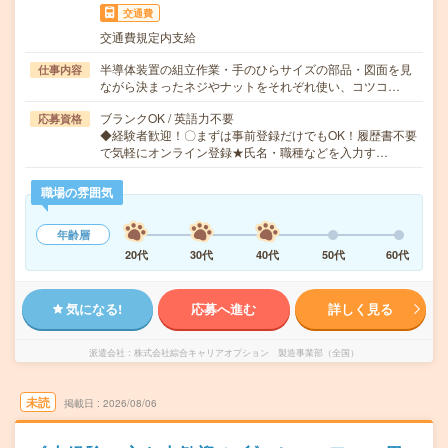
交通費
交通費規定内支給
半導体装置の組立作業・手のひらサイズの部品・図面を見
仕事内容
ながら決まったネジやナットをそれぞれ使い、コツコ…
ブランクOK / 英語力不要
応募資格
◆経験者歓迎！〇まずは事前登録だけでもOK！履歴書不要
で気軽にオンライン登録★氏名・職種などを入力す…
職場の雰囲気
年齢層
20代
30代
40代
50代
60代
気になる!
応募へ進む
詳しく見る
派遣会社
株式会社綜合キャリアオプション 製造事業部（全国）
未読
掲載日
2026/08/06