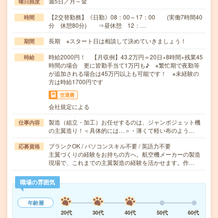
週5日／月～金
曜日頻度
【2交替勤務】《日勤》08：00～17：00 (実働7時間40
時間
分 休憩80分) ⇒昼休憩 12：…
長期 ※スタート日は相談して決めていきましょう！
期間
時給2000円！ 【月収例】43.2万円＝20日×8時間×残業45
時給
時間の場合 更に皆勤手当て1万円も♪ ※繁忙期で夜勤等
が追加される場合は45万円以上も可能です！ ※未経験の
方は時給1700円です
交通費
会社規定による
製造（組立・加工）お任せするのは、ジャンボジェット機
仕事内容
の主翼造り！＜具体的には…＞・薄くて軽い布のよう…
ブランクOK / パソコンスキル不要 / 英語力不要
応募資格
主翼づくりの経験をお持ちの方へ。航空機メーカーの製造
現場で、これまでの主翼製造の経験を活かせます。作…
職場の雰囲気
年齢層
20代
30代
40代
50代
60代