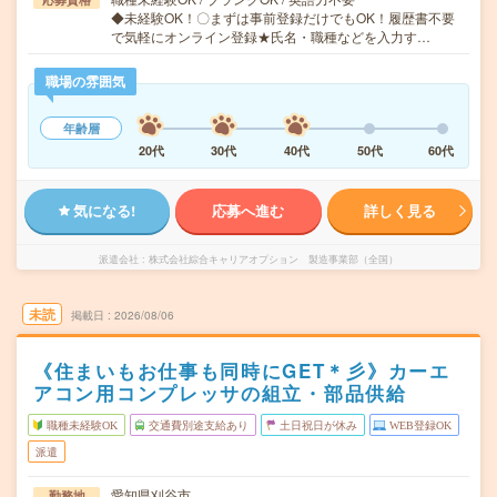
◆未経験OK！〇まずは事前登録だけでもOK！履歴書不要
で気軽にオンライン登録★氏名・職種などを入力す…
職場の雰囲気
年齢層
20代
30代
40代
50代
60代
気になる!
応募へ進む
詳しく見る
派遣会社
株式会社綜合キャリアオプション 製造事業部（全国）
未読
掲載日
2026/08/06
《住まいもお仕事も同時にGET＊彡》カーエ
アコン用コンプレッサの組立・部品供給
職種未経験OK
交通費別途支給あり
土日祝日が休み
WEB登録OK
派遣
愛知県刈谷市
勤務地