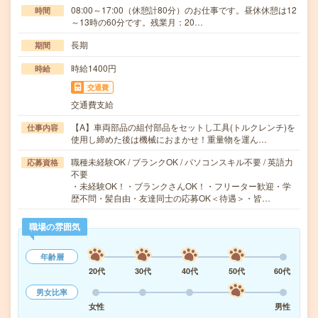
08:00～17:00（休憩計80分）のお仕事です。昼休休憩は12
時間
～13時の60分です。残業月：20…
長期
期間
時給1400円
時給
交通費
交通費支給
【A】車両部品の組付部品をセットし工具(トルクレンチ)を
仕事内容
使用し締めた後は機械におまかせ！重量物を運ん…
職種未経験OK / ブランクOK / パソコンスキル不要 / 英語力
応募資格
不要
・未経験OK！・ブランクさんOK！・フリーター歓迎・学
歴不問・髪自由・友達同士の応募OK＜待遇＞・皆…
職場の雰囲気
年齢層
20代
30代
40代
50代
60代
男女比率
女性
男性