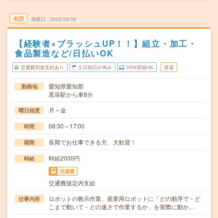
未読
掲載日
2026/08/06
【経験者×ブラッシュUP！！】組立・加工・
食品製造など/日払いOK
交通費別途支給あり
土日祝日が休み
WEB登録OK
派遣
愛知県愛知郡
勤務地
黒笹駅から車8分
月～金
曜日頻度
08:30～17:00
時間
長期でお仕事できる方、大歓迎！
期間
時給2000円
時給
交通費
交通費規定内支給
ロボットの教示作業、産業用ロボットに「どの順序で・ど
仕事内容
こまで動いて・どの速さで作業するか」を実際に動か…