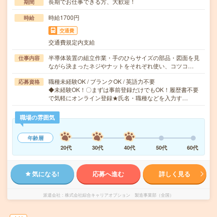
長期でお仕事できる方、大歓迎！
期間
時給1700円
時給
交通費
交通費規定内支給
半導体装置の組立作業・手のひらサイズの部品・図面を見
仕事内容
ながら決まったネジやナットをそれぞれ使い、コツコ…
職種未経験OK / ブランクOK / 英語力不要
応募資格
◆未経験OK！〇まずは事前登録だけでもOK！履歴書不要
で気軽にオンライン登録★氏名・職種などを入力す…
職場の雰囲気
年齢層
20代
30代
40代
50代
60代
気になる!
応募へ進む
詳しく見る
派遣会社
株式会社綜合キャリアオプション 製造事業部（全国）