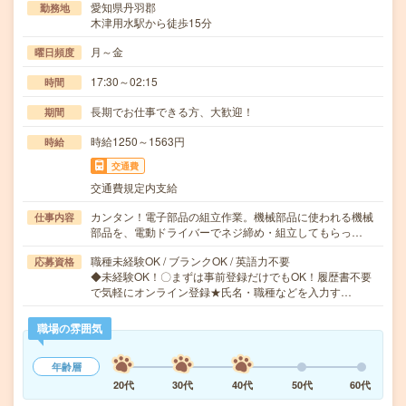
愛知県丹羽郡
勤務地
木津用水駅から徒歩15分
月～金
曜日頻度
17:30～02:15
時間
長期でお仕事できる方、大歓迎！
期間
時給1250～1563円
時給
交通費
交通費規定内支給
カンタン！電子部品の組立作業。機械部品に使われる機械
仕事内容
部品を、電動ドライバーでネジ締め・組立してもらっ…
職種未経験OK / ブランクOK / 英語力不要
応募資格
◆未経験OK！〇まずは事前登録だけでもOK！履歴書不要
で気軽にオンライン登録★氏名・職種などを入力す…
職場の雰囲気
年齢層
20代
30代
40代
50代
60代