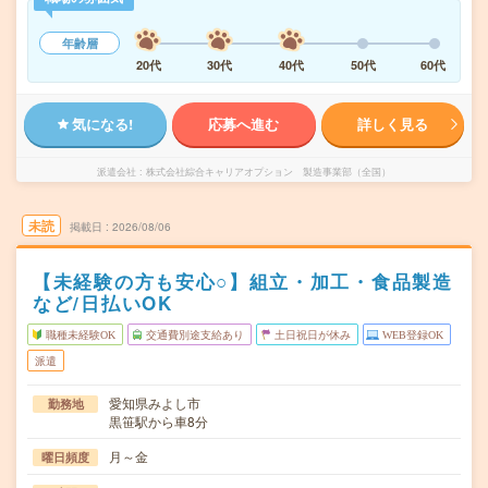
年齢層
20代
30代
40代
50代
60代
気になる!
応募へ進む
詳しく見る
派遣会社
株式会社綜合キャリアオプション 製造事業部（全国）
未読
掲載日
2026/08/06
【未経験の方も安心○】組立・加工・食品製造
など/日払いOK
職種未経験OK
交通費別途支給あり
土日祝日が休み
WEB登録OK
派遣
愛知県みよし市
勤務地
黒笹駅から車8分
月～金
曜日頻度