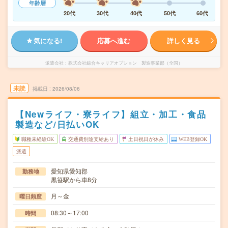
年齢層
20代
30代
40代
50代
60代
気になる!
応募へ進む
詳しく見る
派遣会社
株式会社綜合キャリアオプション 製造事業部（全国）
未読
掲載日
2026/08/06
【Newライフ・寮ライフ】組立・加工・食品
製造など/日払いOK
職種未経験OK
交通費別途支給あり
土日祝日が休み
WEB登録OK
派遣
愛知県愛知郡
勤務地
黒笹駅から車8分
月～金
曜日頻度
08:30～17:00
時間