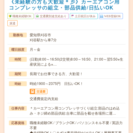
《未経験の方も大歓迎＊彡》カーエアコン用
コンプレッサの組立・部品供給/日払いOK
職種未経験OK
交通費別途支給あり
土日祝日が休み
WEB登録OK
派遣
愛知県刈谷市
勤務地
刈谷駅から車7分
月～金
曜日頻度
(日勤)8:00～16:50(2交替)8:00～16:50、21:00～翌5:50※生
時間
産状況による※…
長期でお仕事できる方、大歓迎！
期間
時給1900～2375円 日払いOK！
時給
交通費
交通費規定内支給
＊カーエアコン用コンプレッサづくり組立:部品のはめ込
仕事内容
み・ネジ締め部品供給:台車に部品を載せ各場所に運…
職種未経験OK / ブランクOK / パソコンスキル不要 / 英語力
応募資格
不要
◆未経験OK！〇まずは事前登録だけでもOK！履歴書不要