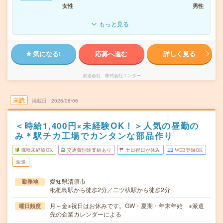
女性
男性
もっと見る
気になる!
応募へ進む
詳しく見る
派遣会社
株式会社エンター
未読
掲載日
2026/08/06
＜時給1,400円×未経験OK！＞人気の昼勤の
み＊駅チカ工場でカンタンな部品作り
職種未経験OK
交通費別途支給あり
土日祝日が休み
WEB登録OK
派遣
愛知県清須市
勤務地
枇杷島駅から徒歩2分／二ツ杁駅から徒歩2分
月～金※祝日はお休みです。GW・夏期・年末年始 ※派遣
曜日頻度
先の企業カレンダーによる