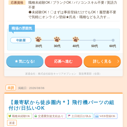
職種未経験OK / ブランクOK / パソコンスキル不要 / 英語力
応募資格
不要
◆未経験OK！〇まずは事前登録だけでもOK！履歴書不要
で気軽にオンライン登録★氏名・職種などを入力す…
職場の雰囲気
年齢層
20代
30代
40代
50代
60代
気になる!
応募へ進む
詳しく見る
派遣会社
株式会社綜合キャリアオプション 製造事業部（全国）
未読
掲載日
2026/08/06
【最寄駅から徒歩圏内＊】飛行機パーツの組
付け/日払いOK
職種未経験OK
交通費別途支給あり
土日祝日が休み
WEB登録OK
派遣