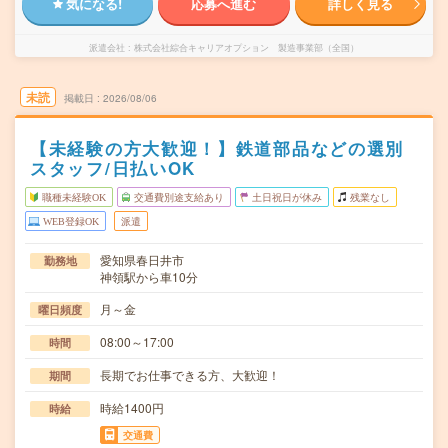
気になる!
応募へ進む
詳しく見る
派遣会社
株式会社綜合キャリアオプション 製造事業部（全国）
未読
掲載日
2026/08/06
【未経験の方大歓迎！】鉄道部品などの選別
スタッフ/日払いOK
職種未経験OK
交通費別途支給あり
土日祝日が休み
残業なし
WEB登録OK
派遣
愛知県春日井市
勤務地
神領駅から車10分
月～金
曜日頻度
08:00～17:00
時間
長期でお仕事できる方、大歓迎！
期間
時給1400円
時給
交通費