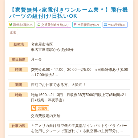
【寮費無料×家電付きワンルーム寮＊】飛行機
パーツの組付け/日払いOK
職種未経験OK
交通費別途支給あり
土日祝日が休み
WEB登録OK
派遣
名古屋市港区
勤務地
東名古屋港駅から徒歩6分
月～金
曜日頻度
(2交替)8:00～17:00、20:00～翌5:00 ※日勤研修あり(8:00
時間
～17:00/最大3…
長期でお仕事できる方、大歓迎！
期間
時給1690～2113円 月収例38万5000円以上可(8時間×21
時給
日+残業・深夜手当)
交通費
交通費規定内支給
＊アメリカ向け航空機の主翼部品インパクトやドライバー
仕事内容
を使用しクレーンで運ばれてくる航空機の主翼部分に…