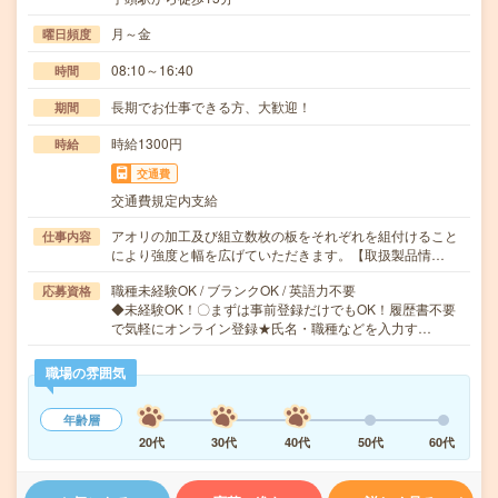
月～金
曜日頻度
08:10～16:40
時間
長期でお仕事できる方、大歓迎！
期間
時給1300円
時給
交通費
交通費規定内支給
アオリの加工及び組立数枚の板をそれぞれを組付けること
仕事内容
により強度と幅を広げていただきます。【取扱製品情…
職種未経験OK / ブランクOK / 英語力不要
応募資格
◆未経験OK！〇まずは事前登録だけでもOK！履歴書不要
で気軽にオンライン登録★氏名・職種などを入力す…
職場の雰囲気
年齢層
20代
30代
40代
50代
60代