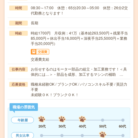
08:30～17:00 休憩：65分20:30～05:00 休憩：26分2交
時間
代勤務となります！
長期
期間
時給1700円 月収例：41万（基本給263,500円＋残業手当
時給
85,000円＋休出手当16,000円＋深夜手当25,5000円＋業務
手当20,000円）
交通費
交通費支給
お任せするのはモーター部品の組立・加工業務です！＜具
仕事内容
体的には…＞・部品を成形、加工するマシンの補助 …
職種未経験OK / ブランクOK / パソコンスキル不要 / 英語力
応募資格
不要
未経験ＯＫ！ブランクＯＫ！
職場の雰囲気
年齢層
20代
30代
40代
50代
60代
男女比率