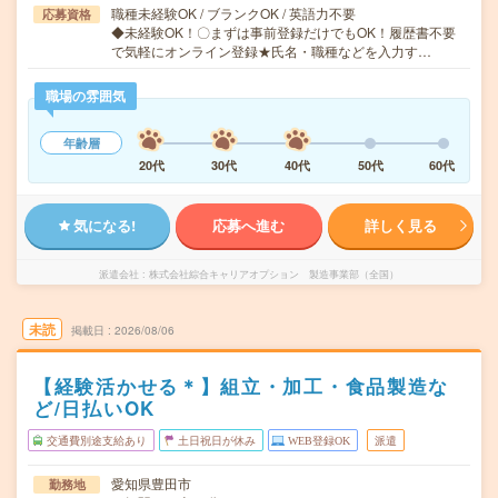
職種未経験OK / ブランクOK / 英語力不要
応募資格
◆未経験OK！〇まずは事前登録だけでもOK！履歴書不要
で気軽にオンライン登録★氏名・職種などを入力す…
職場の雰囲気
年齢層
20代
30代
40代
50代
60代
気になる!
応募へ進む
詳しく見る
派遣会社
株式会社綜合キャリアオプション 製造事業部（全国）
未読
掲載日
2026/08/06
【経験活かせる＊】組立・加工・食品製造な
ど/日払いOK
交通費別途支給あり
土日祝日が休み
WEB登録OK
派遣
愛知県豊田市
勤務地