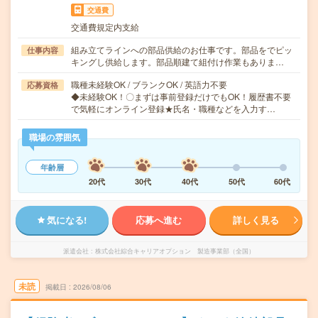
交通費
交通費規定内支給
組み立てラインへの部品供給のお仕事です。部品をでピッ
仕事内容
キングし供給します。部品順建て組付け作業もありま…
職種未経験OK / ブランクOK / 英語力不要
応募資格
◆未経験OK！〇まずは事前登録だけでもOK！履歴書不要
で気軽にオンライン登録★氏名・職種などを入力す…
職場の雰囲気
年齢層
20代
30代
40代
50代
60代
気になる!
応募へ進む
詳しく見る
派遣会社
株式会社綜合キャリアオプション 製造事業部（全国）
未読
掲載日
2026/08/06