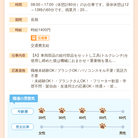
08:00～17:00（休憩計80分）のお仕事です。昼休休憩は12
時間
～13時の60分です。残業月：20…
長期
期間
時給1400円
時給
交通費
交通費支給
【A】車両部品の組付部品をセットし工具(トルクレンチ)を
仕事内容
使用し締めた後は機械におまかせ！重量物を運ん…
職種未経験OK / ブランクOK / パソコンスキル不要 / 英語力
応募資格
不要
・未経験OK！・ブランクさんOK！・フリーター歓迎・学
歴不問・髪自由・友達同士の応募OK＜待遇＞・皆…
職場の雰囲気
年齢層
20代
30代
40代
50代
60代
男女比率
女性
男性