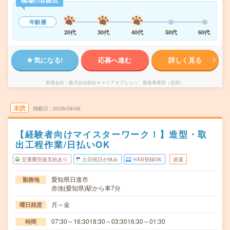
職場の雰囲気
年齢層
20代
30代
40代
50代
60代
気になる!
応募へ進む
詳しく見る
派遣会社
株式会社綜合キャリアオプション 製造事業部（全国）
未読
掲載日
2026/08/06
【経験者向けマイスターワーク！】造型・取
出工程作業/日払いOK
交通費別途支給あり
土日祝日が休み
WEB登録OK
派遣
愛知県日進市
勤務地
赤池(愛知県)駅から車7分
月～金
曜日頻度
07:30～16:3018:30～03:3016:30～01:30
時間