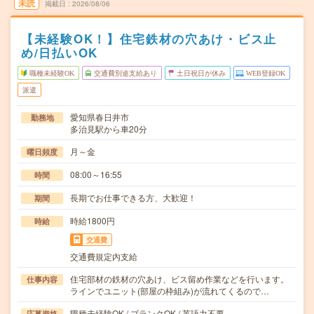
未読
掲載日
2026/08/06
【未経験OK！】住宅鉄材の穴あけ・ビス止
め/日払いOK
職種未経験OK
交通費別途支給あり
土日祝日が休み
WEB登録OK
派遣
愛知県春日井市
勤務地
多治見駅から車20分
月～金
曜日頻度
08:00～16:55
時間
長期でお仕事できる方、大歓迎！
期間
時給1800円
時給
交通費
交通費規定内支給
住宅部材の鉄材の穴あけ、ビス留め作業などを行います。
仕事内容
ラインでユニット(部屋の枠組み)が流れてくるので…
職種未経験OK / ブランクOK / 英語力不要
応募資格