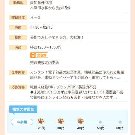
愛知県丹羽郡
勤務地
木津用水駅から徒歩15分
月～金
曜日頻度
17:30～02:15
時間
長期でお仕事できる方、大歓迎！
期間
時給1250～1563円
時給
交通費
交通費規定内支給
カンタン！電子部品の組立作業。機械部品に使われる機械
仕事内容
部品を、電動ドライバーでネジ締め・組立してもらっ…
職種未経験OK / ブランクOK / 英語力不要
応募資格
◆未経験OK！〇まずは事前登録だけでもOK！履歴書不要
で気軽にオンライン登録★氏名・職種などを入力す…
職場の雰囲気
年齢層
20代
30代
40代
50代
60代