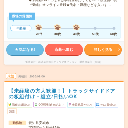
で気軽にオンライン登録★氏名・職種などを入力す…
職場の雰囲気
年齢層
20代
30代
40代
50代
60代
気になる!
応募へ進む
詳しく見る
派遣会社
株式会社綜合キャリアオプション 製造事業部（全国）
未読
掲載日
2026/08/06
【未経験の方大歓迎！】トラックサイドドア
の板組付け・組立/日払いOK
職種未経験OK
交通費別途支給あり
土日祝日が休み
WEB登録OK
派遣
愛知県安城市
勤務地
宇頭駅から徒歩15分