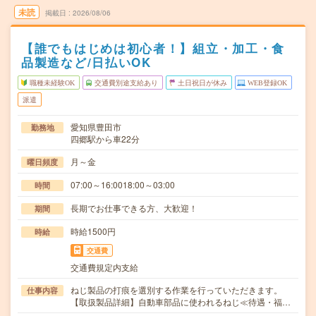
未読
掲載日
2026/08/06
【誰でもはじめは初心者！】組立・加工・食
品製造など/日払いOK
職種未経験OK
交通費別途支給あり
土日祝日が休み
WEB登録OK
派遣
愛知県豊田市
勤務地
四郷駅から車22分
月～金
曜日頻度
07:00～16:0018:00～03:00
時間
長期でお仕事できる方、大歓迎！
期間
時給1500円
時給
交通費
交通費規定内支給
ねじ製品の打痕を選別する作業を行っていただきます。
仕事内容
【取扱製品詳細】自動車部品に使われるねじ≪待遇・福…