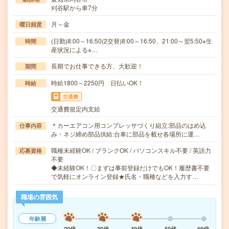
刈谷駅から車7分
月～金
曜日頻度
(日勤)8:00～16:50(2交替)8:00～16:50、21:00～翌5:50※生
時間
産状況による※…
長期でお仕事できる方、大歓迎！
期間
時給1800～2250円 日払いOK！
時給
交通費
交通費規定内支給
＊カーエアコン用コンプレッサづくり組立:部品のはめ込
仕事内容
み・ネジ締め部品供給:台車に部品を載せ各場所に運…
職種未経験OK / ブランクOK / パソコンスキル不要 / 英語力
応募資格
不要
◆未経験OK！〇まずは事前登録だけでもOK！履歴書不要
で気軽にオンライン登録★氏名・職種などを入力す…
職場の雰囲気
年齢層
20代
30代
40代
50代
60代