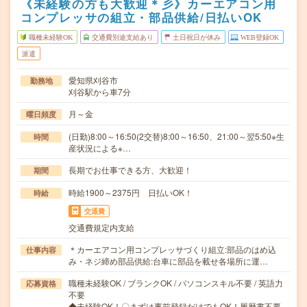
《未経験の方も大歓迎＊彡》カーエアコン用
コンプレッサの組立・部品供給/日払いOK
職種未経験OK
交通費別途支給あり
土日祝日が休み
WEB登録OK
派遣
愛知県刈谷市
勤務地
刈谷駅から車7分
月～金
曜日頻度
(日勤)8:00～16:50(2交替)8:00～16:50、21:00～翌5:50※生
時間
産状況による※…
長期でお仕事できる方、大歓迎！
期間
時給1900～2375円 日払いOK！
時給
交通費
交通費規定内支給
＊カーエアコン用コンプレッサづくり組立:部品のはめ込
仕事内容
み・ネジ締め部品供給:台車に部品を載せ各場所に運…
職種未経験OK / ブランクOK / パソコンスキル不要 / 英語力
応募資格
不要
◆未経験OK！〇まずは事前登録だけでもOK！履歴書不要