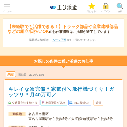
メニュー
気になる!
ログイン
検索
【未経験でも活躍できる！】トラック部品や産業建機部品
などの組立/日払いOK
のお仕事情報は、掲載が終了しています
掲載時の情報は、
ページ下部
からご覧いただけます。
お探しの条件に近い派遣のお仕事
未読
掲載日
2026/08/06
キレイな寮完備＊家電付＼飛行機づくり！ガ
ッツリ＊月40万可／
交通費別途支給あり
土日祝日が休み
WEB登録OK
派遣
名古屋市港区
勤務地
東名古屋港駅から徒歩5分／大江(愛知県)駅から徒歩3分