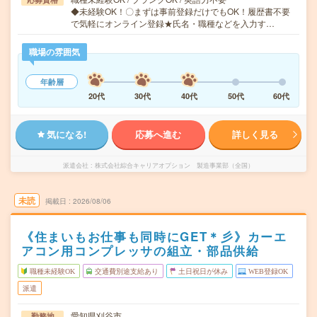
◆未経験OK！〇まずは事前登録だけでもOK！履歴書不要
で気軽にオンライン登録★氏名・職種などを入力す…
職場の雰囲気
年齢層
20代
30代
40代
50代
60代
気になる!
応募へ進む
詳しく見る
派遣会社
株式会社綜合キャリアオプション 製造事業部（全国）
未読
掲載日
2026/08/06
《住まいもお仕事も同時にGET＊彡》カーエ
アコン用コンプレッサの組立・部品供給
職種未経験OK
交通費別途支給あり
土日祝日が休み
WEB登録OK
派遣
愛知県刈谷市
勤務地