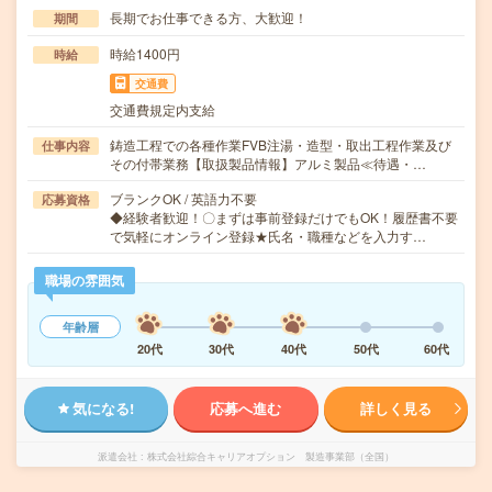
長期でお仕事できる方、大歓迎！
期間
時給1400円
時給
交通費
交通費規定内支給
鋳造工程での各種作業FVB注湯・造型・取出工程作業及び
仕事内容
その付帯業務【取扱製品情報】アルミ製品≪待遇・…
ブランクOK / 英語力不要
応募資格
◆経験者歓迎！〇まずは事前登録だけでもOK！履歴書不要
で気軽にオンライン登録★氏名・職種などを入力す…
職場の雰囲気
年齢層
20代
30代
40代
50代
60代
気になる!
応募へ進む
詳しく見る
派遣会社
株式会社綜合キャリアオプション 製造事業部（全国）