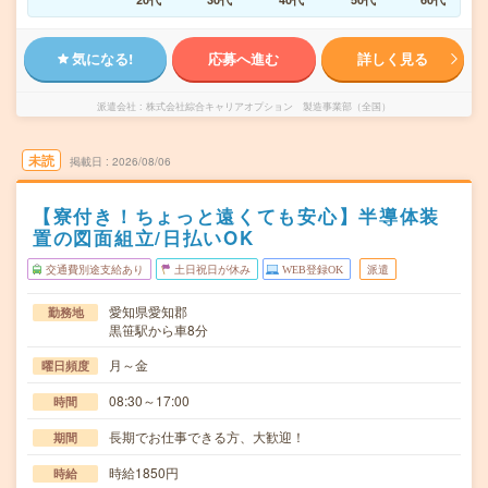
気になる!
応募へ進む
詳しく見る
派遣会社
株式会社綜合キャリアオプション 製造事業部（全国）
未読
掲載日
2026/08/06
【寮付き！ちょっと遠くても安心】半導体装
置の図面組立/日払いOK
交通費別途支給あり
土日祝日が休み
WEB登録OK
派遣
愛知県愛知郡
勤務地
黒笹駅から車8分
月～金
曜日頻度
08:30～17:00
時間
長期でお仕事できる方、大歓迎！
期間
時給1850円
時給