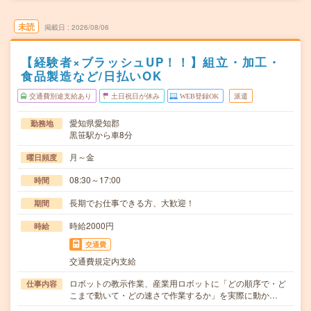
未読
掲載日
2026/08/06
【経験者×ブラッシュUP！！】組立・加工・
食品製造など/日払いOK
交通費別途支給あり
土日祝日が休み
WEB登録OK
派遣
愛知県愛知郡
勤務地
黒笹駅から車8分
月～金
曜日頻度
08:30～17:00
時間
長期でお仕事できる方、大歓迎！
期間
時給2000円
時給
交通費
交通費規定内支給
ロボットの教示作業、産業用ロボットに「どの順序で・ど
仕事内容
こまで動いて・どの速さで作業するか」を実際に動か…