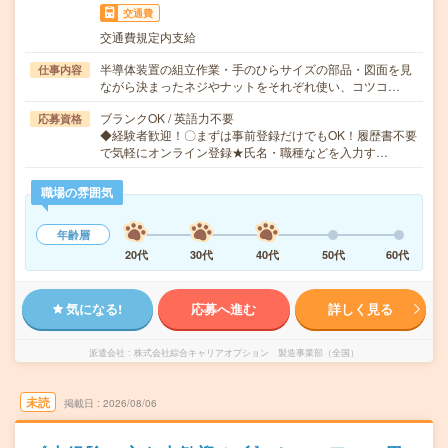
交通費
交通費規定内支給
半導体装置の組立作業・手のひらサイズの部品・図面を見
仕事内容
ながら決まったネジやナットをそれぞれ使い、コツコ…
ブランクOK / 英語力不要
応募資格
◆経験者歓迎！〇まずは事前登録だけでもOK！履歴書不要
で気軽にオンライン登録★氏名・職種などを入力す…
職場の雰囲気
年齢層
20代
30代
40代
50代
60代
気になる!
応募へ進む
詳しく見る
派遣会社
株式会社綜合キャリアオプション 製造事業部（全国）
未読
掲載日
2026/08/06