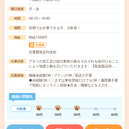
月～金
曜日頻度
08:10～16:40
時間
長期でお仕事できる方、大歓迎！
期間
時給1300円
時給
交通費
交通費規定内支給
アオリの加工及び組立数枚の板をそれぞれを組付けること
仕事内容
により強度と幅を広げていただきます。【取扱製品情…
職種未経験OK / ブランクOK / 英語力不要
応募資格
◆未経験OK！〇まずは事前登録だけでもOK！履歴書不要
で気軽にオンライン登録★氏名・職種などを入力す…
職場の雰囲気
年齢層
20代
30代
40代
50代
60代