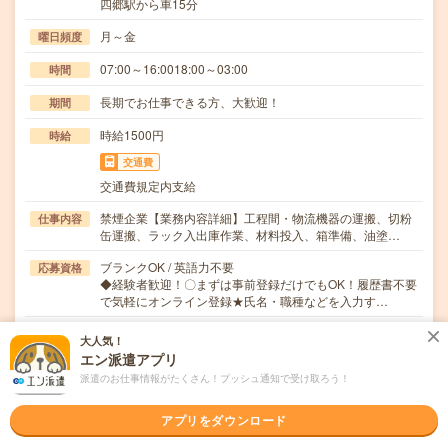
四郷駅から車15分
月～金
曜日頻度
07:00～16:0018:00～03:00
時間
長期でお仕事できる方、大歓迎！
期間
時給1500円
時給
交通費
交通費規定内支給
禁煙企業【業務内容詳細】工程間・物流機器の運搬、切粉
仕事内容
缶運搬、ラック入出庫作業、材料投入、箱準備、油塗…
ブランクOK / 英語力不要
応募資格
◆経験者歓迎！〇まずは事前登録だけでもOK！履歴書不要
で気軽にオンライン登録★氏名・職種などを入力す…
職場の雰囲気
大人気！
エン派遣アプリ
派遣のお仕事情報がたくさん！プッシュ通知で受け取ろう！
年齢層
20代
30代
40代
50代
60代
アプリをダウンロード