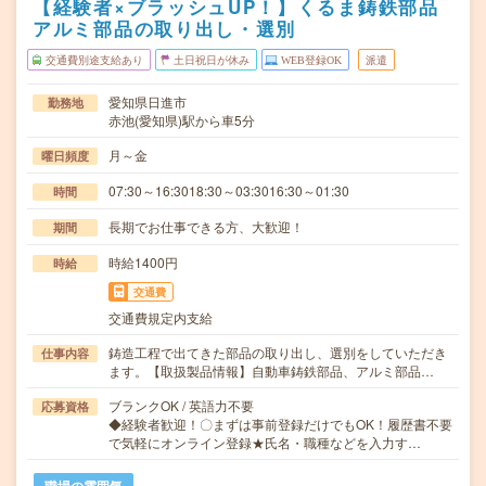
【経験者×ブラッシュUP！】くるま鋳鉄部品
アルミ部品の取り出し・選別
交通費別途支給あり
土日祝日が休み
WEB登録OK
派遣
愛知県日進市
勤務地
赤池(愛知県)駅から車5分
月～金
曜日頻度
07:30～16:3018:30～03:3016:30～01:30
時間
長期でお仕事できる方、大歓迎！
期間
時給1400円
時給
交通費
交通費規定内支給
鋳造工程で出てきた部品の取り出し、選別をしていただき
仕事内容
ます。【取扱製品情報】自動車鋳鉄部品、アルミ部品…
ブランクOK / 英語力不要
応募資格
◆経験者歓迎！〇まずは事前登録だけでもOK！履歴書不要
で気軽にオンライン登録★氏名・職種などを入力す…