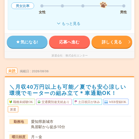
男女比率
女性
男性
もっと見る
気になる!
応募へ進む
詳しく見る
派遣会社
株式会社エンター
未読
掲載日
2026/08/06
＼月収40万円以上も可能／夏でも安心涼しい
環境でモーターの組み立て＊車通勤OK！
職種未経験OK
交通費別途支給あり
土日祝日が休み
WEB登録OK
派遣
愛知県新城市
勤務地
鳥居駅から徒歩10分
月～金
曜日頻度