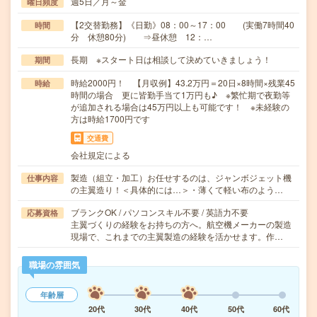
週5日／月～金
曜日頻度
【2交替勤務】《日勤》08：00～17：00 (実働7時間40
時間
分 休憩80分) ⇒昼休憩 12：…
長期 ※スタート日は相談して決めていきましょう！
期間
時給2000円！ 【月収例】43.2万円＝20日×8時間×残業45
時給
時間の場合 更に皆勤手当て1万円も♪ ※繁忙期で夜勤等
が追加される場合は45万円以上も可能です！ ※未経験の
方は時給1700円です
交通費
会社規定による
製造（組立・加工）お任せするのは、ジャンボジェット機
仕事内容
の主翼造り！＜具体的には…＞・薄くて軽い布のよう…
ブランクOK / パソコンスキル不要 / 英語力不要
応募資格
主翼づくりの経験をお持ちの方へ。航空機メーカーの製造
現場で、これまでの主翼製造の経験を活かせます。作…
職場の雰囲気
年齢層
20代
30代
40代
50代
60代