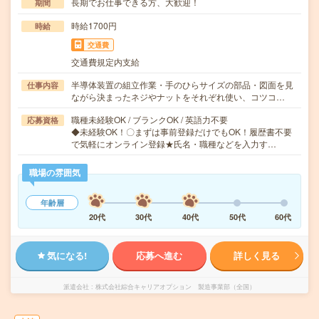
長期でお仕事できる方、大歓迎！
期間
時給1700円
時給
交通費
交通費規定内支給
半導体装置の組立作業・手のひらサイズの部品・図面を見
仕事内容
ながら決まったネジやナットをそれぞれ使い、コツコ…
職種未経験OK / ブランクOK / 英語力不要
応募資格
◆未経験OK！〇まずは事前登録だけでもOK！履歴書不要
で気軽にオンライン登録★氏名・職種などを入力す…
職場の雰囲気
年齢層
20代
30代
40代
50代
60代
気になる!
応募へ進む
詳しく見る
派遣会社
株式会社綜合キャリアオプション 製造事業部（全国）