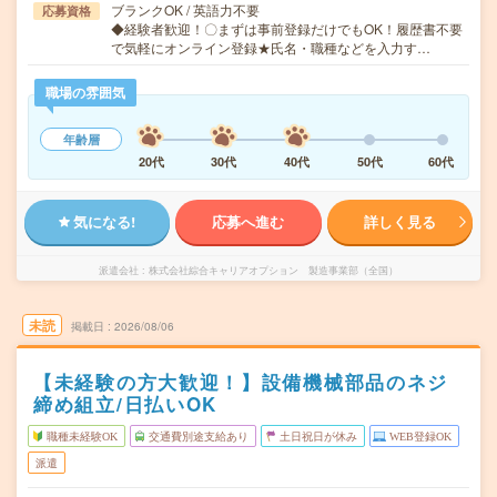
ブランクOK / 英語力不要
応募資格
◆経験者歓迎！〇まずは事前登録だけでもOK！履歴書不要
で気軽にオンライン登録★氏名・職種などを入力す…
職場の雰囲気
年齢層
20代
30代
40代
50代
60代
気になる!
応募へ進む
詳しく見る
派遣会社
株式会社綜合キャリアオプション 製造事業部（全国）
未読
掲載日
2026/08/06
【未経験の方大歓迎！】設備機械部品のネジ
締め組立/日払いOK
職種未経験OK
交通費別途支給あり
土日祝日が休み
WEB登録OK
派遣