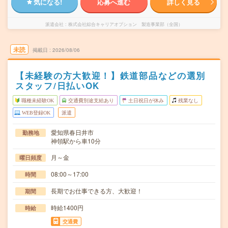
気になる!
応募へ進む
詳しく見る
派遣会社
株式会社綜合キャリアオプション 製造事業部（全国）
未読
掲載日
2026/08/06
【未経験の方大歓迎！】鉄道部品などの選別
スタッフ/日払いOK
職種未経験OK
交通費別途支給あり
土日祝日が休み
残業なし
WEB登録OK
派遣
愛知県春日井市
勤務地
神領駅から車10分
月～金
曜日頻度
08:00～17:00
時間
長期でお仕事できる方、大歓迎！
期間
時給1400円
時給
交通費