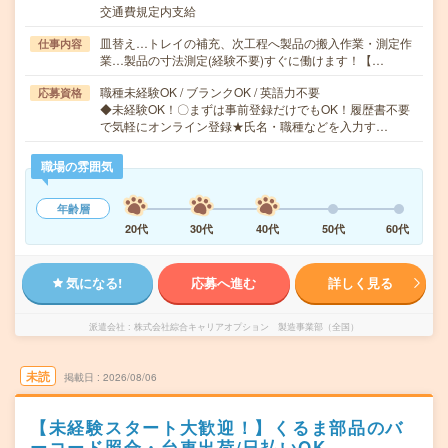
交通費規定内支給
皿替え…トレイの補充、次工程へ製品の搬入作業・測定作
仕事内容
業…製品の寸法測定(経験不要)すぐに働けます！【…
職種未経験OK / ブランクOK / 英語力不要
応募資格
◆未経験OK！〇まずは事前登録だけでもOK！履歴書不要
で気軽にオンライン登録★氏名・職種などを入力す…
職場の雰囲気
年齢層
20代
30代
40代
50代
60代
気になる!
応募へ進む
詳しく見る
派遣会社
株式会社綜合キャリアオプション 製造事業部（全国）
未読
掲載日
2026/08/06
【未経験スタート大歓迎！】くるま部品のバ
ーコード照合・台車出荷/日払いOK