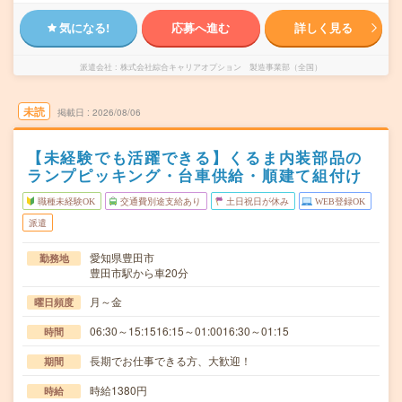
気になる!
応募へ進む
詳しく見る
派遣会社
株式会社綜合キャリアオプション 製造事業部（全国）
未読
掲載日
2026/08/06
【未経験でも活躍できる】くるま内装部品の
ランプピッキング・台車供給・順建て組付け
職種未経験OK
交通費別途支給あり
土日祝日が休み
WEB登録OK
派遣
愛知県豊田市
勤務地
豊田市駅から車20分
月～金
曜日頻度
06:30～15:1516:15～01:0016:30～01:15
時間
長期でお仕事できる方、大歓迎！
期間
時給1380円
時給