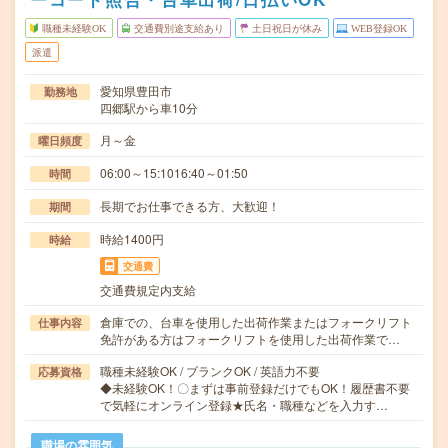
職種未経験OK
交通費別途支給あり
土日祝日が休み
WEB登録OK
派遣
愛知県豊田市
勤務地
四郷駅から車10分
月～金
曜日頻度
06:00～15:1016:40～01:50
時間
長期でお仕事できる方、大歓迎！
期間
時給1400円
時給
交通費
交通費規定内支給
倉庫での、台車を使用した出荷作業またはフォークリフト
仕事内容
免許がある方はフォークリフトを使用した出荷作業で…
職種未経験OK / ブランクOK / 英語力不要
応募資格
◆未経験OK！〇まずは事前登録だけでもOK！履歴書不要
で気軽にオンライン登録★氏名・職種などを入力す…
職場の雰囲気