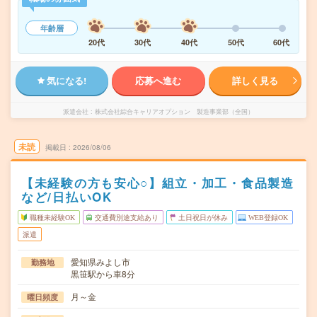
年齢層
20代
30代
40代
50代
60代
気になる!
応募へ進む
詳しく見る
派遣会社
株式会社綜合キャリアオプション 製造事業部（全国）
未読
掲載日
2026/08/06
【未経験の方も安心○】組立・加工・食品製造
など/日払いOK
職種未経験OK
交通費別途支給あり
土日祝日が休み
WEB登録OK
派遣
愛知県みよし市
勤務地
黒笹駅から車8分
月～金
曜日頻度