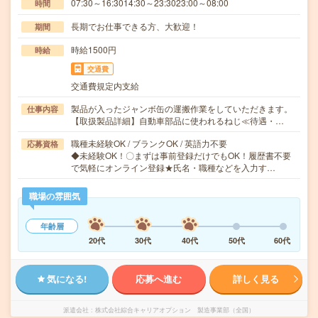
07:30～16:3014:30～23:3023:00～08:00
時間
長期でお仕事できる方、大歓迎！
期間
時給1500円
時給
交通費
交通費規定内支給
製品が入ったジャンボ缶の運搬作業をしていただきます。
仕事内容
【取扱製品詳細】自動車部品に使われるねじ≪待遇・…
職種未経験OK / ブランクOK / 英語力不要
応募資格
◆未経験OK！〇まずは事前登録だけでもOK！履歴書不要
で気軽にオンライン登録★氏名・職種などを入力す…
職場の雰囲気
年齢層
20代
30代
40代
50代
60代
気になる!
応募へ進む
詳しく見る
派遣会社
株式会社綜合キャリアオプション 製造事業部（全国）