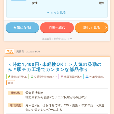
女性
男性
もっと見る
気になる!
応募へ進む
詳しく見る
派遣会社
株式会社エンター
未読
掲載日
2026/08/06
＜時給1,400円×未経験OK！＞人気の昼勤の
み＊駅チカ工場でカンタンな部品作り
職種未経験OK
交通費別途支給あり
土日祝日が休み
WEB登録OK
派遣
愛知県清須市
勤務地
枇杷島駅から徒歩2分／二ツ杁駅から徒歩2分
月～金※祝日はお休みです。GW・夏期・年末年始 ※派遣
曜日頻度
先の企業カレンダーによる