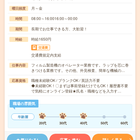
月～金
曜日頻度
08:00～16:0016:00～00:00
時間
長期でお仕事できる方、大歓迎！
期間
時給1650円
時給
交通費
交通費規定内支給
フィルム製造機のオペレーター業務です。ラップを芯に巻
仕事内容
きつける業務です。その他、外見検査、簡単な機械の…
職種未経験OK / ブランクOK / 英語力不要
応募資格
◆未経験OK！〇まずは事前登録だけでもOK！履歴書不要
で気軽にオンライン登録★氏名・職種などを入力す…
職場の雰囲気
年齢層
20代
30代
40代
50代
60代
気になる!
応募へ進む
詳しく見る