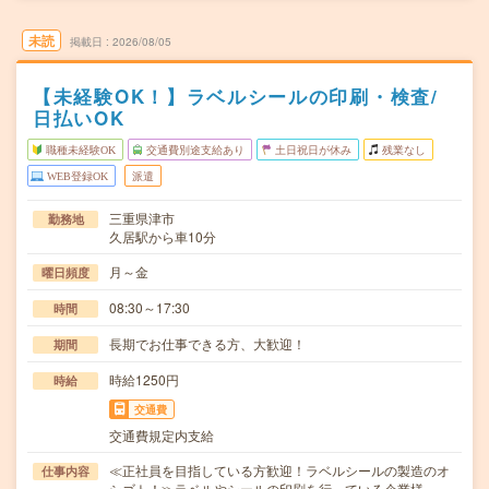
未読
掲載日
2026/08/05
【未経験OK！】ラベルシールの印刷・検査/
日払いOK
職種未経験OK
交通費別途支給あり
土日祝日が休み
残業なし
WEB登録OK
派遣
三重県津市
勤務地
久居駅から車10分
月～金
曜日頻度
08:30～17:30
時間
長期でお仕事できる方、大歓迎！
期間
時給1250円
時給
交通費
交通費規定内支給
≪正社員を目指している方歓迎！ラベルシールの製造のオ
仕事内容
シゴト！≫ラベルやシールの印刷を行っている企業様…