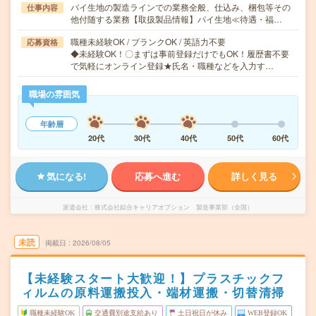
パイ生地の製造ラインでの業務全般、仕込み、梱包等その
仕事内容
他付随する業務【取扱製品情報】パイ生地≪待遇・福…
職種未経験OK / ブランクOK / 英語力不要
応募資格
◆未経験OK！〇まずは事前登録だけでもOK！履歴書不要
で気軽にオンライン登録★氏名・職種などを入力す…
職場の雰囲気
年齢層
20代
30代
40代
50代
60代
気になる!
応募へ進む
詳しく見る
派遣会社
株式会社綜合キャリアオプション 製造事業部（全国）
未読
掲載日
2026/08/05
【未経験スタート大歓迎！】プラスチックフ
ィルムの原料運搬投入・端材運搬・切替清掃
職種未経験OK
交通費別途支給あり
土日祝日が休み
WEB登録OK