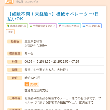
未読
掲載日
2026/08/05
【経験不問！未経験○】機械オペレーター/日
払いOK
職種未経験OK
交通費別途支給あり
土日祝日が休み
WEB登録OK
派遣
三重県名張市
勤務地
名張駅から車5分
月～金
曜日頻度
06:55～15:2514:55～23:2522:55～07:25
時間
長期でお仕事できる方、大歓迎！
期間
時給1340円
時給
交通費
交通費規定内支給
化粧品や医薬品を製造するメーカー様でのお仕事です。フ
仕事内容
ィルムに印刷する部署での機械OPなど。空調完備で…
職種未経験OK / ブランクOK / 英語力不要