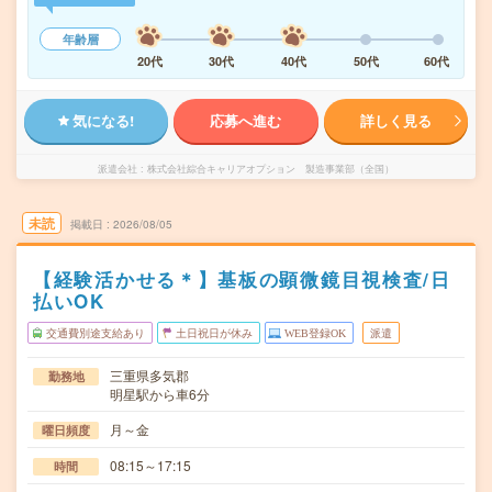
年齢層
20代
30代
40代
50代
60代
気になる!
応募へ進む
詳しく見る
派遣会社
株式会社綜合キャリアオプション 製造事業部（全国）
未読
掲載日
2026/08/05
【経験活かせる＊】基板の顕微鏡目視検査/日
払いOK
交通費別途支給あり
土日祝日が休み
WEB登録OK
派遣
三重県多気郡
勤務地
明星駅から車6分
月～金
曜日頻度
08:15～17:15
時間