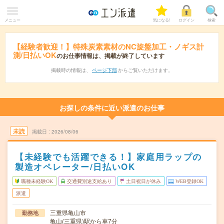
メニュー
気になる!
ログイン
検索
【経験者歓迎！】特殊炭素素材のNC旋盤加工・ノギス計
測/日払いOK
のお仕事情報は、掲載が終了しています
掲載時の情報は、
ページ下部
からご覧いただけます。
お探しの条件に近い派遣のお仕事
未読
掲載日
2026/08/06
【未経験でも活躍できる！】家庭用ラップの
製造オペレーター/日払いOK
職種未経験OK
交通費別途支給あり
土日祝日が休み
WEB登録OK
派遣
三重県亀山市
勤務地
亀山(三重県)駅から車7分