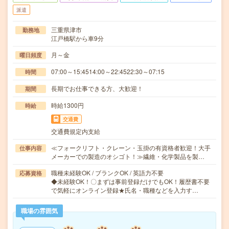
派遣
三重県津市
勤務地
江戸橋駅から車9分
月～金
曜日頻度
07:00～15:4514:00～22:4522:30～07:15
時間
長期でお仕事できる方、大歓迎！
期間
時給1300円
時給
交通費
交通費規定内支給
≪フォークリフト・クレーン・玉掛の有資格者歓迎！大手
仕事内容
メーカーでの製造のオシゴト！≫繊維・化学製品を製…
職種未経験OK / ブランクOK / 英語力不要
応募資格
◆未経験OK！〇まずは事前登録だけでもOK！履歴書不要
で気軽にオンライン登録★氏名・職種などを入力す…
職場の雰囲気