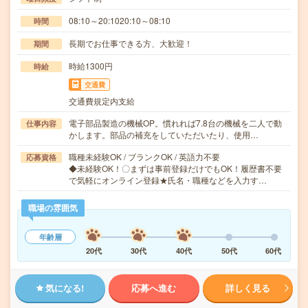
08:10～20:1020:10～08:10
時間
長期でお仕事できる方、大歓迎！
期間
時給1300円
時給
交通費
交通費規定内支給
電子部品製造の機械OP。慣れれば7.8台の機械を二人で動
仕事内容
かします。部品の補充をしていただいたり、使用…
職種未経験OK / ブランクOK / 英語力不要
応募資格
◆未経験OK！〇まずは事前登録だけでもOK！履歴書不要
で気軽にオンライン登録★氏名・職種などを入力す…
職場の雰囲気
年齢層
20代
30代
40代
50代
60代
気になる!
応募へ進む
詳しく見る