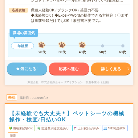
職種未経験OK / ブランクOK / 英語力不要
応募資格
◆未経験OK！◆ExcelやWordの操作できる方歓迎！〇まず
は事前登録だけでもOK！履歴書不要で気…
職場の雰囲気
年齢層
20代
30代
40代
50代
60代
気になる!
応募へ進む
詳しく見る
派遣会社
株式会社綜合キャリアオプション 製造事業部（全国）
未読
掲載日
2026/08/05
【未経験でも大丈夫＊】ペットシーツの機械
操作・検査/日払いOK
職種未経験OK
交通費別途支給あり
土日祝日が休み
WEB登録OK
派遣