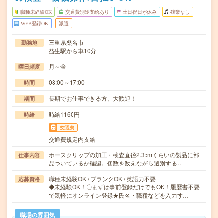
職種未経験OK
交通費別途支給あり
土日祝日が休み
残業なし
WEB登録OK
派遣
三重県桑名市
勤務地
益生駅から車10分
月～金
曜日頻度
08:00～17:00
時間
長期でお仕事できる方、大歓迎！
期間
時給1160円
時給
交通費
交通費規定内支給
ホースクリップの加工・検査直径2.3cmくらいの製品に部
仕事内容
品ついているか確認。個数を数えながら選別する…
職種未経験OK / ブランクOK / 英語力不要
応募資格
◆未経験OK！〇まずは事前登録だけでもOK！履歴書不要
で気軽にオンライン登録★氏名・職種などを入力す…
職場の雰囲気