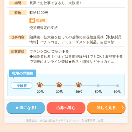
長期でお仕事できる方、大歓迎！
期間
時給1200円
時給
交通費
交通費規定内支給
顕微鏡、拡大鏡を使っての基盤の目視検査業務【取扱製品
仕事内容
情報】パチンコ台、アミューズメント製品、自動車部…
ブランクOK / 英語力不要
応募資格
◆経験者歓迎！〇まずは事前登録だけでもOK！履歴書不要
で気軽にオンライン登録★氏名・職種などを入力す…
職場の雰囲気
年齢層
20代
30代
40代
50代
60代
気になる!
応募へ進む
詳しく見る
派遣会社
株式会社綜合キャリアオプション 製造事業部（全国）