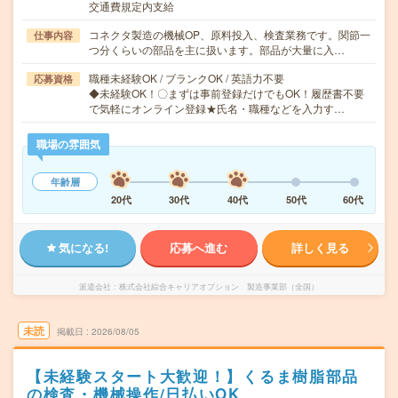
交通費規定内支給
コネクタ製造の機械OP、原料投入、検査業務です。関節一
仕事内容
つ分くらいの部品を主に扱います。部品が大量に入…
職種未経験OK / ブランクOK / 英語力不要
応募資格
◆未経験OK！〇まずは事前登録だけでもOK！履歴書不要
で気軽にオンライン登録★氏名・職種などを入力す…
職場の雰囲気
年齢層
20代
30代
40代
50代
60代
気になる!
応募へ進む
詳しく見る
派遣会社
株式会社綜合キャリアオプション 製造事業部（全国）
未読
掲載日
2026/08/05
【未経験スタート大歓迎！】くるま樹脂部品
の検査・機械操作/日払いOK