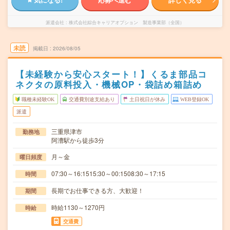
派遣会社
株式会社綜合キャリアオプション 製造事業部（全国）
未読
掲載日
2026/08/05
【未経験から安心スタート！】くるま部品コ
ネクタの原料投入・機械OP・袋詰め箱詰め
職種未経験OK
交通費別途支給あり
土日祝日が休み
WEB登録OK
派遣
三重県津市
勤務地
阿漕駅から徒歩3分
月～金
曜日頻度
07:30～16:1515:30～00:1508:30～17:15
時間
長期でお仕事できる方、大歓迎！
期間
時給1130～1270円
時給
交通費