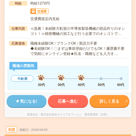
時給1270円
時給
交通費
交通費規定内支給
≪急募！未経験大歓迎の半導体製造機械の部品作りのオシ
仕事内容
ゴト！≫精密機械の加工など行う企業でのオシゴトで…
職種未経験OK / ブランクOK / 英語力不要
応募資格
◆未経験OK！〇まずは事前登録だけでもOK！履歴書不要
で気軽にオンライン登録★氏名・職種などを入力す…
職場の雰囲気
年齢層
20代
30代
40代
50代
60代
気になる!
応募へ進む
詳しく見る
派遣会社
株式会社綜合キャリアオプション 製造事業部（全国）
未読
掲載日
2026/08/05