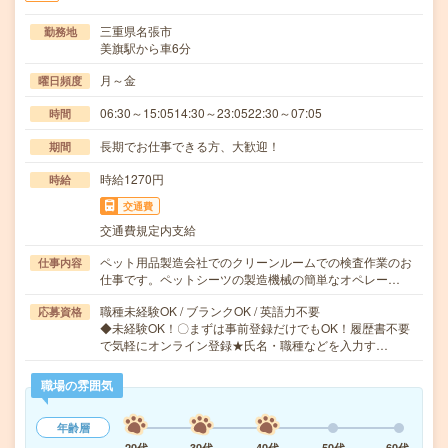
三重県名張市
勤務地
美旗駅から車6分
月～金
曜日頻度
06:30～15:0514:30～23:0522:30～07:05
時間
長期でお仕事できる方、大歓迎！
期間
時給1270円
時給
交通費
交通費規定内支給
ペット用品製造会社でのクリーンルームでの検査作業のお
仕事内容
仕事です。ペットシーツの製造機械の簡単なオペレー…
職種未経験OK / ブランクOK / 英語力不要
応募資格
◆未経験OK！〇まずは事前登録だけでもOK！履歴書不要
で気軽にオンライン登録★氏名・職種などを入力す…
職場の雰囲気
年齢層
20代
30代
40代
50代
60代