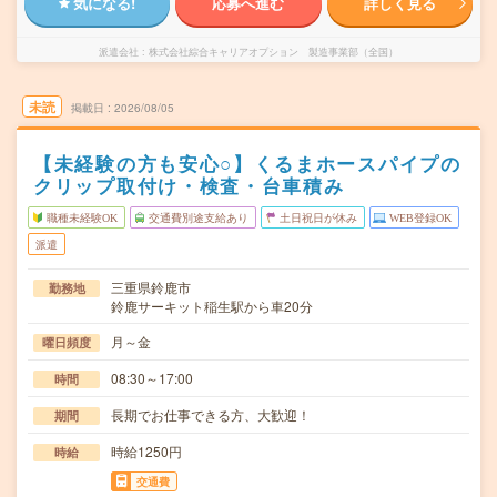
気になる!
応募へ進む
詳しく見る
派遣会社
株式会社綜合キャリアオプション 製造事業部（全国）
未読
掲載日
2026/08/05
【未経験の方も安心○】くるまホースパイプの
クリップ取付け・検査・台車積み
職種未経験OK
交通費別途支給あり
土日祝日が休み
WEB登録OK
派遣
三重県鈴鹿市
勤務地
鈴鹿サーキット稲生駅から車20分
月～金
曜日頻度
08:30～17:00
時間
長期でお仕事できる方、大歓迎！
期間
時給1250円
時給
交通費