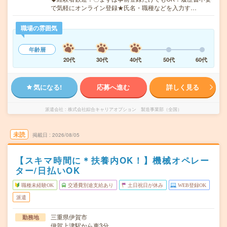
で気軽にオンライン登録★氏名・職種などを入力す…
職場の雰囲気
年齢層
20代
30代
40代
50代
60代
気になる!
応募へ進む
詳しく見る
派遣会社
株式会社綜合キャリアオプション 製造事業部（全国）
未読
掲載日
2026/08/05
【スキマ時間に＊扶養内OK！】機械オペレー
ター/日払いOK
職種未経験OK
交通費別途支給あり
土日祝日が休み
WEB登録OK
派遣
三重県伊賀市
勤務地
伊賀上津駅から車3分