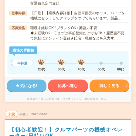
交通費規定内支給
【日勤】【業務内容詳細】自動車部品のホース、パイプを
仕事内容
機械にセットしてクリップをつけてもらいます。製品…
職種未経験OK / ブランクOK / 英語力不要
応募資格
◆未経験OK！〇まずは事前登録だけでもOK！履歴書不要
で気軽にオンライン登録★氏名・職種などを入力す…
職場の雰囲気
年齢層
20代
30代
40代
50代
60代
気になる!
応募へ進む
詳しく見る
派遣会社
株式会社綜合キャリアオプション 製造事業部（全国）
未読
掲載日
2026/08/05
【初心者歓迎！】クルマパーツの機械オペレ
ーター/日払いOK