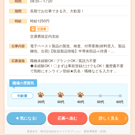
08:35～17:20
時間
長期でお仕事できる方、大歓迎！
期間
時給1250円
時給
交通費
交通費規定内支給
電子ペースト製品の製造、検査、付帯業務(材料受入、製品
仕事内容
梱包、出荷)【取扱製品情報】半導体部品≪待遇・…
職種未経験OK / ブランクOK / 英語力不要
応募資格
◆未経験OK！〇まずは事前登録だけでもOK！履歴書不要
で気軽にオンライン登録★氏名・職種などを入力す…
職場の雰囲気
年齢層
20代
30代
40代
50代
60代
気になる!
応募へ進む
詳しく見る
派遣会社
株式会社綜合キャリアオプション 製造事業部（全国）