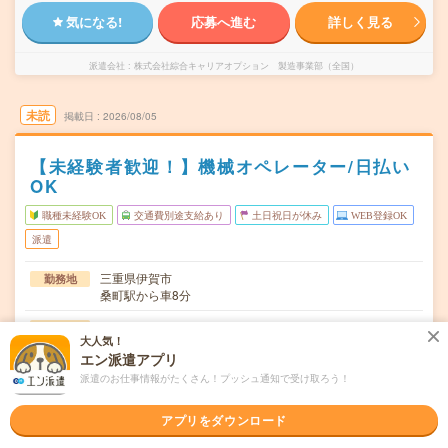
気になる!
応募へ進む
詳しく見る
派遣会社
株式会社綜合キャリアオプション 製造事業部（全国）
未読
掲載日
2026/08/05
【未経験者歓迎！】機械オペレーター/日払い
OK
職種未経験OK
交通費別途支給あり
土日祝日が休み
WEB登録OK
派遣
三重県伊賀市
勤務地
桑町駅から車8分
月～金
曜日頻度
大人気！
エン派遣アプリ
08:00～17:00
時間
派遣のお仕事情報がたくさん！プッシュ通知で受け取ろう！
長期でお仕事できる方、大歓迎！
期間
アプリをダウンロード
時給1340円
時給