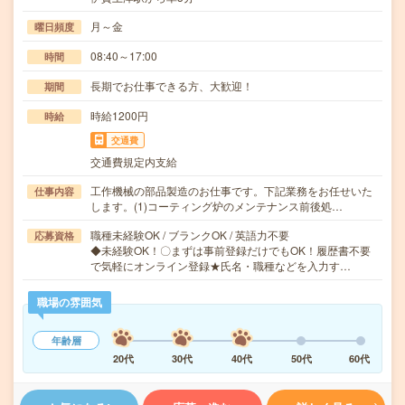
月～金
曜日頻度
08:40～17:00
時間
長期でお仕事できる方、大歓迎！
期間
時給1200円
時給
交通費
交通費規定内支給
工作機械の部品製造のお仕事です。下記業務をお任せいた
仕事内容
します。(1)コーティング炉のメンテナンス前後処…
職種未経験OK / ブランクOK / 英語力不要
応募資格
◆未経験OK！〇まずは事前登録だけでもOK！履歴書不要
で気軽にオンライン登録★氏名・職種などを入力す…
職場の雰囲気
年齢層
20代
30代
40代
50代
60代