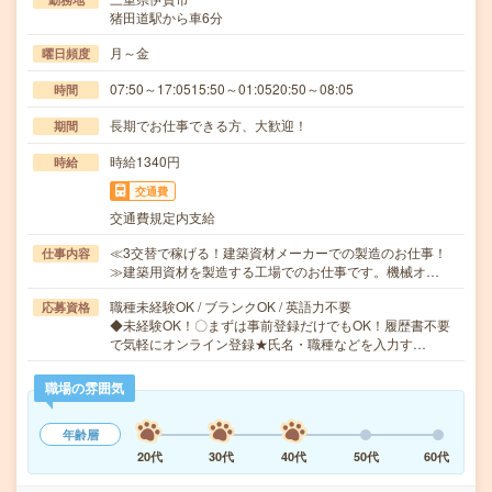
猪田道駅から車6分
月～金
曜日頻度
07:50～17:0515:50～01:0520:50～08:05
時間
長期でお仕事できる方、大歓迎！
期間
時給1340円
時給
交通費
交通費規定内支給
≪3交替で稼げる！建築資材メーカーでの製造のお仕事！
仕事内容
≫建築用資材を製造する工場でのお仕事です。機械オ…
職種未経験OK / ブランクOK / 英語力不要
応募資格
◆未経験OK！〇まずは事前登録だけでもOK！履歴書不要
で気軽にオンライン登録★氏名・職種などを入力す…
職場の雰囲気
年齢層
20代
30代
40代
50代
60代