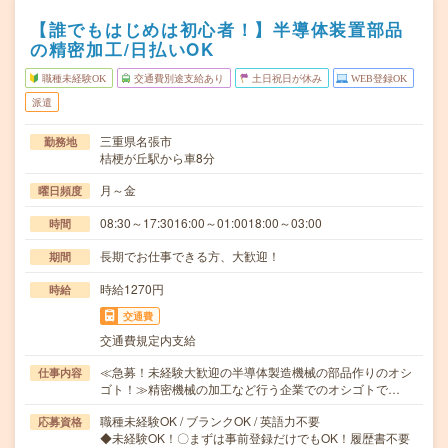
【誰でもはじめは初心者！】半導体装置部品
の精密加工/日払いOK
職種未経験OK
交通費別途支給あり
土日祝日が休み
WEB登録OK
派遣
三重県名張市
勤務地
桔梗が丘駅から車8分
月～金
曜日頻度
08:30～17:3016:00～01:0018:00～03:00
時間
長期でお仕事できる方、大歓迎！
期間
時給1270円
時給
交通費
交通費規定内支給
≪急募！未経験大歓迎の半導体製造機械の部品作りのオシ
仕事内容
ゴト！≫精密機械の加工など行う企業でのオシゴトで…
職種未経験OK / ブランクOK / 英語力不要
応募資格
◆未経験OK！〇まずは事前登録だけでもOK！履歴書不要