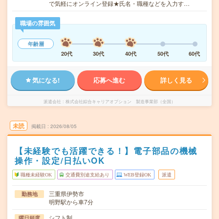
で気軽にオンライン登録★氏名・職種などを入力す…
職場の雰囲気
年齢層
20代
30代
40代
50代
60代
気になる!
応募へ進む
詳しく見る
派遣会社
株式会社綜合キャリアオプション 製造事業部（全国）
未読
掲載日
2026/08/05
【未経験でも活躍できる！】電子部品の機械
操作・設定/日払いOK
職種未経験OK
交通費別途支給あり
WEB登録OK
派遣
三重県伊勢市
勤務地
明野駅から車7分
シフト制
曜日頻度