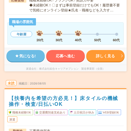
応募資格
◆未経験OK！〇まずは事前登録だけでもOK！履歴書不要
で気軽にオンライン登録★氏名・職種などを入力す…
職場の雰囲気
年齢層
20代
30代
40代
50代
60代
気になる!
応募へ進む
詳しく見る
派遣会社
株式会社綜合キャリアオプション 製造事業部（全国）
未読
掲載日
2026/08/05
【扶養内を希望の方必見！】床タイルの機械
操作・検査/日払いOK
職種未経験OK
交通費別途支給あり
土日祝日が休み
WEB登録OK
派遣
三重県伊賀市
勤務地