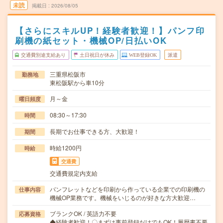
未読
掲載日
2026/08/05
【さらにスキルUP！経験者歓迎！】パンフ印
刷機の紙セット・機械OP/日払いOK
交通費別途支給あり
土日祝日が休み
WEB登録OK
派遣
三重県松阪市
勤務地
東松阪駅から車10分
月～金
曜日頻度
08:30～17:30
時間
長期でお仕事できる方、大歓迎！
期間
時給1200円
時給
交通費
交通費規定内支給
パンフレットなどを印刷から作っている企業での印刷機の
仕事内容
機械OP業務です。機械をいじるのが好きな方大歓迎…
ブランクOK / 英語力不要
応募資格
◆経験者歓迎！〇まずは事前登録だけでもOK！履歴書不要