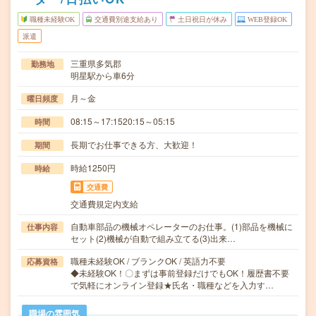
職種未経験OK
交通費別途支給あり
土日祝日が休み
WEB登録OK
派遣
三重県多気郡
勤務地
明星駅から車6分
月～金
曜日頻度
08:15～17:1520:15～05:15
時間
長期でお仕事できる方、大歓迎！
期間
時給1250円
時給
交通費
交通費規定内支給
自動車部品の機械オペレーターのお仕事。(1)部品を機械に
仕事内容
セット(2)機械が自動で組み立てる(3)出来…
職種未経験OK / ブランクOK / 英語力不要
応募資格
◆未経験OK！〇まずは事前登録だけでもOK！履歴書不要
で気軽にオンライン登録★氏名・職種などを入力す…
職場の雰囲気