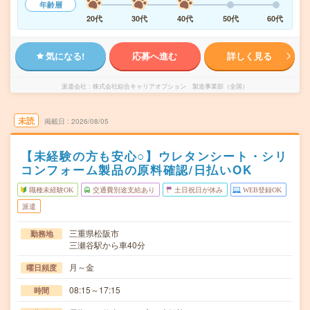
年齢層
20代
30代
40代
50代
60代
気になる!
応募へ進む
詳しく見る
派遣会社
株式会社綜合キャリアオプション 製造事業部（全国）
未読
掲載日
2026/08/05
【未経験の方も安心○】ウレタンシート・シリ
コンフォーム製品の原料確認/日払いOK
職種未経験OK
交通費別途支給あり
土日祝日が休み
WEB登録OK
派遣
三重県松阪市
勤務地
三瀬谷駅から車40分
月～金
曜日頻度
08:15～17:15
時間