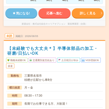
気になる!
応募へ進む
詳しく見る
派遣会社
株式会社綜合キャリアオプション 製造事業部（全国）
未読
掲載日
2026/08/05
【未経験でも大丈夫＊】半導体部品の加工・
研磨/日払いOK
職種未経験OK
交通費別途支給あり
土日祝日が休み
WEB登録OK
派遣
三重県名張市
勤務地
桔梗が丘駅から車8分
月～金
曜日頻度
08:30～17:30
時間
長期でお仕事できる方、大歓迎！
期間