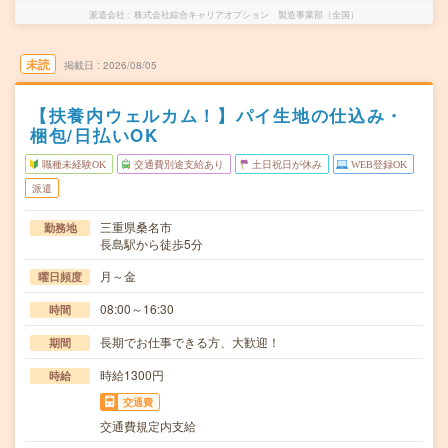
派遣会社
株式会社綜合キャリアオプション 製造事業部（全国）
未読
掲載日
2026/08/05
【扶養内ウェルカム！】パイ生地の仕込み・
梱包/日払いOK
職種未経験OK
交通費別途支給あり
土日祝日が休み
WEB登録OK
派遣
三重県桑名市
勤務地
長島駅から徒歩5分
月～金
曜日頻度
08:00～16:30
時間
長期でお仕事できる方、大歓迎！
期間
時給1300円
時給
交通費
交通費規定内支給