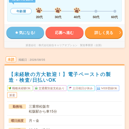
年齢層
20代
30代
40代
50代
60代
気になる!
応募へ進む
詳しく見る
派遣会社
株式会社綜合キャリアオプション 製造事業部（全国）
未読
掲載日
2026/08/05
【未経験の方大歓迎！】電子ペーストの製
造・検査/日払いOK
職種未経験OK
交通費別途支給あり
土日祝日が休み
WEB登録OK
派遣
三重県松阪市
勤務地
松阪駅から車15分
月～金
曜日頻度