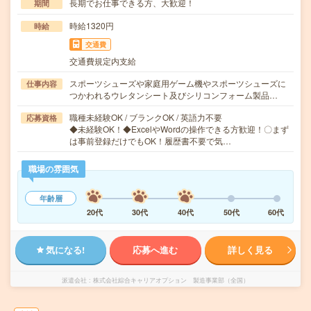
長期でお仕事できる方、大歓迎！
期間
時給1320円
時給
交通費
交通費規定内支給
スポーツシューズや家庭用ゲーム機やスポーツシューズに
仕事内容
つかわれるウレタンシート及びシリコンフォーム製品…
職種未経験OK / ブランクOK / 英語力不要
応募資格
◆未経験OK！◆ExcelやWordの操作できる方歓迎！〇まず
は事前登録だけでもOK！履歴書不要で気…
職場の雰囲気
年齢層
20代
30代
40代
50代
60代
気になる!
応募へ進む
詳しく見る
派遣会社
株式会社綜合キャリアオプション 製造事業部（全国）