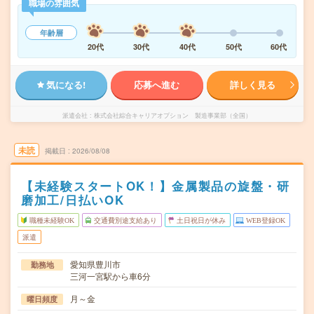
職場の雰囲気
年齢層
20代
30代
40代
50代
60代
気になる!
応募へ進む
詳しく見る
派遣会社
株式会社綜合キャリアオプション 製造事業部（全国）
未読
掲載日
2026/08/08
【未経験スタートOK！】金属製品の旋盤・研
磨加工/日払いOK
職種未経験OK
交通費別途支給あり
土日祝日が休み
WEB登録OK
派遣
愛知県豊川市
勤務地
三河一宮駅から車6分
月～金
曜日頻度