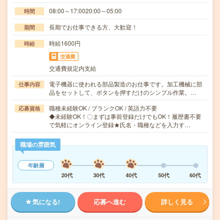
08:00～17:0020:00～05:00
時間
長期でお仕事できる方、大歓迎！
期間
時給1600円
時給
交通費
交通費規定内支給
電子機器に使われる部品製造のお仕事です。加工機械に部
仕事内容
品をセットして、ボタンを押すだけのシンプル作業。…
職種未経験OK / ブランクOK / 英語力不要
応募資格
◆未経験OK！〇まずは事前登録だけでもOK！履歴書不要
で気軽にオンライン登録★氏名・職種などを入力す…
職場の雰囲気
年齢層
20代
30代
40代
50代
60代
気になる!
応募へ進む
詳しく見る