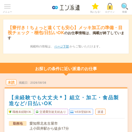
メニュー
気になる!
ログイン
検索
【寮付き！ちょっと遠くても安心】メッキ加工の準備・目
視チェック・梱包/日払いOK
のお仕事情報は、掲載が終了していま
す
掲載時の情報は、
ページ下部
からご覧いただけます。
お探しの条件に近い派遣のお仕事
未読
掲載日
2026/08/08
【未経験でも大丈夫＊】組立・加工・食品製
造など/日払いOK
職種未経験OK
交通費別途支給あり
WEB登録OK
派遣
愛知県北名古屋市
勤務地
上小田井駅から徒歩17分