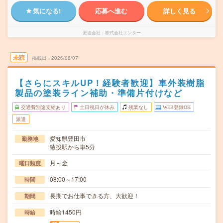
気になる!
応募へ進む
詳しく見る
派遣会社
株式会社エンター
未読
掲載日
2026/08/07
【さらにスキルUP！経験者歓迎】車外装樹脂
製品の塗装ライン補助・準備片付けなど
交通費別途支給あり
土日祝日が休み
残業なし
WEB登録OK
派遣
愛知県豊田市
勤務地
猿投駅から車5分
月～金
曜日頻度
08:00～17:00
時間
長期でお仕事できる方、大歓迎！
期間
時給1450円
時給