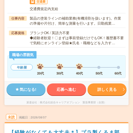
交通費
交通費規定内支給
製品の塗装ラインの補助業務(有機溶剤を扱います)。作業
仕事内容
の準備や片付け、簡単な測量を行います。日勤残業…
ブランクOK / 英語力不要
応募資格
◆経験者歓迎！〇まずは事前登録だけでもOK！履歴書不要
で気軽にオンライン登録★氏名・職種などを入力す…
職場の雰囲気
年齢層
20代
30代
40代
50代
60代
気になる!
応募へ進む
詳しく見る
派遣会社
株式会社綜合キャリアオプション 製造事業部（全国）
未読
掲載日
2026/08/07
【経験がなくても大丈夫＊】プラ製くるま部