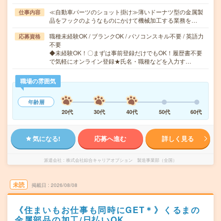
≪自動車パーツのショット掛け≫薄いドーナツ型の金属製
仕事内容
品をフックのようなものにかけて機械加工する業務を…
職種未経験OK / ブランクOK / パソコンスキル不要 / 英語力
応募資格
不要
◆未経験OK！〇まずは事前登録だけでもOK！履歴書不要
で気軽にオンライン登録★氏名・職種などを入力す…
職場の雰囲気
年齢層
20代
30代
40代
50代
60代
気になる!
応募へ進む
詳しく見る
派遣会社
株式会社綜合キャリアオプション 製造事業部（全国）
未読
掲載日
2026/08/08
《住まいもお仕事も同時にGET＊》くるまの
金属部品の加工/日払いOK