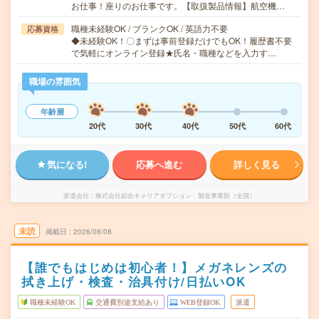
お仕事！座りのお仕事です。【取扱製品情報】航空機…
職種未経験OK / ブランクOK / 英語力不要
応募資格
◆未経験OK！〇まずは事前登録だけでもOK！履歴書不要
で気軽にオンライン登録★氏名・職種などを入力す…
職場の雰囲気
年齢層
20代
30代
40代
50代
60代
気になる!
応募へ進む
詳しく見る
派遣会社
株式会社綜合キャリアオプション 製造事業部（全国）
未読
掲載日
2026/08/08
【誰でもはじめは初心者！】メガネレンズの
拭き上げ・検査・治具付け/日払いOK
職種未経験OK
交通費別途支給あり
WEB登録OK
派遣