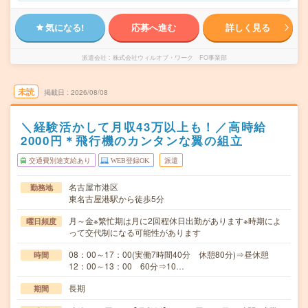
気になる!
応募へ進む
詳しく見る
派遣会社
株式会社ウィルオブ・ワーク FO事業部
未読
掲載日
2026/08/08
＼経験活かして月収43万以上も！／高時給
2000円＊飛行機のカンタンな翼の組立
交通費別途支給あり
WEB登録OK
派遣
名古屋市港区
勤務地
東名古屋港駅から徒歩5分
月～金※繁忙期は月に2回程休日出勤があります※時期によ
曜日頻度
って交代制になる可能性があります
08：00～17：00(実働7時間40分 休憩80分)⇒昼休憩
時間
12：00～13：00 60分⇒10…
長期
期間