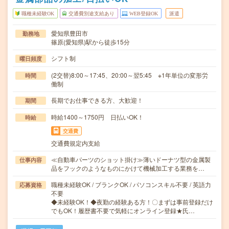
職種未経験OK
交通費別途支給あり
WEB登録OK
派遣
愛知県豊田市
勤務地
篠原(愛知県)駅から徒歩15分
シフト制
曜日頻度
(2交替)8:00～17:45、20:00～翌5:45 ※1年単位の変形労
時間
働制
長期でお仕事できる方、大歓迎！
期間
時給1400～1750円 日払いOK！
時給
交通費
交通費規定内支給
≪自動車パーツのショット掛け≫薄いドーナツ型の金属製
仕事内容
品をフックのようなものにかけて機械加工する業務を…
職種未経験OK / ブランクOK / パソコンスキル不要 / 英語力
応募資格
不要
◆未経験OK！◆夜勤の経験ある方！〇まずは事前登録だけ
でもOK！履歴書不要で気軽にオンライン登録★氏…