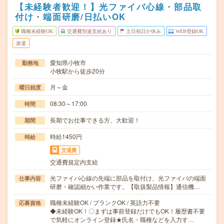
【未経験者歓迎！】光ファイバ心線・部品取
付け・端面研磨/日払いOK
職種未経験OK
交通費別途支給あり
土日祝日が休み
WEB登録OK
派遣
愛知県小牧市
勤務地
小牧駅から徒歩20分
月～金
曜日頻度
08:30～17:00
時間
長期でお仕事できる方、大歓迎！
期間
時給1450円
時給
交通費
交通費規定内支給
光ファイバ心線の先端に部品を取付け、光ファイバの端面
仕事内容
研磨・確認細かい作業です。【取扱製品情報】通信機…
職種未経験OK / ブランクOK / 英語力不要
応募資格
◆未経験OK！〇まずは事前登録だけでもOK！履歴書不要
で気軽にオンライン登録★氏名・職種などを入力す…