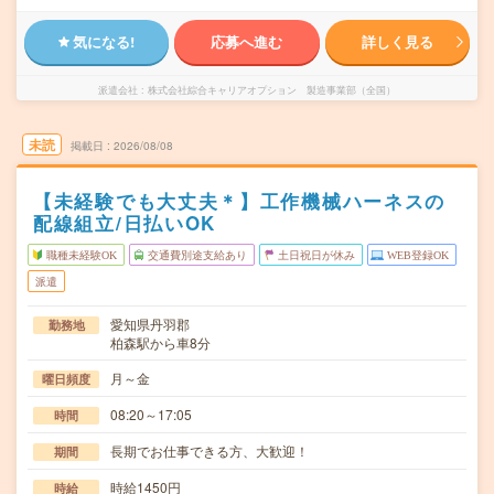
気になる!
応募へ進む
詳しく見る
派遣会社
株式会社綜合キャリアオプション 製造事業部（全国）
未読
掲載日
2026/08/08
【未経験でも大丈夫＊】工作機械ハーネスの
配線組立/日払いOK
職種未経験OK
交通費別途支給あり
土日祝日が休み
WEB登録OK
派遣
愛知県丹羽郡
勤務地
柏森駅から車8分
月～金
曜日頻度
08:20～17:05
時間
長期でお仕事できる方、大歓迎！
期間
時給1450円
時給