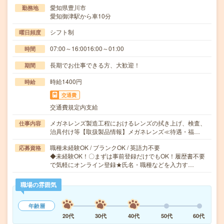
愛知県豊川市
勤務地
愛知御津駅から車10分
シフト制
曜日頻度
07:00～16:0016:00～01:00
時間
長期でお仕事できる方、大歓迎！
期間
時給1400円
時給
交通費
交通費規定内支給
メガネレンズ製造工程におけるレンズの拭き上げ、検査、
仕事内容
治具付け等【取扱製品情報】メガネレンズ≪待遇・福…
職種未経験OK / ブランクOK / 英語力不要
応募資格
◆未経験OK！〇まずは事前登録だけでもOK！履歴書不要
で気軽にオンライン登録★氏名・職種などを入力す…
職場の雰囲気
年齢層
20代
30代
40代
50代
60代