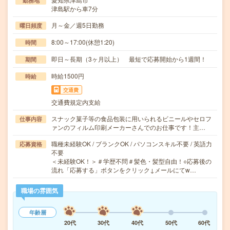
勤務地
津島駅から車7分
月～金／週5日勤務
曜日頻度
8:00～17:00(休憩1:20)
時間
即日～長期（3ヶ月以上） 最短で応募開始から1週間！
期間
時給1500円
時給
交通費
交通費規定内支給
スナック菓子等の食品包装に用いられるビニールやセロフ
仕事内容
ァンのフィルム印刷メーカーさんでのお仕事です！主…
職種未経験OK / ブランクOK / パソコンスキル不要 / 英語力
応募資格
不要
＜未経験OK！＞＃学歴不問＃髪色・髪型自由！○応募後の
流れ「応募する」ボタンをクリック↓メールにてw…
職場の雰囲気
年齢層
20代
30代
40代
50代
60代