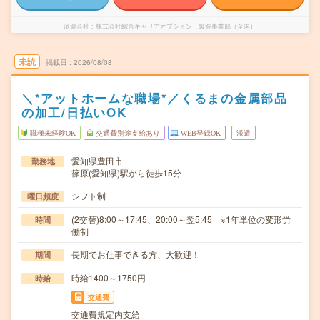
派遣会社
株式会社綜合キャリアオプション 製造事業部（全国）
未読
掲載日
2026/08/08
＼*アットホームな職場*／くるまの金属部品
の加工/日払いOK
職種未経験OK
交通費別途支給あり
WEB登録OK
派遣
愛知県豊田市
勤務地
篠原(愛知県)駅から徒歩15分
シフト制
曜日頻度
(2交替)8:00～17:45、20:00～翌5:45 ※1年単位の変形労
時間
働制
長期でお仕事できる方、大歓迎！
期間
時給1400～1750円
時給
交通費
交通費規定内支給