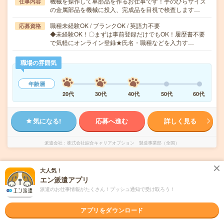
機械を操作して車部品を作るお仕事です！手のひらサイズ
仕事内容
の金属部品を機械に投入、完成品を目視で検査します…
職種未経験OK / ブランクOK / 英語力不要
応募資格
◆未経験OK！〇まずは事前登録だけでもOK！履歴書不要
で気軽にオンライン登録★氏名・職種などを入力す…
職場の雰囲気
年齢層
20代
30代
40代
50代
60代
気になる!
応募へ進む
詳しく見る
派遣会社
株式会社綜合キャリアオプション 製造事業部（全国）
未読
掲載日
2026/08/07
大人気！
エン派遣アプリ
派遣のお仕事情報がたくさん！プッシュ通知で受け取ろう！
【経験者歓迎！】組立・加工・食品製造など/
日払いOK
アプリをダウンロード
交通費別途支給あり
土日祝日が休み
WEB登録OK
派遣