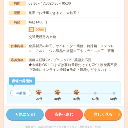
08:30～17:3020:30～05:30
時間
長期でお仕事できる方、大歓迎！
期間
時給1400円
時給
交通費
交通費規定内支給
金属製品の加工、オペレーター業務。特殊鋼、ステンレ
仕事内容
ス、アルミニウム製品の旋盤加工やフライス加工、研磨…
職種未経験OK / ブランクOK / 英語力不要
応募資格
◆未経験OK！〇まずは事前登録だけでもOK！履歴書不要
で気軽にオンライン登録★氏名・職種などを入力す…
職場の雰囲気
年齢層
20代
30代
40代
50代
60代
気になる!
応募へ進む
詳しく見る
派遣会社
株式会社綜合キャリアオプション 製造事業部（全国）