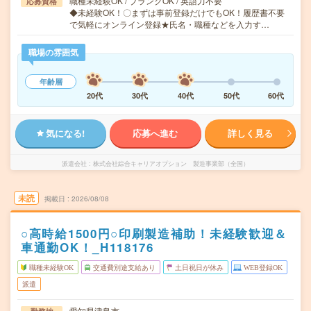
職種未経験OK / ブランクOK / 英語力不要
応募資格
◆未経験OK！〇まずは事前登録だけでもOK！履歴書不要
で気軽にオンライン登録★氏名・職種などを入力す…
職場の雰囲気
年齢層
20代
30代
40代
50代
60代
気になる!
応募へ進む
詳しく見る
派遣会社
株式会社綜合キャリアオプション 製造事業部（全国）
未読
掲載日
2026/08/08
○高時給1500円○印刷製造補助！未経験歓迎＆
車通勤OK！_H118176
職種未経験OK
交通費別途支給あり
土日祝日が休み
WEB登録OK
派遣
愛知県津島市