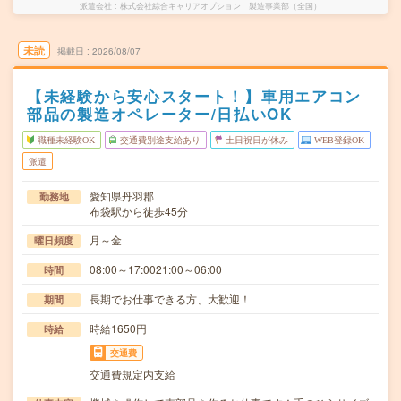
派遣会社
株式会社綜合キャリアオプション 製造事業部（全国）
未読
掲載日
2026/08/07
【未経験から安心スタート！】車用エアコン
部品の製造オペレーター/日払いOK
職種未経験OK
交通費別途支給あり
土日祝日が休み
WEB登録OK
派遣
愛知県丹羽郡
勤務地
布袋駅から徒歩45分
月～金
曜日頻度
08:00～17:0021:00～06:00
時間
長期でお仕事できる方、大歓迎！
期間
時給1650円
時給
交通費
交通費規定内支給