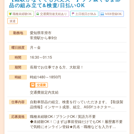
品の組み立て&検査/日払いOK
職種未経験OK
交通費別途支給あり
土日祝日が休み
WEB登録OK
派遣
愛知県常滑市
勤務地
常滑駅から車9分
月～金
曜日頻度
16:30～01:15
時間
長期でお仕事できる方、大歓迎！
期間
時給1480～1850円
時給
交通費
交通費規定内支給
自動車部品の組立、検査を行っていただきます。【取扱製
仕事内容
品情報】インサート成形、組立、ASSYコネクター…
職種未経験OK / ブランクOK / 英語力不要
応募資格
◆未経験OK！〇まずは事前登録だけでもOK！履歴書不要
で気軽にオンライン登録★氏名・職種などを入力す…