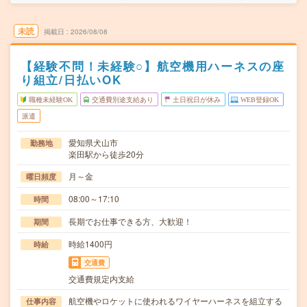
未読
掲載日
2026/08/08
【経験不問！未経験○】航空機用ハーネスの座
り組立/日払いOK
職種未経験OK
交通費別途支給あり
土日祝日が休み
WEB登録OK
派遣
愛知県犬山市
勤務地
楽田駅から徒歩20分
月～金
曜日頻度
08:00～17:10
時間
長期でお仕事できる方、大歓迎！
期間
時給1400円
時給
交通費
交通費規定内支給
航空機やロケットに使われるワイヤーハーネスを組立する
仕事内容