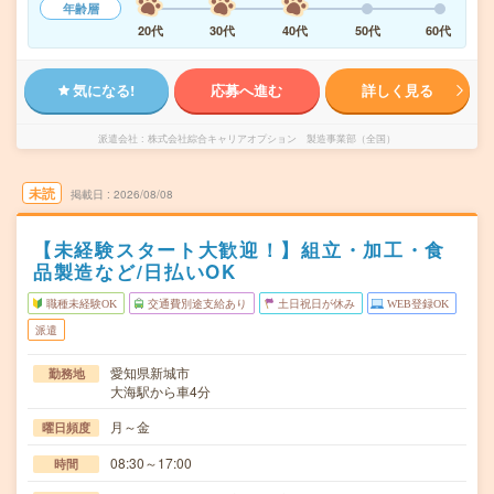
年齢層
20代
30代
40代
50代
60代
気になる!
応募へ進む
詳しく見る
派遣会社
株式会社綜合キャリアオプション 製造事業部（全国）
未読
掲載日
2026/08/08
【未経験スタート大歓迎！】組立・加工・食
品製造など/日払いOK
職種未経験OK
交通費別途支給あり
土日祝日が休み
WEB登録OK
派遣
愛知県新城市
勤務地
大海駅から車4分
月～金
曜日頻度
08:30～17:00
時間