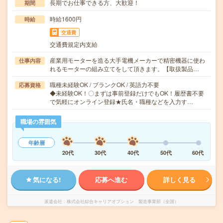
長期でお仕事できる方、大歓迎！
期間
時給1600円
時給
交通費
交通費規定内支給
産業用モーターを造る大手電機メーカーで精密機器に使わ
仕事内容
れるモーターの組み立てをして頂きます。【取扱製品…
職種未経験OK / ブランクOK / 英語力不要
応募資格
◆未経験OK！〇まずは事前登録だけでもOK！履歴書不要
で気軽にオンライン登録★氏名・職種などを入力す…
職場の雰囲気
年齢層
20代
30代
40代
50代
60代
気になる!
応募へ進む
詳しく見る
派遣会社
株式会社綜合キャリアオプション 製造事業部（全国）