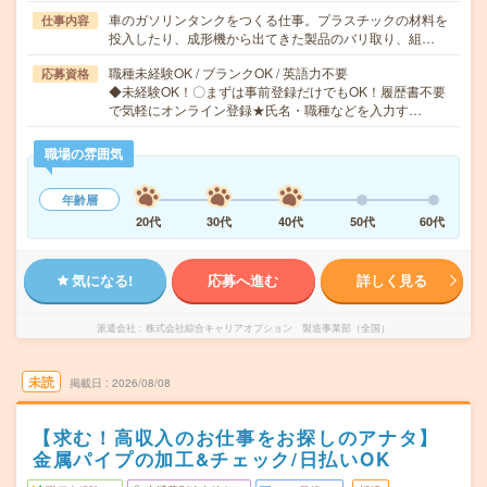
車のガソリンタンクをつくる仕事。プラスチックの材料を
仕事内容
投入したり、成形機から出てきた製品のバリ取り、組…
職種未経験OK / ブランクOK / 英語力不要
応募資格
◆未経験OK！〇まずは事前登録だけでもOK！履歴書不要
で気軽にオンライン登録★氏名・職種などを入力す…
職場の雰囲気
年齢層
20代
30代
40代
50代
60代
気になる!
応募へ進む
詳しく見る
派遣会社
株式会社綜合キャリアオプション 製造事業部（全国）
未読
掲載日
2026/08/08
【求む！高収入のお仕事をお探しのアナタ】
金属パイプの加工&チェック/日払いOK