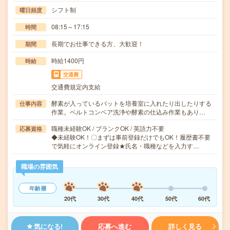
シフト制
曜日頻度
08:15～17:15
時間
長期でお仕事できる方、大歓迎！
期間
時給1400円
時給
交通費
交通費規定内支給
酵素が入っているバットを培養室に入れたり出したりする
仕事内容
作業。ベルトコンベア洗浄や酵素の仕込み作業もあり…
職種未経験OK / ブランクOK / 英語力不要
応募資格
◆未経験OK！〇まずは事前登録だけでもOK！履歴書不要
で気軽にオンライン登録★氏名・職種などを入力す…
職場の雰囲気
年齢層
20代
30代
40代
50代
60代
気になる!
応募へ進む
詳しく見る