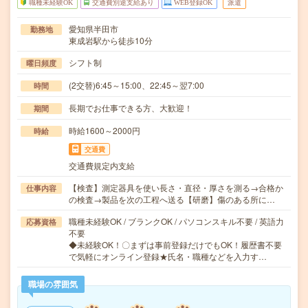
職種未経験OK
交通費別途支給あり
WEB登録OK
派遣
愛知県半田市
勤務地
東成岩駅から徒歩10分
シフト制
曜日頻度
(2交替)6:45～15:00、22:45～翌7:00
時間
長期でお仕事できる方、大歓迎！
期間
時給1600～2000円
時給
交通費
交通費規定内支給
【検査】測定器具を使い長さ・直径・厚さを測る→合格か
仕事内容
の検査→製品を次の工程へ送る【研磨】傷のある所に…
職種未経験OK / ブランクOK / パソコンスキル不要 / 英語力
応募資格
不要
◆未経験OK！〇まずは事前登録だけでもOK！履歴書不要
で気軽にオンライン登録★氏名・職種などを入力す…
職場の雰囲気