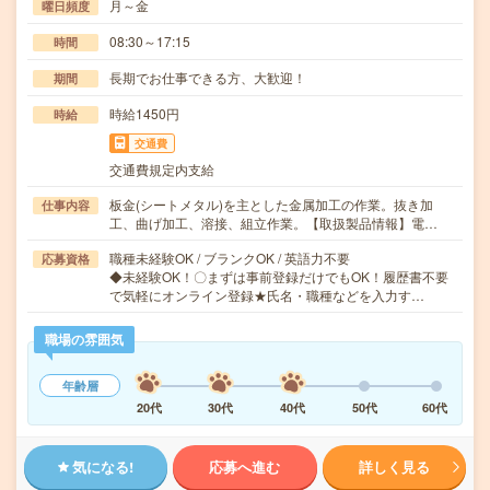
月～金
曜日頻度
08:30～17:15
時間
長期でお仕事できる方、大歓迎！
期間
時給1450円
時給
交通費
交通費規定内支給
板金(シートメタル)を主とした金属加工の作業。抜き加
仕事内容
工、曲げ加工、溶接、組立作業。【取扱製品情報】電…
職種未経験OK / ブランクOK / 英語力不要
応募資格
◆未経験OK！〇まずは事前登録だけでもOK！履歴書不要
で気軽にオンライン登録★氏名・職種などを入力す…
職場の雰囲気
年齢層
20代
30代
40代
50代
60代
気になる!
応募へ進む
詳しく見る