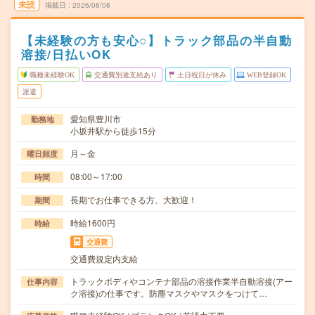
未読
掲載日
2026/08/08
【未経験の方も安心○】トラック部品の半自動
溶接/日払いOK
職種未経験OK
交通費別途支給あり
土日祝日が休み
WEB登録OK
派遣
愛知県豊川市
勤務地
小坂井駅から徒歩15分
月～金
曜日頻度
08:00～17:00
時間
長期でお仕事できる方、大歓迎！
期間
時給1600円
時給
交通費
交通費規定内支給
トラックボディやコンテナ部品の溶接作業半自動溶接(アー
仕事内容
ク溶接)の仕事です。防塵マスクやマスクをつけて…