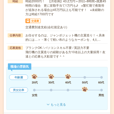
時給2000円！ 【月収例】43.2万円＝20日×8時間×残業45
時給
時間の場合 更に皆勤手当て1万円も♪ ※繁忙期で夜勤等
が追加される場合は45万円以上も可能です！ ※未経験の
方は時給1700円です
交通費
交通費別途支給(会社規定あり)
お任せするのは、ジャンボジェット機の主翼造り！＜具体
仕事内容
的には…＞・薄くて軽い布のようなカーボンを、4人…
ブランクOK / パソコンスキル不要 / 英語力不要
応募資格
飛行機の主翼造りの経験がある方10名以上の大量採用！友
達との応募も大歓迎です＾＾
職場の雰囲気
年齢層
20代
30代
40代
50代
60代
男女比率
女性
男性
もっと見る