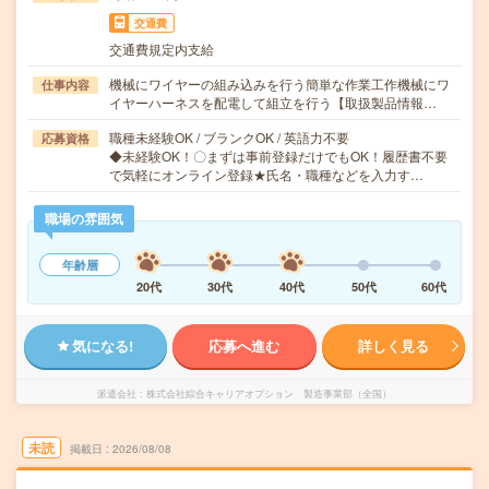
交通費
交通費規定内支給
機械にワイヤーの組み込みを行う簡単な作業工作機械にワ
仕事内容
イヤーハーネスを配電して組立を行う【取扱製品情報…
職種未経験OK / ブランクOK / 英語力不要
応募資格
◆未経験OK！〇まずは事前登録だけでもOK！履歴書不要
で気軽にオンライン登録★氏名・職種などを入力す…
職場の雰囲気
年齢層
20代
30代
40代
50代
60代
気になる!
応募へ進む
詳しく見る
派遣会社
株式会社綜合キャリアオプション 製造事業部（全国）
未読
掲載日
2026/08/08