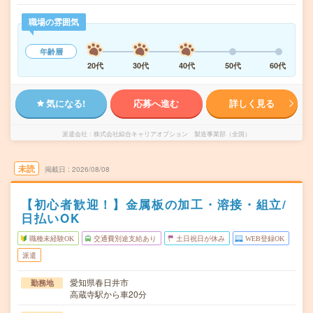
職場の雰囲気
年齢層
20代
30代
40代
50代
60代
気になる!
応募へ進む
詳しく見る
派遣会社
株式会社綜合キャリアオプション 製造事業部（全国）
未読
掲載日
2026/08/08
【初心者歓迎！】金属板の加工・溶接・組立/
日払いOK
職種未経験OK
交通費別途支給あり
土日祝日が休み
WEB登録OK
派遣
愛知県春日井市
勤務地
高蔵寺駅から車20分