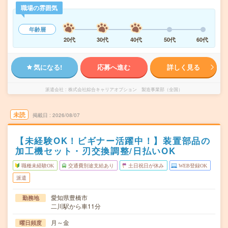
職場の雰囲気
年齢層
20代
30代
40代
50代
60代
気になる!
応募へ進む
詳しく見る
派遣会社
株式会社綜合キャリアオプション 製造事業部（全国）
未読
掲載日
2026/08/07
【未経験OK！ビギナー活躍中！】装置部品の
加工機セット・刃交換調整/日払いOK
職種未経験OK
交通費別途支給あり
土日祝日が休み
WEB登録OK
派遣
愛知県豊橋市
勤務地
二川駅から車11分
月～金
曜日頻度