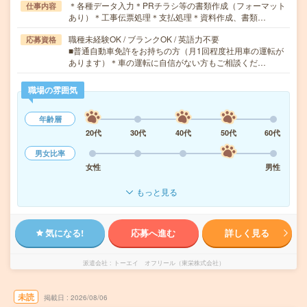
＊各種データ入力＊PRチラシ等の書類作成（フォーマット
仕事内容
あり）＊工事伝票処理＊支払処理＊資料作成、書類…
職種未経験OK / ブランクOK / 英語力不要
応募資格
■普通自動車免許をお持ちの方（月1回程度社用車の運転が
あります）＊車の運転に自信がない方もご相談くだ…
職場の雰囲気
年齢層
20代
30代
40代
50代
60代
男女比率
女性
男性
もっと見る
気になる!
応募へ進む
詳しく見る
派遣会社
トーエイ オフリール（東栄株式会社）
未読
掲載日
2026/08/06