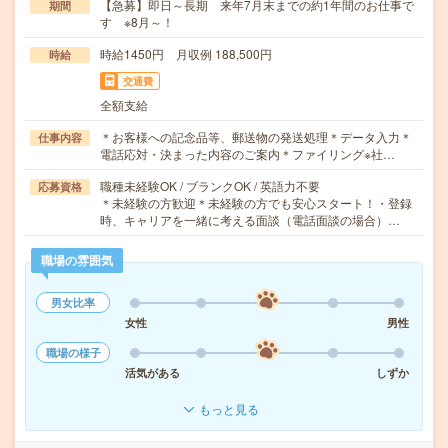
【急募】即日～長期 来年7月末までの約1年間のお仕事で
期間
す ※8月～！
時給1450円 月収例 188,500円
時給
交通費
全額支給
＊お客様への記念品等、郵送物の発送処理＊データ入力＊
仕事内容
電話応対・決まった内容のご案内＊ファイリング※社…
職種未経験OK / ブランクOK / 英語力不要
応募資格
＊未経験の方歓迎＊未経験の方でも安心スタート！・登録
時、キャリアを一緒に考える面談（電話面談の場合）…
職場の雰囲気
男女比率
女性
男性
職場の様子
活気がある
しずか
もっと見る