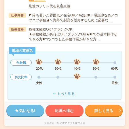
別途ガソリン代を規定支給
◤落ち着いた雰囲気／在宅OK／時短OK／電話少なめ／コ
仕事内容
ツコツ事務◢＼海外で製品を販売するために必要な…
職種未経験OK / ブランクOK
応募資格
★事務経験があればOK / ブランクOK★■PCの基本操作が
できる方■コツコツした事務作業が好きな方…
職場の雰囲気
年齢層
20代
30代
40代
50代
60代
男女比率
女性
男性
もっと見る
気になる!
応募へ進む
詳しく見る
派遣会社
旭化成アミダス株式会社