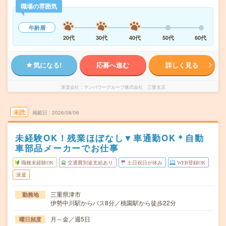
職場の雰囲気
年齢層
20代
30代
40代
50代
60代
気になる!
応募へ進む
詳しく見る
派遣会社
マンパワーグループ株式会社 三重支店
未読
掲載日
2026/08/06
未経験OK！残業ほぼなし▼車通勤OK＊自動
車部品メーカーでお仕事
職種未経験OK
交通費別途支給あり
土日祝日が休み
WEB登録OK
派遣
三重県津市
勤務地
伊勢中川駅からバス8分／桃園駅から徒歩22分
月～金／週5日
曜日頻度