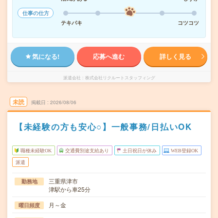
仕事の仕方
テキパキ
コツコツ
気になる!
応募へ進む
詳しく見る
派遣会社
株式会社リクルートスタッフィング
未読
掲載日
2026/08/06
【未経験の方も安心○】一般事務/日払いOK
職種未経験OK
交通費別途支給あり
土日祝日が休み
WEB登録OK
派遣
三重県津市
勤務地
津駅から車25分
月～金
曜日頻度