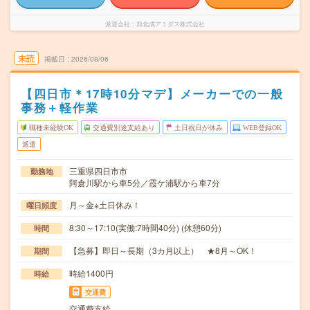
派遣会社
旭化成アミダス株式会社
未読
掲載日
2026/08/06
【四日市＊17時10分マデ】メーカーでの一般
事務＋軽作業
職種未経験OK
交通費別途支給あり
土日祝日が休み
WEB登録OK
派遣
三重県四日市市
勤務地
阿倉川駅から車5分／霞ケ浦駅から車7分
月～金※土日休み！
曜日頻度
8:30～17:10(実働:7時間40分) (休憩60分)
時間
【急募】即日～長期（3カ月以上） ★8月～OK！
期間
時給1400円
時給
交通費
交通費支給