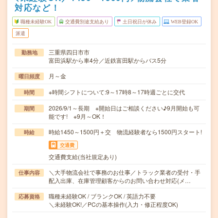
対応など！
職種未経験OK
交通費別途支給あり
土日祝日が休み
WEB登録OK
派遣
三重県四日市市
勤務地
富田浜駅から車4分／近鉄富田駅からバス5分
月～金
曜日頻度
※時間シフトについて:9～17時8～17時週ごとに交代
時間
2026/9/1～長期 ※開始日はご相談ください♪9月開始も可
期間
能です! ※9月～OK！
時給1450～1500円＋交 物流経験者なら1500円スタート!
時給
交通費
交通費支給(当社規定あり)
＼大手物流会社で事務のお仕事／トラック業者の受付・手
仕事内容
配入出庫、在庫管理顧客からのお問い合わせ対応(メ…
職種未経験OK / ブランクOK / 英語力不要
応募資格
＼未経験OK!／PCの基本操作(入力・修正程度OK)