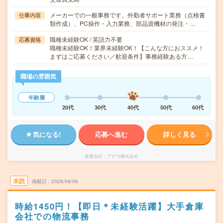
メーカーでの一般事務です。外勤者サポート業務（点検書
仕事内容
類作成）、PC操作・入力業務、部品資機材の発注・…
職種未経験OK / 英語力不要
応募資格
職種未経験OK！業界未経験OK！【こんな方におススメ！
まずはご応募ください／歓迎条件】事務経験ある方…
職場の雰囲気
年齢層
20代
30代
40代
50代
60代
気になる!
応募へ進む
詳しく見る
派遣会社
アデコ株式会社
未読
掲載日
2026/08/06
時給1450円！【即日＊未経験活躍】大手倉庫
会社での物流事務