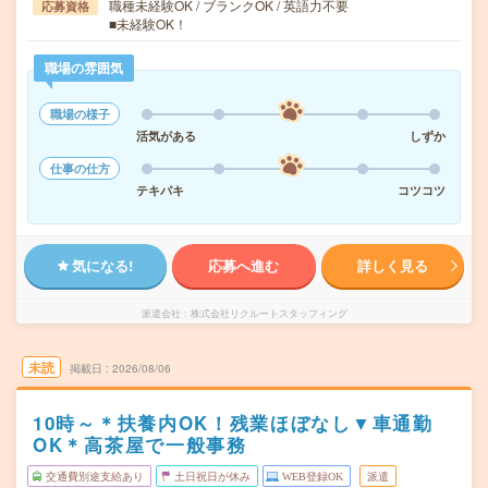
職種未経験OK / ブランクOK / 英語力不要
応募資格
■未経験OK！
職場の雰囲気
職場の様子
活気がある
しずか
仕事の仕方
テキパキ
コツコツ
気になる!
応募へ進む
詳しく見る
派遣会社
株式会社リクルートスタッフィング
未読
掲載日
2026/08/06
10時～＊扶養内OK！残業ほぼなし▼車通勤
OK＊高茶屋で一般事務
交通費別途支給あり
土日祝日が休み
WEB登録OK
派遣