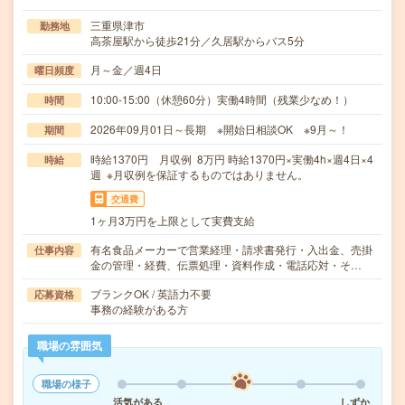
三重県津市
勤務地
高茶屋駅から徒歩21分／久居駅からバス5分
月～金／週4日
曜日頻度
10:00-15:00（休憩60分）実働4時間（残業少なめ！）
時間
2026年09月01日～長期 ※開始日相談OK ※9月～！
期間
時給1370円 月収例 8万円 時給1370円×実働4h×週4日×4
時給
週 ※月収例を保証するものではありません。
交通費
1ヶ月3万円を上限として実費支給
有名食品メーカーで営業経理・請求書発行・入出金、売掛
仕事内容
金の管理・経費、伝票処理・資料作成・電話応対・そ…
ブランクOK / 英語力不要
応募資格
事務の経験がある方
職場の雰囲気
職場の様子
活気がある
しずか