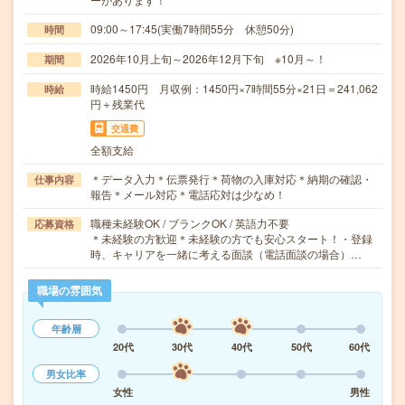
09:00～17:45(実働7時間55分 休憩50分)
時間
2026年10月上旬～2026年12月下旬 ※10月～！
期間
時給1450円 月収例：1450円×7時間55分×21日＝241,062
時給
円＋残業代
交通費
全額支給
＊データ入力＊伝票発行＊荷物の入庫対応＊納期の確認・
仕事内容
報告＊メール対応＊電話応対は少なめ！
職種未経験OK / ブランクOK / 英語力不要
応募資格
＊未経験の方歓迎＊未経験の方でも安心スタート！・登録
時、キャリアを一緒に考える面談（電話面談の場合）…
職場の雰囲気
年齢層
20代
30代
40代
50代
60代
男女比率
女性
男性