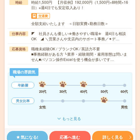
時給1,500円 【月収例】192,000円（1,500円×8時間×16
時給
日）※週4日でも安定収入あり！
交通費
全額支給いたします ＜日額実費×勤務日数＞
◤ 社員さんも優しい✯働きやすい職場✯ 週4日も相談
仕事内容
OK ◢ ＼営業さんや支店内のサポート事務／✦デ…
職種未経験OK / ブランクOK / 英語力不要
応募資格
■事務経験がある方┗業界・経験期間・雇用形態は問いま
せん■パソコン操作Excelを使う機会が多いです…
職場の雰囲気
年齢層
20代
30代
40代
50代
60代
男女比率
女性
男性
もっと見る
気になる!
応募へ進む
詳しく見る