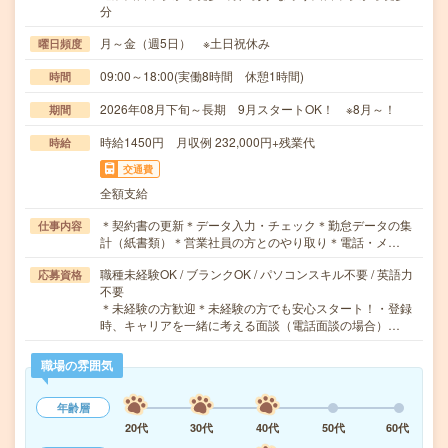
分
月～金（週5日） ※土日祝休み
曜日頻度
09:00～18:00(実働8時間 休憩1時間)
時間
2026年08月下旬～長期 9月スタートOK！ ※8月～！
期間
時給1450円 月収例 232,000円+残業代
時給
交通費
全額支給
＊契約書の更新＊データ入力・チェック＊勤怠データの集
仕事内容
計（紙書類）＊営業社員の方とのやり取り＊電話・メ…
職種未経験OK / ブランクOK / パソコンスキル不要 / 英語力
応募資格
不要
＊未経験の方歓迎＊未経験の方でも安心スタート！・登録
時、キャリアを一緒に考える面談（電話面談の場合）…
職場の雰囲気
年齢層
20代
30代
40代
50代
60代