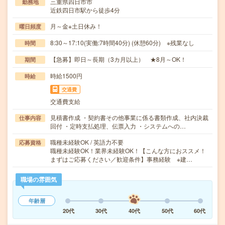
三重県四日市市
勤務地
近鉄四日市駅から徒歩4分
月～金※土日休み！
曜日頻度
8:30～17:10(実働:7時間40分) (休憩60分) ※残業なし
時間
【急募】即日～長期（3カ月以上） ★8月～OK！
期間
時給1500円
時給
交通費
交通費支給
見積書作成 ・契約書その他事業に係る書類作成、社内決裁
仕事内容
回付 ・定時支払処理、伝票入力 ・システムへの…
職種未経験OK / 英語力不要
応募資格
職種未経験OK！業界未経験OK！【こんな方におススメ！
まずはご応募ください／歓迎条件】事務経験 ※建…
職場の雰囲気
年齢層
20代
30代
40代
50代
60代