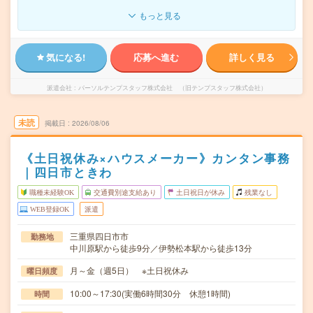
もっと見る
気になる!
応募へ進む
詳しく見る
派遣会社
パーソルテンプスタッフ株式会社 （旧テンプスタッフ株式会社）
未読
掲載日
2026/08/06
《土日祝休み×ハウスメーカー》カンタン事務
｜四日市ときわ
職種未経験OK
交通費別途支給あり
土日祝日が休み
残業なし
WEB登録OK
派遣
三重県四日市市
勤務地
中川原駅から徒歩9分／伊勢松本駅から徒歩13分
月～金（週5日） ※土日祝休み
曜日頻度
10:00～17:30(実働6時間30分 休憩1時間)
時間