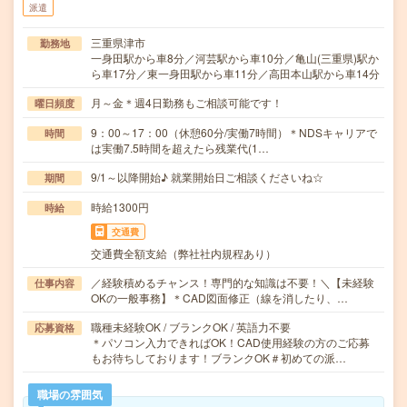
派遣
三重県津市
勤務地
一身田駅から車8分／河芸駅から車10分／亀山(三重県)駅か
ら車17分／東一身田駅から車11分／高田本山駅から車14分
月～金＊週4日勤務もご相談可能です！
曜日頻度
9：00～17：00（休憩60分/実働7時間）＊NDSキャリアで
時間
は実働7.5時間を超えたら残業代(1…
9/1～以降開始♪ 就業開始日ご相談くださいね☆
期間
時給1300円
時給
交通費
交通費全額支給（弊社社内規程あり）
／経験積めるチャンス！専門的な知識は不要！＼【未経験
仕事内容
OKの一般事務】＊CAD図面修正（線を消したり、…
職種未経験OK / ブランクOK / 英語力不要
応募資格
＊パソコン入力できればOK！CAD使用経験の方のご応募
もお待ちしております！ブランクOK＃初めての派…
職場の雰囲気