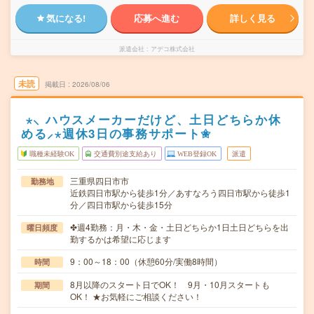
気になる!
応募へ進む
詳しく見る
派遣会社
アデコ株式会社
未読
掲載日
2026/08/06
⋆⸜ ハウスメーカーだけど、土日どちらか休
める⸝⋆週休3日の事務サポート✬
職種未経験OK
交通費別途支給あり
WEB登録OK
派遣
三重県四日市市
勤務地
近鉄四日市駅から徒歩1分／あすなろう四日市駅から徒歩1
分／四日市駅から徒歩15分
✤週4勤務：月・木・金・土日どちらか1日土日どちらを出
曜日頻度
勤するかは希望に応じます
9：00～18：00（休憩60分/実働8時間）
時間
8月以降のスタート日でOK！ 9月・10月スタートも
期間
OK！ ★お気軽にご相談ください！