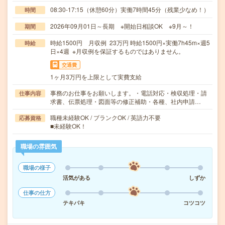
08:30-17:15（休憩60分）実働7時間45分（残業少なめ！）
時間
2026年09月01日～長期 ※開始日相談OK ※9月～！
期間
時給1500円 月収例 23万円 時給1500円×実働7h45m×週5
時給
日×4週 ※月収例を保証するものではありません。
交通費
1ヶ月3万円を上限として実費支給
事務のお仕事をお願いします。・電話対応・検収処理・請
仕事内容
求書、伝票処理・図面等の修正補助・各種、社内申請…
職種未経験OK / ブランクOK / 英語力不要
応募資格
■未経験OK！
職場の雰囲気
職場の様子
活気がある
しずか
仕事の仕方
テキパキ
コツコツ