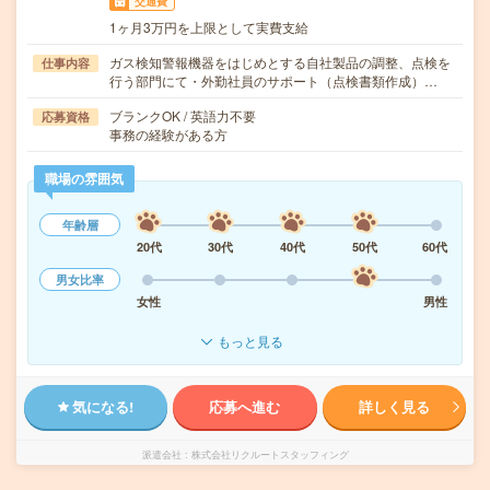
交通費
1ヶ月3万円を上限として実費支給
ガス検知警報機器をはじめとする自社製品の調整、点検を
仕事内容
行う部門にて・外勤社員のサポート（点検書類作成）…
ブランクOK / 英語力不要
応募資格
事務の経験がある方
職場の雰囲気
年齢層
20代
30代
40代
50代
60代
男女比率
女性
男性
もっと見る
気になる!
応募へ進む
詳しく見る
派遣会社
株式会社リクルートスタッフィング