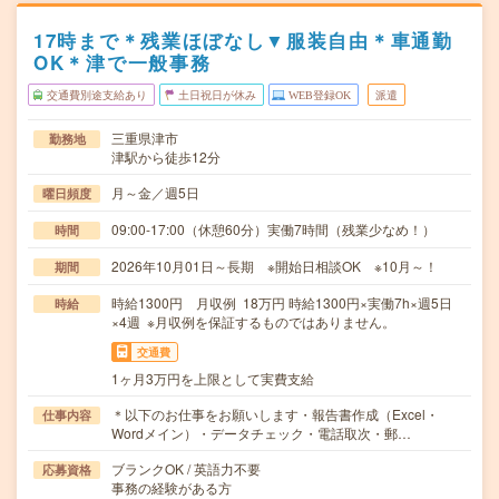
17時まで＊残業ほぼなし▼服装自由＊車通勤
OK＊津で一般事務
交通費別途支給あり
土日祝日が休み
WEB登録OK
派遣
三重県津市
勤務地
津駅から徒歩12分
月～金／週5日
曜日頻度
09:00-17:00（休憩60分）実働7時間（残業少なめ！）
時間
2026年10月01日～長期 ※開始日相談OK ※10月～！
期間
時給1300円 月収例 18万円 時給1300円×実働7h×週5日
時給
×4週 ※月収例を保証するものではありません。
交通費
1ヶ月3万円を上限として実費支給
＊以下のお仕事をお願いします・報告書作成（Excel・
仕事内容
Wordメイン）・データチェック・電話取次・郵…
ブランクOK / 英語力不要
応募資格
事務の経験がある方