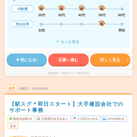
年齢層
20代
30代
40代
50代
60代
男女比率
女性
男性
もっと見る
気になる!
応募へ進む
詳しく見る
派遣会社
NDSキャリア株式会社
未読
掲載日
2026/08/06
【駅スグ＊即日スタート】大手建設会社での
サポート事務
職種未経験OK
交通費別途支給あり
土日祝日が休み
WEB登録OK
派遣