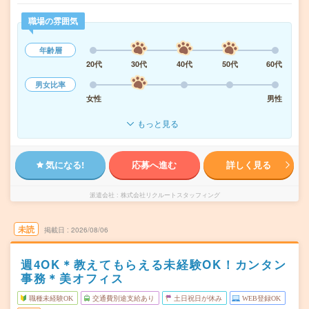
職場の雰囲気
年齢層
20代
30代
40代
50代
60代
男女比率
女性
男性
もっと見る
気になる!
応募へ進む
詳しく見る
派遣会社
株式会社リクルートスタッフィング
未読
掲載日
2026/08/06
週4OK＊教えてもらえる未経験OK！カンタン
事務＊美オフィス
職種未経験OK
交通費別途支給あり
土日祝日が休み
WEB登録OK