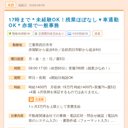
未読
掲載日
2026/08/06
17時まで＊未経験OK！残業ほぼなし▼車通勤
OK＊赤堀で一般事務
職種未経験OK
交通費別途支給あり
WEB登録OK
派遣
三重県四日市市
勤務地
赤堀駅から徒歩6分／近鉄四日市駅から徒歩9分
月～金・土・日／週5日
曜日頻度
09:00-17:00（休憩60分）実働7時間（残業少なめ！）
時間
即日～長期 ※開始日相談OK
期間
時給1400円 月収例 19万円 時給1400円×実働7h×週5日
時給
×4週 ※月収例を保証するものではありません。
交通費
1ヶ月3万円を上限として実費支給
不動産関連会社での事務・電話応対・問合せ確認（電話内
仕事内容
容のシステム入力）・書類作成（フォーマット入力）…