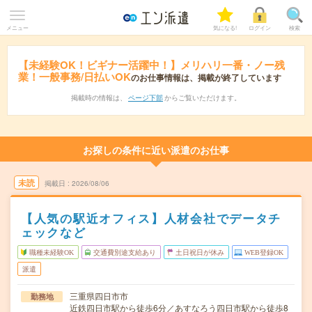
メニュー
気になる!
ログイン
検索
【未経験OK！ビギナー活躍中！】メリハリ一番・ノー残
業！一般事務/日払いOK
のお仕事情報は、掲載が終了しています
掲載時の情報は、
ページ下部
からご覧いただけます。
お探しの条件に近い派遣のお仕事
未読
掲載日
2026/08/06
【人気の駅近オフィス】人材会社でデータチ
ェックなど
職種未経験OK
交通費別途支給あり
土日祝日が休み
WEB登録OK
派遣
三重県四日市市
勤務地
近鉄四日市駅から徒歩6分／あすなろう四日市駅から徒歩8