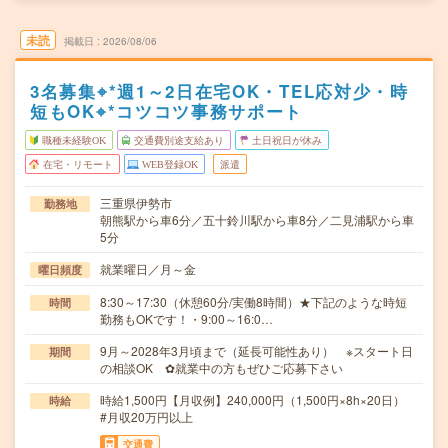
未読
掲載日
2026/08/06
3名募集⌖*週1～2日在宅OK・TEL応対少・時
短もOK⌖*コツコツ事務サポート
職種未経験OK
交通費別途支給あり
土日祝日が休み
在宅・リモート
WEB登録OK
派遣
三重県伊勢市
勤務地
朝熊駅から車6分／五十鈴川駅から車8分／二見浦駅から車
5分
就業曜日／月～金
曜日頻度
8:30～17:30（休憩60分/実働8時間）★下記のような時短
時間
勤務もOKです！・9:00～16:0…
9月～2028年3月頃まで（延長可能性あり） ※スタート日
期間
の相談OK ✿就業中の方もぜひご応募下さい
時給1,500円【月収例】240,000円（1,500円×8h×20日）
時給
#月収20万円以上
交通費