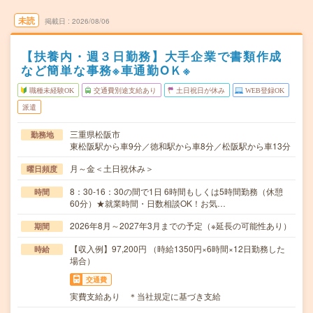
未読
掲載日
2026/08/06
【扶養内・週３日勤務】大手企業で書類作成
など簡単な事務※車通勤OＫ※
職種未経験OK
交通費別途支給あり
土日祝日が休み
WEB登録OK
派遣
三重県松阪市
勤務地
東松阪駅から車9分／徳和駅から車8分／松阪駅から車13分
月～金＜土日祝休み＞
曜日頻度
8：30-16：30の間で1日 6時間もしくは5時間勤務（休憩
時間
60分）★就業時間・日数相談OK！お気…
2026年8月～2027年3月までの予定（※延長の可能性あり）
期間
【収入例】97,200円 （時給1350円×6時間×12日勤務した
時給
場合）
交通費
実費支給あり ＊当社規定に基づき支給