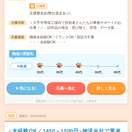
交通費
交通費支給(弊社規定あり)
＼大手半導体工場内で技術者さんたちの事務サポートのお
仕事内容
仕事！／・試作品の発送・受け取り、管理・データ集…
職種未経験OK / ブランクOK / 英語力不要
応募資格
・・・未経験OK・・・
職場の雰囲気
年齢層
20代
30代
40代
50代
60代
気になる!
応募へ進む
詳しく見る
派遣会社
マンパワーグループ株式会社 三重支店
未読
掲載日
2026/08/06
<未経験OK／1450～1500円>物流会社で業者