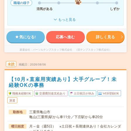
職場の様子
活気がある
しずか
もっと見る
気になる!
応募へ進む
詳しく見る
派遣会社
パーソルテンプスタッフ株式会社 （旧テンプスタッフ株式会社）
未読
掲載日
2026/08/06
【10月×直雇用実績あり】大手グループ！未
経験OKの事務
職種未経験OK
交通費別途支給あり
土日祝日が休み
WEB登録OK
派遣
三重県亀山市
勤務地
亀山(三重県)駅から車11分／下庄駅から車20分
月～金（週5日） ※土日祝＋長期連休あり！会社カレンダ
曜日頻度
ーがあります！