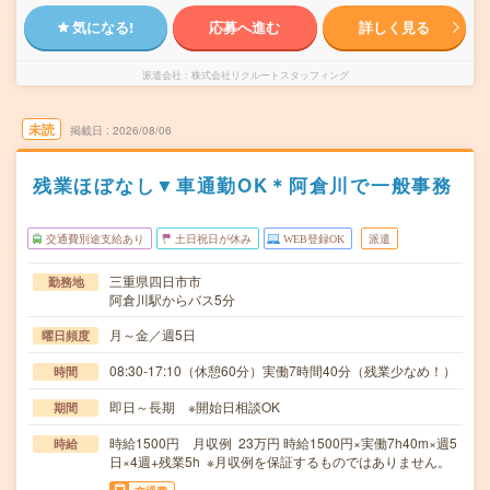
気になる!
応募へ進む
詳しく見る
派遣会社
株式会社リクルートスタッフィング
未読
掲載日
2026/08/06
残業ほぼなし▼車通勤OK＊阿倉川で一般事務
交通費別途支給あり
土日祝日が休み
WEB登録OK
派遣
三重県四日市市
勤務地
阿倉川駅からバス5分
月～金／週5日
曜日頻度
08:30-17:10（休憩60分）実働7時間40分（残業少なめ！）
時間
即日～長期 ※開始日相談OK
期間
時給1500円 月収例 23万円 時給1500円×実働7h40m×週5
時給
日×4週+残業5h ※月収例を保証するものではありません。