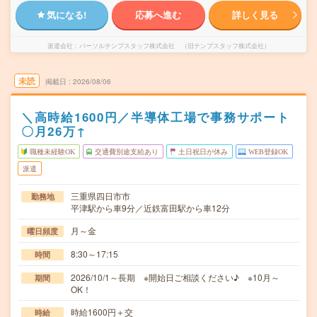
気になる!
応募へ進む
詳しく見る
派遣会社
パーソルテンプスタッフ株式会社 （旧テンプスタッフ株式会社）
未読
掲載日
2026/08/06
＼高時給1600円／半導体工場で事務サポート
〇月26万↑
職種未経験OK
交通費別途支給あり
土日祝日が休み
WEB登録OK
派遣
三重県四日市市
勤務地
平津駅から車9分／近鉄富田駅から車12分
月～金
曜日頻度
8:30～17:15
時間
2026/10/1～長期 ※開始日ご相談ください♪ ※10月～
期間
OK！
時給1600円＋交
時給