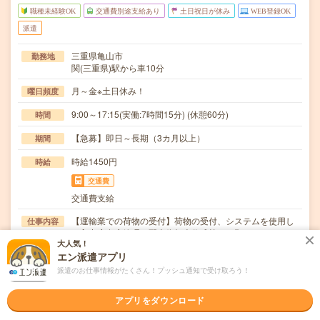
職種未経験OK
交通費別途支給あり
土日祝日が休み
WEB登録OK
派遣
三重県亀山市
勤務地
関(三重県)駅から車10分
月～金※土日休み！
曜日頻度
9:00～17:15(実働:7時間15分) (休憩60分)
時間
【急募】即日～長期（3カ月以上）
期間
時給1450円
時給
交通費
交通費支給
【運輸業での荷物の受付】荷物の受付、システムを使用し
仕事内容
た入出庫在庫管理、配車依頼表作成等をお願いします…
大人気！
エン派遣アプリ
職種未経験OK / 英語力不要
応募資格
職種未経験OK！業界未経験OK！【こんな方におススメ！
派遣のお仕事情報がたくさん！プッシュ通知で受け取ろう！
まずはご応募ください／歓迎条件】事務経験のある…
アプリをダウンロード
職場の雰囲気