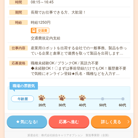
08:15～16:45
時間
長期でお仕事できる方、大歓迎！
期間
時給1250円
時給
交通費
交通費規定内支給
産業用ロボットを出荷する会社での一般事務。製品を作っ
仕事内容
ている企業と倉庫とで連携を取って製品を出荷します…
職種未経験OK / ブランクOK / 英語力不要
応募資格
◆未経験OK！〇まずは事前登録だけでもOK！履歴書不要
で気軽にオンライン登録★氏名・職種などを入力す…
職場の雰囲気
年齢層
20代
30代
40代
50代
60代
気になる!
応募へ進む
詳しく見る
派遣会社
株式会社綜合キャリアオプション 製造事業部（全国）