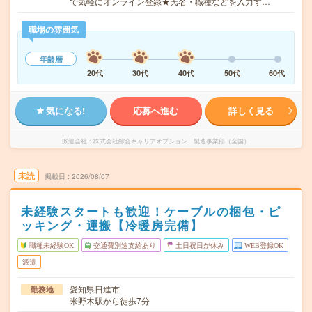
で気軽にオンライン登録★氏名・職種などを入力す…
職場の雰囲気
年齢層
20代
30代
40代
50代
60代
気になる!
応募へ進む
詳しく見る
派遣会社
株式会社綜合キャリアオプション 製造事業部（全国）
未読
掲載日
2026/08/07
未経験スタートも歓迎！ケーブルの梱包・ピ
ッキング・運搬【冷暖房完備】
職種未経験OK
交通費別途支給あり
土日祝日が休み
WEB登録OK
派遣
愛知県日進市
勤務地
米野木駅から徒歩7分