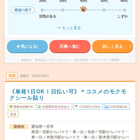
20代
30代
40代
50代
60代
職場の様子
活気がある
しずか
もっと見る
気になる!
応募へ進む
詳しく見る
派遣会社
株式会社メイテックキャスト 名古屋支店 オフィスワーク事業部
未読
掲載日
2026/08/07
《単発1日OK！日払い可》＊コスメのモクモ
クシール貼り
職種未経験OK
交通費別途支給あり
土日祝日が休み
WEB登録OK
派遣
愛知県一宮市
勤務地
尾張一宮駅からバイク・車---分／名鉄一宮駅からバイク・
車---分／木曽川駅からバイク・車---分／新木曽川駅からバ