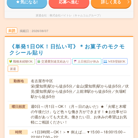
気になる!
応募へ進む
詳しく見る
派遣会社
株式会社バイトレ（キャムコムグループ）
未読
掲載日
2026/08/07
《単発1日OK！日払い可》＊お菓子のモクモ
クシール貼り
職種未経験OK
交通費別途支給あり
土日祝日が休み
WEB登録OK
派遣
名古屋市中区
勤務地
栄(愛知県)駅から徒歩5分／金山(愛知県)駅から徒歩5分／伏
見(愛知県)駅から徒歩5分／上前津駅から徒歩5分／矢場町
駅から徒歩5分
週0日～/月1日～OK！（月～日のあいだ）★「火曜と木曜
曜日頻度
の午後だけ」など色々な働き方ができます！★お仕事ゼロ
の週があっても大丈夫。働きたい日、お休みの希望はお気
軽にご相談ください！
＜1日3時間～OK！＞▼ 例えば… ▼15:00～18:0015:00～
時間
22:0017:00～22:…