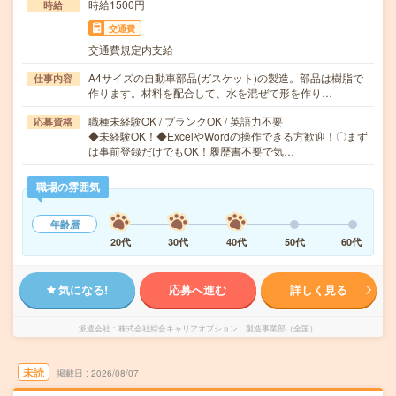
時給1500円
時給
交通費
交通費規定内支給
A4サイズの自動車部品(ガスケット)の製造。部品は樹脂で
仕事内容
作ります。材料を配合して、水を混ぜて形を作り…
職種未経験OK / ブランクOK / 英語力不要
応募資格
◆未経験OK！◆ExcelやWordの操作できる方歓迎！〇まず
は事前登録だけでもOK！履歴書不要で気…
職場の雰囲気
年齢層
20代
30代
40代
50代
60代
気になる!
応募へ進む
詳しく見る
派遣会社
株式会社綜合キャリアオプション 製造事業部（全国）
未読
掲載日
2026/08/07