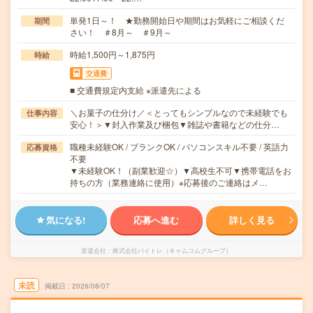
単発1日～！ ★勤務開始日や期間はお気軽にご相談くだ
期間
さい！ ＃8月～ ＃9月～
時給1,500円～1,875円
時給
交通費
■ 交通費規定内支給 ※派遣先による
＼お菓子の仕分け／＜とってもシンプルなので未経験でも
仕事内容
安心！＞▼封入作業及び梱包▼雑誌や書籍などの仕分…
職種未経験OK / ブランクOK / パソコンスキル不要 / 英語力
応募資格
不要
▼未経験OK！（副業歓迎☆）▼高校生不可▼携帯電話をお
持ちの方（業務連絡に使用）※応募後のご連絡はメ…
気になる!
応募へ進む
詳しく見る
派遣会社
株式会社バイトレ（キャムコムグループ）
未読
掲載日
2026/08/07