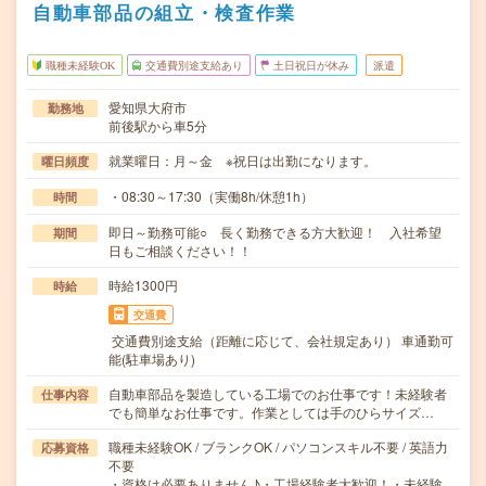
自動車部品の組立・検査作業
職種未経験OK
交通費別途支給あり
土日祝日が休み
派遣
愛知県大府市
勤務地
前後駅から車5分
就業曜日：月～金 ※祝日は出勤になります。
曜日頻度
・08:30～17:30（実働8h/休憩1h）
時間
即日～勤務可能○ 長く勤務できる方大歓迎！ 入社希望
期間
日もご相談ください！！
時給1300円
時給
交通費
交通費別途支給（距離に応じて、会社規定あり） 車通勤可
能(駐車場あり)
自動車部品を製造している工場でのお仕事です！未経験者
仕事内容
でも簡単なお仕事です。作業としては手のひらサイズ…
職種未経験OK / ブランクOK / パソコンスキル不要 / 英語力
応募資格
不要
・資格は必要ありません♪・工場経験者大歓迎！・未経験