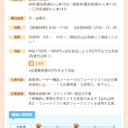
桜井(愛知県)駅から車10分／南桜井(愛知県)駅から車11分
／三河安城駅から車14分
月～金曜日
曜日頻度
【勤務時間】8:30～17:00 【休憩時間】12:00～13：00
時間
2026年 9月～ 10月～〇開始日はお気軽にご相談くださ
期間
い＊
時給1700円～1800円 ※会社規定により月3万円までは支給
時給
(高速代は除く)
交通費
※交通費実費3万円/月まで支給
産業用レーザー機器メーカーでのフォークリフトのお仕事
仕事内容
具体的には・・・＊入出庫関連・入荷受入、荷下ろし…
職種未経験OK / ブランクOK / 英語力不要
応募資格
＊積極的に業務を学ぼうとする意欲のある方【あれば尚
良】・フォークリフト免許フォークリフトを使用する業…
職場の雰囲気
年齢層