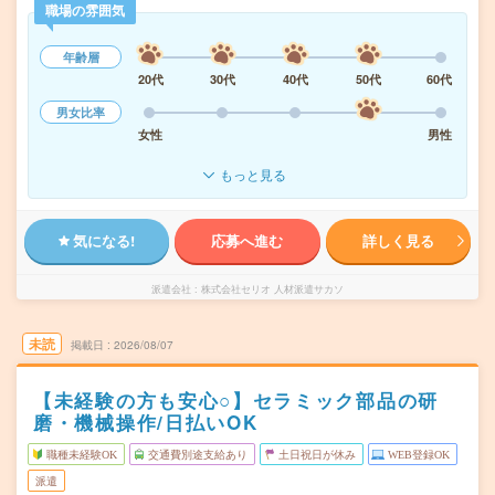
職場の雰囲気
年齢層
20代
30代
40代
50代
60代
男女比率
女性
男性
もっと見る
気になる!
応募へ進む
詳しく見る
派遣会社
株式会社セリオ 人材派遣サカソ
未読
掲載日
2026/08/07
【未経験の方も安心○】セラミック部品の研
磨・機械操作/日払いOK
職種未経験OK
交通費別途支給あり
土日祝日が休み
WEB登録OK
派遣