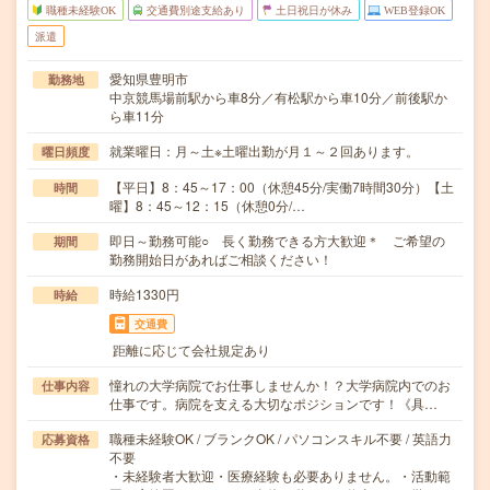
職種未経験OK
交通費別途支給あり
土日祝日が休み
WEB登録OK
派遣
愛知県豊明市
勤務地
中京競馬場前駅から車8分／有松駅から車10分／前後駅か
ら車11分
就業曜日：月～土※土曜出勤が月１～２回あります。
曜日頻度
【平日】8：45～17：00（休憩45分/実働7時間30分）【土
時間
曜】8：45～12：15（休憩0分/…
即日～勤務可能○ 長く勤務できる方大歓迎＊ ご希望の
期間
勤務開始日があればご相談ください！
時給1330円
時給
交通費
距離に応じて会社規定あり
憧れの大学病院でお仕事しませんか！？大学病院内でのお
仕事内容
仕事です。病院を支える大切なポジションです！《具…
職種未経験OK / ブランクOK / パソコンスキル不要 / 英語力
応募資格
不要
・未経験者大歓迎・医療経験も必要ありません。・活動範