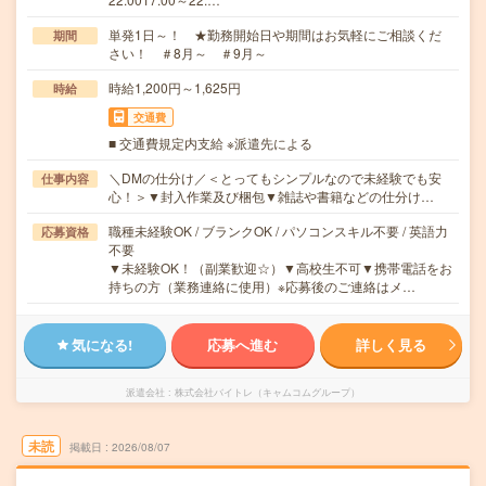
単発1日～！ ★勤務開始日や期間はお気軽にご相談くだ
期間
さい！ ＃8月～ ＃9月～
時給1,200円～1,625円
時給
交通費
■ 交通費規定内支給 ※派遣先による
＼DMの仕分け／＜とってもシンプルなので未経験でも安
仕事内容
心！＞▼封入作業及び梱包▼雑誌や書籍などの仕分け…
職種未経験OK / ブランクOK / パソコンスキル不要 / 英語力
応募資格
不要
▼未経験OK！（副業歓迎☆）▼高校生不可▼携帯電話をお
持ちの方（業務連絡に使用）※応募後のご連絡はメ…
気になる!
応募へ進む
詳しく見る
派遣会社
株式会社バイトレ（キャムコムグループ）
未読
掲載日
2026/08/07