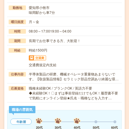
愛知県小牧市
勤務地
味岡駅から車7分
月～金
曜日頻度
08:00～17:0019:00～04:00
時間
長期でお仕事できる方、大歓迎！
期間
時給1500円
時給
交通費
交通費規定内支給
半導体製品の研磨、機械オペレータ重量物あまりないで
仕事内容
す。【取扱製品情報】セラミック部品空調あり綺麗な環…
職種未経験OK / ブランクOK / 英語力不要
応募資格
◆未経験OK！〇まずは事前登録だけでもOK！履歴書不要
で気軽にオンライン登録★氏名・職種などを入力す…
職場の雰囲気
年齢層
20代
30代
40代
50代
60代