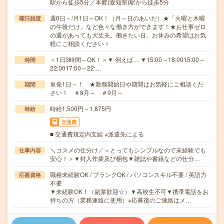
駅から徒歩5分／本郷(愛知県)駅から徒歩5分
週0日～/月1日～OK！（月～日のあいだ）★「火曜と木曜
曜日頻度
の午後だけ」など色々な働き方ができます！★お仕事ゼロ
の週があっても大丈夫。働きたい日、お休みの希望はお気
軽にご相談ください！
＜1日3時間～OK！＞▼ 例えば… ▼15:00～18:0015:00～
時間
22:0017:00～22:…
単発1日～！ ★勤務開始日や期間はお気軽にご相談くだ
期間
さい！ ＃8月～ ＃9月～
時給1,500円～1,875円
時給
交通費
■ 交通費規定内支給 ※派遣先による
＼コスメの仕分け／＜とってもシンプルなので未経験でも
仕事内容
安心！＞▼封入作業及び梱包▼雑誌や書籍などの仕分…
職種未経験OK / ブランクOK / パソコンスキル不要 / 英語力
応募資格
不要
▼未経験OK！（副業歓迎☆）▼高校生不可▼携帯電話をお
持ちの方（業務連絡に使用）※応募後のご連絡はメ…