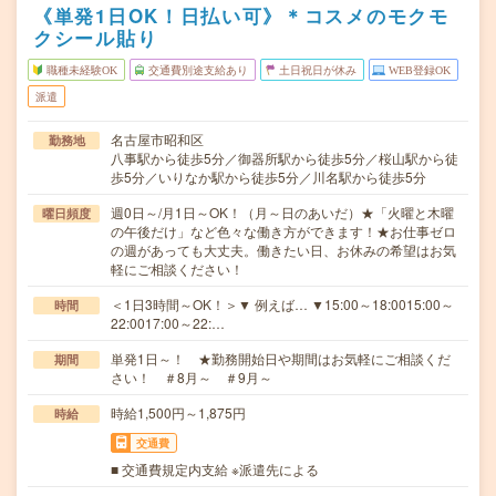
《単発1日OK！日払い可》＊コスメのモクモ
クシール貼り
職種未経験OK
交通費別途支給あり
土日祝日が休み
WEB登録OK
派遣
名古屋市昭和区
勤務地
八事駅から徒歩5分／御器所駅から徒歩5分／桜山駅から徒
歩5分／いりなか駅から徒歩5分／川名駅から徒歩5分
週0日～/月1日～OK！（月～日のあいだ）★「火曜と木曜
曜日頻度
の午後だけ」など色々な働き方ができます！★お仕事ゼロ
の週があっても大丈夫。働きたい日、お休みの希望はお気
軽にご相談ください！
＜1日3時間～OK！＞▼ 例えば… ▼15:00～18:0015:00～
時間
22:0017:00～22:…
単発1日～！ ★勤務開始日や期間はお気軽にご相談くだ
期間
さい！ ＃8月～ ＃9月～
時給1,500円～1,875円
時給
交通費
■ 交通費規定内支給 ※派遣先による