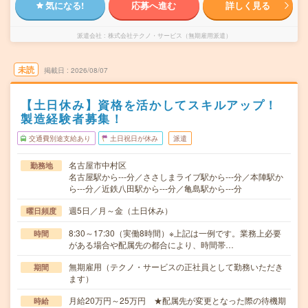
気になる!
応募へ進む
詳しく見る
派遣会社
株式会社テクノ・サービス（無期雇用派遣）
未読
掲載日
2026/08/07
【土日休み】資格を活かしてスキルアップ！
製造経験者募集！
交通費別途支給あり
土日祝日が休み
派遣
名古屋市中村区
勤務地
名古屋駅から---分／ささしまライブ駅から---分／本陣駅か
ら---分／近鉄八田駅から---分／亀島駅から---分
週5日／月～金（土日休み）
曜日頻度
8:30～17:30（実働8時間）※上記は一例です。業務上必要
時間
がある場合や配属先の都合により、時間帯…
無期雇用（テクノ・サービスの正社員として勤務いただき
期間
ます）
月給20万円～25万円 ★配属先が変更となった際の待機期
時給