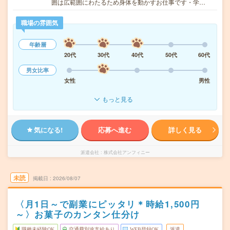
囲は広範囲にわたるため身体を動かすお仕事です・学…
職場の雰囲気
年齢層
20代
30代
40代
50代
60代
男女比率
女性
男性
もっと見る
気になる!
応募へ進む
詳しく見る
派遣会社
株式会社アンフィニー
未読
掲載日
2026/08/07
〈月1日～で副業にピッタリ＊時給1,500円
～〉お菓子のカンタン仕分け
職種未経験OK
交通費別途支給あり
WEB登録OK
派遣