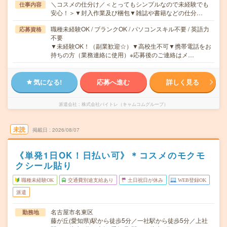
＼コスメの仕分け／＜とってもシンプルなので未経験でも
仕事内容
安心！＞▼封入作業及び梱包▼雑誌や書籍などの仕分…
職種未経験OK / ブランクOK / パソコンスキル不要 / 英語力
応募資格
不要
▼未経験OK！（副業歓迎☆）▼高校生不可▼携帯電話をお
持ちの方（業務連絡に使用）※応募後のご連絡はメ…
気になる!
応募へ進む
詳しく見る
派遣会社
株式会社バイトレ（キャムコムグループ）
未読
掲載日
2026/08/07
《単発1日OK！日払い可》＊コスメのモクモ
クシール貼り
職種未経験OK
交通費別途支給あり
土日祝日が休み
WEB登録OK
派遣
名古屋市名東区
勤務地
藤が丘(愛知県)駅から徒歩5分／一社駅から徒歩5分／上社