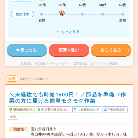
20代
30代
40代
50代
60代
男女比率
女性
男性
もっと見る
気になる!
応募へ進む
詳しく見る
派遣会社
株式会社メイテックキャスト 名古屋支店 オフィスワーク事業部
未読
掲載日
2026/08/07
＼未経験でも時給1500円！／部品を準備⇒作
業の方に届ける簡単モクモク作業
職種未経験OK
交通費別途支給あり
土日祝日が休み
WEB登録OK
派遣
愛知県春日井市
勤務地
春日井(中央本線)駅から徒歩13分／勝川駅から車17分／味