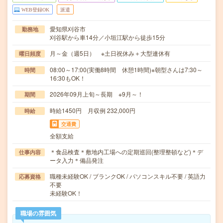
WEB登録OK
派遣
愛知県刈谷市
勤務地
刈谷駅から車14分／小垣江駅から徒歩15分
月～金（週5日） ※土日祝休み＋大型連休有
曜日頻度
08:00～17:00(実働8時間 休憩1時間)※朝型さんは7:30～
時間
16:30もOK！
2026年09月上旬～長期 ※9月～！
期間
時給1450円 月収例 232,000円
時給
交通費
全額支給
＊食品検査＊敷地内工場への定期巡回(整理整頓など)＊デ
仕事内容
ータ入力＊備品発注
職種未経験OK / ブランクOK / パソコンスキル不要 / 英語力
応募資格
不要
未経験OK！
職場の雰囲気