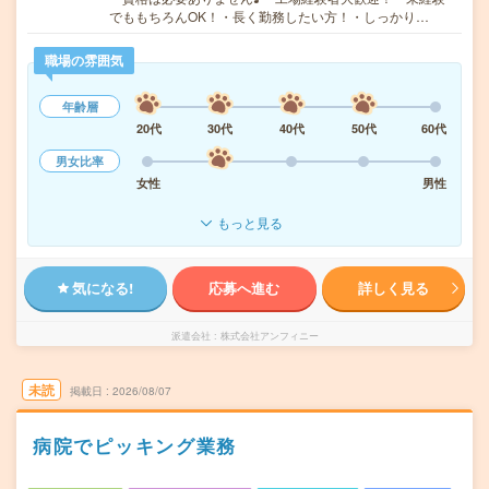
でももちろんOK！・長く勤務したい方！・しっかり…
職場の雰囲気
年齢層
20代
30代
40代
50代
60代
男女比率
女性
男性
もっと見る
気になる!
応募へ進む
詳しく見る
派遣会社
株式会社アンフィニー
未読
掲載日
2026/08/07
病院でピッキング業務