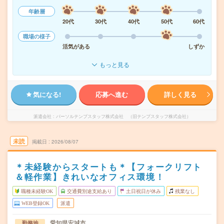
年齢層
20代
30代
40代
50代
60代
職場の様子
活気がある
しずか
もっと見る
気になる!
応募へ進む
詳しく見る
派遣会社
パーソルテンプスタッフ株式会社 （旧テンプスタッフ株式会社）
未読
掲載日
2026/08/07
＊未経験からスタートも＊【フォークリフト
＆軽作業】きれいなオフィス環境！
職種未経験OK
交通費別途支給あり
土日祝日が休み
残業なし
WEB登録OK
派遣
愛知県安城市
勤務地