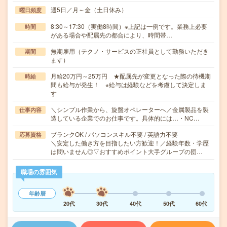
週5日／月～金（土日休み）
曜日頻度
8:30～17:30（実働8時間）※上記は一例です。業務上必要
時間
がある場合や配属先の都合により、時間帯…
無期雇用（テクノ・サービスの正社員として勤務いただき
期間
ます）
月給20万円～25万円 ★配属先が変更となった際の待機期
時給
間も給与が発生！ ※給与は経験などを考慮して決定しま
す
＼シンプル作業から、旋盤オペレーターへ／金属製品を製
仕事内容
造している企業でのお仕事です。具体的には…・NC…
ブランクOK / パソコンスキル不要 / 英語力不要
応募資格
＼安定した働き方を目指したい方歓迎！／経験年数・学歴
は問いません◎▽おすすめポイント大手グループの団…
職場の雰囲気
年齢層
20代
30代
40代
50代
60代