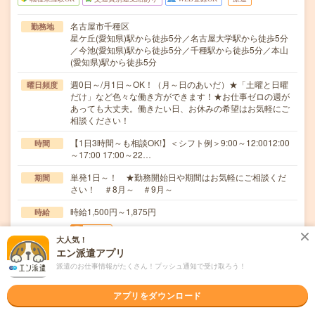
名古屋市千種区
勤務地
星ケ丘(愛知県)駅から徒歩5分／名古屋大学駅から徒歩5分
／今池(愛知県)駅から徒歩5分／千種駅から徒歩5分／本山
(愛知県)駅から徒歩5分
週0日～/月1日～OK！（月～日のあいだ）★「土曜と日曜
曜日頻度
だけ」など色々な働き方ができます！★お仕事ゼロの週が
あっても大丈夫。働きたい日、お休みの希望はお気軽にご
相談ください！
【1日3時間～も相談OK!】＜シフト例＞9:00～12:0012:00
時間
～17:00 17:00～22…
単発1日～！ ★勤務開始日や期間はお気軽にご相談くだ
期間
さい！ ＃8月～ ＃9月～
時給1,500円～1,875円
時給
交通費
大人気！
■ 交通費規定内支給 ※派遣先による
エン派遣アプリ
派遣のお仕事情報がたくさん！プッシュ通知で受け取ろう！
＼お菓子の仕分け／＜とってもシンプルなので未経験でも
仕事内容
安心！＞▼封入作業及び梱包▼雑誌や書籍などの仕分…
アプリをダウンロード
職種未経験OK / ブランクOK / パソコンスキル不要 / 英語力
応募資格