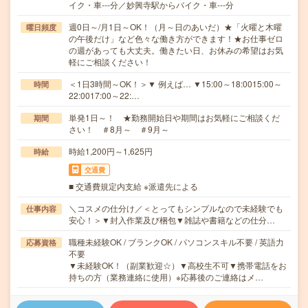
イク・車---分／妙興寺駅からバイク・車---分
週0日～/月1日～OK！（月～日のあいだ）★「火曜と木曜
曜日頻度
の午後だけ」など色々な働き方ができます！★お仕事ゼロ
の週があっても大丈夫。働きたい日、お休みの希望はお気
軽にご相談ください！
＜1日3時間～OK！＞▼ 例えば… ▼15:00～18:0015:00～
時間
22:0017:00～22:…
単発1日～！ ★勤務開始日や期間はお気軽にご相談くだ
期間
さい！ ＃8月～ ＃9月～
時給1,200円～1,625円
時給
交通費
■ 交通費規定内支給 ※派遣先による
＼コスメの仕分け／＜とってもシンプルなので未経験でも
仕事内容
安心！＞▼封入作業及び梱包▼雑誌や書籍などの仕分…
職種未経験OK / ブランクOK / パソコンスキル不要 / 英語力
応募資格
不要
▼未経験OK！（副業歓迎☆）▼高校生不可▼携帯電話をお
持ちの方（業務連絡に使用）※応募後のご連絡はメ…