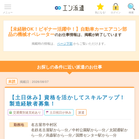
メニュー
気になる!
ログイン
検索
【未経験OK！ビギナー活躍中！】自動車カーエアコン部
品の機械オペレーター
のお仕事情報は、掲載が終了しています
掲載時の情報は、
ページ下部
からご覧いただけます。
お探しの条件に近い派遣のお仕事
未読
掲載日
2026/08/07
【土日休み】資格を活かしてスキルアップ！
製造経験者募集！
交通費別途支給あり
土日祝日が休み
派遣
名古屋市中村区
勤務地
名鉄名古屋駅から---分／中村公園駅から---分／太閤通駅か
ら---分／烏森駅から---分／国際センター駅から---分