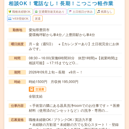
相談OK！電話なし！長期！こつこつ軽作業
職種未経験OK
交通費別途支給あり
土日祝日が休み
残業なし
WEB登録OK
派遣
愛知県豊田市
勤務地
愛環梅坪駅から車4分／上豊田駅から車4分
月～金（週5日） ※【カレンダーあり】土日祝完全にお休
曜日頻度
みです。
08:30～16:00(実働6時間30分 休憩1時間)※【就業時間は
時間
相談可能】～17:15までなどO…
2026年09月上旬～長期 ※9月～！
期間
時給1500円 月収例 195,000円
時給
交通費
全額支給
＜手術室の隣にある器具洗浄roomでのお仕事です＞＊医療
仕事内容
材料（使用済のピンセットなど）の洗浄・専用の…
職種未経験OK / ブランクOK / 英語力不要
応募資格
＊未経験の方歓迎＊未経験の方でも安心スタート！・登録