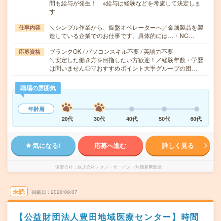
間も給与が発生！ ※給与は経験などを考慮して決定しま
す
＼シンプル作業から、旋盤オペレーターへ／金属製品を製
仕事内容
造している企業でのお仕事です。具体的には…・NC…
ブランクOK / パソコンスキル不要 / 英語力不要
応募資格
＼安定した働き方を目指したい方歓迎！／経験年数・学歴
は問いません◎▽おすすめポイント大手グループの団…
職場の雰囲気
年齢層
20代
30代
40代
50代
60代
気になる!
応募へ進む
詳しく見る
派遣会社
株式会社テクノ・サービス（無期雇用派遣）
未読
掲載日
2026/08/07
【公益財団法人豊田地域医療センター】時間