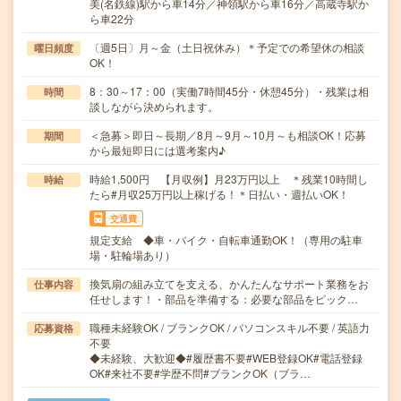
美(名鉄線)駅から車14分／神領駅から車16分／高蔵寺駅か
ら車22分
〔週5日〕月～金（土日祝休み）＊予定での希望休の相談
曜日頻度
OK！
8：30～17：00（実働7時間45分・休憩45分）・残業は相
時間
談しながら決められます。
＜急募＞即日～長期／8月～9月～10月～も相談OK！応募
期間
から最短即日には選考案内♪
時給1,500円 【月収例】月23万円以上 ＊残業10時間し
時給
たら#月収25万円以上稼げる！＊日払い・週払いOK！
交通費
規定支給 ◆車・バイク・自転車通勤OK！（専用の駐車
場・駐輪場あり）
換気扇の組み立てを支える、かんたんなサポート業務をお
仕事内容
任せします！・部品を準備する：必要な部品をピック…
職種未経験OK / ブランクOK / パソコンスキル不要 / 英語力
応募資格
不要
◆未経験、大歓迎◆#履歴書不要#WEB登録OK#電話登録
OK#来社不要#学歴不問#ブランクOK（ブラ…