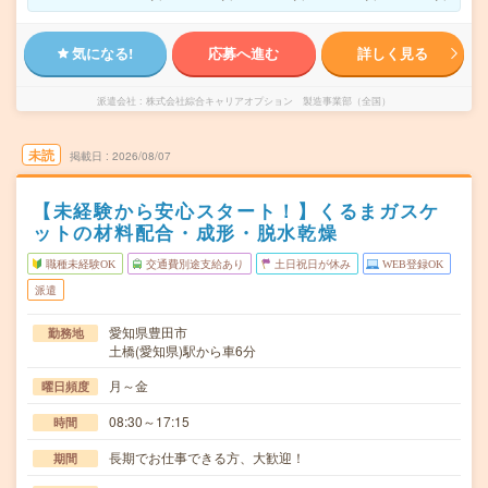
気になる!
応募へ進む
詳しく見る
派遣会社
株式会社綜合キャリアオプション 製造事業部（全国）
未読
掲載日
2026/08/07
【未経験から安心スタート！】くるまガスケ
ットの材料配合・成形・脱水乾燥
職種未経験OK
交通費別途支給あり
土日祝日が休み
WEB登録OK
派遣
愛知県豊田市
勤務地
土橋(愛知県)駅から車6分
月～金
曜日頻度
08:30～17:15
時間
長期でお仕事できる方、大歓迎！
期間