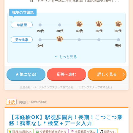
時、キャリアを一緒に考える面談（電話面談の場合）…
職場の雰囲気
年齢層
20代
30代
40代
50代
60代
男女比率
女性
男性
もっと見る
気になる!
応募へ進む
詳しく見る
派遣会社
パーソルテンプスタッフ株式会社 （旧テンプスタッフ株式会社）
未読
掲載日
2026/08/07
【未経験OK】駅徒歩圏内！長期！こつこつ業
務！残業なし＊検査＋データ入力
職種未経験OK
交通費別途支給あり
土日祝日が休み
残業なし