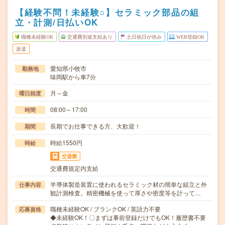
【経験不問！未経験○】セラミック部品の組
立・計測/日払いOK
職種未経験OK
交通費別途支給あり
土日祝日が休み
WEB登録OK
派遣
愛知県小牧市
勤務地
味岡駅から車7分
月～金
曜日頻度
08:00～17:00
時間
長期でお仕事できる方、大歓迎！
期間
時給1550円
時給
交通費
交通費規定内支給
半導体製造装置に使われるセラミック材の簡単な組立と外
仕事内容
観計測検査。精密機械を使って厚さや密度等を計って…
職種未経験OK / ブランクOK / 英語力不要
応募資格
◆未経験OK！〇まずは事前登録だけでもOK！履歴書不要