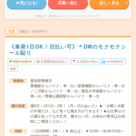
気になる!
応募へ進む
詳しく見る
派遣会社
株式会社バイトレ（キャムコムグループ）
未読
掲載日
2026/08/07
《単発1日OK！日払い可》＊DMのモクモクシ
ール貼り
職種未経験OK
交通費別途支給あり
土日祝日が休み
WEB登録OK
派遣
愛知県豊橋市
勤務地
豊橋駅からバイク・車---分／新豊橋駅からバイク・車---分
／二川駅からバイク・車---分／愛知大学前駅からバイク・
車---分／豊橋公園前駅からバイク・車---分
週0日～/月1日～OK！（月～日のあいだ）★「火曜と木曜
曜日頻度
の午後だけ」など色々な働き方ができます！★お仕事ゼロ
の週があっても大丈夫。働きたい日、お休みの希望はお気
軽にご相談ください！
＜1日3時間～OK！＞▼ 例えば… ▼15:00～18:0015:00～
時間
22:0017:00～22:…