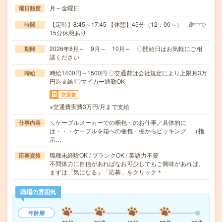
月～金曜日
曜日頻度
【定時】8:45～17:45 【休憩】45分（12：00～） 途中で
時間
15分休憩あり
2026年8月～ 9月～ 10月～ 〇開始日はお気軽にご相
期間
談ください
時給1400円～1500円 〇交通費は会社規定により上限月3万
時給
円迄支給!〇マイカー通勤OK
交通費
※交通費実費3万円/月まで支給
＼ケーブルメーカーでの梱包・のお仕事／具体的に
仕事内容
は・・・ケーブルを箱への梱包・棚からピッキング （指
示…
職種未経験OK / ブランクOK / 英語力不要
応募資格
不問体力に自信があればなお可少しでもご興味があれば、
まずは「気になる」「応募」をクリック＊
職場の雰囲気
年齢層