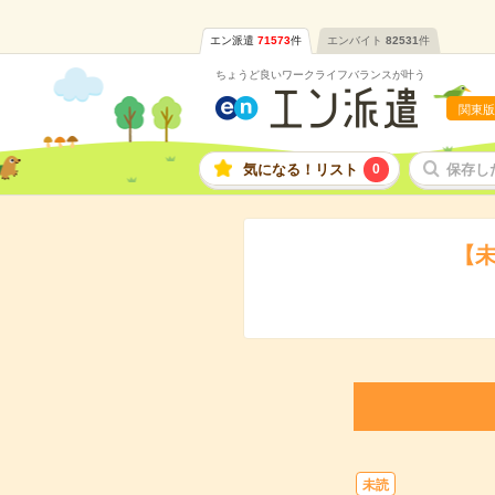
エン派遣
71573
件
エンバイト
82531
件
ちょうど良いワークライフバランスが叶う
関東版
気になる！リスト
0
保存し
【未
未読