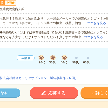
交通費
交通費規定内支給
≪急募！！敷地内に保育園あり！大手製薬メーカーでの製造のオシゴト！≫
ーカーでのお仕事です。ライン作業での検査、検品、梱包、…
つづきを見る
◆未経験OK！〇まずは事前登録だけでもOK！履歴書不要で気軽にオンライ
種などを入力するだけ★オシゴトただいま少しずつ増加中…
つづきを見る
年齢層
20代
30代
40代
50代
60代
株式会社綜合キャリアオプション 製造事業部（全国）
応募する
詳し
になる！