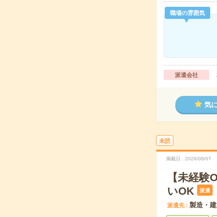
職場の雰囲気
派遣会社
気
未読
掲載日
2026/08/07
【未経験
いOK
派遣
製造・建
派遣先