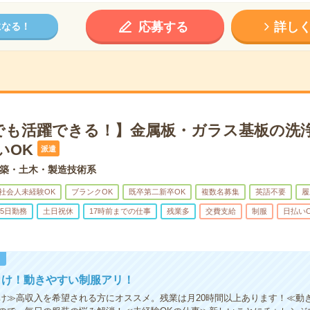
応募する
詳し
になる！
でも活躍できる！】金属板・ガラス基板の洗
いOK
派遣
築・土木・製造技術系
社会人未経験OK
ブランクOK
既卒第二新卒OK
複数名募集
英語不要
履
5日勤務
土日祝休
17時前までの仕事
残業多
交費支給
制服
日払い
！
向け！動きやすい制服アリ！
け≫高収入を希望される方にオススメ。残業は月20時間以上あります！≪動