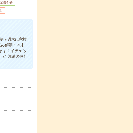
歴書不要
し
日制≫週末は家族
悩み解消！≪未
ます！イチから
整った派遣のお仕