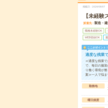
掲載日
2026/08/07
【未経験
製造・建
派遣先
職種未経験OK
WEB登録OK
週
ここがポイント
適度な残業で
≪適度な残業で
で、毎日の服装
り働く環境が整
案≫一人で悩ま
勤務地
曜日頻度