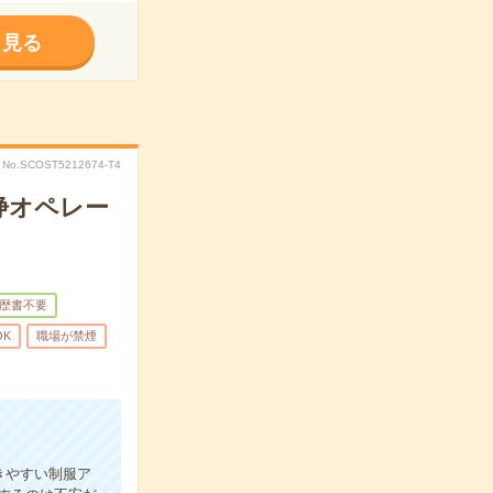
く見る
No.SCOST5212674-T4
浄オペレー
歴書不要
OK
職場が禁煙
きやすい制服ア