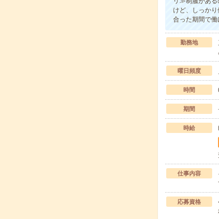
リ≫制服がある
けど、しっかり
合った期間で働
勤務地
曜日頻度
時間
期間
時給
仕事内容
応募資格