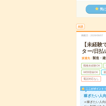
気
未読
掲載日
2026/08/07
【未経験
ター/日払
製造・建
派遣先
職種未経験OK
WEB登録OK
週
電話対応なし
ここがポイント
稼ぎたい人
≪稼ぎたい人向