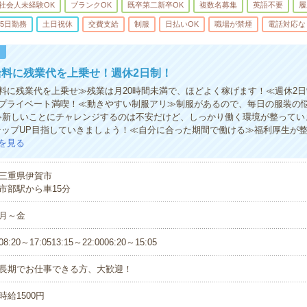
社会人未経験OK
ブランクOK
既卒第二新卒OK
複数名募集
英語不要
履
5日勤務
土日祝休
交費支給
制服
日払いOK
職場が禁煙
電話対応な
！
給料に残業代を上乗せ！週休2日制！
料に残業代を上乗せ≫残業は月20時間未満で、ほどよく稼げます！≪週休2
プライベート満喫！≪動きやすい制服アリ≫制服があるので、毎日の服装の
≫新しいことにチャレンジするのは不安だけど、しっかり働く環境が整ってい
テップUP目指していきましょう！≪自分に合った期間で働ける≫福利厚生が
を見る
三重県伊賀市
市部駅から車15分
月～金
08:20～17:0513:15～22:0006:20～15:05
長期でお仕事できる方、大歓迎！
時給1500円