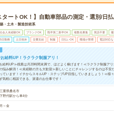
スタートOK！】自動車部品の測定・選別/日払
築・土木・製造技術系
社会人未経験OK
ブランクOK
既卒第二新卒OK
複数名募集
英語不要
履
5日勤務
土日祝休
交費支給
制服
日払いOK
職場が禁煙
電話対応な
！
お給料UP！ラクラク制服アリ！
お給料UP≫残業は月20時間未満で、ほどよく稼げます！≪ラクラク制服アリ
の悩み解消！≪未経験の方も大歓迎≫新しいことにチャレンジするのは不安
っています！イチからスキルUP・ステップUP目指していきましょう！≪様
ず気軽に相談できる、派遣のお仕事です！
三重県桑名市
下野代駅から車4分
月～金