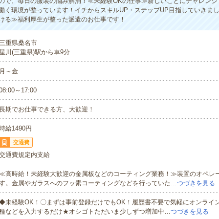
ので、毎日の服装の悩み解消！≪未経験OKの仕事≫新しいことにチャレンジ
働く環境が整っています！イチからスキルUP・ステップUP目指していきま
ける≫福利厚生が整った派遣のお仕事です！
三重県桑名市
星川(三重県)駅から車9分
月～金
08:00～17:00
長期でお仕事できる方、大歓迎！
時給1490円
交通費
交通費規定内支給
≪高時給！未経験大歓迎の金属板などのコーティング業務！≫装置のオペレ
す。金属やガラスへのフッ素コーティングなどを行っていた…
つづきを見る
◆未経験OK！〇まずは事前登録だけでもOK！履歴書不要で気軽にオンライ
種などを入力するだけ★オシゴトただいま少しずつ増加中…
つづきを見る