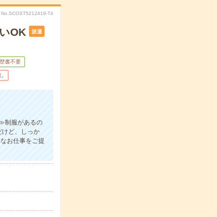
No.SCOST5212418-T4
いOK
派遣
歴書不要
し
≫制服があるの
だけど、しっか
々なお仕事をご提