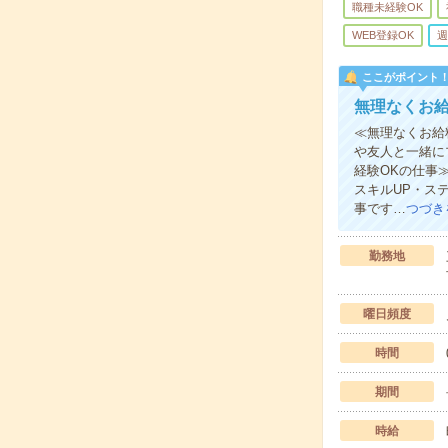
職種未経験OK
WEB登録OK
週
ここがポイント
無理なくお
≪無理なくお給
や友人と一緒に
経験OKの仕事
スキルUP・ス
事です…
つづき
勤務地
曜日頻度
時間
期間
時給