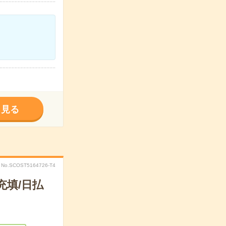
く見る
No.SCOST5164726-T4
充填/日払