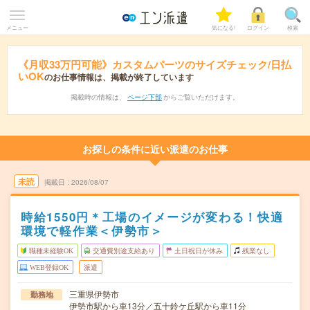
メニュー
気になる!
ログイン
検索
《月収33万円可能》カスタムパーツのサイズチェック/日払
いOK
のお仕事情報は、掲載が終了しています
掲載時の情報は、
ページ下部
からご覧いただけます。
お探しの条件に近い派遣のお仕事
未読
掲載日
2026/08/07
時給1550円＊工場のイメージが変わる！快適
環境で軽作業＜伊勢市＞
職種未経験OK
交通費別途支給あり
土日祝日が休み
残業なし
WEB登録OK
派遣
三重県伊勢市
勤務地
伊勢市駅から車13分／五十鈴ケ丘駅から車11分