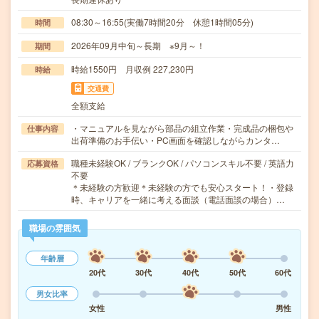
08:30～16:55(実働7時間20分 休憩1時間05分)
時間
2026年09月中旬～長期 ※9月～！
期間
時給1550円 月収例 227,230円
時給
交通費
全額支給
・マニュアルを見ながら部品の組立作業・完成品の梱包や
仕事内容
出荷準備のお手伝い・PC画面を確認しながらカンタ…
職種未経験OK / ブランクOK / パソコンスキル不要 / 英語力
応募資格
不要
＊未経験の方歓迎＊未経験の方でも安心スタート！・登録
時、キャリアを一緒に考える面談（電話面談の場合）…
職場の雰囲気
年齢層
20代
30代
40代
50代
60代
男女比率
女性
男性