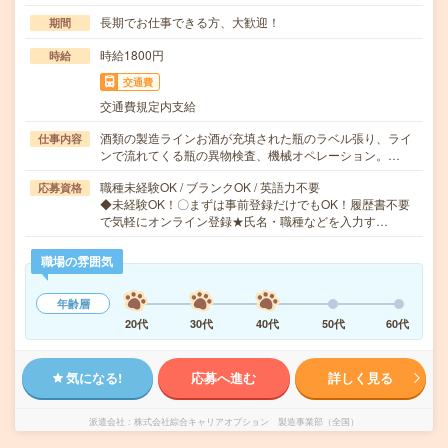
長期でお仕事できる方、大歓迎！
期間
時給1800円
時給
交通費
交通費規定内支給
酒類の製造ラインお酒が充填された瓶のラベル張り、ライ
仕事内容
ンで流れてくる瓶の異物検査、機械オペレーション。…
職種未経験OK / ブランクOK / 英語力不要
応募資格
◆未経験OK！〇まずは事前登録だけでもOK！履歴書不要
で気軽にオンライン登録★氏名・職種などを入力す…
職場の雰囲気
年齢層
20代
30代
40代
50代
60代
気になる!
応募へ進む
詳しく見る
派遣会社
株式会社綜合キャリアオプション 製造事業部（全国）