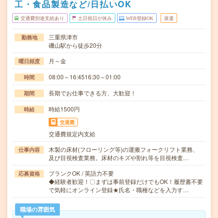
工・食品製造など/日払いOK
交通費別途支給あり
土日祝日が休み
WEB登録OK
派遣
三重県津市
勤務地
磯山駅から徒歩20分
月～金
曜日頻度
08:00～16:4516:30～01:00
時間
長期でお仕事できる方、大歓迎！
期間
時給1500円
時給
交通費
交通費規定内支給
木製の床材(フローリング等)の運搬フォークリフト業務、
仕事内容
及び目視検査業務。床材のキズや割れ等を目視検査…
ブランクOK / 英語力不要
応募資格
◆経験者歓迎！〇まずは事前登録だけでもOK！履歴書不要
で気軽にオンライン登録★氏名・職種などを入力す…
職場の雰囲気