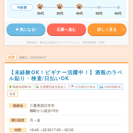
年齢層
20代
30代
40代
50代
60代
気になる!
応募へ進む
詳しく見る
派遣会社
株式会社綜合キャリアオプション 製造事業部（全国）
未読
掲載日
2026/08/07
【未経験OK！ビギナー活躍中！】酒瓶のラベ
ル貼り・検査/日払いOK
職種未経験OK
交通費別途支給あり
土日祝日が休み
WEB登録OK
派遣
三重県四日市市
勤務地
楠駅から徒歩10分
月～金
曜日頻度
16:45～22:3017:00～02:00
時間