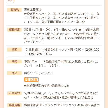
派遣
三重県鈴鹿市
勤務地
鈴鹿市駅からバイク・車---分／鈴鹿駅からバイク・車---分
／白子駅からバイク・車---分／鈴鹿サーキット稲生駅から
バイク・車---分／平田町駅からバイク・車---分
週0日～/月1日～OK！（月～日のあいだ）★「火曜と木曜
曜日頻度
だけ」など色々な働き方ができます！★お仕事ゼロの週が
あっても大丈夫。働きたい日、お休みの希望はお気軽にご
相談ください！
【1日3時間～も相談OK!】＜シフト例＞9:00～12:0010:00
時間
～15:00 12:00～17…
単発1日～！ ★勤務開始日や期間はお気軽にご相談くだ
期間
さい！ ＃8月～ ＃9月～
時給1,500円～1,875円
時給
交通費
■ 交通費規定内支給 ※派遣先による
＼DMの仕分け／＜とってもシンプルなので未経験でも安
仕事内容
心！＞▼封入作業及び梱包▼雑誌や書籍などの仕分け…
職種未経験OK / ブランクOK / パソコンスキル不要 / 英語力
応募資格