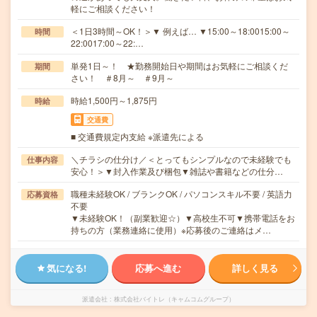
軽にご相談ください！
＜1日3時間～OK！＞▼ 例えば… ▼15:00～18:0015:00～
時間
22:0017:00～22:…
単発1日～！ ★勤務開始日や期間はお気軽にご相談くだ
期間
さい！ ＃8月～ ＃9月～
時給1,500円～1,875円
時給
交通費
■ 交通費規定内支給 ※派遣先による
＼チラシの仕分け／＜とってもシンプルなので未経験でも
仕事内容
安心！＞▼封入作業及び梱包▼雑誌や書籍などの仕分…
職種未経験OK / ブランクOK / パソコンスキル不要 / 英語力
応募資格
不要
▼未経験OK！（副業歓迎☆）▼高校生不可▼携帯電話をお
持ちの方（業務連絡に使用）※応募後のご連絡はメ…
気になる!
応募へ進む
詳しく見る
派遣会社
株式会社バイトレ（キャムコムグループ）