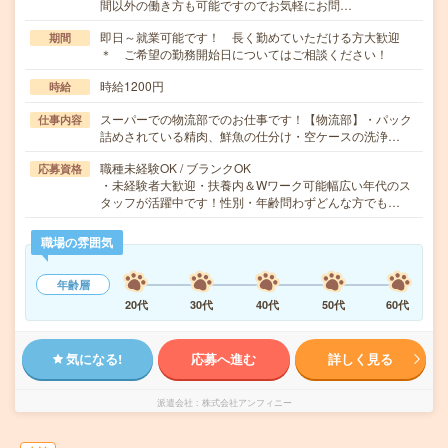
間以外の働き方も可能ですのでお気軽にお問…
即日～就業可能です！ 長く勤めていただける方大歓迎
期間
＊ ご希望の勤務開始日についてはご相談ください！
時給1200円
時給
スーパーでの物流部でのお仕事です！【物流部】・パック
仕事内容
詰めされている精肉、鮮魚の仕分け・空ケースの洗浄…
職種未経験OK / ブランクOK
応募資格
・未経験者大歓迎・扶養内＆Wワーク可能幅広い年代のス
タッフが活躍中です！性別・年齢問わずどんな方でも…
職場の雰囲気
年齢層
20代
30代
40代
50代
60代
気になる!
応募へ進む
詳しく見る
派遣会社
株式会社アンフィニー