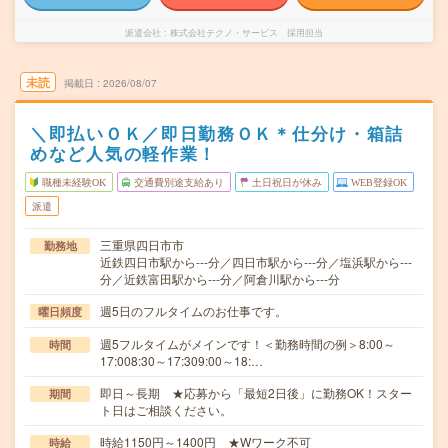
派遣会社
株式会社テクノ・サービス 採用担当
未読
掲載日
2026/08/07
＼即払いＯＫ／即日勤務ＯＫ＊仕分け・箱詰
めなど人気の軽作業！
職種未経験OK
交通費別途支給あり
土日祝日が休み
WEB登録OK
派遣
三重県四日市市
勤務地
近鉄四日市駅から---分／四日市駅から---分／塩浜駅から---
分／近鉄富田駅から---分／阿倉川駅から---分
週5日のフルタイムのお仕事です。
曜日頻度
週5フルタイムがメインです！＜勤務時間の例＞8:00～
時間
17:008:30～17:309:00～18:…
即日～長期 ★応募から「最短2日後」に勤務OK！スター
期間
ト日はご相談ください。
時給1150円～1400円 ★Wワーク不可
時給