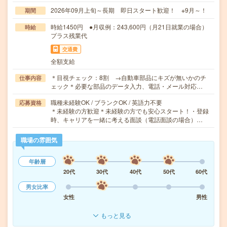
2026年09月上旬～長期 即日スタート歓迎！ ※9月～！
期間
時給1450円 ●月収例：243,600円（月21日就業の場合）
時給
プラス残業代
交通費
全額支給
＊目視チェック：8割 →自動車部品にキズが無いかのチ
仕事内容
ェック＊必要な部品のデータ入力、電話・メール対応…
職種未経験OK / ブランクOK / 英語力不要
応募資格
＊未経験の方歓迎＊未経験の方でも安心スタート！・登録
時、キャリアを一緒に考える面談（電話面談の場合）…
職場の雰囲気
年齢層
20代
30代
40代
50代
60代
男女比率
女性
男性
もっと見る