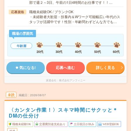
部で週２～3日、午前の1日4時間のお仕事です！！…
職種未経験OK / ブランクOK
応募資格
・未経験者大歓迎・扶養内＆Wワーク可能幅広い年代のス
タッフが活躍中です！性別・年齢問わずどんな方でも…
職場の雰囲気
年齢層
20代
30代
40代
50代
60代
気になる!
応募へ進む
詳しく見る
派遣会社
株式会社アンフィニー
未読
掲載日
2026/08/07
〈カンタン作業！〉スキマ時間にサクッと＊
DMの仕分け
職種未経験OK
交通費別途支給あり
土日祝日が休み
WEB登録OK