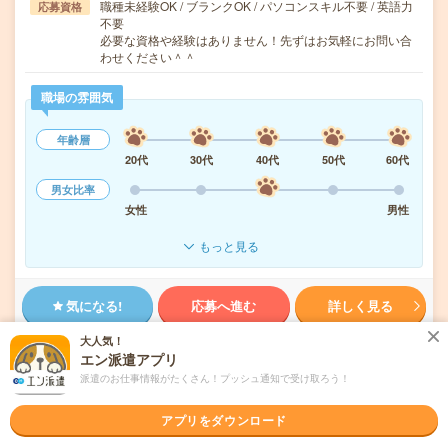
職種未経験OK / ブランクOK / パソコンスキル不要 / 英語力
応募資格
不要
必要な資格や経験はありません！先ずはお気軽にお問い合
わせください＾＾
職場の雰囲気
年齢層
20代
30代
40代
50代
60代
男女比率
女性
男性
もっと見る
気になる!
応募へ進む
詳しく見る
大人気！
派遣会社
株式会社エンター
エン派遣アプリ
派遣のお仕事情報がたくさん！プッシュ通知で受け取ろう！
未読
掲載日
2026/08/06
アプリをダウンロード