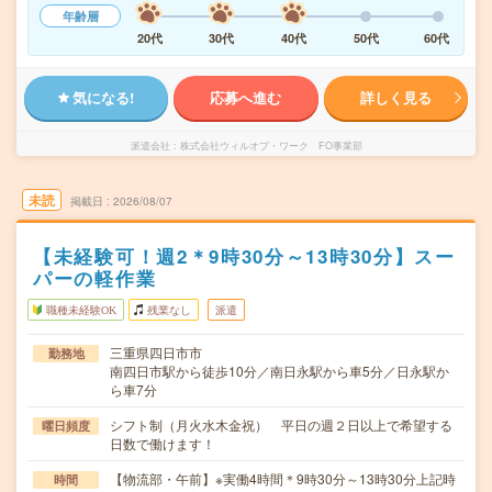
年齢層
20代
30代
40代
50代
60代
気になる!
応募へ進む
詳しく見る
派遣会社
株式会社ウィルオブ・ワーク FO事業部
未読
掲載日
2026/08/07
【未経験可！週2＊9時30分～13時30分】スー
パーの軽作業
職種未経験OK
残業なし
派遣
三重県四日市市
勤務地
南四日市駅から徒歩10分／南日永駅から車5分／日永駅か
ら車7分
シフト制（月火水木金祝） 平日の週２日以上で希望する
曜日頻度
日数で働けます！
【物流部・午前】※実働4時間＊9時30分～13時30分上記時
時間