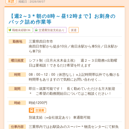
未読
掲載日
2026/08/07
【週2～3＊朝の8時～昼12時まで】お刺身の
パック詰め作業等
職種未経験OK
交通費別途支給あり
派遣
三重県四日市市
勤務地
南四日市駅から徒歩10分／南日永駅から車5分／日永駅か
ら車7分
シフト制（日月火水木金土祝） 週２～３日勤務○出勤曜
曜日頻度
日は要相談！できるだけ希望を叶えます
08：00～12：00（休憩なし）※上記時間帯以外でも働ける
時間
時間帯もありますので気軽にお問い合わせく…
即日～就業可能です！ 長く勤めていただける方大歓迎
期間
＊ ご希望の勤務開始日についてはご相談ください！
時給1200円
時給
交通費
別途支給（※会社規定あり） 車通勤可能
三重県内ではお馴染みのスーパー＊物流センターにて鮮魚
仕事内容