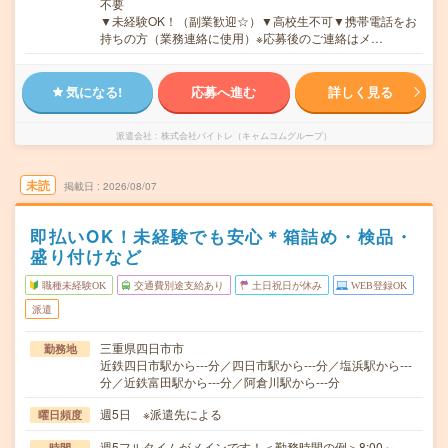
不要
▼未経験OK！（副業歓迎☆）▼高校生不可▼携帯電話をお
持ちの方（業務連絡に使用）※応募後のご連絡はメ…
気になる!
応募へ進む
詳しく見る
派遣会社
株式会社バイトレ（キャムコムグループ）
未読
掲載日
2026/08/07
即払いOK！未経験でも安心＊箱詰め・検品・
盛り付けなど
職種未経験OK
交通費別途支給あり
土日祝日が休み
WEB登録OK
派遣
三重県四日市市
勤務地
近鉄四日市駅から---分／四日市駅から---分／塩浜駅から---
分／近鉄富田駅から---分／阿倉川駅から---分
週5日 ※派遣先による
曜日頻度
週5フルタイムがメインです！＜勤務時間の例＞8:00～
時間