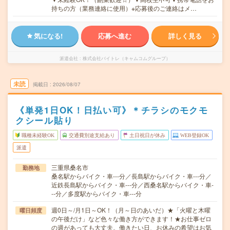
持ちの方（業務連絡に使用）※応募後のご連絡はメ…
気になる!
応募へ進む
詳しく見る
派遣会社
株式会社バイトレ（キャムコムグループ）
未読
掲載日
2026/08/07
《単発1日OK！日払い可》＊チラシのモクモ
クシール貼り
職種未経験OK
交通費別途支給あり
土日祝日が休み
WEB登録OK
派遣
三重県桑名市
勤務地
桑名駅からバイク・車---分／長島駅からバイク・車---分／
近鉄長島駅からバイク・車---分／西桑名駅からバイク・車-
--分／多度駅からバイク・車---分
週0日～/月1日～OK！（月～日のあいだ）★「火曜と木曜
曜日頻度
の午後だけ」など色々な働き方ができます！★お仕事ゼロ
の週があっても大丈夫。働きたい日、お休みの希望はお気