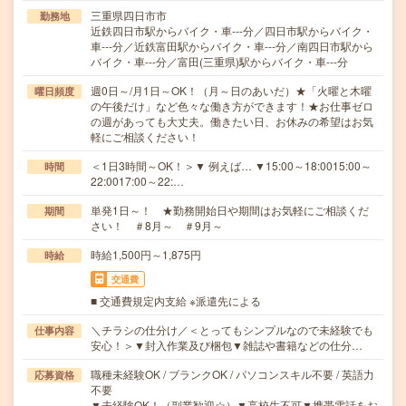
三重県四日市市
勤務地
近鉄四日市駅からバイク・車---分／四日市駅からバイク・
車---分／近鉄富田駅からバイク・車---分／南四日市駅から
バイク・車---分／富田(三重県)駅からバイク・車---分
週0日～/月1日～OK！（月～日のあいだ）★「火曜と木曜
曜日頻度
の午後だけ」など色々な働き方ができます！★お仕事ゼロ
の週があっても大丈夫。働きたい日、お休みの希望はお気
軽にご相談ください！
＜1日3時間～OK！＞▼ 例えば… ▼15:00～18:0015:00～
時間
22:0017:00～22:…
単発1日～！ ★勤務開始日や期間はお気軽にご相談くだ
期間
さい！ ＃8月～ ＃9月～
時給1,500円～1,875円
時給
交通費
■ 交通費規定内支給 ※派遣先による
＼チラシの仕分け／＜とってもシンプルなので未経験でも
仕事内容
安心！＞▼封入作業及び梱包▼雑誌や書籍などの仕分…
職種未経験OK / ブランクOK / パソコンスキル不要 / 英語力
応募資格
不要
▼未経験OK！（副業歓迎☆）▼高校生不可▼携帯電話をお