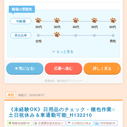
職場の雰囲気
年齢層
20代
30代
40代
50代
60代
男女比率
女性
男性
もっと見る
気になる!
応募へ進む
詳しく見る
派遣会社
株式会社アンフィニー
未読
掲載日
2026/08/07
《未経験OK》日用品のチェック・梱包作業○
土日祝休み＆車通勤可能_H132210
職種未経験OK
交通費別途支給あり
土日祝日が休み
WEB登録OK