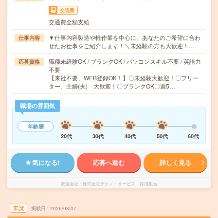
交通費
交通費全額支給
▼仕事内容製造や軽作業を中心に、あなたのご希望に合わ
仕事内容
せたお仕事をご紹介します！＼未経験の方も大歓迎！…
職種未経験OK / ブランクOK / パソコンスキル不要 / 英語力
応募資格
不要
【来社不要、WEB登録OK！】〇未経験大歓迎！〇フリー
ター、主婦(夫) 大歓迎！〇ブランクOK〇週5…
職場の雰囲気
年齢層
20代
30代
40代
50代
60代
気になる!
応募へ進む
詳しく見る
派遣会社
株式会社テクノ・サービス 採用担当
未読
掲載日
2026/08/07