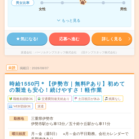
男女比率
女性
男性
もっと見る
気になる!
応募へ進む
詳しく見る
派遣会社
パーソルテンプスタッフ株式会社 （旧テンプスタッフ株式会社）
未読
掲載日
2026/08/07
時給1550円＊【伊勢市｜無料Pあり】初めて
の製造も安心！続けやすさ！軽作業
職種未経験OK
交通費別途支給あり
土日祝日が休み
残業なし
WEB登録OK
派遣
三重県伊勢市
勤務地
伊勢市駅から車13分／五十鈴ケ丘駅から車11分
月～金（週5日） ※月～金の平日勤務。会社カレンダーで
曜日頻度
長期連休あり