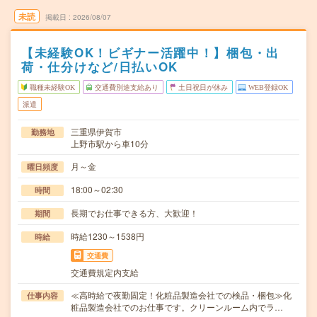
未読
掲載日
2026/08/07
【未経験OK！ビギナー活躍中！】梱包・出
荷・仕分けなど/日払いOK
職種未経験OK
交通費別途支給あり
土日祝日が休み
WEB登録OK
派遣
三重県伊賀市
勤務地
上野市駅から車10分
月～金
曜日頻度
18:00～02:30
時間
長期でお仕事できる方、大歓迎！
期間
時給1230～1538円
時給
交通費
交通費規定内支給
≪高時給で夜勤固定！化粧品製造会社での検品・梱包≫化
仕事内容
粧品製造会社でのお仕事です。クリーンルーム内でラ…