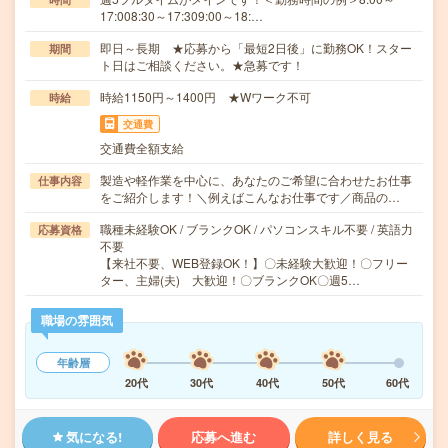
17:008:30～17:309:00～18:…
即日～長期 ★応募から「最短2日後」に勤務OK！スター
期間
ト日はご相談ください。★急募です！
時給1150円～1400円 ★Wワーク不可
時給
交通費
交通費全額支給
製造や軽作業を中心に、あなたのご希望に合わせたお仕事
仕事内容
をご紹介します！＼例えばこんなお仕事です／商品の…
職種未経験OK / ブランクOK / パソコンスキル不要 / 英語力
応募資格
不要
【来社不要、WEB登録OK！】〇未経験大歓迎！〇フリー
ター、主婦(夫) 大歓迎！〇ブランクOK〇週5…
職場の雰囲気
年齢層
20代
30代
40代
50代
60代
気になる!
応募へ進む
詳しく見る