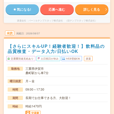
気になる!
応募へ進む
詳しく見る
派遣会社
パーソルテンプスタッフ株式会社 （旧テンプスタッフ株式会社）
未読
掲載日
2026/08/07
【さらにスキルUP！経験者歓迎！】飲料品の
品質検査・データ入力/日払いOK
交通費別途支給あり
土日祝日が休み
WEB登録OK
派遣
三重県伊賀市
勤務地
桑町駅から車7分
月～金
曜日頻度
09:00～17:30
時間
長期でお仕事できる方、大歓迎！
期間
時給1470円
時給
交通費