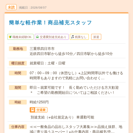
未読
掲載日
2026/08/07
簡単な軽作業！商品補充スタッフ
職種未経験OK
交通費別途支給あり
残業なし
派遣
三重県四日市市
勤務地
近鉄四日市駅から徒歩10分／四日市駅から徒歩10分
就業曜日：土曜・日曜
曜日頻度
07：00～09：00（休憩なし）※上記時間帯以外でも働ける
時間
時間帯もありますので気軽にお問い合わせく…
即日～就業可能です！ 長く勤めていただける方大歓迎
期間
＊ ご希望の勤務開始日についてはご相談ください！
時給1250円
時給
交通費
別途支給（※会社規定あり） 車通勤可能
≪≪一般食品の品出しスタッフ大募集≫≫品揃え抜群、地
仕事内容
域に寄り添うスーパー！※お仕事内容・商品補充/売…