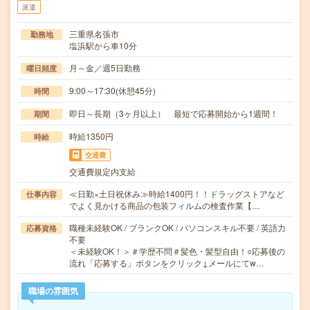
派遣
三重県名張市
勤務地
塩浜駅から車10分
月～金／週5日勤務
曜日頻度
9:00～17:30(休憩45分)
時間
即日～長期（3ヶ月以上） 最短で応募開始から1週間！
期間
時給1350円
時給
交通費
交通費規定内支給
≪日勤×土日祝休み≫時給1400円！！ドラッグストアなど
仕事内容
でよく見かける商品の包装フィルムの検査作業【…
職種未経験OK / ブランクOK / パソコンスキル不要 / 英語力
応募資格
不要
＜未経験OK！＞＃学歴不問＃髪色・髪型自由！○応募後の
流れ「応募する」ボタンをクリック↓メールにてw…
職場の雰囲気