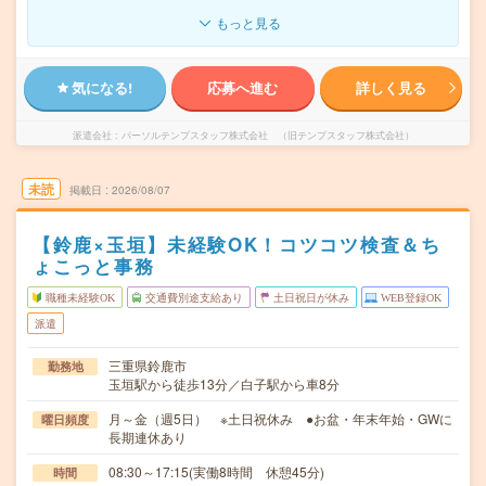
もっと見る
気になる!
応募へ進む
詳しく見る
派遣会社
パーソルテンプスタッフ株式会社 （旧テンプスタッフ株式会社）
未読
掲載日
2026/08/07
【鈴鹿×玉垣】未経験OK！コツコツ検査＆ち
ょこっと事務
職種未経験OK
交通費別途支給あり
土日祝日が休み
WEB登録OK
派遣
三重県鈴鹿市
勤務地
玉垣駅から徒歩13分／白子駅から車8分
月～金（週5日） ※土日祝休み ●お盆・年末年始・GWに
曜日頻度
長期連休あり
08:30～17:15(実働8時間 休憩45分)
時間