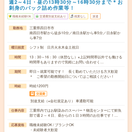
週2～4日・昼の13時30分～16時30分まで＊お
刺身のパック詰め作業等！
職種未経験OK
交通費別途支給あり
残業なし
派遣
三重県四日市市
勤務地
南四日市駅から徒歩10分／南日永駅から車5分／日永駅か
ら車7分
シフト制 日月火水木金土祝日
曜日頻度
13：30～16：30（休憩なし）※上記時間帯以外でも働ける
時間
時間帯もありますので気軽にお問い合わせく…
即日～就業可能です！ 長く勤めていただける方大歓迎
期間
＊ ご希望の勤務開始日についてはご相談ください！
時給1200円
時給
交通費
別途支給（※会社規定あり） 車通勤可能
三重県内ではお馴染みのスーパー＊物流センターにて鮮魚
仕事内容
部で週２～４日、昼からの１日３時間のお仕事です！…
職種未経験OK / ブランクOK
応募資格
・未経験者大歓迎