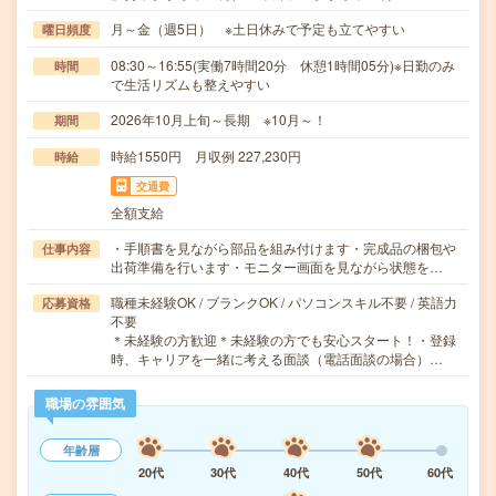
月～金（週5日） ※土日休みで予定も立てやすい
曜日頻度
08:30～16:55(実働7時間20分 休憩1時間05分)※日勤のみ
時間
で生活リズムも整えやすい
2026年10月上旬～長期 ※10月～！
期間
時給1550円 月収例 227,230円
時給
交通費
全額支給
・手順書を見ながら部品を組み付けます・完成品の梱包や
仕事内容
出荷準備を行います・モニター画面を見ながら状態を…
職種未経験OK / ブランクOK / パソコンスキル不要 / 英語力
応募資格
不要
＊未経験の方歓迎＊未経験の方でも安心スタート！・登録
時、キャリアを一緒に考える面談（電話面談の場合）…
職場の雰囲気
年齢層
20代
30代
40代
50代
60代