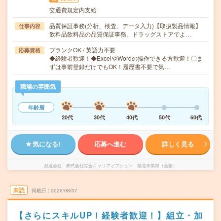
交通費規定内支給
品質保証事務(分析、検査、データ入力)【取扱製品情報】
仕事内容
飲料品飲料品の品質保証事務。ドラッグストアでよ…
ブランクOK / 英語力不要
応募資格
◆経験者歓迎！◆ExcelやWordの操作できる方歓迎！〇ま
ずは事前登録だけでもOK！履歴書不要で気…
職場の雰囲気
年齢層
20代
30代
40代
50代
60代
気になる!
応募へ進む
詳しく見る
派遣会社
株式会社綜合キャリアオプション 製造事業部（全国）
未読
掲載日
2026/08/07
【さらにスキルUP！経験者歓迎！】組立・加