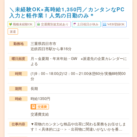
＼未経験OK×高時給1,350円／カンタンなPC
入力と軽作業！人気の日勤のみ＊
職種未経験OK
交通費別途支給あり
土日祝日が休み
WEB登録OK
派遣
三重県四日市市
勤務地
近鉄四日市駅から車16分
月～金夏期・年末年始・GW ※派遣先の企業カレンダーに
曜日頻度
よる
(1)9：00～18:00(2)12：00～21:00休憩60分/実働8時間00
時間
分
長期
期間
時給1350円
時給
交通費
交通費支給
▼荷物のカンタンな検品や出荷に関わる業務をお任せしま
仕事内容
す！＜具体的には‥＞・出荷物に間違いがないかを番…