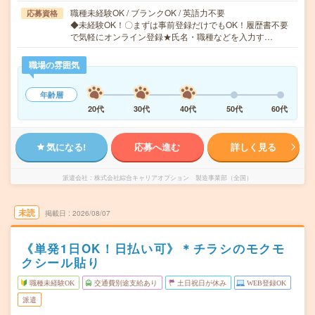
職種未経験OK / ブランクOK / 英語力不要
応募資格
◆未経験OK！〇まずは事前登録だけでもOK！履歴書不要
で気軽にオンライン登録★氏名・職種などを入力す…
職場の雰囲気
年齢層
20代
30代
40代
50代
60代
気になる!
応募へ進む
詳しく見る
派遣会社
株式会社綜合キャリアオプション 製造事業部（全国）
未読
掲載日
2026/08/07
《単発1日OK！日払い可》＊チラシのモクモ
クシール貼り
職種未経験OK
交通費別途支給あり
土日祝日が休み
WEB登録OK
派遣