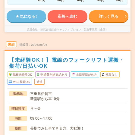
気になる!
応募へ進む
詳しく見る
派遣会社
株式会社綜合キャリアオプション 製造事業部（全国）
未読
掲載日
2026/08/06
【未経験OK！】電線のフォークリフト運搬・
集荷/日払いOK
職種未経験OK
交通費別途支給あり
土日祝日が休み
残業なし
WEB登録OK
派遣
三重県伊賀市
勤務地
新堂駅から車10分
月～金
曜日頻度
09:00～17:00
時間
長期でお仕事できる方、大歓迎！
期間