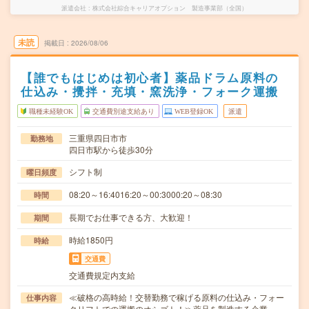
派遣会社
株式会社綜合キャリアオプション 製造事業部（全国）
未読
掲載日
2026/08/06
【誰でもはじめは初心者】薬品ドラム原料の
仕込み・攪拌・充填・窯洗浄・フォーク運搬
職種未経験OK
交通費別途支給あり
WEB登録OK
派遣
三重県四日市市
勤務地
四日市駅から徒歩30分
シフト制
曜日頻度
08:20～16:4016:20～00:3000:20～08:30
時間
長期でお仕事できる方、大歓迎！
期間
時給1850円
時給
交通費
交通費規定内支給
≪破格の高時給！交替勤務で稼げる原料の仕込み・フォー
仕事内容
クリフトでの運搬のオシゴト！≫薬品を製造する企業…