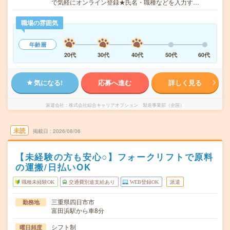
で気軽にオンライン登録★氏名・職種などを入力す…
職場の雰囲気
年齢層
20代
30代
40代
50代
60代
気になる!
応募へ進む
詳しく見る
派遣会社
株式会社綜合キャリアオプション 製造事業部（全国）
未読
掲載日
2026/08/06
【未経験の方も安心○】フォークリフトで原料
の運搬/日払いOK
職種未経験OK
交通費別途支給あり
WEB登録OK
派遣
三重県四日市市
勤務地
富田浜駅から車8分
シフト制
曜日頻度