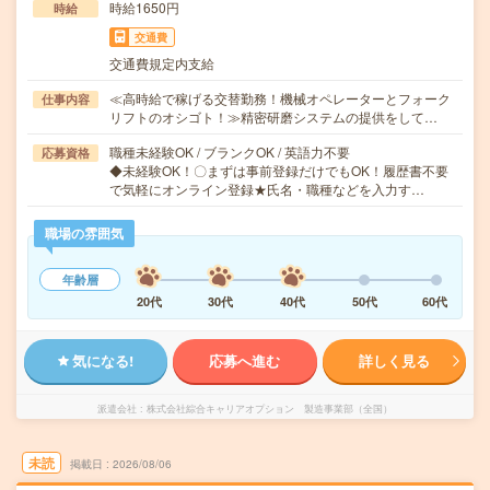
時給1650円
時給
交通費
交通費規定内支給
≪高時給で稼げる交替勤務！機械オペレーターとフォーク
仕事内容
リフトのオシゴト！≫精密研磨システムの提供をして…
職種未経験OK / ブランクOK / 英語力不要
応募資格
◆未経験OK！〇まずは事前登録だけでもOK！履歴書不要
で気軽にオンライン登録★氏名・職種などを入力す…
職場の雰囲気
年齢層
20代
30代
40代
50代
60代
気になる!
応募へ進む
詳しく見る
派遣会社
株式会社綜合キャリアオプション 製造事業部（全国）
未読
掲載日
2026/08/06