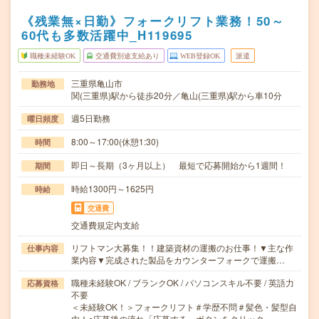
《残業無×日勤》フォークリフト業務！50～
60代も多数活躍中_H119695
職種未経験OK
交通費別途支給あり
WEB登録OK
派遣
三重県亀山市
勤務地
関(三重県)駅から徒歩20分／亀山(三重県)駅から車10分
週5日勤務
曜日頻度
8:00～17:00(休憩1:30)
時間
即日～長期（3ヶ月以上） 最短で応募開始から1週間！
期間
時給1300円～1625円
時給
交通費
交通費規定内支給
リフトマン大募集！！建築資材の運搬のお仕事！▼主な作
仕事内容
業内容▼完成された製品をカウンターフォークで運搬…
職種未経験OK / ブランクOK / パソコンスキル不要 / 英語力
応募資格
不要
＜未経験OK！＞フォークリフト＃学歴不問＃髪色・髪型自
由！○応募後の流れ「応募する」ボタンをクリック…