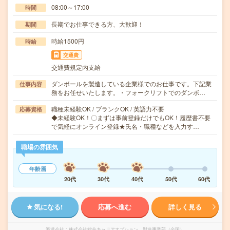
08:00～17:00
時間
長期でお仕事できる方、大歓迎！
期間
時給1500円
時給
交通費
交通費規定内支給
ダンボールを製造している企業様でのお仕事です。下記業
仕事内容
務をお任せいたします。・フォークリフトでのダンボ…
職種未経験OK / ブランクOK / 英語力不要
応募資格
◆未経験OK！〇まずは事前登録だけでもOK！履歴書不要
で気軽にオンライン登録★氏名・職種などを入力す…
職場の雰囲気
年齢層
20代
30代
40代
50代
60代
気になる!
応募へ進む
詳しく見る
派遣会社
株式会社綜合キャリアオプション 製造事業部（全国）