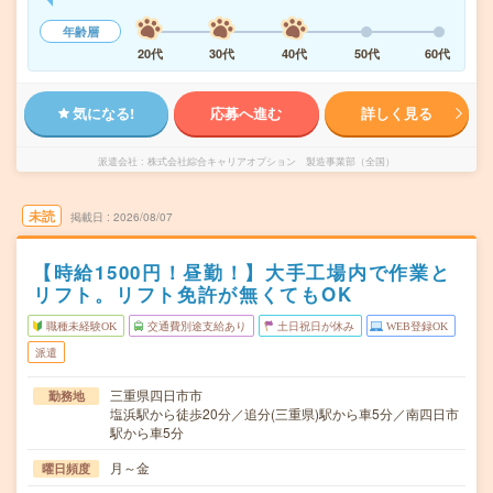
年齢層
20代
30代
40代
50代
60代
気になる!
応募へ進む
詳しく見る
派遣会社
株式会社綜合キャリアオプション 製造事業部（全国）
未読
掲載日
2026/08/07
【時給1500円！昼勤！】大手工場内で作業と
リフト。リフト免許が無くてもOK
職種未経験OK
交通費別途支給あり
土日祝日が休み
WEB登録OK
派遣
三重県四日市市
勤務地
塩浜駅から徒歩20分／追分(三重県)駅から車5分／南四日市
駅から車5分
月～金
曜日頻度