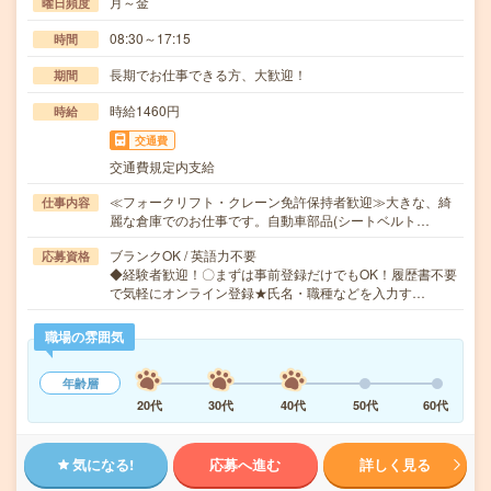
月～金
曜日頻度
08:30～17:15
時間
長期でお仕事できる方、大歓迎！
期間
時給1460円
時給
交通費
交通費規定内支給
≪フォークリフト・クレーン免許保持者歓迎≫大きな、綺
仕事内容
麗な倉庫でのお仕事です。自動車部品(シートベルト…
ブランクOK / 英語力不要
応募資格
◆経験者歓迎！〇まずは事前登録だけでもOK！履歴書不要
で気軽にオンライン登録★氏名・職種などを入力す…
職場の雰囲気
年齢層
20代
30代
40代
50代
60代
気になる!
応募へ進む
詳しく見る