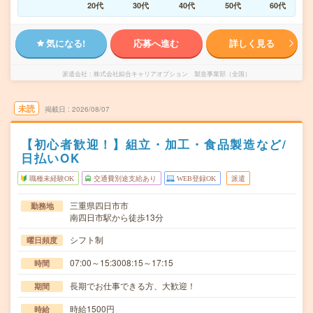
20代
30代
40代
50代
60代
気になる!
応募へ進む
詳しく見る
派遣会社
株式会社綜合キャリアオプション 製造事業部（全国）
未読
掲載日
2026/08/07
【初心者歓迎！】組立・加工・食品製造など/
日払いOK
職種未経験OK
交通費別途支給あり
WEB登録OK
派遣
三重県四日市市
勤務地
南四日市駅から徒歩13分
シフト制
曜日頻度
07:00～15:3008:15～17:15
時間
長期でお仕事できる方、大歓迎！
期間
時給1500円
時給