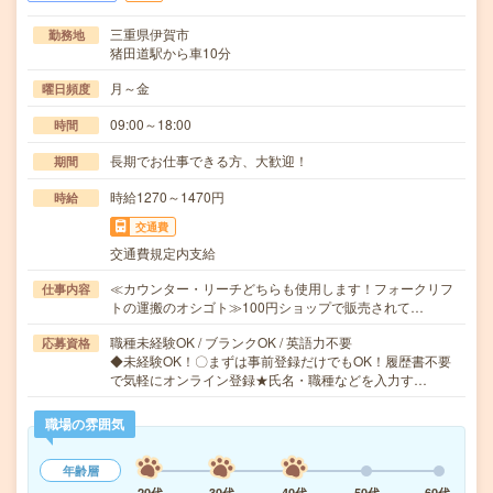
三重県伊賀市
勤務地
猪田道駅から車10分
月～金
曜日頻度
09:00～18:00
時間
長期でお仕事できる方、大歓迎！
期間
時給1270～1470円
時給
交通費
交通費規定内支給
≪カウンター・リーチどちらも使用します！フォークリフ
仕事内容
トの運搬のオシゴト≫100円ショップで販売されて…
職種未経験OK / ブランクOK / 英語力不要
応募資格
◆未経験OK！〇まずは事前登録だけでもOK！履歴書不要
で気軽にオンライン登録★氏名・職種などを入力す…
職場の雰囲気
年齢層
20代
30代
40代
50代
60代