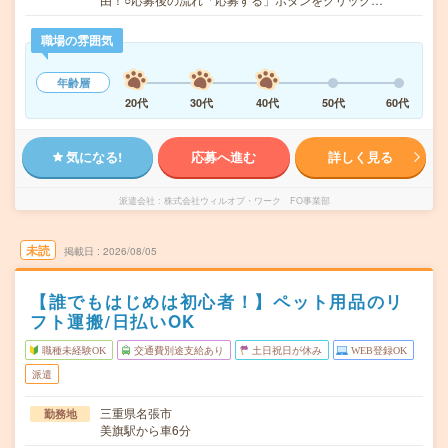
職場の雰囲気
年齢層
20代
30代
40代
50代
60代
気になる!
応募へ進む
詳しく見る
派遣会社
株式会社ウィルオブ・ワーク FO事業部
未読
掲載日
2026/08/05
【誰でもはじめは初心者！】ペット用品のリ
フト運搬/日払いOK
職種未経験OK
交通費別途支給あり
土日祝日が休み
WEB登録OK
派遣
三重県名張市
勤務地
美旗駅から車6分