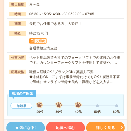
月～金
曜日頻度
06:30～15:0514:30～23:0522:30～07:05
時間
長期でお仕事できる方、大歓迎！
期間
時給1270円
時給
交通費
交通費規定内支給
ペット用品製造会社でのフォークリフトでの運搬のお仕事
仕事内容
です。カウンターフォークリフトを使用して資材や、…
職種未経験OK / ブランクOK / 英語力不要
応募資格
◆未経験OK！〇まずは事前登録だけでもOK！履歴書不要
で気軽にオンライン登録★氏名・職種などを入力す…
職場の雰囲気
年齢層
20代
30代
40代
50代
60代
気になる!
応募へ進む
詳しく見る