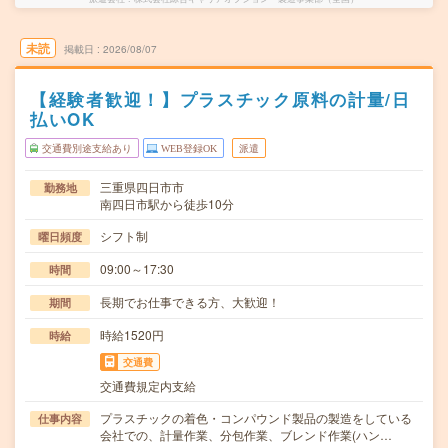
未読
掲載日
2026/08/07
【経験者歓迎！】プラスチック原料の計量/日
払いOK
交通費別途支給あり
WEB登録OK
派遣
三重県四日市市
勤務地
南四日市駅から徒歩10分
シフト制
曜日頻度
09:00～17:30
時間
長期でお仕事できる方、大歓迎！
期間
時給1520円
時給
交通費
交通費規定内支給
プラスチックの着色・コンパウンド製品の製造をしている
仕事内容
会社での、計量作業、分包作業、ブレンド作業(ハン…