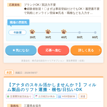
ブランクOK / 英語力不要
応募資格
◆経験者歓迎！〇まずは事前登録だけでもOK！履歴書不要
で気軽にオンライン登録★氏名・職種などを入力す…
職場の雰囲気
年齢層
20代
30代
40代
50代
60代
気になる!
応募へ進む
詳しく見る
派遣会社
株式会社綜合キャリアオプション 製造事業部（全国）
未読
掲載日
2026/08/07
【アナタのスキル活かしませんか？】フィル
ム製品のリフト運搬・梱包/日払いOK
交通費別途支給あり
土日祝日が休み
WEB登録OK
派遣
三重県名張市
勤務地