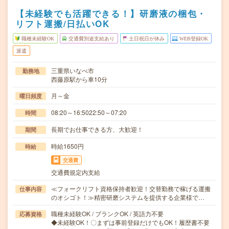
【未経験でも活躍できる！】研磨液の梱包・
リフト運搬/日払いOK
職種未経験OK
交通費別途支給あり
土日祝日が休み
WEB登録OK
派遣
三重県いなべ市
勤務地
西藤原駅から車10分
月～金
曜日頻度
08:20～16:5022:50～07:20
時間
長期でお仕事できる方、大歓迎！
期間
時給1650円
時給
交通費
交通費規定内支給
≪フォークリフト資格保持者歓迎！交替勤務で稼げる運搬
仕事内容
のオシゴト！≫精密研磨システムを提供する企業様で…
職種未経験OK / ブランクOK / 英語力不要
応募資格
◆未経験OK！〇まずは事前登録だけでもOK！履歴書不要