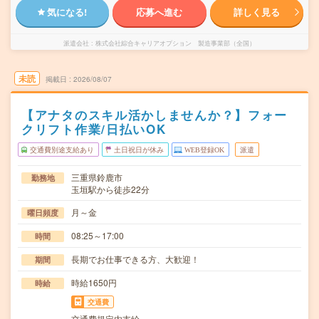
気になる!
応募へ進む
詳しく見る
派遣会社
株式会社綜合キャリアオプション 製造事業部（全国）
未読
掲載日
2026/08/07
【アナタのスキル活かしませんか？】フォー
クリフト作業/日払いOK
交通費別途支給あり
土日祝日が休み
WEB登録OK
派遣
三重県鈴鹿市
勤務地
玉垣駅から徒歩22分
月～金
曜日頻度
08:25～17:00
時間
長期でお仕事できる方、大歓迎！
期間
時給1650円
時給
交通費
交通費規定内支給