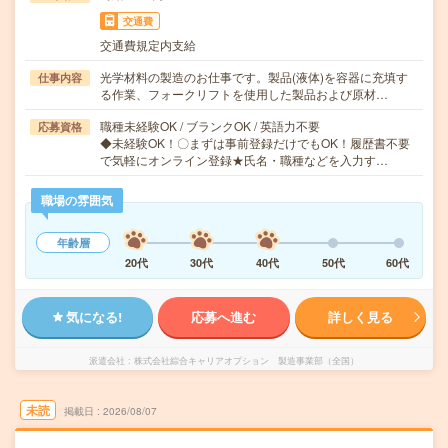
交通費
交通費規定内支給
光学材料の製造のお仕事です。製品(液体)を容器に充填す
仕事内容
る作業、フォークリフトを使用した製品および原材…
職種未経験OK / ブランクOK / 英語力不要
応募資格
◆未経験OK！〇まずは事前登録だけでもOK！履歴書不要
で気軽にオンライン登録★氏名・職種などを入力す…
職場の雰囲気
年齢層
20代
30代
40代
50代
60代
気になる!
応募へ進む
詳しく見る
派遣会社
株式会社綜合キャリアオプション 製造事業部（全国）
未読
掲載日
2026/08/07