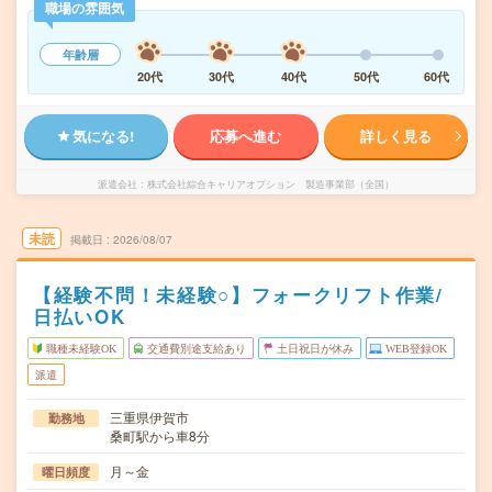
職場の雰囲気
年齢層
20代
30代
40代
50代
60代
気になる!
応募へ進む
詳しく見る
派遣会社
株式会社綜合キャリアオプション 製造事業部（全国）
未読
掲載日
2026/08/07
【経験不問！未経験○】フォークリフト作業/
日払いOK
職種未経験OK
交通費別途支給あり
土日祝日が休み
WEB登録OK
派遣
三重県伊賀市
勤務地
桑町駅から車8分
月～金
曜日頻度