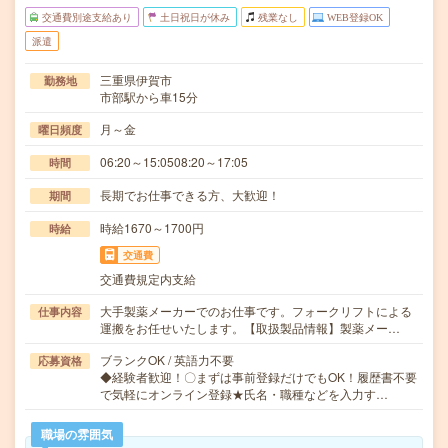
交通費別途支給あり
土日祝日が休み
残業なし
WEB登録OK
派遣
三重県伊賀市
勤務地
市部駅から車15分
月～金
曜日頻度
06:20～15:0508:20～17:05
時間
長期でお仕事できる方、大歓迎！
期間
時給1670～1700円
時給
交通費
交通費規定内支給
大手製薬メーカーでのお仕事です。フォークリフトによる
仕事内容
運搬をお任せいたします。【取扱製品情報】製薬メー…
ブランクOK / 英語力不要
応募資格
◆経験者歓迎！〇まずは事前登録だけでもOK！履歴書不要
で気軽にオンライン登録★氏名・職種などを入力す…
職場の雰囲気