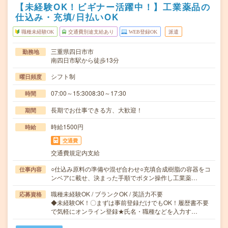
【未経験OK！ビギナー活躍中！】工業薬品の
仕込み・充填/日払いOK
職種未経験OK
交通費別途支給あり
WEB登録OK
派遣
三重県四日市市
勤務地
南四日市駅から徒歩13分
シフト制
曜日頻度
07:00～15:3008:30～17:30
時間
長期でお仕事できる方、大歓迎！
期間
時給1500円
時給
交通費
交通費規定内支給
○仕込み原料の準備や混ぜ合わせ○充填合成樹脂の容器をコ
仕事内容
ンベアに載せ、決まった手順でボタン操作し工業薬…
職種未経験OK / ブランクOK / 英語力不要
応募資格
◆未経験OK！〇まずは事前登録だけでもOK！履歴書不要
で気軽にオンライン登録★氏名・職種などを入力す…