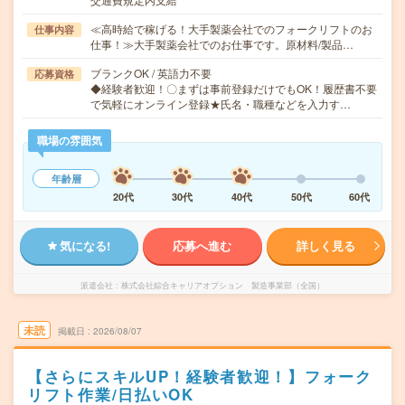
≪高時給で稼げる！大手製薬会社でのフォークリフトのお
仕事内容
仕事！≫大手製薬会社でのお仕事です。原材料/製品…
ブランクOK / 英語力不要
応募資格
◆経験者歓迎！〇まずは事前登録だけでもOK！履歴書不要
で気軽にオンライン登録★氏名・職種などを入力す…
職場の雰囲気
年齢層
20代
30代
40代
50代
60代
気になる!
応募へ進む
詳しく見る
派遣会社
株式会社綜合キャリアオプション 製造事業部（全国）
未読
掲載日
2026/08/07
【さらにスキルUP！経験者歓迎！】フォーク
リフト作業/日払いOK