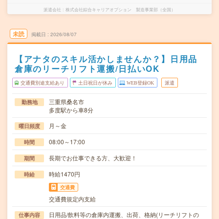
派遣会社
株式会社綜合キャリアオプション 製造事業部（全国）
未読
掲載日
2026/08/07
【アナタのスキル活かしませんか？】日用品
倉庫のリーチリフト運搬/日払いOK
交通費別途支給あり
土日祝日が休み
WEB登録OK
派遣
三重県桑名市
勤務地
多度駅から車8分
月～金
曜日頻度
08:00～17:00
時間
長期でお仕事できる方、大歓迎！
期間
時給1470円
時給
交通費
交通費規定内支給
日用品/飲料等の倉庫内運搬、出荷、格納(リーチリフトの
仕事内容