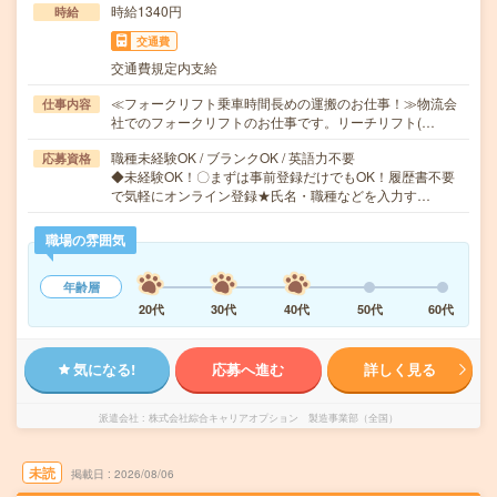
時給1340円
時給
交通費
交通費規定内支給
≪フォークリフト乗車時間長めの運搬のお仕事！≫物流会
仕事内容
社でのフォークリフトのお仕事です。リーチリフト(…
職種未経験OK / ブランクOK / 英語力不要
応募資格
◆未経験OK！〇まずは事前登録だけでもOK！履歴書不要
で気軽にオンライン登録★氏名・職種などを入力す…
職場の雰囲気
年齢層
20代
30代
40代
50代
60代
気になる!
応募へ進む
詳しく見る
派遣会社
株式会社綜合キャリアオプション 製造事業部（全国）
未読
掲載日
2026/08/06