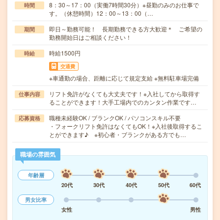
8：30～17：00（実働7時間30分）※昼勤のみのお仕事で
時間
す。（休憩時間）12：00～13：00（…
即日～勤務可能！ 長期勤務できる方大歓迎＊ ご希望の
期間
勤務開始日はご相談ください！
時給1500円
時給
交通費
※車通勤の場合、距離に応じて規定支給 ※無料駐車場完備
リフト免許がなくても大丈夫です！※入社してから取得す
仕事内容
ることができます！大手工場内でのカンタン作業です…
職種未経験OK / ブランクOK / パソコンスキル不要
応募資格
・フォークリフト免許はなくてもOK！※入社後取得するこ
とができます♪ ※初心者・ブランクがある方でも…
職場の雰囲気
年齢層
20代
30代
40代
50代
60代
男女比率
女性
男性