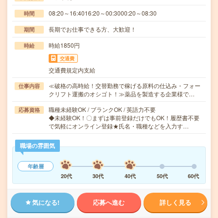
08:20～16:4016:20～00:3000:20～08:30
時間
長期でお仕事できる方、大歓迎！
期間
時給1850円
時給
交通費
交通費規定内支給
≪破格の高時給！交替勤務で稼げる原料の仕込み・フォー
仕事内容
クリフト運搬のオシゴト！≫薬品を製造する企業様で…
職種未経験OK / ブランクOK / 英語力不要
応募資格
◆未経験OK！〇まずは事前登録だけでもOK！履歴書不要
で気軽にオンライン登録★氏名・職種などを入力す…
職場の雰囲気
年齢層
20代
30代
40代
50代
60代
気になる!
応募へ進む
詳しく見る