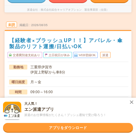
派遣会社
株式会社綜合キャリアオプション 製造事業部（全国）
未読
掲載日
2026/08/05
【経験者×ブラッシュUP！！】アパレル・傘
製品のリフト運搬/日払いOK
交通費別途支給あり
土日祝日が休み
WEB登録OK
派遣
三重県伊賀市
勤務地
伊賀上野駅から車8分
月～金
曜日頻度
09:00～16:00
時間
長期でお仕事できる方、大歓迎！
期間
大人気！
エン派遣アプリ
時給1270円
時給
派遣のお仕事情報がたくさん！プッシュ通知で受け取ろう！
交通費
交通費規定内支給
アプリをダウンロード