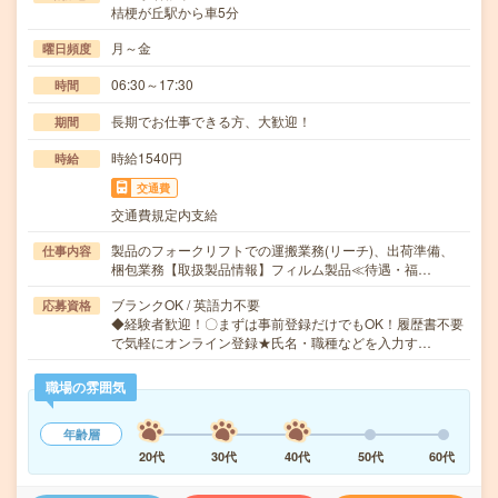
桔梗が丘駅から車5分
月～金
曜日頻度
06:30～17:30
時間
長期でお仕事できる方、大歓迎！
期間
時給1540円
時給
交通費
交通費規定内支給
製品のフォークリフトでの運搬業務(リーチ)、出荷準備、
仕事内容
梱包業務【取扱製品情報】フィルム製品≪待遇・福…
ブランクOK / 英語力不要
応募資格
◆経験者歓迎！〇まずは事前登録だけでもOK！履歴書不要
で気軽にオンライン登録★氏名・職種などを入力す…
職場の雰囲気
年齢層
20代
30代
40代
50代
60代