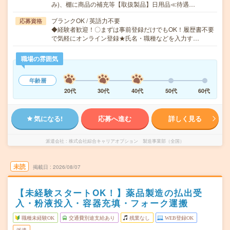
み)、棚に商品の補充等【取扱製品】日用品≪待遇…
ブランクOK / 英語力不要
応募資格
◆経験者歓迎！〇まずは事前登録だけでもOK！履歴書不要
で気軽にオンライン登録★氏名・職種などを入力す…
職場の雰囲気
年齢層
20代
30代
40代
50代
60代
気になる!
応募へ進む
詳しく見る
派遣会社
株式会社綜合キャリアオプション 製造事業部（全国）
未読
掲載日
2026/08/07
【未経験スタートOK！】薬品製造の払出受
入・粉液投入・容器充填・フォーク運搬
職種未経験OK
交通費別途支給あり
残業なし
WEB登録OK