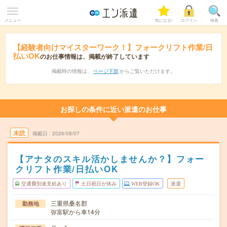
メニュー
気になる!
ログイン
検索
【経験者向けマイスターワーク！】フォークリフト作業/日
払いOK
のお仕事情報は、掲載が終了しています
掲載時の情報は、
ページ下部
からご覧いただけます。
お探しの条件に近い派遣のお仕事
未読
掲載日
2026/08/07
【アナタのスキル活かしませんか？】フォー
クリフト作業/日払いOK
交通費別途支給あり
土日祝日が休み
WEB登録OK
派遣
三重県桑名郡
勤務地
弥富駅から車14分