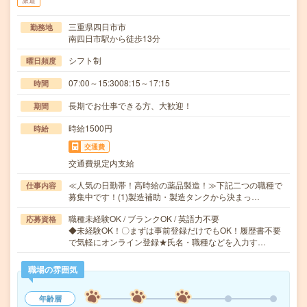
派遣
三重県四日市市
勤務地
南四日市駅から徒歩13分
シフト制
曜日頻度
07:00～15:3008:15～17:15
時間
長期でお仕事できる方、大歓迎！
期間
時給1500円
時給
交通費
交通費規定内支給
≪人気の日勤帯！高時給の薬品製造！≫下記二つの職種で
仕事内容
募集中です！(1)製造補助・製造タンクから決まっ…
職種未経験OK / ブランクOK / 英語力不要
応募資格
◆未経験OK！〇まずは事前登録だけでもOK！履歴書不要
で気軽にオンライン登録★氏名・職種などを入力す…
職場の雰囲気
年齢層