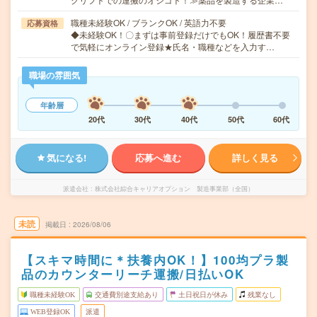
職種未経験OK / ブランクOK / 英語力不要
応募資格
◆未経験OK！〇まずは事前登録だけでもOK！履歴書不要
で気軽にオンライン登録★氏名・職種などを入力す…
職場の雰囲気
年齢層
20代
30代
40代
50代
60代
気になる!
応募へ進む
詳しく見る
派遣会社
株式会社綜合キャリアオプション 製造事業部（全国）
未読
掲載日
2026/08/06
【スキマ時間に＊扶養内OK！】100均プラ製
品のカウンターリーチ運搬/日払いOK
職種未経験OK
交通費別途支給あり
土日祝日が休み
残業なし
WEB登録OK
派遣