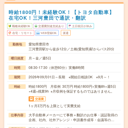
時給1800円！未経験OK！【トヨタ自動車】
在宅OK！三河豊田で通訳・翻訳
職種未経験OK
交通費別途支給あり
土日祝日が休み
在宅・リモート
WEB登録OK
派遣
愛知県豊田市
勤務地
三河豊田駅から徒歩12分／土橋(愛知県)駅からバス20分
月～金／週5日
曜日頻度
08:30-17:30（休憩60分）実働8時間
時間
2026年09月01日～長期 ※開始日相談OK ※9月～！
期間
時給1800円 月収例 30万円 時給1800円×実働8h×週5日
時給
×4週+残業9h ※月収例を保証するものではありません。
交通費
1ヶ月3万円を上限として実費支給
大手自動車メーカーにて事務＋翻訳のお仕事・認証取得の
仕事内容
企画、社内、社外アレンジ・申請書作成等・会議等の…