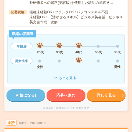
外研修者への資料(英訳版)を使用した説明の通訳そ…
職種未経験OK / ブランクOK / パソコンスキル不要
応募資格
未経験OK！【活かせるスキル】ビジネス英会話、ビジネス
英文書作成・読解
職場の雰囲気
年齢層
20代
30代
40代
50代
60代
男女比率
女性
男性
もっと見る
気になる!
応募へ進む
詳しく見る
派遣会社
株式会社パソナ 東海エリア
未読
掲載日
2026/08/06