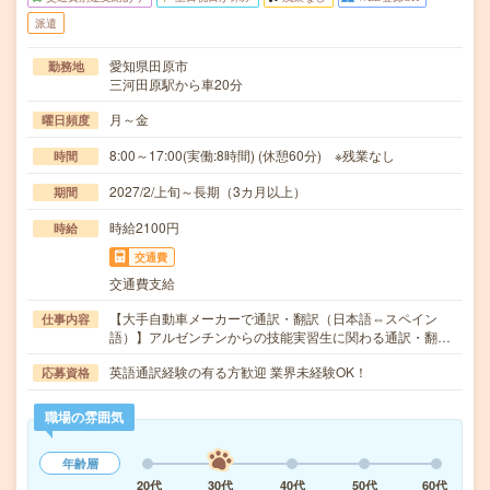
派遣
愛知県田原市
勤務地
三河田原駅から車20分
月～金
曜日頻度
8:00～17:00(実働:8時間) (休憩60分) ※残業なし
時間
2027/2/上旬～長期（3カ月以上）
期間
時給2100円
時給
交通費
交通費支給
【大手自動車メーカーで通訳・翻訳（日本語⇔スペイン
仕事内容
語）】アルゼンチンからの技能実習生に関わる通訳・翻…
英語通訳経験の有る方歓迎 業界未経験OK！
応募資格
職場の雰囲気
年齢層
20代
30代
40代
50代
60代