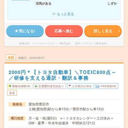
活気がある
しずか
もっと見る
気になる!
応募へ進む
詳しく見る
派遣会社
パーソルテンプスタッフ株式会社 （旧テンプスタッフ株式会社）
未読
掲載日
2026/08/07
2000円＊【トヨタ自動車】＼TOEIC800点～
／研修を支える通訳・翻訳＆事務
職種未経験OK
交通費別途支給あり
土日祝日が休み
WEB登録OK
派遣
愛知県豊田市
勤務地
土橋(愛知県)駅から車10分／豊田市駅から車15分
月～金・祝(週5日) ※＜トヨタカレンダー＞土日休み＋
曜日頻度
GW・夏季・年末年始連休 年間休日121日