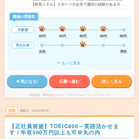
【歓迎スキル】スポーツ大会等で通訳の経験がある方…
職場の雰囲気
年齢層
20代
30代
40代
50代
60代
男女比率
女性
男性
もっと見る
気になる!
応募へ進む
詳しく見る
派遣会社
株式会社コングレ・グローバルコミュニケーションズ
未読
掲載日
2026/08/05
【正社員前提】TOEIC800～英語活かせま
す！年収500万円以上も可＠丸の内