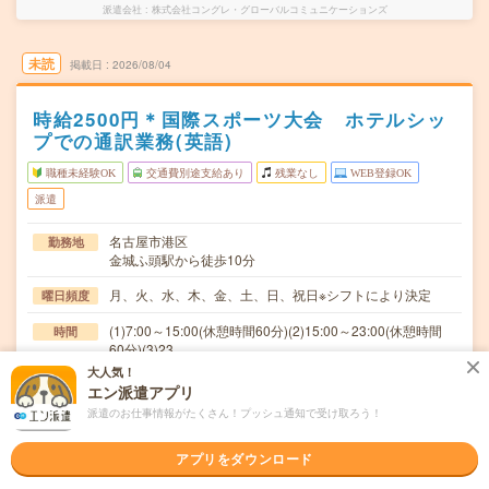
派遣会社
株式会社コングレ・グローバルコミュニケーションズ
未読
掲載日
2026/08/04
時給2500円＊国際スポーツ大会 ホテルシッ
プでの通訳業務(英語)
職種未経験OK
交通費別途支給あり
残業なし
WEB登録OK
派遣
名古屋市港区
勤務地
金城ふ頭駅から徒歩10分
月、火、水、木、金、土、日、祝日※シフトにより決定
曜日頻度
(1)7:00～15:00(休憩時間60分)(2)15:00～23:00(休憩時間
時間
60分)(3)23…
大人気！
9/15～10/6
期間
エン派遣アプリ
派遣のお仕事情報がたくさん！プッシュ通知で受け取ろう！
2500円
時給
交通費
アプリをダウンロード
交通費別途支給