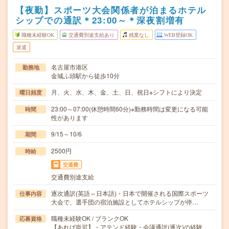
【夜勤】スポーツ大会関係者が泊まるホテル
シップでの通訳＊23:00～＊深夜割増有
職種未経験OK
交通費別途支給あり
残業なし
WEB登録OK
派遣
名古屋市港区
勤務地
金城ふ頭駅から徒歩10分
月、火、水、木、金、土、日、祝日※シフトにより決定
曜日頻度
23:00～07:00(休憩時間60分)※勤務時間は変更になる可能
時間
性があります
9/15～10/6
期間
2500円
時給
交通費
交通費別途支給
逐次通訳(英語⇔日本語)・日本で開催される国際スポーツ
仕事内容
大会で、選手団の宿泊施設としてホテルシップが停…
職種未経験OK / ブランクOK
応募資格
【あれば尚可】・アテンド経験・会議通訳(逐次)の経験