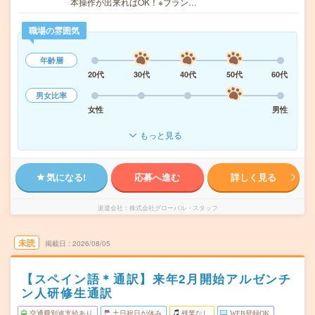
本操作が出来ればOK！※ブラン…
職場の雰囲気
年齢層
20代
30代
40代
50代
60代
男女比率
女性
男性
もっと見る
気になる!
応募へ進む
詳しく見る
派遣会社
株式会社グローバル・スタッフ
未読
掲載日
2026/08/05
【スペイン語＊通訳】来年2月開始アルゼンチ
ン人研修生通訳
交通費別途支給あり
土日祝日が休み
残業なし
WEB登録OK