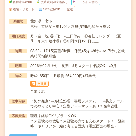
職種未経験OK
交通費別途支給あり
土日祝日が休み
在宅・リモート
WEB登録OK
派遣
愛知県一宮市
勤務地
尾張一宮駅から車15分／萩原(愛知県)駅から車5分
月～金・祝(週5日) ※土日休み ◎会社カレンダー（夏
曜日頻度
季・年末年始休暇）◎年間休日120日以上
08:30～17:15(実働8時間 休憩45分)※9時～や17時など就
時間
業時間相談可能
2026年09月上旬～長期 8月スタート相談OK ※9月～！
期間
時給1650円 月収例 264,000円+残業代
時給
交通費
全額支給
＊海外拠点への発注処理（専用システム） ※英文メール
仕事内容
でのやりとり中心！定型フォーマットあり＊在庫管理…
職種未経験OK / ブランクOK
応募資格
＊未経験の方歓迎＊未経験の方でも安心スタート！・登録
時、キャリアを一緒に考える面談（電話面談の場合）…