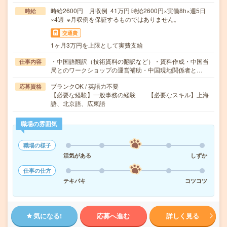
時給2600円 月収例 41万円 時給2600円×実働8h×週5日
時給
×4週 ※月収例を保証するものではありません。
交通費
1ヶ月3万円を上限として実費支給
・中国語翻訳（技術資料の翻訳など）・資料作成・中国当
仕事内容
局とのワークショップの運営補助・中国現地関係者と…
ブランクOK / 英語力不要
応募資格
【必要な経験】一般事務の経験 【必要なスキル】上海
語、北京語、広東語
職場の雰囲気
職場の様子
活気がある
しずか
仕事の仕方
テキパキ
コツコツ
気になる!
応募へ進む
詳しく見る