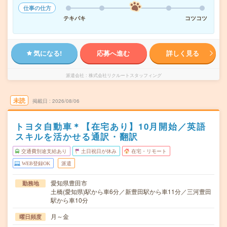
仕事の仕方
テキパキ
コツコツ
気になる!
応募へ進む
詳しく見る
派遣会社
株式会社リクルートスタッフィング
未読
掲載日
2026/08/06
トヨタ自動車＊【在宅あり】10月開始／英語
スキルを活かせる通訳・翻訳
交通費別途支給あり
土日祝日が休み
在宅・リモート
WEB登録OK
派遣
愛知県豊田市
勤務地
土橋(愛知県)駅から車6分／新豊田駅から車11分／三河豊田
駅から車10分
月～金
曜日頻度