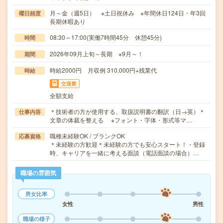
月～金（週5日） ※土日祝休み ※年間休日124日・年3回
曜日頻度
長期休暇あり
08:30～17:00(実働7時間45分 休憩45分)
時間
2026年09月上旬～長期 ※9月～！
期間
時給2000円 月収例 310,000円+残業代
時給
交通費
全額支給
＊技術者の方が使用する、取扱説明書の翻訳（日→英）＊
仕事内容
文章の体裁を整える ※フォント・字体・形式等マ…
職種未経験OK / ブランクOK
応募資格
＊未経験の方歓迎＊未経験の方でも安心スタート！・登録
時、キャリアを一緒に考える面談（電話面談の場合）…
職場の雰囲気
男女比率
女性
男性
職場の様子