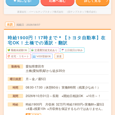
気になる!
応募へ進む
詳しく見る
派遣会社
パーソルテンプスタッフ株式会社 （旧テンプスタッフ株式会社）
未読
掲載日
2026/08/07
時給1900円！17時まで＊【トヨタ自動車】在
宅OK！土橋での通訳・翻訳
職種未経験OK
交通費別途支給あり
土日祝日が休み
在宅・リモート
WEB登録OK
派遣
愛知県豊田市
勤務地
土橋(愛知県)駅から徒歩35分
月～金／週5日
曜日頻度
08:00-17:00（休憩60分）実働8時間（残業少なめ！）
時間
2026年10月01日～長期 ※開始日相談OK ※10月～！
期間
時給1900円 月収例 32万円 時給1900円×実働8h×週5日
時給
×4週+残業10h ※月収例を保証するものではありません。