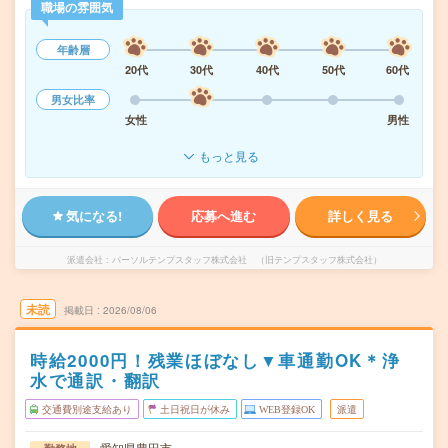
職場の雰囲気
年齢層
20代
30代
40代
50代
60代
男女比率
女性
男性
もっと見る
気になる!
応募へ進む
詳しく見る
派遣会社
パーソルテンプスタッフ株式会社 （旧テンプスタッフ株式会社）
未読
掲載日
2026/08/06
時給2000円！残業ほぼなし▼車通勤OK＊浄
水で通訳・翻訳
交通費別途支給あり
土日祝日が休み
WEB登録OK
派遣
愛知県豊田市