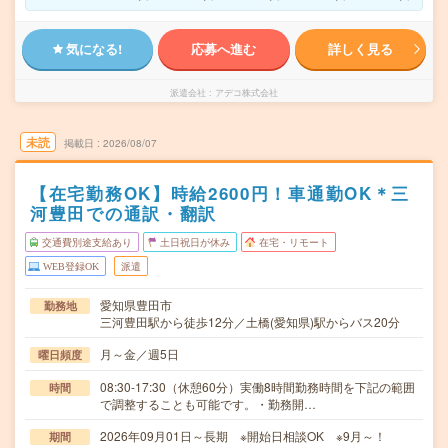
気になる!
応募へ進む
詳しく見る
派遣会社
アデコ株式会社
未読
掲載日
2026/08/07
【在宅勤務OK】時給2600円！車通勤OK＊三
河豊田での通訳・翻訳
交通費別途支給あり
土日祝日が休み
在宅・リモート
WEB登録OK
派遣
愛知県豊田市
勤務地
三河豊田駅から徒歩12分／土橋(愛知県)駅からバス20分
月～金／週5日
曜日頻度
08:30-17:30（休憩60分）実働8時間勤務時間を下記の範囲
時間
で調整することも可能です。・勤務開…
2026年09月01日～長期 ※開始日相談OK ※9月～！
期間