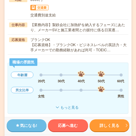
交通費
交通費別途支給
【業務内容】製鉄会社に加熱炉を納入するフェーズにあた
仕事内容
り、メーカーSVと施工業者間との据付に係る日英逐…
ブランクOK
応募資格
【応募資格】・ブランクOK・ビジネスレベルの英語力・大
手メーカーでの勤務経験があれば尚可・TOEIC…
職場の雰囲気
年齢層
20代
30代
40代
50代
60代
男女比率
女性
男性
もっと見る
気になる!
応募へ進む
詳しく見る