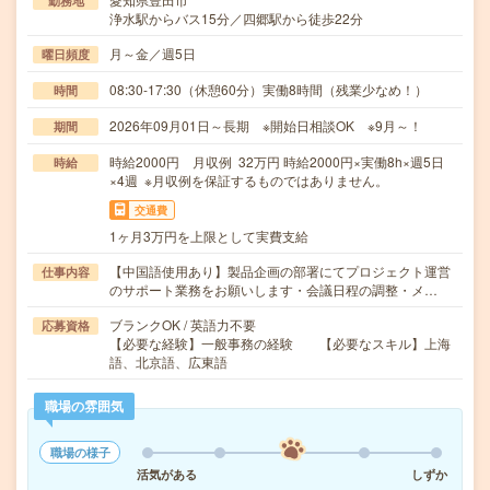
勤務地
浄水駅からバス15分／四郷駅から徒歩22分
月～金／週5日
曜日頻度
08:30-17:30（休憩60分）実働8時間（残業少なめ！）
時間
2026年09月01日～長期 ※開始日相談OK ※9月～！
期間
時給2000円 月収例 32万円 時給2000円×実働8h×週5日
時給
×4週 ※月収例を保証するものではありません。
交通費
1ヶ月3万円を上限として実費支給
【中国語使用あり】製品企画の部署にてプロジェクト運営
仕事内容
のサポート業務をお願いします・会議日程の調整・メ…
ブランクOK / 英語力不要
応募資格
【必要な経験】一般事務の経験 【必要なスキル】上海
語、北京語、広東語
職場の雰囲気
職場の様子
活気がある
しずか