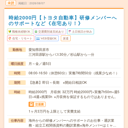
未読
掲載日
2026/08/07
時給2000円【トヨタ自動車】研修メンバーへ
のサポートなど《在宅あり！》
職種未経験OK
交通費別途支給あり
土日祝日が休み
在宅・リモート
WEB登録OK
派遣
愛知県田原市
勤務地
三河田原駅からバス30分／杉山駅から---分
月～金／週5日
曜日頻度
08:00-16:50（休憩60分）実働7時間50分（残業少なめ！）
時間
【急募】即日～長期 ※開始日相談OK
期間
時給2000円 月収例 32万円 時給2000円×実働7h50m×週5
時給
日×4週+残業5h ※月収例を保証するものではありません。
交通費
1ヶ月3万円を上限として実費支給
海外からの研修メンバーへのサポートのお仕事・通訳業
仕事内容
務・組立工程関係資料の翻訳業務※海外メンバーはミャ…