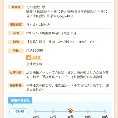
その他愛知県
勤務地
味美(名鉄線)駅から車10分／味美(東海交通線)駅から車10
分／比良(愛知県)駅から徒歩43分
月～金※土日休み！
曜日頻度
8:00～17:00(実働:8時間) (休憩60分)
時間
【急募】即日～長期（3カ月以上） ★8月～OK！
期間
時給3000円
時給
交通費
交通費支給
総合機械メーカーでの翻訳・通訳。海外拠点との会議を支
仕事内容
える翻訳・通訳業務です。日中は技術資料や会議資料…
同時通訳可能な方。逐次通訳レベルでも相談可能です。 業
応募資格
界未経験OK！
職場の雰囲気
年齢層
20代
30代
40代
50代
60代