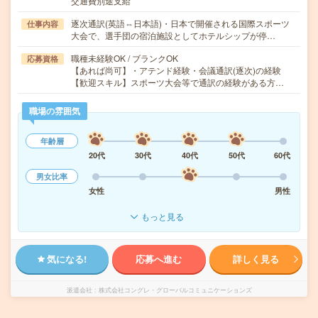
交通費別途支給
逐次通訳(英語⇔日本語)・日本で開催される国際スポーツ
仕事内容
大会で、選手団の宿泊施設としてホテルシップが停…
職種未経験OK / ブランクOK
応募資格
【あれば尚可】・アテンド経験・会議通訳(逐次)の経験
【歓迎スキル】スポーツ大会等で通訳の経験がある方…
職場の雰囲気
年齢層
20代
30代
40代
50代
60代
男女比率
女性
男性
もっと見る
気になる!
応募へ進む
詳しく見る
派遣会社
株式会社コングレ・グローバルコミュニケーションズ