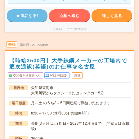
気になる!
応募へ進む
詳しく見る
派遣会社
アデコ株式会社
未読
掲載日
2026/08/05
【時給3500円】大手鉄鋼メーカーの工場内で
逐次通訳(英語)のお仕事＠名古屋
交通費別途支給あり
WEB登録OK
派遣
愛知県東海市
勤務地
太田川駅からタクシーまたはレンタカー5分
月～土 のうち3～5日間連続で勤務いただきます
曜日頻度
8:30～17:30 (休憩60分 実働8時間)
時間
長期(3ヶ月以上) 即日～2027年12月頃まで (開始日は応相
期間
談)
3500円
時給