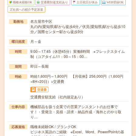
職種未経験OK
交通費別途支給あり
土日祝日が休み
WEB登録OK
正社員への紹介予定派遣
名古屋市中区
勤務地
丸の内(愛知県)駅から徒歩4分／伏見(愛知県)駅から徒歩10
分／国際センター駅から徒歩9分
月～金
曜日頻度
9:00～17:45（休憩45分）実働8時間 ※フレックスタイム
時間
制（コアタイム11：00～15：00…
即日～長期
期間
時給1,600円～1,800円 【月収例】256,000円（1,600円
時給
×8H×20日）+交通費
交通費
交通費全額支給（社内規定あり）
機械部品を扱う企業での営業アシスタントのお仕事で
仕事内容
す！・受発注・見積・請求・納品作成・海外とのやり取
り…
職種未経験OK / ブランクOK
応募資格
ビジネス英語のご経験 ※Excel、Word、PowerPointの基