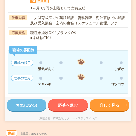
交通費
1ヶ月3万円を上限として実費支給
・人財育成室での英語通訳、資料翻訳・海外研修での通訳
仕事内容
及び受入業務・室内の庶務（スケジュール管理、ファ…
職種未経験OK / ブランクOK
応募資格
■未経験OK！
職場の雰囲気
職場の様子
活気がある
しずか
仕事の仕方
テキパキ
コツコツ
気になる!
応募へ進む
詳しく見る
派遣会社
株式会社リクルートスタッフィング
未読
掲載日
2026/08/07