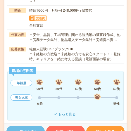
～！
時給1600円 月収例 248,000円+残業代
時給
交通費
全額支給
＊安全、品質、工場管理に関わる諸活動の議事録作成、他
仕事内容
＊労務データ集計、物品購入データ集計＊労組提出資…
職種未経験OK / ブランクOK
応募資格
＊未経験の方歓迎＊未経験の方でも安心スタート！・登録
時、キャリアを一緒に考える面談（電話面談の場合）…
職場の雰囲気
年齢層
20代
30代
40代
50代
60代
男女比率
女性
男性
もっと見る