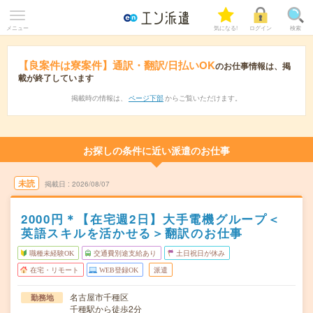
メニュー
気になる!
ログイン
検索
【良案件は寮案件】通訳・翻訳/日払いOK
のお仕事情報は、掲
載が終了しています
掲載時の情報は、
ページ下部
からご覧いただけます。
お探しの条件に近い派遣のお仕事
未読
掲載日
2026/08/07
2000円＊【在宅週2日】大手電機グループ＜
英語スキルを活かせる＞翻訳のお仕事
職種未経験OK
交通費別途支給あり
土日祝日が休み
在宅・リモート
WEB登録OK
派遣
名古屋市千種区
勤務地
千種駅から徒歩2分