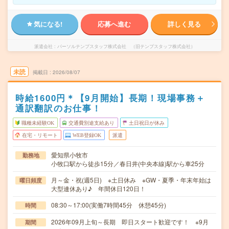
気になる!
応募へ進む
詳しく見る
派遣会社
パーソルテンプスタッフ株式会社 （旧テンプスタッフ株式会社）
未読
掲載日
2026/08/07
時給1600円＊【9月開始】長期！現場事務＋
通訳翻訳のお仕事！
職種未経験OK
交通費別途支給あり
土日祝日が休み
在宅・リモート
WEB登録OK
派遣
愛知県小牧市
勤務地
小牧口駅から徒歩15分／春日井(中央本線)駅から車25分
月～金・祝(週5日) ※土日休み ※GW・夏季・年末年始は
曜日頻度
大型連休あり♪ 年間休日120日！
08:30～17:00(実働7時間45分 休憩45分)
時間
2026年09月上旬～長期 即日スタート歓迎です！ ※9月
期間