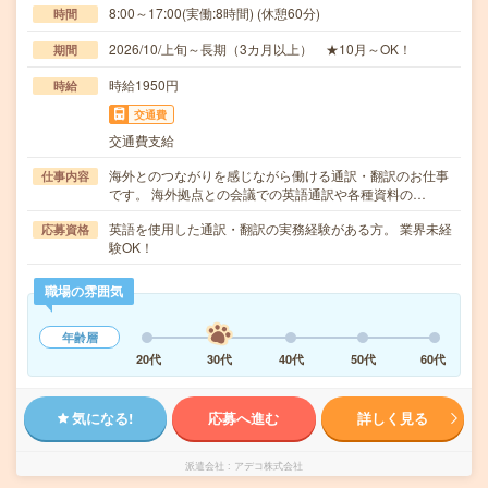
8:00～17:00(実働:8時間) (休憩60分)
時間
2026/10/上旬～長期（3カ月以上） ★10月～OK！
期間
時給1950円
時給
交通費
交通費支給
海外とのつながりを感じながら働ける通訳・翻訳のお仕事
仕事内容
です。 海外拠点との会議での英語通訳や各種資料の…
英語を使用した通訳・翻訳の実務経験がある方。 業界未経
応募資格
験OK！
職場の雰囲気
年齢層
20代
30代
40代
50代
60代
気になる!
応募へ進む
詳しく見る
派遣会社
アデコ株式会社