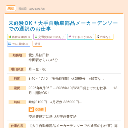
未読
掲載日
2026/08/06
未経験OK＊大手自動車部品メーカーデンソー
での通訳のお仕事
職種未経験OK
交通費別途支給あり
土日祝日が休み
残業なし
WEB登録OK
派遣
愛知県額田郡
勤務地
幸田駅からバス6分
月～金・祝
曜日頻度
8:40～17:40 （実働8時間）休憩60分 ※残業なし
時間
2026年8月26日～2026年10月23日頃までのお仕事 #8
期間
月～開始OK！
時給2100円 ※月収例 336000円～
時給
交通費
交通費規定に基づき交通費支給
【大手自動車部品メーカーデンソーでの通訳のお仕事】海
仕事内容