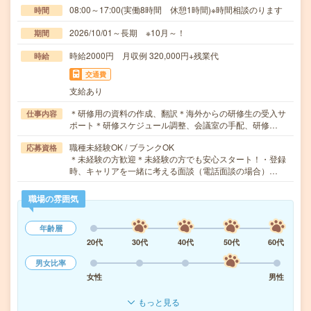
08:00～17:00(実働8時間 休憩1時間)※時間相談のります
時間
2026/10/01～長期 ※10月～！
期間
時給2000円 月収例 320,000円+残業代
時給
交通費
支給あり
＊研修用の資料の作成、翻訳＊海外からの研修生の受入サ
仕事内容
ポート＊研修スケジュール調整、会議室の手配、研修…
職種未経験OK / ブランクOK
応募資格
＊未経験の方歓迎＊未経験の方でも安心スタート！・登録
時、キャリアを一緒に考える面談（電話面談の場合）…
職場の雰囲気
年齢層
20代
30代
40代
50代
60代
男女比率
女性
男性
もっと見る