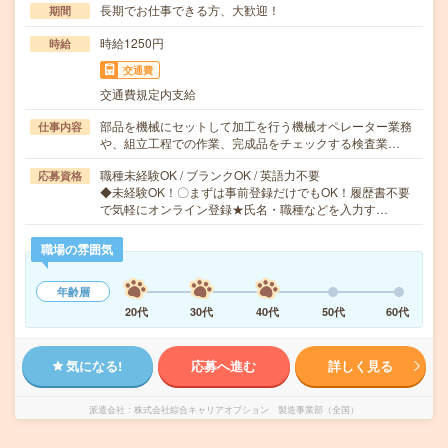
長期でお仕事できる方、大歓迎！
期間
時給1250円
時給
交通費
交通費規定内支給
部品を機械にセットして加工を行う機械オペレーター業務
仕事内容
や、組立工程での作業、完成品をチェックする検査業…
職種未経験OK / ブランクOK / 英語力不要
応募資格
◆未経験OK！〇まずは事前登録だけでもOK！履歴書不要
で気軽にオンライン登録★氏名・職種などを入力す…
職場の雰囲気
年齢層
20代
30代
40代
50代
60代
気になる!
応募へ進む
詳しく見る
派遣会社
株式会社綜合キャリアオプション 製造事業部（全国）