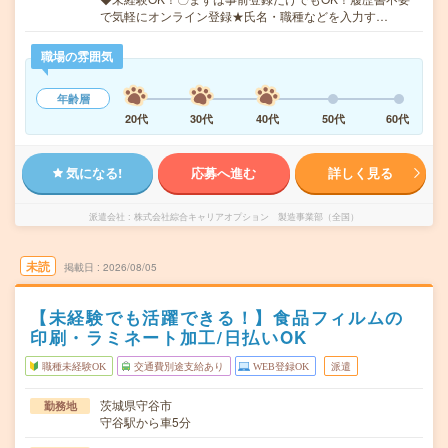
で気軽にオンライン登録★氏名・職種などを入力す…
職場の雰囲気
年齢層
20代
30代
40代
50代
60代
気になる!
応募へ進む
詳しく見る
派遣会社
株式会社綜合キャリアオプション 製造事業部（全国）
未読
掲載日
2026/08/05
【未経験でも活躍できる！】食品フィルムの
印刷・ラミネート加工/日払いOK
職種未経験OK
交通費別途支給あり
WEB登録OK
派遣
茨城県守谷市
勤務地
守谷駅から車5分