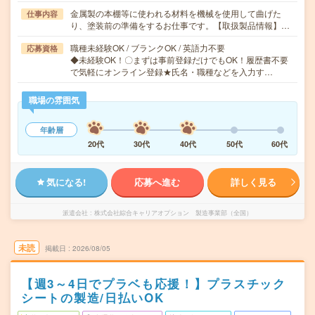
金属製の本棚等に使われる材料を機械を使用して曲げた
仕事内容
り、塗装前の準備をするお仕事です。【取扱製品情報】…
職種未経験OK / ブランクOK / 英語力不要
応募資格
◆未経験OK！〇まずは事前登録だけでもOK！履歴書不要
で気軽にオンライン登録★氏名・職種などを入力す…
職場の雰囲気
年齢層
20代
30代
40代
50代
60代
気になる!
応募へ進む
詳しく見る
派遣会社
株式会社綜合キャリアオプション 製造事業部（全国）
未読
掲載日
2026/08/05
【週3～4日でプラベも応援！】プラスチック
シートの製造/日払いOK