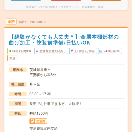
派遣会社
株式会社綜合キャリアオプション 製造事業部（全国）
未読
掲載日
2026/08/05
【経験がなくても大丈夫＊】金属本棚部材の
曲げ加工・塗装前準備/日払いOK
職種未経験OK
交通費別途支給あり
土日祝日が休み
WEB登録OK
派遣
茨城県常総市
勤務地
三妻駅から車8分
月～金
曜日頻度
08:30～17:30
時間
長期でお仕事できる方、大歓迎！
期間
時給1300円
時給
交通費
交通費規定内支給