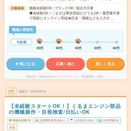
職種未経験OK / ブランクOK / 英語力不要
応募資格
◆未経験OK！〇まずは事前登録だけでもOK！履歴書不要
で気軽にオンライン登録★氏名・職種などを入力す…
職場の雰囲気
年齢層
20代
30代
40代
50代
60代
気になる!
応募へ進む
詳しく見る
派遣会社
株式会社綜合キャリアオプション 製造事業部（全国）
未読
掲載日
2026/08/05
【未経験スタートOK！】くるまエンジン部品
の機械操作・目視検査/日払いOK
職種未経験OK
交通費別途支給あり
土日祝日が休み
WEB登録OK
派遣