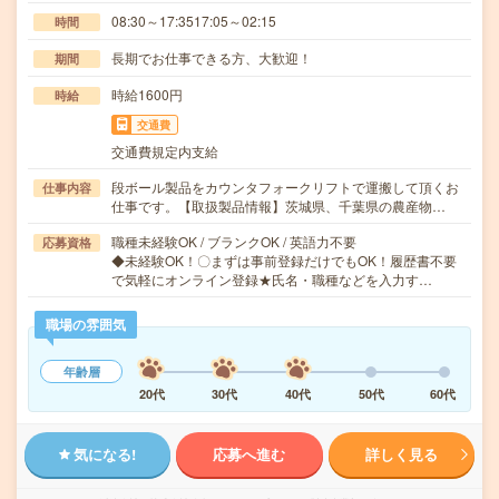
08:30～17:3517:05～02:15
時間
長期でお仕事できる方、大歓迎！
期間
時給1600円
時給
交通費
交通費規定内支給
段ボール製品をカウンタフォークリフトで運搬して頂くお
仕事内容
仕事です。【取扱製品情報】茨城県、千葉県の農産物…
職種未経験OK / ブランクOK / 英語力不要
応募資格
◆未経験OK！〇まずは事前登録だけでもOK！履歴書不要
で気軽にオンライン登録★氏名・職種などを入力す…
職場の雰囲気
年齢層
20代
30代
40代
50代
60代
気になる!
応募へ進む
詳しく見る