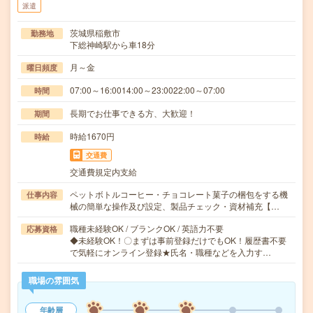
派遣
茨城県稲敷市
勤務地
下総神崎駅から車18分
月～金
曜日頻度
07:00～16:0014:00～23:0022:00～07:00
時間
長期でお仕事できる方、大歓迎！
期間
時給1670円
時給
交通費
交通費規定内支給
ペットボトルコーヒー・チョコレート菓子の梱包をする機
仕事内容
械の簡単な操作及び設定、製品チェック・資材補充【…
職種未経験OK / ブランクOK / 英語力不要
応募資格
◆未経験OK！〇まずは事前登録だけでもOK！履歴書不要
で気軽にオンライン登録★氏名・職種などを入力す…
職場の雰囲気
年齢層