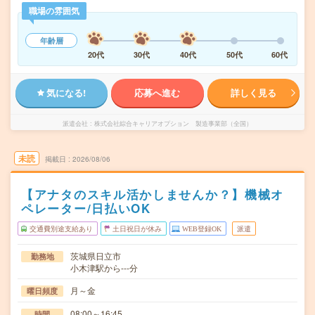
職場の雰囲気
年齢層
20代
30代
40代
50代
60代
気になる!
応募へ進む
詳しく見る
派遣会社
株式会社綜合キャリアオプション 製造事業部（全国）
未読
掲載日
2026/08/06
【アナタのスキル活かしませんか？】機械オ
ペレーター/日払いOK
交通費別途支給あり
土日祝日が休み
WEB登録OK
派遣
茨城県日立市
勤務地
小木津駅から---分
月～金
曜日頻度
08:00～16:45
時間