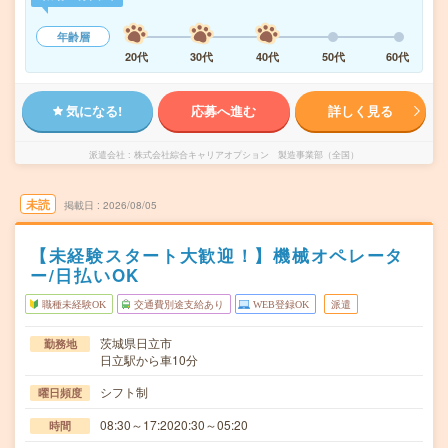
年齢層
20代
30代
40代
50代
60代
気になる!
応募へ進む
詳しく見る
派遣会社
株式会社綜合キャリアオプション 製造事業部（全国）
未読
掲載日
2026/08/05
【未経験スタート大歓迎！】機械オペレータ
ー/日払いOK
職種未経験OK
交通費別途支給あり
WEB登録OK
派遣
茨城県日立市
勤務地
日立駅から車10分
シフト制
曜日頻度
08:30～17:2020:30～05:20
時間