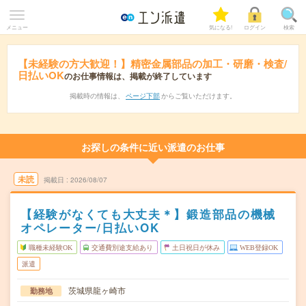
メニュー
気になる!
ログイン
検索
【未経験の方大歓迎！】精密金属部品の加工・研磨・検査/
日払いOK
のお仕事情報は、掲載が終了しています
掲載時の情報は、
ページ下部
からご覧いただけます。
お探しの条件に近い派遣のお仕事
未読
掲載日
2026/08/07
【経験がなくても大丈夫＊】鍛造部品の機械
オペレーター/日払いOK
職種未経験OK
交通費別途支給あり
土日祝日が休み
WEB登録OK
派遣
茨城県龍ヶ崎市
勤務地