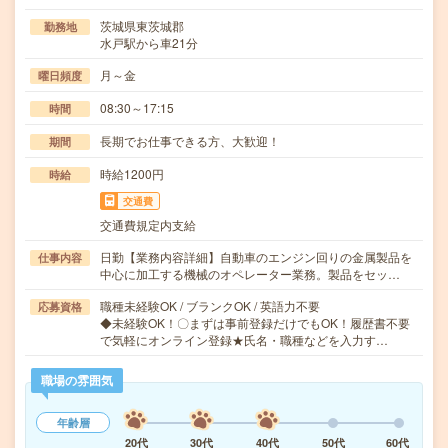
茨城県東茨城郡
勤務地
水戸駅から車21分
月～金
曜日頻度
08:30～17:15
時間
長期でお仕事できる方、大歓迎！
期間
時給1200円
時給
交通費
交通費規定内支給
日勤【業務内容詳細】自動車のエンジン回りの金属製品を
仕事内容
中心に加工する機械のオペレーター業務。製品をセッ…
職種未経験OK / ブランクOK / 英語力不要
応募資格
◆未経験OK！〇まずは事前登録だけでもOK！履歴書不要
で気軽にオンライン登録★氏名・職種などを入力す…
職場の雰囲気
年齢層
20代
30代
40代
50代
60代