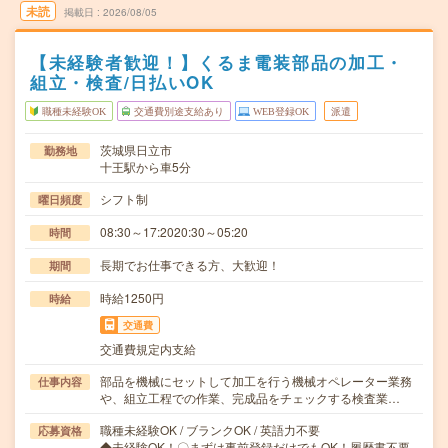
未読
掲載日
2026/08/05
【未経験者歓迎！】くるま電装部品の加工・
組立・検査/日払いOK
職種未経験OK
交通費別途支給あり
WEB登録OK
派遣
茨城県日立市
勤務地
十王駅から車5分
シフト制
曜日頻度
08:30～17:2020:30～05:20
時間
長期でお仕事できる方、大歓迎！
期間
時給1250円
時給
交通費
交通費規定内支給
部品を機械にセットして加工を行う機械オペレーター業務
仕事内容
や、組立工程での作業、完成品をチェックする検査業…
職種未経験OK / ブランクOK / 英語力不要
応募資格
◆未経験OK！〇まずは事前登録だけでもOK！履歴書不要