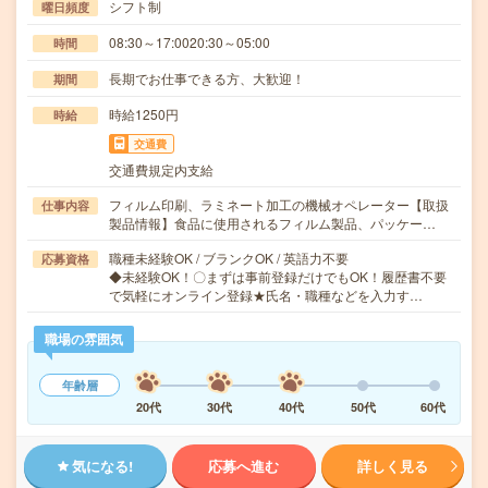
シフト制
曜日頻度
08:30～17:0020:30～05:00
時間
長期でお仕事できる方、大歓迎！
期間
時給1250円
時給
交通費
交通費規定内支給
フィルム印刷、ラミネート加工の機械オペレーター【取扱
仕事内容
製品情報】食品に使用されるフィルム製品、パッケー…
職種未経験OK / ブランクOK / 英語力不要
応募資格
◆未経験OK！〇まずは事前登録だけでもOK！履歴書不要
で気軽にオンライン登録★氏名・職種などを入力す…
職場の雰囲気
年齢層
20代
30代
40代
50代
60代
気になる!
応募へ進む
詳しく見る