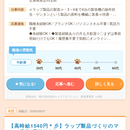
≪ラップ製品の製造≫・3～4名で4台の製造機の操作担
仕事内容
当・ゲンタンという製品の原料を機械に装着≪待遇・…
職種未経験OK / ブランクOK / パソコンスキル不要 / 英語力
応募資格
不要
◆未経験OK！◆製造経験ありの方も大歓迎☆〇まずは事前
登録だけでもOK！履歴書不要で気軽にオンライン…
職場の雰囲気
年齢層
20代
30代
40代
50代
60代
気になる!
応募へ進む
詳しく見る
派遣会社
株式会社綜合キャリアオプション 製造事業部（全国）
未読
掲載日
2026/08/07
【高時給1540円＊彡】ラップ製品づくりのマ