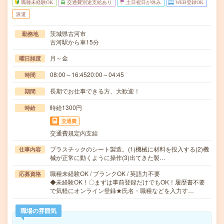
職種未経験OK
交通費別途支給あり
土日祝日が休み
WEB登録OK
派遣
茨城県古河市
勤務地
古河駅から車15分
月～金
曜日頻度
08:00～16:4520:00～04:45
時間
長期でお仕事できる方、大歓迎！
期間
時給1300円
時給
交通費
交通費規定内支給
プラスチックのシート製造。(1)機械に材料を投入する(2)機
仕事内容
械が正常に動くように操作(3)出てきた製…
職種未経験OK / ブランクOK / 英語力不要
応募資格
◆未経験OK！〇まずは事前登録だけでもOK！履歴書不要
で気軽にオンライン登録★氏名・職種などを入力す…
職場の雰囲気