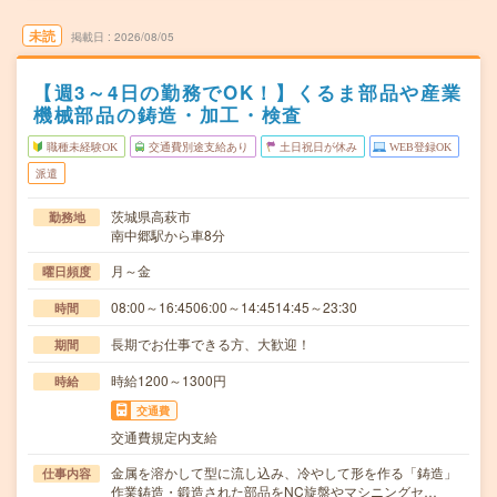
未読
掲載日
2026/08/05
【週3～4日の勤務でOK！】くるま部品や産業
機械部品の鋳造・加工・検査
職種未経験OK
交通費別途支給あり
土日祝日が休み
WEB登録OK
派遣
茨城県高萩市
勤務地
南中郷駅から車8分
月～金
曜日頻度
08:00～16:4506:00～14:4514:45～23:30
時間
長期でお仕事できる方、大歓迎！
期間
時給1200～1300円
時給
交通費
交通費規定内支給
金属を溶かして型に流し込み、冷やして形を作る「鋳造」
仕事内容
作業鋳造・鍛造された部品をNC旋盤やマシニングセ…