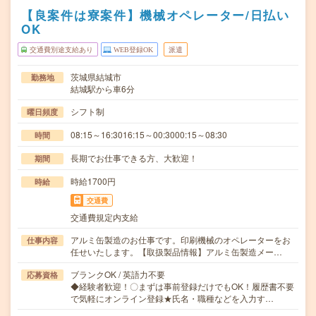
【良案件は寮案件】機械オペレーター/日払い
OK
交通費別途支給あり
WEB登録OK
派遣
茨城県結城市
勤務地
結城駅から車6分
シフト制
曜日頻度
08:15～16:3016:15～00:3000:15～08:30
時間
長期でお仕事できる方、大歓迎！
期間
時給1700円
時給
交通費
交通費規定内支給
アルミ缶製造のお仕事です。印刷機械のオペレーターをお
仕事内容
任せいたします。【取扱製品情報】アルミ缶製造メー…
ブランクOK / 英語力不要
応募資格
◆経験者歓迎！〇まずは事前登録だけでもOK！履歴書不要
で気軽にオンライン登録★氏名・職種などを入力す…