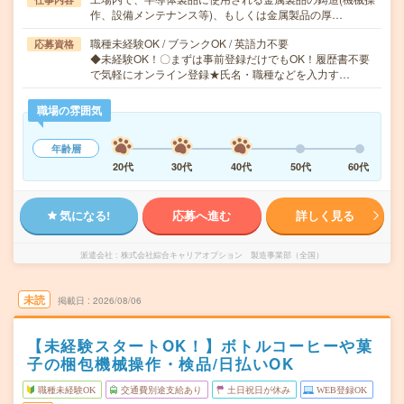
作、設備メンテナンス等)、もしくは金属製品の厚…
職種未経験OK / ブランクOK / 英語力不要
応募資格
◆未経験OK！〇まずは事前登録だけでもOK！履歴書不要
で気軽にオンライン登録★氏名・職種などを入力す…
職場の雰囲気
年齢層
20代
30代
40代
50代
60代
気になる!
応募へ進む
詳しく見る
派遣会社
株式会社綜合キャリアオプション 製造事業部（全国）
未読
掲載日
2026/08/06
【未経験スタートOK！】ボトルコーヒーや菓
子の梱包機械操作・検品/日払いOK
職種未経験OK
交通費別途支給あり
土日祝日が休み
WEB登録OK