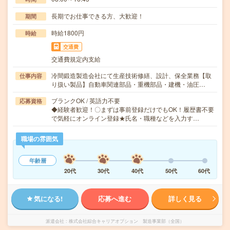
長期でお仕事できる方、大歓迎！
期間
時給1800円
時給
交通費
交通費規定内支給
冷間鍛造製造会社にて生産技術修繕、設計、保全業務【取
仕事内容
り扱い製品】自動車関連部品・重機部品・建機・油圧…
ブランクOK / 英語力不要
応募資格
◆経験者歓迎！〇まずは事前登録だけでもOK！履歴書不要
で気軽にオンライン登録★氏名・職種などを入力す…
職場の雰囲気
年齢層
20代
30代
40代
50代
60代
気になる!
応募へ進む
詳しく見る
派遣会社
株式会社綜合キャリアオプション 製造事業部（全国）