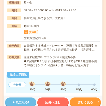
月～金
曜日頻度
08:00～17:0006:00～14:0013:30～21:30
時間
長期でお仕事できる方、大歓迎！
期間
時給1600円
時給
交通費
交通費規定内支給
金属鍛造する機械オペレーター、運搬【取扱製品情報】自
仕事内容
動車、航空機に使用される鍛造部品≪待遇・福利厚生…
職種未経験OK / ブランクOK / 英語力不要
応募資格
◆未経験OK！〇まずは事前登録だけでもOK！履歴書不要
で気軽にオンライン登録★氏名・職種などを入力す…
職場の雰囲気
年齢層
20代
30代
40代
50代
60代
気になる!
応募へ進む
詳しく見る