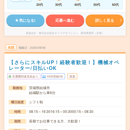
20代
30代
40代
50代
60代
気になる!
応募へ進む
詳しく見る
派遣会社
株式会社綜合キャリアオプション 製造事業部（全国）
未読
掲載日
2026/08/06
【さらにスキルUP！経験者歓迎！】機械オペ
レーター/日払いOK
交通費別途支給あり
WEB登録OK
派遣
茨城県結城市
勤務地
結城駅から車6分
シフト制
曜日頻度
08:15～16:3016:15～00:3000:15～08:30
時間
長期でお仕事できる方、大歓迎！
期間