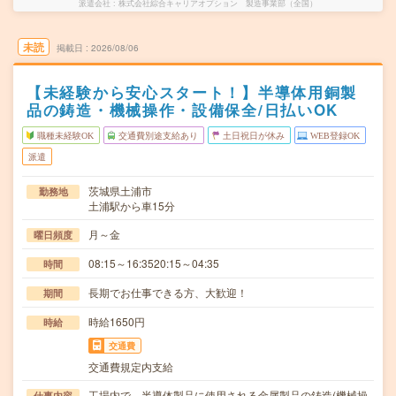
派遣会社
株式会社綜合キャリアオプション 製造事業部（全国）
未読
掲載日
2026/08/06
【未経験から安心スタート！】半導体用銅製
品の鋳造・機械操作・設備保全/日払いOK
職種未経験OK
交通費別途支給あり
土日祝日が休み
WEB登録OK
派遣
茨城県土浦市
勤務地
土浦駅から車15分
月～金
曜日頻度
08:15～16:3520:15～04:35
時間
長期でお仕事できる方、大歓迎！
期間
時給1650円
時給
交通費
交通費規定内支給
工場内で、半導体製品に使用される金属製品の鋳造(機械操
仕事内容