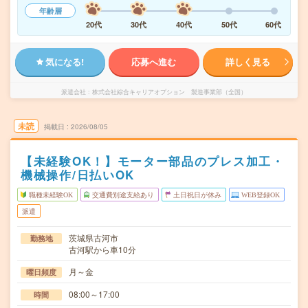
年齢層
20代
30代
40代
50代
60代
気になる!
応募へ進む
詳しく見る
派遣会社
株式会社綜合キャリアオプション 製造事業部（全国）
未読
掲載日
2026/08/05
【未経験OK！】モーター部品のプレス加工・
機械操作/日払いOK
職種未経験OK
交通費別途支給あり
土日祝日が休み
WEB登録OK
派遣
茨城県古河市
勤務地
古河駅から車10分
月～金
曜日頻度
08:00～17:00
時間