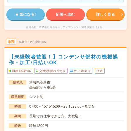
気になる!
応募へ進む
詳しく見る
派遣会社
株式会社綜合キャリアオプション 製造事業部（全国）
未読
掲載日
2026/08/05
【未経験者歓迎！】コンデンサ部材の機械操
作・加工/日払いOK
職種未経験OK
交通費別途支給あり
WEB登録OK
派遣
茨城県高萩市
勤務地
高萩駅から車5分
シフト制
曜日頻度
07:00～15:1515:00～23:1523:00～07:15
時間
長期でお仕事できる方、大歓迎！
期間
時給1200円
時給