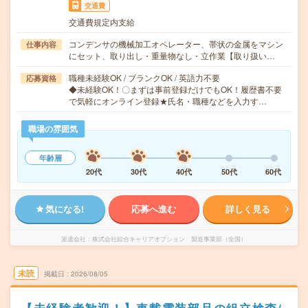
交通費
交通費規定内支給
コンデンサの機械加工オペレーター、帯状の金属をマシン
仕事内容
にセット、取り出し・重量物なし・立作業【取り扱い…
職種未経験OK / ブランクOK / 英語力不要
応募資格
◆未経験OK！〇まずは事前登録だけでもOK！履歴書不要
で気軽にオンライン登録★氏名・職種などを入力す…
職場の雰囲気
年齢層
20代
30代
40代
50代
60代
気になる!
応募へ進む
詳しく見る
派遣会社
株式会社綜合キャリアオプション 製造事業部（全国）
未読
掲載日
2026/08/05