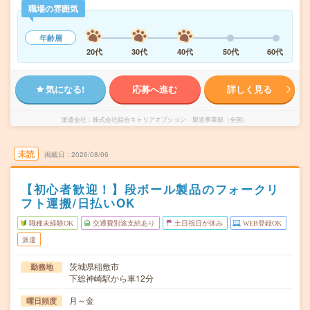
職場の雰囲気
年齢層
20代
30代
40代
50代
60代
気になる!
応募へ進む
詳しく見る
派遣会社
株式会社綜合キャリアオプション 製造事業部（全国）
未読
掲載日
2026/08/06
【初心者歓迎！】段ボール製品のフォークリ
フト運搬/日払いOK
職種未経験OK
交通費別途支給あり
土日祝日が休み
WEB登録OK
派遣
茨城県稲敷市
勤務地
下総神崎駅から車12分
月～金
曜日頻度