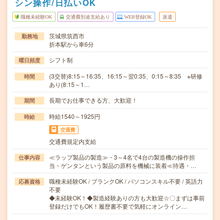
シン操作/日払いOK
職種未経験OK
交通費別途支給あり
WEB登録OK
派遣
茨城県筑西市
勤務地
折本駅から車6分
シフト制
曜日頻度
(3交替)8:15～16:35、16:15～翌0:35、0:15～8:35 ※研修
時間
あり(8:15～1…
長期でお仕事できる方、大歓迎！
期間
時給1540～1925円
時給
交通費
交通費規定内支給
≪ラップ製品の製造≫・3～4名で4台の製造機の操作担
仕事内容
当・ゲンタンという製品の原料を機械に装着≪待遇・…
職種未経験OK / ブランクOK / パソコンスキル不要 / 英語力
応募資格
不要
◆未経験OK！◆製造経験ありの方も大歓迎☆〇まずは事前
登録だけでもOK！履歴書不要で気軽にオンライン…