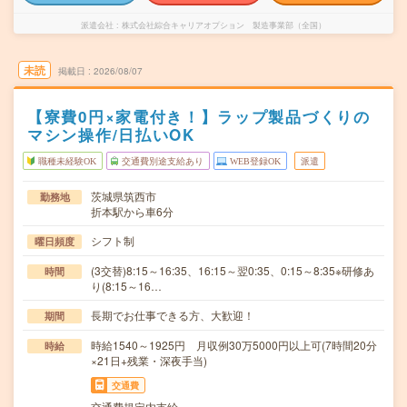
派遣会社
株式会社綜合キャリアオプション 製造事業部（全国）
未読
掲載日
2026/08/07
【寮費0円×家電付き！】ラップ製品づくりの
マシン操作/日払いOK
職種未経験OK
交通費別途支給あり
WEB登録OK
派遣
茨城県筑西市
勤務地
折本駅から車6分
シフト制
曜日頻度
(3交替)8:15～16:35、16:15～翌0:35、0:15～8:35※研修あ
時間
り(8:15～16…
長期でお仕事できる方、大歓迎！
期間
時給1540～1925円 月収例30万5000円以上可(7時間20分
時給
×21日+残業・深夜手当)
交通費
交通費規定内支給