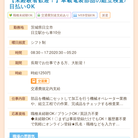
【未経験者歓迎！】車載電装部品の組立検査/
日払いOK
職種未経験OK
交通費別途支給あり
WEB登録OK
派遣
茨城県日立市
勤務地
日立駅から車10分
シフト制
曜日頻度
08:30～17:2020:30～05:20
時間
長期でお仕事できる方、大歓迎！
期間
時給1250円
時給
交通費
交通費規定内支給
部品を機械にセットして加工を行う機械オペレーター業務
仕事内容
や、組立工程での作業、完成品をチェックする検査業…
職種未経験OK / ブランクOK / 英語力不要
応募資格
◆未経験OK！〇まずは事前登録だけでもOK！履歴書不要
で気軽にオンライン登録★氏名・職種などを入力す…
職場の雰囲気