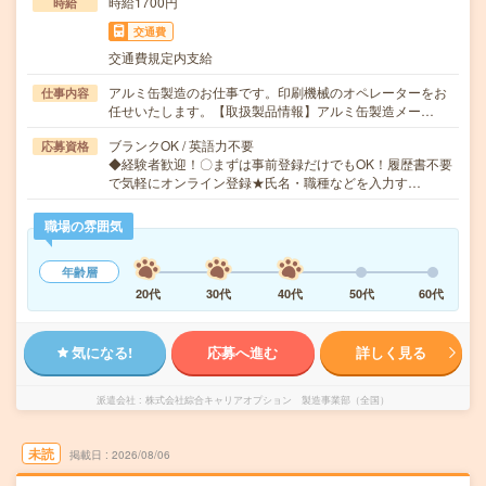
時給1700円
時給
交通費
交通費規定内支給
アルミ缶製造のお仕事です。印刷機械のオペレーターをお
仕事内容
任せいたします。【取扱製品情報】アルミ缶製造メー…
ブランクOK / 英語力不要
応募資格
◆経験者歓迎！〇まずは事前登録だけでもOK！履歴書不要
で気軽にオンライン登録★氏名・職種などを入力す…
職場の雰囲気
年齢層
20代
30代
40代
50代
60代
気になる!
応募へ進む
詳しく見る
派遣会社
株式会社綜合キャリアオプション 製造事業部（全国）
未読
掲載日
2026/08/06