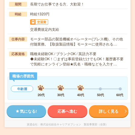
長期でお仕事できる方、大歓迎！
期間
時給1320円
時給
交通費
交通費規定内支給
モーター部品の製造機械オペレーター(プレス機)、その他
仕事内容
付随業務。【取扱製品情報】モーターに使用される…
職種未経験OK / ブランクOK / 英語力不要
応募資格
◆未経験OK！〇まずは事前登録だけでもOK！履歴書不要
で気軽にオンライン登録★氏名・職種などを入力す…
職場の雰囲気
年齢層
20代
30代
40代
50代
60代
気になる!
応募へ進む
詳しく見る
派遣会社
株式会社綜合キャリアオプション 製造事業部（全国）