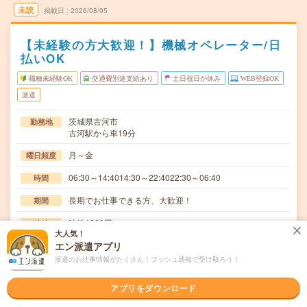
未読
掲載日
2026/08/05
【未経験の方大歓迎！】機械オペレーター/日
払いOK
職種未経験OK
交通費別途支給あり
土日祝日が休み
WEB登録OK
派遣
茨城県古河市
勤務地
古河駅から車19分
月～金
曜日頻度
06:30～14:4014:30～22:4022:30～06:40
時間
長期でお仕事できる方、大歓迎！
期間
時給1320円
時給
大人気！
交通費
エン派遣アプリ
交通費規定内支給
派遣のお仕事情報がたくさん！プッシュ通知で受け取ろう！
クリーンルーム内でのロール状不織布の梱包、検品。重量
仕事内容
アプリをダウンロード
は30kg程度。ハンドリフトを使用するため負担は…