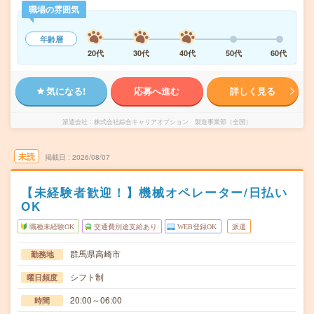
職場の雰囲気
年齢層
20代
30代
40代
50代
60代
気になる!
応募へ進む
詳しく見る
派遣会社
株式会社綜合キャリアオプション 製造事業部（全国）
未読
掲載日
2026/08/07
【未経験者歓迎！】機械オペレーター/日払い
OK
職種未経験OK
交通費別途支給あり
WEB登録OK
派遣
群馬県高崎市
勤務地
シフト制
曜日頻度
20:00～06:00
時間