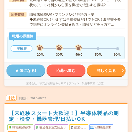
状のアルミ材料から缶胴を機械で成形する職場2.…
職種未経験OK / ブランクOK / 英語力不要
応募資格
◆未経験OK！〇まずは事前登録だけでもOK！履歴書不要
で気軽にオンライン登録★氏名・職種などを入力す…
職場の雰囲気
年齢層
20代
30代
40代
50代
60代
気になる!
応募へ進む
詳しく見る
派遣会社
株式会社綜合キャリアオプション 製造事業部（全国）
未読
掲載日
2026/08/07
【未経験スタート大歓迎！】半導体製品の測
定・検査・機器管理/日払いOK
職種未経験OK
交通費別途支給あり
残業なし
WEB登録OK