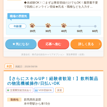
◆未経験OK！〇まずは事前登録だけでもOK！履歴書不要
で気軽にオンライン登録★氏名・職種などを入力す…
職場の雰囲気
年齢層
20代
30代
40代
50代
60代
気になる!
応募へ進む
詳しく見る
派遣会社
株式会社綜合キャリアオプション 製造事業部（全国）
未読
掲載日
2026/08/06
【さらにスキルUP！経験者歓迎！】飲料製品
の物流機械操作/日払いOK
交通費別途支給あり
WEB登録OK
派遣
群馬県邑楽郡
勤務地
本中野駅から車15分