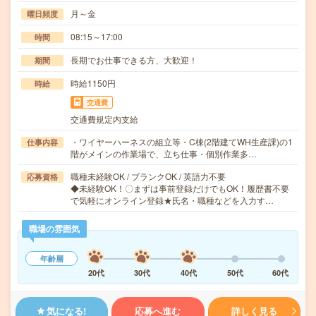
月～金
曜日頻度
08:15～17:00
時間
長期でお仕事できる方、大歓迎！
期間
時給1150円
時給
交通費
交通費規定内支給
・ワイヤーハーネスの組立等・C棟(2階建てWH生産課)の1
仕事内容
階がメインの作業場で、立ち仕事・個別作業多…
職種未経験OK / ブランクOK / 英語力不要
応募資格
◆未経験OK！〇まずは事前登録だけでもOK！履歴書不要
で気軽にオンライン登録★氏名・職種などを入力す…
職場の雰囲気
年齢層
20代
30代
40代
50代
60代
気になる!
応募へ進む
詳しく見る