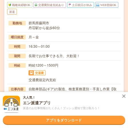
職種未経験OK
交通費別途支給あり
土日祝日が休み
WEB登録OK
派遣
群馬県藤岡市
勤務地
丹荘駅から徒歩60分
月～金
曜日頻度
16:30～01:00
時間
長期でお仕事できる方、大歓迎！
期間
時給1200～1500円
時給
交通費
交通費規定内支給
自動車部品(ギア)の製造、検査業務選別・手直し作業【取
仕事内容
扱製品情報】自動車部品≪待遇・福利厚生≫・日払…
大人気！
エン派遣アプリ
職種未経験OK / ブランクOK / 英語力不要
応募資格
◆未経験OK！〇まずは事前登録だけでもOK！履歴書不要
派遣のお仕事情報がたくさん！プッシュ通知で受け取ろう！
で気軽にオンライン登録★氏名・職種などを入力す…
アプリをダウンロード
職場の雰囲気