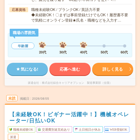
職種未経験OK / ブランクOK / 英語力不要
応募資格
◆未経験OK！〇まずは事前登録だけでもOK！履歴書不要
で気軽にオンライン登録★氏名・職種などを入力す…
職場の雰囲気
年齢層
20代
30代
40代
50代
60代
気になる!
応募へ進む
詳しく見る
派遣会社
株式会社綜合キャリアオプション 製造事業部（全国）
未読
掲載日
2026/08/05
【未経験OK！ビギナー活躍中！】機械オペレ
ーター/日払いOK
職種未経験OK
交通費別途支給あり
土日祝日が休み
WEB登録OK
派遣