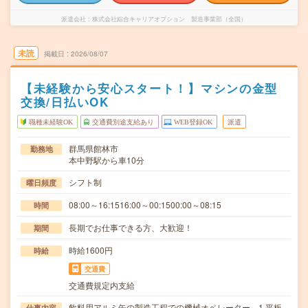
派遣会社
株式会社綜合キャリアオプション 製造事業部（全国）
未読
掲載日
2026/08/07
【未経験から安心スタート！】マシンの金型
交換/日払いOK
職種未経験OK
交通費別途支給あり
WEB登録OK
派遣
群馬県館林市
勤務地
本中野駅から車10分
シフト制
曜日頻度
08:00～16:1516:00～00:1500:00～08:15
時間
長期でお仕事できる方、大歓迎！
期間
時給1600円
時給
交通費
交通費規定内支給
飲料用アルミ缶の製造工程での機械オペレーター。1.平板
仕事内容