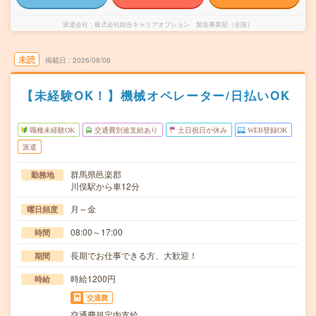
派遣会社
株式会社綜合キャリアオプション 製造事業部（全国）
未読
掲載日
2026/08/06
【未経験OK！】機械オペレーター/日払いOK
職種未経験OK
交通費別途支給あり
土日祝日が休み
WEB登録OK
派遣
群馬県邑楽郡
勤務地
川俣駅から車12分
月～金
曜日頻度
08:00～17:00
時間
長期でお仕事できる方、大歓迎！
期間
時給1200円
時給
交通費
交通費規定内支給