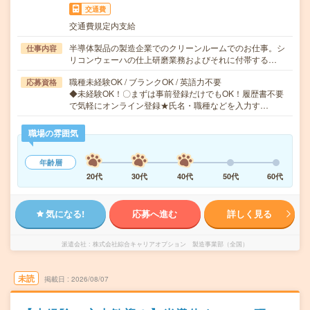
交通費
交通費規定内支給
半導体製品の製造企業でのクリーンルームでのお仕事。シ
仕事内容
リコンウェーハの仕上研磨業務およびそれに付帯する…
職種未経験OK / ブランクOK / 英語力不要
応募資格
◆未経験OK！〇まずは事前登録だけでもOK！履歴書不要
で気軽にオンライン登録★氏名・職種などを入力す…
職場の雰囲気
年齢層
20代
30代
40代
50代
60代
気になる!
応募へ進む
詳しく見る
派遣会社
株式会社綜合キャリアオプション 製造事業部（全国）
未読
掲載日
2026/08/07