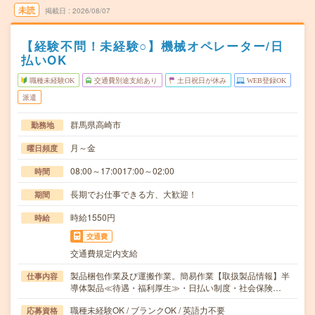
未読
掲載日
2026/08/07
【経験不問！未経験○】機械オペレーター/日
払いOK
職種未経験OK
交通費別途支給あり
土日祝日が休み
WEB登録OK
派遣
群馬県高崎市
勤務地
月～金
曜日頻度
08:00～17:0017:00～02:00
時間
長期でお仕事できる方、大歓迎！
期間
時給1550円
時給
交通費
交通費規定内支給
製品梱包作業及び運搬作業。簡易作業【取扱製品情報】半
仕事内容
導体製品≪待遇・福利厚生≫・日払い制度・社会保険…
職種未経験OK / ブランクOK / 英語力不要
応募資格