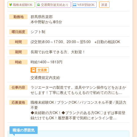
職種未経験OK
交通費別途支給あり
WEB登録OK
派遣
群馬県邑楽郡
勤務地
本中野駅から車5分
シフト制
曜日頻度
(2交替)8:00～17:00、20:00～翌5:00 ※日勤の相談OK
時間
長期でお仕事できる方、大歓迎！
期間
時給1400～1813円
時給
交通費
交通費規定内支給
ラジエーターの製造です。道具やマシン操作などをおまか
仕事内容
せします！丁寧に教えてもらえるので初めての方にも…
職種未経験OK / ブランクOK / パソコンスキル不要 / 英語力
応募資格
不要
◆未経験の方OK！◆ブランクのある方OK〇まずは事前登
録だけでもOK！履歴書不要で気軽にオンライン登…
職場の雰囲気