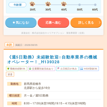
年齢層
20代
30代
40代
50代
60代
気になる!
応募へ進む
詳しく見る
派遣会社
株式会社綜合キャリアオプション 製造事業部（全国）
未読
掲載日
2026/08/05
《週5日勤務》未経験歓迎○自動車業界の機械
オペレーター！_H139328
職種未経験OK
交通費別途支給あり
土日祝日が休み
WEB登録OK
派遣
群馬県前橋市
勤務地
北原駅から徒歩16分
月～金／週5日勤務
曜日頻度
8:00～17:00(休憩1時間)19:15～4:15(休憩1時間)
時間