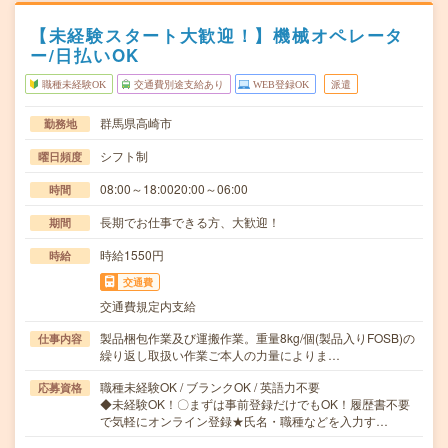
【未経験スタート大歓迎！】機械オペレータ
ー/日払いOK
職種未経験OK
交通費別途支給あり
WEB登録OK
派遣
群馬県高崎市
勤務地
シフト制
曜日頻度
08:00～18:0020:00～06:00
時間
長期でお仕事できる方、大歓迎！
期間
時給1550円
時給
交通費
交通費規定内支給
製品梱包作業及び運搬作業。重量8kg/個(製品入りFOSB)の
仕事内容
繰り返し取扱い作業ご本人の力量によりま…
職種未経験OK / ブランクOK / 英語力不要
応募資格
◆未経験OK！〇まずは事前登録だけでもOK！履歴書不要
で気軽にオンライン登録★氏名・職種などを入力す…