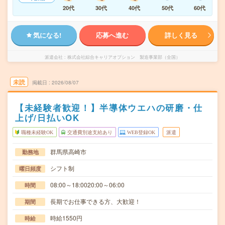
20代
30代
40代
50代
60代
気になる!
応募へ進む
詳しく見る
派遣会社
株式会社綜合キャリアオプション 製造事業部（全国）
未読
掲載日
2026/08/07
【未経験者歓迎！】半導体ウエハの研磨・仕
上げ/日払いOK
職種未経験OK
交通費別途支給あり
WEB登録OK
派遣
群馬県高崎市
勤務地
シフト制
曜日頻度
08:00～18:0020:00～06:00
時間
長期でお仕事できる方、大歓迎！
期間
時給1550円
時給