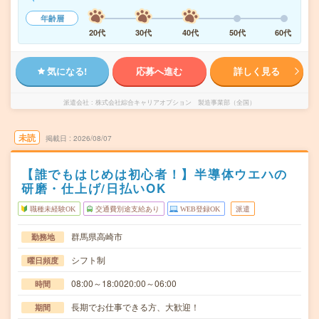
年齢層
20代
30代
40代
50代
60代
気になる!
応募へ進む
詳しく見る
派遣会社
株式会社綜合キャリアオプション 製造事業部（全国）
未読
掲載日
2026/08/07
【誰でもはじめは初心者！】半導体ウエハの
研磨・仕上げ/日払いOK
職種未経験OK
交通費別途支給あり
WEB登録OK
派遣
群馬県高崎市
勤務地
シフト制
曜日頻度
08:00～18:0020:00～06:00
時間
長期でお仕事できる方、大歓迎！
期間