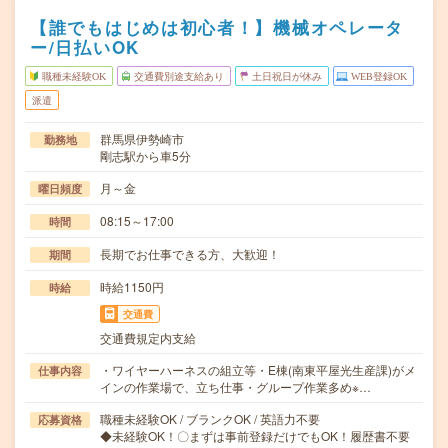
【誰でもはじめは初心者！】機械オペレータ
ー/日払いOK
職種未経験OK
交通費別途支給あり
土日祝日が休み
WEB登録OK
派遣
群馬県伊勢崎市
勤務地
剛志駅から車5分
月～金
曜日頻度
08:15～17:00
時間
長期でお仕事できる方、大歓迎！
期間
時給1150円
時給
交通費
交通費規定内支給
・ワイヤーハーネスの組立等・E棟(南東平屋光生産課)がメ
仕事内容
インの作業場で、立ち仕事・グループ作業多め※…
職種未経験OK / ブランクOK / 英語力不要
応募資格
◆未経験OK！〇まずは事前登録だけでもOK！履歴書不要