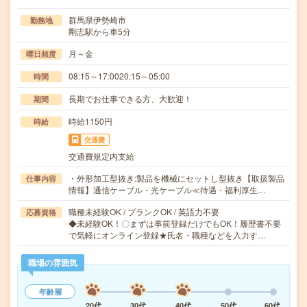
群馬県伊勢崎市
勤務地
剛志駅から車5分
月～金
曜日頻度
08:15～17:0020:15～05:00
時間
長期でお仕事できる方、大歓迎！
期間
時給1150円
時給
交通費
交通費規定内支給
・外形加工型抜き:製品を機械にセットし型抜き【取扱製品
仕事内容
情報】通信ケーブル・光ケーブル≪待遇・福利厚生…
職種未経験OK / ブランクOK / 英語力不要
応募資格
◆未経験OK！〇まずは事前登録だけでもOK！履歴書不要
で気軽にオンライン登録★氏名・職種などを入力す…
職場の雰囲気
年齢層
20代
30代
40代
50代
60代