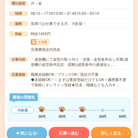
月～金
曜日頻度
08:10～17:0013:00～21:4015:20～00:10
時間
長期でお仕事できる方、大歓迎！
期間
時給1450円
時給
交通費
交通費規定内支給
・成形機にて金型の取り付け・交換・金型条件出し作業(成
仕事内容
形機の金型条件設定・調整)(成形条件の最適化と…
職種未経験OK / ブランクOK / 英語力不要
応募資格
◆未経験OK！〇まずは事前登録だけでもOK！履歴書不要
で気軽にオンライン登録★氏名・職種などを入力す…
職場の雰囲気
年齢層
20代
30代
40代
50代
60代
気になる!
応募へ進む
詳しく見る