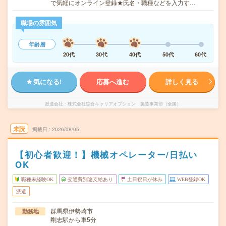
で気軽にオンライン登録★氏名・職種などを入力す…
職場の雰囲気
年齢層
20代
30代
40代
50代
60代
気になる!
応募へ進む
詳しく見る
派遣会社
株式会社綜合キャリアオプション 製造事業部（全国）
未読
掲載日
2026/08/05
【初心者歓迎！】機械オペレーター/日払い
OK
職種未経験OK
交通費別途支給あり
土日祝日が休み
WEB登録OK
派遣
群馬県伊勢崎市
勤務地
剛志駅から車5分