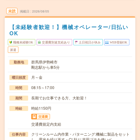
未読
掲載日
2026/08/05
【未経験者歓迎！】機械オペレーター/日払い
OK
職種未経験OK
交通費別途支給あり
土日祝日が休み
WEB登録OK
派遣
群馬県伊勢崎市
勤務地
剛志駅から車5分
月～金
曜日頻度
08:15～17:00
時間
長期でお仕事できる方、大歓迎！
期間
時給1150円
時給
交通費
交通費規定内支給
クリーンルーム内作業・パターニング:機械に製品をセット
仕事内容
し、露光を繰り返す・CL貼り:半田ゴテを使いベ…