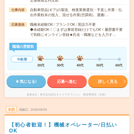
自動車部品(ギア)の製造、検査業務選別・手直し作業・払
仕事内容
出作業粉末の投入、混ぜる作業(空調有)、運搬/…
職種未経験OK / ブランクOK / 英語力不要
応募資格
◆未経験OK！〇まずは事前登録だけでもOK！履歴書不要
で気軽にオンライン登録★氏名・職種などを入力す…
職場の雰囲気
年齢層
20代
30代
40代
50代
60代
気になる!
応募へ進む
詳しく見る
派遣会社
株式会社綜合キャリアオプション 製造事業部（全国）
未読
掲載日
2026/08/05
【初心者歓迎！】機械オペレーター/日払い
OK