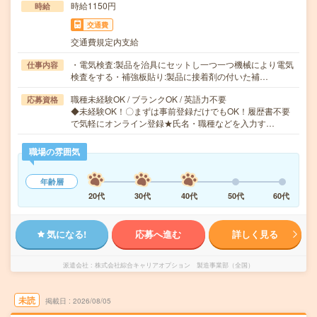
時給1150円
時給
交通費
交通費規定内支給
・電気検査:製品を治具にセットし一つ一つ機械により電気
仕事内容
検査をする・補強板貼り:製品に接着剤の付いた補…
職種未経験OK / ブランクOK / 英語力不要
応募資格
◆未経験OK！〇まずは事前登録だけでもOK！履歴書不要
で気軽にオンライン登録★氏名・職種などを入力す…
職場の雰囲気
年齢層
20代
30代
40代
50代
60代
気になる!
応募へ進む
詳しく見る
派遣会社
株式会社綜合キャリアオプション 製造事業部（全国）
未読
掲載日
2026/08/05