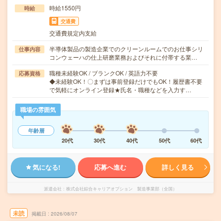
時給1550円
時給
交通費
交通費規定内支給
半導体製品の製造企業でのクリーンルームでのお仕事シリ
仕事内容
コンウェーハの仕上研磨業務およびそれに付帯する業…
職種未経験OK / ブランクOK / 英語力不要
応募資格
◆未経験OK！〇まずは事前登録だけでもOK！履歴書不要
で気軽にオンライン登録★氏名・職種などを入力す…
職場の雰囲気
年齢層
20代
30代
40代
50代
60代
気になる!
応募へ進む
詳しく見る
派遣会社
株式会社綜合キャリアオプション 製造事業部（全国）
未読
掲載日
2026/08/07