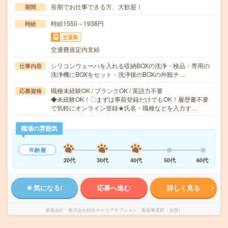
長期でお仕事できる方、大歓迎！
期間
時給1550～1938円
時給
交通費
交通費規定内支給
シリコンウェーハを入れる収納BOXの洗浄・検品・専用の
仕事内容
洗浄機にBOXをセット・洗浄後のBOXの外観チ…
職種未経験OK / ブランクOK / 英語力不要
応募資格
◆未経験OK！〇まずは事前登録だけでもOK！履歴書不要
で気軽にオンライン登録★氏名・職種などを入力す…
職場の雰囲気
年齢層
20代
30代
40代
50代
60代
気になる!
応募へ進む
詳しく見る
派遣会社
株式会社綜合キャリアオプション 製造事業部（全国）