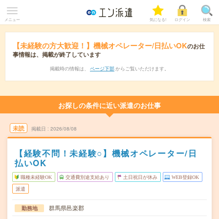
メニュー
気になる!
ログイン
検索
【未経験の方大歓迎！】機械オペレーター/日払いOK
のお仕
事情報は、掲載が終了しています
掲載時の情報は、
ページ下部
からご覧いただけます。
お探しの条件に近い派遣のお仕事
未読
掲載日
2026/08/08
【経験不問！未経験○】機械オペレーター/日
払いOK
職種未経験OK
交通費別途支給あり
土日祝日が休み
WEB登録OK
派遣
群馬県邑楽郡
勤務地