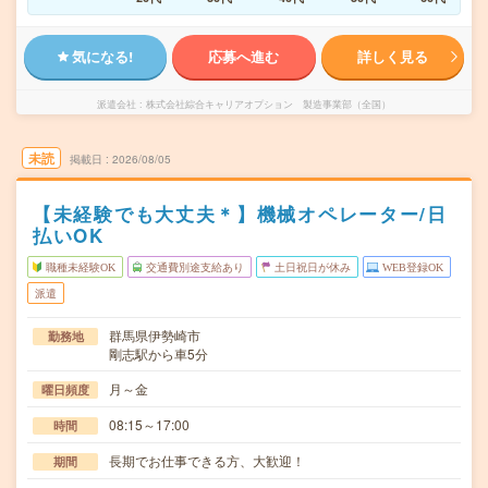
気になる!
応募へ進む
詳しく見る
派遣会社
株式会社綜合キャリアオプション 製造事業部（全国）
未読
掲載日
2026/08/05
【未経験でも大丈夫＊】機械オペレーター/日
払いOK
職種未経験OK
交通費別途支給あり
土日祝日が休み
WEB登録OK
派遣
群馬県伊勢崎市
勤務地
剛志駅から車5分
月～金
曜日頻度
08:15～17:00
時間
長期でお仕事できる方、大歓迎！
期間