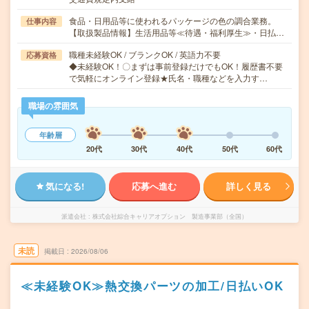
食品・日用品等に使われるパッケージの色の調合業務。
仕事内容
【取扱製品情報】生活用品等≪待遇・福利厚生≫・日払…
職種未経験OK / ブランクOK / 英語力不要
応募資格
◆未経験OK！〇まずは事前登録だけでもOK！履歴書不要
で気軽にオンライン登録★氏名・職種などを入力す…
職場の雰囲気
年齢層
20代
30代
40代
50代
60代
気になる!
応募へ進む
詳しく見る
派遣会社
株式会社綜合キャリアオプション 製造事業部（全国）
未読
掲載日
2026/08/06
≪未経験OK≫熱交換パーツの加工/日払いOK