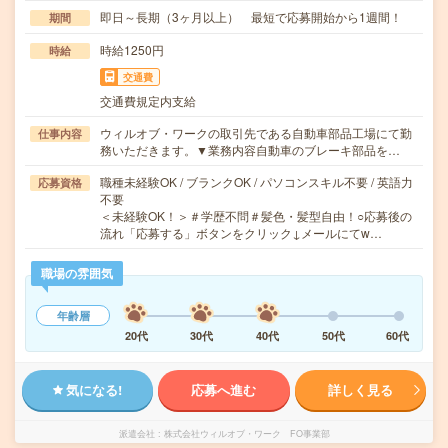
即日～長期（3ヶ月以上） 最短で応募開始から1週間！
期間
時給1250円
時給
交通費
交通費規定内支給
ウィルオブ・ワークの取引先である自動車部品工場にて勤
仕事内容
務いただきます。▼業務内容自動車のブレーキ部品を…
職種未経験OK / ブランクOK / パソコンスキル不要 / 英語力
応募資格
不要
＜未経験OK！＞＃学歴不問＃髪色・髪型自由！○応募後の
流れ「応募する」ボタンをクリック↓メールにてw…
職場の雰囲気
年齢層
20代
30代
40代
50代
60代
気になる!
応募へ進む
詳しく見る
派遣会社
株式会社ウィルオブ・ワーク FO事業部