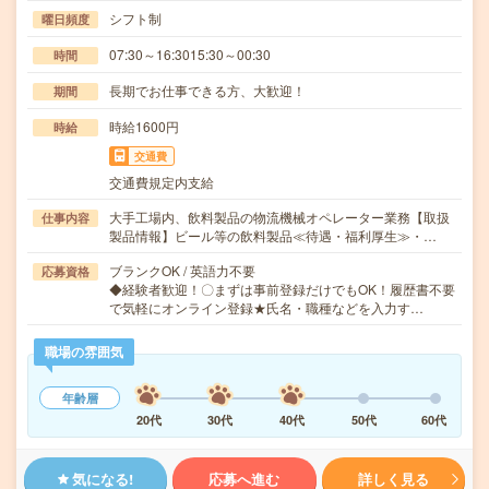
シフト制
曜日頻度
07:30～16:3015:30～00:30
時間
長期でお仕事できる方、大歓迎！
期間
時給1600円
時給
交通費
交通費規定内支給
大手工場内、飲料製品の物流機械オペレーター業務【取扱
仕事内容
製品情報】ビール等の飲料製品≪待遇・福利厚生≫・…
ブランクOK / 英語力不要
応募資格
◆経験者歓迎！〇まずは事前登録だけでもOK！履歴書不要
で気軽にオンライン登録★氏名・職種などを入力す…
職場の雰囲気
年齢層
20代
30代
40代
50代
60代
気になる!
応募へ進む
詳しく見る