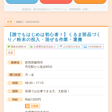
派遣会社
株式会社綜合キャリアオプション 製造事業部（全国）
未読
掲載日
2026/08/05
【誰でもはじめは初心者！】くるま部品づく
り／粉末の投入・混ぜる作業・運搬
職種未経験OK
交通費別途支給あり
土日祝日が休み
WEB登録OK
派遣
群馬県藤岡市
勤務地
丹荘駅から徒歩60分
月～金
曜日頻度
08:30～17:15
時間
長期でお仕事できる方、大歓迎！
期間
時給1200円
時給
交通費
交通費規定内支給