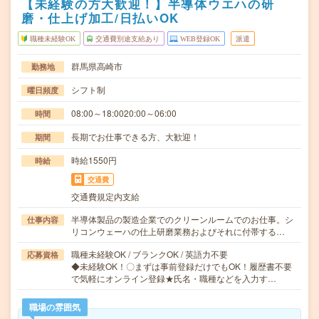
【未経験の方大歓迎！】半導体ウエハの研
磨・仕上げ加工/日払いOK
職種未経験OK
交通費別途支給あり
WEB登録OK
派遣
群馬県高崎市
勤務地
シフト制
曜日頻度
08:00～18:0020:00～06:00
時間
長期でお仕事できる方、大歓迎！
期間
時給1550円
時給
交通費
交通費規定内支給
半導体製品の製造企業でのクリーンルームでのお仕事。シ
仕事内容
リコンウェーハの仕上研磨業務およびそれに付帯する…
職種未経験OK / ブランクOK / 英語力不要
応募資格
◆未経験OK！〇まずは事前登録だけでもOK！履歴書不要
で気軽にオンライン登録★氏名・職種などを入力す…
職場の雰囲気