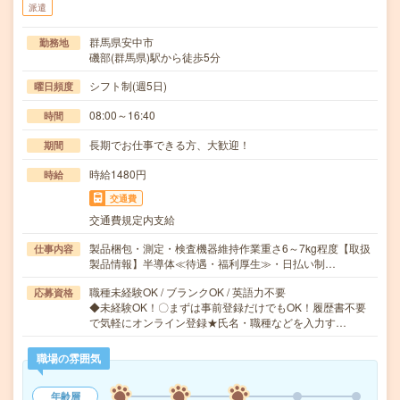
派遣
群馬県安中市
勤務地
磯部(群馬県)駅から徒歩5分
シフト制(週5日)
曜日頻度
08:00～16:40
時間
長期でお仕事できる方、大歓迎！
期間
時給1480円
時給
交通費
交通費規定内支給
製品梱包・測定・検査機器維持作業重さ6～7kg程度【取扱
仕事内容
製品情報】半導体≪待遇・福利厚生≫・日払い制…
職種未経験OK / ブランクOK / 英語力不要
応募資格
◆未経験OK！〇まずは事前登録だけでもOK！履歴書不要
で気軽にオンライン登録★氏名・職種などを入力す…
職場の雰囲気
年齢層