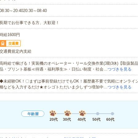
08:30～20:4020:30～08:40
長期でお仕事できる方、大歓迎！
時給1600円
交通費
交通費規定内支給
高時給で稼げる！実装機のオペレーター・リール交換作業(3勤3休)【取扱製
品・プリント基板≪待遇・福利厚生≫・日払い制度・社会…
つづきを見る
◆未経験OK！〇まずは事前登録だけでもOK！履歴書不要で気軽にオンライ
種などを入力するだけ★オシゴトただいま少しずつ増加中…
つづきを見る
年齢層
20代
30代
40代
50代
60代