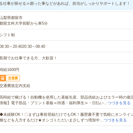
る仕事が探せる≫困った事などがあれば、担当がしっかりサポートします！
山梨県都留市
都留文科大学前駅から車5分
シフト制
08:30～20:4020:30～08:40
長期でお仕事できる方、大歓迎！
時給1600円
交通費
交通費規定内支給
高時給で稼げる！自動機を使用した基板生産、部品供給およびエラー時の復
情報】電子部品・プリント基板≪待遇・福利厚生≫・日払い…
つづきを見る
◆未経験OK！〇まずは事前登録だけでもOK！履歴書不要で気軽にオンライ
種などを入力するだけ★オシゴトただいま少しずつ増加中…
つづきを見る