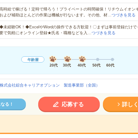
高時給で稼げる！定時で帰ろう！プライベートの時間確保！リチウムイオン
および補助ほとんどの作業は機械が行ないます。その他、材…
つづきを見る
◆未経験OK！◆ExcelやWordの操作できる方歓迎！〇まずは事前登録だけ
要で気軽にオンライン登録★氏名・職種などを入…
つづきを見る
年齢層
20代
30代
40代
50代
60代
株式会社綜合キャリアオプション 製造事業部（全国）
応募する
詳し
になる！