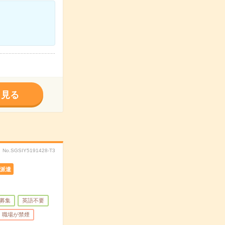
く見る
No.SGSIY5191428-T3
派遣
募集
英語不要
職場が禁煙