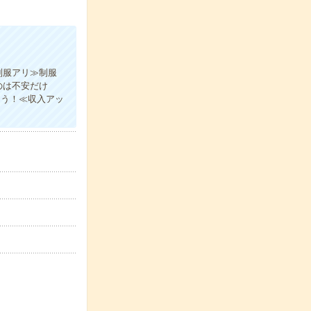
制服アリ≫制服
のは不安だけ
ょう！≪収入アッ