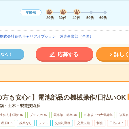
年齢層
20代
30代
40代
50代
60代
株式会社綜合キャリアオプション 製造事業部（全国）
応募する
詳し
になる！
の方も安心○】電池部品の機械操作/日払いOK
築・土木・製造技術系
社会人未経験OK
ブランクOK
既卒第二新卒OK
10名以上の大量募集
複数名
B登録OK
残業なし
シフト
交替制勤務
交費支給
制服
日払いOK