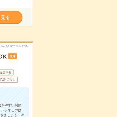
く見る
No.SGSIY5214437-T4
OK
派遣
歴書不要
電話対応なし
動きやすい制服
レンジするのは
いきましょう！≪