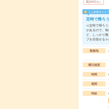
電話対応なし
ここがポイント
定時で帰ろ
≪定時で帰ろう
があるので、毎
ど、しっかり働
プを目指せる≫
勤務地
曜日頻度
時間
期間
時給