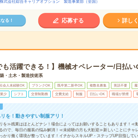
株式会社綜合キャリアオプション 製造事業部（全国）
応募する
詳し
になる！
でも活躍できる！】機械オペレーター/日払い
築・土木・製造技術系
社会人未経験OK
ブランクOK
既卒第二新卒OK
複数名募集
英語不要
履
業少
シフト
交替制勤務
交費支給
制服
日払いOK
職場が禁煙
！
ハリを！動きやすい制服アリ！
リを≫残業はほとんどナシ！場合によってはお願いすることもあります！≪
るので、毎日の服装の悩み解消！≪未経験の方も大歓迎≫新しいことにチャ
っかり働く環境が整っています！イチからスキルUP・ステップUP目指して