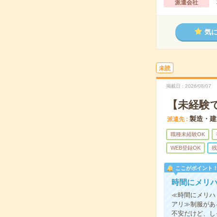
派遣会社
気
未読
掲載日
2026/08/07
【未経験
製造・建
派遣先
職種未経験OK
WEB登録OK
残
ここがポイント
時間にメリ
≪時間にメリハ
アリ≫制服があ
不安だけど、し