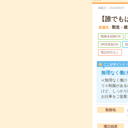
掲載日
2026/08/07
【誰でも
製造・建
派遣先
職種未経験OK
WEB登録OK
残
電話対応なし
ここがポイント
無理なく働
≪無理なく働け
リ≫制服がある
けど、しっかり
お仕事をご提案
勤務地
曜日頻度