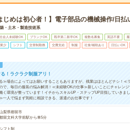
はじめは初心者！】電子部品の機械操作/日払
築・土木・製造技術系
社会人未経験OK
ブランクOK
既卒第二新卒OK
複数名募集
英語不要
履
業少
シフト
交替制勤務
交費支給
制服
社食/補助あり
日払いOK
！
ける！ラクラク制服アリ！
る≫場合によってはお願いすることもありますが、残業はほとんどナシ！≪
ので、毎日の服装の悩み解消！≪未経験OKの仕事≫新しいことにチャレンジ
働く環境が整っています！イチからスキルUP・ステップUP目指していきま
≫一人で悩まず気軽に相談できる、派遣のお仕事です！
山梨県都留市
都留文科大学前駅から車5分
シフト制