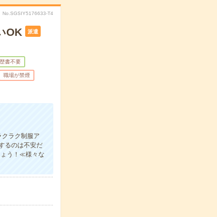
No.SGSIY5176633-T4
いOK
派遣
歴書不要
職場が禁煙
ラクラク制服ア
するのは不安だ
しょう！≪様々な