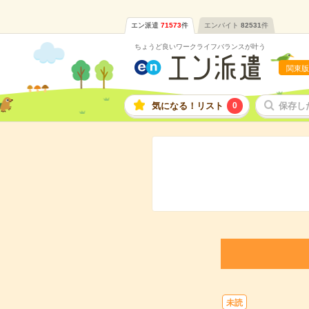
エン派遣
71573
件
エンバイト
82531
件
ちょうど良いワークライフバランスが叶う
関東版
気になる！リスト
0
保存し
未読