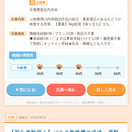
交通費
交通費規定内支給
≫医療用の内視鏡試作品の組立・量産適正があるかどうか
仕事内容
検査する作業。【重量】3kg程度【座り立ち】立ち…
職種未経験OK / ブランクOK / 英語力不要
応募資格
◆未経験OK！〇まずは事前登録だけでもOK！履歴書不要
で気軽にオンライン登録★氏名・職種などを入力す…
職場の雰囲気
年齢層
20代
30代
40代
50代
60代
気になる!
応募へ進む
詳しく見る
派遣会社
株式会社綜合キャリアオプション 製造事業部（全国）
未読
掲載日
2026/08/05