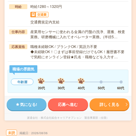
時給1280～1320円
時給
交通費
交通費規定内支給
産業用センサーに使われる金属の円盤の洗浄、運搬、検査
仕事内容
業務。研磨機械に入れてオペレーター業務。(半径5…
職種未経験OK / ブランクOK / 英語力不要
応募資格
◆未経験OK！〇まずは事前登録だけでもOK！履歴書不要
で気軽にオンライン登録★氏名・職種などを入力す…
職場の雰囲気
年齢層
20代
30代
40代
50代
60代
気になる!
応募へ進む
詳しく見る
派遣会社
株式会社綜合キャリアオプション 製造事業部（全国）
未読
掲載日
2026/08/06