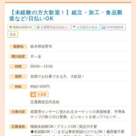
【未経験の方大歓迎！】組立・加工・食品製
造など/日払いOK
職種未経験OK
交通費別途支給あり
土日祝日が休み
WEB登録OK
派遣
栃木県佐野市
勤務地
月～金
曜日頻度
09:00～15:00
時間
長期でお仕事できる方、大歓迎！
期間
時給1300円
時給
交通費
交通費規定内支給
産業用センサーに使われるターゲットの表面検査、半導体
仕事内容
チップの取り付け業務。ピンセットを使って1センチ…
職種未経験OK / ブランクOK / 英語力不要
応募資格
◆未経験OK！〇まずは事前登録だけでもOK！履歴書不要