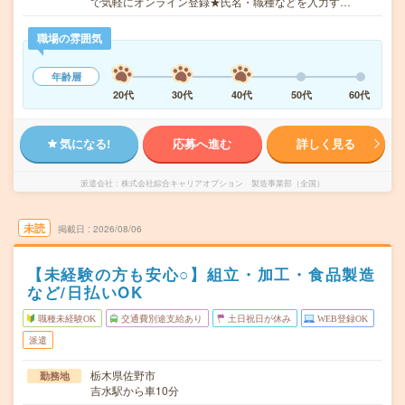
で気軽にオンライン登録★氏名・職種などを入力す…
職場の雰囲気
年齢層
20代
30代
40代
50代
60代
気になる!
応募へ進む
詳しく見る
派遣会社
株式会社綜合キャリアオプション 製造事業部（全国）
未読
掲載日
2026/08/06
【未経験の方も安心○】組立・加工・食品製造
など/日払いOK
職種未経験OK
交通費別途支給あり
土日祝日が休み
WEB登録OK
派遣
栃木県佐野市
勤務地
吉水駅から車10分