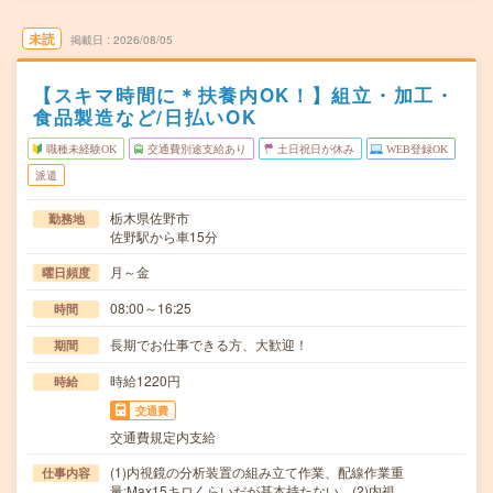
未読
掲載日
2026/08/05
【スキマ時間に＊扶養内OK！】組立・加工・
食品製造など/日払いOK
職種未経験OK
交通費別途支給あり
土日祝日が休み
WEB登録OK
派遣
栃木県佐野市
勤務地
佐野駅から車15分
月～金
曜日頻度
08:00～16:25
時間
長期でお仕事できる方、大歓迎！
期間
時給1220円
時給
交通費
交通費規定内支給
(1)内視鏡の分析装置の組み立て作業、配線作業重
仕事内容
量:Max15キロくらいだが基本持たない。(2)内視…