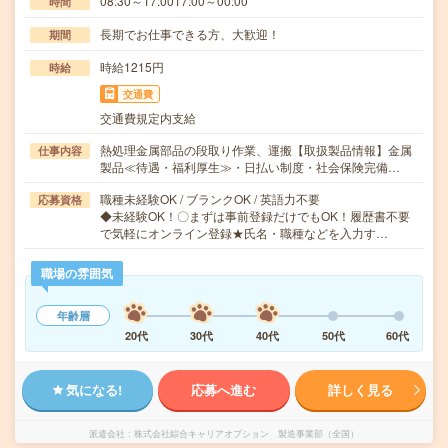
08:30～17:0017:00～00:00
時間
長期でお仕事できる方、大歓迎！
期間
時給1215円
時給
交通費
交通費規定内支給
熱処理金属部品の段取り作業、運搬【取扱製品情報】金属
仕事内容
製品≪待遇・福利厚生≫・日払い制度・社会保険完備…
職種未経験OK / ブランクOK / 英語力不要
応募資格
◆未経験OK！〇まずは事前登録だけでもOK！履歴書不要
で気軽にオンライン登録★氏名・職種などを入力す…
職場の雰囲気
年齢層
20代
30代
40代
50代
60代
気になる!
応募へ進む
詳しく見る
派遣会社
株式会社綜合キャリアオプション 製造事業部（全国）