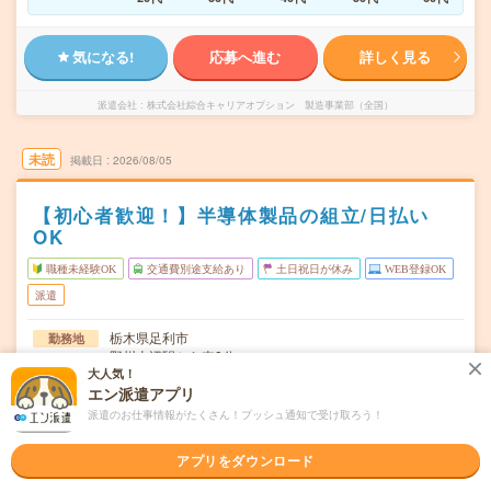
気になる!
応募へ進む
詳しく見る
派遣会社
株式会社綜合キャリアオプション 製造事業部（全国）
未読
掲載日
2026/08/05
【初心者歓迎！】半導体製品の組立/日払い
OK
職種未経験OK
交通費別途支給あり
土日祝日が休み
WEB登録OK
派遣
栃木県足利市
勤務地
野州山辺駅から車8分
大人気！
月～金
エン派遣アプリ
曜日頻度
派遣のお仕事情報がたくさん！プッシュ通知で受け取ろう！
08:30～17:30
時間
アプリをダウンロード
長期でお仕事できる方、大歓迎！
期間