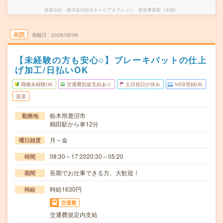
派遣会社
株式会社綜合キャリアオプション 製造事業部（全国）
未読
掲載日
2026/08/06
【未経験の方も安心○】ブレーキパットの仕上
げ加工/日払いOK
職種未経験OK
交通費別途支給あり
土日祝日が休み
WEB登録OK
派遣
栃木県鹿沼市
勤務地
鶴田駅から車12分
月～金
曜日頻度
08:30～17:2020:30～05:20
時間
長期でお仕事できる方、大歓迎！
期間
時給1630円
時給
交通費
交通費規定内支給