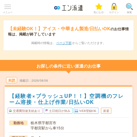
メニュー
気になる!
ログイン
検索
【未経験OK！】アイス・中華まん製造/日払いOK
のお仕事情
報は、掲載が終了しています
掲載時の情報は、
ページ下部
からご覧いただけます。
お探しの条件に近い派遣のお仕事
未読
掲載日
2026/08/06
【経験者×ブラッシュUP！！】空調機のフレ
ーム溶接・仕上げ作業/日払いOK
交通費別途支給あり
土日祝日が休み
WEB登録OK
派遣
栃木県宇都宮市
勤務地
宇都宮駅から車15分