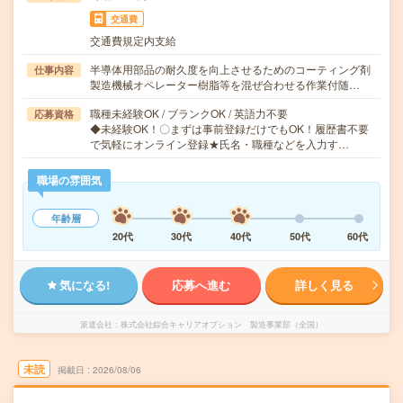
交通費
交通費規定内支給
半導体用部品の耐久度を向上させるためのコーティング剤
仕事内容
製造機械オペレーター樹脂等を混ぜ合わせる作業付随…
職種未経験OK / ブランクOK / 英語力不要
応募資格
◆未経験OK！〇まずは事前登録だけでもOK！履歴書不要
で気軽にオンライン登録★氏名・職種などを入力す…
職場の雰囲気
年齢層
20代
30代
40代
50代
60代
気になる!
応募へ進む
詳しく見る
派遣会社
株式会社綜合キャリアオプション 製造事業部（全国）
未読
掲載日
2026/08/06