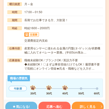
月～金
曜日頻度
17:00～01:50
時間
長期でお仕事できる方、大歓迎！
期間
時給1600～2000円
時給
交通費
交通費規定内支給
産業用センサーに使われる金属の円盤(タ‐ゲット)を研磨機
仕事内容
械に入れてオペレーター業務。(半径5cm厚み…
職種未経験OK / ブランクOK / 英語力不要
応募資格
◆未経験OK！〇まずは事前登録だけでもOK！履歴書不要
で気軽にオンライン登録★氏名・職種などを入力す…
職場の雰囲気
年齢層
20代
30代
40代
50代
60代
気になる!
応募へ進む
詳しく見る