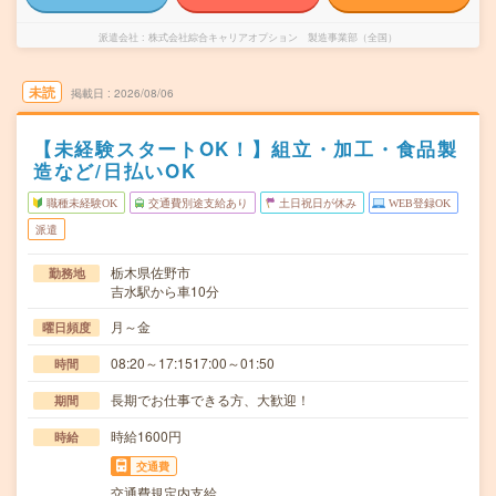
派遣会社
株式会社綜合キャリアオプション 製造事業部（全国）
未読
掲載日
2026/08/06
【未経験スタートOK！】組立・加工・食品製
造など/日払いOK
職種未経験OK
交通費別途支給あり
土日祝日が休み
WEB登録OK
派遣
栃木県佐野市
勤務地
吉水駅から車10分
月～金
曜日頻度
08:20～17:1517:00～01:50
時間
長期でお仕事できる方、大歓迎！
期間
時給1600円
時給
交通費
交通費規定内支給