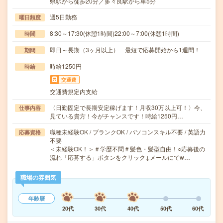
県駅から徒歩20分／多々良駅から車5分
週5日勤務
曜日頻度
8:30～17:30(休憩1時間)22:00～7:00(休憩1時間)
時間
即日～長期（3ヶ月以上） 最短で応募開始から1週間！
期間
時給1250円
時給
交通費
交通費規定内支給
〈日勤固定で長期安定稼げます！月収30万以上可！〉今、
仕事内容
見ている貴方！今がチャンスです！時給1250円…
職種未経験OK / ブランクOK / パソコンスキル不要 / 英語力
応募資格
不要
＜未経験OK！＞＃学歴不問＃髪色・髪型自由！○応募後の
流れ「応募する」ボタンをクリック↓メールにてw…
職場の雰囲気
年齢層
20代
30代
40代
50代
60代