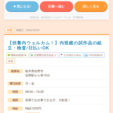
気になる!
応募へ進む
詳しく見る
派遣会社
株式会社ウィルオブ・ワーク FO事業部
未読
掲載日
2026/08/05
【扶養内ウェルカム！】内視鏡の試作品の組
立・検査/日払いOK
職種未経験OK
交通費別途支給あり
土日祝日が休み
WEB登録OK
派遣
栃木県佐野市
勤務地
佐野駅から車15分
月～金
曜日頻度
08:00～16:25
時間
長期でお仕事できる方、大歓迎！
期間
時給1200円
時給