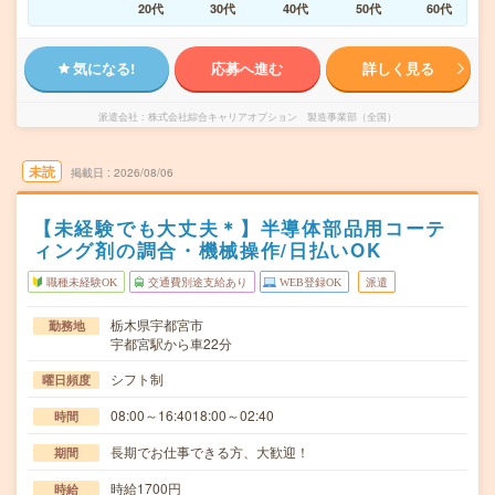
20代
30代
40代
50代
60代
気になる!
応募へ進む
詳しく見る
派遣会社
株式会社綜合キャリアオプション 製造事業部（全国）
未読
掲載日
2026/08/06
【未経験でも大丈夫＊】半導体部品用コーテ
ィング剤の調合・機械操作/日払いOK
職種未経験OK
交通費別途支給あり
WEB登録OK
派遣
栃木県宇都宮市
勤務地
宇都宮駅から車22分
シフト制
曜日頻度
08:00～16:4018:00～02:40
時間
長期でお仕事できる方、大歓迎！
期間
時給1700円
時給