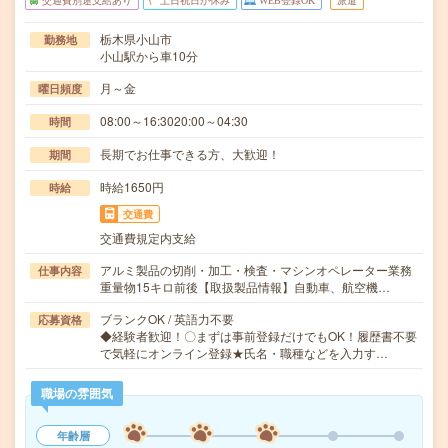
交通費別途支給あり
土日祝日が休み
WEB登録OK
派遣
栃木県小山市
勤務地
小山駅から車10分
月～金
曜日頻度
08:00～16:3020:00～04:30
時間
長期でお仕事できる方、大歓迎！
期間
時給1650円
時給
交通費
交通費規定内支給
アルミ製品の切削・加工・検査・マシンオペレーター業務
仕事内容
重量物15キロ前後【取扱製品情報】自動車、航空機…
ブランクOK / 英語力不要
応募資格
◆経験者歓迎！〇まずは事前登録だけでもOK！履歴書不要
で気軽にオンライン登録★氏名・職種などを入力す…
職場の雰囲気
年齢層