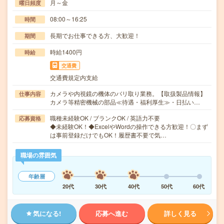
月～金
曜日頻度
08:00～16:25
時間
長期でお仕事できる方、大歓迎！
期間
時給1400円
時給
交通費
交通費規定内支給
カメラや内視鏡の機体のバリ取り業務。【取扱製品情報】
仕事内容
カメラ等精密機械の部品≪待遇・福利厚生≫・日払い…
職種未経験OK / ブランクOK / 英語力不要
応募資格
◆未経験OK！◆ExcelやWordの操作できる方歓迎！〇まず
は事前登録だけでもOK！履歴書不要で気…
職場の雰囲気
年齢層
20代
30代
40代
50代
60代
気になる!
応募へ進む
詳しく見る