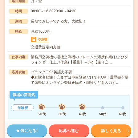
月～金
曜日頻度
08:00～16:3020:00～04:30
時間
長期でお仕事できる方、大歓迎！
期間
時給1600円
時給
交通費
交通費規定内支給
業務用空調機の溶接空調機のフレームの溶接作業(およびグ
仕事内容
ラインダー仕上げ作業)【重量】～5kg【座り立…
ブランクOK / 英語力不要
応募資格
◆経験者歓迎！〇まずは事前登録だけでもOK！履歴書不要
で気軽にオンライン登録★氏名・職種などを入力す…
職場の雰囲気
年齢層
20代
30代
40代
50代
60代
気になる!
応募へ進む
詳しく見る