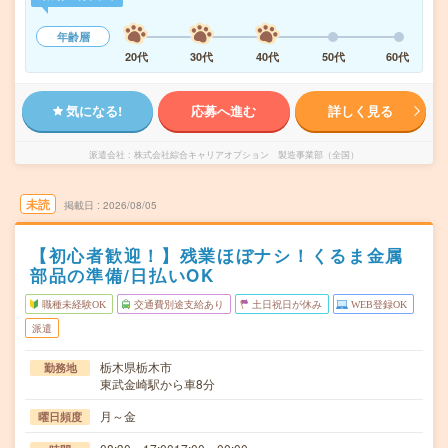
年齢層
20代
30代
40代
50代
60代
気になる!
応募へ進む
詳しく見る
派遣会社
株式会社綜合キャリアオプション 製造事業部（全国）
未読
掲載日
2026/08/05
【初心者歓迎！】残業ほぼナシ！くるま金属
部品の準備/日払いOK
職種未経験OK
交通費別途支給あり
土日祝日が休み
WEB登録OK
派遣
栃木県栃木市
勤務地
東武金崎駅から車8分
月～金
曜日頻度