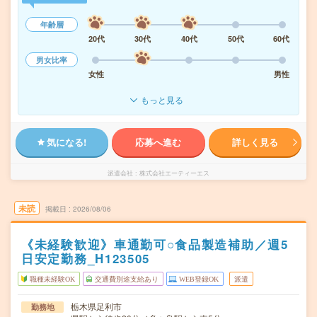
年齢層
20代
30代
40代
50代
60代
男女比率
女性
男性
もっと見る
気になる!
応募へ進む
詳しく見る
派遣会社
株式会社エーティーエス
未読
掲載日
2026/08/06
《未経験歓迎》車通勤可○食品製造補助／週5
日安定勤務_H123505
職種未経験OK
交通費別途支給あり
WEB登録OK
派遣
栃木県足利市
勤務地