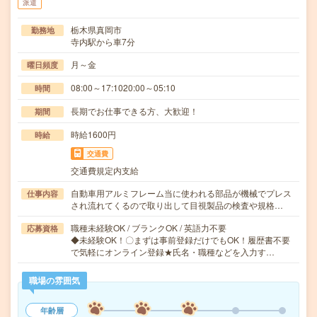
派遣
栃木県真岡市
勤務地
寺内駅から車7分
月～金
曜日頻度
08:00～17:1020:00～05:10
時間
長期でお仕事できる方、大歓迎！
期間
時給1600円
時給
交通費
交通費規定内支給
自動車用アルミフレーム当に使われる部品が機械でプレス
仕事内容
され流れてくるので取り出して目視製品の検査や規格…
職種未経験OK / ブランクOK / 英語力不要
応募資格
◆未経験OK！〇まずは事前登録だけでもOK！履歴書不要
で気軽にオンライン登録★氏名・職種などを入力す…
職場の雰囲気
年齢層