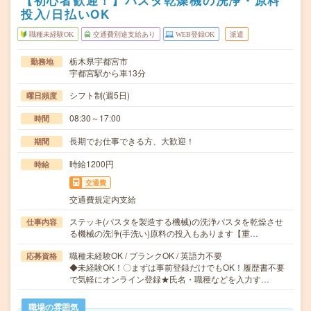
【初心者歓迎！】パスタ乾燥機の洗浄・原料
投入/日払いOK
職種未経験OK
交通費別途支給あり
WEB登録OK
派遣
栃木県宇都宮市
勤務地
宇都宮駅から車13分
シフト制(週5日)
曜日頻度
08:30～17:00
時間
長期でお仕事できる方、大歓迎！
期間
時給1200円
時給
交通費
交通費規定内支給
ステッキ(パスタを製造する機械)の洗浄パスタを乾燥させ
仕事内容
る機械の洗浄(手洗い)原料の投入もあります【重…
職種未経験OK / ブランクOK / 英語力不要
応募資格
◆未経験OK！〇まずは事前登録だけでもOK！履歴書不要
で気軽にオンライン登録★氏名・職種などを入力す…
職場の雰囲気