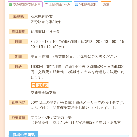
交通費別途支給あり
土日祝日が休み
WEB登録OK
派遣
栃木県佐野市
勤務地
佐野駅から車15分
勤務曜日／月～金
曜日頻度
8：20～17：10（実働8時間）休憩12：20～13：00、15：
時間
00～15：10（50分）
即日～長期 ※就業開始日、お気軽にご相談ください！
期間
1600円 想定月収：時給1,600円×8時間×20日＝256,000
時給
円＋交通費＋残業代 ※経験やスキルを考慮して決定いた
します。
交通費
交通費全額支給
50年以上の歴史がある電子部品メーカーでのお仕事です。
仕事内容
はんだ付け、品質確認業務をお願いいたします。【…
ブランクOK / 英語力不要
応募資格
【必須条件】◎はんだ付けの実務経験が1年以上ある方
職場の雰囲気