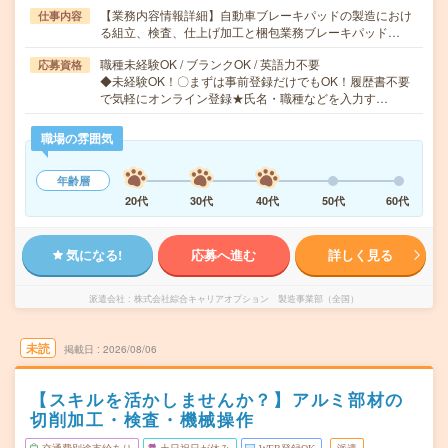
【業務内容情報詳細】自動車ブレーキパッドの製造におけ
仕事内容
る組立、検査、仕上げ加工と梱包業務ブレーキパッド…
職種未経験OK / ブランクOK / 英語力不要
応募資格
◆未経験OK！〇まずは事前登録だけでもOK！履歴書不要
で気軽にオンライン登録★氏名・職種などを入力す…
職場の雰囲気
年齢層
20代
30代
40代
50代
60代
気になる!
応募へ進む
詳しく見る
派遣会社
株式会社綜合キャリアオプション 製造事業部（全国）
未読
掲載日
2026/08/06
【スキルを活かしませんか？】アルミ部材の
切削加工・検査・機械操作