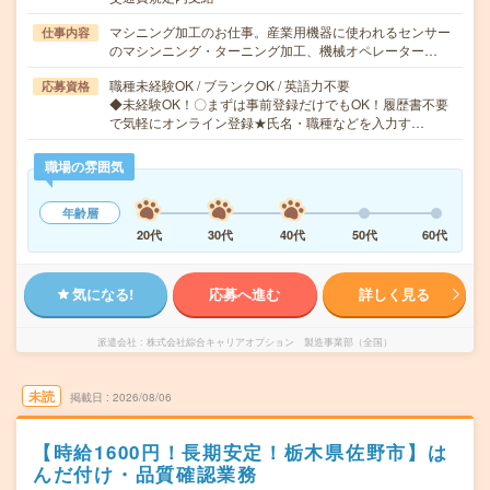
マシニング加工のお仕事。産業用機器に使われるセンサー
仕事内容
のマシンニング・ターニング加工、機械オペレーター…
職種未経験OK / ブランクOK / 英語力不要
応募資格
◆未経験OK！〇まずは事前登録だけでもOK！履歴書不要
で気軽にオンライン登録★氏名・職種などを入力す…
職場の雰囲気
年齢層
20代
30代
40代
50代
60代
気になる!
応募へ進む
詳しく見る
派遣会社
株式会社綜合キャリアオプション 製造事業部（全国）
未読
掲載日
2026/08/06
【時給1600円！長期安定！栃木県佐野市】は
んだ付け・品質確認業務