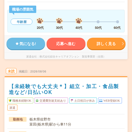
職場の雰囲気
年齢層
20代
30代
40代
50代
60代
気になる!
応募へ進む
詳しく見る
派遣会社
株式会社綜合キャリアオプション 製造事業部（全国）
未読
掲載日
2026/08/06
【未経験でも大丈夫＊】組立・加工・食品製
造など/日払いOK
職種未経験OK
交通費別途支給あり
土日祝日が休み
WEB登録OK
派遣
栃木県佐野市
勤務地
富田(栃木県)駅から車11分