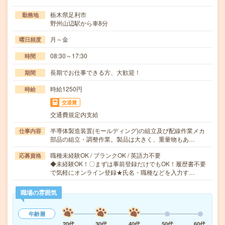
栃木県足利市
勤務地
野州山辺駅から車8分
月～金
曜日頻度
08:30～17:30
時間
長期でお仕事できる方、大歓迎！
期間
時給1250円
時給
交通費
交通費規定内支給
半導体製造装置(モールディング)の組立及び配線作業メカ
仕事内容
部品の組立・調整作業。製品は大きく、重量物もあ…
職種未経験OK / ブランクOK / 英語力不要
応募資格
◆未経験OK！〇まずは事前登録だけでもOK！履歴書不要
で気軽にオンライン登録★氏名・職種などを入力す…
職場の雰囲気
年齢層
20代
30代
40代
50代
60代