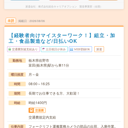
派遣会社
株式会社綜合キャリアオプション 製造事業部（全国）
未読
掲載日
2026/08/06
【経験者向けマイスターワーク！】組立・加
工・食品製造など/日払いOK
交通費別途支給あり
土日祝日が休み
WEB登録OK
派遣
栃木県佐野市
勤務地
富田(栃木県)駅から車11分
月～金
曜日頻度
08:00～16:25
時間
長期でお仕事できる方、大歓迎！
期間
時給1400円
時給
交通費
交通費規定内支給
フォークリフト運搬業務カメラの部品の出荷、入庫作業。
仕事内容