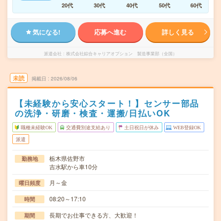
20代
30代
40代
50代
60代
気になる!
応募へ進む
詳しく見る
派遣会社
株式会社綜合キャリアオプション 製造事業部（全国）
未読
掲載日
2026/08/06
【未経験から安心スタート！】センサー部品
の洗浄・研磨・検査・運搬/日払いOK
職種未経験OK
交通費別途支給あり
土日祝日が休み
WEB登録OK
派遣
栃木県佐野市
勤務地
吉水駅から車10分
月～金
曜日頻度
08:20～17:10
時間
長期でお仕事できる方、大歓迎！
期間