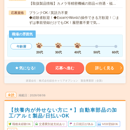
【取扱製品情報】カメラ等精密機械の部品≪待遇・福…
ブランクOK / 英語力不要
応募資格
◆経験者歓迎！◆ExcelやWordの操作できる方歓迎！〇ま
ずは事前登録だけでもOK！履歴書不要で気…
職場の雰囲気
年齢層
20代
30代
40代
50代
60代
気になる!
応募へ進む
詳しく見る
派遣会社
株式会社綜合キャリアオプション 製造事業部（全国）
未読
掲載日
2026/08/06
【扶養内が外せない方に＊】自動車部品の加
工/アルミ製品/日払いOK
職種未経験OK
交通費別途支給あり
土日祝日が休み
WEB登録OK