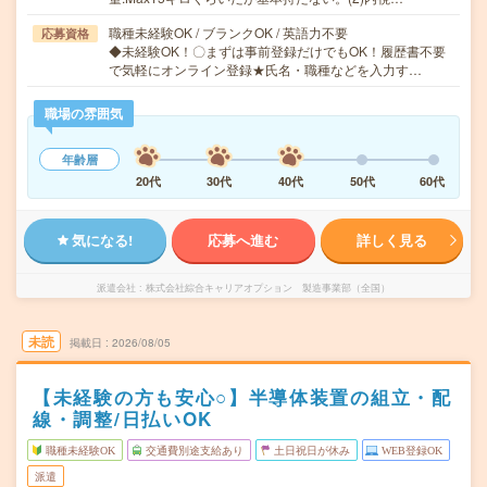
職種未経験OK / ブランクOK / 英語力不要
応募資格
◆未経験OK！〇まずは事前登録だけでもOK！履歴書不要
で気軽にオンライン登録★氏名・職種などを入力す…
職場の雰囲気
年齢層
20代
30代
40代
50代
60代
気になる!
応募へ進む
詳しく見る
派遣会社
株式会社綜合キャリアオプション 製造事業部（全国）
未読
掲載日
2026/08/05
【未経験の方も安心○】半導体装置の組立・配
線・調整/日払いOK
職種未経験OK
交通費別途支給あり
土日祝日が休み
WEB登録OK
派遣