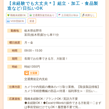
【未経験でも大丈夫＊】組立・加工・食品製
造など/日払いOK
職種未経験OK
交通費別途支給あり
土日祝日が休み
残業なし
WEB登録OK
派遣
栃木県佐野市
勤務地
富田(栃木県)駅から車11分
月～金
曜日頻度
09:00～15:00
時間
長期でお仕事できる方、大歓迎！
期間
時給1350円
時給
交通費
交通費規定内支給
カメラや内視鏡の機体のバリ取り業務。【取扱製品情報】
仕事内容
カメラ等精密機械の部品≪待遇・福利厚生≫・日払い…
職種未経験OK / ブランクOK / 英語力不要
応募資格
◆未経験OK！◆ExcelやWordの操作できる方歓迎！〇まず
は事前登録だけでもOK！履歴書不要で気…