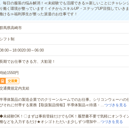
、毎日の服装の悩み解消！≪未経験でも活躍できる≫新しいことにチャレン
り働く環境が整っています！イチからスキルUP・ステップUP目指していき
働ける≫福利厚生が整った派遣のお仕事です！
群馬県高崎市
シフト制
08:00～18:0020:00～06:00
長期でお仕事できる方、大歓迎！
時給1550円
交通費
交通費規定内支給
半導体製品の製造企業でのクリーンルームでのお仕事。シリコンウェーハの
びそれに付帯する業務【取扱製品情報】半導体製品≪待遇・…
つづきを見る
◆未経験OK！〇まずは事前登録だけでもOK！履歴書不要で気軽にオンライ
種などを入力するだけ★オシゴトただいま少しずつ増加中…
つづきを見る