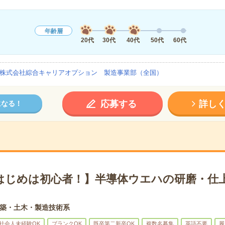
年齢層
20代
30代
40代
50代
60代
株式会社綜合キャリアオプション 製造事業部（全国）
応募する
詳し
になる！
はじめは初心者！】半導体ウエハの研磨・仕上
築・土木・製造技術系
社会人未経験OK
ブランクOK
既卒第二新卒OK
複数名募集
英語不要
履