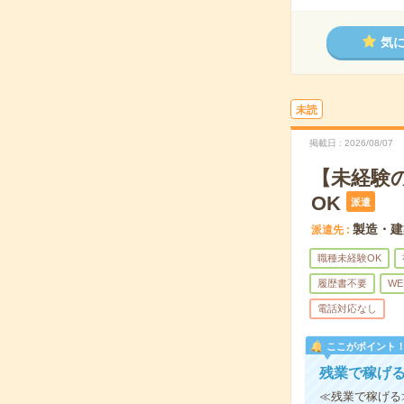
気
未読
掲載日
2026/08/07
【未経験
OK
派遣
製造・建
派遣先
職種未経験OK
履歴書不要
WE
電話対応なし
ここがポイント
残業で稼げ
≪残業で稼げる