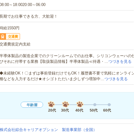
08:00～18:0020:00～06:00
長期でお仕事できる方、大歓迎！
時給1550円
交通費
交通費規定内支給
半導体製品の製造企業でのクリーンルームでのお仕事。シリコンウェーハの
びそれに付帯する業務【取扱製品情報】半導体製品≪待遇・…
つづきを見る
◆未経験OK！〇まずは事前登録だけでもOK！履歴書不要で気軽にオンライ
種などを入力するだけ★オシゴトただいま少しずつ増加中…
つづきを見る
年齢層
20代
30代
40代
50代
60代
株式会社綜合キャリアオプション 製造事業部（全国）