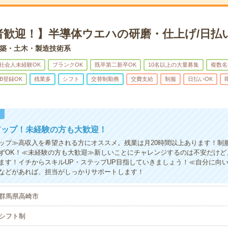
者歓迎！】半導体ウエハの研磨・仕上げ/日払
築・土木・製造技術系
社会人未経験OK
ブランクOK
既卒第二新卒OK
10名以上の大量募集
複数名
B登録OK
残業多
シフト
交替制勤務
交費支給
制服
日払いOK
！
アップ！未経験の方も大歓迎！
ップ≫高収入を希望される方にオススメ。残業は月20時間以上あります！制
ずOK！≪未経験の方も大歓迎≫新しいことにチャレンジするのは不安だけど
ます！イチからスキルUP・ステップUP目指していきましょう！≪自分に向
などがあれば、担当がしっかりサポートします！
群馬県高崎市
シフト制