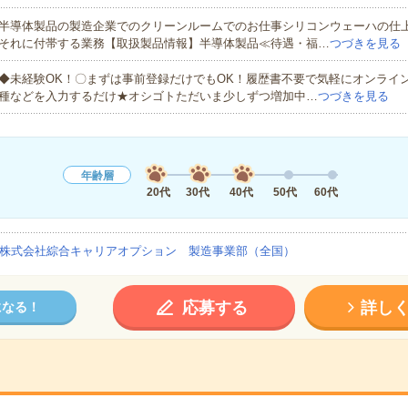
半導体製品の製造企業でのクリーンルームでのお仕事シリコンウェーハの仕
それに付帯する業務【取扱製品情報】半導体製品≪待遇・福…
つづきを見る
◆未経験OK！〇まずは事前登録だけでもOK！履歴書不要で気軽にオンライ
種などを入力するだけ★オシゴトただいま少しずつ増加中…
つづきを見る
年齢層
20代
30代
40代
50代
60代
株式会社綜合キャリアオプション 製造事業部（全国）
応募する
詳し
になる！