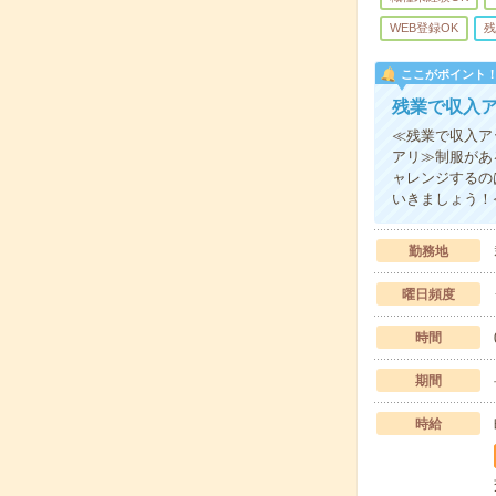
WEB登録OK
残
ここがポイント
残業で収入
≪残業で収入ア
アリ≫制服があ
ャレンジするの
いきましょう！
勤務地
曜日頻度
時間
期間
時給