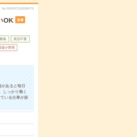
No.SGSIY5119298-T3
いOK
派遣
募集
英語不要
職場が禁煙
服があると毎日
、しっかり働く
いている仕事が探