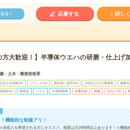
応募する
詳し
になる！
の方大歓迎！】半導体ウエハの研磨・仕上げ加
築・土木・製造技術系
社会人未経験OK
ブランクOK
既卒第二新卒OK
10名以上の大量募集
複数名
B登録OK
残業多
シフト
交替制勤務
交費支給
制服
日払いOK
！
る！機能的な制服アリ！
≫高収入を希望される方にオススメ。残業は月20時間以上あります！≪機能