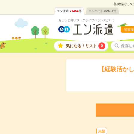
【経験活かしてス
エン派遣
71454
件
エンバイト
82531
件
ちょうど良いワークライフバランスが叶う
関東版
気になる！リスト
0
保存し
【経験活かし
未読