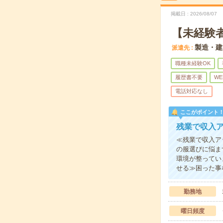
掲載日
2026/08/07
【未経験
製造・建
派遣先
職種未経験OK
履歴書不要
WE
電話対応なし
ここがポイント
残業で収入
≪残業で収入ア
の服選びに悩ま
環境が整ってい
せる≫困った事
勤務地
曜日頻度