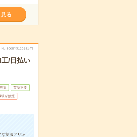
く見る
No.SGSIY5120181-T3
工/日払い
募集
英語不要
職場が禁煙
的な制服アリ≫