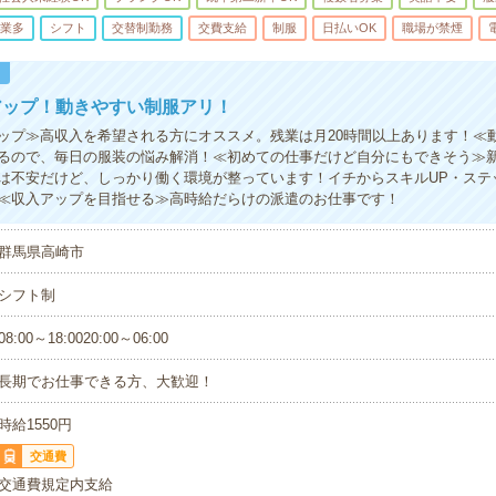
業多
シフト
交替制勤務
交費支給
制服
日払いOK
職場が禁煙
！
アップ！動きやすい制服アリ！
ップ≫高収入を希望される方にオススメ。残業は月20時間以上あります！≪
るので、毎日の服装の悩み解消！≪初めての仕事だけど自分にもできそう≫
は不安だけど、しっかり働く環境が整っています！イチからスキルUP・ステ
≪収入アップを目指せる≫高時給だらけの派遣のお仕事です！
群馬県高崎市
シフト制
08:00～18:0020:00～06:00
長期でお仕事できる方、大歓迎！
時給1550円
交通費
交通費規定内支給