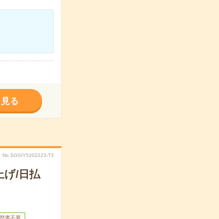
く見る
No.SGSIY5202223-T3
げ/日払
歴書不要