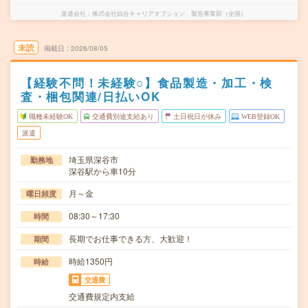
派遣会社
株式会社綜合キャリアオプション 製造事業部（全国）
未読
掲載日
2026/08/05
【経験不問！未経験○】食品製造・加工・検
査・梱包関連/日払いOK
職種未経験OK
交通費別途支給あり
土日祝日が休み
WEB登録OK
派遣
埼玉県深谷市
勤務地
深谷駅から車10分
月～金
曜日頻度
08:30～17:30
時間
長期でお仕事できる方、大歓迎！
期間
時給1350円
時給
交通費
交通費規定内支給