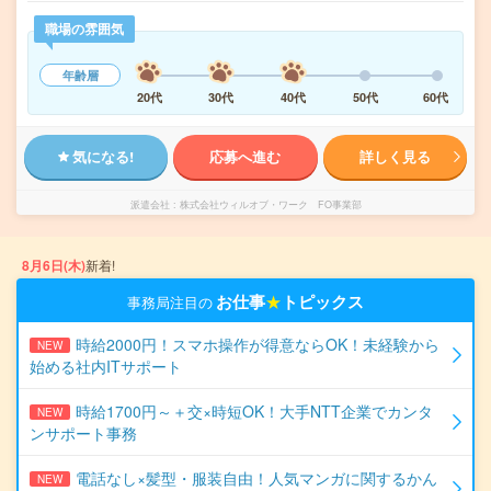
職場の雰囲気
年齢層
20代
30代
40代
50代
60代
気になる!
応募へ進む
詳しく見る
派遣会社
株式会社ウィルオブ・ワーク FO事業部
8月6日(木)
新着!
お仕事
★
トピックス
事務局注目の
時給2000円！スマホ操作が得意ならOK！未経験から
NEW
始める社内ITサポート
時給1700円～＋交×時短OK！大手NTT企業でカンタ
NEW
ンサポート事務
電話なし×髪型・服装自由！人気マンガに関するかん
NEW