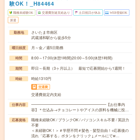
験OK！_H84464
職種未経験OK
交通費別途支給あり
土日祝日が休み
WEB登録OK
派遣
さいたま市南区
勤務地
武蔵浦和駅から徒歩5分
月～金／週5日勤務
曜日頻度
8:00～17:00(休憩1時間)20:00～5:00(休憩1時間)
時間
即日～長期（3ヶ月以上） 最短で応募開始から1週間！
期間
時給1310円
時給
交通費
交通費規定内支給
━━━━━━━━━━━━━━━━━━━━【お仕事内
仕事内容
容】＊仕込み→チョコレートやアイスの原料を機械に投…
職種未経験OK / ブランクOK / パソコンスキル不要 / 英語力
応募資格
不要
＜未経験OK！＞＃学歴不問＃髪色・髪型自由！○応募後の
流れ「応募する」ボタンをクリック↓メールにてw…