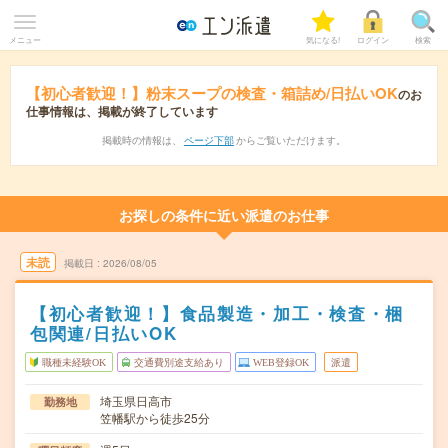
メニュー
気になる!
ログイン
検索
【初心者歓迎！】粉末スープの検査・箱詰め/日払いOK
のお
仕事情報は、掲載が終了しています
掲載時の情報は、
ページ下部
からご覧いただけます。
お探しの条件に近い派遣のお仕事
未読
掲載日
2026/08/05
【初心者歓迎！】食品製造・加工・検査・梱
包関連/日払いOK
職種未経験OK
交通費別途支給あり
WEB登録OK
派遣
埼玉県日高市
勤務地
笠幡駅から徒歩25分