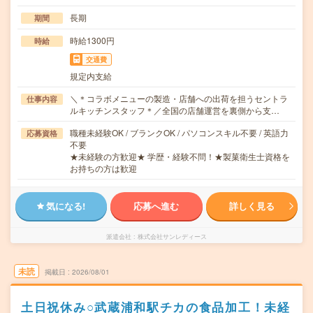
長期
期間
時給1300円
時給
交通費
規定内支給
＼＊コラボメニューの製造・店舗への出荷を担うセントラ
仕事内容
ルキッチンスタッフ＊／全国の店舗運営を裏側から支…
職種未経験OK / ブランクOK / パソコンスキル不要 / 英語力
応募資格
不要
★未経験の方歓迎★ 学歴・経験不問！★製菓衛生士資格を
お持ちの方は歓迎
気になる!
応募へ進む
詳しく見る
派遣会社
株式会社サンレディース
未読
掲載日
2026/08/01
土日祝休み○武蔵浦和駅チカの食品加工！未経