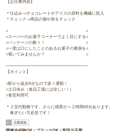
【お仕事内容】
＊仕込み→チョコレートやアイスの原料を機械に投入
＊チェック→商品の傷や形をチェック
○ ○
○スーパーのお菓子コーナーでよく目にする○
○パッケージの数々！ ○
○一度は口にしたことのあるお菓子の裏側を○
○覗いてみませんか？ ○
━━━━━━━━━━━━━━━━━━━━
【ポイント】
○駅から徒歩5分なので楽々通勤！
○土日休み（食品工場には珍しい！）
○食堂利用可
＊２交代勤務です。さらに残業が＋２時間45分あります。
稼ぎたい方必見です！
応募資格
職種未経験OK / ブランクOK / 英語力不要