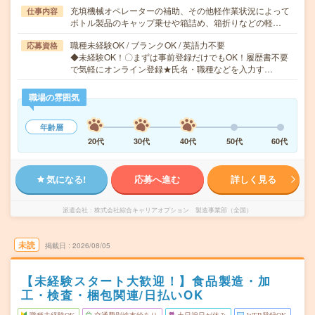
充填機械オペレーターの補助、その他軽作業状況によって
仕事内容
ボトル製品のキャップ乗せや箱詰め、箱折りなどの軽…
職種未経験OK / ブランクOK / 英語力不要
応募資格
◆未経験OK！〇まずは事前登録だけでもOK！履歴書不要
で気軽にオンライン登録★氏名・職種などを入力す…
職場の雰囲気
年齢層
20代
30代
40代
50代
60代
気になる!
応募へ進む
詳しく見る
派遣会社
株式会社綜合キャリアオプション 製造事業部（全国）
未読
掲載日
2026/08/05
【未経験スタート大歓迎！】食品製造・加
工・検査・梱包関連/日払いOK