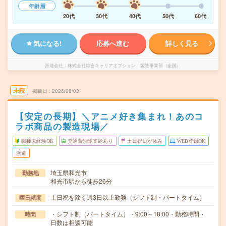
年齢層
20代
30代
40代
50代
60代
気になる!
応募へ進む
詳しく見る
派遣会社
株式会社綜合キャリアオプション 製造事業部（全国）
未読
掲載日
2026/08/03
【安定の長期】＼アニメ好き集まれ！あのコ
ラボ商品の製造現場／
職種未経験OK
交通費別途支給あり
土日祝日が休み
WEB登録OK
派遣
埼玉県和光市
勤務地
和光市駅から徒歩26分
土日祝を除く週3日以上勤務（シフト制・パートタイム）
曜日頻度
・シフト制（パートタイム）・9:00～18:00・勤務時間・
時間
日数は相談可能