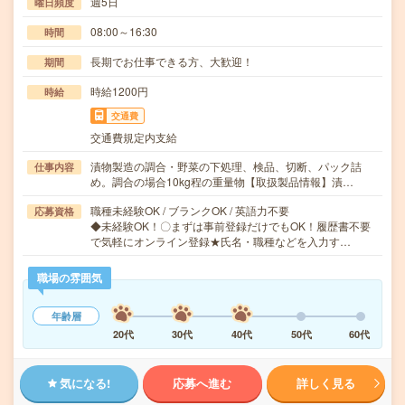
週5日
曜日頻度
08:00～16:30
時間
長期でお仕事できる方、大歓迎！
期間
時給1200円
時給
交通費
交通費規定内支給
漬物製造の調合・野菜の下処理、検品、切断、パック詰
仕事内容
め。調合の場合10kg程の重量物【取扱製品情報】漬…
職種未経験OK / ブランクOK / 英語力不要
応募資格
◆未経験OK！〇まずは事前登録だけでもOK！履歴書不要
で気軽にオンライン登録★氏名・職種などを入力す…
職場の雰囲気
年齢層
20代
30代
40代
50代
60代
気になる!
応募へ進む
詳しく見る