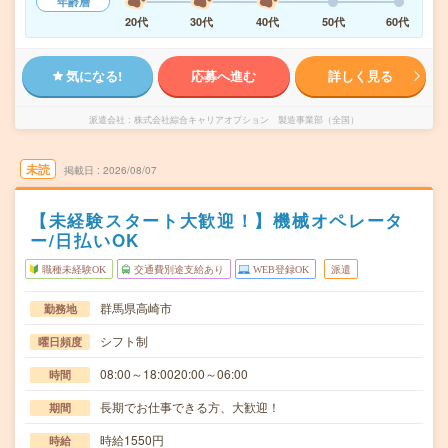
年齢層
20代
30代
40代
50代
60代
気になる!
応募へ進む
詳しく見る
派遣会社
株式会社綜合キャリアオプション 製造事業部（全国）
未読
掲載日
2026/08/07
【未経験スタート大歓迎！】機械オペレータ
ー/日払いOK
職種未経験OK
交通費別途支給あり
WEB登録OK
派遣
群馬県高崎市
勤務地
シフト制
曜日頻度
08:00～18:0020:00～06:00
時間
長期でお仕事できる方、大歓迎！
期間
時給1550円
時給