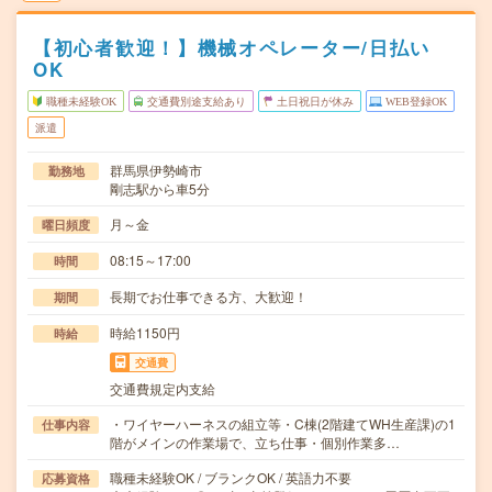
【初心者歓迎！】機械オペレーター/日払い
OK
職種未経験OK
交通費別途支給あり
土日祝日が休み
WEB登録OK
派遣
群馬県伊勢崎市
勤務地
剛志駅から車5分
月～金
曜日頻度
08:15～17:00
時間
長期でお仕事できる方、大歓迎！
期間
時給1150円
時給
交通費
交通費規定内支給
・ワイヤーハーネスの組立等・C棟(2階建てWH生産課)の1
仕事内容
階がメインの作業場で、立ち仕事・個別作業多…
職種未経験OK / ブランクOK / 英語力不要
応募資格