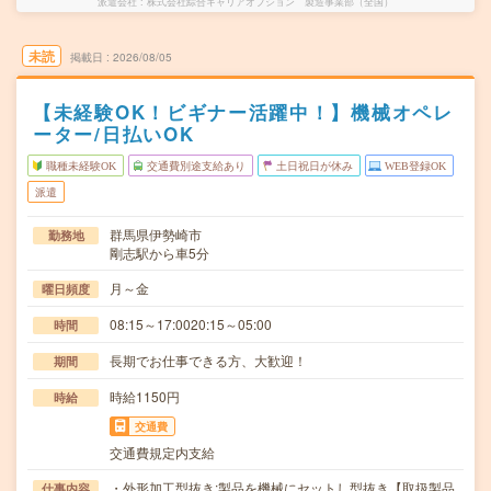
派遣会社
株式会社綜合キャリアオプション 製造事業部（全国）
未読
掲載日
2026/08/05
【未経験OK！ビギナー活躍中！】機械オペレ
ーター/日払いOK
職種未経験OK
交通費別途支給あり
土日祝日が休み
WEB登録OK
派遣
群馬県伊勢崎市
勤務地
剛志駅から車5分
月～金
曜日頻度
08:15～17:0020:15～05:00
時間
長期でお仕事できる方、大歓迎！
期間
時給1150円
時給
交通費
交通費規定内支給
・外形加工型抜き:製品を機械にセットし型抜き【取扱製品
仕事内容