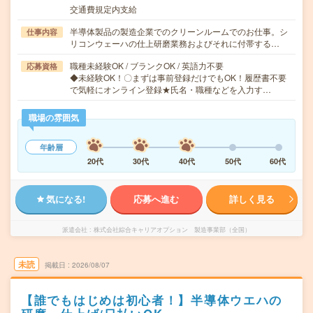
交通費規定内支給
半導体製品の製造企業でのクリーンルームでのお仕事。シ
仕事内容
リコンウェーハの仕上研磨業務およびそれに付帯する…
職種未経験OK / ブランクOK / 英語力不要
応募資格
◆未経験OK！〇まずは事前登録だけでもOK！履歴書不要
で気軽にオンライン登録★氏名・職種などを入力す…
職場の雰囲気
年齢層
20代
30代
40代
50代
60代
気になる!
応募へ進む
詳しく見る
派遣会社
株式会社綜合キャリアオプション 製造事業部（全国）
未読
掲載日
2026/08/07
【誰でもはじめは初心者！】半導体ウエハの