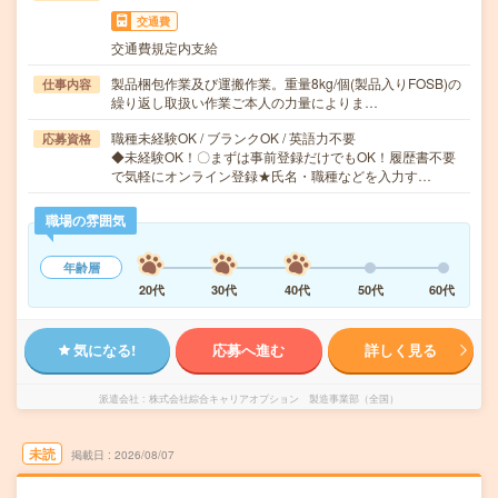
交通費
交通費規定内支給
製品梱包作業及び運搬作業。重量8kg/個(製品入りFOSB)の
仕事内容
繰り返し取扱い作業ご本人の力量によりま…
職種未経験OK / ブランクOK / 英語力不要
応募資格
◆未経験OK！〇まずは事前登録だけでもOK！履歴書不要
で気軽にオンライン登録★氏名・職種などを入力す…
職場の雰囲気
年齢層
20代
30代
40代
50代
60代
気になる!
応募へ進む
詳しく見る
派遣会社
株式会社綜合キャリアオプション 製造事業部（全国）
未読
掲載日
2026/08/07