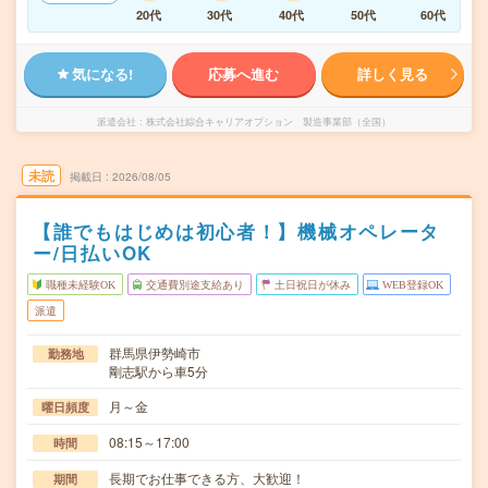
20代
30代
40代
50代
60代
気になる!
応募へ進む
詳しく見る
派遣会社
株式会社綜合キャリアオプション 製造事業部（全国）
未読
掲載日
2026/08/05
【誰でもはじめは初心者！】機械オペレータ
ー/日払いOK
職種未経験OK
交通費別途支給あり
土日祝日が休み
WEB登録OK
派遣
群馬県伊勢崎市
勤務地
剛志駅から車5分
月～金
曜日頻度
08:15～17:00
時間
長期でお仕事できる方、大歓迎！
期間