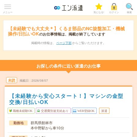
メニュー
気になる!
ログイン
検索
【未経験でも大丈夫＊】くるま部品のNC旋盤加工・機械
操作/日払いOK
のお仕事情報は、掲載が終了しています
掲載時の情報は、
ページ下部
からご覧いただけます。
お探しの条件に近い派遣のお仕事
未読
掲載日
2026/08/07
【未経験から安心スタート！】マシンの金型
交換/日払いOK
職種未経験OK
交通費別途支給あり
WEB登録OK
派遣
群馬県館林市
勤務地
本中野駅から車10分