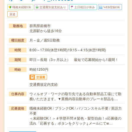
職種未経験OK
交通費別途支給あり
土日祝日が休み
WEB登録OK
派遣
群馬県前橋市
勤務地
北原駅から徒歩16分
月～金／週5日勤務
曜日頻度
8:00～17:00(休憩1時間)19:15～4:15(休憩1時間)
時間
即日～長期（3ヶ月以上） 最短で応募開始から1週間！
期間
時給1250円
時給
交通費
交通費規定内支給
ウィルオブ・ワークの取引先である自動車部品工場にて勤
仕事内容
務いただきます。▼業務内容自動車のブレーキ部品を…
職種未経験OK / ブランクOK / パソコンスキル不要 / 英語力
応募資格
不要
＜未経験OK！＞＃学歴不問＃髪色・髪型自由！○応募後の
流れ「応募する」ボタンをクリック↓メールにてw…