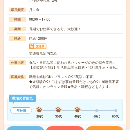
川俣駅から車12分
月～金
曜日頻度
08:00～17:00
時間
長期でお仕事できる方、大歓迎！
期間
時給1200円
時給
交通費
交通費規定内支給
食品・日用品等に使われるパッケージの色の調合業務。
仕事内容
【取扱製品情報】生活用品等≪待遇・福利厚生≫・日払…
職種未経験OK / ブランクOK / 英語力不要
応募資格
◆未経験OK！〇まずは事前登録だけでもOK！履歴書不要
で気軽にオンライン登録★氏名・職種などを入力す…
職場の雰囲気
年齢層
20代
30代
40代
50代
60代