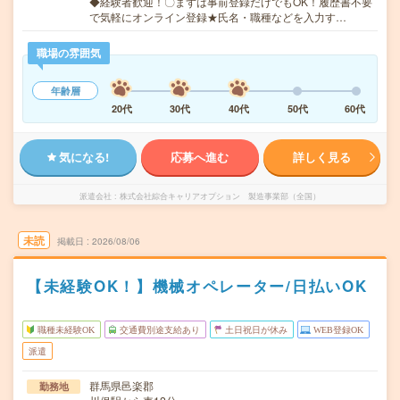
◆経験者歓迎！〇まずは事前登録だけでもOK！履歴書不要
で気軽にオンライン登録★氏名・職種などを入力す…
職場の雰囲気
年齢層
20代
30代
40代
50代
60代
気になる!
応募へ進む
詳しく見る
派遣会社
株式会社綜合キャリアオプション 製造事業部（全国）
未読
掲載日
2026/08/06
【未経験OK！】機械オペレーター/日払いOK
職種未経験OK
交通費別途支給あり
土日祝日が休み
WEB登録OK
派遣
群馬県邑楽郡
勤務地