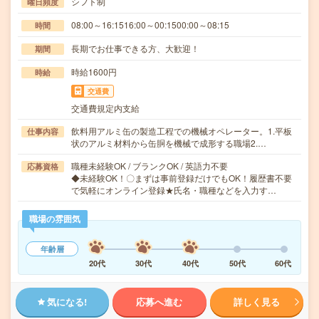
シフト制
曜日頻度
08:00～16:1516:00～00:1500:00～08:15
時間
長期でお仕事できる方、大歓迎！
期間
時給1600円
時給
交通費
交通費規定内支給
飲料用アルミ缶の製造工程での機械オペレーター。1.平板
仕事内容
状のアルミ材料から缶胴を機械で成形する職場2.…
職種未経験OK / ブランクOK / 英語力不要
応募資格
◆未経験OK！〇まずは事前登録だけでもOK！履歴書不要
で気軽にオンライン登録★氏名・職種などを入力す…
職場の雰囲気
年齢層
20代
30代
40代
50代
60代
気になる!
応募へ進む
詳しく見る