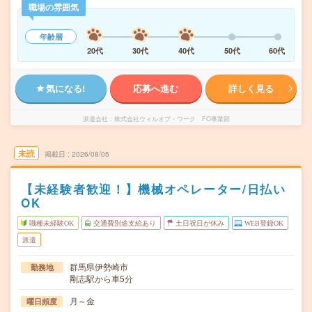
職場の雰囲気
年齢層
20代
30代
40代
50代
60代
気になる!
応募へ進む
詳しく見る
派遣会社
株式会社ウィルオブ・ワーク FO事業部
未読
掲載日
2026/08/05
【未経験者歓迎！】機械オペレーター/日払い
OK
職種未経験OK
交通費別途支給あり
土日祝日が休み
WEB登録OK
派遣
群馬県伊勢崎市
勤務地
剛志駅から車5分
月～金
曜日頻度