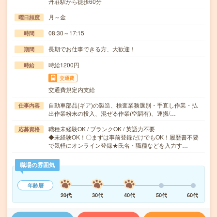
丹荘駅から徒歩60分
月～金
曜日頻度
08:30～17:15
時間
長期でお仕事できる方、大歓迎！
期間
時給1200円
時給
交通費
交通費規定内支給
自動車部品(ギア)の製造、検査業務選別・手直し作業・払
仕事内容
出作業粉末の投入、混ぜる作業(空調有)、運搬/…
職種未経験OK / ブランクOK / 英語力不要
応募資格
◆未経験OK！〇まずは事前登録だけでもOK！履歴書不要
で気軽にオンライン登録★氏名・職種などを入力す…
職場の雰囲気
年齢層
20代
30代
40代
50代
60代