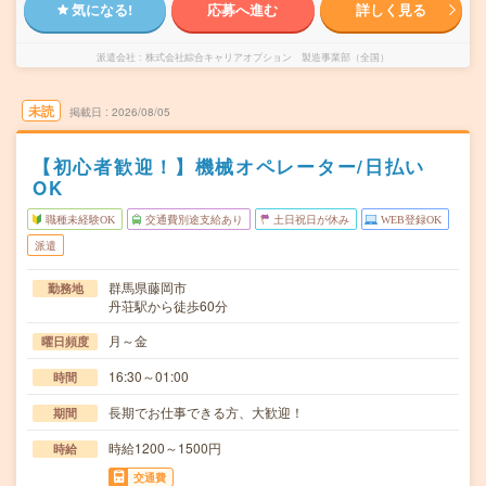
気になる!
応募へ進む
詳しく見る
派遣会社
株式会社綜合キャリアオプション 製造事業部（全国）
未読
掲載日
2026/08/05
【初心者歓迎！】機械オペレーター/日払い
OK
職種未経験OK
交通費別途支給あり
土日祝日が休み
WEB登録OK
派遣
群馬県藤岡市
勤務地
丹荘駅から徒歩60分
月～金
曜日頻度
16:30～01:00
時間
長期でお仕事できる方、大歓迎！
期間
時給1200～1500円
時給
交通費