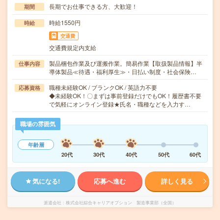
長期でお仕事できる方、大歓迎！
期間
時給1550円
時給
交通費
交通費規定内支給
製品梱包作業及び運搬作業。簡易作業【取扱製品情報】半
仕事内容
導体製品≪待遇・福利厚生≫・日払い制度・社会保険…
職種未経験OK / ブランクOK / 英語力不要
応募資格
◆未経験OK！〇まずは事前登録だけでもOK！履歴書不要
で気軽にオンライン登録★氏名・職種などを入力す…
職場の雰囲気
年齢層
20代
30代
40代
50代
60代
気になる!
応募へ進む
詳しく見る
派遣会社
株式会社綜合キャリアオプション 製造事業部（全国）