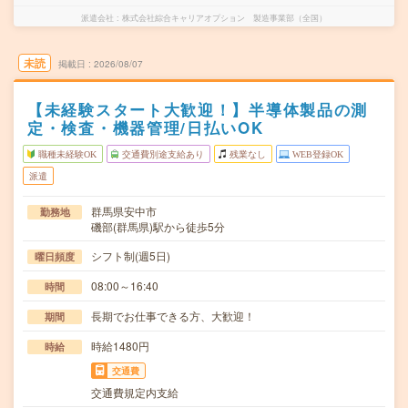
派遣会社
株式会社綜合キャリアオプション 製造事業部（全国）
未読
掲載日
2026/08/07
【未経験スタート大歓迎！】半導体製品の測
定・検査・機器管理/日払いOK
職種未経験OK
交通費別途支給あり
残業なし
WEB登録OK
派遣
群馬県安中市
勤務地
磯部(群馬県)駅から徒歩5分
シフト制(週5日)
曜日頻度
08:00～16:40
時間
長期でお仕事できる方、大歓迎！
期間
時給1480円
時給
交通費
交通費規定内支給