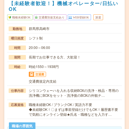
【未経験者歓迎！】機械オペレーター/日払い
OK
職種未経験OK
交通費別途支給あり
WEB登録OK
派遣
群馬県高崎市
勤務地
シフト制
曜日頻度
20:00～06:00
時間
長期でお仕事できる方、大歓迎！
期間
時給1550～1938円
時給
交通費
交通費規定内支給
シリコンウェーハを入れる収納BOXの洗浄・検品・専用の
仕事内容
洗浄機にBOXをセット・洗浄後のBOXの外観チ…
職種未経験OK / ブランクOK / 英語力不要
応募資格
◆未経験OK！〇まずは事前登録だけでもOK！履歴書不要
で気軽にオンライン登録★氏名・職種などを入力す…
職場の雰囲気