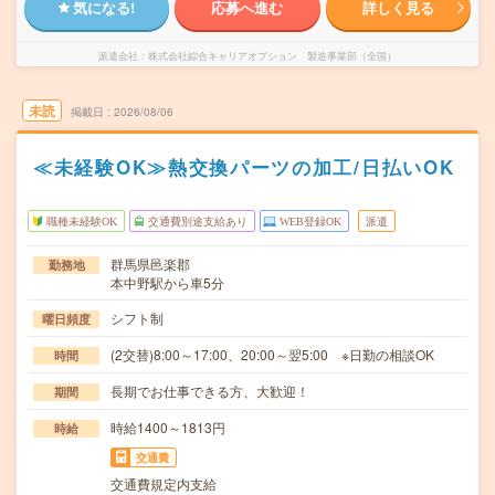
気になる!
応募へ進む
詳しく見る
派遣会社
株式会社綜合キャリアオプション 製造事業部（全国）
未読
掲載日
2026/08/06
≪未経験OK≫熱交換パーツの加工/日払いOK
職種未経験OK
交通費別途支給あり
WEB登録OK
派遣
群馬県邑楽郡
勤務地
本中野駅から車5分
シフト制
曜日頻度
(2交替)8:00～17:00、20:00～翌5:00 ※日勤の相談OK
時間
長期でお仕事できる方、大歓迎！
期間
時給1400～1813円
時給
交通費
交通費規定内支給