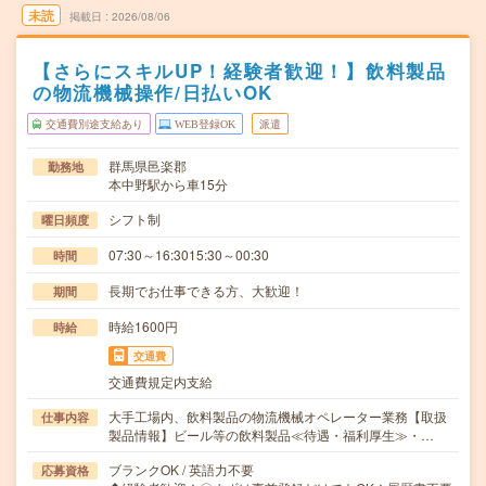
未読
掲載日
2026/08/06
【さらにスキルUP！経験者歓迎！】飲料製品
の物流機械操作/日払いOK
交通費別途支給あり
WEB登録OK
派遣
群馬県邑楽郡
勤務地
本中野駅から車15分
シフト制
曜日頻度
07:30～16:3015:30～00:30
時間
長期でお仕事できる方、大歓迎！
期間
時給1600円
時給
交通費
交通費規定内支給
大手工場内、飲料製品の物流機械オペレーター業務【取扱
仕事内容
製品情報】ビール等の飲料製品≪待遇・福利厚生≫・…
ブランクOK / 英語力不要
応募資格