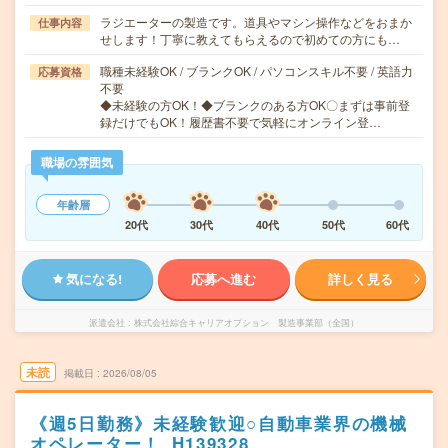
ラジエーターの製造です。道具やマシン操作などをおまか
仕事内容
せします！丁寧に教えてもらえるので初めての方にも…
職種未経験OK / ブランクOK / パソコンスキル不要 / 英語力
応募資格
不要
◆未経験の方OK！◆ブランクのある方OK〇まずは事前登
録だけでもOK！履歴書不要で気軽にオンライン登…
職場の雰囲気
年齢層
20代
30代
40代
50代
60代
気になる!
応募へ進む
詳しく見る
派遣会社
株式会社綜合キャリアオプション 製造事業部（全国）
未読
掲載日
2026/08/05
《週5日勤務》未経験歓迎○自動車業界の機械
オペレーター！_H139328