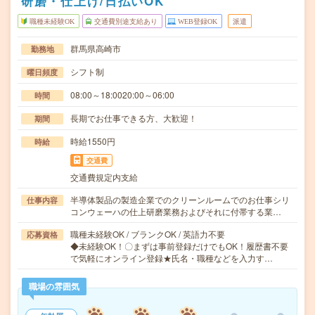
研磨・仕上げ/日払いOK
職種未経験OK
交通費別途支給あり
WEB登録OK
派遣
群馬県高崎市
勤務地
シフト制
曜日頻度
08:00～18:0020:00～06:00
時間
長期でお仕事できる方、大歓迎！
期間
時給1550円
時給
交通費
交通費規定内支給
半導体製品の製造企業でのクリーンルームでのお仕事シリ
仕事内容
コンウェーハの仕上研磨業務およびそれに付帯する業…
職種未経験OK / ブランクOK / 英語力不要
応募資格
◆未経験OK！〇まずは事前登録だけでもOK！履歴書不要
で気軽にオンライン登録★氏名・職種などを入力す…
職場の雰囲気