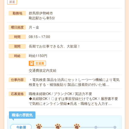
派遣
群馬県伊勢崎市
勤務地
剛志駅から車5分
月～金
曜日頻度
08:15～17:00
時間
長期でお仕事できる方、大歓迎！
期間
時給1150円
時給
交通費
交通費規定内支給
・電気検査:製品を治具にセットし一つ一つ機械により電気
仕事内容
検査をする・補強板貼り:製品に接着剤の付いた補…
職種未経験OK / ブランクOK / 英語力不要
応募資格
◆未経験OK！〇まずは事前登録だけでもOK！履歴書不要
で気軽にオンライン登録★氏名・職種などを入力す…
職場の雰囲気
年齢層