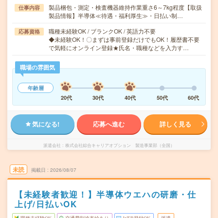
製品梱包・測定・検査機器維持作業重さ6～7kg程度【取扱
仕事内容
製品情報】半導体≪待遇・福利厚生≫・日払い制…
職種未経験OK / ブランクOK / 英語力不要
応募資格
◆未経験OK！〇まずは事前登録だけでもOK！履歴書不要
で気軽にオンライン登録★氏名・職種などを入力す…
職場の雰囲気
年齢層
20代
30代
40代
50代
60代
気になる!
応募へ進む
詳しく見る
派遣会社
株式会社綜合キャリアオプション 製造事業部（全国）
未読
掲載日
2026/08/07
【未経験者歓迎！】半導体ウエハの研磨・仕
上げ/日払いOK