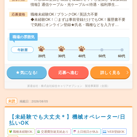
情報】通信ケーブル・光ケーブル≪待遇・福利厚生…
職種未経験OK / ブランクOK / 英語力不要
応募資格
◆未経験OK！〇まずは事前登録だけでもOK！履歴書不要
で気軽にオンライン登録★氏名・職種などを入力す…
職場の雰囲気
年齢層
20代
30代
40代
50代
60代
気になる!
応募へ進む
詳しく見る
派遣会社
株式会社綜合キャリアオプション 製造事業部（全国）
未読
掲載日
2026/08/05
【未経験でも大丈夫＊】機械オペレーター/日
払いOK
職種未経験OK
交通費別途支給あり
土日祝日が休み
WEB登録OK