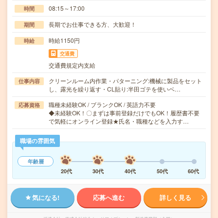
08:15～17:00
時間
長期でお仕事できる方、大歓迎！
期間
時給1150円
時給
交通費
交通費規定内支給
クリーンルーム内作業・パターニング:機械に製品をセット
仕事内容
し、露光を繰り返す・CL貼り:半田ゴテを使いベ…
職種未経験OK / ブランクOK / 英語力不要
応募資格
◆未経験OK！〇まずは事前登録だけでもOK！履歴書不要
で気軽にオンライン登録★氏名・職種などを入力す…
職場の雰囲気
年齢層
20代
30代
40代
50代
60代
気になる!
応募へ進む
詳しく見る