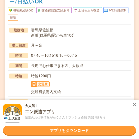
ー/日払いOK
職種未経験OK
交通費別途支給あり
土日祝日が休み
WEB登録OK
派遣
群馬県佐波郡
勤務地
新町(群馬県)駅から車10分
月～金
曜日頻度
07:45～16:1516:15～00:45
時間
長期でお仕事できる方、大歓迎！
期間
時給1200円
時給
交通費
交通費規定内支給
加工作業業務(部品着脱、バリ取り、エアーブロー等の補助
仕事内容
大人気！
作業)【取扱製品情報】電動ドライバー≪待遇・福…
エン派遣アプリ
職種未経験OK / ブランクOK / 英語力不要
応募資格
派遣のお仕事情報がたくさん！プッシュ通知で受け取ろう！
◆未経験OK！〇まずは事前登録だけでもOK！履歴書不要
で気軽にオンライン登録★氏名・職種などを入力す…
アプリをダウンロード