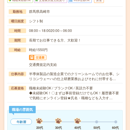
職種未経験OK
交通費別途支給あり
WEB登録OK
派遣
群馬県高崎市
勤務地
シフト制
曜日頻度
08:00～18:0020:00～06:00
時間
長期でお仕事できる方、大歓迎！
期間
時給1550円
時給
交通費
交通費規定内支給
半導体製品の製造企業でのクリーンルームでのお仕事。シ
仕事内容
リコンウェーハの仕上研磨業務およびそれに付帯する…
職種未経験OK / ブランクOK / 英語力不要
応募資格
◆未経験OK！〇まずは事前登録だけでもOK！履歴書不要
で気軽にオンライン登録★氏名・職種などを入力す…
職場の雰囲気
年齢層
20代
30代
40代
50代
60代