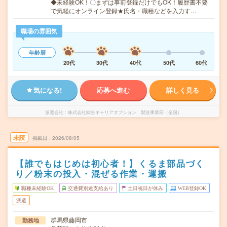
◆未経験OK！〇まずは事前登録だけでもOK！履歴書不要
で気軽にオンライン登録★氏名・職種などを入力す…
職場の雰囲気
年齢層
20代
30代
40代
50代
60代
気になる!
応募へ進む
詳しく見る
派遣会社
株式会社綜合キャリアオプション 製造事業部（全国）
未読
掲載日
2026/08/05
【誰でもはじめは初心者！】くるま部品づく
り／粉末の投入・混ぜる作業・運搬
職種未経験OK
交通費別途支給あり
土日祝日が休み
WEB登録OK
派遣
群馬県藤岡市
勤務地