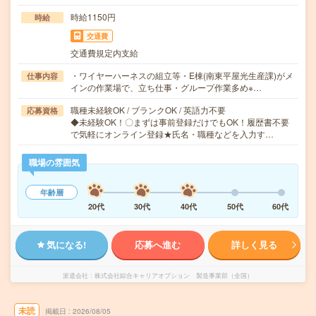
時給1150円
時給
交通費
交通費規定内支給
・ワイヤーハーネスの組立等・E棟(南東平屋光生産課)がメ
仕事内容
インの作業場で、立ち仕事・グループ作業多め※…
職種未経験OK / ブランクOK / 英語力不要
応募資格
◆未経験OK！〇まずは事前登録だけでもOK！履歴書不要
で気軽にオンライン登録★氏名・職種などを入力す…
職場の雰囲気
年齢層
20代
30代
40代
50代
60代
気になる!
応募へ進む
詳しく見る
派遣会社
株式会社綜合キャリアオプション 製造事業部（全国）
未読
掲載日
2026/08/05