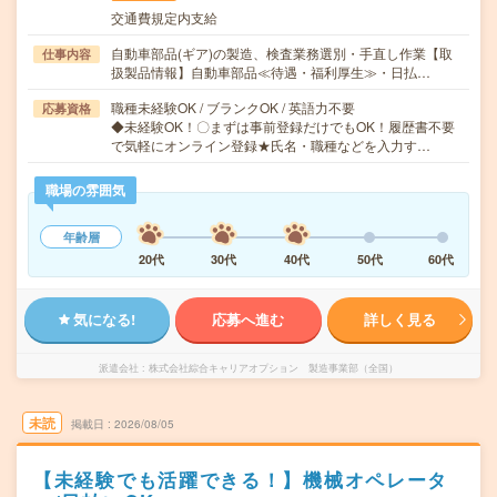
交通費規定内支給
自動車部品(ギア)の製造、検査業務選別・手直し作業【取
仕事内容
扱製品情報】自動車部品≪待遇・福利厚生≫・日払…
職種未経験OK / ブランクOK / 英語力不要
応募資格
◆未経験OK！〇まずは事前登録だけでもOK！履歴書不要
で気軽にオンライン登録★氏名・職種などを入力す…
職場の雰囲気
年齢層
20代
30代
40代
50代
60代
気になる!
応募へ進む
詳しく見る
派遣会社
株式会社綜合キャリアオプション 製造事業部（全国）
未読
掲載日
2026/08/05
【未経験でも活躍できる！】機械オペレータ