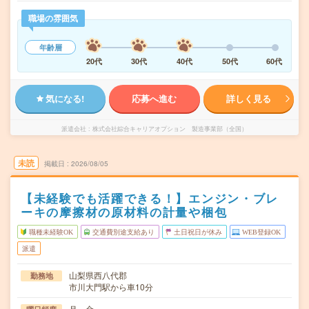
職場の雰囲気
年齢層
20代
30代
40代
50代
60代
気になる!
応募へ進む
詳しく見る
派遣会社
株式会社綜合キャリアオプション 製造事業部（全国）
未読
掲載日
2026/08/05
【未経験でも活躍できる！】エンジン・ブレ
ーキの摩擦材の原材料の計量や梱包
職種未経験OK
交通費別途支給あり
土日祝日が休み
WEB登録OK
派遣
山梨県西八代郡
勤務地
市川大門駅から車10分
月～金