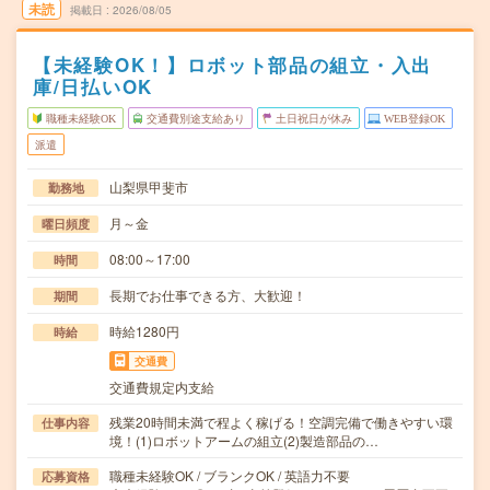
未読
掲載日
2026/08/05
【未経験OK！】ロボット部品の組立・入出
庫/日払いOK
職種未経験OK
交通費別途支給あり
土日祝日が休み
WEB登録OK
派遣
山梨県甲斐市
勤務地
月～金
曜日頻度
08:00～17:00
時間
長期でお仕事できる方、大歓迎！
期間
時給1280円
時給
交通費
交通費規定内支給
残業20時間未満で程よく稼げる！空調完備で働きやすい環
仕事内容
境！(1)ロボットアームの組立(2)製造部品の…
職種未経験OK / ブランクOK / 英語力不要
応募資格