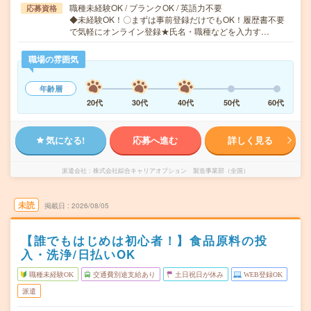
職種未経験OK / ブランクOK / 英語力不要
応募資格
◆未経験OK！〇まずは事前登録だけでもOK！履歴書不要
で気軽にオンライン登録★氏名・職種などを入力す…
職場の雰囲気
年齢層
20代
30代
40代
50代
60代
気になる!
応募へ進む
詳しく見る
派遣会社
株式会社綜合キャリアオプション 製造事業部（全国）
未読
掲載日
2026/08/05
【誰でもはじめは初心者！】食品原料の投
入・洗浄/日払いOK
職種未経験OK
交通費別途支給あり
土日祝日が休み
WEB登録OK
派遣