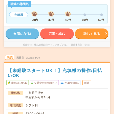
職場の雰囲気
年齢層
20代
30代
40代
50代
60代
気になる!
応募へ進む
詳しく見る
派遣会社
株式会社綜合キャリアオプション 製造事業部（全国）
未読
掲載日
2026/08/05
【未経験スタートOK！】充填機の操作/日払
いOK
職種未経験OK
交通費別途支給あり
WEB登録OK
派遣
山梨県甲府市
勤務地
甲府駅から車15分
シフト制
曜日頻度
23:00～06:45
時間