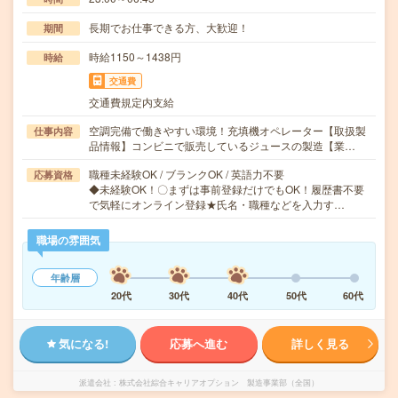
長期でお仕事できる方、大歓迎！
期間
時給1150～1438円
時給
交通費
交通費規定内支給
空調完備で働きやすい環境！充填機オペレーター【取扱製
仕事内容
品情報】コンビニで販売しているジュースの製造【業…
職種未経験OK / ブランクOK / 英語力不要
応募資格
◆未経験OK！〇まずは事前登録だけでもOK！履歴書不要
で気軽にオンライン登録★氏名・職種などを入力す…
職場の雰囲気
年齢層
20代
30代
40代
50代
60代
気になる!
応募へ進む
詳しく見る
派遣会社
株式会社綜合キャリアオプション 製造事業部（全国）