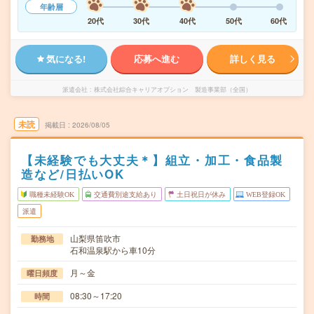
年齢層
20代
30代
40代
50代
60代
気になる!
応募へ進む
詳しく見る
派遣会社
株式会社綜合キャリアオプション 製造事業部（全国）
未読
掲載日
2026/08/05
【未経験でも大丈夫＊】組立・加工・食品製
造など/日払いOK
職種未経験OK
交通費別途支給あり
土日祝日が休み
WEB登録OK
派遣
山梨県笛吹市
勤務地
石和温泉駅から車10分
月～金
曜日頻度
08:30～17:20
時間