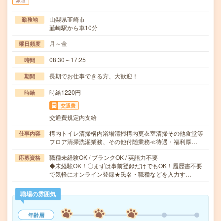
派遣
山梨県韮崎市
勤務地
韮崎駅から車10分
月～金
曜日頻度
08:30～17:25
時間
長期でお仕事できる方、大歓迎！
期間
時給1220円
時給
交通費
交通費規定内支給
構内トイレ清掃構内浴場清掃構内更衣室清掃その他食堂等
仕事内容
フロア清掃洗濯業務、その他付随業務≪待遇・福利厚…
職種未経験OK / ブランクOK / 英語力不要
応募資格
◆未経験OK！〇まずは事前登録だけでもOK！履歴書不要
で気軽にオンライン登録★氏名・職種などを入力す…
職場の雰囲気
年齢層