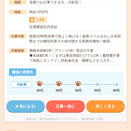
長期でお仕事できる方、大歓迎！
期間
時給1250円
時給
交通費
交通費規定内支給
残業20時間未満で程よく稼げる！顧客ラベルを出し出荷状
仕事内容
態までの梱包作業その他付随する業務外梱包一般環…
職種未経験OK / ブランクOK / 英語力不要
応募資格
◆未経験OK！〇まずは事前登録だけでもOK！履歴書不要
で気軽にオンライン登録★氏名・職種などを入力す…
職場の雰囲気
年齢層
20代
30代
40代
50代
60代
気になる!
応募へ進む
詳しく見る
派遣会社
株式会社綜合キャリアオプション 製造事業部（全国）