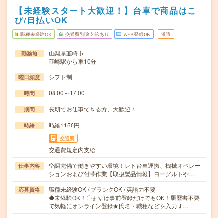
【未経験スタート大歓迎！】台車で商品はこ
び/日払いOK
職種未経験OK
交通費別途支給あり
WEB登録OK
派遣
山梨県韮崎市
勤務地
韮崎駅から車10分
シフト制
曜日頻度
08:00～17:00
時間
長期でお仕事できる方、大歓迎！
期間
時給1150円
時給
交通費
交通費規定内支給
空調完備で働きやすい環境！レト台車運搬、機械オペレー
仕事内容
ションおよび付帯作業【取扱製品情報】ヨーグルトや…
職種未経験OK / ブランクOK / 英語力不要
応募資格
◆未経験OK！〇まずは事前登録だけでもOK！履歴書不要
で気軽にオンライン登録★氏名・職種などを入力す…