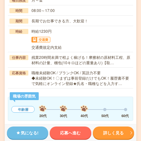
曜日頻度
08:00～17:00
時間
長期でお仕事できる方、大歓迎！
期間
時給1230円
時給
交通費
交通費規定内支給
残業20時間未満で程よく稼げる！摩擦材の原材料工程、原
仕事内容
材料の計量、梱包(10キロほどの重量あり)【取…
職種未経験OK / ブランクOK / 英語力不要
応募資格
◆未経験OK！〇まずは事前登録だけでもOK！履歴書不要
で気軽にオンライン登録★氏名・職種などを入力す…
職場の雰囲気
年齢層
20代
30代
40代
50代
60代
気になる!
応募へ進む
詳しく見る