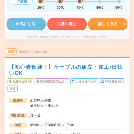
年齢層
20代
30代
40代
50代
60代
気になる!
応募へ進む
詳しく見る
派遣会社
株式会社綜合キャリアオプション 製造事業部（全国）
未読
掲載日
2026/08/05
【初心者歓迎！】ケーブルの組立・加工/日払
いOK
職種未経験OK
交通費別途支給あり
土日祝日が休み
WEB登録OK
派遣
山梨県韮崎市
勤務地
竜王駅から車20分
月～金
曜日頻度
09:00～17:3008:30～17:30
時間