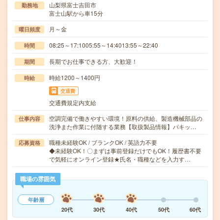
山梨県富士吉田市
勤務地
富士山駅から車15分
月～金
曜日頻度
08:25～17:1005:55～14:4013:55～22:40
時間
長期でお仕事できる方、大歓迎！
期間
時給1200～1400円
時給
交通費
交通費規定内支給
空調完備で働きやすい環境！原料の供給、製造機械部品の
仕事内容
洗浄また作業に付随する業務【取扱製品情報】パキッ…
職種未経験OK / ブランクOK / 英語力不要
応募資格
◆未経験OK！〇まずは事前登録だけでもOK！履歴書不要
で気軽にオンライン登録★氏名・職種などを入力す…
職場の雰囲気
年齢層
20代
30代
40代
50代
60代