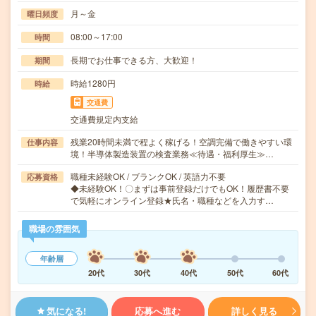
月～金
曜日頻度
08:00～17:00
時間
長期でお仕事できる方、大歓迎！
期間
時給1280円
時給
交通費
交通費規定内支給
残業20時間未満で程よく稼げる！空調完備で働きやすい環
仕事内容
境！半導体製造装置の検査業務≪待遇・福利厚生≫…
職種未経験OK / ブランクOK / 英語力不要
応募資格
◆未経験OK！〇まずは事前登録だけでもOK！履歴書不要
で気軽にオンライン登録★氏名・職種などを入力す…
職場の雰囲気
年齢層
20代
30代
40代
50代
60代
気になる!
応募へ進む
詳しく見る