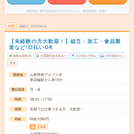
派遣会社
株式会社綜合キャリアオプション 製造事業部（全国）
未読
掲載日
2026/08/05
【未経験の方大歓迎！】組立・加工・食品製
造など/日払いOK
職種未経験OK
交通費別途支給あり
土日祝日が休み
WEB登録OK
派遣
山梨県南アルプス市
勤務地
東花輪駅から車15分
月～金
曜日頻度
08:20～17:30
時間
長期でお仕事できる方、大歓迎！
期間
時給1280円
時給
交通費
交通費規定内支給