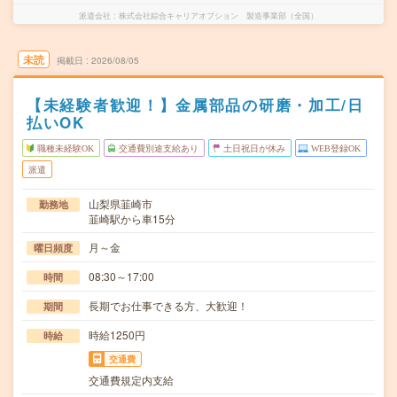
派遣会社
株式会社綜合キャリアオプション 製造事業部（全国）
未読
掲載日
2026/08/05
【未経験者歓迎！】金属部品の研磨・加工/日
払いOK
職種未経験OK
交通費別途支給あり
土日祝日が休み
WEB登録OK
派遣
山梨県韮崎市
勤務地
韮崎駅から車15分
月～金
曜日頻度
08:30～17:00
時間
長期でお仕事できる方、大歓迎！
期間
時給1250円
時給
交通費
交通費規定内支給