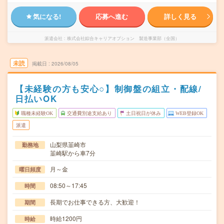
気になる!
応募へ進む
詳しく見る
派遣会社
株式会社綜合キャリアオプション 製造事業部（全国）
未読
掲載日
2026/08/05
【未経験の方も安心○】制御盤の組立・配線/
日払いOK
職種未経験OK
交通費別途支給あり
土日祝日が休み
WEB登録OK
派遣
山梨県韮崎市
勤務地
韮崎駅から車7分
月～金
曜日頻度
08:50～17:45
時間
長期でお仕事できる方、大歓迎！
期間
時給1200円
時給