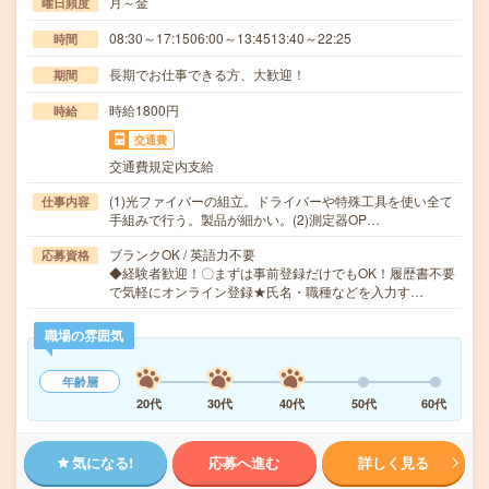
月～金
曜日頻度
08:30～17:1506:00～13:4513:40～22:25
時間
長期でお仕事できる方、大歓迎！
期間
時給1800円
時給
交通費
交通費規定内支給
(1)光ファイバーの組立。ドライバーや特殊工具を使い全て
仕事内容
手組みで行う。製品が細かい。(2)測定器OP…
ブランクOK / 英語力不要
応募資格
◆経験者歓迎！〇まずは事前登録だけでもOK！履歴書不要
で気軽にオンライン登録★氏名・職種などを入力す…
職場の雰囲気
年齢層
20代
30代
40代
50代
60代
気になる!
応募へ進む
詳しく見る