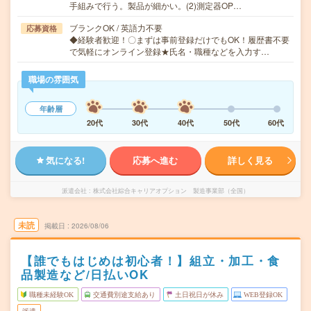
手組みで行う。製品が細かい。(2)測定器OP…
ブランクOK / 英語力不要
応募資格
◆経験者歓迎！〇まずは事前登録だけでもOK！履歴書不要
で気軽にオンライン登録★氏名・職種などを入力す…
職場の雰囲気
年齢層
20代
30代
40代
50代
60代
気になる!
応募へ進む
詳しく見る
派遣会社
株式会社綜合キャリアオプション 製造事業部（全国）
未読
掲載日
2026/08/06
【誰でもはじめは初心者！】組立・加工・食
品製造など/日払いOK
職種未経験OK
交通費別途支給あり
土日祝日が休み
WEB登録OK