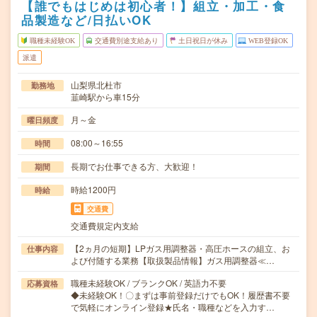
【誰でもはじめは初心者！】組立・加工・食
品製造など/日払いOK
職種未経験OK
交通費別途支給あり
土日祝日が休み
WEB登録OK
派遣
山梨県北杜市
勤務地
韮崎駅から車15分
月～金
曜日頻度
08:00～16:55
時間
長期でお仕事できる方、大歓迎！
期間
時給1200円
時給
交通費
交通費規定内支給
【2ヵ月の短期】LPガス用調整器・高圧ホースの組立、お
仕事内容
よび付随する業務【取扱製品情報】ガス用調整器≪…
職種未経験OK / ブランクOK / 英語力不要
応募資格
◆未経験OK！〇まずは事前登録だけでもOK！履歴書不要
で気軽にオンライン登録★氏名・職種などを入力す…