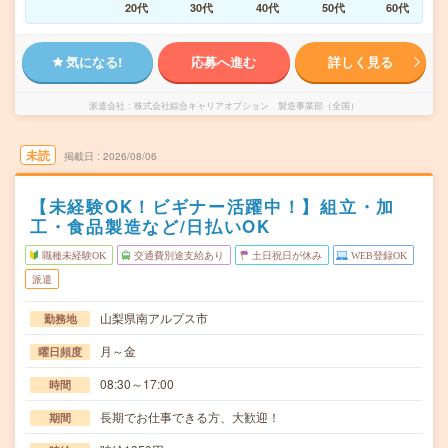
20代
30代
40代
50代
60代
気になる!
応募へ進む
詳しく見る
派遣会社
株式会社綜合キャリアオプション 製造事業部（全国）
未読
掲載日
2026/08/06
【未経験OK！ビギナー活躍中！】組立・加
工・食品製造など/日払いOK
職種未経験OK
交通費別途支給あり
土日祝日が休み
WEB登録OK
派遣
山梨県南アルプス市
勤務地
月～金
曜日頻度
08:30～17:00
時間
長期でお仕事できる方、大歓迎！
期間