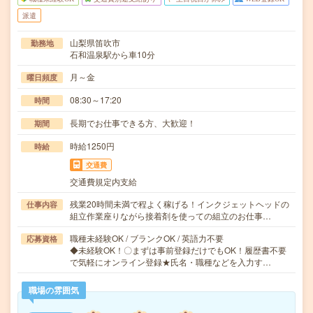
派遣
山梨県笛吹市
勤務地
石和温泉駅から車10分
月～金
曜日頻度
08:30～17:20
時間
長期でお仕事できる方、大歓迎！
期間
時給1250円
時給
交通費
交通費規定内支給
残業20時間未満で程よく稼げる！インクジェットヘッドの
仕事内容
組立作業座りながら接着剤を使っての組立のお仕事…
職種未経験OK / ブランクOK / 英語力不要
応募資格
◆未経験OK！〇まずは事前登録だけでもOK！履歴書不要
で気軽にオンライン登録★氏名・職種などを入力す…
職場の雰囲気