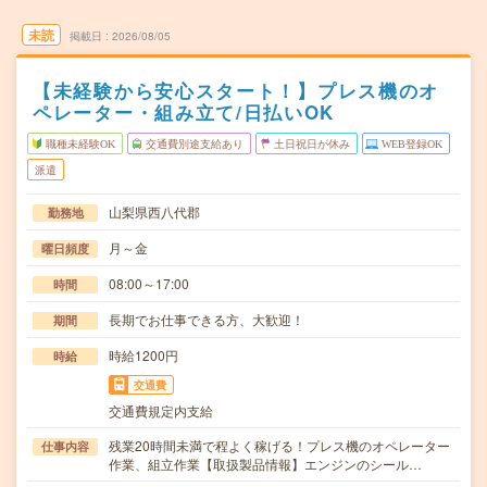
未読
掲載日
2026/08/05
【未経験から安心スタート！】プレス機のオ
ペレーター・組み立て/日払いOK
職種未経験OK
交通費別途支給あり
土日祝日が休み
WEB登録OK
派遣
山梨県西八代郡
勤務地
月～金
曜日頻度
08:00～17:00
時間
長期でお仕事できる方、大歓迎！
期間
時給1200円
時給
交通費
交通費規定内支給
残業20時間未満で程よく稼げる！プレス機のオペレーター
仕事内容
作業、組立作業【取扱製品情報】エンジンのシール…