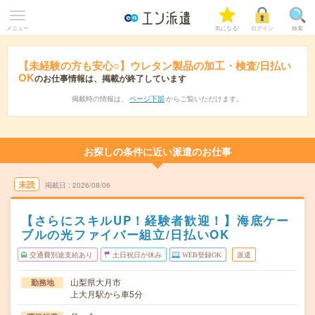
メニュー
気になる!
ログイン
検索
【未経験の方も安心○】ウレタン製品の加工・検査/日払い
OK
のお仕事情報は、掲載が終了しています
掲載時の情報は、
ページ下部
からご覧いただけます。
お探しの条件に近い派遣のお仕事
未読
掲載日
2026/08/06
【さらにスキルUP！経験者歓迎！】海底ケー
ブルの光ファイバー組立/日払いOK
交通費別途支給あり
土日祝日が休み
WEB登録OK
派遣
山梨県大月市
勤務地
上大月駅から車5分