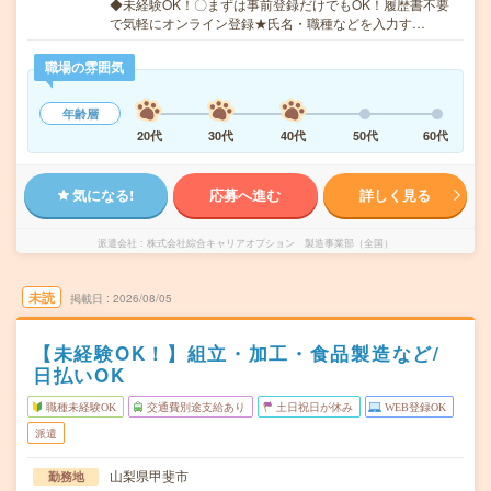
◆未経験OK！〇まずは事前登録だけでもOK！履歴書不要
で気軽にオンライン登録★氏名・職種などを入力す…
職場の雰囲気
年齢層
20代
30代
40代
50代
60代
気になる!
応募へ進む
詳しく見る
派遣会社
株式会社綜合キャリアオプション 製造事業部（全国）
未読
掲載日
2026/08/05
【未経験OK！】組立・加工・食品製造など/
日払いOK
職種未経験OK
交通費別途支給あり
土日祝日が休み
WEB登録OK
派遣
山梨県甲斐市
勤務地