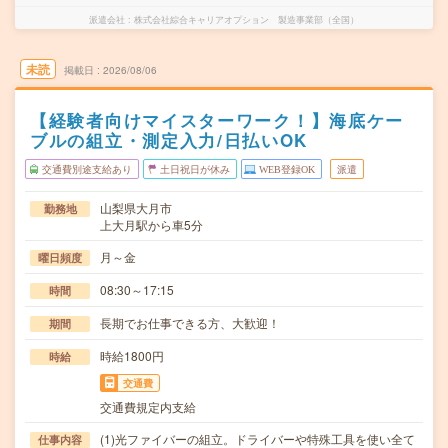
派遣会社
株式会社綜合キャリアオプション 製造事業部（全国）
未読
掲載日
2026/08/06
【経験者向けマイスターワーク！】海底ケー
ブルの組立・測定入力/日払いOK
交通費別途支給あり
土日祝日が休み
WEB登録OK
派遣
山梨県大月市
勤務地
上大月駅から車5分
月～金
曜日頻度
08:30～17:15
時間
長期でお仕事できる方、大歓迎！
期間
時給1800円
時給
交通費
交通費規定内支給
(1)光ファイバーの組立。ドライバーや特殊工具を使い全て
仕事内容