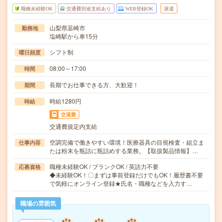
職種未経験OK
交通費別途支給あり
WEB登録OK
派遣
山梨県韮崎市
勤務地
塩崎駅から車15分
シフト制
曜日頻度
08:00～17:00
時間
長期でお仕事できる方、大歓迎！
期間
時給1280円
時給
交通費
交通費規定内支給
空調完備で働きやすい環境！医療器具の目視検査・組立ま
仕事内容
たは粉末を瓶詰に瓶詰めする業務。【取扱製品情報】…
職種未経験OK / ブランクOK / 英語力不要
応募資格
◆未経験OK！〇まずは事前登録だけでもOK！履歴書不要
で気軽にオンライン登録★氏名・職種などを入力す…
職場の雰囲気