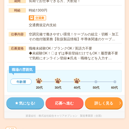
長期でお仕事できる方、大歓迎！
期間
時給1300円
時給
交通費
交通費規定内支給
空調完備で働きやすい環境！ケーブルの組立・切断・加工
仕事内容
その他付随業務【取扱製品情報】半導体関連のケーブ…
職種未経験OK / ブランクOK / 英語力不要
応募資格
◆未経験OK！〇まずは事前登録だけでもOK！履歴書不要
で気軽にオンライン登録★氏名・職種などを入力す…
職場の雰囲気
年齢層
20代
30代
40代
50代
60代
気になる!
応募へ進む
詳しく見る
派遣会社
株式会社綜合キャリアオプション 製造事業部（全国）