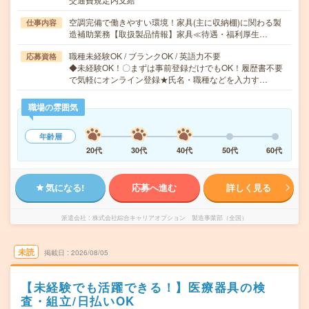
空調完備で働きやすい環境！家具(主に収納棚)に関わる製
仕事内容
造補助業務【取扱製品情報】家具≪待遇・福利厚生…
職種未経験OK / ブランクOK / 英語力不要
応募資格
◆未経験OK！〇まずは事前登録だけでもOK！履歴書不要
で気軽にオンライン登録★氏名・職種などを入力す…
職場の雰囲気
年齢層
20代
30代
40代
50代
60代
気になる!
応募へ進む
詳しく見る
派遣会社
株式会社綜合キャリアオプション 製造事業部（全国）
未読
掲載日
2026/08/05
【未経験でも活躍できる！】医療器具の検
査・組立/日払いOK