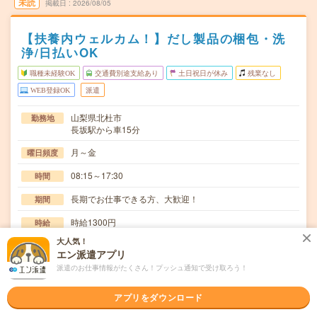
未読
掲載日
2026/08/05
【扶養内ウェルカム！】だし製品の梱包・洗
浄/日払いOK
職種未経験OK
交通費別途支給あり
土日祝日が休み
残業なし
WEB登録OK
派遣
山梨県北杜市
勤務地
長坂駅から車15分
月～金
曜日頻度
08:15～17:30
時間
長期でお仕事できる方、大歓迎！
期間
時給1300円
時給
大人気！
交通費
エン派遣アプリ
交通費規定内支給
派遣のお仕事情報がたくさん！プッシュ通知で受け取ろう！
定時で帰ろう！プライベートの時間確保！土日祝休みでプ
仕事内容
ライベート充実！カツオだし製造に伴う梱包・パレッ…
アプリをダウンロード
職種未経験OK / ブランクOK / 英語力不要
応募資格