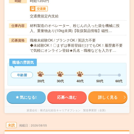
時給1350円
時給
交通費
交通費規定内支給
材料製造のオペレーター、粉じんの入った袋を機械に投
仕事内容
入、重量物あり(10kg未満)【取扱製品情報】磁性…
職種未経験OK / ブランクOK / 英語力不要
応募資格
◆未経験OK！〇まずは事前登録だけでもOK！履歴書不要
で気軽にオンライン登録★氏名・職種などを入力す…
職場の雰囲気
年齢層
20代
30代
40代
50代
60代
気になる!
応募へ進む
詳しく見る
派遣会社
株式会社綜合キャリアオプション 製造事業部（全国）
未読
掲載日
2026/08/05