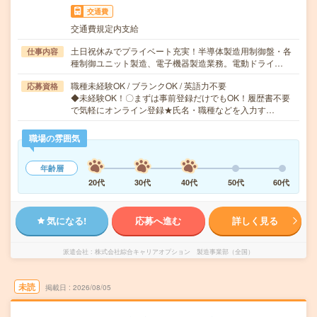
交通費
交通費規定内支給
土日祝休みでプライベート充実！半導体製造用制御盤・各
仕事内容
種制御ユニット製造、電子機器製造業務。電動ドライ…
職種未経験OK / ブランクOK / 英語力不要
応募資格
◆未経験OK！〇まずは事前登録だけでもOK！履歴書不要
で気軽にオンライン登録★氏名・職種などを入力す…
職場の雰囲気
年齢層
20代
30代
40代
50代
60代
気になる!
応募へ進む
詳しく見る
派遣会社
株式会社綜合キャリアオプション 製造事業部（全国）
未読
掲載日
2026/08/05