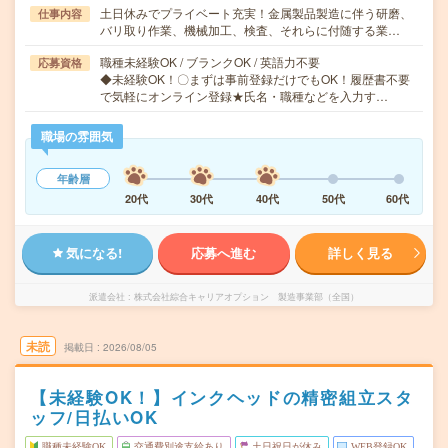
土日休みでプライベート充実！金属製品製造に伴う研磨、
仕事内容
バリ取り作業、機械加工、検査、それらに付随する業…
職種未経験OK / ブランクOK / 英語力不要
応募資格
◆未経験OK！〇まずは事前登録だけでもOK！履歴書不要
で気軽にオンライン登録★氏名・職種などを入力す…
職場の雰囲気
年齢層
20代
30代
40代
50代
60代
気になる!
応募へ進む
詳しく見る
派遣会社
株式会社綜合キャリアオプション 製造事業部（全国）
未読
掲載日
2026/08/05
【未経験OK！】インクヘッドの精密組立スタ
ッフ/日払いOK
職種未経験OK
交通費別途支給あり
土日祝日が休み
WEB登録OK