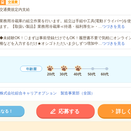
交通費
交通費規定内支給
業務用冷蔵庫の組立作業を行います。組立は手組や工具(電動ドライバー)を
ます。【取扱い製品】業務用冷蔵庫≪待遇・福利厚生≫・…
つづきを見る
◆未経験OK！〇まずは事前登録だけでもOK！履歴書不要で気軽にオンライ
種などを入力するだけ★オシゴトただいま少しずつ増加中…
つづきを見る
年齢層
20代
30代
40代
50代
60代
株式会社綜合キャリアオプション 製造事業部（全国）
応募する
詳し
になる！