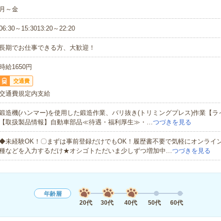
月～金
06:30～15:3013:20～22:20
長期でお仕事できる方、大歓迎！
時給1650円
交通費
交通費規定内支給
鍛造機(ハンマー)を使用した鍛造作業、バリ抜き(トリミングプレス)作業【ラ
【取扱製品情報】自動車部品≪待遇・福利厚生≫・…
つづきを見る
◆未経験OK！〇まずは事前登録だけでもOK！履歴書不要で気軽にオンライ
種などを入力するだけ★オシゴトただいま少しずつ増加中…
つづきを見る
年齢層
20代
30代
40代
50代
60代