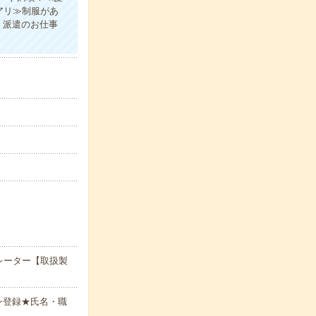
アリ≫制服があ
、派遣のお仕事
レーター【取扱製
ン登録★氏名・職