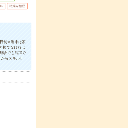
OK
職場が禁煙
2日制≫週末は家
奇抜でなければ
未経験でも活躍で
チからスキルU