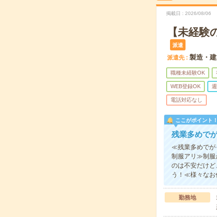
掲載日
2026/08/06
【未経験
派遣
製造・建
派遣先
職種未経験OK
WEB登録OK
週
電話対応なし
ここがポイント
残業多めで
≪残業多めでが
制服アリ≫制服
のは不安だけど
う！≪様々なお
勤務地