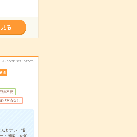
く見る
No.SGSIY5214547-T3
派遣
歴書不要
電話対応なし
とんどナシ！場
ート満喫！≪髪