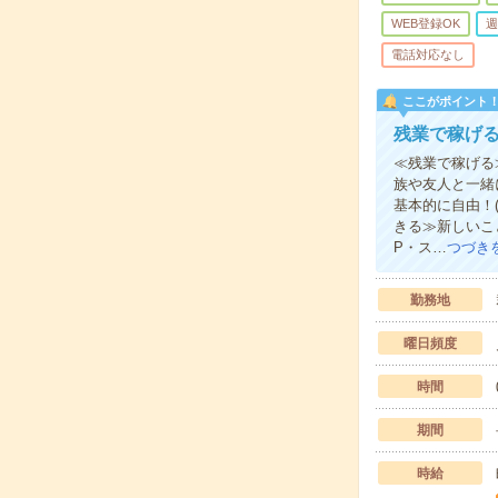
WEB登録OK
週
電話対応なし
ここがポイント
残業で稼げる
≪残業で稼げる
族や友人と一緒
基本的に自由！
きる≫新しいこ
P・ス…
つづき
勤務地
曜日頻度
時間
期間
時給