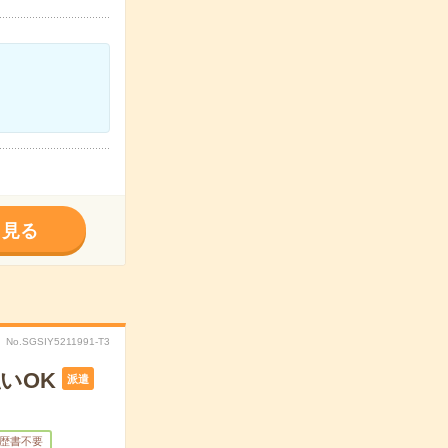
く見る
No.SGSIY5211991-T3
いOK
派遣
歴書不要