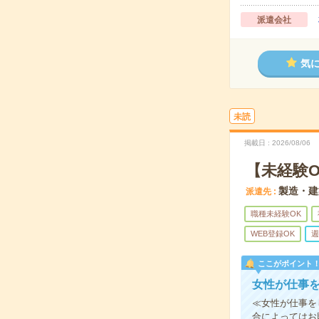
派遣会社
気
未読
掲載日
2026/08/06
【未経験
製造・建
派遣先
職種未経験OK
WEB登録OK
週
ここがポイント
女性が仕事
≪女性が仕事を
合によってはお