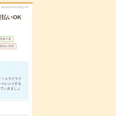
No.SGSIY5210813-T4
払いOK
歴書不要
職場が禁煙
す！≪ラクラク
チャレンジする
していきましょ