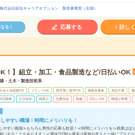
株式会社綜合キャリアオプション 製造事業部（全国）
応募する
詳し
になる！
OK！】組立・加工・食品製造など/日払いOK
築・土木・製造技術系
社会人未経験OK
ブランクOK
既卒第二新卒OK
複数名募集
英語不要
履
5日勤務
土日祝休
残業少
交費支給
制服
日払いOK
職場が禁煙
！
をしやすい職場！時間にメリハリを！
しやすい職場≫もちろん男性の応募も歓迎！≪時間にメリハリを≫残業はほ
願いすることもあります！≪週休2日制≫週末は家族や友人と一緒にプライベ