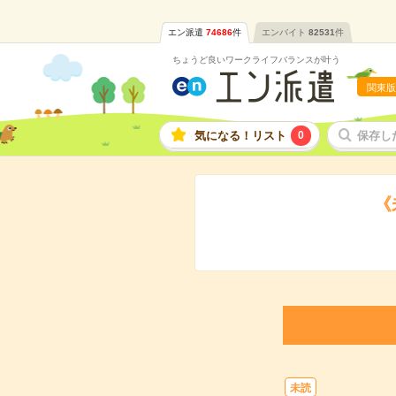
エン派遣
74686
件
エンバイト
82531
件
ちょうど良いワークライフバランスが叶う
関東版
気になる！リスト
0
保存し
《
未読