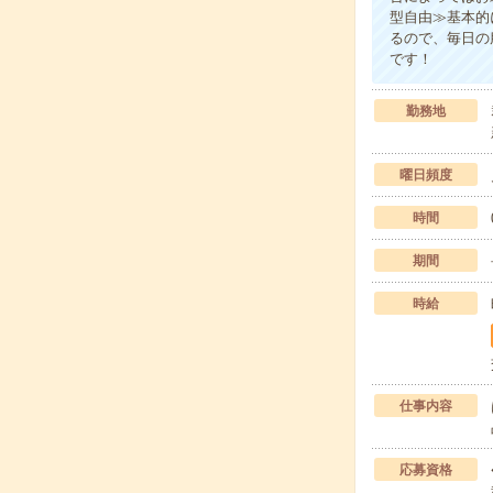
型自由≫基本的
るので、毎日の
です！
勤務地
曜日頻度
時間
期間
時給
仕事内容
応募資格