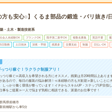
の方も安心○】くるま部品の鍛造・バリ抜き/日
築・土木・製造技術系
社会人未経験OK
ブランクOK
既卒第二新卒OK
複数名募集
英語不要
履
5日勤務
土日祝休
深夜・早朝
残業多
交費支給
制服
日払いOK
！
がっつり稼ぐ！ラクラク制服アリ！
っつり稼ぐ≫高収入を希望される方にオススメ。残業は月20時間以上ありま
があるので、毎日の服装の悩み解消！≪未経験の方も大歓迎≫新しいことに
、しっかり働く環境が整っています！イチからスキルUP・ステップUP目指
仕事をご提案≫一人で悩まず気軽に相談できる、派遣のお仕事です！
群馬県前橋市
新前橋駅から車5分