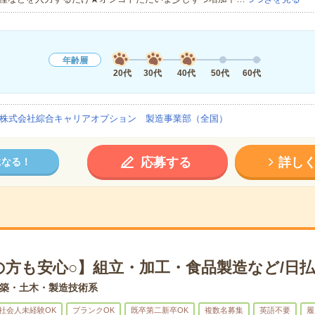
年齢層
20代
30代
40代
50代
60代
株式会社綜合キャリアオプション 製造事業部（全国）
応募する
詳し
になる！
の方も安心○】組立・加工・食品製造など/日払
築・土木・製造技術系
社会人未経験OK
ブランクOK
既卒第二新卒OK
複数名募集
英語不要
履