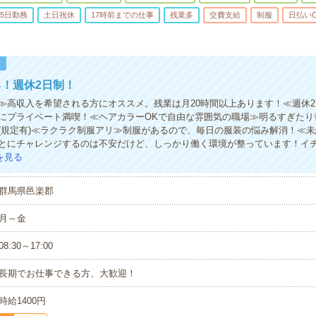
5日勤務
土日祝休
17時前までの仕事
残業多
交費支給
制服
日払い
！
！週休2日制！
≫高収入を希望される方にオススメ。残業は月20時間以上あります！≪週休
にプライベート満喫！≪ヘアカラーOKで自由な雰囲気の職場≫明るすぎたり
(規定有)≪ラクラク制服アリ≫制服があるので、毎日の服装の悩み解消！≪
とにチャレンジするのは不安だけど、しっかり働く環境が整っています！イ
を見る
群馬県邑楽郡
月～金
08:30～17:00
長期でお仕事できる方、大歓迎！
時給1400円