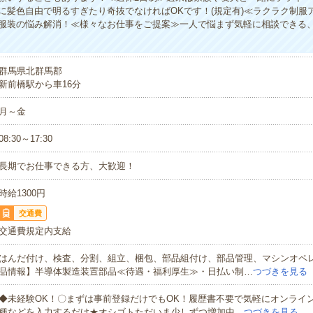
に髪色自由で明るすぎたり奇抜でなければOKです！(規定有)≪ラクラク制服
服装の悩み解消！≪様々なお仕事をご提案≫一人で悩まず気軽に相談できる
群馬県北群馬郡
新前橋駅から車16分
月～金
08:30～17:30
長期でお仕事できる方、大歓迎！
時給1300円
交通費
交通費規定内支給
はんだ付け、検査、分割、組立、梱包、部品組付け、部品管理、マシンオペ
品情報】半導体製造装置部品≪待遇・福利厚生≫・日払い制…
つづきを見る
◆未経験OK！〇まずは事前登録だけでもOK！履歴書不要で気軽にオンライ
種などを入力するだけ★オシゴトただいま少しずつ増加中…
つづきを見る