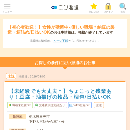
メニュー
気になる!
ログイン
検索
【初心者歓迎！】女性が活躍中×優しい職場＊納豆の製
造・箱詰め/日払いOK
のお仕事情報は、掲載が終了しています
掲載時の情報は、
ページ下部
からご覧いただけます。
お探しの条件に近い派遣のお仕事
未読
掲載日
2026/08/05
【未経験でも大丈夫＊】ちょこっと残業あ
り！豆腐・油揚げの検品・梱包/日払いOK
職種未経験OK
交通費別途支給あり
WEB登録OK
派遣
栃木県日光市
勤務地
下野大沢駅から車14分