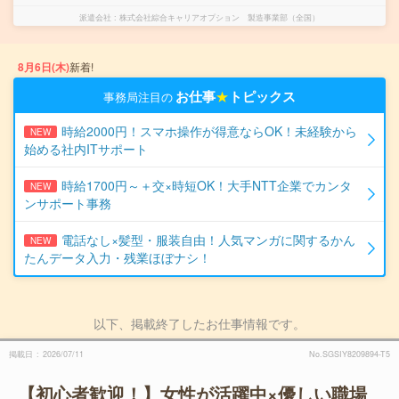
派遣会社
株式会社綜合キャリアオプション 製造事業部（全国）
8月6日(木)
新着!
お仕事
★
トピックス
事務局注目の
時給2000円！スマホ操作が得意ならOK！未経験から
NEW
始める社内ITサポート
時給1700円～＋交×時短OK！大手NTT企業でカンタ
NEW
ンサポート事務
電話なし×髪型・服装自由！人気マンガに関するかん
NEW
たんデータ入力・残業ほぼナシ！
以下、掲載終了したお仕事情報です。
掲載日
2026/07/11
No.SGSIY8209894-T5
【初心者歓迎！】女性が活躍中×優しい職場