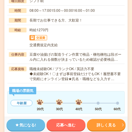
シフト制
曜日頻度
08:00～17:0015:00～00:0016:00～01:00
時間
長期でお仕事できる方、大歓迎！
期間
時給1270円
時給
交通費
交通費規定内支給
豆腐や油揚げの製造ライン作業で検品・梱包梱包は段ボー
仕事内容
ル内に入れる個数が決まっているため確認が必要検品…
職種未経験OK / ブランクOK / 英語力不要
応募資格
◆未経験OK！〇まずは事前登録だけでもOK！履歴書不要
で気軽にオンライン登録★氏名・職種などを入力す…
職場の雰囲気
年齢層
20代
30代
40代
50代
60代
気になる!
応募へ進む
詳しく見る