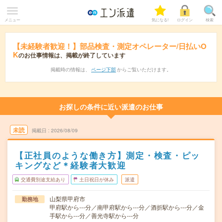
メニュー
気になる!
ログイン
検索
【未経験者歓迎！】部品検査・測定オペレーター/日払いO
K
のお仕事情報は、掲載が終了しています
掲載時の情報は、
ページ下部
からご覧いただけます。
お探しの条件に近い派遣のお仕事
未読
掲載日
2026/08/09
【正社員のような働き方】測定・検査・ピッ
キングなど＊経験者大歓迎
交通費別途支給あり
土日祝日が休み
派遣
山梨県甲府市
勤務地
甲府駅から---分／南甲府駅から---分／酒折駅から---分／金
手駅から---分／善光寺駅から---分