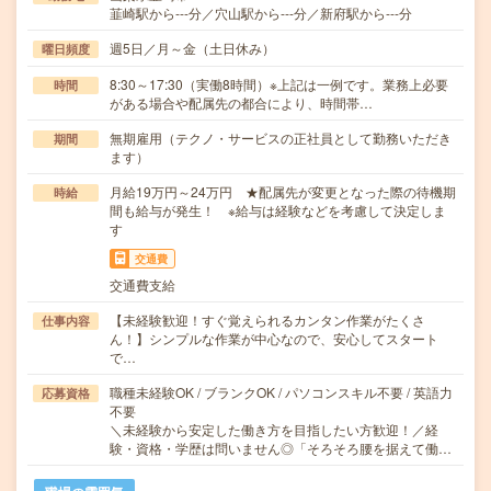
韮崎駅から---分／穴山駅から---分／新府駅から---分
週5日／月～金（土日休み）
曜日頻度
8:30～17:30（実働8時間）※上記は一例です。業務上必要
時間
がある場合や配属先の都合により、時間帯…
無期雇用（テクノ・サービスの正社員として勤務いただき
期間
ます）
月給19万円～24万円 ★配属先が変更となった際の待機期
時給
間も給与が発生！ ※給与は経験などを考慮して決定しま
す
交通費
交通費支給
【未経験歓迎！すぐ覚えられるカンタン作業がたくさ
仕事内容
ん！】シンプルな作業が中心なので、安心してスタート
で…
職種未経験OK / ブランクOK / パソコンスキル不要 / 英語力
応募資格
不要
＼未経験から安定した働き方を目指したい方歓迎！／経
験・資格・学歴は問いません◎「そろそろ腰を据えて働…