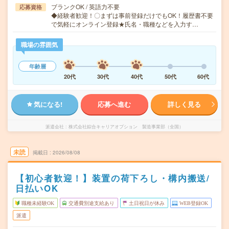
ブランクOK / 英語力不要
応募資格
◆経験者歓迎！〇まずは事前登録だけでもOK！履歴書不要
で気軽にオンライン登録★氏名・職種などを入力す…
職場の雰囲気
年齢層
20代
30代
40代
50代
60代
気になる!
応募へ進む
詳しく見る
派遣会社
株式会社綜合キャリアオプション 製造事業部（全国）
未読
掲載日
2026/08/08
【初心者歓迎！】装置の荷下ろし・構内搬送/
日払いOK
職種未経験OK
交通費別途支給あり
土日祝日が休み
WEB登録OK
派遣