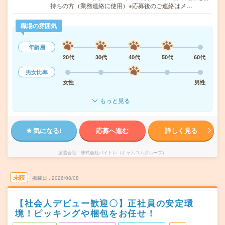
持ちの方（業務連絡に使用）※応募後のご連絡はメ…
職場の雰囲気
年齢層
20代
30代
40代
50代
60代
男女比率
女性
男性
もっと見る
気になる!
応募へ進む
詳しく見る
派遣会社
株式会社バイトレ（キャムコムグループ）
未読
掲載日
2026/08/08
【社会人デビュー歓迎〇】正社員の安定環
境！ピッキングや梱包をお任せ！