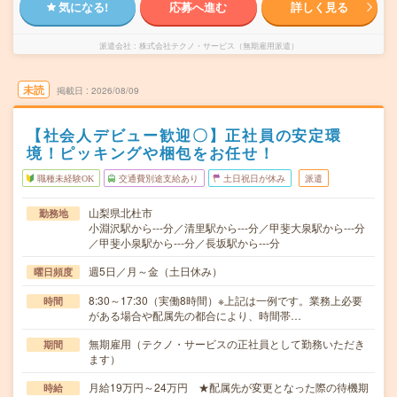
気になる!
応募へ進む
詳しく見る
派遣会社
株式会社テクノ・サービス（無期雇用派遣）
未読
掲載日
2026/08/09
【社会人デビュー歓迎〇】正社員の安定環
境！ピッキングや梱包をお任せ！
職種未経験OK
交通費別途支給あり
土日祝日が休み
派遣
山梨県北杜市
勤務地
小淵沢駅から---分／清里駅から---分／甲斐大泉駅から---分
／甲斐小泉駅から---分／長坂駅から---分
週5日／月～金（土日休み）
曜日頻度
8:30～17:30（実働8時間）※上記は一例です。業務上必要
時間
がある場合や配属先の都合により、時間帯…
無期雇用（テクノ・サービスの正社員として勤務いただき
期間
ます）
月給19万円～24万円 ★配属先が変更となった際の待機期
時給