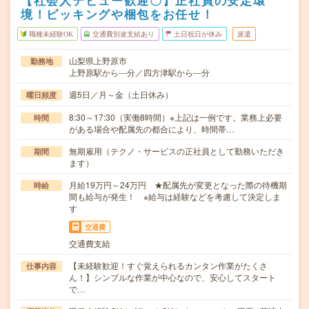
【社会人デビュー歓迎〇】正社員の安定環
境！ピッキングや梱包をお任せ！
職種未経験OK
交通費別途支給あり
土日祝日が休み
派遣
山梨県上野原市
勤務地
上野原駅から---分／四方津駅から---分
週5日／月～金（土日休み）
曜日頻度
8:30～17:30（実働8時間）※上記は一例です。業務上必要
時間
がある場合や配属先の都合により、時間帯…
無期雇用（テクノ・サービスの正社員として勤務いただき
期間
ます）
月給19万円～24万円 ★配属先が変更となった際の待機期
時給
間も給与が発生！ ※給与は経験などを考慮して決定しま
す
交通費
交通費支給
【未経験歓迎！すぐ覚えられるカンタン作業がたくさ
仕事内容
ん！】シンプルな作業が中心なので、安心してスタート
で…