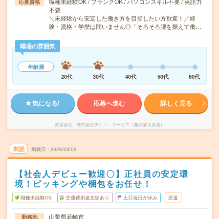
職種未経験OK / ブランクOK / パソコンスキル不要 / 英語力
応募資格
不要
＼未経験から安定した働き方を目指したい方歓迎！／経
験・資格・学歴は問いません◎「そろそろ腰を据えて働…
職場の雰囲気
年齢層
20代
30代
40代
50代
60代
気になる!
応募へ進む
詳しく見る
派遣会社
株式会社テクノ・サービス（無期雇用派遣）
未読
掲載日
2026/08/09
【社会人デビュー歓迎〇】正社員の安定環
境！ピッキングや梱包をお任せ！
職種未経験OK
交通費別途支給あり
土日祝日が休み
派遣
山梨県韮崎市
勤務地