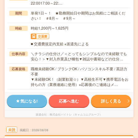
22:0017:00～22:…
単発1日～！ ★勤務開始日や期間はお気軽にご相談くだ
期間
さい！ ＃8月～ ＃9月～
時給1,200円～1,625円
時給
交通費
■ 交通費規定内支給 ※派遣先による
＼チラシの仕分け／＜とってもシンプルなので未経験でも
仕事内容
安心！＞▼封入作業及び梱包▼雑誌や書籍などの仕分…
職種未経験OK / ブランクOK / パソコンスキル不要 / 英語力
応募資格
不要
▼未経験OK！（副業歓迎☆）▼高校生不可▼携帯電話をお
持ちの方（業務連絡に使用）※応募後のご連絡はメ…
気になる!
応募へ進む
詳しく見る
派遣会社
株式会社バイトレ（キャムコムグループ）
未読
掲載日
2026/08/08