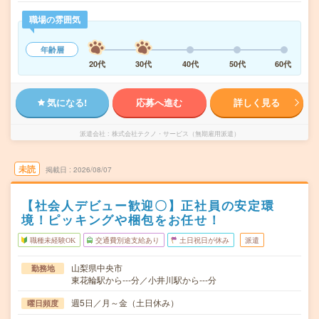
職場の雰囲気
年齢層
20代
30代
40代
50代
60代
気になる!
応募へ進む
詳しく見る
派遣会社
株式会社テクノ・サービス（無期雇用派遣）
未読
掲載日
2026/08/07
【社会人デビュー歓迎〇】正社員の安定環
境！ピッキングや梱包をお任せ！
職種未経験OK
交通費別途支給あり
土日祝日が休み
派遣
山梨県中央市
勤務地
東花輪駅から---分／小井川駅から---分
週5日／月～金（土日休み）
曜日頻度