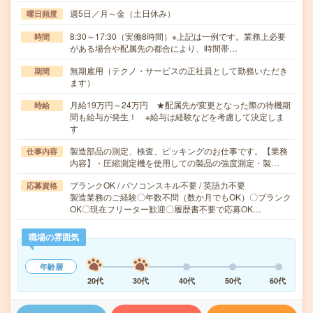
週5日／月～金（土日休み）
曜日頻度
8:30～17:30（実働8時間）※上記は一例です。業務上必要
時間
がある場合や配属先の都合により、時間帯…
無期雇用（テクノ・サービスの正社員として勤務いただき
期間
ます）
月給19万円～24万円 ★配属先が変更となった際の待機期
時給
間も給与が発生！ ※給与は経験などを考慮して決定しま
す
製造部品の測定、検査、ピッキングのお仕事です。【業務
仕事内容
内容】・圧縮測定機を使用しての製品の強度測定・製…
ブランクOK / パソコンスキル不要 / 英語力不要
応募資格
製造業務のご経験〇年数不問（数か月でもOK）〇ブランク
OK〇現在フリーター歓迎〇履歴書不要で応募OK…
職場の雰囲気
年齢層
20代
30代
40代
50代
60代