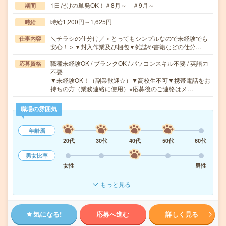
1日だけの単発OK！＃8月～ ＃9月～
期間
時給1,200円～1,625円
時給
＼チラシの仕分け／＜とってもシンプルなので未経験でも
仕事内容
安心！＞▼封入作業及び梱包▼雑誌や書籍などの仕分…
職種未経験OK / ブランクOK / パソコンスキル不要 / 英語力
応募資格
不要
▼未経験OK！（副業歓迎☆）▼高校生不可▼携帯電話をお
持ちの方（業務連絡に使用）※応募後のご連絡はメ…
職場の雰囲気
年齢層
20代
30代
40代
50代
60代
男女比率
女性
男性
もっと見る
気になる!
応募へ進む
詳しく見る