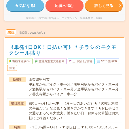
気になる!
応募へ進む
詳しく見る
派遣会社
株式会社綜合キャリアオプション 製造事業部（全国）
未読
掲載日
2026/08/08
《単発1日OK！日払い可》＊チラシのモクモ
クシール貼り
職種未経験OK
交通費別途支給あり
土日祝日が休み
WEB登録OK
派遣
山梨県甲府市
勤務地
甲府駅からバイク・車---分／南甲府駅からバイク・車---分
／酒折駅からバイク・車---分／金手駅からバイク・車---分
／善光寺駅からバイク・車---分
週0日～/月1日～OK！（月～日のあいだ）★「火曜と木曜
曜日頻度
の午後だけ」など色々な働き方ができます！★お仕事ゼロ
の週があっても大丈夫。働きたい日、お休みの希望はお気
軽にご相談ください！
＜1日3時間～OK！＞▼ 例えば… ▼15:00～18:0015:00～
時間