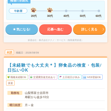
職場の雰囲気
年齢層
20代
30代
40代
50代
60代
気になる!
応募へ進む
詳しく見る
派遣会社
株式会社テクノ・サービス（無期雇用派遣）
未読
掲載日
2026/08/09
【未経験でも大丈夫＊】卵食品の検査・包装/
日払いOK
職種未経験OK
交通費別途支給あり
土日祝日が休み
WEB登録OK
派遣
山梨県富士吉田市
勤務地
寿駅から徒歩10分
月～金
曜日頻度