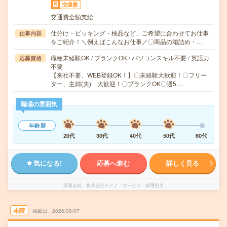
交通費
交通費全額支給
仕分け・ピッキング・検品など、ご希望に合わせてお仕事
仕事内容
をご紹介！＼例えばこんなお仕事／〇商品の箱詰め・…
職種未経験OK / ブランクOK / パソコンスキル不要 / 英語力
応募資格
不要
【来社不要、WEB登録OK！】〇未経験大歓迎！〇フリー
ター、主婦(夫) 大歓迎！〇ブランクOK〇週5…
職場の雰囲気
年齢層
20代
30代
40代
50代
60代
気になる!
応募へ進む
詳しく見る
派遣会社
株式会社テクノ・サービス 採用担当
未読
掲載日
2026/08/07