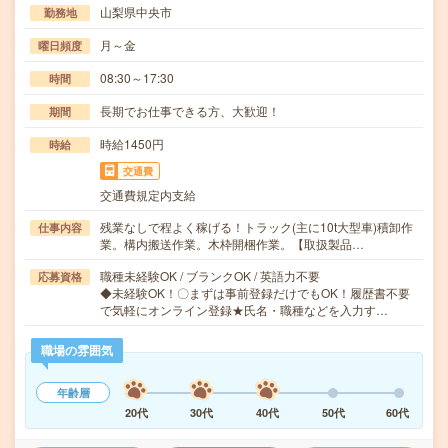
山梨県中央市
勤務地
月～金
曜日頻度
08:30～17:30
時間
長期でお仕事できる方、大歓迎！
期間
時給1450円
時給
交通費
交通費規定内支給
残業なしで程よく稼げる！トラック(主に10t大型車)積卸作
仕事内容
業。構内搬送作業。木枠開梱作業。【取扱製品…
職種未経験OK / ブランクOK / 英語力不要
応募資格
◆未経験OK！〇まずは事前登録だけでもOK！履歴書不要
で気軽にオンライン登録★氏名・職種などを入力す…
職場の雰囲気
年齢層
20代
30代
40代
50代
60代