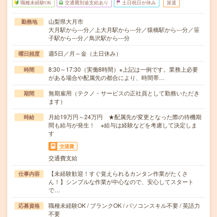
職種未経験OK
交通費別途支給あり
土日祝日が休み
派遣
山梨県大月市
勤務地
大月駅から---分／上大月駅から---分／猿橋駅から---分／笹
子駅から---分／鳥沢駅から---分
週5日／月～金（土日休み）
曜日頻度
8:30～17:30（実働8時間）※上記は一例です。業務上必要
時間
がある場合や配属先の都合により、時間帯…
無期雇用（テクノ・サービスの正社員として勤務いただき
期間
ます）
月給19万円～24万円 ★配属先が変更となった際の待機期
時給
間も給与が発生！ ※給与は経験などを考慮して決定しま
す
交通費
交通費支給
【未経験歓迎！すぐ覚えられるカンタン作業がたくさ
仕事内容
ん！】シンプルな作業が中心なので、安心してスタート
で…
職種未経験OK / ブランクOK / パソコンスキル不要 / 英語力
応募資格
不要