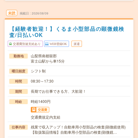
未読
掲載日
2026/08/09
【経験者歓迎！】くるま小型部品の顕微鏡検
査/日払いOK
交通費別途支給あり
WEB登録OK
派遣
山梨県南都留郡
勤務地
富士山駅から車15分
シフト制
曜日頻度
08:30～17:30
時間
長期でお仕事できる方、大歓迎！
期間
時給1400円
時給
交通費
交通費規定内支給
残業で収入アップ！自動車用小型部品の検査(顕微鏡使用)
仕事内容
【取扱製品情報】自動車用小型部品の検査(顕微鏡…