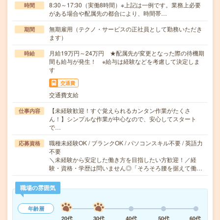
8:30～17:30（実働8時間）※上記は一例です。業務上必要
時間
がある場合や配属先の都合により、時間帯…
無期雇用（テクノ・サービスの正社員として勤務いただき
期間
ます）
月給19万円～24万円 ★配属先が変更となった際の待機期
時給
間も給与が発生！ ※給与は経験などを考慮して決定しま
す
交通費
交通費支給
【未経験歓迎！すぐ覚えられるカンタン作業がたくさ
仕事内容
ん！】シンプルな作業が中心なので、安心してスタート
で…
職種未経験OK / ブランクOK / パソコンスキル不要 / 英語力
応募資格
不要
＼未経験から安定した働き方を目指したい方歓迎！／経
験・資格・学歴は問いません◎「そろそろ腰を据えて働…
職場の雰囲気
年齢層
20代
30代
40代
50代
60代