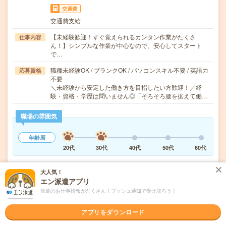
交通費
交通費支給
【未経験歓迎！すぐ覚えられるカンタン作業がたくさ
仕事内容
ん！】シンプルな作業が中心なので、安心してスタート
で…
職種未経験OK / ブランクOK / パソコンスキル不要 / 英語力
応募資格
不要
＼未経験から安定した働き方を目指したい方歓迎！／経
験・資格・学歴は問いません◎「そろそろ腰を据えて働…
職場の雰囲気
年齢層
20代
30代
40代
50代
60代
大人気！
気になる!
応募へ進む
詳しく見る
エン派遣アプリ
派遣のお仕事情報がたくさん！プッシュ通知で受け取ろう！
派遣会社
株式会社テクノ・サービス（無期雇用派遣）
アプリをダウンロード
未読
掲載日
2026/08/07