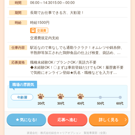
06:00～14:3015:00～00:00
時間
長期でお仕事できる方、大歓迎！
期間
時給1500円
時給
交通費
交通費規定内支給
駅近なので車なしでも通勤ラクラク！オムレツや錦糸卵、
仕事内容
半熟卵等加工された鶏卵食品の仕上げ検査、袋詰め、…
職種未経験OK / ブランクOK / 英語力不要
応募資格
◆未経験OK！〇まずは事前登録だけでもOK！履歴書不要
で気軽にオンライン登録★氏名・職種などを入力す…
職場の雰囲気
年齢層
20代
30代
40代
50代
60代
気になる!
応募へ進む
詳しく見る
派遣会社
株式会社綜合キャリアオプション 製造事業部（全国）