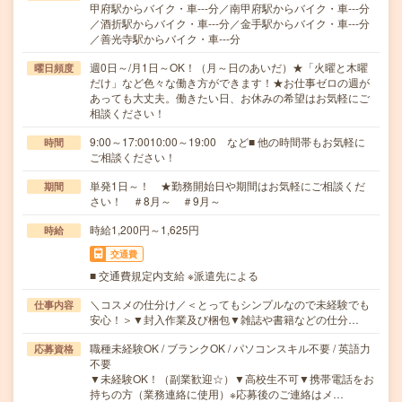
甲府駅からバイク・車---分／南甲府駅からバイク・車---分
／酒折駅からバイク・車---分／金手駅からバイク・車---分
／善光寺駅からバイク・車---分
週0日～/月1日～OK！（月～日のあいだ）★「火曜と木曜
曜日頻度
だけ」など色々な働き方ができます！★お仕事ゼロの週が
あっても大丈夫。働きたい日、お休みの希望はお気軽にご
相談ください！
9:00～17:0010:00～19:00 など■ 他の時間帯もお気軽に
時間
ご相談ください！
単発1日～！ ★勤務開始日や期間はお気軽にご相談くだ
期間
さい！ ＃8月～ ＃9月～
時給1,200円～1,625円
時給
交通費
■ 交通費規定内支給 ※派遣先による
＼コスメの仕分け／＜とってもシンプルなので未経験でも
仕事内容
安心！＞▼封入作業及び梱包▼雑誌や書籍などの仕分…
職種未経験OK / ブランクOK / パソコンスキル不要 / 英語力
応募資格
不要
▼未経験OK！（副業歓迎☆）▼高校生不可▼携帯電話をお
持ちの方（業務連絡に使用）※応募後のご連絡はメ…