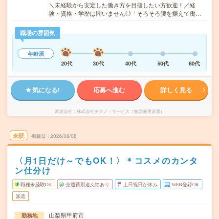
＼未経験から安定した働き方を目指したい方歓迎！／経
験・資格・学歴は問いません◎「そろそろ腰を据えて働…
職場の雰囲気
年齢層
20代
30代
40代
50代
60代
気になる!
応募へ進む
詳しく見る
派遣会社
株式会社テクノ・サービス（無期雇用派遣）
未読
掲載日
2026/08/08
〈月1日だけ～でもOK！〉＊コスメのカンタ
ン仕分け
職種未経験OK
交通費別途支給あり
土日祝日が休み
WEB登録OK
派遣
山梨県甲府市
勤務地