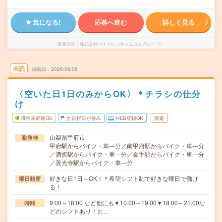
気になる!
応募へ進む
詳しく見る
派遣会社
株式会社バイトレ（キャムコムグループ）
未読
掲載日
2026/08/08
〈空いた日1日のみからOK〉＊チラシの仕分
け
職種未経験OK
土日祝日が休み
WEB登録OK
派遣
山梨県甲府市
勤務地
甲府駅からバイク・車---分／南甲府駅からバイク・車---分
／酒折駅からバイク・車---分／金手駅からバイク・車---分
／善光寺駅からバイク・車---分
好きな日1日～OK！＊希望シフト制で好きな曜日で働け
曜日頻度
る！
9:00～18:00 など他にも▼10:00～19:00▼18:00～21:00な
時間
どのシフトあり！お…