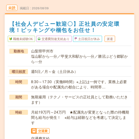
未読
掲載日
2026/08/09
【社会人デビュー歓迎〇】正社員の安定環
境！ピッキングや梱包をお任せ！
職種未経験OK
交通費別途支給あり
土日祝日が休み
派遣
山梨県甲州市
勤務地
塩山駅から---分／甲斐大和駅から---分／勝沼ぶどう郷駅か
ら---分
週5日／月～金（土日休み）
曜日頻度
8:30～17:30（実働8時間）※上記は一例です。業務上必要
時間
がある場合や配属先の都合により、時間帯…
無期雇用（テクノ・サービスの正社員として勤務いただき
期間
ます）
月給19万円～24万円 ★配属先が変更となった際の待機期
時給
間も給与が発生！ ※給与は経験などを考慮して決定しま
す
交通費
交通費支給