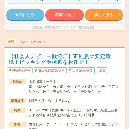
気になる!
応募へ進む
詳しく見る
派遣会社
株式会社テクノ・サービス（無期雇用派遣）
未読
掲載日
2026/08/07
【社会人デビュー歓迎〇】正社員の安定環
境！ピッキングや梱包をお任せ！
職種未経験OK
交通費別途支給あり
土日祝日が休み
派遣
山梨県富士吉田市
勤務地
富士山駅から---分／富士急ハイランド駅から---分／月江寺
駅から---分／下吉田駅から---分／寿駅から---分
週5日／月～金（土日休み）
曜日頻度
8:30～17:30（実働8時間）※上記は一例です。業務上必要
時間
がある場合や配属先の都合により、時間帯…
無期雇用（テクノ・サービスの正社員として勤務いただき
期間
ます）