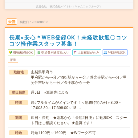
派遣会社
株式会社バイトレ（キャムコムグループ）
未読
掲載日
2026/08/08
長期×安心＊WEB登録OK！未経験歓迎〇コツ
コツ軽作業スタッフ募集！
職種未経験OK
交通費別途支給あり
土日祝日が休み
WEB登録OK
派遣
山梨県甲府市
勤務地
甲府駅から---分／酒折駅から---分／善光寺駅から---分／甲
斐住吉駅から---分／金手駅から---分
週5日 ※派遣先による
曜日頻度
週5フルタイムがメインです！＜勤務時間の例＞8:00～
時間
17:008:30～17:309:00～18:…
即日～長期 ★応募から「最短2日後」に勤務OK！スター
期間
ト日はご相談ください。★急募です！
時給1100円～1600円 ★Wワーク不可
時給