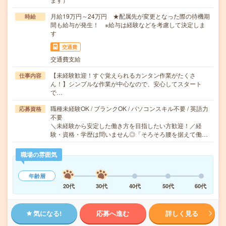
月給19万円～24万円 ★配属先が変更となった際の待機期
時給
間も給与が発生！ ※給与は経験などを考慮して決定しま
す
交通費
交通費支給
【未経験歓迎！すぐ覚えられるカンタン作業がたくさ
仕事内容
ん！】シンプルな作業が中心なので、安心してスタート
で…
職種未経験OK / ブランクOK / パソコンスキル不要 / 英語力
応募資格
不要
＼未経験から安定した働き方を目指したい方歓迎！／経
験・資格・学歴は問いません◎「そろそろ腰を据えて働…
職場の雰囲気
年齢層
20代
30代
40代
50代
60代
気になる!
応募へ進む
詳しく見る