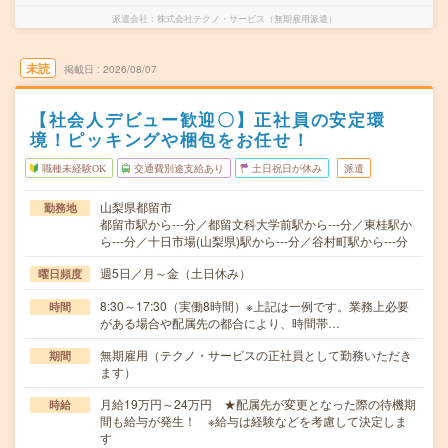
派遣会社
株式会社テクノ・サービス（無期雇用派遣）
未読
掲載日
2026/08/07
【社会人デビュー歓迎〇】正社員の安定環
境！ピッキングや梱包をお任せ！
職種未経験OK
交通費別途支給あり
土日祝日が休み
派遣
山梨県都留市
勤務地
都留市駅から---分／都留文科大学前駅から---分／東桂駅か
ら---分／十日市場(山梨県)駅から---分／谷村町駅から---分
週5日／月～金（土日休み）
曜日頻度
8:30～17:30（実働8時間）※上記は一例です。業務上必要
時間
がある場合や配属先の都合により、時間帯…
無期雇用（テクノ・サービスの正社員として勤務いただき
期間
ます）
月給19万円～24万円 ★配属先が変更となった際の待機期
時給
間も給与が発生！ ※給与は経験などを考慮して決定しま
す