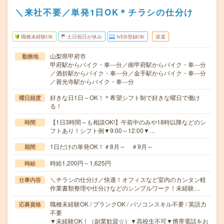
＼来社不要／単発1日OK＊チラシの仕分け
職種未経験OK
土日祝日が休み
WEB登録OK
派遣
山梨県甲府市
勤務地
甲府駅からバイク・車---分／南甲府駅からバイク・車---分
／酒折駅からバイク・車---分／金手駅からバイク・車---分
／善光寺駅からバイク・車---分
好きな日1日～OK！＊希望シフト制で好きな曜日で働け
曜日頻度
る！
【1日3時間～も相談OK!】午前中のみや18時以降などのシ
時間
フトあり！シフト例▼9:00～12:00▼…
1日だけの単発OK！＃8月～ ＃9月～
期間
時給1,200円～1,625円
時給
＼チラシの仕分け／快適！オフィスなど室内のカンタン軽
仕事内容
作業書類整理や仕分けなどのシンプルワーク！未経験…
職種未経験OK / ブランクOK / パソコンスキル不要 / 英語力
応募資格
不要
▼未経験OK！（副業歓迎☆）▼高校生不可▼携帯電話をお