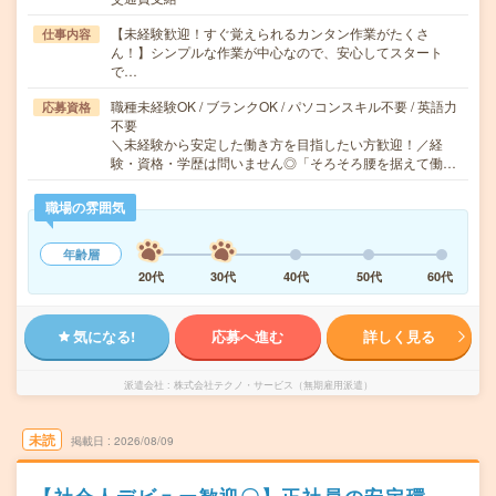
【未経験歓迎！すぐ覚えられるカンタン作業がたくさ
仕事内容
ん！】シンプルな作業が中心なので、安心してスタート
で…
職種未経験OK / ブランクOK / パソコンスキル不要 / 英語力
応募資格
不要
＼未経験から安定した働き方を目指したい方歓迎！／経
験・資格・学歴は問いません◎「そろそろ腰を据えて働…
職場の雰囲気
年齢層
20代
30代
40代
50代
60代
気になる!
応募へ進む
詳しく見る
派遣会社
株式会社テクノ・サービス（無期雇用派遣）
未読
掲載日
2026/08/09