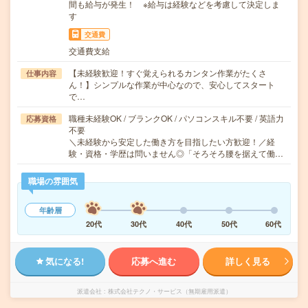
間も給与が発生！ ※給与は経験などを考慮して決定しま
す
交通費
交通費支給
【未経験歓迎！すぐ覚えられるカンタン作業がたくさ
仕事内容
ん！】シンプルな作業が中心なので、安心してスタート
で…
職種未経験OK / ブランクOK / パソコンスキル不要 / 英語力
応募資格
不要
＼未経験から安定した働き方を目指したい方歓迎！／経
験・資格・学歴は問いません◎「そろそろ腰を据えて働…
職場の雰囲気
年齢層
20代
30代
40代
50代
60代
気になる!
応募へ進む
詳しく見る
派遣会社
株式会社テクノ・サービス（無期雇用派遣）