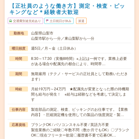
【正社員のような働き方】測定・検査・ピッ
キングなど＊経験者大歓迎
交通費別途支給あり
土日祝日が休み
派遣
山梨県山梨市
勤務地
山梨市駅から---分／東山梨駅から---分
週5日／月～金（土日休み）
曜日頻度
8:30～17:30（実働8時間）※上記は一例です。業務上必要
時間
がある場合や配属先の都合により、時間帯…
無期雇用（テクノ・サービスの正社員として勤務いただき
期間
ます）
月給19万円～24万円 ★配属先が変更となった際の待機期
時給
間も給与が発生！ ※給与は経験などを考慮して決定しま
す
製造部品の測定、検査、ピッキングのお仕事です。【業務
仕事内容
内容】・圧縮測定機を使用しての製品の強度測定・製…
ブランクOK / パソコンスキル不要 / 英語力不要
応募資格
製造業務のご経験〇年数不問（数か月でもOK）〇ブランク
OK〇現在フリーター歓迎〇履歴書不要で応募OK…