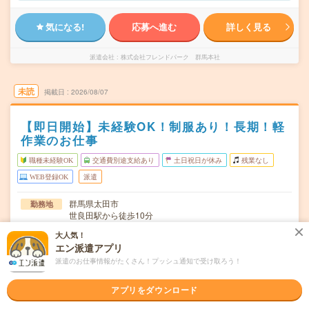
気になる!
応募へ進む
詳しく見る
派遣会社
株式会社フレンドパーク 群馬本社
未読
掲載日
2026/08/07
【即日開始】未経験OK！制服あり！長期！軽
作業のお仕事
職種未経験OK
交通費別途支給あり
土日祝日が休み
残業なし
WEB登録OK
派遣
群馬県太田市
勤務地
世良田駅から徒歩10分
大人気！
月～金（週5日） ※土日祝のお仕事
曜日頻度
エン派遣アプリ
08:30～17:00(実働7時間30分 休憩1時間)07:00～
時間
派遣のお仕事情報がたくさん！プッシュ通知で受け取ろう！
15:30(実働7時間30分 休憩…
アプリをダウンロード
【急募】即日～長期 ※即日～！
期間