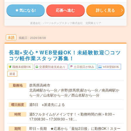
気になる!
応募へ進む
詳しく見る
派遣会社
パーソルテンプスタッフ株式会社 北関東エリア
未読
掲載日
2026/08/08
長期×安心＊WEB登録OK！未経験歓迎〇コツ
コツ軽作業スタッフ募集！
職種未経験OK
交通費別途支給あり
土日祝日が休み
WEB登録OK
派遣
群馬県高崎市
勤務地
北高崎駅から---分／井野(群馬県)駅から---分／南高崎駅か
ら---分／山名駅から---分／西山名駅から---分
週5日 ※派遣先による
曜日頻度
週5フルタイムがメインです！＜勤務時間の例＞8:00～
時間
17:008:30～17:309:00～18:…
即日～長期 ★応募から「最短2日後」に勤務OK！スター
期間