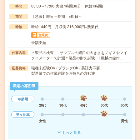
08:30～17:00(実働7時間30分 休憩1時間)
時間
【急募】即日～長期 ※即日～！
期間
時給1440円 月収例 216,000円+残業代
時給
交通費
全額支給
＊製品の検査 Lサンプルの経口の大きさをノギスやマイ
仕事内容
クロメーターで計測＊製品の耐久試験 L機械の操作…
職種未経験OK / ブランクOK / 英語力不要
応募資格
製造業での作業経験をお持ちの方歓迎
職場の雰囲気
年齢層
20代
30代
40代
50代
60代
男女比率
女性
男性
もっと見る