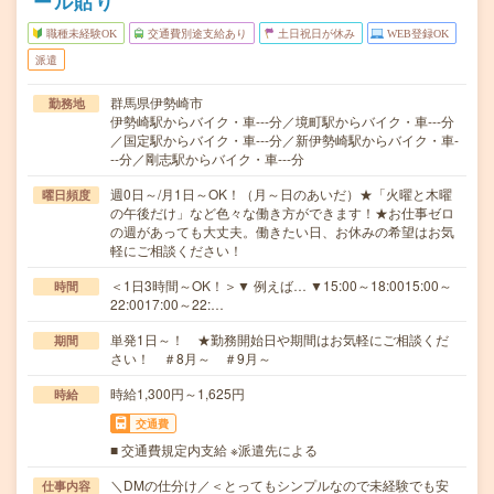
ール貼り
職種未経験OK
交通費別途支給あり
土日祝日が休み
WEB登録OK
派遣
群馬県伊勢崎市
勤務地
伊勢崎駅からバイク・車---分／境町駅からバイク・車---分
／国定駅からバイク・車---分／新伊勢崎駅からバイク・車-
--分／剛志駅からバイク・車---分
週0日～/月1日～OK！（月～日のあいだ）★「火曜と木曜
曜日頻度
の午後だけ」など色々な働き方ができます！★お仕事ゼロ
の週があっても大丈夫。働きたい日、お休みの希望はお気
軽にご相談ください！
＜1日3時間～OK！＞▼ 例えば… ▼15:00～18:0015:00～
時間
22:0017:00～22:…
単発1日～！ ★勤務開始日や期間はお気軽にご相談くだ
期間
さい！ ＃8月～ ＃9月～
時給1,300円～1,625円
時給
交通費
■ 交通費規定内支給 ※派遣先による
＼DMの仕分け／＜とってもシンプルなので未経験でも安
仕事内容