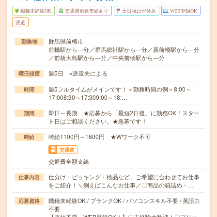
職種未経験OK
交通費別途支給あり
土日祝日が休み
WEB登録OK
派遣
群馬県前橋市
勤務地
前橋駅から---分／群馬総社駅から---分／新前橋駅から---分
／前橋大島駅から---分／中央前橋駅から---分
週5日 ※派遣先による
曜日頻度
週5フルタイムがメインです！＜勤務時間の例＞8:00～
時間
17:008:30～17:309:00～18:…
即日～長期 ★応募から「最短2日後」に勤務OK！スター
期間
ト日はご相談ください。★急募です！
時給1100円～1600円 ★Wワーク不可
時給
交通費
交通費全額支給
仕分け・ピッキング・検品など、ご希望に合わせてお仕事
仕事内容
をご紹介！＼例えばこんなお仕事／〇商品の箱詰め・…
職種未経験OK / ブランクOK / パソコンスキル不要 / 英語力
応募資格
不要
【来社不要、WEB登録OK！】〇未経験大歓迎！〇フリー