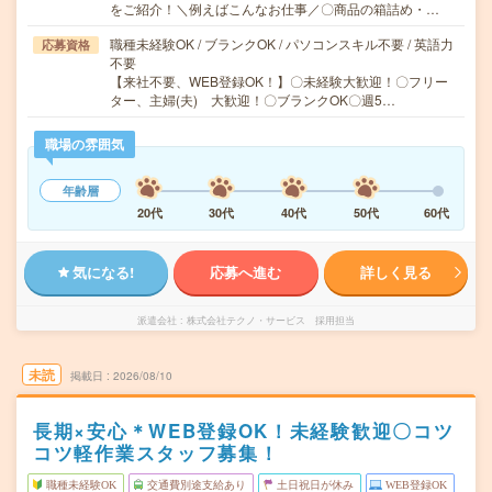
をご紹介！＼例えばこんなお仕事／〇商品の箱詰め・…
職種未経験OK / ブランクOK / パソコンスキル不要 / 英語力
応募資格
不要
【来社不要、WEB登録OK！】〇未経験大歓迎！〇フリー
ター、主婦(夫) 大歓迎！〇ブランクOK〇週5…
職場の雰囲気
年齢層
20代
30代
40代
50代
60代
気になる!
応募へ進む
詳しく見る
派遣会社
株式会社テクノ・サービス 採用担当
未読
掲載日
2026/08/10
長期×安心＊WEB登録OK！未経験歓迎〇コツ
コツ軽作業スタッフ募集！
職種未経験OK
交通費別途支給あり
土日祝日が休み
WEB登録OK