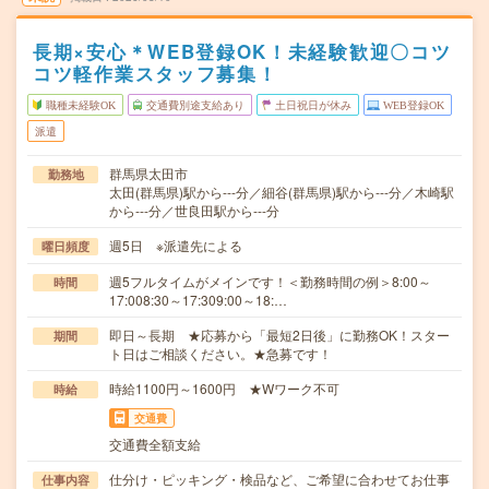
長期×安心＊WEB登録OK！未経験歓迎〇コツ
コツ軽作業スタッフ募集！
職種未経験OK
交通費別途支給あり
土日祝日が休み
WEB登録OK
派遣
群馬県太田市
勤務地
太田(群馬県)駅から---分／細谷(群馬県)駅から---分／木崎駅
から---分／世良田駅から---分
週5日 ※派遣先による
曜日頻度
週5フルタイムがメインです！＜勤務時間の例＞8:00～
時間
17:008:30～17:309:00～18:…
即日～長期 ★応募から「最短2日後」に勤務OK！スター
期間
ト日はご相談ください。★急募です！
時給1100円～1600円 ★Wワーク不可
時給
交通費
交通費全額支給
仕分け・ピッキング・検品など、ご希望に合わせてお仕事
仕事内容