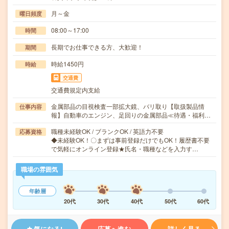
月～金
曜日頻度
08:00～17:00
時間
長期でお仕事できる方、大歓迎！
期間
時給1450円
時給
交通費
交通費規定内支給
金属部品の目視検査一部拡大鏡、バリ取り【取扱製品情
仕事内容
報】自動車のエンジン、足回りの金属部品≪待遇・福利…
職種未経験OK / ブランクOK / 英語力不要
応募資格
◆未経験OK！〇まずは事前登録だけでもOK！履歴書不要
で気軽にオンライン登録★氏名・職種などを入力す…
職場の雰囲気
年齢層
20代
30代
40代
50代
60代
気になる!
応募へ進む
詳しく見る