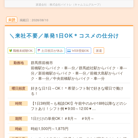
派遣会社
株式会社バイトレ（キャムコムグループ）
未読
掲載日
2026/08/10
＼来社不要／単発1日OK＊コスメの仕分け
職種未経験OK
土日祝日が休み
WEB登録OK
派遣
群馬県前橋市
勤務地
前橋駅からバイク・車---分／群馬総社駅からバイク・車---
分／新前橋駅からバイク・車---分／前橋大島駅からバイ
ク・車---分／中央前橋駅からバイク・車---分
好きな日1日～OK！＊希望シフト制で好きな曜日で働け
曜日頻度
る！
【1日3時間～も相談OK!】午前中のみや18時以降などのシ
時間
フトあり！シフト例▼9:00～12:00▼…
1日だけの単発OK！＃8月～ ＃9月～
期間
時給1,500円～1,875円
時給