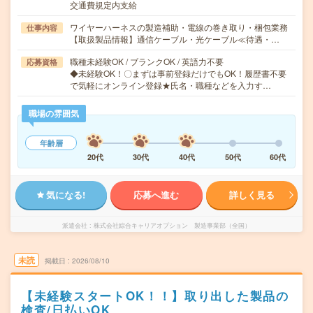
交通費規定内支給
ワイヤーハーネスの製造補助・電線の巻き取り・梱包業務
仕事内容
【取扱製品情報】通信ケーブル・光ケーブル≪待遇・…
職種未経験OK / ブランクOK / 英語力不要
応募資格
◆未経験OK！〇まずは事前登録だけでもOK！履歴書不要
で気軽にオンライン登録★氏名・職種などを入力す…
職場の雰囲気
年齢層
20代
30代
40代
50代
60代
気になる!
応募へ進む
詳しく見る
派遣会社
株式会社綜合キャリアオプション 製造事業部（全国）
未読
掲載日
2026/08/10
【未経験スタートOK！！】取り出した製品の
検査/日払いOK