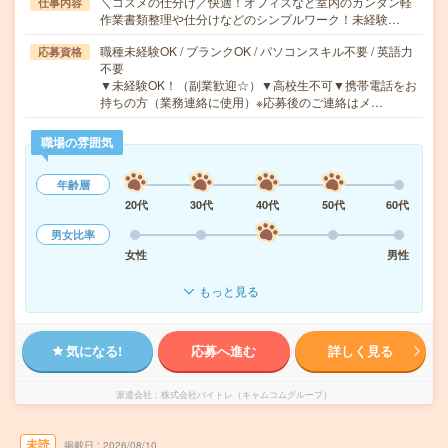
＼コスメの仕分け／快適！オフィスなど室内のカンタン軽
仕事内容
作業書類整理や仕分けなどのシンプルワーク！未経験…
職種未経験OK / ブランクOK / パソコンスキル不要 / 英語力
応募資格
不要
▼未経験OK！（副業歓迎☆）▼高校生不可▼携帯電話をお
持ちの方（業務連絡に使用）※応募後のご連絡はメ…
職場の雰囲気
年齢層
20代
30代
40代
50代
60代
男女比率
女性
男性
もっと見る
気になる!
応募へ進む
詳しく見る
派遣会社
株式会社バイトレ（キャムコムグループ）
未読
掲載日
2026/08/10