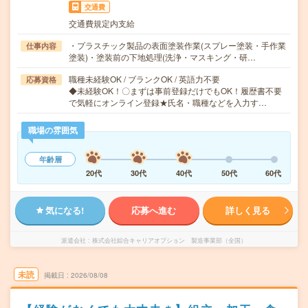
交通費
交通費規定内支給
・プラスチック製品の表面塗装作業(スプレー塗装・手作業
仕事内容
塗装)・塗装前の下地処理(洗浄・マスキング・研…
職種未経験OK / ブランクOK / 英語力不要
応募資格
◆未経験OK！〇まずは事前登録だけでもOK！履歴書不要
で気軽にオンライン登録★氏名・職種などを入力す…
職場の雰囲気
年齢層
20代
30代
40代
50代
60代
気になる!
応募へ進む
詳しく見る
派遣会社
株式会社綜合キャリアオプション 製造事業部（全国）
未読
掲載日
2026/08/08