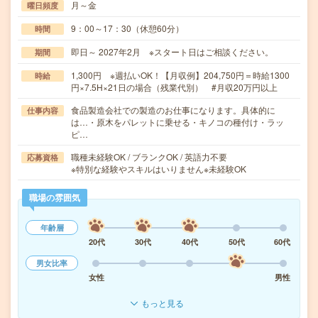
月～金
曜日頻度
9：00～17：30（休憩60分）
時間
即日～ 2027年2月 ※スタート日はご相談ください。
期間
1,300円 ※週払いOK！【月収例】204,750円＝時給1300
時給
円×7.5H×21日の場合（残業代別） #月収20万円以上
食品製造会社での製造のお仕事になります。具体的に
仕事内容
は…・原木をパレットに乗せる・キノコの種付け・ラッ
ピ…
職種未経験OK / ブランクOK / 英語力不要
応募資格
※特別な経験やスキルはいりません※未経験OK
職場の雰囲気
年齢層
20代
30代
40代
50代
60代
男女比率
女性
男性
もっと見る