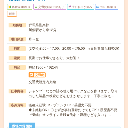
職種未経験OK
交通費別途支給あり
土日祝日が休み
WEB登録OK
派遣
群馬県邑楽郡
勤務地
川俣駅から車12分
月～金
曜日頻度
(2交替)8:00～17:00、20:00～翌5:00 ※日勤専属も相談OK
時間
長期でお仕事できる方、大歓迎！
期間
時給1300～1625円
時給
交通費
交通費規定内支給
シャンプーなどの詰め替え用パックなどを作ります。取り
仕事内容
出した製品の検査などをおまかせします！丁寧に教え…
職種未経験OK / ブランクOK / 英語力不要
応募資格
◆未経験OK！〇まずは事前登録だけでもOK！履歴書不要
で気軽にオンライン登録★氏名・職種などを入力す…
職場の雰囲気