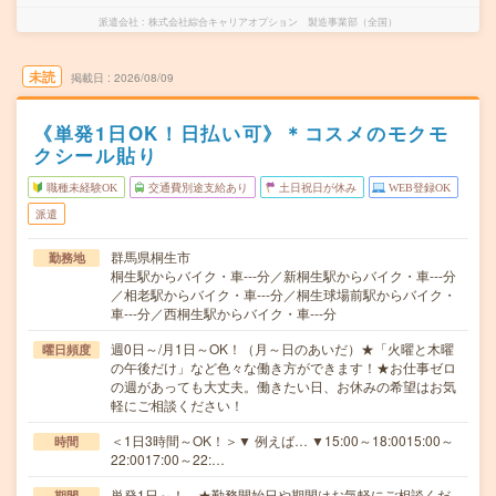
派遣会社
株式会社綜合キャリアオプション 製造事業部（全国）
未読
掲載日
2026/08/09
《単発1日OK！日払い可》＊コスメのモクモ
クシール貼り
職種未経験OK
交通費別途支給あり
土日祝日が休み
WEB登録OK
派遣
群馬県桐生市
勤務地
桐生駅からバイク・車---分／新桐生駅からバイク・車---分
／相老駅からバイク・車---分／桐生球場前駅からバイク・
車---分／西桐生駅からバイク・車---分
週0日～/月1日～OK！（月～日のあいだ）★「火曜と木曜
曜日頻度
の午後だけ」など色々な働き方ができます！★お仕事ゼロ
の週があっても大丈夫。働きたい日、お休みの希望はお気
軽にご相談ください！
＜1日3時間～OK！＞▼ 例えば… ▼15:00～18:0015:00～
時間
22:0017:00～22:…
単発1日～！ ★勤務開始日や期間はお気軽にご相談くだ
期間