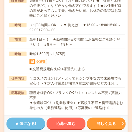
週0日～/月1日～OK！（月～日のあいだ）★「火曜と木曜
曜日頻度
の午後だけ」など色々な働き方ができます！★お仕事ゼロ
の週があっても大丈夫。働きたい日、お休みの希望はお気
軽にご相談ください！
＜1日3時間～OK！＞▼ 例えば… ▼15:00～18:0015:00～
時間
22:0017:00～22:…
単発1日～！ ★勤務開始日や期間はお気軽にご相談くだ
期間
さい！ ＃8月～ ＃9月～
時給1,500円～1,875円
時給
交通費
■ 交通費規定内支給 ※派遣先による
＼コスメの仕分け／＜とってもシンプルなので未経験でも
仕事内容
安心！＞▼封入作業及び梱包▼雑誌や書籍などの仕分…
職種未経験OK / ブランクOK / パソコンスキル不要 / 英語力
応募資格
不要
▼未経験OK！（副業歓迎☆）▼高校生不可▼携帯電話をお
持ちの方（業務連絡に使用）※応募後のご連絡はメ…
気になる!
応募へ進む
詳しく見る