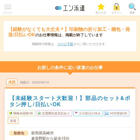
メニュー
気になる!
ログイン
検索
【経験がなくても大丈夫＊】印刷物の折り加工・梱包・発
送/日払いOK
のお仕事情報は、掲載が終了しています
掲載時の情報は、
ページ下部
からご覧いただけます。
お探しの条件に近い派遣のお仕事
未読
掲載日
2026/08/10
【未経験スタート大歓迎！】部品のセット&ボ
タン押し/日払いOK
職種未経験OK
交通費別途支給あり
土日祝日が休み
WEB登録OK
派遣
群馬県高崎市
勤務地
倉賀野駅から徒歩15分