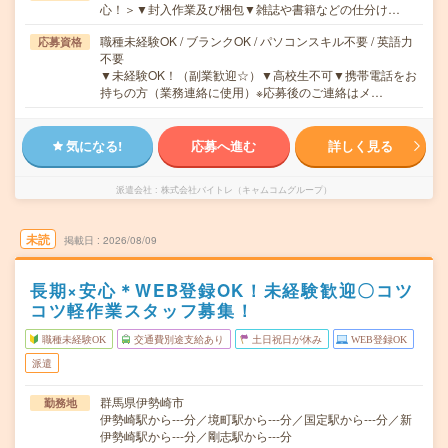
心！＞▼封入作業及び梱包▼雑誌や書籍などの仕分け…
職種未経験OK / ブランクOK / パソコンスキル不要 / 英語力
応募資格
不要
▼未経験OK！（副業歓迎☆）▼高校生不可▼携帯電話をお
持ちの方（業務連絡に使用）※応募後のご連絡はメ…
気になる!
応募へ進む
詳しく見る
派遣会社
株式会社バイトレ（キャムコムグループ）
未読
掲載日
2026/08/09
長期×安心＊WEB登録OK！未経験歓迎〇コツ
コツ軽作業スタッフ募集！
職種未経験OK
交通費別途支給あり
土日祝日が休み
WEB登録OK
派遣
群馬県伊勢崎市
勤務地
伊勢崎駅から---分／境町駅から---分／国定駅から---分／新
伊勢崎駅から---分／剛志駅から---分