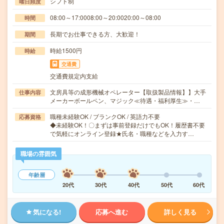
シフト制
曜日頻度
08:00～17:0008:00～20:0020:00～08:00
時間
長期でお仕事できる方、大歓迎！
期間
時給1500円
時給
交通費
交通費規定内支給
文房具等の成形機械オペレーター【取扱製品情報】】大手
仕事内容
メーカーボールペン、マジック≪待遇・福利厚生≫・…
職種未経験OK / ブランクOK / 英語力不要
応募資格
◆未経験OK！〇まずは事前登録だけでもOK！履歴書不要
で気軽にオンライン登録★氏名・職種などを入力す…
職場の雰囲気
年齢層
20代
30代
40代
50代
60代
気になる!
応募へ進む
詳しく見る