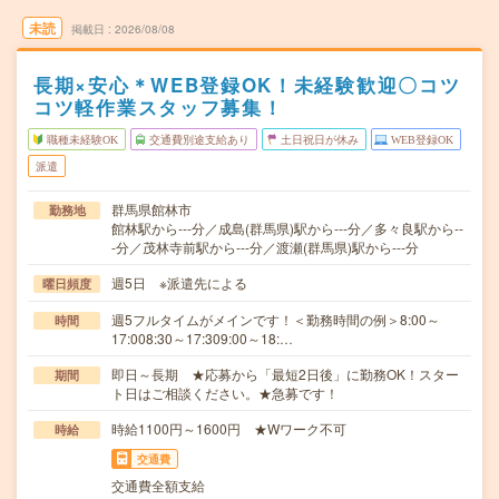
未読
掲載日
2026/08/08
長期×安心＊WEB登録OK！未経験歓迎〇コツ
コツ軽作業スタッフ募集！
職種未経験OK
交通費別途支給あり
土日祝日が休み
WEB登録OK
派遣
群馬県館林市
勤務地
館林駅から---分／成島(群馬県)駅から---分／多々良駅から--
-分／茂林寺前駅から---分／渡瀬(群馬県)駅から---分
週5日 ※派遣先による
曜日頻度
週5フルタイムがメインです！＜勤務時間の例＞8:00～
時間
17:008:30～17:309:00～18:…
即日～長期 ★応募から「最短2日後」に勤務OK！スター
期間
ト日はご相談ください。★急募です！
時給1100円～1600円 ★Wワーク不可
時給
交通費
交通費全額支給