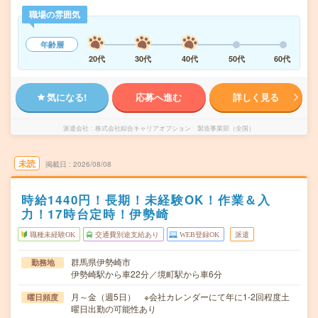
職場の雰囲気
年齢層
20代
30代
40代
50代
60代
気になる!
応募へ進む
詳しく見る
派遣会社
株式会社綜合キャリアオプション 製造事業部（全国）
未読
掲載日
2026/08/08
時給1440円！長期！未経験OK！作業＆入
力！17時台定時！伊勢崎
職種未経験OK
交通費別途支給あり
WEB登録OK
派遣
群馬県伊勢崎市
勤務地
伊勢崎駅から車22分／境町駅から車6分
月～金（週5日） ※会社カレンダーにて年に1-2回程度土
曜日頻度
曜日出勤の可能性あり