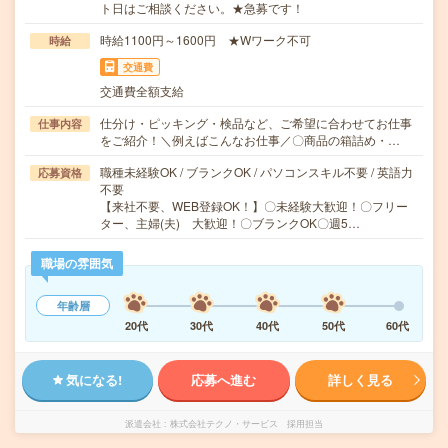
ト日はご相談ください。★急募です！
時給1100円～1600円 ★Wワーク不可
時給
交通費
交通費全額支給
仕分け・ピッキング・検品など、ご希望に合わせてお仕事
仕事内容
をご紹介！＼例えばこんなお仕事／〇商品の箱詰め・…
職種未経験OK / ブランクOK / パソコンスキル不要 / 英語力
応募資格
不要
【来社不要、WEB登録OK！】〇未経験大歓迎！〇フリー
ター、主婦(夫) 大歓迎！〇ブランクOK〇週5…
職場の雰囲気
年齢層
20代
30代
40代
50代
60代
気になる!
応募へ進む
詳しく見る
派遣会社
株式会社テクノ・サービス 採用担当