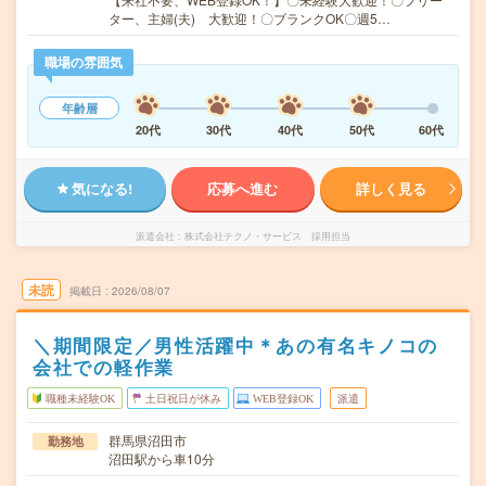
ター、主婦(夫) 大歓迎！〇ブランクOK〇週5…
職場の雰囲気
年齢層
20代
30代
40代
50代
60代
気になる!
応募へ進む
詳しく見る
派遣会社
株式会社テクノ・サービス 採用担当
未読
掲載日
2026/08/07
＼期間限定／男性活躍中＊あの有名キノコの
会社での軽作業
職種未経験OK
土日祝日が休み
WEB登録OK
派遣
群馬県沼田市
勤務地
沼田駅から車10分