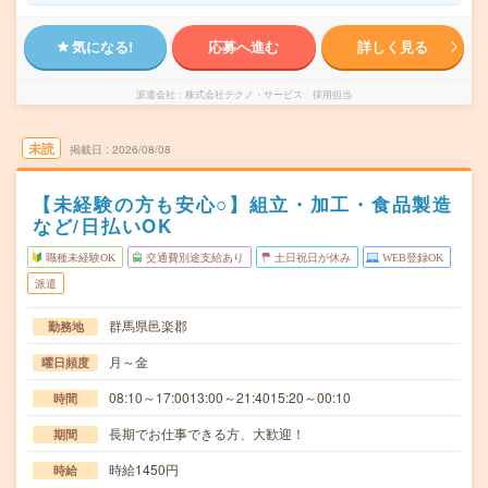
気になる!
応募へ進む
詳しく見る
派遣会社
株式会社テクノ・サービス 採用担当
未読
掲載日
2026/08/08
【未経験の方も安心○】組立・加工・食品製造
など/日払いOK
職種未経験OK
交通費別途支給あり
土日祝日が休み
WEB登録OK
派遣
群馬県邑楽郡
勤務地
月～金
曜日頻度
08:10～17:0013:00～21:4015:20～00:10
時間
長期でお仕事できる方、大歓迎！
期間
時給1450円
時給