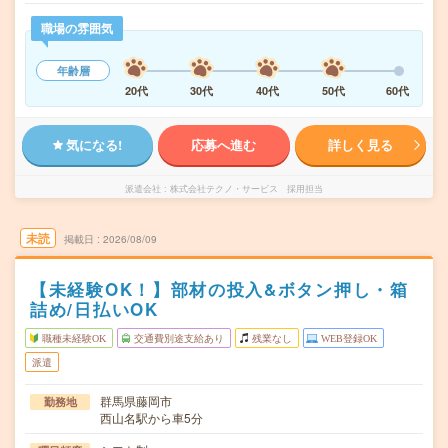
職場の雰囲気
年齢層
20代
30代
40代
50代
60代
気になる!
応募へ進む
詳しく見る
派遣会社
株式会社テクノ・サービス 採用担当
未読
掲載日
2026/08/09
【未経験OK！】部材の投入&ボタン押し・箱
詰め/日払いOK
職種未経験OK
交通費別途支給あり
残業なし
WEB登録OK
派遣
群馬県藤岡市
勤務地
西山名駅から車5分