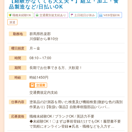
【経験がなくても大丈夫＊】組立・加工・食
品製造など/日払いOK
職種未経験OK
交通費別途支給あり
土日祝日が休み
WEB登録OK
派遣
群馬県邑楽郡
勤務地
川俣駅から車10分
月～金
曜日頻度
08:10～17:00
時間
長期でお仕事できる方、大歓迎！
期間
時給1450円
時給
交通費
交通費規定内支給
塗装品の計測器を用いた検査及び機能検査(微妙な色の識別
仕事内容
作業あり)【取扱い製品】自動車樹脂部品(バンパ…
職種未経験OK / ブランクOK / 英語力不要
応募資格
◆未経験OK！〇まずは事前登録だけでもOK！履歴書不要
で気軽にオンライン登録★氏名・職種などを入力す…