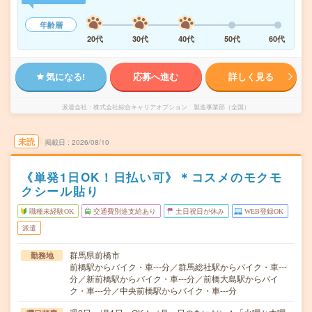
年齢層
20代
30代
40代
50代
60代
気になる!
応募へ進む
詳しく見る
派遣会社
株式会社綜合キャリアオプション 製造事業部（全国）
未読
掲載日
2026/08/10
《単発1日OK！日払い可》＊コスメのモクモ
クシール貼り
職種未経験OK
交通費別途支給あり
土日祝日が休み
WEB登録OK
派遣
群馬県前橋市
勤務地
前橋駅からバイク・車---分／群馬総社駅からバイク・車---
分／新前橋駅からバイク・車---分／前橋大島駅からバイ
ク・車---分／中央前橋駅からバイク・車---分