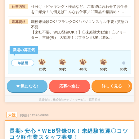
仕分け・ピッキング・検品など、ご希望に合わせてお仕事
仕事内容
をご紹介！＼例えばこんなお仕事／〇商品の箱詰め・…
職種未経験OK / ブランクOK / パソコンスキル不要 / 英語力
応募資格
不要
【来社不要、WEB登録OK！】〇未経験大歓迎！〇フリー
ター、主婦(夫) 大歓迎！〇ブランクOK〇週5…
職場の雰囲気
年齢層
20代
30代
40代
50代
60代
気になる!
応募へ進む
詳しく見る
派遣会社
株式会社テクノ・サービス 採用担当
未読
掲載日
2026/08/08
長期×安心＊WEB登録OK！未経験歓迎〇コツ
コツ軽作業スタッフ募集！