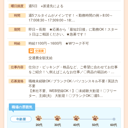
週5日 ※派遣先による
曜日頻度
週5フルタイムがメインです！＜勤務時間の例＞8:00～
時間
17:008:30～17:309:00～18:…
即日～長期 ★応募から「最短2日後」に勤務OK！スター
期間
ト日はご相談ください。★急募です！
時給1100円～1600円 ★Wワーク不可
時給
交通費
交通費全額支給
仕分け・ピッキング・検品など、ご希望に合わせてお仕事
仕事内容
をご紹介！＼例えばこんなお仕事／〇商品の箱詰め・…
職種未経験OK / ブランクOK / パソコンスキル不要 / 英語力
応募資格
不要
【来社不要、WEB登録OK！】〇未経験大歓迎！〇フリー
ター、主婦(夫) 大歓迎！〇ブランクOK〇週5…
職場の雰囲気
年齢層
20代
30代
40代
50代
60代