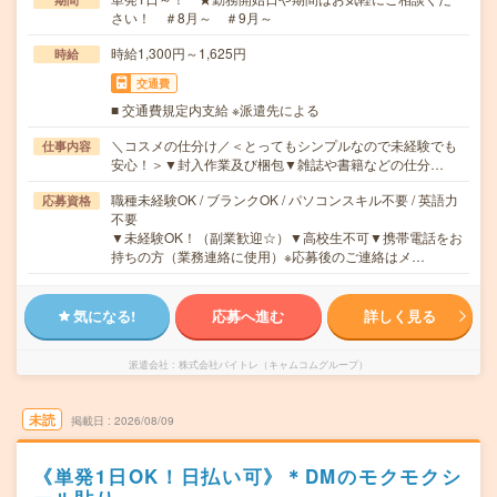
さい！ ＃8月～ ＃9月～
時給1,300円～1,625円
時給
交通費
■ 交通費規定内支給 ※派遣先による
＼コスメの仕分け／＜とってもシンプルなので未経験でも
仕事内容
安心！＞▼封入作業及び梱包▼雑誌や書籍などの仕分…
職種未経験OK / ブランクOK / パソコンスキル不要 / 英語力
応募資格
不要
▼未経験OK！（副業歓迎☆）▼高校生不可▼携帯電話をお
持ちの方（業務連絡に使用）※応募後のご連絡はメ…
気になる!
応募へ進む
詳しく見る
派遣会社
株式会社バイトレ（キャムコムグループ）
未読
掲載日
2026/08/09
《単発1日OK！日払い可》＊DMのモクモクシ