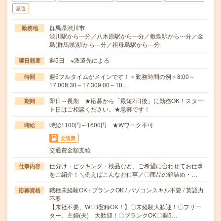
派遣
群馬県渋川市
勤務地
渋川駅から---分／八木原駅から---分／敷島駅から---分／金
島(群馬県)駅から---分／祖母島駅から---分
週5日 ※派遣先による
曜日頻度
週5フルタイムがメインです！＜勤務時間の例＞8:00～
時間
17:008:30～17:309:00～18:…
即日～長期 ★応募から「最短2日後」に勤務OK！スター
期間
ト日はご相談ください。★急募です！
時給1100円～1600円 ★Wワーク不可
時給
交通費
交通費全額支給
仕分け・ピッキング・検品など、ご希望に合わせてお仕事
仕事内容
をご紹介！＼例えばこんなお仕事／〇商品の箱詰め・…
職種未経験OK / ブランクOK / パソコンスキル不要 / 英語力
応募資格
不要
【来社不要、WEB登録OK！】〇未経験大歓迎！〇フリー
ター、主婦(夫) 大歓迎！〇ブランクOK〇週5…