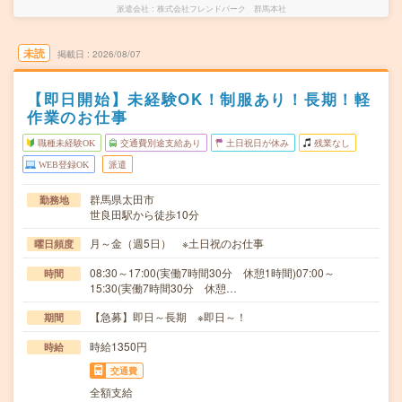
派遣会社
株式会社フレンドパーク 群馬本社
未読
掲載日
2026/08/07
【即日開始】未経験OK！制服あり！長期！軽
作業のお仕事
職種未経験OK
交通費別途支給あり
土日祝日が休み
残業なし
WEB登録OK
派遣
群馬県太田市
勤務地
世良田駅から徒歩10分
月～金（週5日） ※土日祝のお仕事
曜日頻度
08:30～17:00(実働7時間30分 休憩1時間)07:00～
時間
15:30(実働7時間30分 休憩…
【急募】即日～長期 ※即日～！
期間
時給1350円
時給
交通費
全額支給