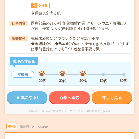
交通費
交通費規定内支給
医療部品の組立/検査(顕微鏡作業)クリーンウエア着用はん
仕事内容
だ付け作業もあり(未経験者可)【取扱製品情報…
職種未経験OK / ブランクOK / 英語力不要
応募資格
◆未経験OK！◆ExcelやWordの操作できる方歓迎！〇まず
は事前登録だけでもOK！履歴書不要で気…
職場の雰囲気
年齢層
20代
30代
40代
50代
60代
気になる!
応募へ進む
詳しく見る
派遣会社
株式会社綜合キャリアオプション 製造事業部（全国）
未読
掲載日
2026/08/05