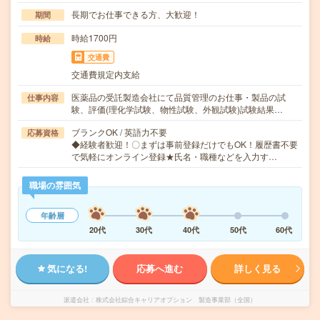
長期でお仕事できる方、大歓迎！
期間
時給1700円
時給
交通費
交通費規定内支給
医薬品の受託製造会社にて品質管理のお仕事・製品の試
仕事内容
験、評価(理化学試験、物性試験、外観試験)試験結果…
ブランクOK / 英語力不要
応募資格
◆経験者歓迎！〇まずは事前登録だけでもOK！履歴書不要
で気軽にオンライン登録★氏名・職種などを入力す…
職場の雰囲気
年齢層
20代
30代
40代
50代
60代
気になる!
応募へ進む
詳しく見る
派遣会社
株式会社綜合キャリアオプション 製造事業部（全国）