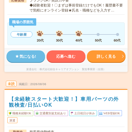
応募資格
◆経験者歓迎！〇まずは事前登録だけでもOK！履歴書不要
で気軽にオンライン登録★氏名・職種などを入力す…
職場の雰囲気
年齢層
20代
30代
40代
50代
60代
気になる!
応募へ進む
詳しく見る
派遣会社
株式会社綜合キャリアオプション 製造事業部（全国）
未読
掲載日
2026/08/06
【未経験スタート大歓迎！】車用パーツの外
観検査/日払いOK
職種未経験OK
交通費別途支給あり
土日祝日が休み
WEB登録OK
派遣
群馬県伊勢崎市
勤務地