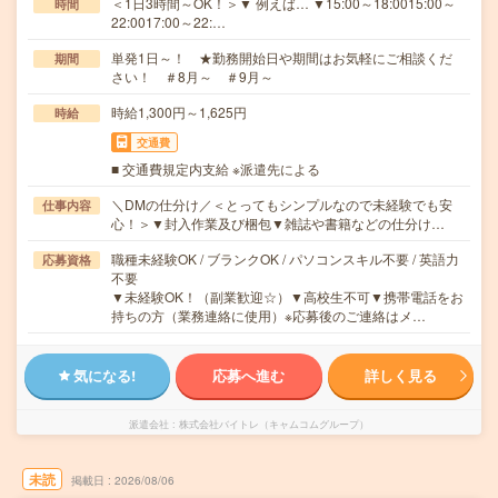
＜1日3時間～OK！＞▼ 例えば… ▼15:00～18:0015:00～
時間
22:0017:00～22:…
単発1日～！ ★勤務開始日や期間はお気軽にご相談くだ
期間
さい！ ＃8月～ ＃9月～
時給1,300円～1,625円
時給
交通費
■ 交通費規定内支給 ※派遣先による
＼DMの仕分け／＜とってもシンプルなので未経験でも安
仕事内容
心！＞▼封入作業及び梱包▼雑誌や書籍などの仕分け…
職種未経験OK / ブランクOK / パソコンスキル不要 / 英語力
応募資格
不要
▼未経験OK！（副業歓迎☆）▼高校生不可▼携帯電話をお
持ちの方（業務連絡に使用）※応募後のご連絡はメ…
気になる!
応募へ進む
詳しく見る
派遣会社
株式会社バイトレ（キャムコムグループ）
未読
掲載日
2026/08/06