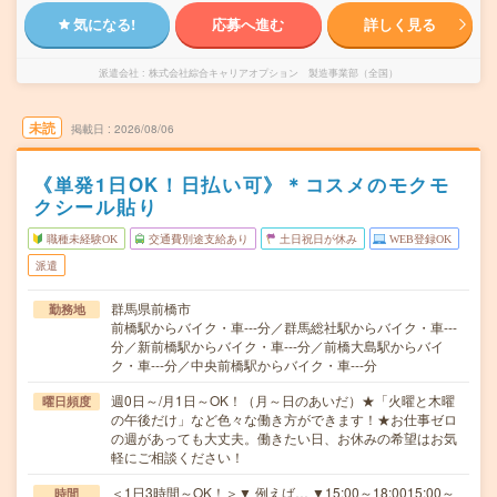
気になる!
応募へ進む
詳しく見る
派遣会社
株式会社綜合キャリアオプション 製造事業部（全国）
未読
掲載日
2026/08/06
《単発1日OK！日払い可》＊コスメのモクモ
クシール貼り
職種未経験OK
交通費別途支給あり
土日祝日が休み
WEB登録OK
派遣
群馬県前橋市
勤務地
前橋駅からバイク・車---分／群馬総社駅からバイク・車---
分／新前橋駅からバイク・車---分／前橋大島駅からバイ
ク・車---分／中央前橋駅からバイク・車---分
週0日～/月1日～OK！（月～日のあいだ）★「火曜と木曜
曜日頻度
の午後だけ」など色々な働き方ができます！★お仕事ゼロ
の週があっても大丈夫。働きたい日、お休みの希望はお気
軽にご相談ください！
＜1日3時間～OK！＞▼ 例えば… ▼15:00～18:0015:00～
時間