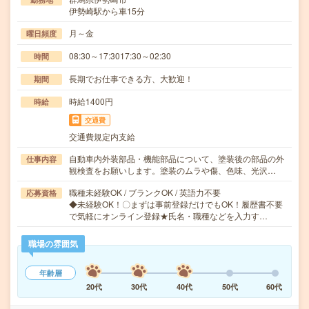
伊勢崎駅から車15分
月～金
曜日頻度
08:30～17:3017:30～02:30
時間
長期でお仕事できる方、大歓迎！
期間
時給1400円
時給
交通費
交通費規定内支給
自動車内外装部品・機能部品について、塗装後の部品の外
仕事内容
観検査をお願いします。塗装のムラや傷、色味、光沢…
職種未経験OK / ブランクOK / 英語力不要
応募資格
◆未経験OK！〇まずは事前登録だけでもOK！履歴書不要
で気軽にオンライン登録★氏名・職種などを入力す…
職場の雰囲気
年齢層
20代
30代
40代
50代
60代