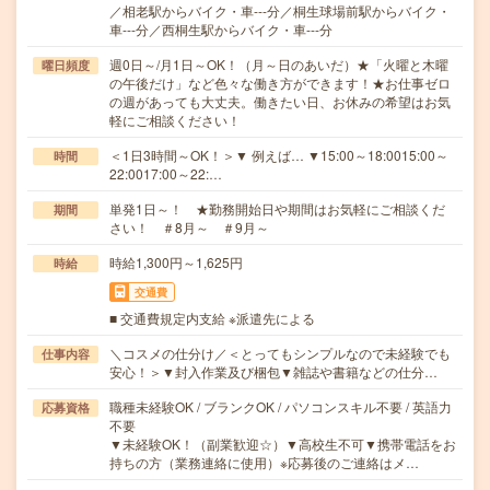
／相老駅からバイク・車---分／桐生球場前駅からバイク・
車---分／西桐生駅からバイク・車---分
週0日～/月1日～OK！（月～日のあいだ）★「火曜と木曜
曜日頻度
の午後だけ」など色々な働き方ができます！★お仕事ゼロ
の週があっても大丈夫。働きたい日、お休みの希望はお気
軽にご相談ください！
＜1日3時間～OK！＞▼ 例えば… ▼15:00～18:0015:00～
時間
22:0017:00～22:…
単発1日～！ ★勤務開始日や期間はお気軽にご相談くだ
期間
さい！ ＃8月～ ＃9月～
時給1,300円～1,625円
時給
交通費
■ 交通費規定内支給 ※派遣先による
＼コスメの仕分け／＜とってもシンプルなので未経験でも
仕事内容
安心！＞▼封入作業及び梱包▼雑誌や書籍などの仕分…
職種未経験OK / ブランクOK / パソコンスキル不要 / 英語力
応募資格
不要
▼未経験OK！（副業歓迎☆）▼高校生不可▼携帯電話をお
持ちの方（業務連絡に使用）※応募後のご連絡はメ…