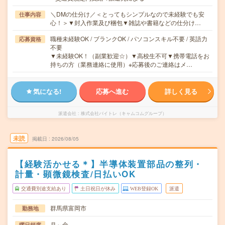
＼DMの仕分け／＜とってもシンプルなので未経験でも安
仕事内容
心！＞▼封入作業及び梱包▼雑誌や書籍などの仕分け…
職種未経験OK / ブランクOK / パソコンスキル不要 / 英語力
応募資格
不要
▼未経験OK！（副業歓迎☆）▼高校生不可▼携帯電話をお
持ちの方（業務連絡に使用）※応募後のご連絡はメ…
気になる!
応募へ進む
詳しく見る
派遣会社
株式会社バイトレ（キャムコムグループ）
未読
掲載日
2026/08/05
【経験活かせる＊】半導体装置部品の整列・
計量・顕微鏡検査/日払いOK
交通費別途支給あり
土日祝日が休み
WEB登録OK
派遣
群馬県富岡市
勤務地
月～金
曜日頻度