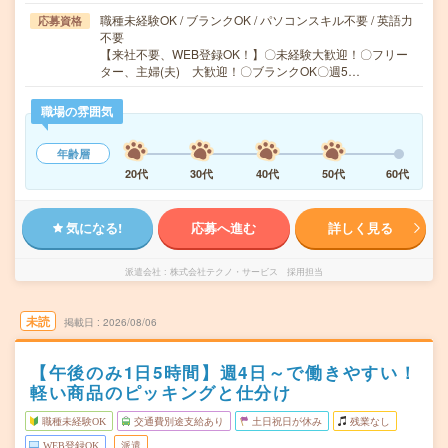
職種未経験OK / ブランクOK / パソコンスキル不要 / 英語力
応募資格
不要
【来社不要、WEB登録OK！】〇未経験大歓迎！〇フリー
ター、主婦(夫) 大歓迎！〇ブランクOK〇週5…
職場の雰囲気
年齢層
20代
30代
40代
50代
60代
気になる!
応募へ進む
詳しく見る
派遣会社
株式会社テクノ・サービス 採用担当
未読
掲載日
2026/08/06
【午後のみ1日5時間】週4日～で働きやすい！
軽い商品のピッキングと仕分け
職種未経験OK
交通費別途支給あり
土日祝日が休み
残業なし
WEB登録OK
派遣