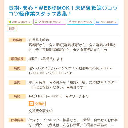
長期×安心＊WEB登録OK！未経験歓迎〇コツ
コツ軽作業スタッフ募集！
職種未経験OK
交通費別途支給あり
土日祝日が休み
WEB登録OK
派遣
群馬県高崎市
勤務地
高崎駅から---分／新町(群馬県)駅から---分／群馬八幡駅か
ら---分／高崎問屋町駅から---分／倉賀野駅から---分
週5日 ※派遣先による
曜日頻度
週5フルタイムがメインです！＜勤務時間の例＞8:00～
時間
17:008:30～17:309:00～18:…
即日～長期 ★応募から「最短2日後」に勤務OK！スター
期間
ト日はご相談ください。★急募です！
時給1100円～1600円 ★Wワーク不可
時給
交通費
交通費全額支給
仕分け・ピッキング・検品など、ご希望に合わせてお仕事
仕事内容
をご紹介！＼例えばこんなお仕事／〇商品の箱詰め・…