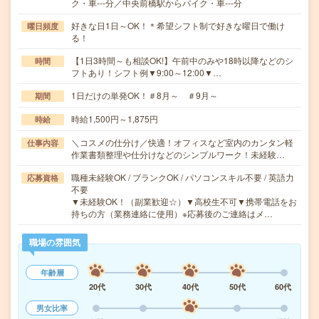
ク・車---分／中央前橋駅からバイク・車---分
好きな日1日～OK！＊希望シフト制で好きな曜日で働け
曜日頻度
る！
【1日3時間～も相談OK!】午前中のみや18時以降などのシ
時間
フトあり！シフト例▼9:00～12:00▼…
1日だけの単発OK！＃8月～ ＃9月～
期間
時給1,500円～1,875円
時給
＼コスメの仕分け／快適！オフィスなど室内のカンタン軽
仕事内容
作業書類整理や仕分けなどのシンプルワーク！未経験…
職種未経験OK / ブランクOK / パソコンスキル不要 / 英語力
応募資格
不要
▼未経験OK！（副業歓迎☆）▼高校生不可▼携帯電話をお
持ちの方（業務連絡に使用）※応募後のご連絡はメ…
職場の雰囲気
年齢層
20代
30代
40代
50代
60代
男女比率