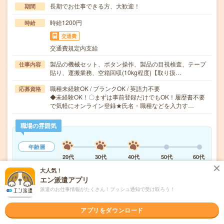
長期でお仕事できる方、大歓迎！
期間
時給1200円
時給
交通費
交通費規定内支給
製品の機械セット、ボタン操作、製品の目視検査、テープ
仕事内容
貼り、運搬業務、空箱回収(10kg程度)【取り扱…
職種未経験OK / ブランクOK / 英語力不要
応募資格
◆未経験OK！〇まずは事前登録だけでもOK！履歴書不要
で気軽にオンライン登録★氏名・職種などを入力す…
職場の雰囲気
年齢層
20代
30代
40代
50代
60代
大人気！
エン派遣アプリ
気になる!
応募へ進む
詳しく見る
派遣のお仕事情報がたくさん！プッシュ通知で受け取ろう！
派遣会社
株式会社綜合キャリアオプション 製造事業部（全国）
アプリをダウンロード