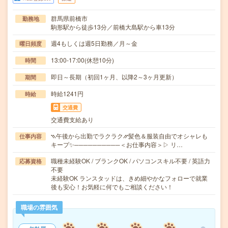
群馬県前橋市
勤務地
駒形駅から徒歩13分／前橋大島駅から車13分
週4もしくは週5日勤務／月～金
曜日頻度
13:00-17:00(休憩10分)
時間
即日～長期（初回1ヶ月、以降2～3ヶ月更新）
期間
時給1241円
時給
交通費
交通費支給あり
⳹午後から出勤でラクラク⳼髪色＆服装自由でオシャレも
仕事内容
キープ✨──────────＜お仕事内容＞▷ リ…
職種未経験OK / ブランクOK / パソコンスキル不要 / 英語力
応募資格
不要
未経験OK ランスタッドは、きめ細やかなフォローで就業
後も安心！お気軽に何でもご相談ください！
職場の雰囲気