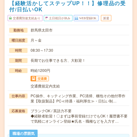
【経験活かしてステップUP！！】修理品の受
付/日払いOK
交通費別途支給あり
土日祝日が休み
WEB登録OK
派遣
群馬県太田市
勤務地
月～金
曜日頻度
08:30～17:30
時間
長期でお仕事できる方、大歓迎！
期間
時給1200円
時給
交通費
交通費規定内支給
PC操作、キッティング作業、PC清掃、梱包その他付帯作
仕事内容
業【取扱製品】PC≪待遇・福利厚生≫・日払い制…
ブランクOK / 英語力不要
応募資格
◆経験者歓迎！〇まずは事前登録だけでもOK！履歴書不要
で気軽にオンライン登録★氏名・職種などを入力す…
職場の雰囲気