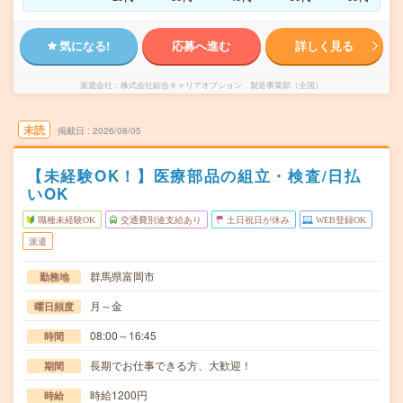
気になる!
応募へ進む
詳しく見る
派遣会社
株式会社綜合キャリアオプション 製造事業部（全国）
未読
掲載日
2026/08/05
【未経験OK！】医療部品の組立・検査/日払
いOK
職種未経験OK
交通費別途支給あり
土日祝日が休み
WEB登録OK
派遣
群馬県富岡市
勤務地
月～金
曜日頻度
08:00～16:45
時間
長期でお仕事できる方、大歓迎！
期間
時給1200円
時給