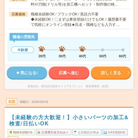
料や刃物(ドリル等)を加工機へセット・制作物の検…
職種未経験OK / ブランクOK / 英語力不要
応募資格
◆未経験OK！〇まずは事前登録だけでもOK！履歴書不要
で気軽にオンライン登録★氏名・職種などを入力す…
職場の雰囲気
年齢層
20代
30代
40代
50代
60代
気になる!
応募へ進む
詳しく見る
派遣会社
株式会社綜合キャリアオプション 製造事業部（全国）
未読
掲載日
2026/08/05
【未経験の方大歓迎！】小さいパーツの加工&
検査/日払いOK
職種未経験OK
交通費別途支給あり
土日祝日が休み
WEB登録OK