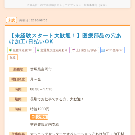
派遣会社
株式会社綜合キャリアオプション 製造事業部（全国）
未読
掲載日
2026/08/05
【未経験スタート大歓迎！】医療部品の穴あ
け加工/日払いOK
職種未経験OK
交通費別途支給あり
土日祝日が休み
WEB登録OK
派遣
群馬県富岡市
勤務地
月～金
曜日頻度
08:30～17:15
時間
長期でお仕事できる方、大歓迎！
期間
時給1200円
時給
交通費
交通費規定内支給
マシニングセンターのオペレーション穴あけ加工・加工材
仕事内容