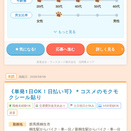
年齢層
20代
30代
40代
50代
60代
男女比率
女性
男性
もっと見る
気になる!
応募へ進む
詳しく見る
派遣会社
ランスタッド株式会社 北関東エリア
未読
掲載日
2026/08/06
《単発1日OK！日払い可》＊コスメのモクモ
クシール貼り
職種未経験OK
交通費別途支給あり
土日祝日が休み
WEB登録OK
派遣
群馬県桐生市
勤務地
桐生駅からバイク・車---分／新桐生駅からバイク・車---分