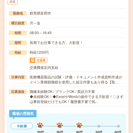
派遣
群馬県富岡市
勤務地
月～金
曜日頻度
08:00～16:45
時間
長期でお仕事できる方、大歓迎！
期間
時給1200円
時給
交通費
交通費規定内支給
医療機器製品の試験・評価・ドキュメント作成資料作成が
仕事内容
メイン業務顕微鏡を使用した組立作業もあり得る【取…
職種未経験OK / ブランクOK / 英語力不要
応募資格
◆未経験OK！◆ExcelやWordの操作できる方歓迎！〇まず
は事前登録だけでもOK！履歴書不要で気…
職場の雰囲気
年齢層
20代
30代
40代
50代
60代