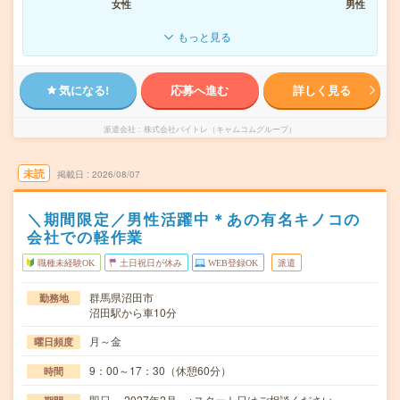
女性
男性
もっと見る
気になる!
応募へ進む
詳しく見る
派遣会社
株式会社バイトレ（キャムコムグループ）
未読
掲載日
2026/08/07
＼期間限定／男性活躍中＊あの有名キノコの
会社での軽作業
職種未経験OK
土日祝日が休み
WEB登録OK
派遣
群馬県沼田市
勤務地
沼田駅から車10分
月～金
曜日頻度
9：00～17：30（休憩60分）
時間
即日～ 2027年2月 ※スタート日はご相談ください。