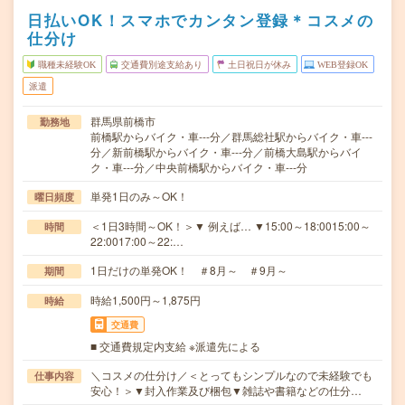
日払いOK！スマホでカンタン登録＊コスメの
仕分け
職種未経験OK
交通費別途支給あり
土日祝日が休み
WEB登録OK
派遣
群馬県前橋市
勤務地
前橋駅からバイク・車---分／群馬総社駅からバイク・車---
分／新前橋駅からバイク・車---分／前橋大島駅からバイ
ク・車---分／中央前橋駅からバイク・車---分
単発1日のみ～OK！
曜日頻度
＜1日3時間～OK！＞▼ 例えば… ▼15:00～18:0015:00～
時間
22:0017:00～22:…
1日だけの単発OK！ ＃8月～ ＃9月～
期間
時給1,500円～1,875円
時給
交通費
■ 交通費規定内支給 ※派遣先による
＼コスメの仕分け／＜とってもシンプルなので未経験でも
仕事内容
安心！＞▼封入作業及び梱包▼雑誌や書籍などの仕分…