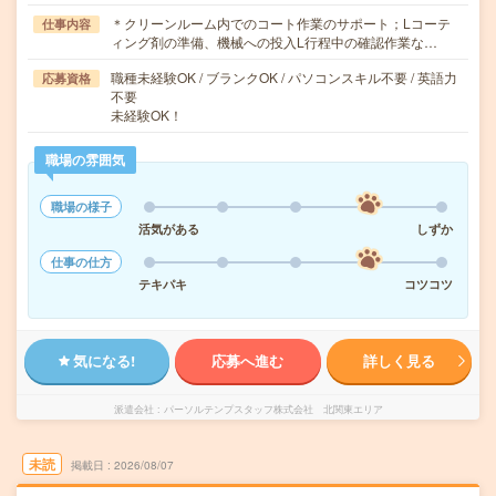
＊クリーンルーム内でのコート作業のサポート；Lコーテ
仕事内容
ィング剤の準備、機械への投入L行程中の確認作業な…
職種未経験OK / ブランクOK / パソコンスキル不要 / 英語力
応募資格
不要
未経験OK！
職場の雰囲気
職場の様子
活気がある
しずか
仕事の仕方
テキパキ
コツコツ
気になる!
応募へ進む
詳しく見る
派遣会社
パーソルテンプスタッフ株式会社 北関東エリア
未読
掲載日
2026/08/07