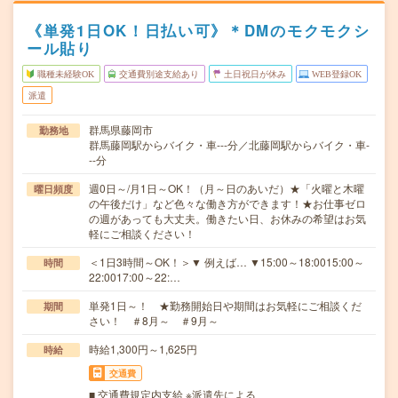
《単発1日OK！日払い可》＊DMのモクモクシ
ール貼り
職種未経験OK
交通費別途支給あり
土日祝日が休み
WEB登録OK
派遣
群馬県藤岡市
勤務地
群馬藤岡駅からバイク・車---分／北藤岡駅からバイク・車-
--分
週0日～/月1日～OK！（月～日のあいだ）★「火曜と木曜
曜日頻度
の午後だけ」など色々な働き方ができます！★お仕事ゼロ
の週があっても大丈夫。働きたい日、お休みの希望はお気
軽にご相談ください！
＜1日3時間～OK！＞▼ 例えば… ▼15:00～18:0015:00～
時間
22:0017:00～22:…
単発1日～！ ★勤務開始日や期間はお気軽にご相談くだ
期間
さい！ ＃8月～ ＃9月～
時給1,300円～1,625円
時給
交通費
■ 交通費規定内支給 ※派遣先による