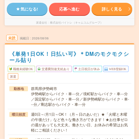
気になる!
応募へ進む
詳しく見る
派遣会社
株式会社バイトレ（キャムコムグループ）
未読
掲載日
2026/08/06
《単発1日OK！日払い可》＊DMのモクモクシ
ール貼り
職種未経験OK
交通費別途支給あり
土日祝日が休み
WEB登録OK
派遣
群馬県伊勢崎市
勤務地
伊勢崎駅からバイク・車---分／境町駅からバイク・車---分
／国定駅からバイク・車---分／新伊勢崎駅からバイク・車-
--分／剛志駅からバイク・車---分
週0日～/月1日～OK！（月～日のあいだ）★「火曜と木曜
曜日頻度
の午後だけ」など色々な働き方ができます！★お仕事ゼロ
の週があっても大丈夫。働きたい日、お休みの希望はお気
軽にご相談ください！