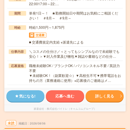
22:0017:00～22:…
単発1日～！ ★勤務開始日や期間はお気軽にご相談くだ
期間
さい！ ＃8月～ ＃9月～
時給1,500円～1,875円
時給
交通費
■ 交通費規定内支給 ※派遣先による
＼コスメの仕分け／＜とってもシンプルなので未経験でも
仕事内容
安心！＞▼封入作業及び梱包▼雑誌や書籍などの仕分…
職種未経験OK / ブランクOK / パソコンスキル不要 / 英語力
応募資格
不要
▼未経験OK！（副業歓迎☆）▼高校生不可▼携帯電話をお
持ちの方（業務連絡に使用）※応募後のご連絡はメ…
気になる!
応募へ進む
詳しく見る
派遣会社
株式会社バイトレ（キャムコムグループ）
未読
掲載日
2026/08/06