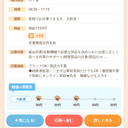
08:30～17:15
時間
長期でお仕事できる方、大歓迎！
期間
時給1150円
時給
交通費
交通費規定内支給
振込作業(自動機械で必要な部品を決められた位置に正しく
仕事内容
並べる作業のサポート)精密部品の計量(部品のカ…
ブランクOK / 英語力不要
応募資格
◆経験者歓迎！〇まずは事前登録だけでもOK！履歴書不要
で気軽にオンライン登録★氏名・職種などを入力す…
職場の雰囲気
年齢層
20代
30代
40代
50代
60代
気になる!
応募へ進む
詳しく見る