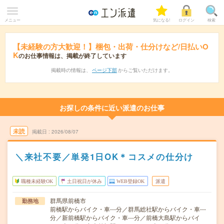
メニュー
気になる!
ログイン
検索
【未経験の方大歓迎！】梱包・出荷・仕分けなど/日払いO
K
のお仕事情報は、掲載が終了しています
掲載時の情報は、
ページ下部
からご覧いただけます。
お探しの条件に近い派遣のお仕事
未読
掲載日
2026/08/07
＼来社不要／単発1日OK＊コスメの仕分け
職種未経験OK
土日祝日が休み
WEB登録OK
派遣
群馬県前橋市
勤務地
前橋駅からバイク・車---分／群馬総社駅からバイク・車---
分／新前橋駅からバイク・車---分／前橋大島駅からバイ