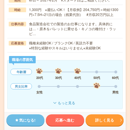
期間
1,300円 ※週払いOK！【月収例】204,750円＝時給1300
時給
円×7.5H×21日の場合（残業代別） #月収20万円以上
食品製造会社での製造のお仕事になります。具体的に
仕事内容
は…・原木をパレットに乗せる・キノコの種付け・ラッ
ピ…
職種未経験OK / ブランクOK / 英語力不要
応募資格
※特別な経験やスキルはいりません※未経験OK
職場の雰囲気
年齢層
20代
30代
40代
50代
60代
男女比率
女性
男性
もっと見る
気になる!
応募へ進む
詳しく見る