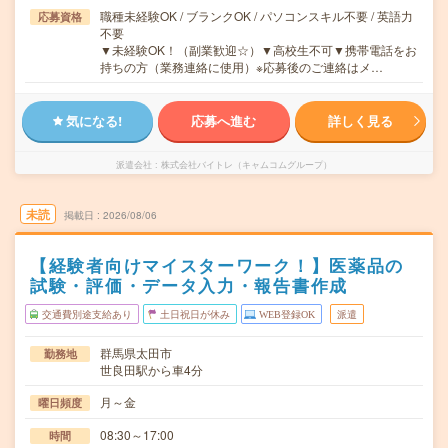
職種未経験OK / ブランクOK / パソコンスキル不要 / 英語力
応募資格
不要
▼未経験OK！（副業歓迎☆）▼高校生不可▼携帯電話をお
持ちの方（業務連絡に使用）※応募後のご連絡はメ…
気になる!
応募へ進む
詳しく見る
派遣会社
株式会社バイトレ（キャムコムグループ）
未読
掲載日
2026/08/06
【経験者向けマイスターワーク！】医薬品の
試験・評価・データ入力・報告書作成
交通費別途支給あり
土日祝日が休み
WEB登録OK
派遣
群馬県太田市
勤務地
世良田駅から車4分
月～金
曜日頻度
08:30～17:00
時間