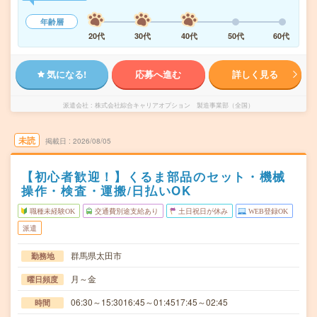
年齢層
20代
30代
40代
50代
60代
気になる!
応募へ進む
詳しく見る
派遣会社
株式会社綜合キャリアオプション 製造事業部（全国）
未読
掲載日
2026/08/05
【初心者歓迎！】くるま部品のセット・機械
操作・検査・運搬/日払いOK
職種未経験OK
交通費別途支給あり
土日祝日が休み
WEB登録OK
派遣
群馬県太田市
勤務地
月～金
曜日頻度
06:30～15:3016:45～01:4517:45～02:45
時間