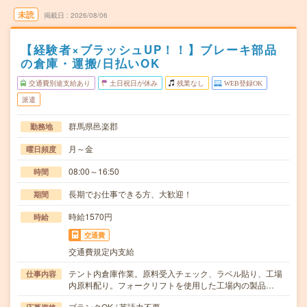
未読
掲載日
2026/08/06
【経験者×ブラッシュUP！！】ブレーキ部品
の倉庫・運搬/日払いOK
交通費別途支給あり
土日祝日が休み
残業なし
WEB登録OK
派遣
群馬県邑楽郡
勤務地
月～金
曜日頻度
08:00～16:50
時間
長期でお仕事できる方、大歓迎！
期間
時給1570円
時給
交通費
交通費規定内支給
テント内倉庫作業。原料受入チェック、ラベル貼り、工場
仕事内容
内原料配り。フォークリフトを使用した工場内の製品…
ブランクOK / 英語力不要