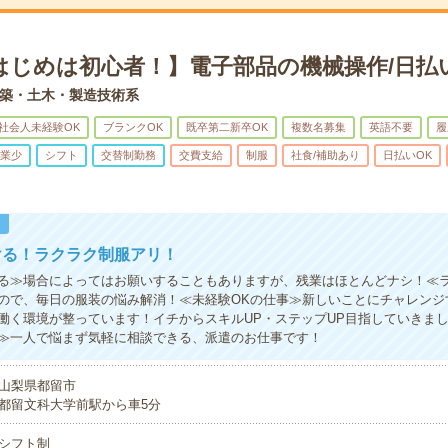
はじめは初心者！】電子部品の機械操作/日払
築・土木・製造技術系
社会人未経験OK
ブランクOK
既卒第二新卒OK
複数名募集
英語不要
履
業少
シフト
交替制勤務
交費支給
制服
社食/補助あり
日払いOK
！
ける！ラクラク制服アリ！
る≫場合によってはお願いすることもありますが、残業はほとんどナシ！≪
ので、毎日の服装の悩み解消！≪未経験OKの仕事≫新しいことにチャレンジ
働く環境が整っています！イチからスキルUP・ステップUP目指していきま
≫一人で悩まず気軽に相談できる、派遣のお仕事です！
山梨県都留市
都留文科大学前駅から車5分
シフト制