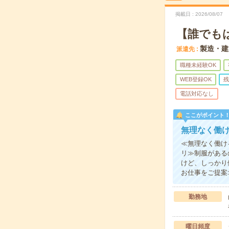
掲載日
2026/08/07
【誰でも
製造・建
派遣先
職種未経験OK
WEB登録OK
残
電話対応なし
ここがポイント
無理なく働
≪無理なく働け
リ≫制服がある
けど、しっかり
お仕事をご提案
勤務地
曜日頻度