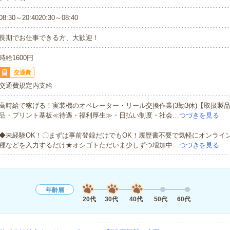
08:30～20:4020:30～08:40
長期でお仕事できる方、大歓迎！
時給1600円
交通費
交通費規定内支給
高時給で稼げる！実装機のオペレーター・リール交換作業(3勤3休)【取扱製
品・プリント基板≪待遇・福利厚生≫・日払い制度・社会…
つづきを見る
◆未経験OK！〇まずは事前登録だけでもOK！履歴書不要で気軽にオンライ
種などを入力するだけ★オシゴトただいま少しずつ増加中…
つづきを見る
年齢層
20代
30代
40代
50代
60代