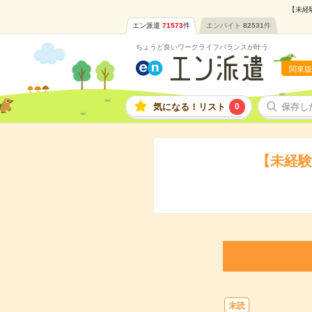
【未経
エン派遣
71573
件
エンバイト
82531
件
ちょうど良いワークライフバランスが叶う
関東版
気になる！リスト
0
保存し
【未経験
未読