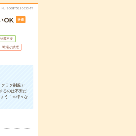
No.SGSIY5176633-T4
いOK
派遣
歴書不要
職場が禁煙
ラクラク制服ア
するのは不安だ
しょう！≪様々な