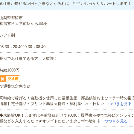
る仕事が探せる≫困った事などがあれば、担当がしっかりサポートします！
山梨県都留市
都留文科大学前駅から車5分
シフト制
08:30～20:4020:30～08:40
長期でお仕事できる方、大歓迎！
時給1600円
交通費
交通費規定内支給
高時給で稼げる！自動機を使用した基板生産、部品供給およびエラー時の復
情報】電子部品・プリント基板≪待遇・福利厚生≫・日払い…
つづきを見る
◆未経験OK！〇まずは事前登録だけでもOK！履歴書不要で気軽にオンライ
種などを入力するだけ★オシゴトただいま少しずつ増加中…
つづきを見る