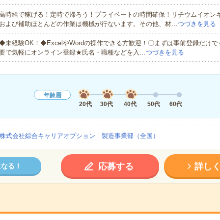
高時給で稼げる！定時で帰ろう！プライベートの時間確保！リチウムイオン
および補助ほとんどの作業は機械が行ないます。その他、材…
つづきを見る
◆未経験OK！◆ExcelやWordの操作できる方歓迎！〇まずは事前登録だけ
要で気軽にオンライン登録★氏名・職種などを入…
つづきを見る
年齢層
20代
30代
40代
50代
60代
株式会社綜合キャリアオプション 製造事業部（全国）
応募する
詳し
になる！