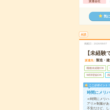
派遣会社
気
未読
掲載日
2026/08/07
【未経験
製造・建
派遣先
職種未経験OK
WEB登録OK
残
ここがポイント
時間にメリ
≪時間にメリハ
アリ≫制服があ
不安だけど、し