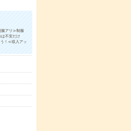
制服アリ≫制服
のは不安だけ
ょう！≪収入アッ