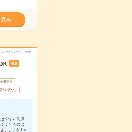
く見る
No.SGSIY5214437-T4
OK
派遣
歴書不要
電話対応なし
動きやすい制服
レンジするのは
いきましょう！≪