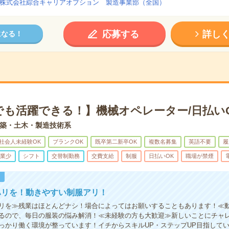
株式会社綜合キャリアオプション 製造事業部（全国）
応募する
詳し
になる！
でも活躍できる！】機械オペレーター/日払い
築・土木・製造技術系
社会人未経験OK
ブランクOK
既卒第二新卒OK
複数名募集
英語不要
履
業少
シフト
交替制勤務
交費支給
制服
日払いOK
職場が禁煙
！
ハリを！動きやすい制服アリ！
リを≫残業はほとんどナシ！場合によってはお願いすることもあります！≪
るので、毎日の服装の悩み解消！≪未経験の方も大歓迎≫新しいことにチャ
っかり働く環境が整っています！イチからスキルUP・ステップUP目指して