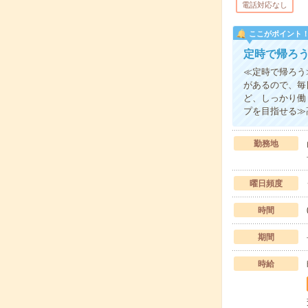
電話対応なし
ここがポイント
定時で帰ろ
≪定時で帰ろう
があるので、毎
ど、しっかり働
プを目指せる≫
勤務地
曜日頻度
時間
期間
時給