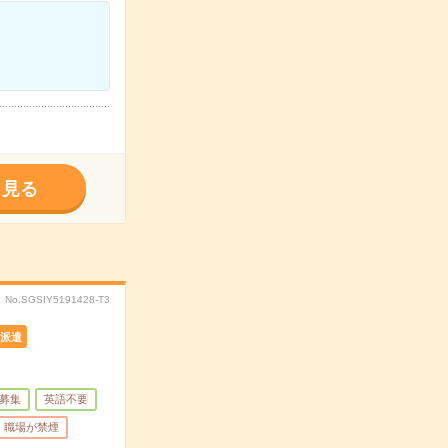
く見る
No.SGSIY5191428-T3
派遣
募集
英語不要
職場が禁煙