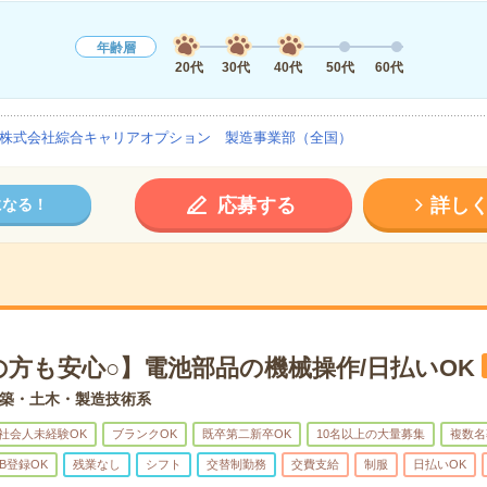
年齢層
20代
30代
40代
50代
60代
株式会社綜合キャリアオプション 製造事業部（全国）
応募する
詳し
になる！
の方も安心○】電池部品の機械操作/日払いOK
築・土木・製造技術系
社会人未経験OK
ブランクOK
既卒第二新卒OK
10名以上の大量募集
複数名
B登録OK
残業なし
シフト
交替制勤務
交費支給
制服
日払いOK