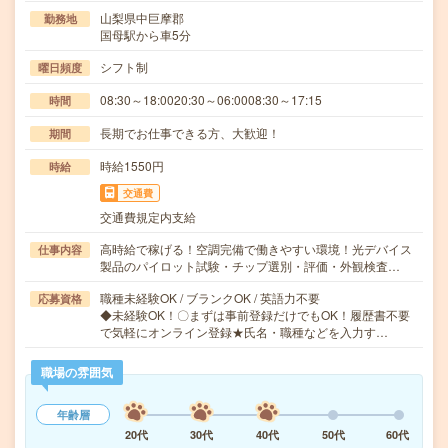
山梨県中巨摩郡
勤務地
国母駅から車5分
シフト制
曜日頻度
08:30～18:0020:30～06:0008:30～17:15
時間
長期でお仕事できる方、大歓迎！
期間
時給1550円
時給
交通費
交通費規定内支給
高時給で稼げる！空調完備で働きやすい環境！光デバイス
仕事内容
製品のパイロット試験・チップ選別・評価・外観検査…
職種未経験OK / ブランクOK / 英語力不要
応募資格
◆未経験OK！〇まずは事前登録だけでもOK！履歴書不要
で気軽にオンライン登録★氏名・職種などを入力す…
職場の雰囲気
年齢層
20代
30代
40代
50代
60代