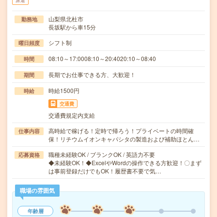
派遣
山梨県北杜市
勤務地
長坂駅から車15分
シフト制
曜日頻度
08:10～17:0008:10～20:4020:10～08:40
時間
長期でお仕事できる方、大歓迎！
期間
時給1500円
時給
交通費
交通費規定内支給
高時給で稼げる！定時で帰ろう！プライベートの時間確
仕事内容
保！リチウムイオンキャパシタの製造および補助ほとん…
職種未経験OK / ブランクOK / 英語力不要
応募資格
◆未経験OK！◆ExcelやWordの操作できる方歓迎！〇まず
は事前登録だけでもOK！履歴書不要で気…
職場の雰囲気
年齢層