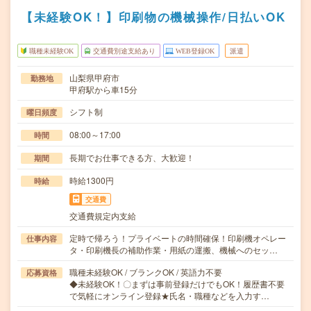
【未経験OK！】印刷物の機械操作/日払いOK
職種未経験OK
交通費別途支給あり
WEB登録OK
派遣
山梨県甲府市
勤務地
甲府駅から車15分
シフト制
曜日頻度
08:00～17:00
時間
長期でお仕事できる方、大歓迎！
期間
時給1300円
時給
交通費
交通費規定内支給
定時で帰ろう！プライベートの時間確保！印刷機オペレー
仕事内容
タ・印刷機長の補助作業・用紙の運搬、機械へのセッ…
職種未経験OK / ブランクOK / 英語力不要
応募資格
◆未経験OK！〇まずは事前登録だけでもOK！履歴書不要
で気軽にオンライン登録★氏名・職種などを入力す…