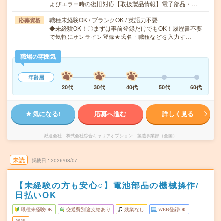
よびエラー時の復旧対応【取扱製品情報】電子部品・…
職種未経験OK / ブランクOK / 英語力不要
応募資格
◆未経験OK！〇まずは事前登録だけでもOK！履歴書不要
で気軽にオンライン登録★氏名・職種などを入力す…
職場の雰囲気
年齢層
20代
30代
40代
50代
60代
気になる!
応募へ進む
詳しく見る
派遣会社
株式会社綜合キャリアオプション 製造事業部（全国）
未読
掲載日
2026/08/07
【未経験の方も安心○】電池部品の機械操作/
日払いOK
職種未経験OK
交通費別途支給あり
残業なし
WEB登録OK