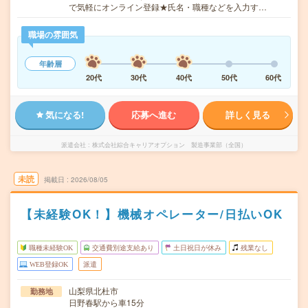
で気軽にオンライン登録★氏名・職種などを入力す…
職場の雰囲気
年齢層
20代
30代
40代
50代
60代
気になる!
応募へ進む
詳しく見る
派遣会社
株式会社綜合キャリアオプション 製造事業部（全国）
未読
掲載日
2026/08/05
【未経験OK！】機械オペレーター/日払いOK
職種未経験OK
交通費別途支給あり
土日祝日が休み
残業なし
WEB登録OK
派遣
山梨県北杜市
勤務地
日野春駅から車15分