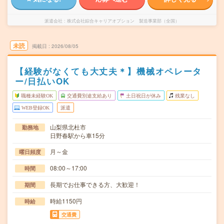
派遣会社
株式会社綜合キャリアオプション 製造事業部（全国）
未読
掲載日
2026/08/05
【経験がなくても大丈夫＊】機械オペレータ
ー/日払いOK
職種未経験OK
交通費別途支給あり
土日祝日が休み
残業なし
WEB登録OK
派遣
山梨県北杜市
勤務地
日野春駅から車15分
月～金
曜日頻度
08:00～17:00
時間
長期でお仕事できる方、大歓迎！
期間
時給1150円
時給
交通費