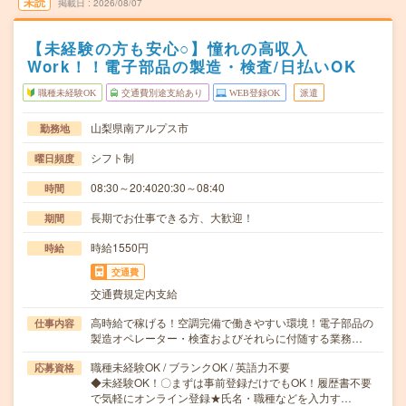
未読
掲載日
2026/08/07
【未経験の方も安心○】憧れの高収入
Work！！電子部品の製造・検査/日払いOK
職種未経験OK
交通費別途支給あり
WEB登録OK
派遣
山梨県南アルプス市
勤務地
シフト制
曜日頻度
08:30～20:4020:30～08:40
時間
長期でお仕事できる方、大歓迎！
期間
時給1550円
時給
交通費
交通費規定内支給
高時給で稼げる！空調完備で働きやすい環境！電子部品の
仕事内容
製造オペレーター・検査およびそれらに付随する業務…
職種未経験OK / ブランクOK / 英語力不要
応募資格
◆未経験OK！〇まずは事前登録だけでもOK！履歴書不要
で気軽にオンライン登録★氏名・職種などを入力す…