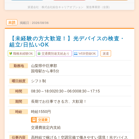
派遣会社
株式会社綜合キャリアオプション 製造事業部（全国）
未読
掲載日
2026/08/06
【未経験の方大歓迎！】光デバイスの検査・
組立/日払いOK
職種未経験OK
交通費別途支給あり
WEB登録OK
派遣
山梨県中巨摩郡
勤務地
国母駅から車5分
シフト制
曜日頻度
08:30～18:0020:30～06:0008:30～17:15
時間
長期でお仕事できる方、大歓迎！
期間
時給1550円
時給
交通費
交通費規定内支給
高時給で稼げる！空調完備で働きやすい環境！光デバイス
仕事内容