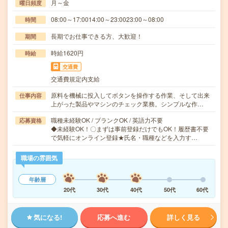
月～金
曜日頻度
08:00～17:0014:00～23:0023:00～08:00
時間
長期でお仕事できる方、大歓迎！
期間
時給1620円
時給
交通費
交通費規定内支給
原料を機械に投入してボタンを操作する作業、そして出来
仕事内容
上がった製品やマシンのチェック業務。シンプルな作…
職種未経験OK / ブランクOK / 英語力不要
応募資格
◆未経験OK！〇まずは事前登録だけでもOK！履歴書不要
で気軽にオンライン登録★氏名・職種などを入力す…
職場の雰囲気
年齢層
20代
30代
40代
50代
60代
気になる!
応募へ進む
詳しく見る