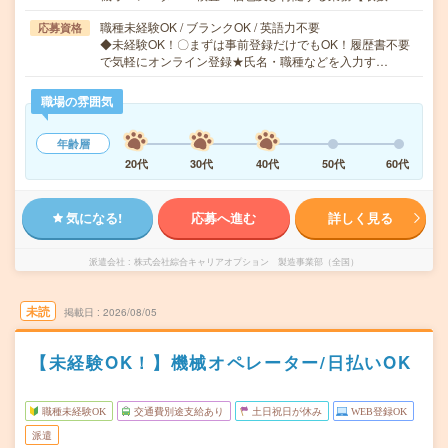
職種未経験OK / ブランクOK / 英語力不要
応募資格
◆未経験OK！〇まずは事前登録だけでもOK！履歴書不要
で気軽にオンライン登録★氏名・職種などを入力す…
職場の雰囲気
年齢層
20代
30代
40代
50代
60代
気になる!
応募へ進む
詳しく見る
派遣会社
株式会社綜合キャリアオプション 製造事業部（全国）
未読
掲載日
2026/08/05
【未経験OK！】機械オペレーター/日払いOK
職種未経験OK
交通費別途支給あり
土日祝日が休み
WEB登録OK
派遣