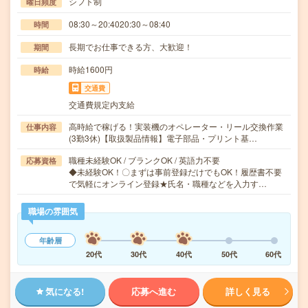
シフト制
曜日頻度
08:30～20:4020:30～08:40
時間
長期でお仕事できる方、大歓迎！
期間
時給1600円
時給
交通費
交通費規定内支給
高時給で稼げる！実装機のオペレーター・リール交換作業
仕事内容
(3勤3休)【取扱製品情報】電子部品・プリント基…
職種未経験OK / ブランクOK / 英語力不要
応募資格
◆未経験OK！〇まずは事前登録だけでもOK！履歴書不要
で気軽にオンライン登録★氏名・職種などを入力す…
職場の雰囲気
年齢層
20代
30代
40代
50代
60代
気になる!
応募へ進む
詳しく見る