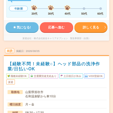
年齢層
20代
30代
40代
50代
60代
気になる!
応募へ進む
詳しく見る
派遣会社
株式会社綜合キャリアオプション 製造事業部（全国）
未読
掲載日
2026/08/05
【経験不問！未経験○】ヘッド部品の洗浄作
業/日払いOK
職種未経験OK
交通費別途支給あり
土日祝日が休み
WEB登録OK
派遣
山梨県笛吹市
勤務地
石和温泉駅から車10分
月～金
曜日頻度
08:30～17:20
時間