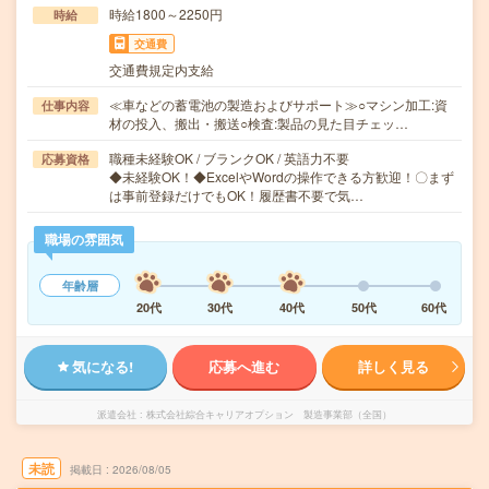
時給1800～2250円
時給
交通費
交通費規定内支給
≪車などの蓄電池の製造およびサポート≫○マシン加工:資
仕事内容
材の投入、搬出・搬送○検査:製品の見た目チェッ…
職種未経験OK / ブランクOK / 英語力不要
応募資格
◆未経験OK！◆ExcelやWordの操作できる方歓迎！〇まず
は事前登録だけでもOK！履歴書不要で気…
職場の雰囲気
年齢層
20代
30代
40代
50代
60代
気になる!
応募へ進む
詳しく見る
派遣会社
株式会社綜合キャリアオプション 製造事業部（全国）
未読
掲載日
2026/08/05