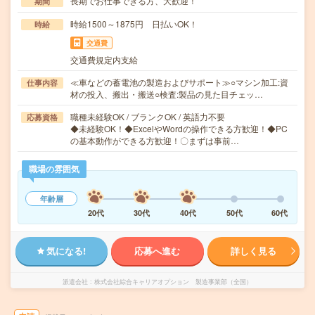
長期でお仕事できる方、大歓迎！
期間
時給1500～1875円 日払いOK！
時給
交通費
交通費規定内支給
≪車などの蓄電池の製造およびサポート≫○マシン加工:資
仕事内容
材の投入、搬出・搬送○検査:製品の見た目チェッ…
職種未経験OK / ブランクOK / 英語力不要
応募資格
◆未経験OK！◆ExcelやWordの操作できる方歓迎！◆PC
の基本動作ができる方歓迎！〇まずは事前…
職場の雰囲気
年齢層
20代
30代
40代
50代
60代
気になる!
応募へ進む
詳しく見る
派遣会社
株式会社綜合キャリアオプション 製造事業部（全国）