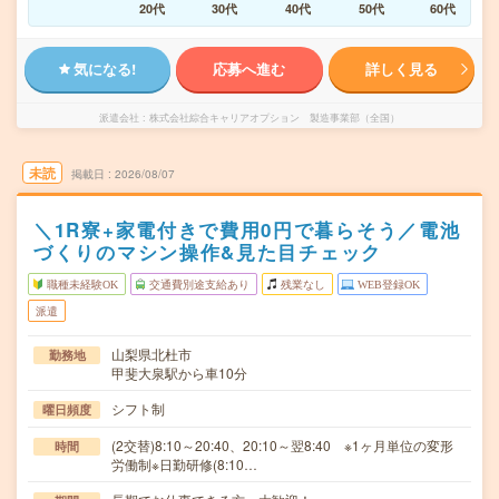
20代
30代
40代
50代
60代
気になる!
応募へ進む
詳しく見る
派遣会社
株式会社綜合キャリアオプション 製造事業部（全国）
未読
掲載日
2026/08/07
＼1R寮+家電付きで費用0円で暮らそう／電池
づくりのマシン操作&見た目チェック
職種未経験OK
交通費別途支給あり
残業なし
WEB登録OK
派遣
山梨県北杜市
勤務地
甲斐大泉駅から車10分
シフト制
曜日頻度
(2交替)8:10～20:40、20:10～翌8:40 ※1ヶ月単位の変形
時間
労働制※日勤研修(8:10…