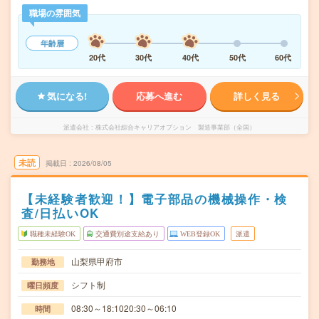
職場の雰囲気
年齢層
20代
30代
40代
50代
60代
気になる!
応募へ進む
詳しく見る
派遣会社
株式会社綜合キャリアオプション 製造事業部（全国）
未読
掲載日
2026/08/05
【未経験者歓迎！】電子部品の機械操作・検
査/日払いOK
職種未経験OK
交通費別途支給あり
WEB登録OK
派遣
山梨県甲府市
勤務地
シフト制
曜日頻度
08:30～18:1020:30～06:10
時間