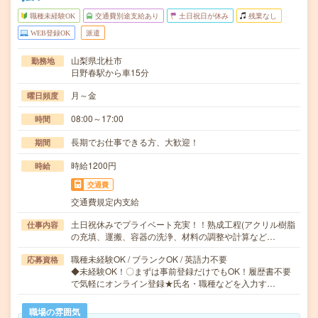
職種未経験OK
交通費別途支給あり
土日祝日が休み
残業なし
WEB登録OK
派遣
山梨県北杜市
勤務地
日野春駅から車15分
月～金
曜日頻度
08:00～17:00
時間
長期でお仕事できる方、大歓迎！
期間
時給1200円
時給
交通費
交通費規定内支給
土日祝休みでプライベート充実！！熟成工程(アクリル樹脂
仕事内容
の充填、運搬、容器の洗浄、材料の調整や計算など…
職種未経験OK / ブランクOK / 英語力不要
応募資格
◆未経験OK！〇まずは事前登録だけでもOK！履歴書不要
で気軽にオンライン登録★氏名・職種などを入力す…
職場の雰囲気