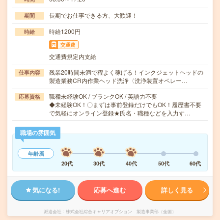
長期でお仕事できる方、大歓迎！
期間
時給1200円
時給
交通費
交通費規定内支給
残業20時間未満で程よく稼げる！インクジェットヘッドの
仕事内容
製造業務CR内作業ヘッド洗浄〈洗浄装置オペレー…
職種未経験OK / ブランクOK / 英語力不要
応募資格
◆未経験OK！〇まずは事前登録だけでもOK！履歴書不要
で気軽にオンライン登録★氏名・職種などを入力す…
職場の雰囲気
年齢層
20代
30代
40代
50代
60代
気になる!
応募へ進む
詳しく見る
派遣会社
株式会社綜合キャリアオプション 製造事業部（全国）