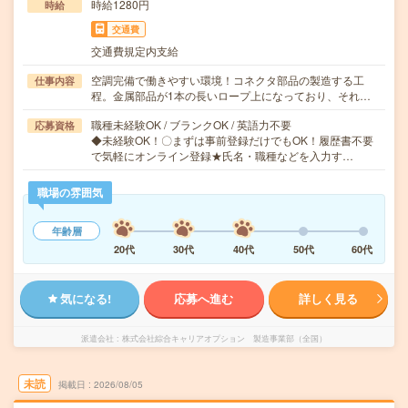
時給1280円
時給
交通費
交通費規定内支給
空調完備で働きやすい環境！コネクタ部品の製造する工
仕事内容
程。金属部品が1本の長いロープ上になっており、それ…
職種未経験OK / ブランクOK / 英語力不要
応募資格
◆未経験OK！〇まずは事前登録だけでもOK！履歴書不要
で気軽にオンライン登録★氏名・職種などを入力す…
職場の雰囲気
年齢層
20代
30代
40代
50代
60代
気になる!
応募へ進む
詳しく見る
派遣会社
株式会社綜合キャリアオプション 製造事業部（全国）
未読
掲載日
2026/08/05