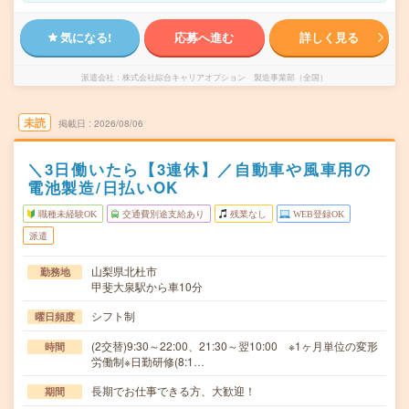
気になる!
応募へ進む
詳しく見る
派遣会社
株式会社綜合キャリアオプション 製造事業部（全国）
未読
掲載日
2026/08/06
＼3日働いたら【3連休】／自動車や風車用の
電池製造/日払いOK
職種未経験OK
交通費別途支給あり
残業なし
WEB登録OK
派遣
山梨県北杜市
勤務地
甲斐大泉駅から車10分
シフト制
曜日頻度
(2交替)9:30～22:00、21:30～翌10:00 ※1ヶ月単位の変形
時間
労働制※日勤研修(8:1…
長期でお仕事できる方、大歓迎！
期間