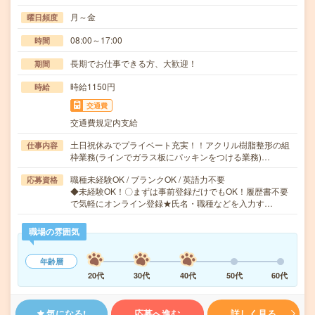
月～金
曜日頻度
08:00～17:00
時間
長期でお仕事できる方、大歓迎！
期間
時給1150円
時給
交通費
交通費規定内支給
土日祝休みでプライベート充実！！アクリル樹脂整形の組
仕事内容
枠業務(ラインでガラス板にパッキンをつける業務)…
職種未経験OK / ブランクOK / 英語力不要
応募資格
◆未経験OK！〇まずは事前登録だけでもOK！履歴書不要
で気軽にオンライン登録★氏名・職種などを入力す…
職場の雰囲気
年齢層
20代
30代
40代
50代
60代
気になる!
応募へ進む
詳しく見る