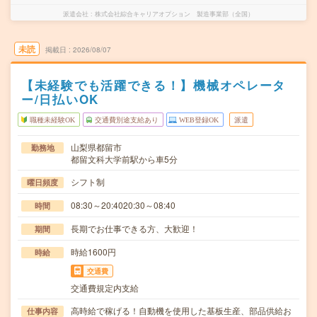
派遣会社
株式会社綜合キャリアオプション 製造事業部（全国）
未読
掲載日
2026/08/07
【未経験でも活躍できる！】機械オペレータ
ー/日払いOK
職種未経験OK
交通費別途支給あり
WEB登録OK
派遣
山梨県都留市
勤務地
都留文科大学前駅から車5分
シフト制
曜日頻度
08:30～20:4020:30～08:40
時間
長期でお仕事できる方、大歓迎！
期間
時給1600円
時給
交通費
交通費規定内支給
高時給で稼げる！自動機を使用した基板生産、部品供給お
仕事内容