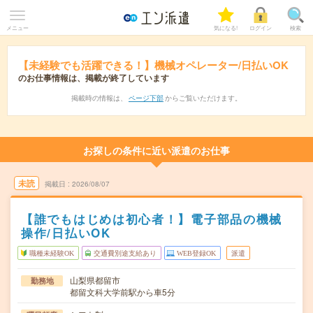
メニュー
気になる!
ログイン
検索
【未経験でも活躍できる！】機械オペレーター/日払いOK
のお仕事情報は、掲載が終了しています
掲載時の情報は、
ページ下部
からご覧いただけます。
お探しの条件に近い派遣のお仕事
未読
掲載日
2026/08/07
【誰でもはじめは初心者！】電子部品の機械
操作/日払いOK
職種未経験OK
交通費別途支給あり
WEB登録OK
派遣
山梨県都留市
勤務地
都留文科大学前駅から車5分