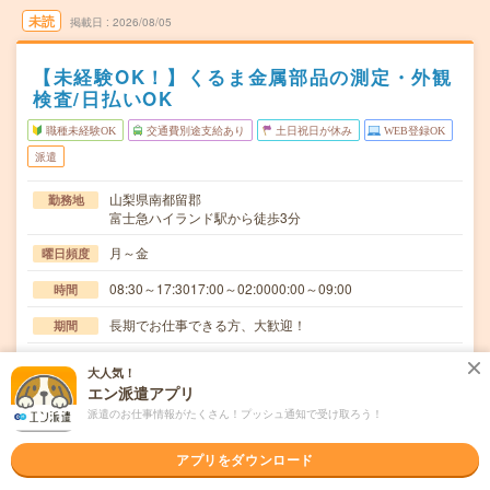
未読
掲載日
2026/08/05
【未経験OK！】くるま金属部品の測定・外観
検査/日払いOK
職種未経験OK
交通費別途支給あり
土日祝日が休み
WEB登録OK
派遣
山梨県南都留郡
勤務地
富士急ハイランド駅から徒歩3分
月～金
曜日頻度
08:30～17:3017:00～02:0000:00～09:00
時間
長期でお仕事できる方、大歓迎！
期間
時給1350円
時給
大人気！
エン派遣アプリ
交通費
派遣のお仕事情報がたくさん！プッシュ通知で受け取ろう！
交通費規定内支給
駅近なので通勤ラクラク！自動車金属部品製品の洗浄工程
仕事内容
アプリをダウンロード
における設備オペレーター及び洗浄作業、測定、検査…