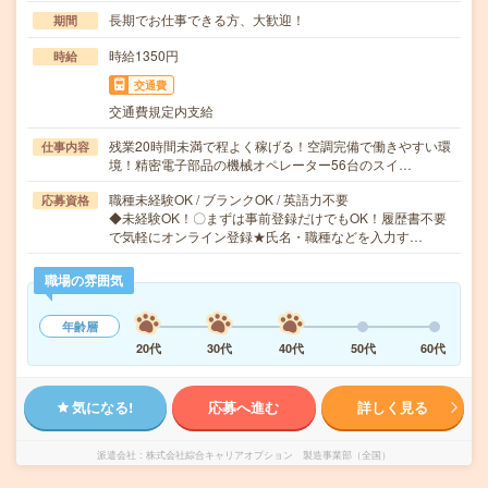
長期でお仕事できる方、大歓迎！
期間
時給1350円
時給
交通費
交通費規定内支給
残業20時間未満で程よく稼げる！空調完備で働きやすい環
仕事内容
境！精密電子部品の機械オペレーター56台のスイ…
職種未経験OK / ブランクOK / 英語力不要
応募資格
◆未経験OK！〇まずは事前登録だけでもOK！履歴書不要
で気軽にオンライン登録★氏名・職種などを入力す…
職場の雰囲気
年齢層
20代
30代
40代
50代
60代
気になる!
応募へ進む
詳しく見る
派遣会社
株式会社綜合キャリアオプション 製造事業部（全国）