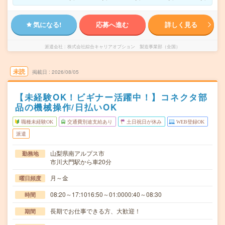
気になる!
応募へ進む
詳しく見る
派遣会社
株式会社綜合キャリアオプション 製造事業部（全国）
未読
掲載日
2026/08/05
【未経験OK！ビギナー活躍中！】コネクタ部
品の機械操作/日払いOK
職種未経験OK
交通費別途支給あり
土日祝日が休み
WEB登録OK
派遣
山梨県南アルプス市
勤務地
市川大門駅から車20分
月～金
曜日頻度
08:20～17:1016:50～01:0000:40～08:30
時間
長期でお仕事できる方、大歓迎！
期間