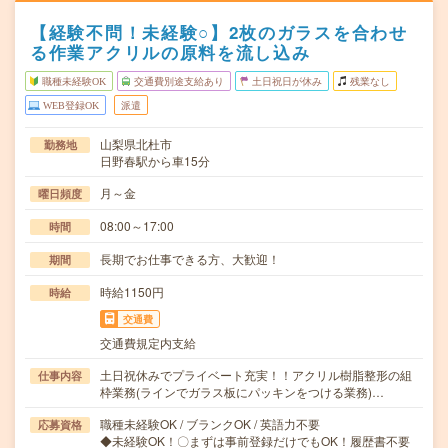
【経験不問！未経験○】2枚のガラスを合わせ
る作業アクリルの原料を流し込み
職種未経験OK
交通費別途支給あり
土日祝日が休み
残業なし
WEB登録OK
派遣
山梨県北杜市
勤務地
日野春駅から車15分
月～金
曜日頻度
08:00～17:00
時間
長期でお仕事できる方、大歓迎！
期間
時給1150円
時給
交通費
交通費規定内支給
土日祝休みでプライベート充実！！アクリル樹脂整形の組
仕事内容
枠業務(ラインでガラス板にパッキンをつける業務)…
職種未経験OK / ブランクOK / 英語力不要
応募資格
◆未経験OK！〇まずは事前登録だけでもOK！履歴書不要