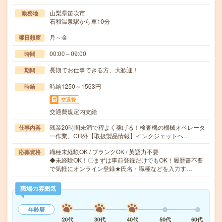
山梨県笛吹市
勤務地
石和温泉駅から車10分
月～金
曜日頻度
00:00～09:00
時間
長期でお仕事できる方、大歓迎！
期間
時給1250～1563円
時給
交通費
交通費規定内支給
残業20時間未満で程よく稼げる！検査機の機械オペレータ
仕事内容
ー作業、CR外【取扱製品情報】インクジェットヘ…
職種未経験OK / ブランクOK / 英語力不要
応募資格
◆未経験OK！〇まずは事前登録だけでもOK！履歴書不要
で気軽にオンライン登録★氏名・職種などを入力す…
職場の雰囲気
年齢層
20代
30代
40代
50代
60代