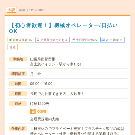
未読
掲載日
2026/08/05
【初心者歓迎！】機械オペレーター/日払い
OK
職種未経験OK
交通費別途支給あり
土日祝日が休み
WEB登録OK
派遣
山梨県南都留郡
勤務地
富士急ハイランド駅から車10分
月～金
曜日頻度
09:00～16:00
時間
長期でお仕事できる方、大歓迎！
期間
時給1250円
時給
交通費
交通費規定内支給
土日祝休みでプライベート充実！プラスチック製品の成型
仕事内容
機オペレーター・検査・梱包及び付随する業務【取扱…