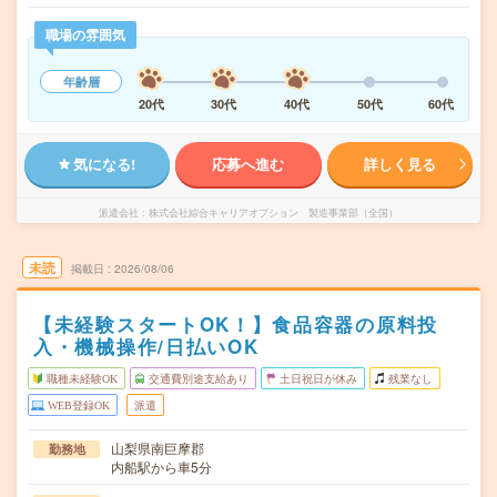
職場の雰囲気
年齢層
20代
30代
40代
50代
60代
気になる!
応募へ進む
詳しく見る
派遣会社
株式会社綜合キャリアオプション 製造事業部（全国）
未読
掲載日
2026/08/06
【未経験スタートOK！】食品容器の原料投
入・機械操作/日払いOK
職種未経験OK
交通費別途支給あり
土日祝日が休み
残業なし
WEB登録OK
派遣
山梨県南巨摩郡
勤務地
内船駅から車5分