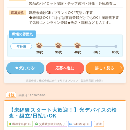
製品のパイロット試験・チップ選別・評価・外観検査…
職種未経験OK / ブランクOK / 英語力不要
応募資格
◆未経験OK！〇まずは事前登録だけでもOK！履歴書不要
で気軽にオンライン登録★氏名・職種などを入力す…
職場の雰囲気
年齢層
20代
30代
40代
50代
60代
気になる!
応募へ進む
詳しく見る
派遣会社
株式会社綜合キャリアオプション 製造事業部（全国）
未読
掲載日
2026/08/06
【未経験スタート大歓迎！】光デバイスの検
査・組立/日払いOK
職種未経験OK
交通費別途支給あり
WEB登録OK
派遣