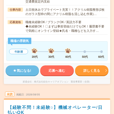
交通費規定内支給
土日祝休みでプライベート充実！！アクリル樹脂整形(2枚
仕事内容
のガラス型枠の間にアクリル樹脂を流し込む作業)…
職種未経験OK / ブランクOK / 英語力不要
応募資格
◆未経験OK！〇まずは事前登録だけでもOK！履歴書不要
で気軽にオンライン登録★氏名・職種などを入力す…
職場の雰囲気
年齢層
20代
30代
40代
50代
60代
気になる!
応募へ進む
詳しく見る
派遣会社
株式会社綜合キャリアオプション 製造事業部（全国）
未読
掲載日
2026/08/05
【経験不問！未経験○】機械オペレーター/日
払いOK