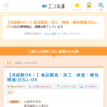
メニュー
気になる!
ログイン
検索
【未経験OK！】食品製造・加工・検査・梱包関連/日払い
OK
のお仕事情報は、掲載が終了しています
掲載時の情報は、
ページ下部
からご覧いただけます。
お探しの条件に近い派遣のお仕事
未読
掲載日
2026/08/05
【未経験OK！】食品製造・加工・検査・梱包
関連/日払いOK
職種未経験OK
交通費別途支給あり
土日祝日が休み
WEB登録OK
派遣
山梨県中央市
勤務地
東花輪駅から車5分