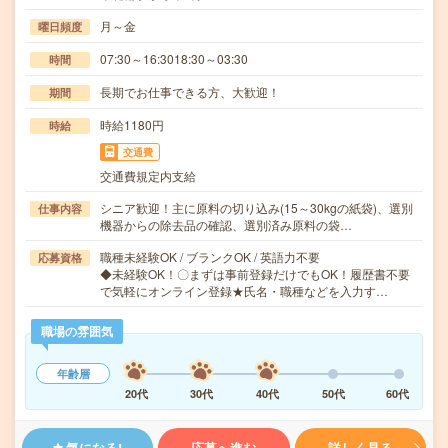
月～金
曜日頻度
07:30～16:3018:30～03:30
時間
長期でお仕事できる方、大歓迎！
期間
時給1180円
時給
交通費
交通費規定内支給
シニア歓迎！主に原料の切り込み(15～30kgの紙袋)、選別
仕事内容
機器からの除去品の確認、選別済み原料の袋…
職種未経験OK / ブランクOK / 英語力不要
応募資格
◆未経験OK！〇まずは事前登録だけでもOK！履歴書不要
で気軽にオンライン登録★氏名・職種などを入力す…
職場の雰囲気
年齢層
20代
30代
40代
50代
60代
気になる!
応募へ進む
詳しく見る