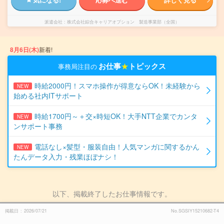
派遣会社
株式会社綜合キャリアオプション 製造事業部（全国）
8月6日(木)
新着!
お仕事
★
トピックス
事務局注目の
時給2000円！スマホ操作が得意ならOK！未経験から
NEW
始める社内ITサポート
時給1700円～＋交×時短OK！大手NTT企業でカンタ
NEW
ンサポート事務
電話なし×髪型・服装自由！人気マンガに関するかん
NEW
たんデータ入力・残業ほぼナシ！
以下、掲載終了したお仕事情報です。
掲載日
2026/07/21
No.SGSIY15210682-T4