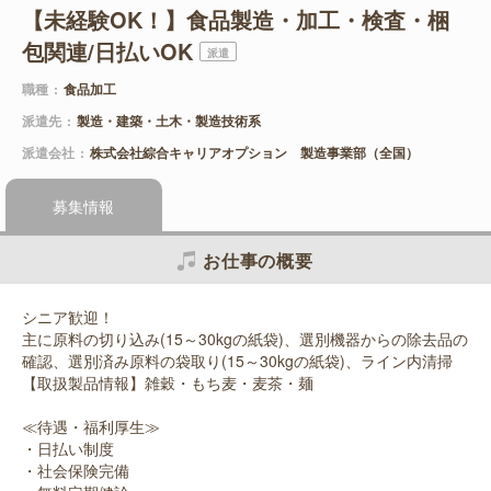
【未経験OK！】食品製造・加工・検査・梱
包関連/日払いOK
派遣
職種
食品加工
派遣先
製造・建築・土木・製造技術系
派遣会社
株式会社綜合キャリアオプション 製造事業部（全国）
募集情報
お仕事の概要
シニア歓迎！
主に原料の切り込み(15～30kgの紙袋)、選別機器からの除去品の
確認、選別済み原料の袋取り(15～30kgの紙袋)、ライン内清掃
【取扱製品情報】雑穀・もち麦・麦茶・麺
≪待遇・福利厚生≫
・日払い制度
・社会保険完備