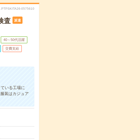
.PTPSKITA26-0575610
検査
派遣
40～50代活躍
交費支給
している工場に
！服装はカジュア