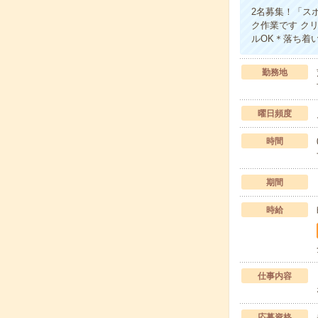
2名募集！「ス
ク作業です ク
ルOK＊落ち着
勤務地
曜日頻度
時間
期間
時給
仕事内容
応募資格