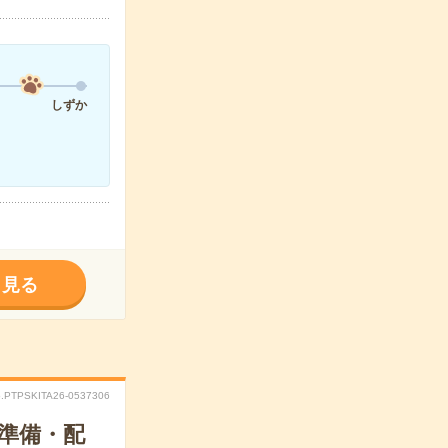
しずか
く見る
.PTPSKITA26-0537306
の準備・配