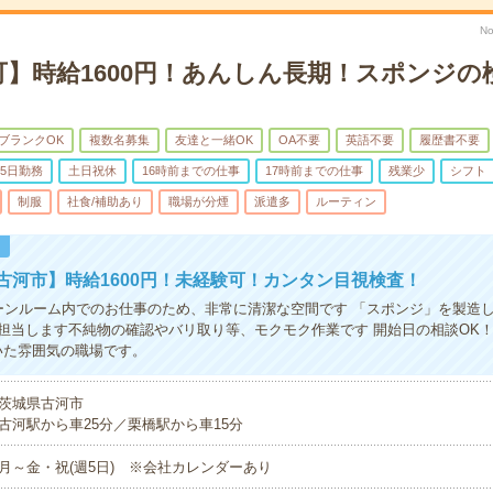
No
可】時給1600円！あんしん長期！スポンジの
ブランクOK
複数名募集
友達と一緒OK
OA不要
英語不要
履歴書不要
5日勤務
土日祝休
16時前までの仕事
17時前までの仕事
残業少
シフト
制服
社食/補助あり
職場が分煙
派遣多
ルーティン
！
古河市】時給1600円！未経験可！カンタン目視検査！
ーンルーム内でのお仕事のため、非常に清潔な空間です 「スポンジ」を製造
担当します不純物の確認やバリ取り等、モクモク作業です 開始日の相談OK
いた雰囲気の職場です。
茨城県古河市
古河駅から車25分／栗橋駅から車15分
月～金・祝(週5日) ※会社カレンダーあり