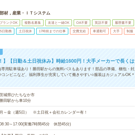
部材，産業・ＩＴシステム
ブランクOK
複数名募集
友達と一緒OK
OA不要
英語不要
履歴書不要
5日勤務
土日祝休
17時前までの仕事
交費支給
車通勤可
大手
制服
！
！】【日勤＆土日祝休み】時給1600円！大手メーカーで長く
内専用駐車場あり！勝田駅からの無料バスもあります！部品の準備、梱包・封
やコンビニなど、福利厚生が充実していて働きやすい○服装はカジュアルOK
茨城県ひたちなか市
勝田駅から車10分
月～金（週5日） ※土日祝＋会社カレンダー有！
08:30～17:00(実働7時間45分 休憩45分)