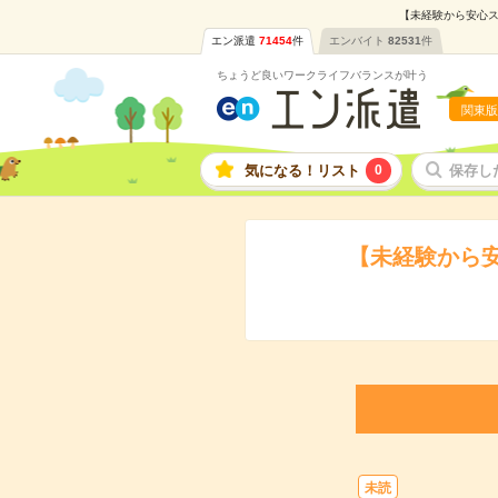
【未経験から安心ス
エン派遣
71454
件
エンバイト
82531
件
ちょうど良いワークライフバランスが叶う
関東版
気になる！リスト
0
保存し
【未経験から
未読