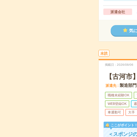
派遣会社
気
未読
掲載日
2026/08/06
【古河市
製造部門
派遣先
職種未経験OK
WEB登録OK
週
車通勤可
大手
ここがポイント
＜スポンジ