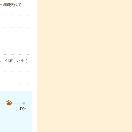
)※一週間交代で
し、付着した小さ
しずか