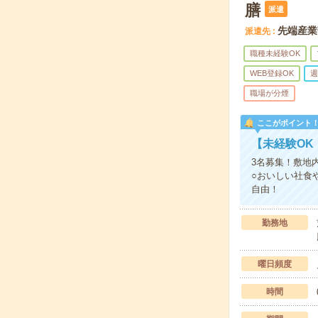
膳
派遣
先端産業
派遣先
職種未経験OK
WEB登録OK
週
職場が分煙
ここがポイント
【未経験OK
3名募集！敷地
○おいしい社食
自由！
勤務地
曜日頻度
時間