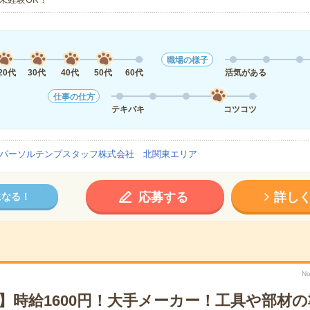
職場の様子
20代
30代
40代
50代
60代
活気がある
仕事の仕方
テキパキ
コツコツ
パーソルテンプスタッフ株式会社 北関東エリア
応募する
詳し
になる！
No
】時給1600円！大手メーカー！工具や部材