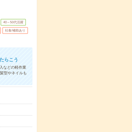
40～50代活躍
社食/補助あり
はたらこう
入などの軽作業
＊髪型やネイルも