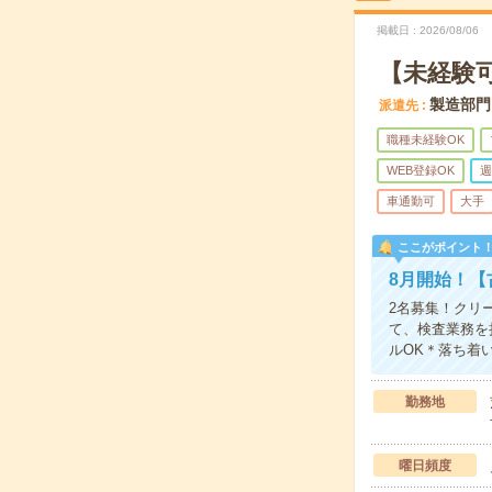
掲載日
2026/08/06
【未経験
製造部門
派遣先
職種未経験OK
WEB登録OK
週
車通勤可
大手
ここがポイント
8月開始！【
2名募集！クリ
て、検査業務を
ルOK＊落ち着
勤務地
曜日頻度