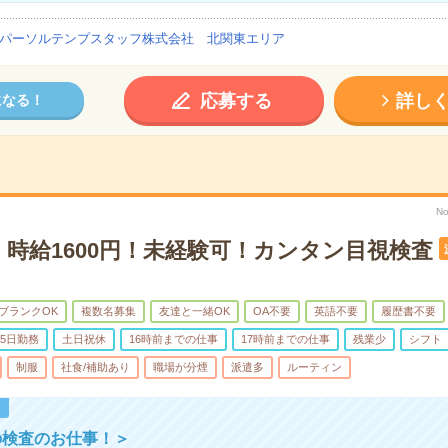
パーソルテンプスタッフ株式会社 北関東エリア
応募する
詳し
になる！
No
】時給1600円！未経験可！カンタン目視検査
ブランクOK
複数名募集
友達と一緒OK
OA不要
英語不要
履歴書不要
5日勤務
土日祝休
16時前までの仕事
17時前までの仕事
残業少
シフト
制服
社食/補助あり
職場が分煙
派遣多
ルーティン
！
の検査のお仕事！＞