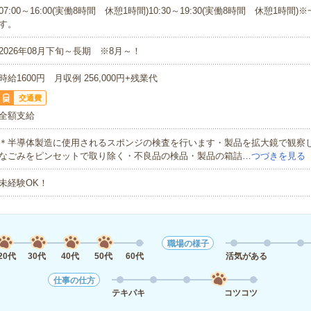
07:00～16:00(実働8時間 休憩1時間)10:30～19:30(実働8時間 休憩1時間
す。
2026年08月下旬～長期 ※8月～！
時給1600円 月収例 256,000円+残業代
交通費
全額支給
＊半導体製造に使用されるスポンジの検査を行います・製品を拡大鏡で観察
なごみをピンセットで取り除く・不良品の検品・製品の箱詰…
つづきを見る
未経験OK！
職場の様子
20代
30代
40代
50代
60代
活気がある
仕事の仕方
テキパキ
コツコツ