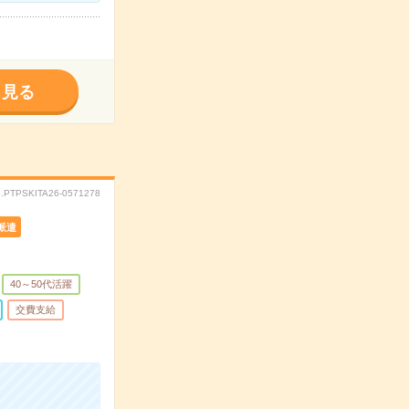
く見る
.PTPSKITA26-0571278
派遣
40～50代活躍
交費支給