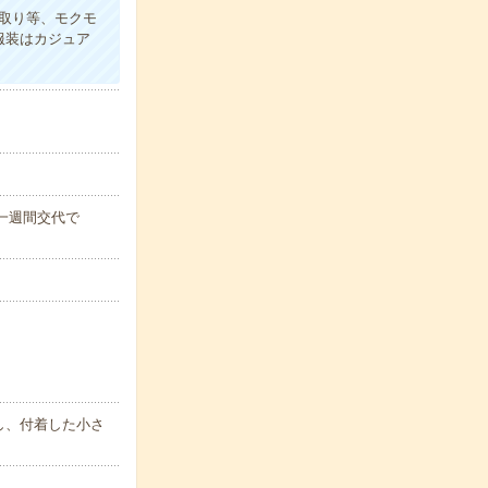
取り等、モクモ
服装はカジュア
)※一週間交代で
し、付着した小さ