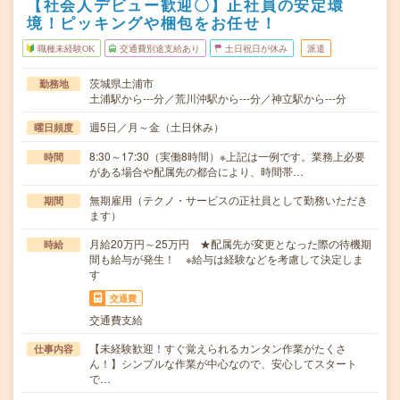
【社会人デビュー歓迎〇】正社員の安定環
境！ピッキングや梱包をお任せ！
職種未経験OK
交通費別途支給あり
土日祝日が休み
派遣
茨城県土浦市
勤務地
土浦駅から---分／荒川沖駅から---分／神立駅から---分
週5日／月～金（土日休み）
曜日頻度
8:30～17:30（実働8時間）※上記は一例です。業務上必要
時間
がある場合や配属先の都合により、時間帯…
無期雇用（テクノ・サービスの正社員として勤務いただき
期間
ます）
月給20万円～25万円 ★配属先が変更となった際の待機期
時給
間も給与が発生！ ※給与は経験などを考慮して決定しま
す
交通費
交通費支給
【未経験歓迎！すぐ覚えられるカンタン作業がたくさ
仕事内容
ん！】シンプルな作業が中心なので、安心してスタート
で…