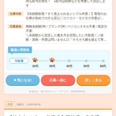
間も給与が発生！ ※給与は経験などを考慮して決定しま
す
【未経験歓迎＊すぐ覚えられるシンプル作業！】製造のお
仕事内容
仕事が初めての方も安心〇コツコツ・モクモク作業が…
職種未経験OK / ブランクOK / パソコンスキル不要 / 英語力
応募資格
不要
＼未経験から安定した働き方を目指したい方歓迎！／経
験・資格・学歴は問いません◎「そろそろ腰を据えて専…
職場の雰囲気
年齢層
20代
30代
40代
50代
60代
気になる!
応募へ進む
詳しく見る
派遣会社
株式会社テクノ・サービス（無期雇用派遣）
未読
掲載日
2026/08/06