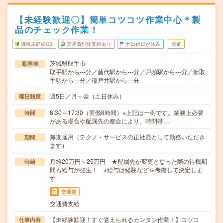
【未経験歓迎〇】簡単コツコツ作業中心＊製
品のチェック作業！
職種未経験OK
交通費別途支給あり
土日祝日が休み
派遣
茨城県取手市
勤務地
取手駅から---分／藤代駅から---分／戸頭駅から---分／新取
手駅から---分／稲戸井駅から---分
週5日／月～金（土日休み）
曜日頻度
8:30～17:30（実働8時間）※上記は一例です。業務上必要
時間
がある場合や配属先の都合により、時間帯…
無期雇用（テクノ・サービスの正社員として勤務いただき
期間
ます）
月給20万円～25万円 ★配属先が変更となった際の待機期
時給
間も給与が発生！ ※給与は経験などを考慮して決定しま
す
交通費
交通費支給
【未経験歓迎！すぐ覚えられるカンタン作業！】コツコ
仕事内容