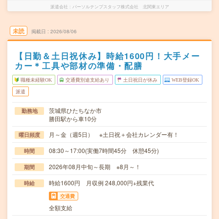
派遣会社
パーソルテンプスタッフ株式会社 北関東エリア
未読
掲載日
2026/08/06
【日勤＆土日祝休み】時給1600円！大手メー
カー＊工具や部材の準備・配膳
職種未経験OK
交通費別途支給あり
土日祝日が休み
WEB登録OK
派遣
茨城県ひたちなか市
勤務地
勝田駅から車10分
月～金（週5日） ※土日祝＋会社カレンダー有！
曜日頻度
08:30～17:00(実働7時間45分 休憩45分)
時間
2026年08月中旬～長期 ※8月～！
期間
時給1600円 月収例 248,000円+残業代
時給
交通費
全額支給