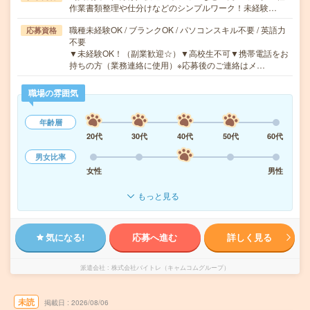
作業書類整理や仕分けなどのシンプルワーク！未経験…
職種未経験OK / ブランクOK / パソコンスキル不要 / 英語力
応募資格
不要
▼未経験OK！（副業歓迎☆）▼高校生不可▼携帯電話をお
持ちの方（業務連絡に使用）※応募後のご連絡はメ…
職場の雰囲気
年齢層
20代
30代
40代
50代
60代
男女比率
女性
男性
もっと見る
気になる!
応募へ進む
詳しく見る
派遣会社
株式会社バイトレ（キャムコムグループ）
未読
掲載日
2026/08/06