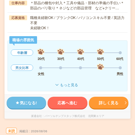
＊部品の梱包や封入＊工具や備品・部材の準備の手伝い＊
仕事内容
部品のバリ取り＊ネジなどの部品管理 など※クリー…
職種未経験OK / ブランクOK / パソコンスキル不要 / 英語力
応募資格
不要
未経験OK！
職場の雰囲気
年齢層
20代
30代
40代
50代
60代
男女比率
女性
男性
もっと見る
気になる!
応募へ進む
詳しく見る
派遣会社
パーソルテンプスタッフ株式会社 北関東エリア
未読
掲載日
2026/08/06