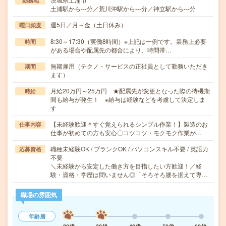
勤務地
土浦駅から---分／荒川沖駅から---分／神立駅から---分
週5日／月～金（土日休み）
曜日頻度
8:30～17:30（実働8時間）※上記は一例です。業務上必要
時間
がある場合や配属先の都合により、時間帯…
無期雇用（テクノ・サービスの正社員として勤務いただき
期間
ます）
月給20万円～25万円 ★配属先が変更となった際の待機期
時給
間も給与が発生！ ※給与は経験などを考慮して決定しま
す
【未経験歓迎＊すぐ覚えられるシンプル作業！】製造のお
仕事内容
仕事が初めての方も安心〇コツコツ・モクモク作業が…
職種未経験OK / ブランクOK / パソコンスキル不要 / 英語力
応募資格
不要
＼未経験から安定した働き方を目指したい方歓迎！／経
験・資格・学歴は問いません◎「そろそろ腰を据えて専…
職場の雰囲気
年齢層