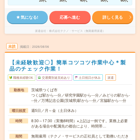
20代
30代
40代
50代
60代
気になる!
応募へ進む
詳しく見る
派遣会社
株式会社テクノ・サービス（無期雇用派遣）
未読
掲載日
2026/08/06
【未経験歓迎〇】簡単コツコツ作業中心＊製
品のチェック作業！
職種未経験OK
交通費別途支給あり
土日祝日が休み
派遣
茨城県つくば市
勤務地
つくば駅から---分／研究学園駅から---分／みどりの駅から-
--分／万博記念公園(茨城県)駅から---分／宮脇駅から---分
週5日／月～金（土日休み）
曜日頻度
8:30～17:30（実働8時間）※上記は一例です。業務上必要
時間
がある場合や配属先の都合により、時間帯…
無期雇用（テクノ・サービスの正社員として勤務いただき
期間