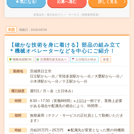
気になる!
応募へ進む
詳しく見る
派遣会社
株式会社テクノ・サービス（無期雇用派遣）
未読
掲載日
2026/08/06
【確かな技術を身に着ける】部品の組み立て
＊機械オペレーターなどを中心にご紹介！
職種未経験OK
交通費別途支給あり
土日祝日が休み
派遣
茨城県日立市
勤務地
日立駅から---分／常陸多賀駅から---分／大甕駅から---分／
小木津駅から---分／十王駅から---分
週5日／月～金（土日休み）
曜日頻度
8:30～17:30（実働8時間）※上記は一例です。業務上必要
時間
がある場合や配属先の都合により、時間帯…
無期雇用（テクノ・サービスの正社員として勤務いただき
期間
ます）
月給20万円～25万円 ★配属先が変更となった際の待機期
時給