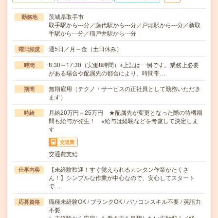
茨城県取手市
勤務地
取手駅から---分／藤代駅から---分／戸頭駅から---分／新取
手駅から---分／稲戸井駅から---分
週5日／月～金（土日休み）
曜日頻度
8:30～17:30（実働8時間）※上記は一例です。業務上必要
時間
がある場合や配属先の都合により、時間帯…
無期雇用（テクノ・サービスの正社員として勤務いただき
期間
ます）
月給20万円～25万円 ★配属先が変更となった際の待機期
時給
間も給与が発生！ ※給与は経験などを考慮して決定しま
す
交通費
交通費支給
【未経験歓迎！すぐ覚えられるカンタン作業がたくさ
仕事内容
ん！】シンプルな作業が中心なので、安心してスタート
で…
職種未経験OK / ブランクOK / パソコンスキル不要 / 英語力
応募資格
不要
＼未経験から安定した働き方を目指したい方歓迎！／経