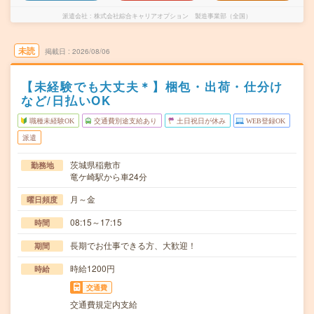
派遣会社
株式会社綜合キャリアオプション 製造事業部（全国）
未読
掲載日
2026/08/06
【未経験でも大丈夫＊】梱包・出荷・仕分け
など/日払いOK
職種未経験OK
交通費別途支給あり
土日祝日が休み
WEB登録OK
派遣
茨城県稲敷市
勤務地
竜ケ崎駅から車24分
月～金
曜日頻度
08:15～17:15
時間
長期でお仕事できる方、大歓迎！
期間
時給1200円
時給
交通費
交通費規定内支給