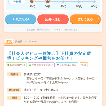
年齢層
20代
30代
40代
50代
60代
気になる!
応募へ進む
詳しく見る
派遣会社
株式会社テクノ・サービス（無期雇用派遣）
未読
掲載日
2026/08/06
【社会人デビュー歓迎〇】正社員の安定環
境！ピッキングや梱包をお任せ！
職種未経験OK
交通費別途支給あり
土日祝日が休み
派遣
茨城県日立市
勤務地
日立駅から---分／常陸多賀駅から---分／大甕駅から---分／
小木津駅から---分／十王駅から---分
週5日／月～金（土日休み）
曜日頻度
8:30～17:30（実働8時間）※上記は一例です。業務上必要
時間
がある場合や配属先の都合により、時間帯…