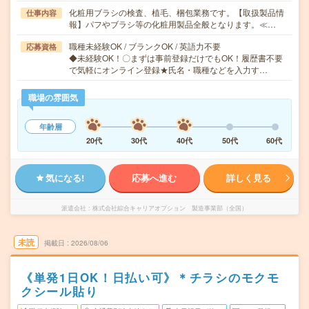
化粧用ブラシの検査、植毛、梱包業務です。【取扱製品情
仕事内容
報】パフやブラシ等の化粧用製品全般となります。≪…
職種未経験OK / ブランクOK / 英語力不要
応募資格
◆未経験OK！〇まずは事前登録だけでもOK！履歴書不要
で気軽にオンライン登録★氏名・職種などを入力す…
職場の雰囲気
年齢層
20代
30代
40代
50代
60代
気になる!
応募へ進む
詳しく見る
派遣会社
株式会社綜合キャリアオプション 製造事業部（全国）
未読
掲載日
2026/08/06
《単発1日OK！日払い可》＊チラシのモクモ
クシール貼り