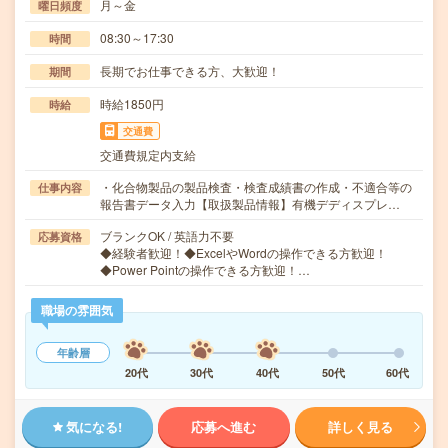
月～金
曜日頻度
08:30～17:30
時間
長期でお仕事できる方、大歓迎！
期間
時給1850円
時給
交通費
交通費規定内支給
・化合物製品の製品検査・検査成績書の作成・不適合等の
仕事内容
報告書データ入力【取扱製品情報】有機デディスプレ…
ブランクOK / 英語力不要
応募資格
◆経験者歓迎！◆ExcelやWordの操作できる方歓迎！
◆Power Pointの操作できる方歓迎！…
職場の雰囲気
年齢層
20代
30代
40代
50代
60代
気になる!
応募へ進む
詳しく見る