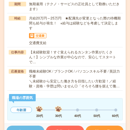
無期雇用（テクノ・サービスの正社員として勤務いただき
期間
ます）
月給20万円～25万円 ★配属先が変更となった際の待機期
時給
間も給与が発生！ ※給与は経験などを考慮して決定しま
す
交通費
交通費支給
【未経験歓迎！すぐ覚えられるカンタン作業がたくさ
仕事内容
ん！】シンプルな作業が中心なので、安心してスタート
で…
職種未経験OK / ブランクOK / パソコンスキル不要 / 英語力
応募資格
不要
＼未経験から安定した働き方を目指したい方歓迎！／経
験・資格・学歴は問いません◎「そろそろ腰を据えて働…
職場の雰囲気
年齢層
20代
30代
40代
50代
60代