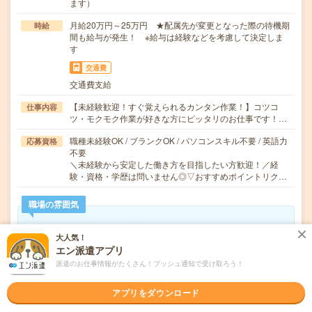
ます）
月給20万円～25万円 ★配属先が変更となった際の待機期
時給
間も給与が発生！ ※給与は経験などを考慮して決定しま
す
交通費
交通費支給
【未経験歓迎！すぐ覚えられるカンタン作業！】コツコ
仕事内容
ツ・モクモク作業が好きな方にピッタリのお仕事です！…
職種未経験OK / ブランクOK / パソコンスキル不要 / 英語力
応募資格
不要
＼未経験から安定した働き方を目指したい方歓迎！／経
験・資格・学歴は問いません◎▽おすすめポイントリク…
職場の雰囲気
年齢層
大人気！
20代
30代
40代
50代
60代
エン派遣アプリ
派遣のお仕事情報がたくさん！プッシュ通知で受け取ろう！
気になる!
応募へ進む
詳しく見る
アプリをダウンロード