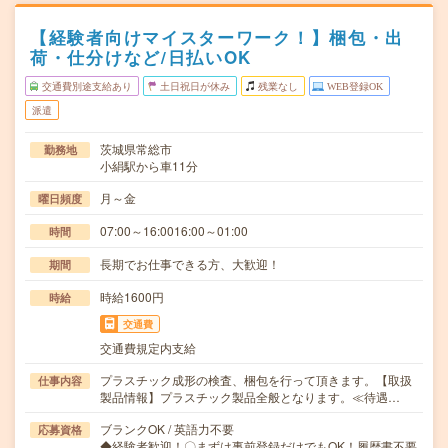
【経験者向けマイスターワーク！】梱包・出
荷・仕分けなど/日払いOK
交通費別途支給あり
土日祝日が休み
残業なし
WEB登録OK
派遣
茨城県常総市
勤務地
小絹駅から車11分
月～金
曜日頻度
07:00～16:0016:00～01:00
時間
長期でお仕事できる方、大歓迎！
期間
時給1600円
時給
交通費
交通費規定内支給
プラスチック成形の検査、梱包を行って頂きます。【取扱
仕事内容
製品情報】プラスチック製品全般となります。≪待遇…
ブランクOK / 英語力不要
応募資格
◆経験者歓迎！〇まずは事前登録だけでもOK！履歴書不要