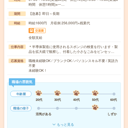
時間 休憩1時間)※一…
【急募】即日～長期
期間
時給1600円 月収例 256,000円+残業代
時給
交通費
全額支給
＊半導体製造に使用されるスポンジの検査を行います・製
仕事内容
品を拡大鏡で観察し、付着した小さなごみをピンセッ…
職種未経験OK / ブランクOK / パソコンスキル不要 / 英語力
応募資格
不要
未経験OK！
職場の雰囲気
年齢層
20代
30代
40代
50代
60代
職場の様子
活気がある
しずか
もっと見る