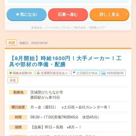
気になる!
応募へ進む
詳しく見る
派遣会社
パーソルテンプスタッフ株式会社 北関東エリア
未読
掲載日
2026/08/06
【8月開始】時給1600円！大手メーカー！工
具や部材の準備・配膳
職種未経験OK
交通費別途支給あり
土日祝日が休み
WEB登録OK
派遣
茨城県ひたちなか市
勤務地
勝田駅から車10分
月～金（週5日） ※土日祝＋会社カレンダー有！
曜日頻度
08:30～17:00(実働7時間45分 休憩45分)
時間
【急募】即日～長期 ※8月～！
期間