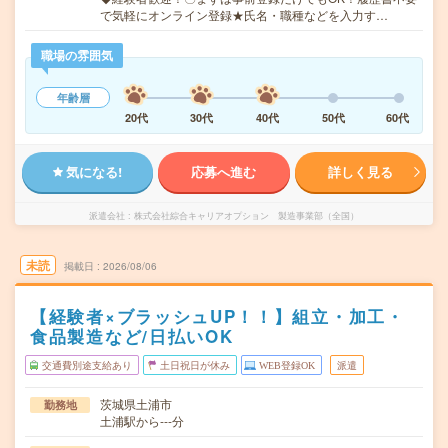
で気軽にオンライン登録★氏名・職種などを入力す…
職場の雰囲気
年齢層
20代
30代
40代
50代
60代
気になる!
応募へ進む
詳しく見る
派遣会社
株式会社綜合キャリアオプション 製造事業部（全国）
未読
掲載日
2026/08/06
【経験者×ブラッシュUP！！】組立・加工・
食品製造など/日払いOK
交通費別途支給あり
土日祝日が休み
WEB登録OK
派遣
茨城県土浦市
勤務地
土浦駅から---分