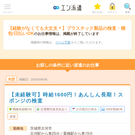
メニュー
気になる!
ログイン
検索
【経験がなくても大丈夫＊】プラスチック製品の検査・梱
包/日払いOK
のお仕事情報は、掲載が終了しています
掲載時の情報は、
ページ下部
からご覧いただけます。
お探しの条件に近い派遣のお仕事
未読
掲載日
2026/08/06
【未経験可】時給1600円！あんしん長期！ス
ポンジの検査
職種未経験OK
交通費別途支給あり
土日祝日が休み
WEB登録OK
派遣
茨城県古河市
勤務地
古河駅から車25分／栗橋駅から車15分