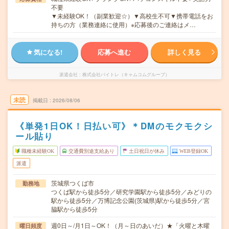
不要
▼未経験OK！（副業歓迎☆）▼高校生不可▼携帯電話をお
持ちの方（業務連絡に使用）※応募後のご連絡はメ…
気になる!
応募へ進む
詳しく見る
派遣会社
株式会社バイトレ（キャムコムグループ）
未読
掲載日
2026/08/06
《単発1日OK！日払い可》＊DMのモクモクシ
ール貼り
職種未経験OK
交通費別途支給あり
土日祝日が休み
WEB登録OK
派遣
茨城県つくば市
勤務地
つくば駅から徒歩5分／研究学園駅から徒歩5分／みどりの
駅から徒歩5分／万博記念公園(茨城県)駅から徒歩5分／宮
脇駅から徒歩5分
週0日～/月1日～OK！（月～日のあいだ）★「火曜と木曜
曜日頻度