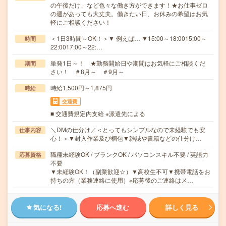
の午後だけ」など色々な働き方ができます！★お仕事ゼロ
の週があっても大丈夫。働きたい日、お休みの希望はお気
軽にご相談ください！
＜1日3時間～OK！＞▼ 例えば… ▼15:00～18:0015:00～
時間
22:0017:00～22:…
単発1日～！ ★勤務開始日や期間はお気軽にご相談くだ
期間
さい！ ＃8月～ ＃9月～
時給1,500円～1,875円
時給
交通費
■ 交通費規定内支給 ※派遣先による
＼DMの仕分け／＜とってもシンプルなので未経験でも安
仕事内容
心！＞▼封入作業及び梱包▼雑誌や書籍などの仕分け…
職種未経験OK / ブランクOK / パソコンスキル不要 / 英語力
応募資格
不要
▼未経験OK！（副業歓迎☆）▼高校生不可▼携帯電話をお
持ちの方（業務連絡に使用）※応募後のご連絡はメ…
気になる!
応募へ進む
詳しく見る