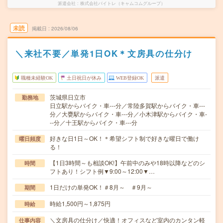
派遣会社
株式会社バイトレ（キャムコムグループ）
未読
掲載日
2026/08/06
＼来社不要／単発1日OK＊文房具の仕分け
職種未経験OK
土日祝日が休み
WEB登録OK
派遣
茨城県日立市
勤務地
日立駅からバイク・車---分／常陸多賀駅からバイク・車---
分／大甕駅からバイク・車---分／小木津駅からバイク・車-
--分／十王駅からバイク・車---分
好きな日1日～OK！＊希望シフト制で好きな曜日で働け
曜日頻度
る！
【1日3時間～も相談OK!】午前中のみや18時以降などのシ
時間
フトあり！シフト例▼9:00～12:00▼…
1日だけの単発OK！＃8月～ ＃9月～
期間
時給1,500円～1,875円
時給
＼文房具の仕分け／快適！オフィスなど室内のカンタン軽
仕事内容