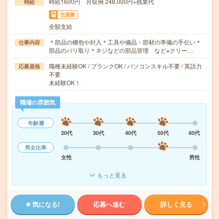
時給1600円 月収例 248,000円+残業代
時給
交通費
全額支給
＊部品の梱包や封入＊工具や備品・部材の準備の手伝い＊
仕事内容
部品のバリ取り＊ネジなどの部品管理 など※クリー…
職種未経験OK / ブランクOK / パソコンスキル不要 / 英語力
応募資格
不要
未経験OK！
職場の雰囲気
年齢層
20代
30代
40代
50代
60代
男女比率
女性
男性
もっと見る
気になる!
応募へ進む
詳しく見る