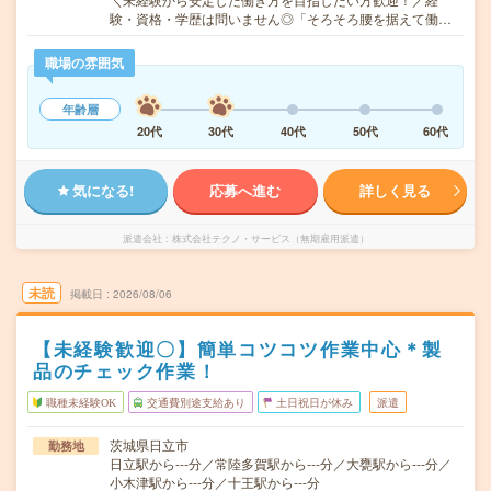
験・資格・学歴は問いません◎「そろそろ腰を据えて働…
職場の雰囲気
年齢層
20代
30代
40代
50代
60代
気になる!
応募へ進む
詳しく見る
派遣会社
株式会社テクノ・サービス（無期雇用派遣）
未読
掲載日
2026/08/06
【未経験歓迎〇】簡単コツコツ作業中心＊製
品のチェック作業！
職種未経験OK
交通費別途支給あり
土日祝日が休み
派遣
茨城県日立市
勤務地
日立駅から---分／常陸多賀駅から---分／大甕駅から---分／
小木津駅から---分／十王駅から---分