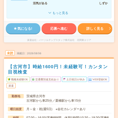
活気がある
しずか
もっと見る
気になる!
応募へ進む
詳しく見る
派遣会社
パーソルテンプスタッフ株式会社 北関東エリア
未読
掲載日
2026/08/06
【古河市】時給1600円！未経験可！カンタン
目視検査
職種未経験OK
交通費別途支給あり
土日祝日が休み
WEB登録OK
派遣
茨城県古河市
勤務地
古河駅から車25分／栗橋駅から車15分
月～金・祝(週5日) ※会社カレンダーあり
曜日頻度
07:00～16:00(実働8時間 休憩1時間)10:30～19:30(実働8
時間