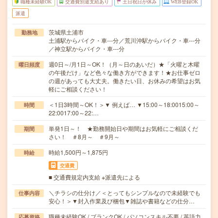
職種未経験OK
交通費別途支給あり
土日祝日が休み
WEB登録OK
派遣
茨城県土浦市
勤務地
土浦駅からバイク・車---分／荒川沖駅からバイク・車---分
／神立駅からバイク・車---分
週0日～/月1日～OK！（月～日のあいだ）★「火曜と木曜
曜日頻度
の午後だけ」など色々な働き方ができます！★お仕事ゼロ
の週があっても大丈夫。働きたい日、お休みの希望はお気
軽にご相談ください！
＜1日3時間～OK！＞▼ 例えば… ▼15:00～18:0015:00～
時間
22:0017:00～22:…
単発1日～！ ★勤務開始日や期間はお気軽にご相談くだ
期間
さい！ ＃8月～ ＃9月～
時給1,500円～1,875円
時給
交通費
■ 交通費規定内支給 ※派遣先による
＼チラシの仕分け／＜とってもシンプルなので未経験でも
仕事内容
安心！＞▼封入作業及び梱包▼雑誌や書籍などの仕分…
職種未経験OK / ブランクOK / パソコンスキル不要 / 英語力
応募資格