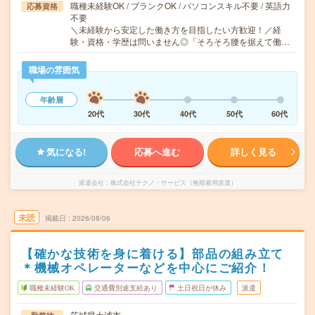
職種未経験OK / ブランクOK / パソコンスキル不要 / 英語力
応募資格
不要
＼未経験から安定した働き方を目指したい方歓迎！／経
験・資格・学歴は問いません◎「そろそろ腰を据えて働…
職場の雰囲気
年齢層
20代
30代
40代
50代
60代
気になる!
応募へ進む
詳しく見る
派遣会社
株式会社テクノ・サービス（無期雇用派遣）
未読
掲載日
2026/08/06
【確かな技術を身に着ける】部品の組み立て
＊機械オペレーターなどを中心にご紹介！
職種未経験OK
交通費別途支給あり
土日祝日が休み
派遣
茨城県土浦市