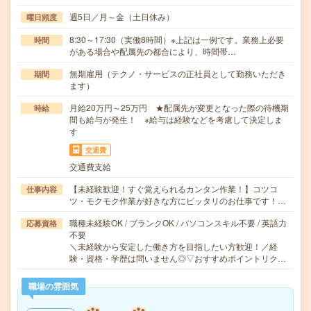
週5日／月～金（土日休み）
曜日頻度
8:30～17:30（実働8時間）※上記は一例です。業務上必要
時間
がある場合や配属先の都合により、時間帯…
無期雇用（テクノ・サービスの正社員として勤務いただき
期間
ます）
月給20万円～25万円 ★配属先が変更となった際の待機期
時給
間も給与が発生！ ※給与は経験などを考慮して決定しま
す
交通費
交通費支給
【未経験歓迎！すぐ覚えられるカンタン作業！】コツコ
仕事内容
ツ・モクモク作業が好きな方にピッタリのお仕事です！…
職種未経験OK / ブランクOK / パソコンスキル不要 / 英語力
応募資格
不要
＼未経験から安定した働き方を目指したい方歓迎！／経
験・資格・学歴は問いません◎▽おすすめポイントリク…
職場の雰囲気