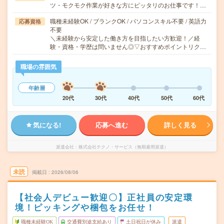
ツ・モクモク作業が好きな方にピッタリのお仕事です！…
職種未経験OK / ブランクOK / パソコンスキル不要 / 英語力
応募資格
不要
＼未経験から安定した働き方を目指したい方歓迎！／経
験・資格・学歴は問いません◎▽おすすめポイントリク…
職場の雰囲気
年齢層
20代
30代
40代
50代
60代
気になる!
応募へ進む
詳しく見る
派遣会社
株式会社テクノ・サービス（無期雇用派遣）
未読
掲載日
2026/08/06
【社会人デビュー歓迎〇】正社員の安定環
境！ピッキングや梱包をお任せ！
職種未経験OK
交通費別途支給あり
土日祝日が休み
派遣