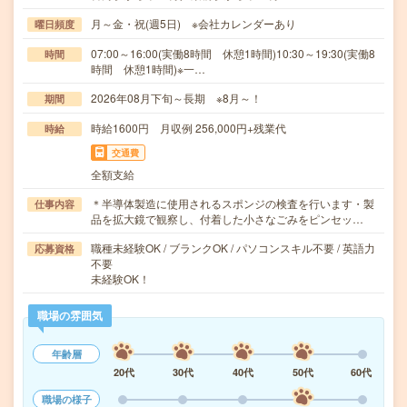
月～金・祝(週5日) ※会社カレンダーあり
曜日頻度
07:00～16:00(実働8時間 休憩1時間)10:30～19:30(実働8
時間
時間 休憩1時間)※一…
2026年08月下旬～長期 ※8月～！
期間
時給1600円 月収例 256,000円+残業代
時給
交通費
全額支給
＊半導体製造に使用されるスポンジの検査を行います・製
仕事内容
品を拡大鏡で観察し、付着した小さなごみをピンセッ…
職種未経験OK / ブランクOK / パソコンスキル不要 / 英語力
応募資格
不要
未経験OK！
職場の雰囲気
年齢層
20代
30代
40代
50代
60代
職場の様子