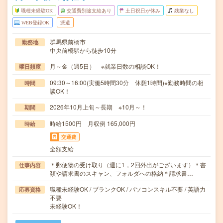
職種未経験OK
交通費別途支給あり
土日祝日が休み
残業なし
WEB登録OK
派遣
群馬県前橋市
勤務地
中央前橋駅から徒歩10分
月～金（週5日） ※就業日数の相談OK！
曜日頻度
09:30～16:00(実働5時間30分 休憩1時間)※勤務時間の相
時間
談OK！
2026年10月上旬～長期 ※10月～！
期間
時給1500円 月収例 165,000円
時給
交通費
全額支給
＊郵便物の受け取り（週に1，2回外出がございます）＊書
仕事内容
類や請求書のスキャン、フォルダへの格納＊請求書…
職種未経験OK / ブランクOK / パソコンスキル不要 / 英語力
応募資格
不要
未経験OK！