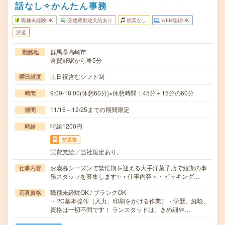
話なし✧かんたん事務
職種未経験OK
交通費別途支給あり
残業なし
WEB登録OK
派遣
群馬県高崎市
勤務地
倉賀野駅から車5分
土日祝含むシフト制
曜日頻度
9:00-18:00(休憩60分)※休憩時間：45分＋15分の60分
時間
11/16～12/25までの期間限定
期間
時給1200円
時給
交通費
実費支給／当社規定あり。
お歳暮シーズンで繁忙期を迎える大手洋菓子店で短期の事
仕事内容
務スタッフを募集します✨＜仕事内容＞・ピッキング…
職種未経験OK / ブランクOK
応募資格
・PC基本操作（入力、印刷をかける作業）・学歴、経験、
資格は一切不問です！ ランスタッドは、きめ細や…