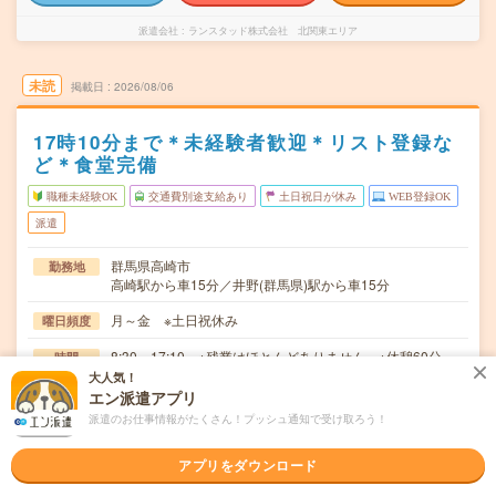
派遣会社
ランスタッド株式会社 北関東エリア
未読
掲載日
2026/08/06
17時10分まで＊未経験者歓迎＊リスト登録な
ど＊食堂完備
職種未経験OK
交通費別途支給あり
土日祝日が休み
WEB登録OK
派遣
群馬県高崎市
勤務地
高崎駅から車15分／井野(群馬県)駅から車15分
月～金 ※土日祝休み
曜日頻度
8:30～17:10 ※残業はほとんどありません。※休憩60分。
時間
大人気！
2026/10/01～長期 ※開始日はご相談可能です！ ※10月
期間
エン派遣アプリ
～！
派遣のお仕事情報がたくさん！プッシュ通知で受け取ろう！
時給1360円＋交 【月収例】208,533円～ ■給与の前払
時給
アプリをダウンロード
いが可能な速払いサービスあり