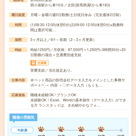
西小泉駅から車10分／太田(群馬県)駅から車18分
月曜～金曜の週5日勤務/土日祝日休み（完全週休2日制）
曜日頻度
(1)08:30-12:00(休憩0分)(2)09:00-12:00(休憩0分)※勤務時
時間
間は選択可能…
3ヶ月以上／9/1～長期（2～3ヶ月更新）
期間
時給1250円／月収例：87,500円＝1,250円×3時間30分×20
時給
日勤務の場合＋交通費別途支給
交通費
実費支給／当社規定あり。
＠ペット用品の卸売会社データ入力をメインとした事務サ
仕事内容
ポートෆ ̖́-＜ 内容 ＞〇データ入力（もくも…
職種未経験OK / ブランクOK
応募資格
未経験OK！Excel、Wordの基本操作（データ入力）ができ
る方 ランスタッドは、きめ細やかなフォ…
職場の雰囲気
年齢層