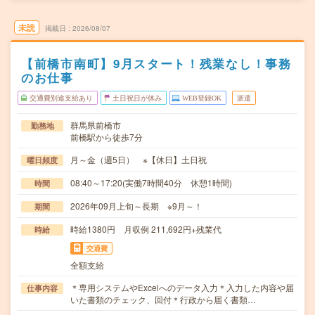
未読
掲載日
2026/08/07
【前橋市南町】9月スタート！残業なし！事務
のお仕事
交通費別途支給あり
土日祝日が休み
WEB登録OK
派遣
群馬県前橋市
勤務地
前橋駅から徒歩7分
月～金（週5日） ※【休日】土日祝
曜日頻度
08:40～17:20(実働7時間40分 休憩1時間)
時間
2026年09月上旬～長期 ※9月～！
期間
時給1380円 月収例 211,692円+残業代
時給
交通費
全額支給
＊専用システムやExcelへのデータ入力＊入力した内容や届
仕事内容
いた書類のチェック、回付＊行政から届く書類…