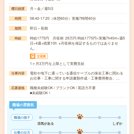
月～金／週5日
曜日頻度
08:40-17:20（休憩60分）実働7時間40分
時間
即日～長期
期間
時給1775円 月収例 29万円 時給1775円×実働7h40m×週5
時給
日×4週+残業10h ※月収例を保証するものではありませ
ん。
交通費
1ヶ月3万円を上限として実費支給
電柱や地下に通っている通信ケーブルの保全工事に関わる
仕事内容
お仕事・工事に関する申請書類作成・工事費用整合、…
職種未経験OK / ブランクOK / 英語力不要
応募資格
■未経験OK！
職場の雰囲気
職場の様子
活気がある
しずか
仕事の仕方