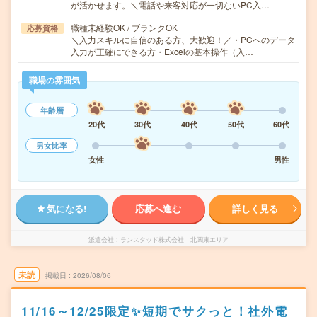
が活かせます。＼電話や来客対応が一切ないPC入…
職種未経験OK / ブランクOK
応募資格
＼入力スキルに自信のある方、大歓迎！／・PCへのデータ
入力が正確にできる方・Excelの基本操作（入…
職場の雰囲気
年齢層
20代
30代
40代
50代
60代
男女比率
女性
男性
気になる!
応募へ進む
詳しく見る
派遣会社
ランスタッド株式会社 北関東エリア
未読
掲載日
2026/08/06
11/16～12/25限定✨短期でサクっと！社外電