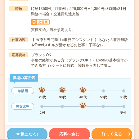
時給1350円／月収例：226,800円＝1,350円×8時間×21日
時給
勤務の場合＋交通費別途支給
交通費
実費支給／当社規定あり。
【 医療系専門商社×事務アシスタント 】あなたの事務経験
仕事内容
やExcelスキルが活かせるお仕事！丁寧なレ…
ブランクOK
応募資格
事務の経験がある方（ブランクOK！）Excelの基本操作が
できる方（※シートに数式・関数を入力して集…
職場の雰囲気
年齢層
20代
30代
40代
50代
60代
男女比率
女性
男性
気になる!
応募へ進む
詳しく見る