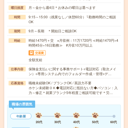
月～金から週4日＊お休みの曜日は選べます
曜日頻度
9:15～15:00（残業なし／休憩60分）└勤務時間のご相談
時間
OK
9月～長期 ＊開始日ご相談OK
期間
時給1470円＋交 ※月収例：11万1720円 ≪時給1470円×4
時給
時間45分×16日勤務≫ #月収10万円以上
交通費
全額支給
保険金支払いに関する事務サポート○電話対応（取次メイ
仕事内容
ン）○専用システム内でのフォルダー作成・管理○デ…
職種未経験OK / ブランクOK / 英語力不要
応募資格
ホケン未経験ＯＫ◆電話対応に抵抗ない方◆パソコン：入
力～修正＊就業ブランク5年程度ご相談可能です＊労…
職場の雰囲気
年齢層
20代
30代
40代
50代
60代