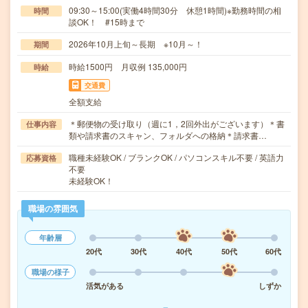
09:30～15:00(実働4時間30分 休憩1時間)※勤務時間の相
時間
談OK！ #15時まで
2026年10月上旬～長期 ※10月～！
期間
時給1500円 月収例 135,000円
時給
交通費
全額支給
＊郵便物の受け取り（週に1，2回外出がございます）＊書
仕事内容
類や請求書のスキャン、フォルダへの格納＊請求書…
職種未経験OK / ブランクOK / パソコンスキル不要 / 英語力
応募資格
不要
未経験OK！
職場の雰囲気
年齢層
20代
30代
40代
50代
60代
職場の様子
活気がある
しずか