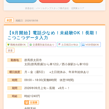
派遣会社
パーソルテンプスタッフ株式会社 北関東エリア
未読
掲載日
2026/08/06
【9月開始】電話少なめ！未経験OK！長期！
こつこつデータ入力
職種未経験OK
交通費別途支給あり
土日祝日が休み
WEB登録OK
派遣
群馬県太田市
勤務地
太田(群馬県)駅から車12分／西小泉駅から車10分
月～金（週5日） ※土日祝休み、年末年始休あり
曜日頻度
09:00～18:00(実働8時間 休憩1時間)
時間
2026年09月上旬～長期 ※9月～！
期間
時給1240円
時給
交通費
全額支給