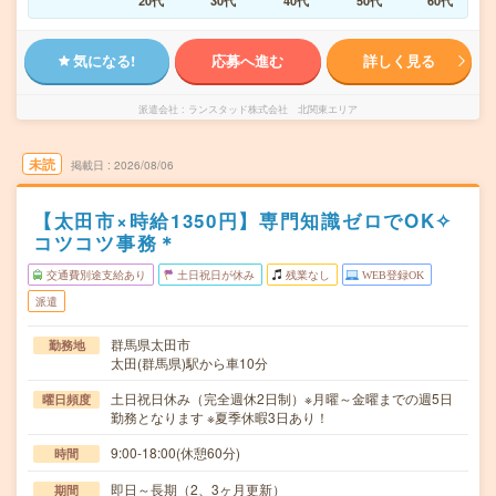
20代
30代
40代
50代
60代
気になる!
応募へ進む
詳しく見る
派遣会社
ランスタッド株式会社 北関東エリア
未読
掲載日
2026/08/06
【太田市×時給1350円】専門知識ゼロでOK✧
コツコツ事務＊
交通費別途支給あり
土日祝日が休み
残業なし
WEB登録OK
派遣
群馬県太田市
勤務地
太田(群馬県)駅から車10分
土日祝日休み（完全週休2日制）※月曜～金曜までの週5日
曜日頻度
勤務となります ※夏季休暇3日あり！
9:00-18:00(休憩60分)
時間
即日～長期（2、3ヶ月更新）
期間