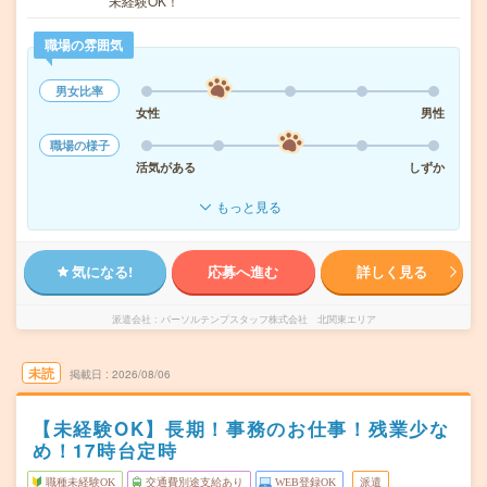
未経験OK！
職場の雰囲気
男女比率
女性
男性
職場の様子
活気がある
しずか
もっと見る
気になる!
応募へ進む
詳しく見る
派遣会社
パーソルテンプスタッフ株式会社 北関東エリア
未読
掲載日
2026/08/06
【未経験OK】長期！事務のお仕事！残業少な
め！17時台定時
職種未経験OK
交通費別途支給あり
WEB登録OK
派遣