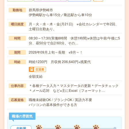
群馬県伊勢崎市
勤務地
伊勢崎駅から車15分／剛志駅から車10分
月・火・水・木・金(月21日) ※会社カレンダーで年2回、
曜日頻度
土曜日出勤あり。
08:30～17:30(実働8時間 休憩1時間)※休憩は午前/午後に5
時間
分、昼50分で合計60分。その…
2026年09月上旬～長期 ※9月～！
期間
時給1230円 月収例 206,640円+残業代
時給
交通費
全額支給
＊各種データ入力＊マスタデータの更新＊データチェック
仕事内容
＊メール応対 など※主にExcel（フォーマット…
職種未経験OK / ブランクOK / 英語力不要
応募資格
パソコンの基本操作ができる方
職場の雰囲気
年齢層