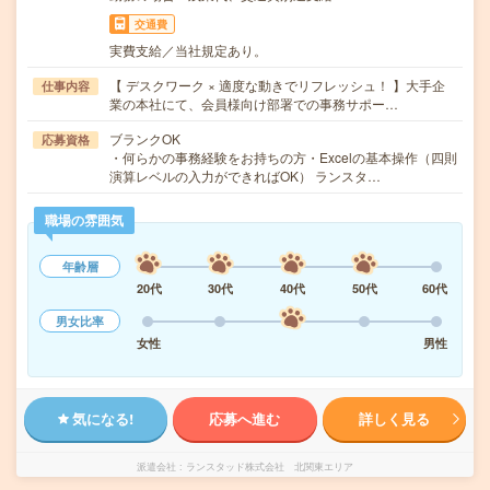
交通費
実費支給／当社規定あり。
【 デスクワーク × 適度な動きでリフレッシュ！ 】大手企
仕事内容
業の本社にて、会員様向け部署での事務サポー…
ブランクOK
応募資格
・何らかの事務経験をお持ちの方・Excelの基本操作（四則
演算レベルの入力ができればOK） ランスタ…
職場の雰囲気
年齢層
20代
30代
40代
50代
60代
男女比率
女性
男性
気になる!
応募へ進む
詳しく見る
派遣会社
ランスタッド株式会社 北関東エリア