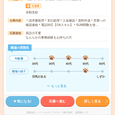
交通費
全額支給
＊請求書処理＊支払処理＊入金確認＊資料作成＊営業への
仕事内容
確認連絡＊電話対応【OAスキル】＊SUM関数を使…
英語力不要
応募資格
なんらかの事務経験をお持ちの方
職場の雰囲気
年齢層
20代
30代
40代
50代
60代
職場の様子
活気がある
しずか
もっと見る
気になる!
応募へ進む
詳しく見る
派遣会社
パーソルテンプスタッフ株式会社 北関東エリア