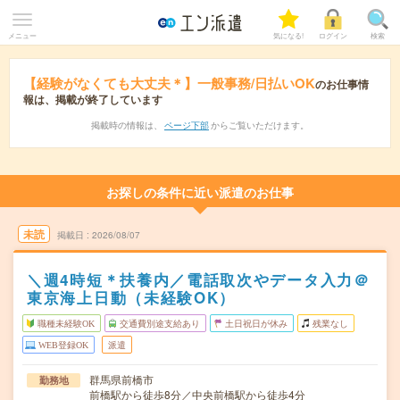
メニュー
気になる!
ログイン
検索
【経験がなくても大丈夫＊】一般事務/日払いOK
のお仕事情
報は、掲載が終了しています
掲載時の情報は、
ページ下部
からご覧いただけます。
お探しの条件に近い派遣のお仕事
未読
掲載日
2026/08/07
＼週4時短＊扶養内／電話取次やデータ入力＠
東京海上日動（未経験OK）
職種未経験OK
交通費別途支給あり
土日祝日が休み
残業なし
WEB登録OK
派遣
群馬県前橋市
勤務地
前橋駅から徒歩8分／中央前橋駅から徒歩4分