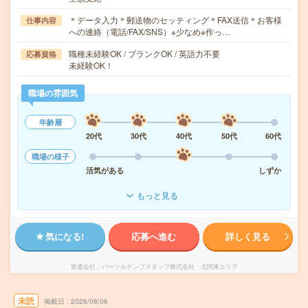
＊データ入力＊郵送物のセッティング＊FAX送信＊お客様
仕事内容
への連絡（電話/FAX/SNS）※少なめ※作っ…
職種未経験OK / ブランクOK / 英語力不要
応募資格
未経験OK！
職場の雰囲気
年齢層
20代
30代
40代
50代
60代
職場の様子
活気がある
しずか
もっと見る
気になる!
応募へ進む
詳しく見る
派遣会社
パーソルテンプスタッフ株式会社 北関東エリア
未読
掲載日
2026/08/06