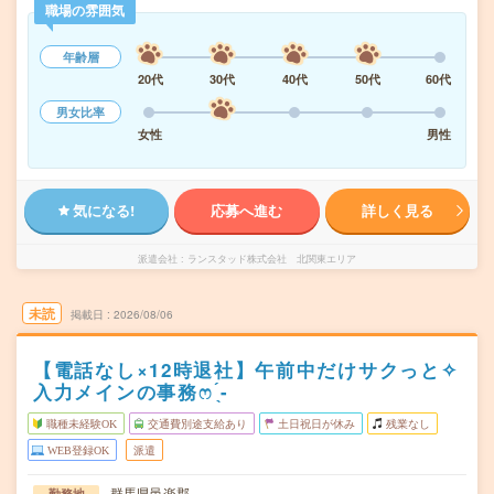
職場の雰囲気
年齢層
20代
30代
40代
50代
60代
男女比率
女性
男性
気になる!
応募へ進む
詳しく見る
派遣会社
ランスタッド株式会社 北関東エリア
未読
掲載日
2026/08/06
【電話なし×12時退社】午前中だけサクっと✧
入力メインの事務ෆ ̖́-
職種未経験OK
交通費別途支給あり
土日祝日が休み
残業なし
WEB登録OK
派遣
群馬県邑楽郡
勤務地