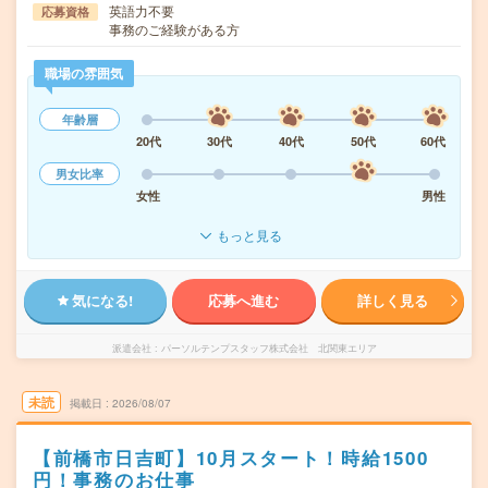
英語力不要
応募資格
事務のご経験がある方
職場の雰囲気
年齢層
20代
30代
40代
50代
60代
男女比率
女性
男性
もっと見る
気になる!
応募へ進む
詳しく見る
派遣会社
パーソルテンプスタッフ株式会社 北関東エリア
未読
掲載日
2026/08/07
【前橋市日吉町】10月スタート！時給1500
円！事務のお仕事