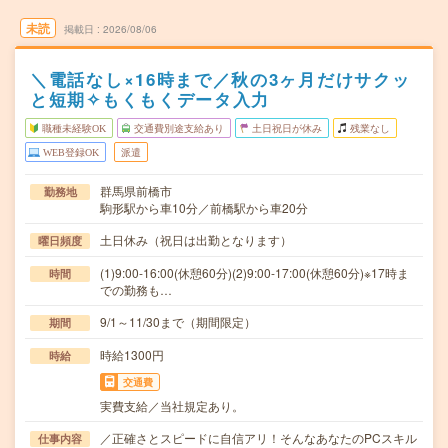
未読
掲載日
2026/08/06
＼電話なし×16時まで／秋の3ヶ月だけサクッ
と短期✧もくもくデータ入力
職種未経験OK
交通費別途支給あり
土日祝日が休み
残業なし
WEB登録OK
派遣
群馬県前橋市
勤務地
駒形駅から車10分／前橋駅から車20分
土日休み（祝日は出勤となります）
曜日頻度
(1)9:00-16:00(休憩60分)(2)9:00-17:00(休憩60分)※17時ま
時間
での勤務も…
9/1～11/30まで（期間限定）
期間
時給1300円
時給
交通費
実費支給／当社規定あり。
／正確さとスピードに自信アリ！そんなあなたのPCスキル
仕事内容