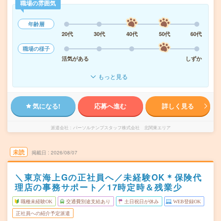
職場の雰囲気
年齢層
20代
30代
40代
50代
60代
職場の様子
活気がある
しずか
もっと見る
気になる!
応募へ進む
詳しく見る
派遣会社
パーソルテンプスタッフ株式会社 北関東エリア
未読
掲載日
2026/08/07
＼東京海上Gの正社員へ／未経験OK＊保険代
理店の事務サポート／17時定時＆残業少
職種未経験OK
交通費別途支給あり
土日祝日が休み
WEB登録OK
正社員への紹介予定派遣