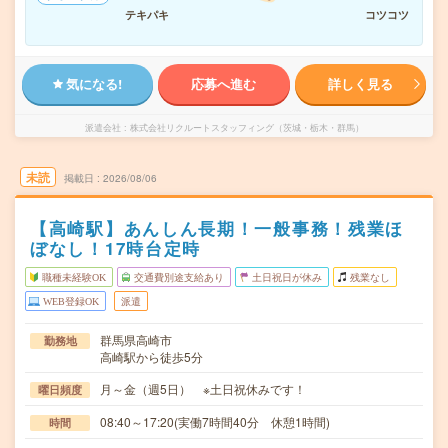
テキパキ
コツコツ
気になる!
応募へ進む
詳しく見る
派遣会社
株式会社リクルートスタッフィング（茨城・栃木・群馬）
未読
掲載日
2026/08/06
【高崎駅】あんしん長期！一般事務！残業ほ
ぼなし！17時台定時
職種未経験OK
交通費別途支給あり
土日祝日が休み
残業なし
WEB登録OK
派遣
群馬県高崎市
勤務地
高崎駅から徒歩5分
月～金（週5日） ※土日祝休みです！
曜日頻度
08:40～17:20(実働7時間40分 休憩1時間)
時間