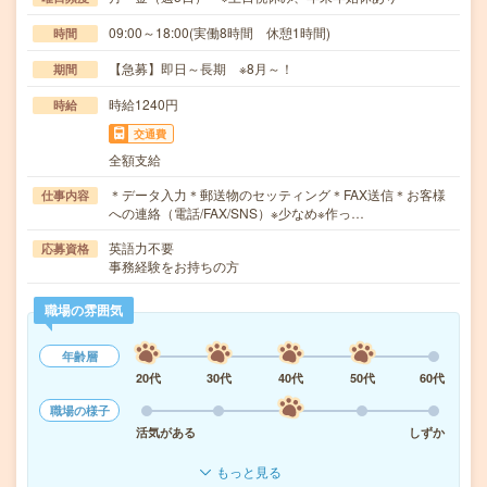
09:00～18:00(実働8時間 休憩1時間)
時間
【急募】即日～長期 ※8月～！
期間
時給1240円
時給
交通費
全額支給
＊データ入力＊郵送物のセッティング＊FAX送信＊お客様
仕事内容
への連絡（電話/FAX/SNS）※少なめ※作っ…
英語力不要
応募資格
事務経験をお持ちの方
職場の雰囲気
年齢層
20代
30代
40代
50代
60代
職場の様子
活気がある
しずか
もっと見る