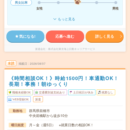
男女比率
女性
男性
もっと見る
気になる!
応募へ進む
詳しく見る
派遣会社
株式会社東京海上日動キャリアサービス
未読
掲載日
2026/08/07
《時間相談OK！》時給1500円！車通勤OK！
長期！事務！朝ゆっくり
職種未経験OK
交通費別途支給あり
土日祝日が休み
残業なし
WEB登録OK
派遣
群馬県前橋市
勤務地
中央前橋駅から徒歩10分
月～金（週5日） ※就業日数の相談OK！
曜日頻度