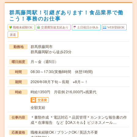
群馬藤岡駅！引継ぎあります！食品業界で働
こう！事務のお仕事
職種未経験OK
交通費別途支給あり
土日祝日が休み
WEB登録OK
派遣
群馬県藤岡市
勤務地
群馬藤岡駅から徒歩23分
月～金（週5日）
曜日頻度
08:30～17:30(実働8時間 休憩1時間)
時間
2026年08月下旬～長期 ※8月～！
期間
時給1350円 月収例 216,000円+残業代
時給
交通費
全額支給
＊書類作成 ＊電話対応＊品質管理＊カンタンな報告書の作
仕事内容
成＊在庫報告 など【OAスキル】ビジネスメール…
職種未経験OK / ブランクOK / 英語力不要
応募資格