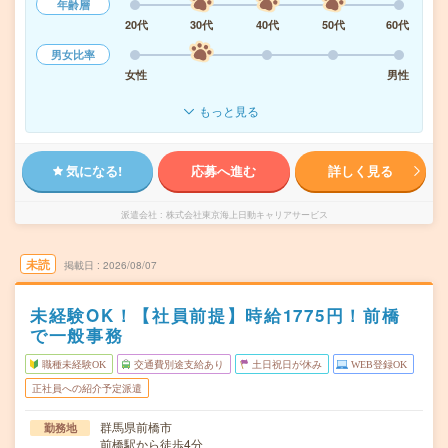
年齢層
20代
30代
40代
50代
60代
男女比率
女性
男性
もっと見る
気になる!
応募へ進む
詳しく見る
派遣会社
株式会社東京海上日動キャリアサービス
未読
掲載日
2026/08/07
未経験OK！【社員前提】時給1775円！前橋
で一般事務
職種未経験OK
交通費別途支給あり
土日祝日が休み
WEB登録OK
正社員への紹介予定派遣
群馬県前橋市
勤務地
前橋駅から徒歩4分