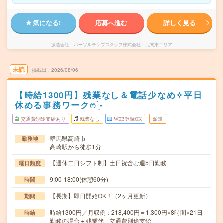
気になる!
応募へ進む
詳しく見る
派遣会社
パーソルテンプスタッフ株式会社 北関東エリア
未読
掲載日
2026/08/06
【時給1300円】残業なし＆電話少なめ✧平日
休める事務ワークෆ ̖́-
交通費別途支給あり
残業なし
WEB登録OK
派遣
群馬県高崎市
勤務地
高崎駅から徒歩1分
【週休二日シフト制】土日祝含む週5日勤務
曜日頻度
9:00-18:00(休憩60分)
時間
【長期】即日開始OK！（2ヶ月更新）
期間
時給1300円／月収例：218,400円＝1,300円×8時間×21日
時給
勤務の場合＋残業代、交通費別途支給