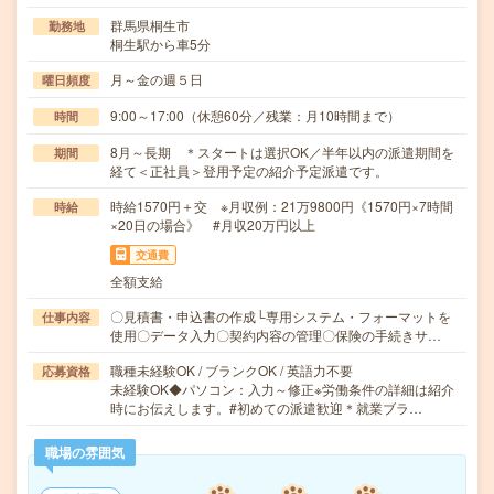
群馬県桐生市
勤務地
桐生駅から車5分
月～金の週５日
曜日頻度
9:00～17:00（休憩60分／残業：月10時間まで）
時間
8月～長期 ＊スタートは選択OK／半年以内の派遣期間を
期間
経て＜正社員＞登用予定の紹介予定派遣です。
時給1570円＋交 ※月収例：21万9800円《1570円×7時間
時給
×20日の場合》 #月収20万円以上
交通費
全額支給
〇見積書・申込書の作成└専用システム・フォーマットを
仕事内容
使用〇データ入力〇契約内容の管理〇保険の手続きサ…
職種未経験OK / ブランクOK / 英語力不要
応募資格
未経験OK◆パソコン：入力～修正※労働条件の詳細は紹介
時にお伝えします。#初めての派遣歓迎＊就業ブラ…
職場の雰囲気