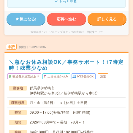
もっと見る
気になる!
応募へ進む
詳しく見る
派遣会社
パーソルテンプスタッフ株式会社 北関東エリア
未読
掲載日
2026/08/07
＼急なお休み相談OK／事務サポート！17時定
時！残業少なめ
交通費別途支給あり
土日祝日が休み
WEB登録OK
派遣
群馬県伊勢崎市
勤務地
伊勢崎駅から車8分／新伊勢崎駅から車5分
月～金（週5日） ※【休日】土日祝
曜日頻度
09:00～17:00(実働7時間 休憩1時間)
時間
2026年08月中旬～長期 ※8月～！
期間
時給1300円 月収例 182,000円+残業代
時給