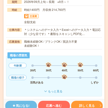
2026年09月上旬～長期 ※9月～！
期間
時給1400円 月収例 214,760円
時給
交通費
全額支給
＊システムへのデータ入力＊Excelへのデータ入力＊電話応
仕事内容
対（少な目です）＊書類をスキャンしPDF化…
職種未経験OK / ブランクOK / 英語力不要
応募資格
未経験OK！
職場の雰囲気
年齢層
20代
30代
40代
50代
60代
職場の様子
活気がある
しずか
もっと見る
気になる!
応募へ進む
詳しく見る