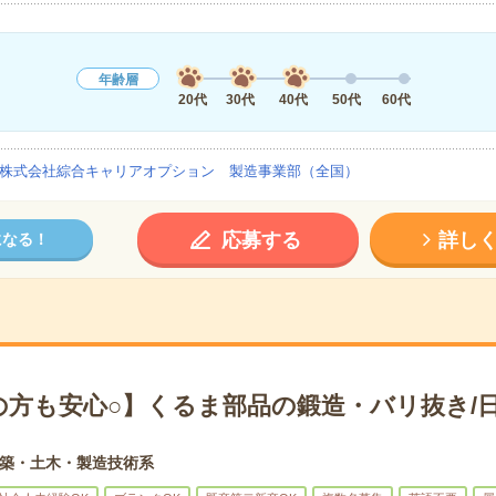
年齢層
20代
30代
40代
50代
60代
株式会社綜合キャリアオプション 製造事業部（全国）
応募する
詳し
になる！
の方も安心○】くるま部品の鍛造・バリ抜き/日
築・土木・製造技術系