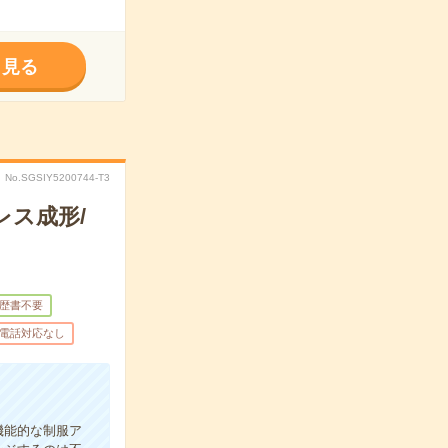
く見る
No.SGSIY5200744-T3
ス成形/
歴書不要
電話対応なし
機能的な制服ア