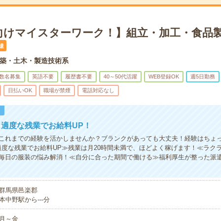
向けマイスターワーク！】組立・加工・食品製
遣
築・土木・製造技術系
数名募集
英語不要
履歴書不要
40～50代活躍
WEB登録OK
週5日勤務
日払いOK
職場が禁煙
電話対応なし
！
適度な残業でお給料UP！
これまでの経験を活かしませんか？ブランクがあっても大丈夫！経験はちょ
適度な残業でお給料UP≫残業は月20時間未満で、ほどよく稼げます！≪ラク
毎日の服装の悩み解消！≪自分に合った期間で働ける≫福利厚生が整った派
群馬県邑楽郡
本中野駅から---分
月～金