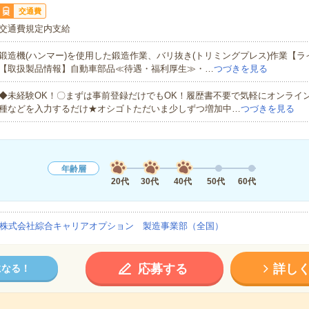
交通費
交通費規定内支給
鍛造機(ハンマー)を使用した鍛造作業、バリ抜き(トリミングプレス)作業【ラ
【取扱製品情報】自動車部品≪待遇・福利厚生≫・…
つづきを見る
◆未経験OK！〇まずは事前登録だけでもOK！履歴書不要で気軽にオンライ
種などを入力するだけ★オシゴトただいま少しずつ増加中…
つづきを見る
年齢層
20代
30代
40代
50代
60代
株式会社綜合キャリアオプション 製造事業部（全国）
応募する
詳し
になる！