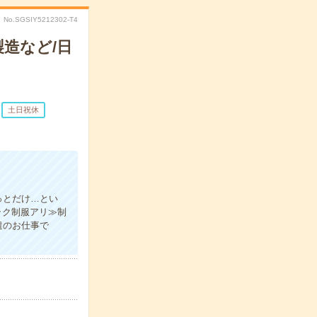
No.SGSIY5212302-T4
造など/日
土日祝休
っとだけ…とい
ラク制服アリ≫制
遣のお仕事で