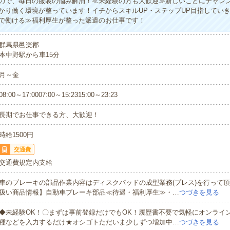
ので、毎日の服装の悩み解消！≪未経験の方も大歓迎≫新しいことにチャレ
かり働く環境が整っています！イチからスキルUP・ステップUP目指してい
で働ける≫福利厚生が整った派遣のお仕事です！
群馬県邑楽郡
本中野駅から車15分
月～金
08:00～17:0007:00～15:2315:00～23:23
長期でお仕事できる方、大歓迎！
時給1500円
交通費
交通費規定内支給
車のブレーキの部品作業内容はディスクパッドの成型業務(プレス)を行って
扱い商品情報】自動車ブレーキ部品≪待遇・福利厚生≫・…
つづきを見る
◆未経験OK！〇まずは事前登録だけでもOK！履歴書不要で気軽にオンライ
種などを入力するだけ★オシゴトただいま少しずつ増加中…
つづきを見る