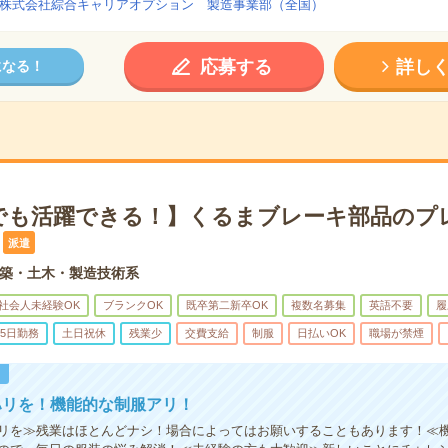
株式会社綜合キャリアオプション 製造事業部（全国）
応募する
詳し
になる！
でも活躍できる！】くるまブレーキ部品のプレ
派遣
築・土木・製造技術系
社会人未経験OK
ブランクOK
既卒第二新卒OK
複数名募集
英語不要
履
5日勤務
土日祝休
残業少
交費支給
制服
日払いOK
職場が禁煙
！
ハリを！機能的な制服アリ！
リを≫残業はほとんどナシ！場合によってはお願いすることもあります！≪