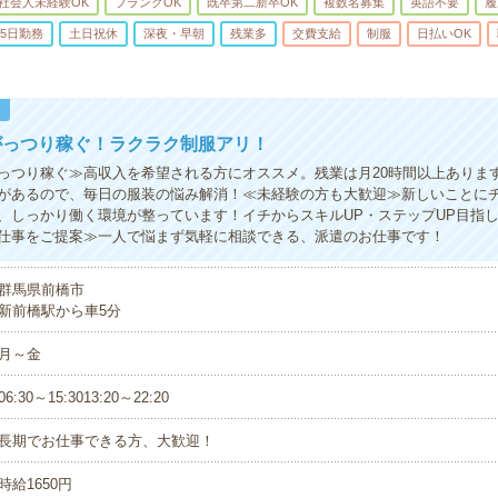
社会人未経験OK
ブランクOK
既卒第二新卒OK
複数名募集
英語不要
履
5日勤務
土日祝休
深夜・早朝
残業多
交費支給
制服
日払いOK
！
がっつり稼ぐ！ラクラク制服アリ！
っつり稼ぐ≫高収入を希望される方にオススメ。残業は月20時間以上ありま
があるので、毎日の服装の悩み解消！≪未経験の方も大歓迎≫新しいことに
、しっかり働く環境が整っています！イチからスキルUP・ステップUP目指
仕事をご提案≫一人で悩まず気軽に相談できる、派遣のお仕事です！
群馬県前橋市
新前橋駅から車5分
月～金
06:30～15:3013:20～22:20
長期でお仕事できる方、大歓迎！
時給1650円