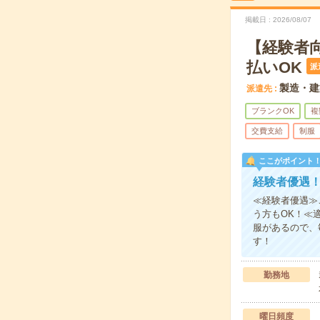
掲載日
2026/08/07
【経験者
払いOK
派
製造・建
派遣先
ブランクOK
複
交費支給
制服
ここがポイント
経験者優遇！
≪経験者優遇≫
う方もOK！≪
服があるので、
す！
勤務地
曜日頻度