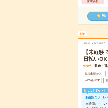
派遣会社
気
未読
掲載日
2026/08/07
【未経験
日払いOK
製造・建
派遣先
職種未経験OK
WEB登録OK
週
ここがポイント
時間にメリ
≪時間にメリハ