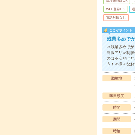
職種未経験OK
WEB登録OK
週
電話対応なし
ここがポイント
残業多めで
≪残業多めでが
制服アリ≫制服
のは不安だけど
う！≪様々なお
勤務地
曜日頻度
時間
期間
時給