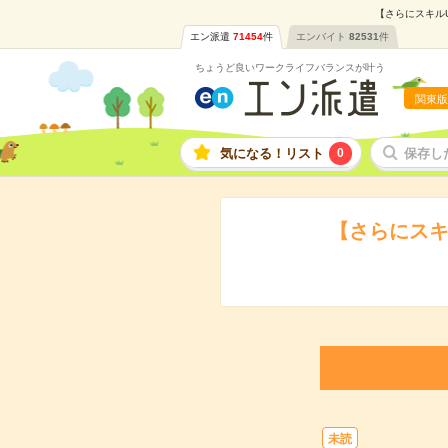
【さらにスキルU
エン派遣
71454
件
エンバイト
82531
件
ちょうど良いワークライフバランスが叶う
関東版
気になる！リスト
0
保存し
【さらにスキ
未読