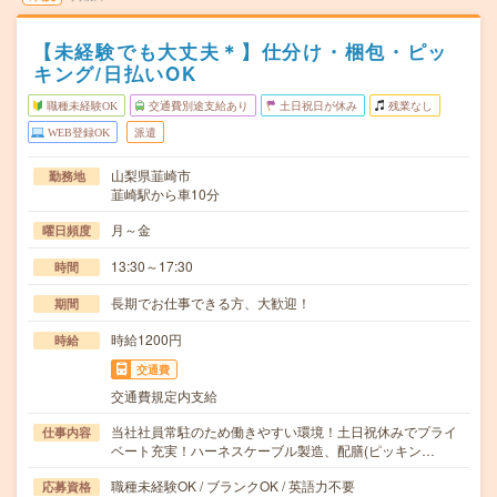
【未経験でも大丈夫＊】仕分け・梱包・ピッ
キング/日払いOK
職種未経験OK
交通費別途支給あり
土日祝日が休み
残業なし
WEB登録OK
派遣
山梨県韮崎市
勤務地
韮崎駅から車10分
月～金
曜日頻度
13:30～17:30
時間
長期でお仕事できる方、大歓迎！
期間
時給1200円
時給
交通費
交通費規定内支給
当社社員常駐のため働きやすい環境！土日祝休みでプライ
仕事内容
ベート充実！ハーネスケーブル製造、配膳(ピッキン…
職種未経験OK / ブランクOK / 英語力不要
応募資格