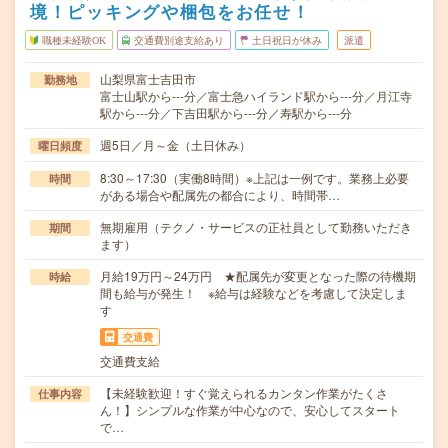
境！ピッキングや梱包をお任せ！
職種未経験OK
交通費別途支給あり
土日祝日が休み
派遣
山梨県富士吉田市
勤務地
富士山駅から---分／富士急ハイランド駅から---分／月江寺
駅から---分／下吉田駅から---分／寿駅から---分
週5日／月～金（土日休み）
曜日頻度
8:30～17:30（実働8時間）※上記は一例です。業務上必要
時間
がある場合や配属先の都合により、時間帯…
無期雇用（テクノ・サービスの正社員として勤務いただき
期間
ます）
月給19万円～24万円 ★配属先が変更となった際の待機期
時給
間も給与が発生！ ※給与は経験などを考慮して決定しま
す
交通費
交通費支給
【未経験歓迎！すぐ覚えられるカンタン作業がたくさ
仕事内容
ん！】シンプルな作業が中心なので、安心してスタート
で…