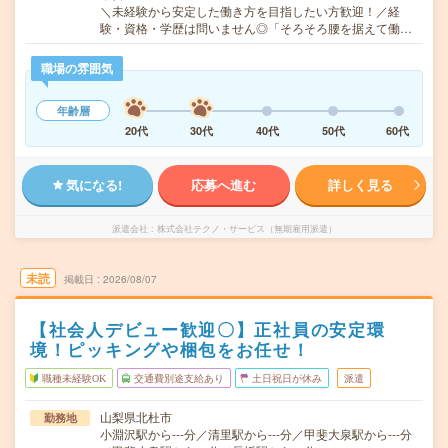
＼未経験から安定した働き方を目指したい方歓迎！／経
験・資格・学歴は問いません◎「そろそろ腰を据えて働…
職場の雰囲気
年齢層
20代
30代
40代
50代
60代
気になる!
応募へ進む
詳しく見る
派遣会社
株式会社テクノ・サービス（無期雇用派遣）
未読
掲載日
2026/08/07
【社会人デビュー歓迎〇】正社員の安定環
境！ピッキングや梱包をお任せ！
職種未経験OK
交通費別途支給あり
土日祝日が休み
派遣
山梨県北杜市
勤務地
小淵沢駅から---分／清里駅から---分／甲斐大泉駅から---分