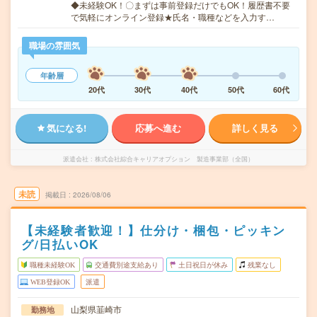
◆未経験OK！〇まずは事前登録だけでもOK！履歴書不要
で気軽にオンライン登録★氏名・職種などを入力す…
職場の雰囲気
年齢層
20代
30代
40代
50代
60代
気になる!
応募へ進む
詳しく見る
派遣会社
株式会社綜合キャリアオプション 製造事業部（全国）
未読
掲載日
2026/08/06
【未経験者歓迎！】仕分け・梱包・ピッキン
グ/日払いOK
職種未経験OK
交通費別途支給あり
土日祝日が休み
残業なし
WEB登録OK
派遣
山梨県韮崎市
勤務地