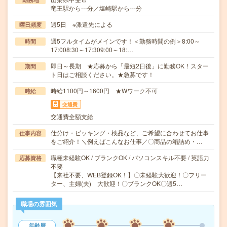
竜王駅から---分／塩崎駅から---分
週5日 ※派遣先による
曜日頻度
週5フルタイムがメインです！＜勤務時間の例＞8:00～
時間
17:008:30～17:309:00～18:…
即日～長期 ★応募から「最短2日後」に勤務OK！スター
期間
ト日はご相談ください。★急募です！
時給1100円～1600円 ★Wワーク不可
時給
交通費
交通費全額支給
仕分け・ピッキング・検品など、ご希望に合わせてお仕事
仕事内容
をご紹介！＼例えばこんなお仕事／〇商品の箱詰め・…
職種未経験OK / ブランクOK / パソコンスキル不要 / 英語力
応募資格
不要
【来社不要、WEB登録OK！】〇未経験大歓迎！〇フリー
ター、主婦(夫) 大歓迎！〇ブランクOK〇週5…
職場の雰囲気
年齢層