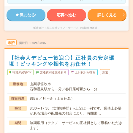
気になる!
応募へ進む
詳しく見る
派遣会社
株式会社テクノ・サービス（無期雇用派遣）
未読
掲載日
2026/08/07
【社会人デビュー歓迎〇】正社員の安定環
境！ピッキングや梱包をお任せ！
職種未経験OK
交通費別途支給あり
土日祝日が休み
派遣
山梨県笛吹市
勤務地
石和温泉駅から---分／春日居町駅から---分
週5日／月～金（土日休み）
曜日頻度
8:30～17:30（実働8時間）※上記は一例です。業務上必要
時間
がある場合や配属先の都合により、時間帯…
無期雇用（テクノ・サービスの正社員として勤務いただき
期間
ます）