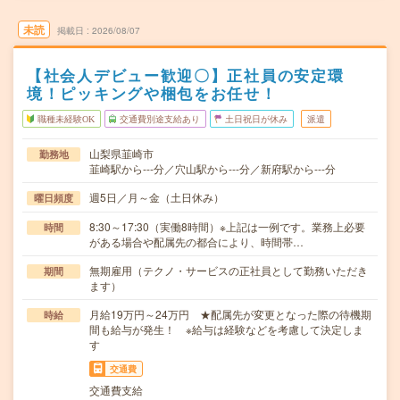
未読
掲載日
2026/08/07
【社会人デビュー歓迎〇】正社員の安定環
境！ピッキングや梱包をお任せ！
職種未経験OK
交通費別途支給あり
土日祝日が休み
派遣
山梨県韮崎市
勤務地
韮崎駅から---分／穴山駅から---分／新府駅から---分
週5日／月～金（土日休み）
曜日頻度
8:30～17:30（実働8時間）※上記は一例です。業務上必要
時間
がある場合や配属先の都合により、時間帯…
無期雇用（テクノ・サービスの正社員として勤務いただき
期間
ます）
月給19万円～24万円 ★配属先が変更となった際の待機期
時給
間も給与が発生！ ※給与は経験などを考慮して決定しま
す
交通費
交通費支給