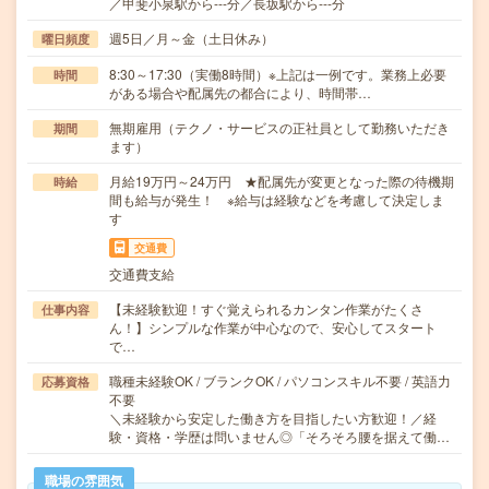
／甲斐小泉駅から---分／長坂駅から---分
週5日／月～金（土日休み）
曜日頻度
8:30～17:30（実働8時間）※上記は一例です。業務上必要
時間
がある場合や配属先の都合により、時間帯…
無期雇用（テクノ・サービスの正社員として勤務いただき
期間
ます）
月給19万円～24万円 ★配属先が変更となった際の待機期
時給
間も給与が発生！ ※給与は経験などを考慮して決定しま
す
交通費
交通費支給
【未経験歓迎！すぐ覚えられるカンタン作業がたくさ
仕事内容
ん！】シンプルな作業が中心なので、安心してスタート
で…
職種未経験OK / ブランクOK / パソコンスキル不要 / 英語力
応募資格
不要
＼未経験から安定した働き方を目指したい方歓迎！／経
験・資格・学歴は問いません◎「そろそろ腰を据えて働…
職場の雰囲気