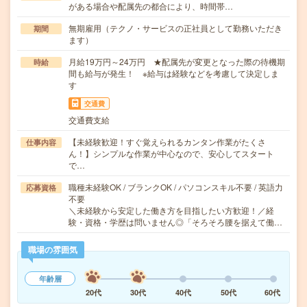
がある場合や配属先の都合により、時間帯…
無期雇用（テクノ・サービスの正社員として勤務いただき
期間
ます）
月給19万円～24万円 ★配属先が変更となった際の待機期
時給
間も給与が発生！ ※給与は経験などを考慮して決定しま
す
交通費
交通費支給
【未経験歓迎！すぐ覚えられるカンタン作業がたくさ
仕事内容
ん！】シンプルな作業が中心なので、安心してスタート
で…
職種未経験OK / ブランクOK / パソコンスキル不要 / 英語力
応募資格
不要
＼未経験から安定した働き方を目指したい方歓迎！／経
験・資格・学歴は問いません◎「そろそろ腰を据えて働…
職場の雰囲気
年齢層
20代
30代
40代
50代
60代