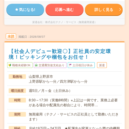
気になる!
応募へ進む
詳しく見る
派遣会社
株式会社テクノ・サービス（無期雇用派遣）
未読
掲載日
2026/08/07
【社会人デビュー歓迎〇】正社員の安定環
境！ピッキングや梱包をお任せ！
職種未経験OK
交通費別途支給あり
土日祝日が休み
派遣
山梨県上野原市
勤務地
上野原駅から---分／四方津駅から---分
週5日／月～金（土日休み）
曜日頻度
8:30～17:30（実働8時間）※上記は一例です。業務上必要
時間
がある場合や配属先の都合により、時間帯…
無期雇用（テクノ・サービスの正社員として勤務いただき
期間
ます）
月給19万円～24万円 ★配属先が変更となった際の待機期
時給