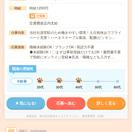
時給1200円
時給
交通費
交通費規定内支給
当社社員常駐のため働きやすい環境！土日祝休みでプライ
仕事内容
ベート充実！ハーネスケーブル製造、配膳(ピッキン…
職種未経験OK / ブランクOK / 英語力不要
応募資格
◆未経験OK！〇まずは事前登録だけでもOK！履歴書不要
で気軽にオンライン登録★氏名・職種などを入力す…
職場の雰囲気
年齢層
20代
30代
40代
50代
60代
気になる!
応募へ進む
詳しく見る
派遣会社
株式会社綜合キャリアオプション 製造事業部（全国）
未読
掲載日
2026/08/06