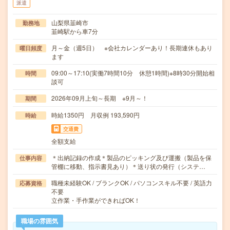
派遣
山梨県韮崎市
勤務地
韮崎駅から車7分
月～金（週5日） ※会社カレンダーあり！長期連休もあり
曜日頻度
ます
09:00～17:10(実働7時間10分 休憩1時間)※8時30分開始相
時間
談可
2026年09月上旬～長期 ※9月～！
期間
時給1350円 月収例 193,590円
時給
交通費
全額支給
＊出納記録の作成＊製品のピッキング及び運搬（製品を保
仕事内容
管棚に移動、指示書見あり）＊送り状の発行（システ…
職種未経験OK / ブランクOK / パソコンスキル不要 / 英語力
応募資格
不要
立作業・手作業ができればOK！
職場の雰囲気