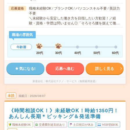
職種未経験OK / ブランクOK / パソコンスキル不要 / 英語力
応募資格
不要
＼未経験から安定した働き方を目指したい方歓迎！／経
験・資格・学歴は問いません◎「そろそろ腰を据えて働…
職場の雰囲気
年齢層
20代
30代
40代
50代
60代
気になる!
応募へ進む
詳しく見る
派遣会社
株式会社テクノ・サービス（無期雇用派遣）
未読
掲載日
2026/08/07
《時間相談OK！》未経験OK！時給1350円！
あんしん長期＊ピッキング＆発送準備
職種未経験OK
交通費別途支給あり
土日祝日が休み
WEB登録OK