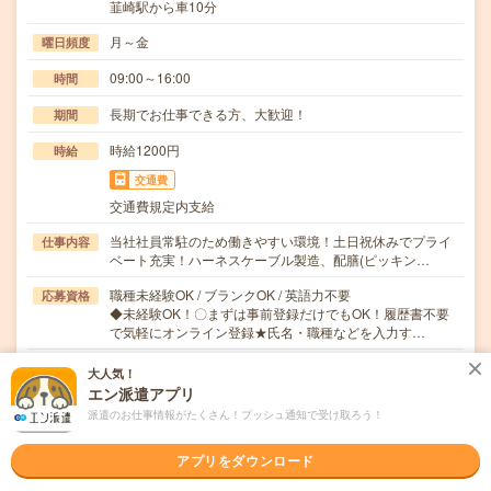
韮崎駅から車10分
月～金
曜日頻度
09:00～16:00
時間
長期でお仕事できる方、大歓迎！
期間
時給1200円
時給
交通費
交通費規定内支給
当社社員常駐のため働きやすい環境！土日祝休みでプライ
仕事内容
ベート充実！ハーネスケーブル製造、配膳(ピッキン…
職種未経験OK / ブランクOK / 英語力不要
応募資格
◆未経験OK！〇まずは事前登録だけでもOK！履歴書不要
で気軽にオンライン登録★氏名・職種などを入力す…
大人気！
職場の雰囲気
エン派遣アプリ
派遣のお仕事情報がたくさん！プッシュ通知で受け取ろう！
年齢層
20代
30代
40代
50代
60代
アプリをダウンロード