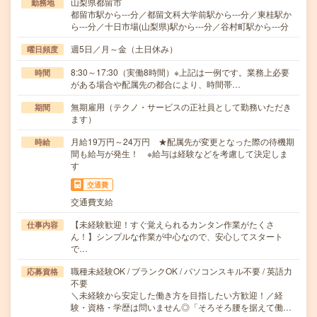
山梨県都留市
勤務地
都留市駅から---分／都留文科大学前駅から---分／東桂駅か
ら---分／十日市場(山梨県)駅から---分／谷村町駅から---分
週5日／月～金（土日休み）
曜日頻度
8:30～17:30（実働8時間）※上記は一例です。業務上必要
時間
がある場合や配属先の都合により、時間帯…
無期雇用（テクノ・サービスの正社員として勤務いただき
期間
ます）
月給19万円～24万円 ★配属先が変更となった際の待機期
時給
間も給与が発生！ ※給与は経験などを考慮して決定しま
す
交通費
交通費支給
【未経験歓迎！すぐ覚えられるカンタン作業がたくさ
仕事内容
ん！】シンプルな作業が中心なので、安心してスタート
で…
職種未経験OK / ブランクOK / パソコンスキル不要 / 英語力
応募資格
不要
＼未経験から安定した働き方を目指したい方歓迎！／経
験・資格・学歴は問いません◎「そろそろ腰を据えて働…