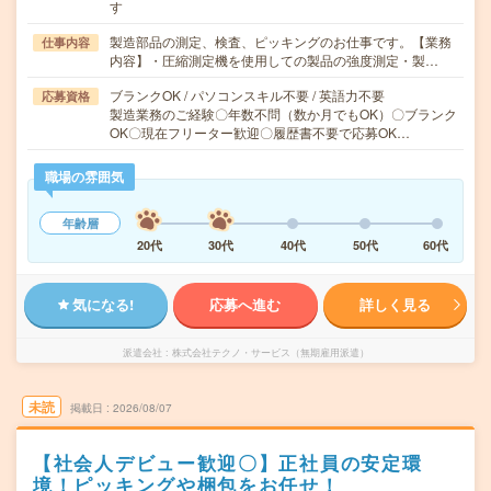
す
製造部品の測定、検査、ピッキングのお仕事です。【業務
仕事内容
内容】・圧縮測定機を使用しての製品の強度測定・製…
ブランクOK / パソコンスキル不要 / 英語力不要
応募資格
製造業務のご経験〇年数不問（数か月でもOK）〇ブランク
OK〇現在フリーター歓迎〇履歴書不要で応募OK…
職場の雰囲気
年齢層
20代
30代
40代
50代
60代
気になる!
応募へ進む
詳しく見る
派遣会社
株式会社テクノ・サービス（無期雇用派遣）
未読
掲載日
2026/08/07
【社会人デビュー歓迎〇】正社員の安定環
境！ピッキングや梱包をお任せ！