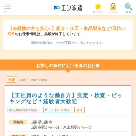
メニュー
気になる!
ログイン
検索
【未経験の方も安心○】組立・加工・食品製造など/日払い
OK
のお仕事情報は、掲載が終了しています
掲載時の情報は、
ページ下部
からご覧いただけます。
お探しの条件に近い派遣のお仕事
未読
掲載日
2026/08/07
【正社員のような働き方】測定・検査・ピッ
キングなど＊経験者大歓迎
交通費別途支給あり
土日祝日が休み
派遣
山梨県山梨市
勤務地
山梨市駅から---分／東山梨駅から---分