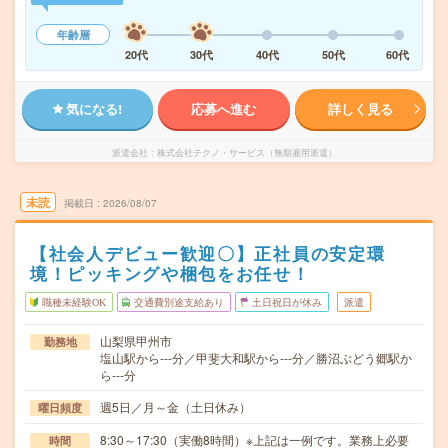
年齢層
20代
30代
40代
50代
60代
気になる!
応募へ進む
詳しく見る
派遣会社
株式会社テクノ・サービス（無期雇用派遣）
未読
掲載日
2026/08/07
【社会人デビュー歓迎〇】正社員の安定環
境！ピッキングや梱包をお任せ！
職種未経験OK
交通費別途支給あり
土日祝日が休み
派遣
山梨県甲州市
勤務地
塩山駅から---分／甲斐大和駅から---分／勝沼ぶどう郷駅か
ら---分
週5日／月～金（土日休み）
曜日頻度
8:30～17:30（実働8時間）※上記は一例です。業務上必要
時間