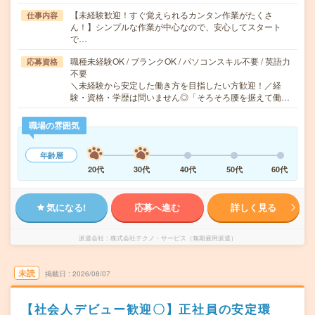
【未経験歓迎！すぐ覚えられるカンタン作業がたくさ
仕事内容
ん！】シンプルな作業が中心なので、安心してスタート
で…
職種未経験OK / ブランクOK / パソコンスキル不要 / 英語力
応募資格
不要
＼未経験から安定した働き方を目指したい方歓迎！／経
験・資格・学歴は問いません◎「そろそろ腰を据えて働…
職場の雰囲気
年齢層
20代
30代
40代
50代
60代
気になる!
応募へ進む
詳しく見る
派遣会社
株式会社テクノ・サービス（無期雇用派遣）
未読
掲載日
2026/08/07
【社会人デビュー歓迎〇】正社員の安定環