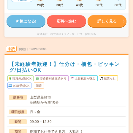
20代
30代
40代
50代
60代
気になる!
応募へ進む
詳しく見る
派遣会社
株式会社テクノ・サービス 採用担当
未読
掲載日
2026/08/06
【未経験者歓迎！】仕分け・梱包・ピッキン
グ/日払いOK
職種未経験OK
交通費別途支給あり
土日祝日が休み
残業なし
WEB登録OK
派遣
山梨県韮崎市
勤務地
韮崎駅から車10分
月～金
曜日頻度
09:00～12:30
時間
長期でお仕事できる方、大歓迎！
期間