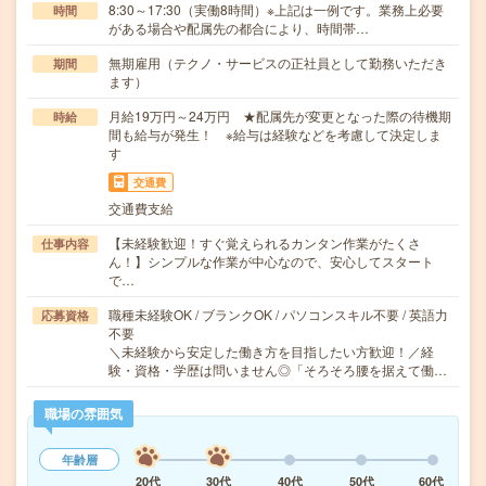
8:30～17:30（実働8時間）※上記は一例です。業務上必要
時間
がある場合や配属先の都合により、時間帯…
無期雇用（テクノ・サービスの正社員として勤務いただき
期間
ます）
月給19万円～24万円 ★配属先が変更となった際の待機期
時給
間も給与が発生！ ※給与は経験などを考慮して決定しま
す
交通費
交通費支給
【未経験歓迎！すぐ覚えられるカンタン作業がたくさ
仕事内容
ん！】シンプルな作業が中心なので、安心してスタート
で…
職種未経験OK / ブランクOK / パソコンスキル不要 / 英語力
応募資格
不要
＼未経験から安定した働き方を目指したい方歓迎！／経
験・資格・学歴は問いません◎「そろそろ腰を据えて働…
職場の雰囲気
年齢層
20代
30代
40代
50代
60代