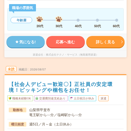
職場の雰囲気
年齢層
20代
30代
40代
50代
60代
気になる!
応募へ進む
詳しく見る
派遣会社
株式会社テクノ・サービス（無期雇用派遣）
未読
掲載日
2026/08/07
【社会人デビュー歓迎〇】正社員の安定環
境！ピッキングや梱包をお任せ！
職種未経験OK
交通費別途支給あり
土日祝日が休み
派遣
山梨県甲斐市
勤務地
竜王駅から---分／塩崎駅から---分
週5日／月～金（土日休み）
曜日頻度