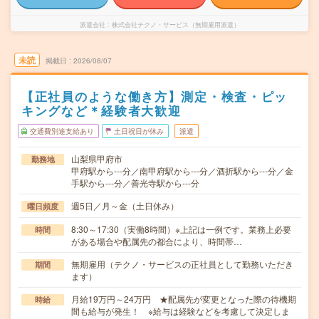
派遣会社
株式会社テクノ・サービス（無期雇用派遣）
未読
掲載日
2026/08/07
【正社員のような働き方】測定・検査・ピッ
キングなど＊経験者大歓迎
交通費別途支給あり
土日祝日が休み
派遣
山梨県甲府市
勤務地
甲府駅から---分／南甲府駅から---分／酒折駅から---分／金
手駅から---分／善光寺駅から---分
週5日／月～金（土日休み）
曜日頻度
8:30～17:30（実働8時間）※上記は一例です。業務上必要
時間
がある場合や配属先の都合により、時間帯…
無期雇用（テクノ・サービスの正社員として勤務いただき
期間
ます）
月給19万円～24万円 ★配属先が変更となった際の待機期
時給
間も給与が発生！ ※給与は経験などを考慮して決定しま