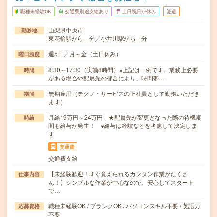
職種未経験OK
交通費別途支給あり
土日祝日が休み
派遣
山梨県中央市
勤務地
東花輪駅から---分／小井川駅から---分
週5日／月～金（土日休み）
曜日頻度
8:30～17:30（実働8時間）※上記は一例です。業務上必要
時間
がある場合や配属先の都合により、時間帯…
無期雇用（テクノ・サービスの正社員として勤務いただき
期間
ます）
月給19万円～24万円 ★配属先が変更となった際の待機期
時給
間も給与が発生！ ※給与は経験などを考慮して決定しま
す
交通費
交通費支給
【未経験歓迎！すぐ覚えられるカンタン作業がたくさ
仕事内容
ん！】シンプルな作業が中心なので、安心してスタート
で…
職種未経験OK / ブランクOK / パソコンスキル不要 / 英語力
応募資格
不要