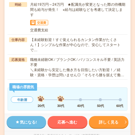
月給19万円～24万円 ★配属先が変更となった際の待機期
時給
間も給与が発生！ ※給与は経験などを考慮して決定しま
す
交通費
交通費支給
【未経験歓迎！すぐ覚えられるカンタン作業がたくさ
仕事内容
ん！】シンプルな作業が中心なので、安心してスタート
で…
職種未経験OK / ブランクOK / パソコンスキル不要 / 英語力
応募資格
不要
＼未経験から安定した働き方を目指したい方歓迎！／経
験・資格・学歴は問いません◎「そろそろ腰を据えて働…
職場の雰囲気
年齢層
20代
30代
40代
50代
60代
気になる!
応募へ進む
詳しく見る