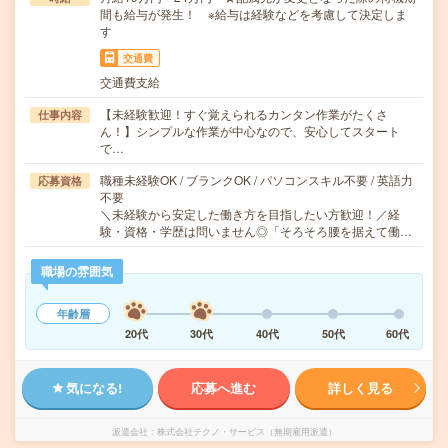
間も給与が発生！ ※給与は経験などを考慮して決定しま
す
交通費
交通費支給
【未経験歓迎！すぐ覚えられるカンタン作業がたくさ
仕事内容
ん！】シンプルな作業が中心なので、安心してスタート
で…
職種未経験OK / ブランクOK / パソコンスキル不要 / 英語力
応募資格
不要
＼未経験から安定した働き方を目指したい方歓迎！／経
験・資格・学歴は問いません◎「そろそろ腰を据えて働…
職場の雰囲気
年齢層
20代
30代
40代
50代
60代
気になる!
応募へ進む
詳しく見る
派遣会社
株式会社テクノ・サービス（無期雇用派遣）