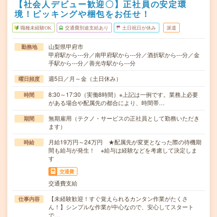
【社会人デビュー歓迎〇】正社員の安定環
境！ピッキングや梱包をお任せ！
職種未経験OK
交通費別途支給あり
土日祝日が休み
派遣
山梨県甲府市
勤務地
甲府駅から---分／南甲府駅から---分／酒折駅から---分／金
手駅から---分／善光寺駅から---分
週5日／月～金（土日休み）
曜日頻度
8:30～17:30（実働8時間）※上記は一例です。業務上必要
時間
がある場合や配属先の都合により、時間帯…
無期雇用（テクノ・サービスの正社員として勤務いただき
期間
ます）
月給19万円～24万円 ★配属先が変更となった際の待機期
時給
間も給与が発生！ ※給与は経験などを考慮して決定しま
す
交通費
交通費支給
【未経験歓迎！すぐ覚えられるカンタン作業がたくさ
仕事内容
ん！】シンプルな作業が中心なので、安心してスタート
で…