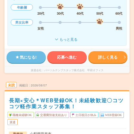
年齢層
20代
30代
40代
50代
60代
男女比率
女性
男性
もっと見る
気になる!
応募へ進む
詳しく見る
派遣会社
パーソルテンプスタッフ株式会社 甲府オフィス
未読
掲載日
2026/08/07
長期×安心＊WEB登録OK！未経験歓迎〇コツ
コツ軽作業スタッフ募集！
職種未経験OK
交通費別途支給あり
土日祝日が休み
WEB登録OK
派遣
山梨県甲斐市
勤務地