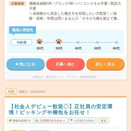
職種未経験OK / ブランクOK / パソコンスキル不要 / 英語力
応募資格
不要
＼未経験から安定した働き方を目指したい方歓迎！／経
験・資格・学歴は問いません◎「そろそろ腰を据えて働…
職場の雰囲気
年齢層
20代
30代
40代
50代
60代
気になる!
応募へ進む
詳しく見る
派遣会社
株式会社テクノ・サービス（無期雇用派遣）
未読
掲載日
2026/08/07
【社会人デビュー歓迎〇】正社員の安定環
境！ピッキングや梱包をお任せ！
職種未経験OK
交通費別途支給あり
土日祝日が休み
派遣