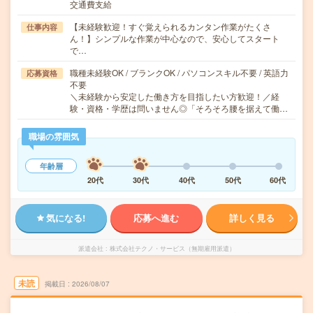
交通費支給
【未経験歓迎！すぐ覚えられるカンタン作業がたくさ
仕事内容
ん！】シンプルな作業が中心なので、安心してスタート
で…
職種未経験OK / ブランクOK / パソコンスキル不要 / 英語力
応募資格
不要
＼未経験から安定した働き方を目指したい方歓迎！／経
験・資格・学歴は問いません◎「そろそろ腰を据えて働…
職場の雰囲気
年齢層
20代
30代
40代
50代
60代
気になる!
応募へ進む
詳しく見る
派遣会社
株式会社テクノ・サービス（無期雇用派遣）
未読
掲載日
2026/08/07