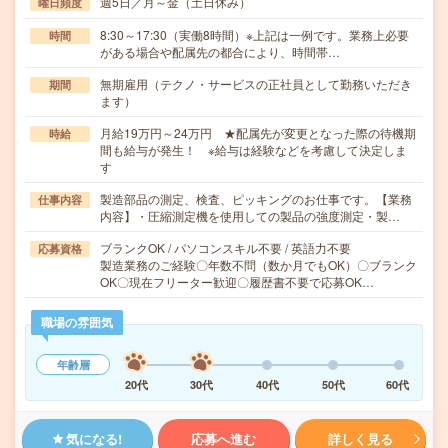
週5日／月～金（土日休み）
曜日頻度
8:30～17:30（実働8時間）※上記は一例です。業務上必要
時間
がある場合や配属先の都合により、時間帯…
無期雇用（テクノ・サービスの正社員として勤務いただき
期間
ます）
月給19万円～24万円 ★配属先が変更となった際の待機期
時給
間も給与が発生！ ※給与は経験などを考慮して決定しま
す
製造部品の測定、検査、ピッキングのお仕事です。【業務
仕事内容
内容】・圧縮測定機を使用しての製品の強度測定・製…
ブランクOK / パソコンスキル不要 / 英語力不要
応募資格
製造業務のご経験〇年数不問（数か月でもOK）〇ブランク
OK〇現在フリーター歓迎〇履歴書不要で応募OK…
職場の雰囲気
年齢層
20代
30代
40代
50代
60代
気になる!
応募へ進む
詳しく見る