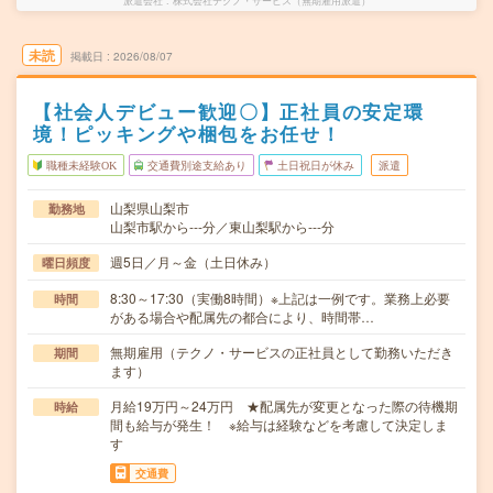
派遣会社
株式会社テクノ・サービス（無期雇用派遣）
未読
掲載日
2026/08/07
【社会人デビュー歓迎〇】正社員の安定環
境！ピッキングや梱包をお任せ！
職種未経験OK
交通費別途支給あり
土日祝日が休み
派遣
山梨県山梨市
勤務地
山梨市駅から---分／東山梨駅から---分
週5日／月～金（土日休み）
曜日頻度
8:30～17:30（実働8時間）※上記は一例です。業務上必要
時間
がある場合や配属先の都合により、時間帯…
無期雇用（テクノ・サービスの正社員として勤務いただき
期間
ます）
月給19万円～24万円 ★配属先が変更となった際の待機期
時給
間も給与が発生！ ※給与は経験などを考慮して決定しま
す
交通費