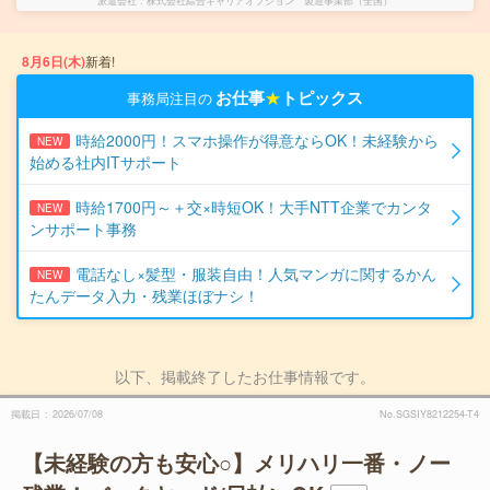
派遣会社
株式会社綜合キャリアオプション 製造事業部（全国）
8月6日(木)
新着!
お仕事
★
トピックス
事務局注目の
時給2000円！スマホ操作が得意ならOK！未経験から
NEW
始める社内ITサポート
時給1700円～＋交×時短OK！大手NTT企業でカンタ
NEW
ンサポート事務
電話なし×髪型・服装自由！人気マンガに関するかん
NEW
たんデータ入力・残業ほぼナシ！
以下、掲載終了したお仕事情報です。
掲載日
2026/07/08
No.SGSIY8212254-T4
【未経験の方も安心○】メリハリ一番・ノー