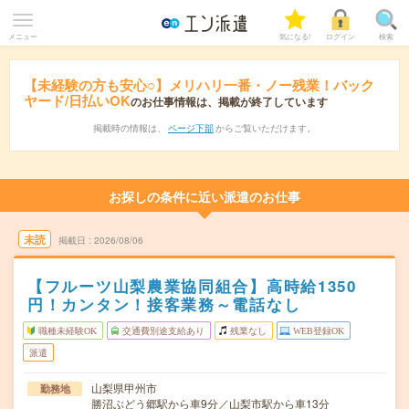
メニュー
気になる!
ログイン
検索
【未経験の方も安心○】メリハリ一番・ノー残業！バック
ヤード/日払いOK
のお仕事情報は、掲載が終了しています
掲載時の情報は、
ページ下部
からご覧いただけます。
お探しの条件に近い派遣のお仕事
未読
掲載日
2026/08/06
【フルーツ山梨農業協同組合】高時給1350
円！カンタン！接客業務～電話なし
職種未経験OK
交通費別途支給あり
残業なし
WEB登録OK
派遣
山梨県甲州市
勤務地
勝沼ぶどう郷駅から車9分／山梨市駅から車13分