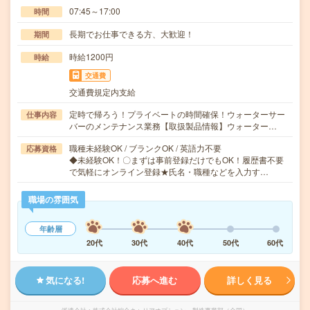
07:45～17:00
時間
長期でお仕事できる方、大歓迎！
期間
時給1200円
時給
交通費
交通費規定内支給
定時で帰ろう！プライベートの時間確保！ウォーターサー
仕事内容
バーのメンテナンス業務【取扱製品情報】ウォーター…
職種未経験OK / ブランクOK / 英語力不要
応募資格
◆未経験OK！〇まずは事前登録だけでもOK！履歴書不要
で気軽にオンライン登録★氏名・職種などを入力す…
職場の雰囲気
年齢層
20代
30代
40代
50代
60代
気になる!
応募へ進む
詳しく見る