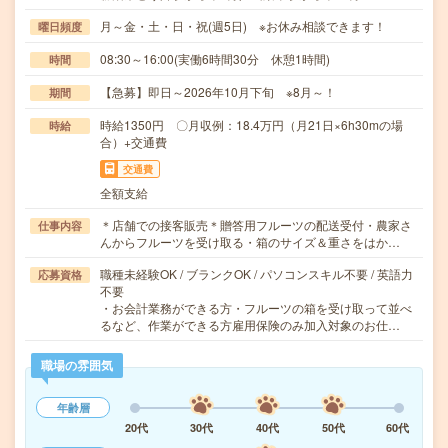
月～金・土・日・祝(週5日) ※お休み相談できます！
曜日頻度
08:30～16:00(実働6時間30分 休憩1時間)
時間
【急募】即日～2026年10月下旬 ※8月～！
期間
時給1350円 〇月収例：18.4万円（月21日×6h30mの場
時給
合）+交通費
交通費
全額支給
＊店舗での接客販売＊贈答用フルーツの配送受付・農家さ
仕事内容
んからフルーツを受け取る・箱のサイズ＆重さをはか…
職種未経験OK / ブランクOK / パソコンスキル不要 / 英語力
応募資格
不要
・お会計業務ができる方・フルーツの箱を受け取って並べ
るなど、作業ができる方雇用保険のみ加入対象のお仕…
職場の雰囲気
年齢層
20代
30代
40代
50代
60代