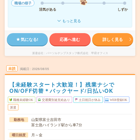
職場の様子
活気がある
しずか
もっと見る
気になる!
応募へ進む
詳しく見る
派遣会社
パーソルテンプスタッフ株式会社 甲府オフィス
未読
掲載日
2026/08/05
【未経験スタート大歓迎！】残業ナシで
ON/OFF切替＊バックヤード/日払いOK
職種未経験OK
交通費別途支給あり
土日祝日が休み
WEB登録OK
派遣
山梨県富士吉田市
勤務地
富士急ハイランド駅から車7分
月～金
曜日頻度