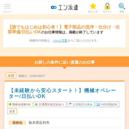
メニュー
気になる!
ログイン
検索
【誰でもはじめは初心者！】電子部品の洗浄・仕分け・出
荷準備/日払いOK
のお仕事情報は、掲載が終了しています
掲載時の情報は、
ページ下部
からご覧いただけます。
お探しの条件に近い派遣のお仕事
未読
掲載日
2026/08/07
【未経験から安心スタート！】機械オペレー
ター/日払いOK
職種未経験OK
交通費別途支給あり
土日祝日が休み
WEB登録OK
派遣
栃木県足利市
勤務地