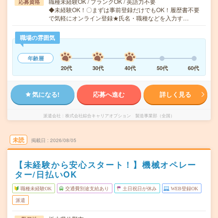
職種未経験OK / ブランクOK / 英語力不要
応募資格
◆未経験OK！〇まずは事前登録だけでもOK！履歴書不要
で気軽にオンライン登録★氏名・職種などを入力す…
職場の雰囲気
年齢層
20代
30代
40代
50代
60代
気になる!
応募へ進む
詳しく見る
派遣会社
株式会社綜合キャリアオプション 製造事業部（全国）
未読
掲載日
2026/08/05
【未経験から安心スタート！】機械オペレー
ター/日払いOK
職種未経験OK
交通費別途支給あり
土日祝日が休み
WEB登録OK
派遣