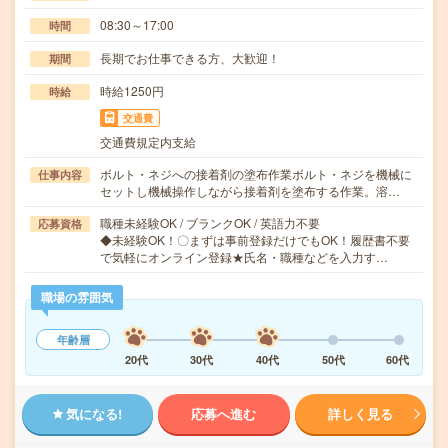
08:30～17:00
時間
長期でお仕事できる方、大歓迎！
期間
時給1250円
時給
交通費
交通費規定内支給
ボルト・ネジへの接着剤の塗布作業ボルト・ネジを機械に
仕事内容
セットし機械操作しながら接着剤を塗布する作業。溶…
職種未経験OK / ブランクOK / 英語力不要
応募資格
◆未経験OK！〇まずは事前登録だけでもOK！履歴書不要
で気軽にオンライン登録★氏名・職種などを入力す…
職場の雰囲気
年齢層
20代
30代
40代
50代
60代
気になる!
応募へ進む
詳しく見る