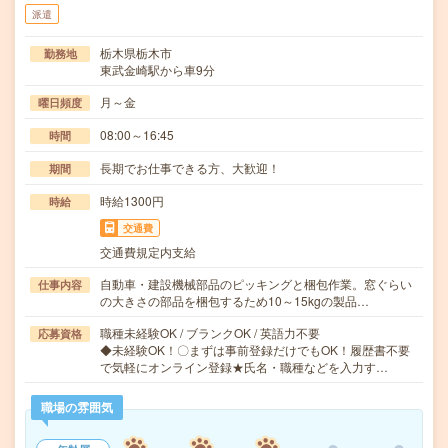
派遣
栃木県栃木市
勤務地
東武金崎駅から車9分
月～金
曜日頻度
08:00～16:45
時間
長期でお仕事できる方、大歓迎！
期間
時給1300円
時給
交通費
交通費規定内支給
自動車・建設機械部品のピッキングと梱包作業。窓ぐらい
仕事内容
の大きさの部品を梱包するため10～15kgの製品…
職種未経験OK / ブランクOK / 英語力不要
応募資格
◆未経験OK！〇まずは事前登録だけでもOK！履歴書不要
で気軽にオンライン登録★氏名・職種などを入力す…
職場の雰囲気