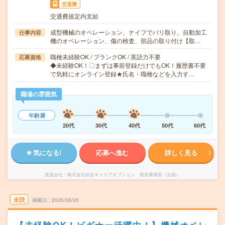
交通費
交通費規定内支給
成型機械のオペレーション、ナイフでバリ取り、自動加工
仕事内容
機のオペレーション、傷の検査、部品の取り付け【取…
職種未経験OK / ブランクOK / 英語力不要
応募資格
◆未経験OK！〇まずは事前登録だけでもOK！履歴書不要
で気軽にオンライン登録★氏名・職種などを入力す…
職場の雰囲気
年齢層
20代
30代
40代
50代
60代
気になる!
応募へ進む
詳しく見る
派遣会社
株式会社綜合キャリアオプション 製造事業部（全国）
未読
掲載日
2026/08/05