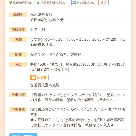
職種未経験OK
交通費別途支給あり
WEB登録OK
派遣
栃木県芳賀郡
勤務地
多田羅駅から車14分
シフト制
曜日頻度
(3交替)7:00～15:20、15:00～23:20、23:00～翌7:20 ※日
時間
勤研修あり(8:…
長期でお仕事できる方、大歓迎！
期間
時給1500～1875円 月収例28万8000円以上可(7時間35分
時給
×21日+残業・深夜手当)
交通費
交通費規定内支給
《容器やキャップなどのプラスチック製品》・塗装マシン
仕事内容
の操作・製品の供給・塗料の調合(調整)・機械のメ…
職種未経験OK / ブランクOK / パソコンスキル不要 / 英語力
応募資格
不要
◆未経験OK！〇まずは事前登録だけでもOK！履歴書不要
で気軽にオンライン登録★氏名・職種などを入力す…