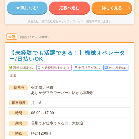
気になる!
応募へ進む
詳しく見る
派遣会社
株式会社綜合キャリアオプション 製造事業部（全国）
未読
掲載日
2026/08/05
【未経験でも活躍できる！】機械オペレータ
ー/日払いOK
職種未経験OK
交通費別途支給あり
土日祝日が休み
WEB登録OK
派遣
栃木県足利市
勤務地
あしかがフラワーパーク駅から車5分
月～金
曜日頻度
08:00～17:00
時間
長期でお仕事できる方、大歓迎！
期間
時給1200円
時給