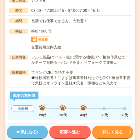
曜日頻度
08:00～17:0022:15～07:0007:00～15:15
時間
長期でお仕事できる方、大歓迎！
期間
時給1500円
時給
交通費
交通費規定内支給
アルミ製品(コイル・板)に関する機械OP・梱包作業ビニー
仕事内容
ルテープを貼る⇒バンドをまく⇒フォークで運搬…
ブランクOK / 英語力不要
応募資格
◆経験者歓迎！〇まずは事前登録だけでもOK！履歴書不要
で気軽にオンライン登録★氏名・職種などを入力す…
職場の雰囲気
年齢層
20代
30代
40代
50代
60代
気になる!
応募へ進む
詳しく見る