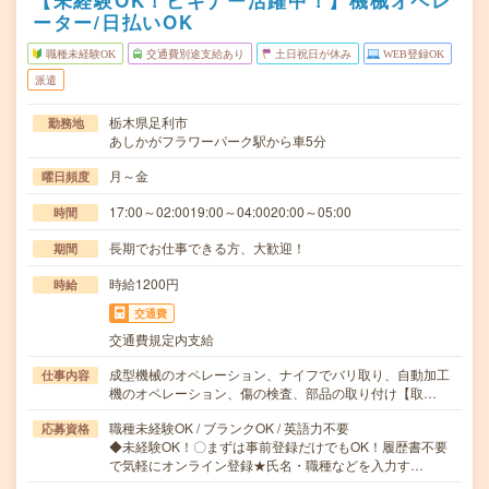
【未経験OK！ビギナー活躍中！】機械オペレ
ーター/日払いOK
職種未経験OK
交通費別途支給あり
土日祝日が休み
WEB登録OK
派遣
栃木県足利市
勤務地
あしかがフラワーパーク駅から車5分
月～金
曜日頻度
17:00～02:0019:00～04:0020:00～05:00
時間
長期でお仕事できる方、大歓迎！
期間
時給1200円
時給
交通費
交通費規定内支給
成型機械のオペレーション、ナイフでバリ取り、自動加工
仕事内容
機のオペレーション、傷の検査、部品の取り付け【取…
職種未経験OK / ブランクOK / 英語力不要
応募資格
◆未経験OK！〇まずは事前登録だけでもOK！履歴書不要
で気軽にオンライン登録★氏名・職種などを入力す…