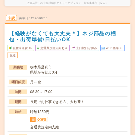
派遣会社
株式会社綜合キャリアオプション 製造事業部（全国）
未読
掲載日
2026/08/05
【経験がなくても大丈夫＊】ネジ部品の梱
包・出荷準備/日払いOK
職種未経験OK
交通費別途支給あり
土日祝日が休み
WEB登録OK
派遣
栃木県足利市
勤務地
県駅から徒歩3分
月～金
曜日頻度
08:30～17:00
時間
長期でお仕事できる方、大歓迎！
期間
時給1250円
時給
交通費
交通費規定内支給