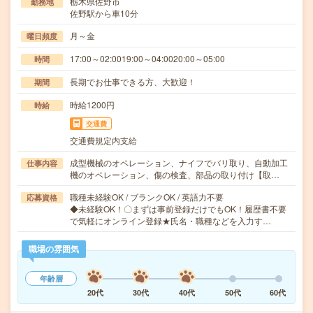
栃木県佐野市
勤務地
佐野駅から車10分
月～金
曜日頻度
17:00～02:0019:00～04:0020:00～05:00
時間
長期でお仕事できる方、大歓迎！
期間
時給1200円
時給
交通費
交通費規定内支給
成型機械のオペレーション、ナイフでバリ取り、自動加工
仕事内容
機のオペレーション、傷の検査、部品の取り付け【取…
職種未経験OK / ブランクOK / 英語力不要
応募資格
◆未経験OK！〇まずは事前登録だけでもOK！履歴書不要
で気軽にオンライン登録★氏名・職種などを入力す…
職場の雰囲気
年齢層
20代
30代
40代
50代
60代