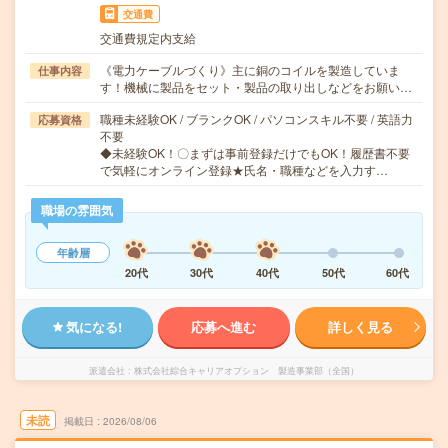
交通費
交通費規定内支給
《電力ケーブルづくり》主に銅のコイルを製造していま
仕事内容
す！機械に製品をセット・製品の取り出しなどをお願い…
職種未経験OK / ブランクOK / パソコンスキル不要 / 英語力
応募資格
不要
◆未経験OK！〇まずは事前登録だけでもOK！履歴書不要
で気軽にオンライン登録★氏名・職種などを入力す…
職場の雰囲気
年齢層
20代
30代
40代
50代
60代
気になる!
応募へ進む
詳しく見る
派遣会社
株式会社綜合キャリアオプション 製造事業部（全国）
未読
掲載日
2026/08/06