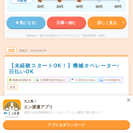
年齢層
20代
30代
40代
50代
60代
気になる!
応募へ進む
詳しく見る
派遣会社
株式会社綜合キャリアオプション 製造事業部（全国）
未読
掲載日
2026/08/05
【未経験スタートOK！】機械オペレーター/
日払いOK
職種未経験OK
交通費別途支給あり
土日祝日が休み
WEB登録OK
派遣
栃木県栃木市
勤務地
大人気！
東武金崎駅から車9分
エン派遣アプリ
派遣のお仕事情報がたくさん！プッシュ通知で受け取ろう！
月～金
曜日頻度
08:00～16:45
時間
アプリをダウンロード
長期でお仕事できる方、大歓迎！
期間