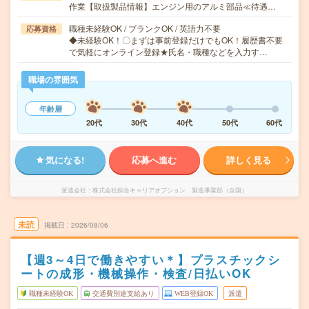
作業【取扱製品情報】エンジン用のアルミ部品≪待遇…
職種未経験OK / ブランクOK / 英語力不要
応募資格
◆未経験OK！〇まずは事前登録だけでもOK！履歴書不要
で気軽にオンライン登録★氏名・職種などを入力す…
職場の雰囲気
年齢層
20代
30代
40代
50代
60代
気になる!
応募へ進む
詳しく見る
派遣会社
株式会社綜合キャリアオプション 製造事業部（全国）
未読
掲載日
2026/08/06
【週3～4日で働きやすい＊】プラスチックシ
ートの成形・機械操作・検査/日払いOK
職種未経験OK
交通費別途支給あり
WEB登録OK
派遣