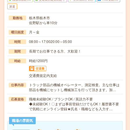
派遣
栃木県栃木市
勤務地
佐野駅から車10分
月～金
曜日頻度
08:00～17:0020:00～05:00
時間
長期でお仕事できる方、大歓迎！
期間
時給1200円
時給
交通費
交通費規定内支給
トラック部品の機械オペレーター、測定検査。主な仕事は
仕事内容
部品を機械にセットし機械加工を行って頂きます。加…
職種未経験OK / ブランクOK / 英語力不要
応募資格
◆未経験OK！〇まずは事前登録だけでもOK！履歴書不要
で気軽にオンライン登録★氏名・職種などを入力す…
職場の雰囲気