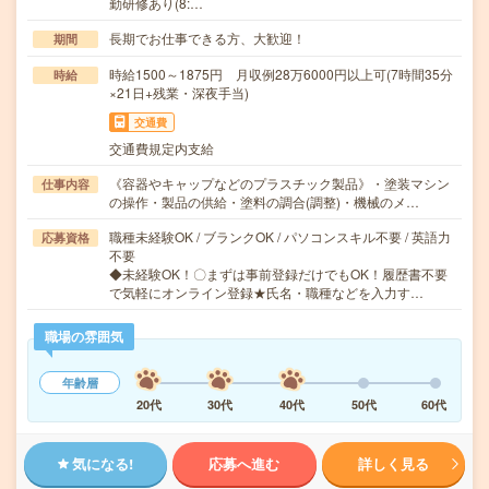
勤研修あり(8:…
長期でお仕事できる方、大歓迎！
期間
時給1500～1875円 月収例28万6000円以上可(7時間35分
時給
×21日+残業・深夜手当)
交通費
交通費規定内支給
《容器やキャップなどのプラスチック製品》・塗装マシン
仕事内容
の操作・製品の供給・塗料の調合(調整)・機械のメ…
職種未経験OK / ブランクOK / パソコンスキル不要 / 英語力
応募資格
不要
◆未経験OK！〇まずは事前登録だけでもOK！履歴書不要
で気軽にオンライン登録★氏名・職種などを入力す…
職場の雰囲気
年齢層
20代
30代
40代
50代
60代
気になる!
応募へ進む
詳しく見る