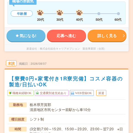
職場の雰囲気
年齢層
20代
30代
40代
50代
60代
気になる!
応募へ進む
詳しく見る
派遣会社
株式会社綜合キャリアオプション 製造事業部（全国）
未読
掲載日
2026/08/07
【寮費0円×家電付き1R寮完備】コスメ容器の
製造/日払いOK
職種未経験OK
交通費別途支給あり
WEB登録OK
派遣
栃木県芳賀郡
勤務地
清原地区市民センター前駅から車10分
シフト制
曜日頻度
(3交替)7:00～15:20、15:00～23:20、23:00～翌7:20 ※日
時間