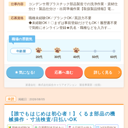
コンデンサ用プラスチック部品製造での洗浄作業・資材仕
仕事内容
分け・製品仕分け・出荷準備作業【取扱製品情報】電…
職種未経験OK / ブランクOK / 英語力不要
応募資格
◆未経験OK！〇まずは事前登録だけでもOK！履歴書不要
で気軽にオンライン登録★氏名・職種などを入力す…
職場の雰囲気
年齢層
20代
30代
40代
50代
60代
気になる!
応募へ進む
詳しく見る
派遣会社
株式会社綜合キャリアオプション 製造事業部（全国）
未読
掲載日
2026/08/05
【誰でもはじめは初心者！】くるま部品の機
械操作・寸法検査/日払いOK
職種未経験OK
交通費別途支給あり
土日祝日が休み
WEB登録OK