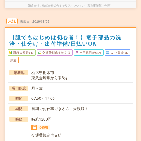
派遣会社
株式会社綜合キャリアオプション 製造事業部（全国）
未読
掲載日
2026/08/05
【誰でもはじめは初心者！】電子部品の洗
浄・仕分け・出荷準備/日払いOK
職種未経験OK
交通費別途支給あり
土日祝日が休み
WEB登録OK
派遣
栃木県栃木市
勤務地
東武金崎駅から車6分
月～金
曜日頻度
07:50～17:00
時間
長期でお仕事できる方、大歓迎！
期間
時給1200円
時給
交通費
交通費規定内支給