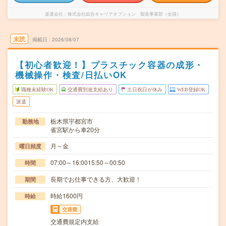
派遣会社
株式会社綜合キャリアオプション 製造事業部（全国）
未読
掲載日
2026/08/07
【初心者歓迎！】プラスチック容器の成形・
機械操作・検査/日払いOK
職種未経験OK
交通費別途支給あり
土日祝日が休み
WEB登録OK
派遣
栃木県宇都宮市
勤務地
雀宮駅から車20分
月～金
曜日頻度
07:00～16:0015:50～00:50
時間
長期でお仕事できる方、大歓迎！
期間
時給1600円
時給
交通費
交通費規定内支給