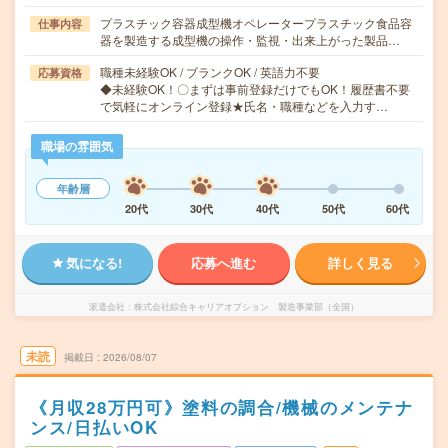
プラスチック容器成型機オペレータープラスチック食品容
仕事内容
器を製造する成型機の操作・監視・出来上がった製品…
職種未経験OK / ブランクOK / 英語力不要
応募資格
◆未経験OK！〇まずは事前登録だけでもOK！履歴書不要
で気軽にオンライン登録★氏名・職種などを入力す…
職場の雰囲気
年齢層
20代
30代
40代
50代
60代
気になる!
応募へ進む
詳しく見る
派遣会社
株式会社綜合キャリアオプション 製造事業部（全国）
未読
掲載日
2026/08/07
《月収28万円可》塗料の調合/機械のメンテナ
ンス/日払いOK