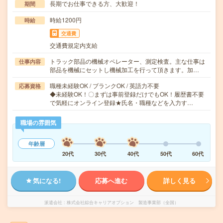
長期でお仕事できる方、大歓迎！
期間
時給1200円
時給
交通費
交通費規定内支給
トラック部品の機械オペレーター、測定検査。主な仕事は
仕事内容
部品を機械にセットし機械加工を行って頂きます。加…
職種未経験OK / ブランクOK / 英語力不要
応募資格
◆未経験OK！〇まずは事前登録だけでもOK！履歴書不要
で気軽にオンライン登録★氏名・職種などを入力す…
職場の雰囲気
年齢層
20代
30代
40代
50代
60代
気になる!
応募へ進む
詳しく見る
派遣会社
株式会社綜合キャリアオプション 製造事業部（全国）