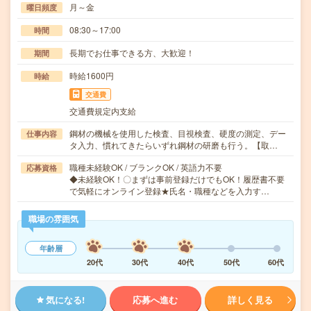
月～金
曜日頻度
08:30～17:00
時間
長期でお仕事できる方、大歓迎！
期間
時給1600円
時給
交通費
交通費規定内支給
鋼材の機械を使用した検査、目視検査、硬度の測定、デー
仕事内容
タ入力、慣れてきたらいずれ鋼材の研磨も行う。【取…
職種未経験OK / ブランクOK / 英語力不要
応募資格
◆未経験OK！〇まずは事前登録だけでもOK！履歴書不要
で気軽にオンライン登録★氏名・職種などを入力す…
職場の雰囲気
年齢層
20代
30代
40代
50代
60代
気になる!
応募へ進む
詳しく見る