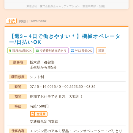
派遣会社
株式会社綜合キャリアオプション 製造事業部（全国）
未読
掲載日
2026/08/07
【週3～4日で働きやすい＊】機械オペレータ
ー/日払いOK
職種未経験OK
交通費別途支給あり
WEB登録OK
派遣
栃木県下都賀郡
勤務地
壬生駅から車5分
シフト制
曜日頻度
07:15～16:0015:40～00:2523:50～08:35
時間
長期でお仕事できる方、大歓迎！
期間
時給1500円
時給
交通費
交通費規定内支給
エンジン用のアルミ部品・マシンオペレーター・バリとり
仕事内容