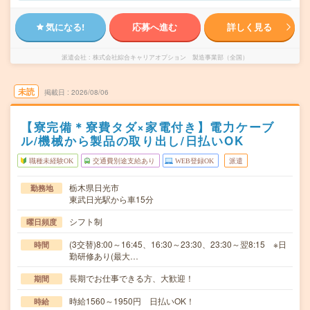
気になる!
応募へ進む
詳しく見る
派遣会社
株式会社綜合キャリアオプション 製造事業部（全国）
未読
掲載日
2026/08/06
【寮完備＊寮費タダ×家電付き】電力ケーブ
ル/機械から製品の取り出し/日払いOK
職種未経験OK
交通費別途支給あり
WEB登録OK
派遣
栃木県日光市
勤務地
東武日光駅から車15分
シフト制
曜日頻度
(3交替)8:00～16:45、16:30～23:30、23:30～翌8:15 ※日
時間
勤研修あり(最大…
長期でお仕事できる方、大歓迎！
期間
時給1560～1950円 日払いOK！
時給