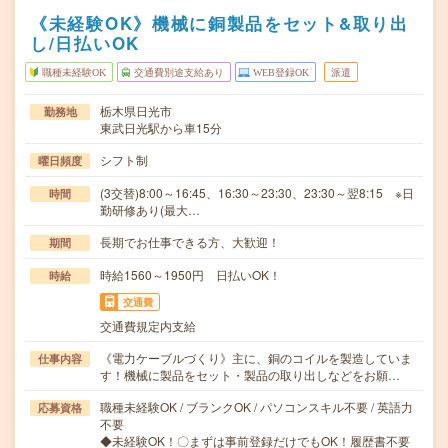
《未経験OK》機械に銅製品をセット&取り出
し/日払いOK
職種未経験OK
交通費別途支給あり
WEB登録OK
派遣
栃木県日光市
勤務地
東武日光駅から車15分
シフト制
曜日頻度
(3交替)8:00～16:45、16:30～23:30、23:30～翌8:15 ※日
時間
勤研修あり(最大…
長期でお仕事できる方、大歓迎！
期間
時給1560～1950円 日払いOK！
時給
交通費
交通費規定内支給
《電力ケーブルづくり》主に、銅のコイルを製造していま
仕事内容
す！機械に製品をセット・製品の取り出しなどをお願…
職種未経験OK / ブランクOK / パソコンスキル不要 / 英語力
応募資格
不要
◆未経験OK！〇まずは事前登録だけでもOK！履歴書不要