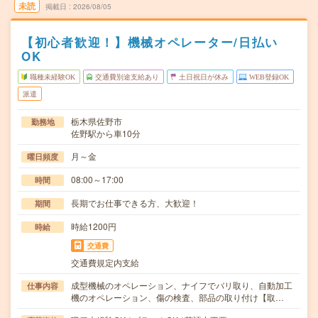
未読
掲載日
2026/08/05
【初心者歓迎！】機械オペレーター/日払い
OK
職種未経験OK
交通費別途支給あり
土日祝日が休み
WEB登録OK
派遣
栃木県佐野市
勤務地
佐野駅から車10分
月～金
曜日頻度
08:00～17:00
時間
長期でお仕事できる方、大歓迎！
期間
時給1200円
時給
交通費
交通費規定内支給
成型機械のオペレーション、ナイフでバリ取り、自動加工
仕事内容
機のオペレーション、傷の検査、部品の取り付け【取…