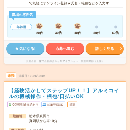
で気軽にオンライン登録★氏名・職種などを入力す…
職場の雰囲気
年齢層
20代
30代
40代
50代
60代
気になる!
応募へ進む
詳しく見る
派遣会社
株式会社綜合キャリアオプション 製造事業部（全国）
未読
掲載日
2026/08/06
【経験活かしてステップUP！！】アルミコイ
ルの機械操作・梱包/日払いOK
交通費別途支給あり
WEB登録OK
派遣
栃木県真岡市
勤務地
真岡駅から車10分
シフト制