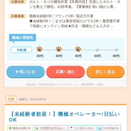
ボルト・ネジの梱包作業【作業内容】完成したボルト・ネ
仕事内容
ジを数えて梱包、出荷準備。【重量物】軽い物から重…
職種未経験OK / ブランクOK / 英語力不要
応募資格
◆未経験OK！〇まずは事前登録だけでもOK！履歴書不要
で気軽にオンライン登録★氏名・職種などを入力す…
職場の雰囲気
年齢層
20代
30代
40代
50代
60代
気になる!
応募へ進む
詳しく見る
派遣会社
株式会社綜合キャリアオプション 製造事業部（全国）
未読
掲載日
2026/08/05
【未経験者歓迎！】機械オペレーター/日払い
OK
職種未経験OK
交通費別途支給あり
土日祝日が休み
WEB登録OK