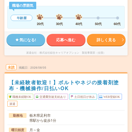
職場の雰囲気
年齢層
20代
30代
40代
50代
60代
気になる!
応募へ進む
詳しく見る
派遣会社
株式会社綜合キャリアオプション 製造事業部（全国）
未読
掲載日
2026/08/05
【未経験者歓迎！】ボルトやネジの接着剤塗
布・機械操作/日払いOK
職種未経験OK
交通費別途支給あり
土日祝日が休み
WEB登録OK
派遣
栃木県足利市
勤務地
県駅から徒歩1分
月～金
曜日頻度