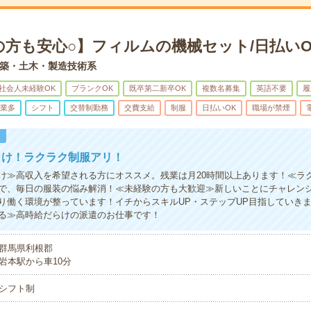
の方も安心○】フィルムの機械セット/日払いO
築・土木・製造技術系
社会人未経験OK
ブランクOK
既卒第二新卒OK
複数名募集
英語不要
履
業多
シフト
交替制勤務
交費支給
制服
日払いOK
職場が禁煙
！
向け！ラクラク制服アリ！
け≫高収入を希望される方にオススメ。残業は月20時間以上あります！≪ラ
で、毎日の服装の悩み解消！≪未経験の方も大歓迎≫新しいことにチャレン
り働く環境が整っています！イチからスキルUP・ステップUP目指していき
る≫高時給だらけの派遣のお仕事です！
群馬県利根郡
岩本駅から車10分
シフト制