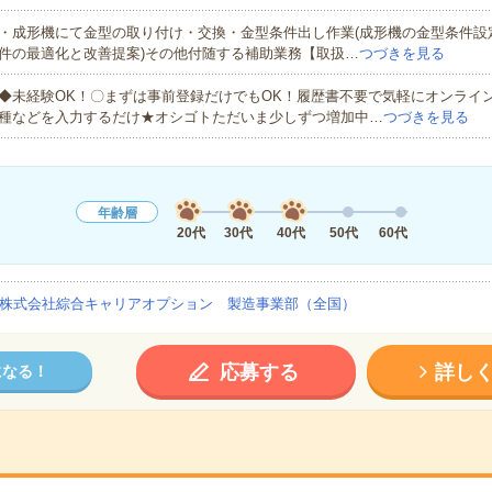
・成形機にて金型の取り付け・交換・金型条件出し作業(成形機の金型条件設定
件の最適化と改善提案)その他付随する補助業務【取扱…
つづきを見る
◆未経験OK！〇まずは事前登録だけでもOK！履歴書不要で気軽にオンライ
種などを入力するだけ★オシゴトただいま少しずつ増加中…
つづきを見る
年齢層
20代
30代
40代
50代
60代
株式会社綜合キャリアオプション 製造事業部（全国）
応募する
詳し
になる！