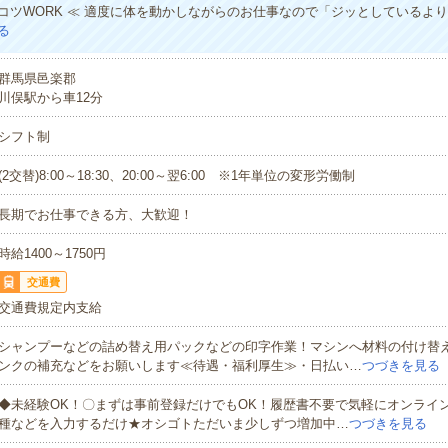
コツWORK ≪ 適度に体を動かしながらのお仕事なので「ジッとしているよ
る
群馬県邑楽郡
川俣駅から車12分
シフト制
(2交替)8:00～18:30、20:00～翌6:00 ※1年単位の変形労働制
長期でお仕事できる方、大歓迎！
時給1400～1750円
交通費
交通費規定内支給
シャンプーなどの詰め替え用パックなどの印字作業！マシンへ材料の付け替
ンクの補充などをお願いします≪待遇・福利厚生≫・日払い…
つづきを見る
◆未経験OK！〇まずは事前登録だけでもOK！履歴書不要で気軽にオンライ
種などを入力するだけ★オシゴトただいま少しずつ増加中…
つづきを見る