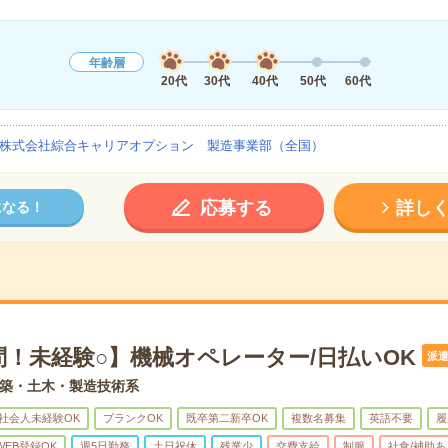
年齢層
20代
30代
40代
50代
60代
株式会社綜合キャリアオプション 製造事業部（全国）
応募する
詳し
になる！
問！未経験○】機械オペレーター/日払いOK
派
築・土木・製造技術系
社会人未経験OK
ブランクOK
既卒第二新卒OK
複数名募集
英語不要
履
WEB登録OK
週5日勤務
土日祝休
残業少
交費支給
制服
社食/補助あ