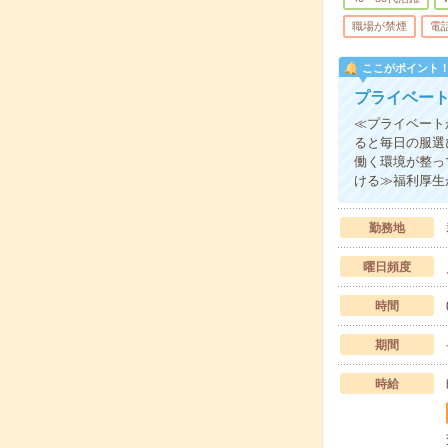
職場が禁煙
電
ここがポイント
プライベート
≪プライベート
ると毎日の服選
働く環境が整っ
ける≫福利厚生
勤務地
曜日頻度
時間
期間
時給