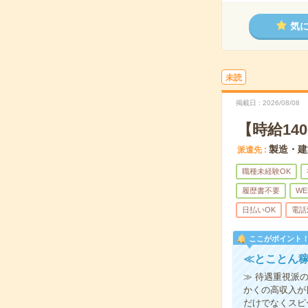
気
未読
掲載日
2026/08/08
【時給14
製造・建
派遣先
職種未経験OK
履歴書不要
WE
日払いOK
電話
ここがポイント
≪とことん稼
≫ 待遇重視派
かくの高収入が
だけでなくスピ