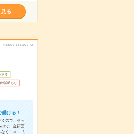
く見る
No.SGSIY581973-T3
語不要
食/補助あり
で働ける！
だくので、せっ
るので、金額面
なく！≫ コミ