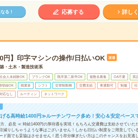
応募する
詳し
になる！
00円】印字マシンの操作/日払いOK
派遣
築・土木・製造技術系
社会人未経験OK
ブランクOK
既卒第二新卒OK
複数名募集
OA不要
英
B登録OK
残業多
シフト
交替制勤務
交費支給
車通勤可
制服
社
対応なし
ルーティン
ネットワーク
！
げる高時給1400円≫ルーチンワーク多め！安心＆安定ペース
の方、必見 ≪ 時給1400円の厚待遇を実現！もちろん交通費は支給させていた
目減りしちゃうような事はございません！しかも日払い制度をご用意してい
ード面でも妥協はさせません！思う存分稼ぎたい方はこのチャンスをお見逃し