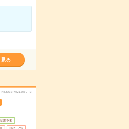
く見る
No.SGSIY5212680-T3
遣
歴書不要
り
日払いOK