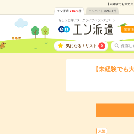
【未経験でも大丈夫＊
エン派遣
71573
件
エンバイト
82531
件
ちょうど良いワークライフバランスが叶う
関東版
気になる！リスト
0
保存し
【未経験でも大
未読