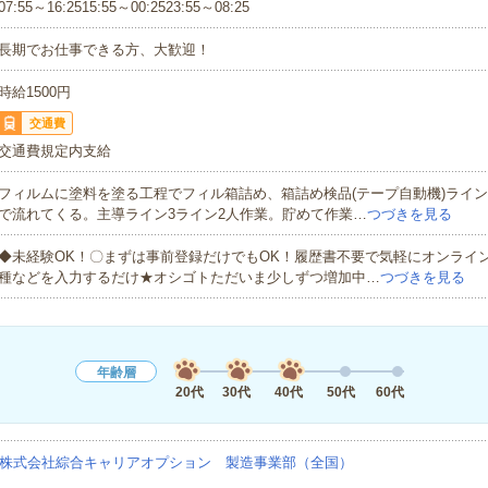
07:55～16:2515:55～00:2523:55～08:25
長期でお仕事できる方、大歓迎！
時給1500円
交通費
交通費規定内支給
フィルムに塗料を塗る工程でフィル箱詰め、箱詰め検品(テープ自動機)ライ
で流れてくる。主導ライン3ライン2人作業。貯めて作業…
つづきを見る
◆未経験OK！〇まずは事前登録だけでもOK！履歴書不要で気軽にオンライ
種などを入力するだけ★オシゴトただいま少しずつ増加中…
つづきを見る
年齢層
20代
30代
40代
50代
60代
株式会社綜合キャリアオプション 製造事業部（全国）