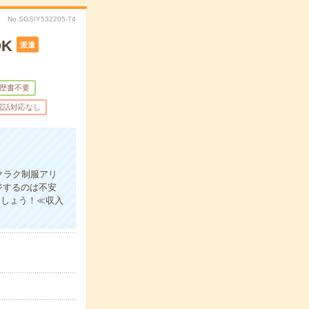
No.SGSIY532205-T4
K
派遣
歴書不要
電話対応なし
クラク制服アリ
ジするのは不安
ましょう！≪収入