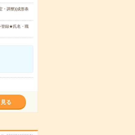
・調整)(成形条
ン登録★氏名・職
く見る