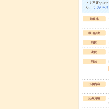
ュ力不要なコツ
い…
つづきを見
勤務地
曜日頻度
時間
期間
時給
仕事内容
応募資格