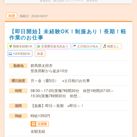
派遣会社
株式会社フレンドパーク 群馬本社
未読
掲載日
2026/08/07
【即日開始】未経験OK！制服あり！長期！軽
作業のお仕事
職種未経験OK
交通費別途支給あり
土日祝日が休み
残業なし
WEB登録OK
派遣
群馬県太田市
勤務地
世良田駅から徒歩10分
月～金（週5日） ※土日祝のお仕事
曜日頻度
08:30～17:00(実働7時間30分 休憩1時間)07:00～
時間
15:30(実働7時間30分 休憩…
【急募】即日～長期 ※即日～！
期間
時給1350円
時給
交通費
全額支給