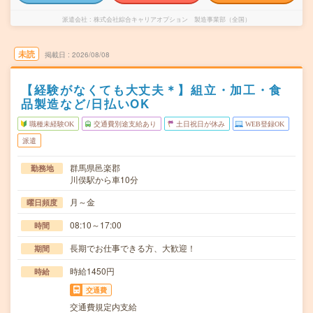
派遣会社
株式会社綜合キャリアオプション 製造事業部（全国）
未読
掲載日
2026/08/08
【経験がなくても大丈夫＊】組立・加工・食
品製造など/日払いOK
職種未経験OK
交通費別途支給あり
土日祝日が休み
WEB登録OK
派遣
群馬県邑楽郡
勤務地
川俣駅から車10分
月～金
曜日頻度
08:10～17:00
時間
長期でお仕事できる方、大歓迎！
期間
時給1450円
時給
交通費
交通費規定内支給