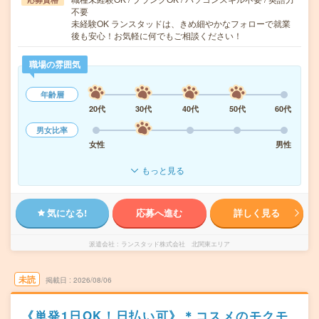
不要
未経験OK ランスタッドは、きめ細やかなフォローで就業
後も安心！お気軽に何でもご相談ください！
職場の雰囲気
年齢層
20代
30代
40代
50代
60代
男女比率
女性
男性
もっと見る
気になる!
応募へ進む
詳しく見る
派遣会社
ランスタッド株式会社 北関東エリア
未読
掲載日
2026/08/06
《単発1日OK！日払い可》＊コスメのモクモ