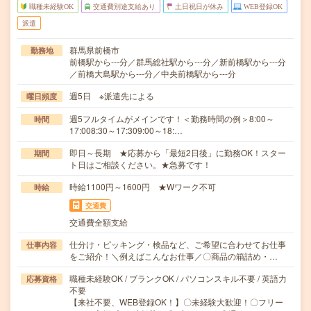
職種未経験OK
交通費別途支給あり
土日祝日が休み
WEB登録OK
派遣
群馬県前橋市
勤務地
前橋駅から---分／群馬総社駅から---分／新前橋駅から---分
／前橋大島駅から---分／中央前橋駅から---分
週5日 ※派遣先による
曜日頻度
週5フルタイムがメインです！＜勤務時間の例＞8:00～
時間
17:008:30～17:309:00～18:…
即日～長期 ★応募から「最短2日後」に勤務OK！スター
期間
ト日はご相談ください。★急募です！
時給1100円～1600円 ★Wワーク不可
時給
交通費
交通費全額支給
仕分け・ピッキング・検品など、ご希望に合わせてお仕事
仕事内容
をご紹介！＼例えばこんなお仕事／〇商品の箱詰め・…
職種未経験OK / ブランクOK / パソコンスキル不要 / 英語力
応募資格
不要
【来社不要、WEB登録OK！】〇未経験大歓迎！〇フリー