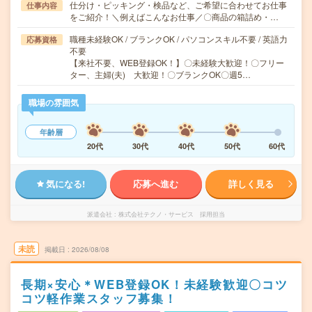
仕分け・ピッキング・検品など、ご希望に合わせてお仕事
仕事内容
をご紹介！＼例えばこんなお仕事／〇商品の箱詰め・…
職種未経験OK / ブランクOK / パソコンスキル不要 / 英語力
応募資格
不要
【来社不要、WEB登録OK！】〇未経験大歓迎！〇フリー
ター、主婦(夫) 大歓迎！〇ブランクOK〇週5…
職場の雰囲気
年齢層
20代
30代
40代
50代
60代
気になる!
応募へ進む
詳しく見る
派遣会社
株式会社テクノ・サービス 採用担当
未読
掲載日
2026/08/08
長期×安心＊WEB登録OK！未経験歓迎〇コツ
コツ軽作業スタッフ募集！