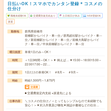
日払いOK！スマホでカンタン登録＊コスメの
仕分け
職種未経験OK
交通費別途支給あり
土日祝日が休み
WEB登録OK
派遣
群馬県前橋市
勤務地
前橋駅からバイク・車---分／群馬総社駅からバイク・車---
分／新前橋駅からバイク・車---分／前橋大島駅からバイ
ク・車---分／中央前橋駅からバイク・車---分
単発1日のみ～OK！
曜日頻度
＜1日3時間～OK！＞▼ 例えば… ▼15:00～18:0015:00～
時間
22:0017:00～22:…
1日だけの単発OK！ ＃8月～ ＃9月～
期間
時給1,500円～1,875円
時給
交通費
■ 交通費規定内支給 ※派遣先による
＼コスメの仕分け／＜とってもシンプルなので未経験でも
仕事内容
安心！＞▼封入作業及び梱包▼雑誌や書籍などの仕分…