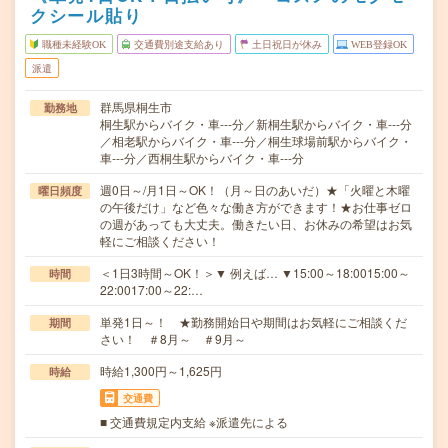
クシール貼り
職種未経験OK
交通費別途支給あり
土日祝日が休み
WEB登録OK
派遣
群馬県桐生市
勤務地
桐生駅からバイク・車---分／新桐生駅からバイク・車---分
／相老駅からバイク・車---分／桐生球場前駅からバイク・
車---分／西桐生駅からバイク・車---分
週0日～/月1日～OK！（月～日のあいだ）★「火曜と木曜
曜日頻度
の午後だけ」など色々な働き方ができます！★お仕事ゼロ
の週があっても大丈夫。働きたい日、お休みの希望はお気
軽にご相談ください！
＜1日3時間～OK！＞▼ 例えば… ▼15:00～18:0015:00～
時間
22:0017:00～22:…
単発1日～！ ★勤務開始日や期間はお気軽にご相談くだ
期間
さい！ ＃8月～ ＃9月～
時給1,300円～1,625円
時給
交通費
■ 交通費規定内支給 ※派遣先による