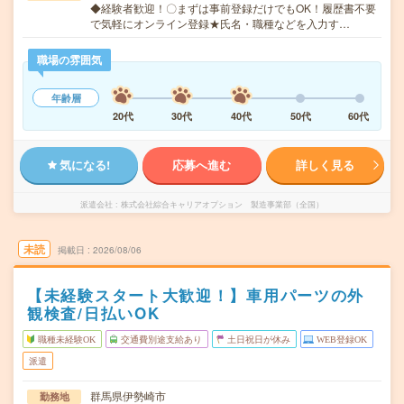
◆経験者歓迎！〇まずは事前登録だけでもOK！履歴書不要
で気軽にオンライン登録★氏名・職種などを入力す…
職場の雰囲気
年齢層
20代
30代
40代
50代
60代
気になる!
応募へ進む
詳しく見る
派遣会社
株式会社綜合キャリアオプション 製造事業部（全国）
未読
掲載日
2026/08/06
【未経験スタート大歓迎！】車用パーツの外
観検査/日払いOK
職種未経験OK
交通費別途支給あり
土日祝日が休み
WEB登録OK
派遣
群馬県伊勢崎市
勤務地