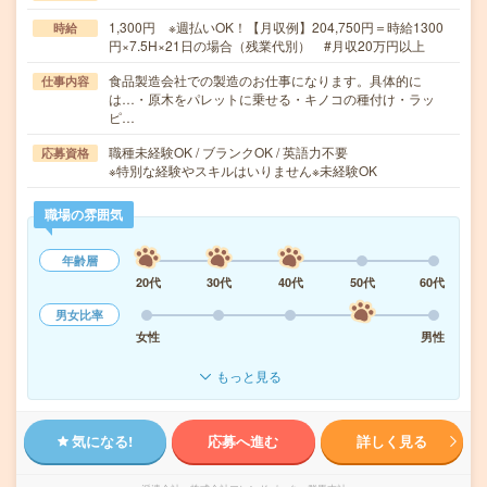
1,300円 ※週払いOK！【月収例】204,750円＝時給1300
時給
円×7.5H×21日の場合（残業代別） #月収20万円以上
食品製造会社での製造のお仕事になります。具体的に
仕事内容
は…・原木をパレットに乗せる・キノコの種付け・ラッ
ピ…
職種未経験OK / ブランクOK / 英語力不要
応募資格
※特別な経験やスキルはいりません※未経験OK
職場の雰囲気
年齢層
20代
30代
40代
50代
60代
男女比率
女性
男性
もっと見る
気になる!
応募へ進む
詳しく見る