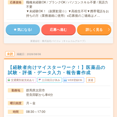
職種未経験OK / ブランクOK / パソコンスキル不要 / 英語力
応募資格
不要
▼未経験OK！（副業歓迎☆）▼高校生不可▼携帯電話をお
持ちの方（業務連絡に使用）※応募後のご連絡はメ…
気になる!
応募へ進む
詳しく見る
派遣会社
株式会社バイトレ（キャムコムグループ）
未読
掲載日
2026/08/06
【経験者向けマイスターワーク！】医薬品の
試験・評価・データ入力・報告書作成
交通費別途支給あり
土日祝日が休み
WEB登録OK
派遣
群馬県太田市
勤務地
世良田駅から車4分
月～金
曜日頻度
08:30～17:00
時間