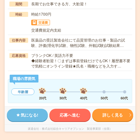
長期でお仕事できる方、大歓迎！
期間
時給1700円
時給
交通費
交通費規定内支給
医薬品の受託製造会社にて品質管理のお仕事・製品の試
仕事内容
験、評価(理化学試験、物性試験、外観試験)試験結果…
ブランクOK / 英語力不要
応募資格
◆経験者歓迎！〇まずは事前登録だけでもOK！履歴書不要
で気軽にオンライン登録★氏名・職種などを入力す…
職場の雰囲気
年齢層
20代
30代
40代
50代
60代
気になる!
応募へ進む
詳しく見る
派遣会社
株式会社綜合キャリアオプション 製造事業部（全国）