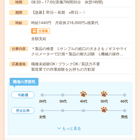
08:30～17:00(実働7時間30分 休憩1時間)
時間
【急募】即日～長期 ※即日～！
期間
時給1440円 月収例 216,000円+残業代
時給
交通費
全額支給
＊製品の検査 Lサンプルの経口の大きさをノギスやマイ
仕事内容
クロメーターで計測＊製品の耐久試験 L機械の操作…
職種未経験OK / ブランクOK / 英語力不要
応募資格
製造業での作業経験をお持ちの方歓迎
職場の雰囲気
年齢層
20代
30代
40代
50代
60代
男女比率
女性
男性
もっと見る