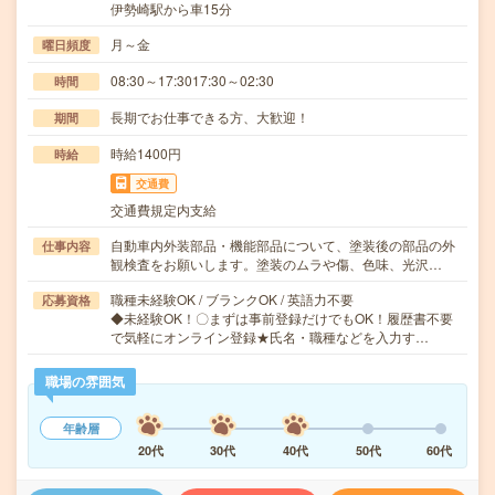
伊勢崎駅から車15分
月～金
曜日頻度
08:30～17:3017:30～02:30
時間
長期でお仕事できる方、大歓迎！
期間
時給1400円
時給
交通費
交通費規定内支給
自動車内外装部品・機能部品について、塗装後の部品の外
仕事内容
観検査をお願いします。塗装のムラや傷、色味、光沢…
職種未経験OK / ブランクOK / 英語力不要
応募資格
◆未経験OK！〇まずは事前登録だけでもOK！履歴書不要
で気軽にオンライン登録★氏名・職種などを入力す…
職場の雰囲気
年齢層
20代
30代
40代
50代
60代