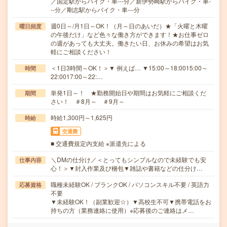
／国定駅からバイク・車---分／新伊勢崎駅からバイク・車-
--分／剛志駅からバイク・車---分
週0日～/月1日～OK！（月～日のあいだ）★「火曜と木曜
曜日頻度
の午後だけ」など色々な働き方ができます！★お仕事ゼロ
の週があっても大丈夫。働きたい日、お休みの希望はお気
軽にご相談ください！
＜1日3時間～OK！＞▼ 例えば… ▼15:00～18:0015:00～
時間
22:0017:00～22:…
単発1日～！ ★勤務開始日や期間はお気軽にご相談くだ
期間
さい！ ＃8月～ ＃9月～
時給1,300円～1,625円
時給
交通費
■ 交通費規定内支給 ※派遣先による
＼DMの仕分け／＜とってもシンプルなので未経験でも安
仕事内容
心！＞▼封入作業及び梱包▼雑誌や書籍などの仕分け…
職種未経験OK / ブランクOK / パソコンスキル不要 / 英語力
応募資格
不要
▼未経験OK！（副業歓迎☆）▼高校生不可▼携帯電話をお
持ちの方（業務連絡に使用）※応募後のご連絡はメ…