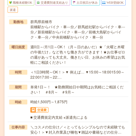
職種未経験OK
交通費別途支給あり
土日祝日が休み
WEB登録OK
派遣
群馬県前橋市
勤務地
前橋駅からバイク・車---分／群馬総社駅からバイク・車---
分／新前橋駅からバイク・車---分／前橋大島駅からバイ
ク・車---分／中央前橋駅からバイク・車---分
週0日～/月1日～OK！（月～日のあいだ）★「火曜と木曜
曜日頻度
の午後だけ」など色々な働き方ができます！★お仕事ゼロ
の週があっても大丈夫。働きたい日、お休みの希望はお気
軽にご相談ください！
＜1日3時間～OK！＞▼ 例えば… ▼15:00～18:0015:00～
時間
22:0017:00～22:…
単発1日～！ ★勤務開始日や期間はお気軽にご相談くだ
期間
さい！ ＃8月～ ＃9月～
時給1,500円～1,875円
時給
交通費
■ 交通費規定内支給 ※派遣先による
＼コスメの仕分け／＜とってもシンプルなので未経験でも
仕事内容
安心！＞▼封入作業及び梱包▼雑誌や書籍などの仕分…