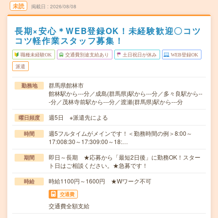
未読
掲載日
2026/08/08
長期×安心＊WEB登録OK！未経験歓迎〇コツ
コツ軽作業スタッフ募集！
職種未経験OK
交通費別途支給あり
土日祝日が休み
WEB登録OK
派遣
群馬県館林市
勤務地
館林駅から---分／成島(群馬県)駅から---分／多々良駅から--
-分／茂林寺前駅から---分／渡瀬(群馬県)駅から---分
週5日 ※派遣先による
曜日頻度
週5フルタイムがメインです！＜勤務時間の例＞8:00～
時間
17:008:30～17:309:00～18:…
即日～長期 ★応募から「最短2日後」に勤務OK！スター
期間
ト日はご相談ください。★急募です！
時給1100円～1600円 ★Wワーク不可
時給
交通費
交通費全額支給