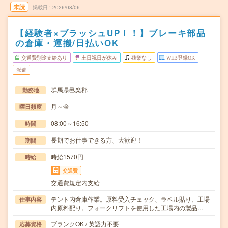
未読
掲載日
2026/08/06
【経験者×ブラッシュUP！！】ブレーキ部品
の倉庫・運搬/日払いOK
交通費別途支給あり
土日祝日が休み
残業なし
WEB登録OK
派遣
群馬県邑楽郡
勤務地
月～金
曜日頻度
08:00～16:50
時間
長期でお仕事できる方、大歓迎！
期間
時給1570円
時給
交通費
交通費規定内支給
テント内倉庫作業。原料受入チェック、ラベル貼り、工場
仕事内容
内原料配り。フォークリフトを使用した工場内の製品…
ブランクOK / 英語力不要
応募資格