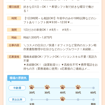
好きな日1日～OK！＊希望シフト制で好きな曜日で働け
曜日頻度
る！
【1日3時間～も相談OK!】午前中のみや18時以降などのシ
時間
フトあり！シフト例▼9:00～12:00▼…
1日だけの単発OK！＃8月～ ＃9月～
期間
時給1,500円～1,875円
時給
＼コスメの仕分け／快適！オフィスなど室内のカンタン軽
仕事内容
作業書類整理や仕分けなどのシンプルワーク！未経験…
職種未経験OK / ブランクOK / パソコンスキル不要 / 英語力
応募資格
不要
▼未経験OK！（副業歓迎☆）▼高校生不可▼携帯電話をお
持ちの方（業務連絡に使用）※応募後のご連絡はメ…
職場の雰囲気
年齢層
20代
30代
40代
50代
60代
男女比率
女性
男性