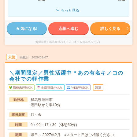
もっと見る
気になる!
応募へ進む
詳しく見る
派遣会社
株式会社バイトレ（キャムコムグループ）
未読
掲載日
2026/08/07
＼期間限定／男性活躍中＊あの有名キノコの
会社での軽作業
職種未経験OK
土日祝日が休み
WEB登録OK
派遣
群馬県沼田市
勤務地
沼田駅から車10分
月～金
曜日頻度
9：00～17：30（休憩60分）
時間
即日～ 2027年2月 ※スタート日はご相談ください。
期間