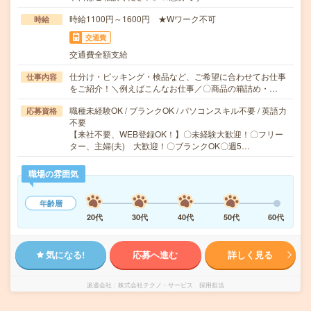
時給1100円～1600円 ★Wワーク不可
時給
交通費
交通費全額支給
仕分け・ピッキング・検品など、ご希望に合わせてお仕事
仕事内容
をご紹介！＼例えばこんなお仕事／〇商品の箱詰め・…
職種未経験OK / ブランクOK / パソコンスキル不要 / 英語力
応募資格
不要
【来社不要、WEB登録OK！】〇未経験大歓迎！〇フリー
ター、主婦(夫) 大歓迎！〇ブランクOK〇週5…
職場の雰囲気
年齢層
20代
30代
40代
50代
60代
気になる!
応募へ進む
詳しく見る
派遣会社
株式会社テクノ・サービス 採用担当