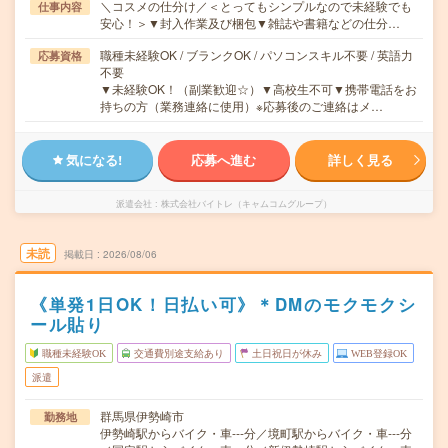
＼コスメの仕分け／＜とってもシンプルなので未経験でも
仕事内容
安心！＞▼封入作業及び梱包▼雑誌や書籍などの仕分…
職種未経験OK / ブランクOK / パソコンスキル不要 / 英語力
応募資格
不要
▼未経験OK！（副業歓迎☆）▼高校生不可▼携帯電話をお
持ちの方（業務連絡に使用）※応募後のご連絡はメ…
気になる!
応募へ進む
詳しく見る
派遣会社
株式会社バイトレ（キャムコムグループ）
未読
掲載日
2026/08/06
《単発1日OK！日払い可》＊DMのモクモクシ
ール貼り
職種未経験OK
交通費別途支給あり
土日祝日が休み
WEB登録OK
派遣
群馬県伊勢崎市
勤務地
伊勢崎駅からバイク・車---分／境町駅からバイク・車---分