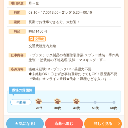
月～金
曜日頻度
08:10～17:0013:00～21:4015:20～00:10
時間
長期でお仕事できる方、大歓迎！
期間
時給1450円
時給
交通費
交通費規定内支給
・プラスチック製品の表面塗装作業(スプレー塗装・手作業
仕事内容
塗装)・塗装前の下地処理(洗浄・マスキング・研…
職種未経験OK / ブランクOK / 英語力不要
応募資格
◆未経験OK！〇まずは事前登録だけでもOK！履歴書不要
で気軽にオンライン登録★氏名・職種などを入力す…
職場の雰囲気
年齢層
20代
30代
40代
50代
60代
気になる!
応募へ進む
詳しく見る