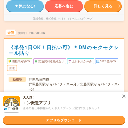
気になる!
応募へ進む
詳しく見る
派遣会社
株式会社バイトレ（キャムコムグループ）
未読
掲載日
2026/08/06
《単発1日OK！日払い可》＊DMのモクモクシ
ール貼り
職種未経験OK
交通費別途支給あり
土日祝日が休み
WEB登録OK
派遣
群馬県藤岡市
勤務地
群馬藤岡駅からバイク・車---分／北藤岡駅からバイク・車-
--分
大人気！
週0日～/月1日～OK！（月～日のあいだ）★「火曜と木曜
曜日頻度
エン派遣アプリ
の午後だけ」など色々な働き方ができます！★お仕事ゼロ
の週があっても大丈夫。働きたい日、お休みの希望はお気
派遣のお仕事情報がたくさん！プッシュ通知で受け取ろう！
軽にご相談ください！
アプリをダウンロード
＜1日3時間～OK！＞▼ 例えば… ▼15:00～18:0015:00～
時間
22:0017:00～22:…