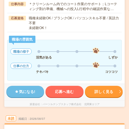
＊クリーンルーム内でのコート作業のサポート；Lコーテ
仕事内容
ィング剤の準備、機械への投入L行程中の確認作業な…
職種未経験OK / ブランクOK / パソコンスキル不要 / 英語力
応募資格
不要
未経験OK！
職場の雰囲気
職場の様子
活気がある
しずか
仕事の仕方
テキパキ
コツコツ
気になる!
応募へ進む
詳しく見る
派遣会社
パーソルテンプスタッフ株式会社 北関東エリア
未読
掲載日
2026/08/07