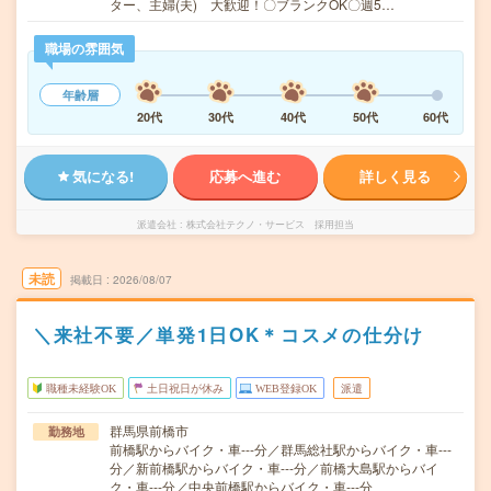
ター、主婦(夫) 大歓迎！〇ブランクOK〇週5…
職場の雰囲気
年齢層
20代
30代
40代
50代
60代
気になる!
応募へ進む
詳しく見る
派遣会社
株式会社テクノ・サービス 採用担当
未読
掲載日
2026/08/07
＼来社不要／単発1日OK＊コスメの仕分け
職種未経験OK
土日祝日が休み
WEB登録OK
派遣
群馬県前橋市
勤務地
前橋駅からバイク・車---分／群馬総社駅からバイク・車---
分／新前橋駅からバイク・車---分／前橋大島駅からバイ
ク・車---分／中央前橋駅からバイク・車---分