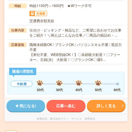
時給1100円～1600円 ★Wワーク不可
時給
交通費
交通費全額支給
仕分け・ピッキング・検品など、ご希望に合わせてお仕事
仕事内容
をご紹介！＼例えばこんなお仕事／〇商品の箱詰め・…
職種未経験OK / ブランクOK / パソコンスキル不要 / 英語力
応募資格
不要
【来社不要、WEB登録OK！】〇未経験大歓迎！〇フリー
ター、主婦(夫) 大歓迎！〇ブランクOK〇週5…
職場の雰囲気
年齢層
20代
30代
40代
50代
60代
気になる!
応募へ進む
詳しく見る
派遣会社
株式会社テクノ・サービス 採用担当