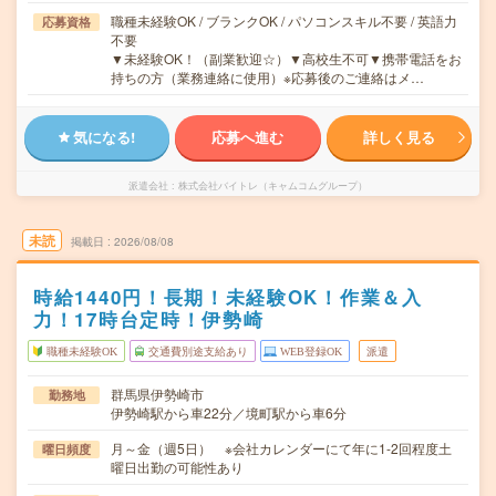
職種未経験OK / ブランクOK / パソコンスキル不要 / 英語力
応募資格
不要
▼未経験OK！（副業歓迎☆）▼高校生不可▼携帯電話をお
持ちの方（業務連絡に使用）※応募後のご連絡はメ…
気になる!
応募へ進む
詳しく見る
派遣会社
株式会社バイトレ（キャムコムグループ）
未読
掲載日
2026/08/08
時給1440円！長期！未経験OK！作業＆入
力！17時台定時！伊勢崎
職種未経験OK
交通費別途支給あり
WEB登録OK
派遣
群馬県伊勢崎市
勤務地
伊勢崎駅から車22分／境町駅から車6分
月～金（週5日） ※会社カレンダーにて年に1-2回程度土
曜日頻度
曜日出勤の可能性あり