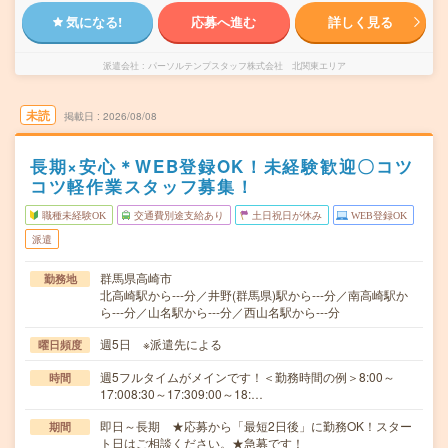
気になる!
応募へ進む
詳しく見る
派遣会社
パーソルテンプスタッフ株式会社 北関東エリア
未読
掲載日
2026/08/08
長期×安心＊WEB登録OK！未経験歓迎〇コツ
コツ軽作業スタッフ募集！
職種未経験OK
交通費別途支給あり
土日祝日が休み
WEB登録OK
派遣
群馬県高崎市
勤務地
北高崎駅から---分／井野(群馬県)駅から---分／南高崎駅か
ら---分／山名駅から---分／西山名駅から---分
週5日 ※派遣先による
曜日頻度
週5フルタイムがメインです！＜勤務時間の例＞8:00～
時間
17:008:30～17:309:00～18:…
即日～長期 ★応募から「最短2日後」に勤務OK！スター
期間
ト日はご相談ください。★急募です！