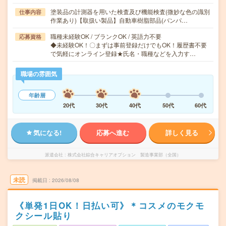
塗装品の計測器を用いた検査及び機能検査(微妙な色の識別
仕事内容
作業あり)【取扱い製品】自動車樹脂部品(バンパ…
職種未経験OK / ブランクOK / 英語力不要
応募資格
◆未経験OK！〇まずは事前登録だけでもOK！履歴書不要
で気軽にオンライン登録★氏名・職種などを入力す…
職場の雰囲気
年齢層
20代
30代
40代
50代
60代
気になる!
応募へ進む
詳しく見る
派遣会社
株式会社綜合キャリアオプション 製造事業部（全国）
未読
掲載日
2026/08/08
《単発1日OK！日払い可》＊コスメのモクモ
クシール貼り