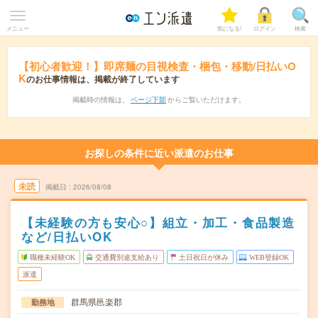
メニュー
気になる!
ログイン
検索
【初心者歓迎！】即席麺の目視検査・梱包・移動/日払いO
K
のお仕事情報は、掲載が終了しています
掲載時の情報は、
ページ下部
からご覧いただけます。
お探しの条件に近い派遣のお仕事
未読
掲載日
2026/08/08
【未経験の方も安心○】組立・加工・食品製造
など/日払いOK
職種未経験OK
交通費別途支給あり
土日祝日が休み
WEB登録OK
派遣
群馬県邑楽郡
勤務地