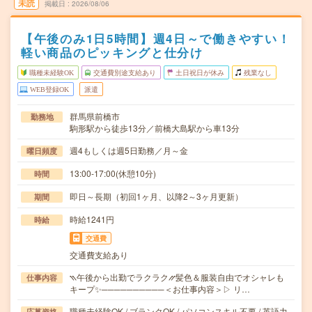
未読
掲載日
2026/08/06
【午後のみ1日5時間】週4日～で働きやすい！
軽い商品のピッキングと仕分け
職種未経験OK
交通費別途支給あり
土日祝日が休み
残業なし
WEB登録OK
派遣
群馬県前橋市
勤務地
駒形駅から徒歩13分／前橋大島駅から車13分
週4もしくは週5日勤務／月～金
曜日頻度
13:00-17:00(休憩10分)
時間
即日～長期（初回1ヶ月、以降2～3ヶ月更新）
期間
時給1241円
時給
交通費
交通費支給あり
⳹午後から出勤でラクラク⳼髪色＆服装自由でオシャレも
仕事内容
キープ✨──────────＜お仕事内容＞▷ リ…
職種未経験OK / ブランクOK / パソコンスキル不要 / 英語力
応募資格