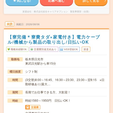
気になる!
応募へ進む
詳しく見る
派遣会社
株式会社綜合キャリアオプション 製造事業部（全国）
未読
掲載日
2026/08/06
【寮完備＊寮費タダ×家電付き】電力ケーブ
ル/機械から製品の取り出し/日払いOK
職種未経験OK
交通費別途支給あり
WEB登録OK
派遣
栃木県日光市
勤務地
東武日光駅から車15分
シフト制
曜日頻度
(3交替)8:00～16:45、16:30～23:30、23:30～翌8:15 ※日
時間
勤研修あり(最大…
長期でお仕事できる方、大歓迎！
期間
時給1560～1950円 日払いOK！
時給
交通費