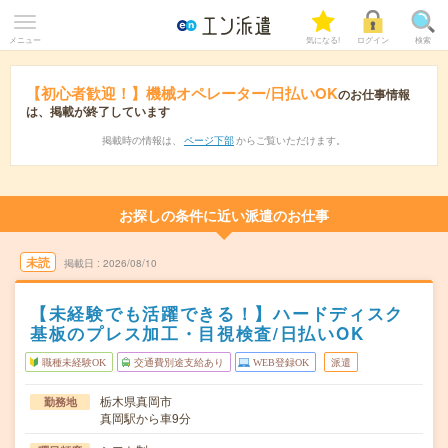
メニュー
気になる!
ログイン
検索
【初心者歓迎！】機械オペレーター/日払いOK
のお仕事情報
は、掲載が終了しています
掲載時の情報は、
ページ下部
からご覧いただけます。
お探しの条件に近い派遣のお仕事
未読
掲載日
2026/08/10
【未経験でも活躍できる！】ハードディスク
基板のプレス加工・目視検査/日払いOK
職種未経験OK
交通費別途支給あり
WEB登録OK
派遣
栃木県真岡市
勤務地
真岡駅から車9分