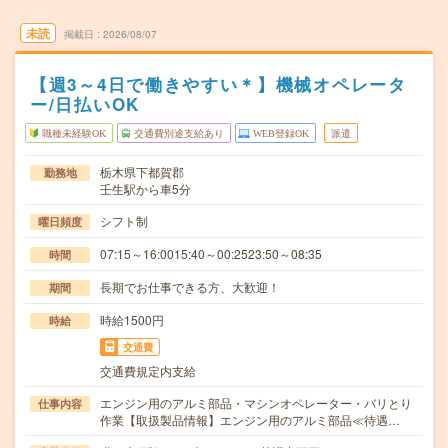
未読
掲載日
2026/08/07
【週3～4日で働きやすい＊】機械オペレータ
ー/日払いOK
職種未経験OK
交通費別途支給あり
WEB登録OK
派遣
栃木県下都賀郡
勤務地
壬生駅から車5分
シフト制
曜日頻度
07:15～16:0015:40～00:2523:50～08:35
時間
長期でお仕事できる方、大歓迎！
期間
時給1500円
時給
交通費
交通費規定内支給
エンジン用のアルミ部品・マシンオペレーター・バリとり
仕事内容
作業【取扱製品情報】エンジン用のアルミ部品≪待遇…