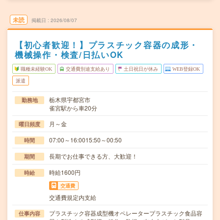
未読
掲載日
2026/08/07
【初心者歓迎！】プラスチック容器の成形・
機械操作・検査/日払いOK
職種未経験OK
交通費別途支給あり
土日祝日が休み
WEB登録OK
派遣
栃木県宇都宮市
勤務地
雀宮駅から車20分
月～金
曜日頻度
07:00～16:0015:50～00:50
時間
長期でお仕事できる方、大歓迎！
期間
時給1600円
時給
交通費
交通費規定内支給
プラスチック容器成型機オペレータープラスチック食品容
仕事内容