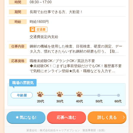
08:30～17:00
時間
長期でお仕事できる方、大歓迎！
期間
時給1600円
時給
交通費
交通費規定内支給
鋼材の機械を使用した検査、目視検査、硬度の測定、デー
仕事内容
タ入力、慣れてきたらいずれ鋼材の研磨も行う。【取…
職種未経験OK / ブランクOK / 英語力不要
応募資格
◆未経験OK！〇まずは事前登録だけでもOK！履歴書不要
で気軽にオンライン登録★氏名・職種などを入力す…
職場の雰囲気
年齢層
20代
30代
40代
50代
60代
気になる!
応募へ進む
詳しく見る
派遣会社
株式会社綜合キャリアオプション 製造事業部（全国）