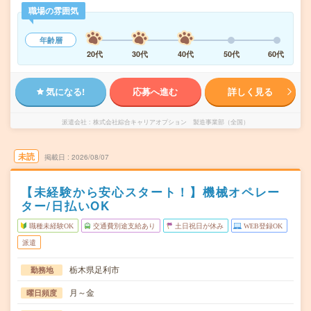
職場の雰囲気
年齢層
20代
30代
40代
50代
60代
気になる!
応募へ進む
詳しく見る
派遣会社
株式会社綜合キャリアオプション 製造事業部（全国）
未読
掲載日
2026/08/07
【未経験から安心スタート！】機械オペレー
ター/日払いOK
職種未経験OK
交通費別途支給あり
土日祝日が休み
WEB登録OK
派遣
栃木県足利市
勤務地
月～金
曜日頻度