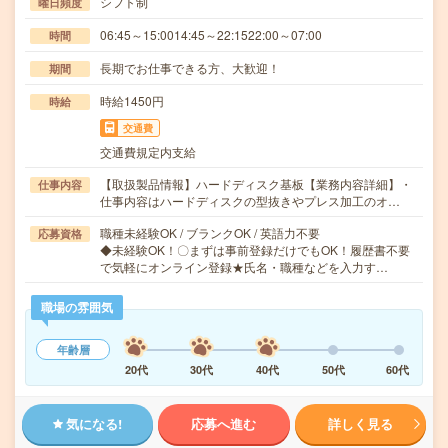
シフト制
曜日頻度
06:45～15:0014:45～22:1522:00～07:00
時間
長期でお仕事できる方、大歓迎！
期間
時給1450円
時給
交通費
交通費規定内支給
【取扱製品情報】ハードディスク基板【業務内容詳細】・
仕事内容
仕事内容はハードディスクの型抜きやプレス加工のオ…
職種未経験OK / ブランクOK / 英語力不要
応募資格
◆未経験OK！〇まずは事前登録だけでもOK！履歴書不要
で気軽にオンライン登録★氏名・職種などを入力す…
職場の雰囲気
年齢層
20代
30代
40代
50代
60代
気になる!
応募へ進む
詳しく見る