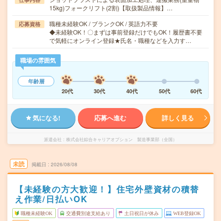
15kg)フォークリフト(2割)【取扱製品情報】…
職種未経験OK / ブランクOK / 英語力不要
応募資格
◆未経験OK！〇まずは事前登録だけでもOK！履歴書不要
で気軽にオンライン登録★氏名・職種などを入力す…
職場の雰囲気
年齢層
20代
30代
40代
50代
60代
気になる!
応募へ進む
詳しく見る
派遣会社
株式会社綜合キャリアオプション 製造事業部（全国）
未読
掲載日
2026/08/08
【未経験の方大歓迎！】住宅外壁資材の積替
え作業/日払いOK
職種未経験OK
交通費別途支給あり
土日祝日が休み
WEB登録OK