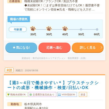
職種未経験OK / ブランクOK / 英語力不要
応募資格
◆未経験OK！〇まずは事前登録だけでもOK！履歴書不要
で気軽にオンライン登録★氏名・職種などを入力す…
職場の雰囲気
年齢層
20代
30代
40代
50代
60代
気になる!
応募へ進む
詳しく見る
派遣会社
株式会社綜合キャリアオプション 製造事業部（全国）
未読
掲載日
2026/08/06
【週3～4日で働きやすい＊】プラスチックシ
ートの成形・機械操作・検査/日払いOK
職種未経験OK
交通費別途支給あり
WEB登録OK
派遣
栃木県真岡市
勤務地
真岡駅から車10分