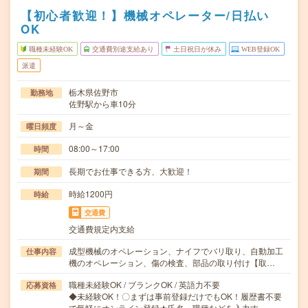
【初心者歓迎！】機械オペレーター/日払い
OK
職種未経験OK
交通費別途支給あり
土日祝日が休み
WEB登録OK
派遣
栃木県佐野市
勤務地
佐野駅から車10分
月～金
曜日頻度
08:00～17:00
時間
長期でお仕事できる方、大歓迎！
期間
時給1200円
時給
交通費
交通費規定内支給
成型機械のオペレーション、ナイフでバリ取り、自動加工
仕事内容
機のオペレーション、傷の検査、部品の取り付け【取…
職種未経験OK / ブランクOK / 英語力不要
応募資格
◆未経験OK！〇まずは事前登録だけでもOK！履歴書不要
で気軽にオンライン登録★氏名・職種などを入力す…