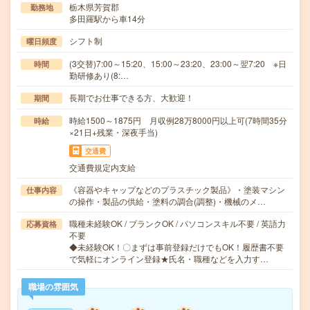
栃木県芳賀郡
勤務地
多田羅駅から車14分
シフト制
曜日頻度
(3交替)7:00～15:20、15:00～23:20、23:00～翌7:20 ※日
時間
勤研修あり(8:…
長期でお仕事できる方、大歓迎！
期間
時給1500～1875円 月収例28万8000円以上可(7時間35分
時給
×21日+残業・深夜手当)
交通費
交通費規定内支給
《容器やキャップなどのプラスチック製品》・塗装マシン
仕事内容
の操作・製品の供給・塗料の調合(調整)・機械のメ…
職種未経験OK / ブランクOK / パソコンスキル不要 / 英語力
応募資格
不要
◆未経験OK！〇まずは事前登録だけでもOK！履歴書不要
で気軽にオンライン登録★氏名・職種などを入力す…
職場の雰囲気