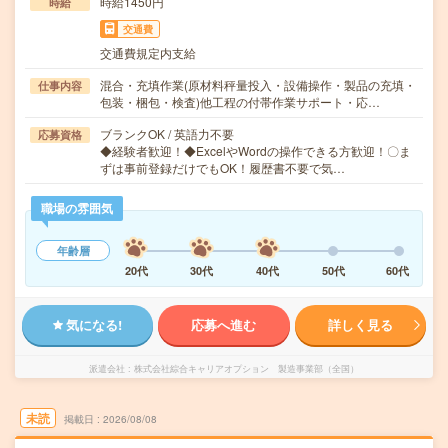
時給1450円
時給
交通費
交通費規定内支給
混合・充填作業(原材料秤量投入・設備操作・製品の充填・
仕事内容
包装・梱包・検査)他工程の付帯作業サポート・応…
ブランクOK / 英語力不要
応募資格
◆経験者歓迎！◆ExcelやWordの操作できる方歓迎！〇ま
ずは事前登録だけでもOK！履歴書不要で気…
職場の雰囲気
年齢層
20代
30代
40代
50代
60代
気になる!
応募へ進む
詳しく見る
派遣会社
株式会社綜合キャリアオプション 製造事業部（全国）
未読
掲載日
2026/08/08