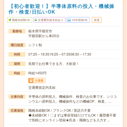
【初心者歓迎！】半導体原料の投入・機械操
作・検査/日払いOK
職種未経験OK
交通費別途支給あり
WEB登録OK
派遣
栃木県宇都宮市
勤務地
宇都宮駅から車25分
シフト制
曜日頻度
07:25～19:3519:25～07:3508:30～17:30
時間
長期でお仕事できる方、大歓迎！
期間
時給1450円
時給
交通費
交通費規定内支給
半導体の原料投入、機械操作、検査のお仕事です。シリコ
仕事内容
ンウエハ原料投入、機械操作などの機械OP、検査。…
職種未経験OK / ブランクOK / 英語力不要
応募資格
◆未経験OK！〇まずは事前登録だけでもOK！履歴書不要
で気軽にオンライン登録★氏名・職種などを入力す…