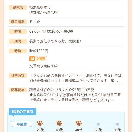
栃木県栃木市
勤務地
佐野駅から車10分
月～金
曜日頻度
08:00～17:0020:00～05:00
時間
長期でお仕事できる方、大歓迎！
期間
時給1200円
時給
交通費
交通費規定内支給
トラック部品の機械オペレーター、測定検査。主な仕事は
仕事内容
部品を機械にセットし機械加工を行って頂きます。加…
職種未経験OK / ブランクOK / 英語力不要
応募資格
◆未経験OK！〇まずは事前登録だけでもOK！履歴書不要
で気軽にオンライン登録★氏名・職種などを入力す…
職場の雰囲気
年齢層
20代
30代
40代
50代
60代