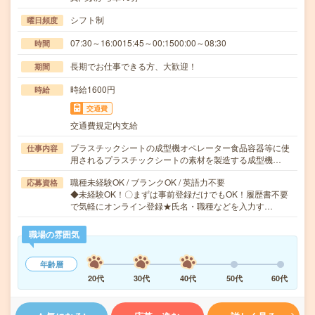
シフト制
曜日頻度
07:30～16:0015:45～00:1500:00～08:30
時間
長期でお仕事できる方、大歓迎！
期間
時給1600円
時給
交通費
交通費規定内支給
プラスチックシートの成型機オペレーター食品容器等に使
仕事内容
用されるプラスチックシートの素材を製造する成型機…
職種未経験OK / ブランクOK / 英語力不要
応募資格
◆未経験OK！〇まずは事前登録だけでもOK！履歴書不要
で気軽にオンライン登録★氏名・職種などを入力す…
職場の雰囲気
年齢層
20代
30代
40代
50代
60代