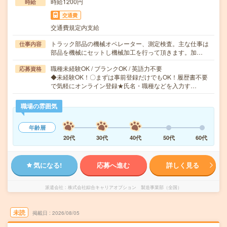
時給1200円
時給
交通費
交通費規定内支給
トラック部品の機械オペレーター、測定検査。主な仕事は
仕事内容
部品を機械にセットし機械加工を行って頂きます。加…
職種未経験OK / ブランクOK / 英語力不要
応募資格
◆未経験OK！〇まずは事前登録だけでもOK！履歴書不要
で気軽にオンライン登録★氏名・職種などを入力す…
職場の雰囲気
年齢層
20代
30代
40代
50代
60代
気になる!
応募へ進む
詳しく見る
派遣会社
株式会社綜合キャリアオプション 製造事業部（全国）
未読
掲載日
2026/08/05