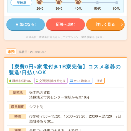
年齢層
20代
30代
40代
50代
60代
気になる!
応募へ進む
詳しく見る
派遣会社
株式会社綜合キャリアオプション 製造事業部（全国）
未読
掲載日
2026/08/07
【寮費0円×家電付き1R寮完備】コスメ容器の
製造/日払いOK
職種未経験OK
交通費別途支給あり
WEB登録OK
派遣
栃木県芳賀郡
勤務地
清原地区市民センター前駅から車10分
シフト制
曜日頻度
(3交替)7:00～15:20、15:00～23:20、23:00～翌7:20 ※日
時間
勤研修あり(8:…
長期でお仕事できる方、大歓迎！
期間