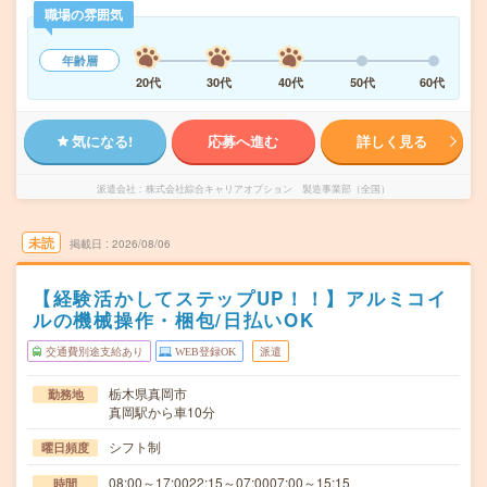
職場の雰囲気
年齢層
20代
30代
40代
50代
60代
気になる!
応募へ進む
詳しく見る
派遣会社
株式会社綜合キャリアオプション 製造事業部（全国）
未読
掲載日
2026/08/06
【経験活かしてステップUP！！】アルミコイ
ルの機械操作・梱包/日払いOK
交通費別途支給あり
WEB登録OK
派遣
栃木県真岡市
勤務地
真岡駅から車10分
シフト制
曜日頻度
08:00～17:0022:15～07:0007:00～15:15
時間