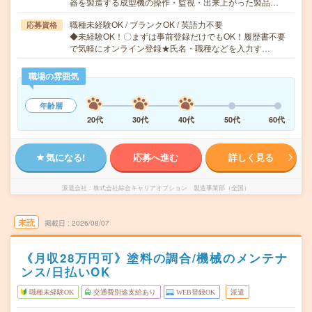
器を製造する成型機の操作・監視・出来上がった製品…
職種未経験OK / ブランクOK / 英語力不要
応募資格
◆未経験OK！〇まずは事前登録だけでもOK！履歴書不要
で気軽にオンライン登録★氏名・職種などを入力す…
職場の雰囲気
年齢層
20代
30代
40代
50代
60代
気になる!
応募へ進む
詳しく見る
派遣会社
株式会社綜合キャリアオプション 製造事業部（全国）
未読
掲載日
2026/08/07
《月収28万円可》塗料の調合/機械のメンテナ
ンス/日払いOK
職種未経験OK
交通費別途支給あり
WEB登録OK
派遣