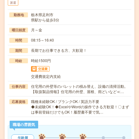
派遣
栃木県足利市
勤務地
県駅から徒歩3分
月～金
曜日頻度
08:15～16:40
時間
長期でお仕事できる方、大歓迎！
期間
時給1500円
時給
交通費
交通費規定内支給
住宅用の外壁等のパレットの積み替え、設備の清掃活動。
仕事内容
【取扱製品情報】住宅用の外壁、屋根、雨どいなど≪…
職種未経験OK / ブランクOK / 英語力不要
応募資格
◆未経験OK！◆ExcelやWordの操作できる方歓迎！〇まず
は事前登録だけでもOK！履歴書不要で気…
職場の雰囲気
年齢層