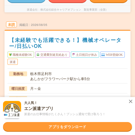
派遣会社
株式会社綜合キャリアオプション 製造事業部（全国）
未読
掲載日
2026/08/05
【未経験でも活躍できる！】機械オペレータ
ー/日払いOK
職種未経験OK
交通費別途支給あり
土日祝日が休み
WEB登録OK
派遣
栃木県足利市
勤務地
あしかがフラワーパーク駅から車5分
月～金
曜日頻度
08:00～17:00
時間
大人気！
エン派遣アプリ
長期でお仕事できる方、大歓迎！
期間
派遣のお仕事情報がたくさん！プッシュ通知で受け取ろう！
時給1200円
時給
アプリをダウンロード
交通費
交通費規定内支給