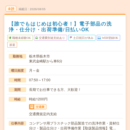
未読
掲載日
2026/08/05
【誰でもはじめは初心者！】電子部品の洗
浄・仕分け・出荷準備/日払いOK
職種未経験OK
交通費別途支給あり
土日祝日が休み
WEB登録OK
派遣
栃木県栃木市
勤務地
東武金崎駅から車6分
月～金
曜日頻度
07:50～17:00
時間
長期でお仕事できる方、大歓迎！
期間
時給1200円
時給
交通費
交通費規定内支給
コンデンサ用プラスチック部品製造での洗浄作業・資材仕
仕事内容
分け・製品仕分け・出荷準備作業【取扱製品情報】電…