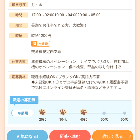
月～金
曜日頻度
17:00～02:0019:00～04:0020:00～05:00
時間
長期でお仕事できる方、大歓迎！
期間
時給1200円
時給
交通費
交通費規定内支給
成型機械のオペレーション、ナイフでバリ取り、自動加工
仕事内容
機のオペレーション、傷の検査、部品の取り付け【取…
職種未経験OK / ブランクOK / 英語力不要
応募資格
◆未経験OK！〇まずは事前登録だけでもOK！履歴書不要
で気軽にオンライン登録★氏名・職種などを入力す…
職場の雰囲気
年齢層
20代
30代
40代
50代
60代
気になる!
応募へ進む
詳しく見る