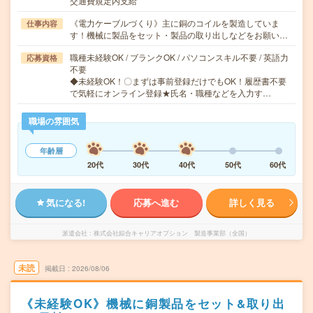
交通費規定内支給
《電力ケーブルづくり》主に銅のコイルを製造していま
仕事内容
す！機械に製品をセット・製品の取り出しなどをお願い…
職種未経験OK / ブランクOK / パソコンスキル不要 / 英語力
応募資格
不要
◆未経験OK！〇まずは事前登録だけでもOK！履歴書不要
で気軽にオンライン登録★氏名・職種などを入力す…
職場の雰囲気
年齢層
20代
30代
40代
50代
60代
気になる!
応募へ進む
詳しく見る
派遣会社
株式会社綜合キャリアオプション 製造事業部（全国）
未読
掲載日
2026/08/06
《未経験OK》機械に銅製品をセット&取り出