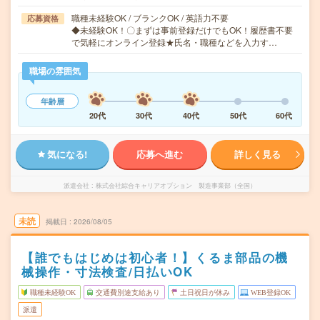
職種未経験OK / ブランクOK / 英語力不要
応募資格
◆未経験OK！〇まずは事前登録だけでもOK！履歴書不要
で気軽にオンライン登録★氏名・職種などを入力す…
職場の雰囲気
年齢層
20代
30代
40代
50代
60代
気になる!
応募へ進む
詳しく見る
派遣会社
株式会社綜合キャリアオプション 製造事業部（全国）
未読
掲載日
2026/08/05
【誰でもはじめは初心者！】くるま部品の機
械操作・寸法検査/日払いOK
職種未経験OK
交通費別途支給あり
土日祝日が休み
WEB登録OK
派遣