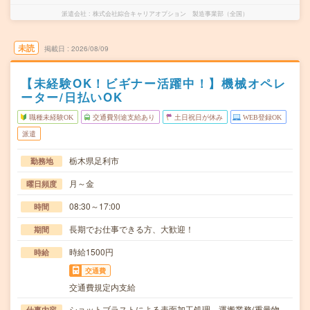
派遣会社
株式会社綜合キャリアオプション 製造事業部（全国）
未読
掲載日
2026/08/09
【未経験OK！ビギナー活躍中！】機械オペレ
ーター/日払いOK
職種未経験OK
交通費別途支給あり
土日祝日が休み
WEB登録OK
派遣
栃木県足利市
勤務地
月～金
曜日頻度
08:30～17:00
時間
長期でお仕事できる方、大歓迎！
期間
時給1500円
時給
交通費
交通費規定内支給
ショットブラストによる表面加工処理、運搬業務(重量物
仕事内容