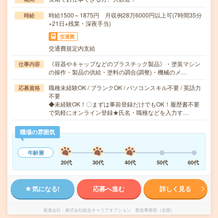
時給1500～1875円 月収例28万6000円以上可(7時間35分
時給
×21日+残業・深夜手当)
交通費
交通費規定内支給
《容器やキャップなどのプラスチック製品》・塗装マシン
仕事内容
の操作・製品の供給・塗料の調合(調整)・機械のメ…
職種未経験OK / ブランクOK / パソコンスキル不要 / 英語力
応募資格
不要
◆未経験OK！〇まずは事前登録だけでもOK！履歴書不要
で気軽にオンライン登録★氏名・職種などを入力す…
職場の雰囲気
年齢層
20代
30代
40代
50代
60代
気になる!
応募へ進む
詳しく見る
派遣会社
株式会社綜合キャリアオプション 製造事業部（全国）