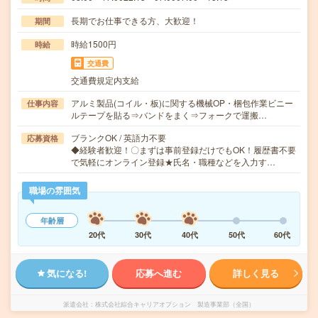
長期でお仕事できる方、大歓迎！
期間
時給1500円
時給
交通費
交通費規定内支給
アルミ製品(コイル・板)に関する機械OP・梱包作業ビニー
仕事内容
ルテープを貼る⇒バンドをまく⇒フォークで運搬…
ブランクOK / 英語力不要
応募資格
◆経験者歓迎！〇まずは事前登録だけでもOK！履歴書不要
で気軽にオンライン登録★氏名・職種などを入力す…
職場の雰囲気
年齢層
20代
30代
40代
50代
60代
気になる!
応募へ進む
詳しく見る
派遣会社
株式会社綜合キャリアオプション 製造事業部（全国）