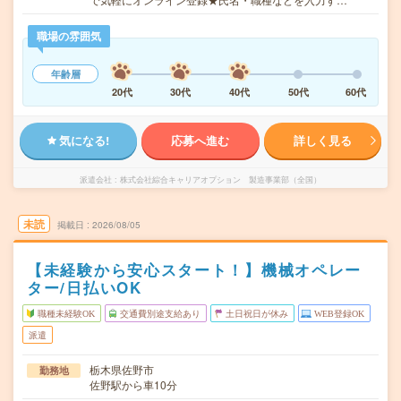
職場の雰囲気
年齢層
20代
30代
40代
50代
60代
気になる!
応募へ進む
詳しく見る
派遣会社
株式会社綜合キャリアオプション 製造事業部（全国）
未読
掲載日
2026/08/05
【未経験から安心スタート！】機械オペレー
ター/日払いOK
職種未経験OK
交通費別途支給あり
土日祝日が休み
WEB登録OK
派遣
栃木県佐野市
勤務地
佐野駅から車10分