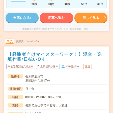
20代
30代
40代
50代
60代
気になる!
応募へ進む
詳しく見る
派遣会社
株式会社綜合キャリアオプション 製造事業部（全国）
未読
掲載日
2026/08/08
【経験者向けマイスターワーク！】混合・充
填作業/日払いOK
交通費別途支給あり
土日祝日が休み
WEB登録OK
派遣
栃木県鹿沼市
勤務地
鹿沼駅から車17分
月～金
曜日頻度
08:30～21:0020:30～09:00
時間
長期でお仕事できる方、大歓迎！
期間