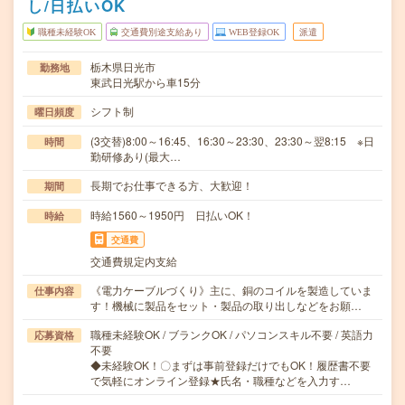
し/日払いOK
職種未経験OK
交通費別途支給あり
WEB登録OK
派遣
栃木県日光市
勤務地
東武日光駅から車15分
シフト制
曜日頻度
(3交替)8:00～16:45、16:30～23:30、23:30～翌8:15 ※日
時間
勤研修あり(最大…
長期でお仕事できる方、大歓迎！
期間
時給1560～1950円 日払いOK！
時給
交通費
交通費規定内支給
《電力ケーブルづくり》主に、銅のコイルを製造していま
仕事内容
す！機械に製品をセット・製品の取り出しなどをお願…
職種未経験OK / ブランクOK / パソコンスキル不要 / 英語力
応募資格
不要
◆未経験OK！〇まずは事前登録だけでもOK！履歴書不要
で気軽にオンライン登録★氏名・職種などを入力す…