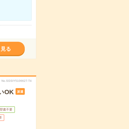
く見る
No.SGSIY5106627-T4
いOK
派遣
歴書不要
煙