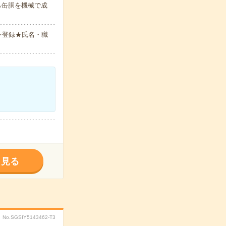
ら缶胴を機械で成
ン登録★氏名・職
く見る
No.SGSIY5143462-T3