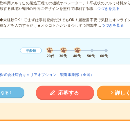
飲料用アルミ缶の製造工程での機械オペレーター。1.平板状のアルミ材料か
形する職場2.缶胴の外面にデザインを塗料で印刷する職…
つづきを見る
◆未経験OK！〇まずは事前登録だけでもOK！履歴書不要で気軽にオンライ
種などを入力するだけ★オシゴトただいま少しずつ増加中…
つづきを見る
年齢層
20代
30代
40代
50代
60代
株式会社綜合キャリアオプション 製造事業部（全国）
応募する
詳し
になる！