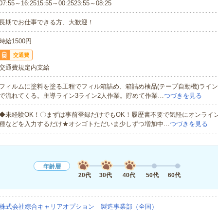
07:55～16:2515:55～00:2523:55～08:25
長期でお仕事できる方、大歓迎！
時給1500円
交通費
交通費規定内支給
フィルムに塗料を塗る工程でフィル箱詰め、箱詰め検品(テープ自動機)ライ
で流れてくる。主導ライン3ライン2人作業。貯めて作業…
つづきを見る
◆未経験OK！〇まずは事前登録だけでもOK！履歴書不要で気軽にオンライ
種などを入力するだけ★オシゴトただいま少しずつ増加中…
つづきを見る
年齢層
20代
30代
40代
50代
60代
株式会社綜合キャリアオプション 製造事業部（全国）