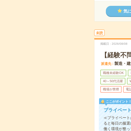
気
未読
掲載日
2026/08/08
【経験不
製造・建
派遣先
職種未経験OK
40～50代活躍
職場が禁煙
電
ここがポイント
プライベート
≪プライベート
ると毎日の服選
働く環境が整っ