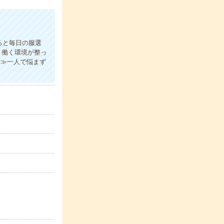
ると毎日の服選
り働く環境が整っ
案≫一人で悩まず