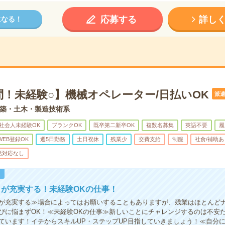
応募する
詳し
になる！
問！未経験○】機械オペレーター/日払いOK
派
築・土木・製造技術系
社会人未経験OK
ブランクOK
既卒第二新卒OK
複数名募集
英語不要
履
WEB登録OK
週5日勤務
土日祝休
残業少
交費支給
制服
社食/補助あ
話対応なし
！
が充実する！未経験OKの仕事！
が充実する≫場合によってはお願いすることもありますが、残業はほとんど
びに悩まずOK！≪未経験OKの仕事≫新しいことにチャレンジするのは不安
ています！イチからスキルUP・ステップUP目指していきましょう！≪自分