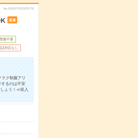
No.SGSIY532205-T4
K
派遣
歴書不要
電話対応なし
クラク制服アリ
ジするのは不安
ましょう！≪収入