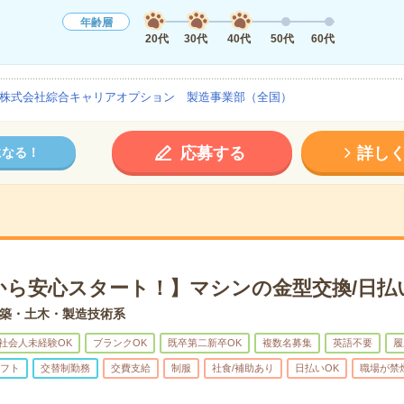
年齢層
20代
30代
40代
50代
60代
株式会社綜合キャリアオプション 製造事業部（全国）
応募する
詳し
になる！
から安心スタート！】マシンの金型交換/日払
築・土木・製造技術系
社会人未経験OK
ブランクOK
既卒第二新卒OK
複数名募集
英語不要
履
フト
交替制勤務
交費支給
制服
社食/補助あり
日払いOK
職場が禁