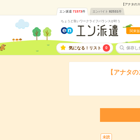
【アナタのス
エン派遣
71573
件
エンバイト
82531
件
ちょうど良いワークライフバランスが叶う
関東版
気になる！リスト
0
保存し
【アナタの
未読