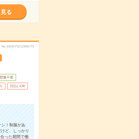
く見る
No.SGSIY5212680-T3
遣
歴書不要
り
日払いOK
ナシ！制服があ
だけど、しっかり
に合った期間で働