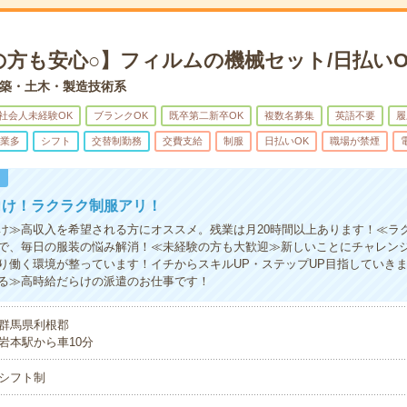
の方も安心○】フィルムの機械セット/日払いO
築・土木・製造技術系
社会人未経験OK
ブランクOK
既卒第二新卒OK
複数名募集
英語不要
履
業多
シフト
交替制勤務
交費支給
制服
日払いOK
職場が禁煙
！
向け！ラクラク制服アリ！
け≫高収入を希望される方にオススメ。残業は月20時間以上あります！≪ラ
で、毎日の服装の悩み解消！≪未経験の方も大歓迎≫新しいことにチャレン
り働く環境が整っています！イチからスキルUP・ステップUP目指していき
る≫高時給だらけの派遣のお仕事です！
群馬県利根郡
岩本駅から車10分
シフト制